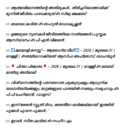
ആത്മാഭിമാനത്തിന്റെ അതിരുകൾ.. തിരിച്ചറിയാത്തവർക്ക്
on
മുന്നിൽ ജീവിതം പാഴാക്കരുത് ✍️ സിജു ജേക്കബ്
മാലാഖ (കവിത) ✍ രാഹുൽ രാധാകൃഷ്ണൻ
on
ഉമ്മയുടെ നുണകൾ ജീവിതത്തിലെ സത്യങ്ങൾ (പുസ്തക
on
ആസ്വാദനം) ✍ പി എൻ വിജയൻ
മലയാളി മനസ്സ് — ആരോഗ്യ വീഥി
– 2026 | ജൂലൈ 31 |
on
വെള്ളി | ✍
തയ്യാറാക്കിയത്: ആസിഫ അഫ്രോസ്, ബാംഗ്ലൂർ
ചിന്താ പ്രഭാതം
– 2026 | ജൂലൈ 31 | വെള്ളി ✍
ബേബി
on
മാത്യു അടിമാലി
വിശ്വാസത്തിന്റെ പരമ്പരാഗത ചട്ടക്കൂടുകളും ആധുനിക
on
യാഥാർത്ഥ്യങ്ങളും: മാറ്റങ്ങളുടെ പാതയിൽ സഭയും സമൂഹവും ✍
പി പി ചെറിയാൻ, ഡാളസ്
ഇന്ന് ഭരതൻ സ്മൃതി ദിനം. ഭരതൻ്റെ ഓർമ്മയ്ക്കായി ‘ഇത്തിരി
on
പൂക്കൾ ചുവന്ന പൂക്കൾ..’
ഇവൾ, സീത (കവിത) ✍ സഹീറ എം
on