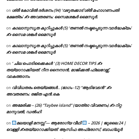
ശ്രീ കോവിൽ ദർശനം (94) ‘വഴുതക്കാട് ശ്രീ മഹാഗണപതി
on
ക്ഷേത്രം’ ✍ അവതരണം: സൈമശങ്കർ മൈസൂർ.
കാലാനുസൃത കുറിപ്പുകൾ (5) ‘തണൽ നഷ്ടപ്പെടുന്ന വാർദ്ധക്യം’
on
✍ സൈമ ശങ്കർ മൈസൂർ
കാലാനുസൃത കുറിപ്പുകൾ (5) ‘തണൽ നഷ്ടപ്പെടുന്ന വാർദ്ധക്യം’
on
✍ സൈമ ശങ്കർ മൈസൂർ
‘ ചില പൊടിക്കൈകൾ ‘ (3) HOME DECOR TIPS ✍
on
തയ്യാറാക്കിയത്: റീന നൈനാൻ, മാജിക്കൽ ഫ്ലേവേഴ്സ്,
വാകത്താനം
വിവിധതരം തെയ്യങ്ങൾ.. (ഭാഗം -12) “ആടിവേടൻ” ✍
on
അവതരണം: രജിത എൻ.കെ
അമേരിക്ക – (26) “Taybee island” (യാത്രാ വിവരണം) ✍ റിറ്റ
on
മാനുവൽ, ഡൽഹി
മലയാളി മനസ്സ് — ആരോഗ്യ വീഥി
– 2026 | ജൂലൈ 24 |
on
വെള്ളി ✍
തയ്യാറാക്കിയത്: ആസിഫ അഫ്രോസ്, ബാംഗ്ലൂർ