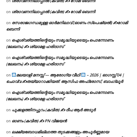
ശ്രാവണനിലാപ്പാൽ (കവിത) ✍ റോമി ബെന്നി
on
ശ്രാവണനിലാപ്പാൽ (കവിത) ✍ റോമി ബെന്നി
on
രസരാജഗന്ധമുള്ള ഓർമനിലാവ് (ഓണം സ്‌പെഷ്യൽ) ✍റോമി
on
ബെന്നി
ഐശ്വര്യത്തിന്റെയും സമൃദ്ധിയുടെയും പൊന്നോണം
on
(ലേഖനം) ✍ ശ്യാമള ഹരിദാസ്
ഐശ്വര്യത്തിന്റെയും സമൃദ്ധിയുടെയും പൊന്നോണം
on
(ലേഖനം) ✍ ശ്യാമള ഹരിദാസ്
മലയാളി മനസ്സ് — ആരോഗ്യ വീഥി
– 2026 | ഓഗസ്റ്റ് 04 |
on
ചൊവ്വ ✍
തയ്യാറാക്കിയത്: ആസിഫ അഫ്രോസ്, ബാംഗ്ലൂർ
ഐശ്വര്യത്തിന്റെയും സമൃദ്ധിയുടെയും പൊന്നോണം
on
(ലേഖനം) ✍ ശ്യാമള ഹരിദാസ്
പൂക്കളത്തിനപ്പുറം (കവിത) ✍ ദീപ ആർ അടൂർ
on
ഓണം (കവിത) ✍ PN വിജയൻ
on
ലക്ഷ്യബോധമില്ലാത്ത തുടക്കങ്ങളും അപൂർണ്ണമായ
on