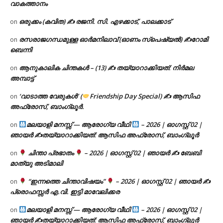
വാകത്താനം
ഒരുക്കം (കവിത) ✍ രജനി. സി. എഴക്കാട്, പാലക്കാട്
on
രസരാജഗന്ധമുള്ള ഓർമനിലാവ് (ഓണം സ്‌പെഷ്യൽ) ✍റോമി
on
ബെന്നി
ആനുകാലിക ചിന്തകൾ – (13) ✍ തയ്യാറാക്കിയത്: നിർമല
on
അമ്പാട്ട്
‘വാടാത്ത വേരുകൾ’ (
Friendship Day Special) ✍ ആസിഫ
on
അഫ്രോസ്, ബാംഗ്ലൂർ.
മലയാളി മനസ്സ് — ആരോഗ്യ വീഥി
– 2026 | ഓഗസ്റ്റ് 02 |
on
ഞായർ ✍
തയ്യാറാക്കിയത്: ആസിഫ അഫ്രോസ്, ബാംഗ്ലൂർ
ചിന്താ പ്രഭാതം
– 2026 | ഓഗസ്റ്റ് 02 | ഞായർ ✍
ബേബി
on
മാത്യു അടിമാലി
“ഇന്നത്തെ ചിന്താവിഷയം”
– 2026 | ഓഗസ്റ്റ് 02 | ഞായർ ✍
on
പ്രൊഫസ്സർ എ.വി. ഇട്ടി മാവേലിക്കര
മലയാളി മനസ്സ് — ആരോഗ്യ വീഥി
– 2026 | ഓഗസ്റ്റ് 02 |
on
ഞായർ ✍
തയ്യാറാക്കിയത്: ആസിഫ അഫ്രോസ്, ബാംഗ്ലൂർ