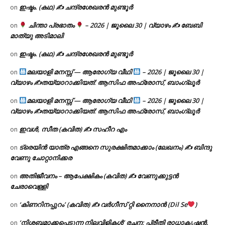
ഇഷ്ടം. (കഥ) ✍ ചന്ദ്രശേഖരൻ മുണ്ടൂർ
on
ചിന്താ പ്രഭാതം
– 2026 | ജൂലൈ 30 | വ്യാഴം ✍
ബേബി
on
മാത്യു അടിമാലി
ഇഷ്ടം. (കഥ) ✍ ചന്ദ്രശേഖരൻ മുണ്ടൂർ
on
മലയാളി മനസ്സ് — ആരോഗ്യ വീഥി
– 2026 | ജൂലൈ 30 |
on
വ്യാഴം ✍
തയ്യാറാക്കിയത്: ആസിഫ അഫ്രോസ്, ബാംഗ്ലൂർ
മലയാളി മനസ്സ് — ആരോഗ്യ വീഥി
– 2026 | ജൂലൈ 30 |
on
വ്യാഴം ✍
തയ്യാറാക്കിയത്: ആസിഫ അഫ്രോസ്, ബാംഗ്ലൂർ
ഇവൾ, സീത (കവിത) ✍ സഹീറ എം
on
ട്രെയിൻ യാത്ര എങ്ങനെ സുരക്ഷിതമാക്കാം (ലേഖനം) ✍ ബിന്ദു
on
വേണു ചോറ്റാനിക്കര
അതിജീവനം – ആപേക്ഷികം (കവിത) ✍ വേണുക്കുട്ടൻ
on
ചേരാവെള്ളി
‘കിണറിനപ്പുറം’ (കവിത) ✍ വർഗീസ് റ്റി നൈനാൻ (Dil Se
)
on
‘നിശബ്ദമാക്കപ്പെടുന്ന നിലവിളികൾ’ രചന: പ്രീതി രാധാകൃഷ്ണൻ.
on