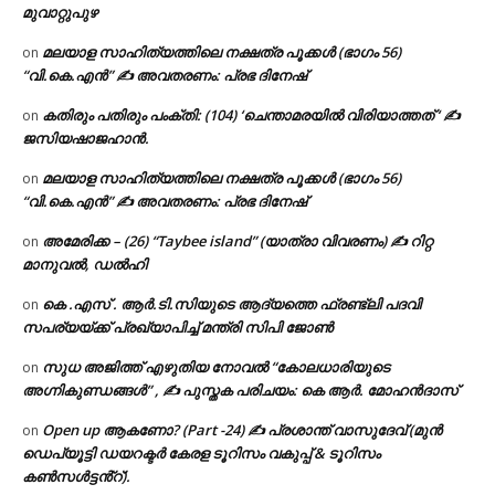
മുവാറ്റുപുഴ
മലയാള സാഹിത്യത്തിലെ നക്ഷത്ര പൂക്കൾ (ഭാഗം 56)
on
“വി.കെ.എൻ” ✍ അവതരണം: പ്രഭ ദിനേഷ്
കതിരും പതിരും പംക്തി: (104) ‘ചെന്താമരയിൽ വിരിയാത്തത് ‘ ✍
on
ജസിയഷാജഹാൻ.
മലയാള സാഹിത്യത്തിലെ നക്ഷത്ര പൂക്കൾ (ഭാഗം 56)
on
“വി.കെ.എൻ” ✍ അവതരണം: പ്രഭ ദിനേഷ്
അമേരിക്ക – (26) “Taybee island” (യാത്രാ വിവരണം) ✍ റിറ്റ
on
മാനുവൽ, ഡൽഹി
കെ .എസ് . ആർ.ടി.സിയുടെ ആദ്യത്തെ ഫ്രണ്ട്ലി പദവി
on
സപര്യയ്ക്ക് പ്രഖ്യാപിച്ച് മന്ത്രി സിപി ജോൺ
സുധ അജിത്ത് എഴുതിയ നോവൽ “കോലധാരിയുടെ
on
അഗ്നികുണ്ഡങ്ങള്‍” , ✍ പുസ്തക പരിചയം: കെ ആർ. മോഹൻദാസ്
Open up ആകണോ? (Part -24) ✍ പ്രശാന്ത് വാസുദേവ് (മുൻ
on
ഡെപ്യൂട്ടി ഡയറക്ടർ കേരള ടൂറിസം വകുപ്പ് & ടൂറിസം
കൺസൾട്ടൻ്റ്).