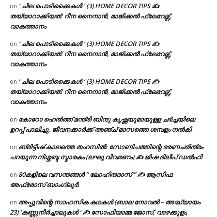
‘ ചില പൊടിക്കൈകൾ ‘ (3) HOME DECOR TIPS ✍
on
തയ്യാറാക്കിയത്: റീന നൈനാൻ, മാജിക്കൽ ഫ്ലേവേഴ്സ്,
വാകത്താനം
‘ ചില പൊടിക്കൈകൾ ‘ (3) HOME DECOR TIPS ✍
on
തയ്യാറാക്കിയത്: റീന നൈനാൻ, മാജിക്കൽ ഫ്ലേവേഴ്സ്,
വാകത്താനം
‘ ചില പൊടിക്കൈകൾ ‘ (3) HOME DECOR TIPS ✍
on
തയ്യാറാക്കിയത്: റീന നൈനാൻ, മാജിക്കൽ ഫ്ലേവേഴ്സ്,
വാകത്താനം
കോറോ ഹെൽത്ത് മന്ത്രി ബിന്ദു കൃഷ്ണയുമായുള്ള ചർച്ചയിലെ
on
ഉറപ്പ് പാലിച്ചു, ജീവനക്കാർക്ക് അഞ്ച് മാസത്തെ ശമ്പളം നൽകി
ബ്രിട്ടീഷ് കാലത്തെ തഹസിൽ: സോണിപത്തിന്റെ ഭരണചരിത്രം
on
പറയുന്ന നിശ്ശബ്ദ സ്മാരകം (ലഘു വിവരണം) ✍ ജിഷ ദിലീപ് ഡൽഹി
80കളിലെ വസന്തങ്ങൾ ” ലോഹിതദാസ് ” ✍ ആസിഫ
on
അഫ്രോസ് ബാംഗ്ലൂർ.
അപ്പുവിന്റെ സാഹസിക കഥകൾ (ബാല നോവൽ – അദ്ധ്യായം
on
23) ‘കണ്ണുനീർച്ചാലുകൾ ‘ ✍ സോഫിയാമ്മ ജോസ്, വാഴക്കുളം,