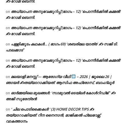
✍ റോമി ബെന്നി.
അധ്യാപന അനുഭവക്കുറിപ്പ് (ഭാഗം – 12) ‘പൊന്നീർക്കിൽ കമ്മൽ’
on
✍ റോമി ബെന്നി.
അധ്യാപന അനുഭവക്കുറിപ്പ് (ഭാഗം – 12) ‘പൊന്നീർക്കിൽ കമ്മൽ’
on
✍ റോമി ബെന്നി.
പള്ളിക്കൂടം കഥകൾ… ( ഭാഗം 69) ‘ശബരിമല യാത്ര’ ✍ സജി ടി.
on
പാലക്കാട്
അധ്യാപന അനുഭവക്കുറിപ്പ് (ഭാഗം – 12) ‘പൊന്നീർക്കിൽ കമ്മൽ’
on
✍ റോമി ബെന്നി.
മലയാളി മനസ്സ് — ആരോഗ്യ വീഥി
– 2026 | ജൂലൈ 26 |
on
ഞായർ ✍
തയ്യാറാക്കിയത്: ആസിഫ അഫ്രോസ്, ബാംഗ്ലൂർ
ഓർമ്മയിലെ മുഖങ്ങൾ: ‘സാമുവൽ ടെയ്ലർ കോൾറിഡ്ജ് ‘ ✍
on
അജി സുരേന്ദ്രൻ
‘ ചില പൊടിക്കൈകൾ ‘ (3) HOME DECOR TIPS ✍
on
തയ്യാറാക്കിയത്: റീന നൈനാൻ, മാജിക്കൽ ഫ്ലേവേഴ്സ്,
വാകത്താനം