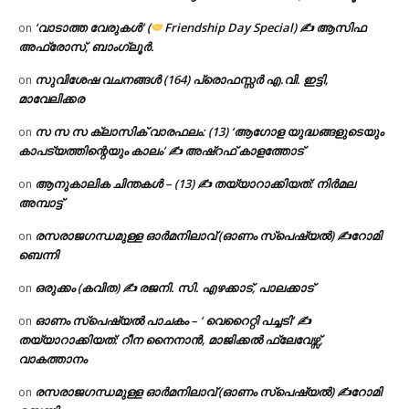
‘വാടാത്ത വേരുകൾ’ (
Friendship Day Special) ✍ ആസിഫ
on
അഫ്രോസ്, ബാംഗ്ലൂർ.
സുവിശേഷ വചനങ്ങൾ (164) പ്രൊഫസ്സർ എ.വി. ഇട്ടി,
on
മാവേലിക്കര
സ സ സ ക്ലാസിക് വാരഫലം: (13) ‘ആഗോള യുദ്ധങ്ങളുടെയും
on
കാപട്യത്തിന്റെയും കാലം’ ✍ അഷ്റഫ് കാളത്തോട്
ആനുകാലിക ചിന്തകൾ – (13) ✍ തയ്യാറാക്കിയത്: നിർമല
on
അമ്പാട്ട്
രസരാജഗന്ധമുള്ള ഓർമനിലാവ് (ഓണം സ്‌പെഷ്യൽ) ✍റോമി
on
ബെന്നി
ഒരുക്കം (കവിത) ✍ രജനി. സി. എഴക്കാട്, പാലക്കാട്
on
ഓണം സ്പെഷ്യൽ പാചകം – ‘ വെറൈറ്റി പച്ചടി’ ✍
on
തയ്യാറാക്കിയത്: റീന നൈനാൻ, മാജിക്കൽ ഫ്ലേവേഴ്സ്,
വാകത്താനം
രസരാജഗന്ധമുള്ള ഓർമനിലാവ് (ഓണം സ്‌പെഷ്യൽ) ✍റോമി
on