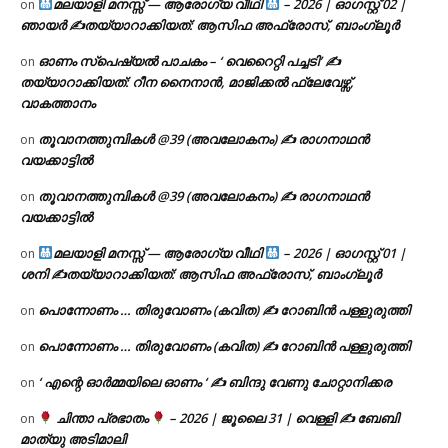
മലയാളി മനസ്സ് — ആരോഗ്യ വീഥി
– 2026 | ഓഗസ്റ്റ് 02 |
on
ഞായർ ✍
തയ്യാറാക്കിയത്: ആസിഫ അഫ്രോസ്, ബാംഗ്ലൂർ
ഓണം സ്പെഷ്യൽ പാചകം – ‘ വെറൈറ്റി പച്ചടി’ ✍
on
തയ്യാറാക്കിയത്: റീന നൈനാൻ, മാജിക്കൽ ഫ്ലേവേഴ്സ്,
വാകത്താനം
തൂവാനത്തുമ്പികൾ @39 (അവലോകനം) ✍ രാഗനാഥൻ
on
വയക്കാട്ടിൽ
തൂവാനത്തുമ്പികൾ @39 (അവലോകനം) ✍ രാഗനാഥൻ
on
വയക്കാട്ടിൽ
മലയാളി മനസ്സ് — ആരോഗ്യ വീഥി
– 2026 | ഓഗസ്റ്റ് 01 |
on
ശനി ✍
തയ്യാറാക്കിയത്: ആസിഫ അഫ്രോസ്, ബാംഗ്ലൂർ
പൊന്നോണം … തിരുവോണം (കവിത) ✍ റോബിൻ പള്ളുരുത്തി
on
പൊന്നോണം … തിരുവോണം (കവിത) ✍ റോബിൻ പള്ളുരുത്തി
on
‘ എന്റെ ഓർമ്മയിലെ ഓണം ‘ ✍ ബിന്ദു വേണു ചോറ്റാനിക്കര
on
ചിന്താ പ്രഭാതം
– 2026 | ജൂലൈ 31 | വെള്ളി ✍
ബേബി
on
മാത്യു അടിമാലി