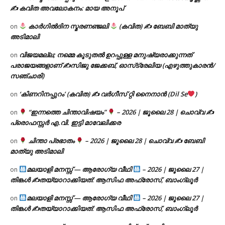
✍ കവിത അവലോകനം: മായ അനൂപ്
കാർഗിൽദിന സ്മരണഞ്ജലി
(കവിത) ✍ ബേബി മാത്യു
on
അടിമാലി
വിജയമല്ല; നമ്മെ കൂടുതൽ ഉറപ്പുള്ള മനുഷ്യരാക്കുന്നത്
on
പരാജയങ്ങളാണ് ✍️സിജു ജേക്കബ്, ഓസ്‌ട്രേലിയ (എഴുത്തുകാരൻ/
സഞ്ചാരി)
‘കിണറിനപ്പുറം’ (കവിത) ✍ വർഗീസ് റ്റി നൈനാൻ (Dil Se
)
on
“ഇന്നത്തെ ചിന്താവിഷയം”
– 2026 | ജൂലൈ 28 | ചൊവ്വ ✍
on
പ്രൊഫസ്സർ എ.വി. ഇട്ടി മാവേലിക്കര
ചിന്താ പ്രഭാതം
– 2026 | ജൂലൈ 28 | ചൊവ്വ ✍
ബേബി
on
മാത്യു അടിമാലി
മലയാളി മനസ്സ് — ആരോഗ്യ വീഥി
– 2026 | ജൂലൈ 27 |
on
തിങ്കൾ ✍
തയ്യാറാക്കിയത്: ആസിഫ അഫ്രോസ്, ബാംഗ്ലൂർ
മലയാളി മനസ്സ് — ആരോഗ്യ വീഥി
– 2026 | ജൂലൈ 27 |
on
തിങ്കൾ ✍
തയ്യാറാക്കിയത്: ആസിഫ അഫ്രോസ്, ബാംഗ്ലൂർ