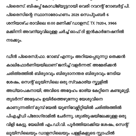
പ്രൈസ്. ബിഷപ്പ് കോഡ്ജ്യൂട്ടറായി വെരി റവറന്റ് റോബർട്ട് പി.
പ്രൈസിന്റെ സ്ഥാനാരോഹണം 2025 സെപ്റ്റംബർ 6
ശനിയാഴ്ച രാവിലെ 10:00 മണിക്ക് ഡാളസ്, TX 75204, 3966
മക്കിന്നി അവന്യൂവിലുള്ള ചർച്ച് ഓഫ് ദി ഇൻകാർനേഷനിൽ
നടക്കും.
ഡീൻ പ്രൈസ്(ഫാ. റോബ് എന്നും അറിയപ്പെടുന്നു) തെക്കൻ
കാലിഫോർണിയയിലാണ് ജനിച്ച് വളർന്നത്. അമേരിക്കൻ
ചരിത്രത്തിൽ ബിരുദവും ബിരുദാനന്തര ബിരുദവും നേടിയ
ശേഷം, സെന്റ് ലൂയിസിലെ ഒരു സ്വകാര്യ സ്കൂളിൽ
അധ്യാപകനായി, അവിടെ അദ്ദേഹം ഭാര്യ കേറ്റിനെ കണ്ടുമുട്ടി.
തുടർന്ന് അദ്ദേഹം ഉയിർത്തെഴുന്നേറ്റ യേശുവിനെ
കാണുന്നതിന് മുമ്പ് യേൽ യൂണിവേഴ്സിറ്റിയിൽ ചരിത്രത്തിൽ
പിഎച്ച്ഡി പ്രോഗ്രാമിൽ ചേർന്നു, ശുശ്രൂഷയിലേക്കുള്ള ഒരു
വിളി കേട്ടു. യേലിൽ എം.ഡി.വി. പൂർത്തിയാക്കിയ ശേഷം, സെന്റ്
ലൂയിസിലെയും ഡാളസിലെയും പള്ളികളുടെ സ്റ്റാഫിൽ