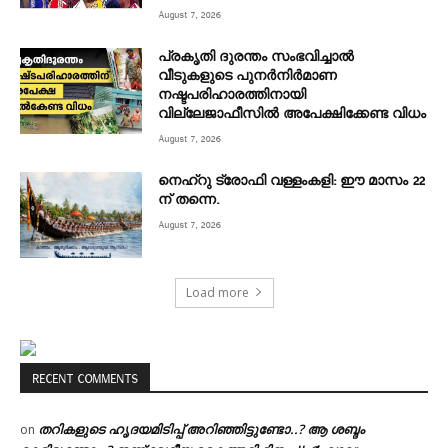
August 7, 2026
പ്രകൃതി ദുരന്തം സംഭവിച്ചാൽ
വീടുകളുടെ പുനർനിർമാണ
നഷ്ടപരിഹാരത്തിനായി
വില്ലേജാഫീസിൽ അപേക്ഷിക്കേണ്ട വിധം
August 7, 2026
നെഹ്‌റു ട്രോഫി വള്ളംകളി: ഈ മാസം 22
ന് തന്നെ.
August 7, 2026
Load more
RECENT COMMENTS
തറികളുടെ ഹൃദയമിടിപ്പ് അറിഞ്ഞിട്ടുണ്ടോ..? ആ ശബ്ദം
on