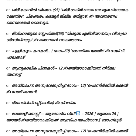
ശ്രീ കോവിൽ ദർശനം (95) “ശ്രീ ശക്തി ബാല നര മുഖ വിനായക
on
ക്ഷേത്രം”, ചിദംബരം, കടലൂർ ജില്ല, തമിഴ്നാട്. ✍ അവതരണം:
സൈമശങ്കർ മൈസൂർ.
മിശിഹായുടെ സ്നേഹിതർ(53) “വിശുദ്ധ എമിലിയാനയും വിശുദ്ധ
on
ടര്‍സില്ലയും” ✍ നൈനാൻ വാകത്താനം
പള്ളിക്കൂടം കഥകൾ… ( ഭാഗം 69) ‘ശബരിമല യാത്ര’ ✍ സജി ടി.
on
പാലക്കാട്
ആനുകാലിക ചിന്തകൾ – 12 ✍തയ്യാറാക്കിയത്: നിർമല
on
അമ്പാട്ട്
അധ്യാപന അനുഭവക്കുറിപ്പ് (ഭാഗം – 12) ‘പൊന്നീർക്കിൽ കമ്മൽ’
on
✍ റോമി ബെന്നി.
ഭ്രാന്തിൻപിറപ്പ് (കവിത) ✍ ധ്വനിക
on
മലയാളി മനസ്സ് — ആരോഗ്യ വീഥി
– 2026 | ജൂലൈ 26 |
on
ഞായർ ✍
തയ്യാറാക്കിയത്: ആസിഫ അഫ്രോസ്, ബാംഗ്ലൂർ
അധ്യാപന അനുഭവക്കുറിപ്പ് (ഭാഗം – 12) ‘പൊന്നീർക്കിൽ കമ്മൽ’
on