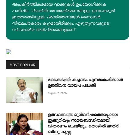
അപകീര്‍ത്തികരമായ വാക്കുകൾ ഉപയോഗിക്കുക
പാടില്ല. വ്യക്തിഗത ആക്രമണങ്ങളും ഉണ്ടാകരുത്.
ഇത്തരത്തിലുള്ള പ്രവർത്തനങ്ങൾ സൈബർ
നിയമപ്രകാരം കുറ്റമായിരിക്കും. എഴുതുന്നവരുടെ
സ്വകാര്യ അഭിപ്രായങ്ങളാണ്.
MOST POPULAR
മഴക്കെടുതി: കച്ചവടം പുനരാരംഭിക്കാൻ
ഉജ്ജീവന വായ്പ പദ്ധതി
August 7, 2026
ഉത്സവബത്ത മുന്‍വര്‍ഷത്തെപ്പോലെ
ഇക്കുറിയും സമയബന്ധിതമായി
വിതരണം ചെയ്യും: തൊഴിൽ മന്ത്രി
ബിന്ദു കൃഷ്ണ