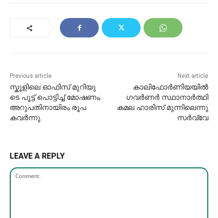
Previous article
Next article
സ്കൂ​ളി​ലെ ഓ​ഫി​സ് മു​റി​യു​
കാലിഫോർണിയയിൽ
ടെ പൂ​ട്ട് പൊ​ട്ടി​ച്ച് മോഷണം;
ഗവർണർ സ്ഥാനാർത്ഥി
അ​റു​പ​തി​നാ​യി​രം രൂ​പ
കമല ഹാരിസ് മുന്നിലെന്നു
കവർന്നു.
സർവ്വേ
LEAVE A REPLY