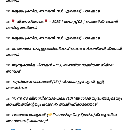
ബെന്നി
ഒരുക്കം (കവിത) ✍ രജനി. സി. എഴക്കാട്, പാലക്കാട്
on
ചിന്താ പ്രഭാതം
– 2026 | ഓഗസ്റ്റ് 02 | ഞായർ ✍
ബേബി
on
മാത്യു അടിമാലി
ഒരുക്കം (കവിത) ✍ രജനി. സി. എഴക്കാട്, പാലക്കാട്
on
രസരാജഗന്ധമുള്ള ഓർമനിലാവ് (ഓണം സ്‌പെഷ്യൽ) ✍റോമി
on
ബെന്നി
ആനുകാലിക ചിന്തകൾ – (13) ✍ തയ്യാറാക്കിയത്: നിർമല
on
അമ്പാട്ട്
സുവിശേഷ വചനങ്ങൾ (164) പ്രൊഫസ്സർ എ.വി. ഇട്ടി,
on
മാവേലിക്കര
സ സ സ ക്ലാസിക് വാരഫലം: (13) ‘ആഗോള യുദ്ധങ്ങളുടെയും
on
കാപട്യത്തിന്റെയും കാലം’ ✍ അഷ്റഫ് കാളത്തോട്
‘വാടാത്ത വേരുകൾ’ (
Friendship Day Special) ✍ ആസിഫ
on
അഫ്രോസ്, ബാംഗ്ലൂർ.