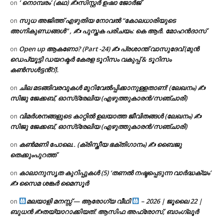
‘ നൊമ്പരം’ (കഥ) ✍സിസ്റ്റർ ഉഷാ ജോർജ്
on
സുധ അജിത്ത് എഴുതിയ നോവൽ “കോലധാരിയുടെ
on
അഗ്നികുണ്ഡങ്ങള്‍” , ✍ പുസ്തക പരിചയം: കെ ആർ. മോഹൻദാസ്
Open up ആകണോ? (Part -24) ✍ പ്രശാന്ത് വാസുദേവ് (മുൻ
on
ഡെപ്യൂട്ടി ഡയറക്ടർ കേരള ടൂറിസം വകുപ്പ് & ടൂറിസം
കൺസൾട്ടൻ്റ്).
ചില മടങ്ങിവരവുകൾ മുറിവേൽപ്പിക്കാനുള്ളതാണ്! (ലേഖനം) ✍️
on
സിജു ജേക്കബ്, ഓസ്‌ട്രേലിയ (എഴുത്തുകാരൻ/സഞ്ചാരി)
വിമർശനങ്ങളുടെ കാറ്റിൽ ഉലയാത്ത ജീവിതങ്ങൾ (ലേഖനം) ✍️
on
സിജു ജേക്കബ്, ഓസ്‌ട്രേലിയ (എഴുത്തുകാരൻ/സഞ്ചാരി)
കൺമണി പോലെ.. (ക്രിസ്തീയ ഭക്തിഗാനം) ✍ ബൈജു
on
തെക്കുംപുറത്ത്
കാലാനുസൃത കുറിപ്പുകൾ (5) ‘തണൽ നഷ്ടപ്പെടുന്ന വാർദ്ധക്യം’
on
✍ സൈമ ശങ്കർ മൈസൂർ
മലയാളി മനസ്സ് — ആരോഗ്യ വീഥി
– 2026 | ജൂലൈ 22 |
on
ബുധൻ ✍
തയ്യാറാക്കിയത്: ആസിഫ അഫ്രോസ്, ബാംഗ്ലൂർ