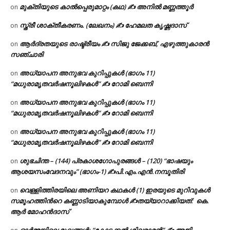
മുക്തിയുടെ കാൽപ്പെരുമാറ്റം (കഥ) ✍ അനിൽ മണ്ണത്തൂർ
on
സ്ത്രീ ശാക്തീകരണം. (ലേഖനം) ✍ ഹേമലത കൃഷ്ണദാസ്
on
ആർദ്രതയുടെ രാഷ്ട്രീയം ✍️ സിജു ജേക്കബ്, എഴുത്തുകാരൻ
on
സഞ്ചാരി
അധ്യാപന അനുഭവ കുറിപ്പുകൾ (ഭാഗം 11)
on
“മധുരാമൃതവർഷനൂലിഴകൾ” ✍ റോമി ബെന്നി
അധ്യാപന അനുഭവ കുറിപ്പുകൾ (ഭാഗം 11)
on
“മധുരാമൃതവർഷനൂലിഴകൾ” ✍ റോമി ബെന്നി
അധ്യാപന അനുഭവ കുറിപ്പുകൾ (ഭാഗം 11)
on
“മധുരാമൃതവർഷനൂലിഴകൾ” ✍ റോമി ബെന്നി
ശുഭചിന്ത – (144) പ്രകാശഗോപുരങ്ങൾ – (120) “ഭാഷയും
on
ആശയസംവേദനവും” (ഭാഗം-1) ✍പി.എം.എൻ.നമ്പൂതിരി
വെള്ളിത്തിരയിലെ അണിയറ കഥകൾ (1) ഇരയുടെ മുറിവുകൾ
on
സമൂഹത്തിന്‍റെ കണ്ണാടിയാകുമ്പോൾ ✍തയ്യാറാക്കിയത്: കെ.
ആര്‍ മോഹന്‍ദാസ്
ഓർമ്മയിലെ മുഖങ്ങൾ: “കോട്ടക്കൽ ശിവരാമൻ” ✍ അജി