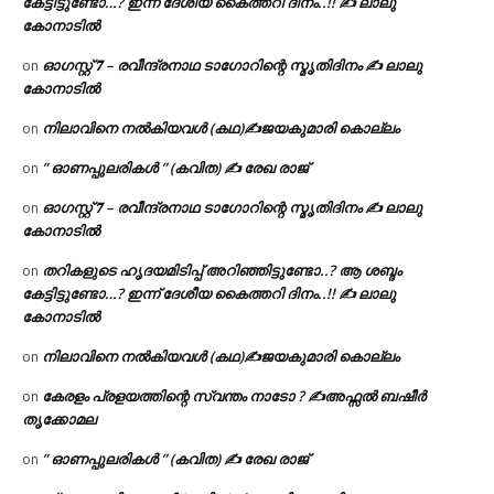
കേട്ടിട്ടുണ്ടോ…? ഇന്ന് ദേശീയ കൈത്തറി ദിനം..!! ✍ ലാലു
കോനാടിൽ
ഓഗസ്റ്റ് 𝟕 – രവീന്ദ്രനാഥ ടാഗോറിന്റെ സ്മൃതിദിനം ✍ ലാലു
on
കോനാടിൽ
നിലാവിനെ നൽകിയവൾ (കഥ)✍ജയകുമാരി കൊല്ലം
on
” ഓണപ്പുലരികൾ ” (കവിത) ✍ രേഖ രാജ്
on
ഓഗസ്റ്റ് 𝟕 – രവീന്ദ്രനാഥ ടാഗോറിന്റെ സ്മൃതിദിനം ✍ ലാലു
on
കോനാടിൽ
തറികളുടെ ഹൃദയമിടിപ്പ് അറിഞ്ഞിട്ടുണ്ടോ..? ആ ശബ്ദം
on
കേട്ടിട്ടുണ്ടോ…? ഇന്ന് ദേശീയ കൈത്തറി ദിനം..!! ✍ ലാലു
കോനാടിൽ
നിലാവിനെ നൽകിയവൾ (കഥ)✍ജയകുമാരി കൊല്ലം
on
കേരളം പ്രളയത്തിന്റെ സ്വന്തം നാടോ ? ✍️അഫ്സൽ ബഷീർ
on
തൃക്കോമല
” ഓണപ്പുലരികൾ ” (കവിത) ✍ രേഖ രാജ്
on