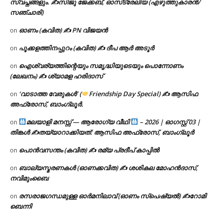
സ്വപ്നങ്ങളും. ✍️സിജു ജേക്കബ്, ഓസ്‌ട്രേലിയ (എഴുത്തുകാരൻ/
സഞ്ചാരി)
ഓണം (കവിത) ✍ PN വിജയൻ
on
പൂക്കളത്തിനപ്പുറം (കവിത) ✍ ദീപ ആർ അടൂർ
on
ഐശ്വര്യത്തിന്റെയും സമൃദ്ധിയുടെയും പൊന്നോണം
on
(ലേഖനം) ✍ ശ്യാമള ഹരിദാസ്
‘വാടാത്ത വേരുകൾ’ (
Friendship Day Special) ✍ ആസിഫ
on
അഫ്രോസ്, ബാംഗ്ലൂർ.
മലയാളി മനസ്സ് — ആരോഗ്യ വീഥി
– 2026 | ഓഗസ്റ്റ് 03 |
on
തിങ്കൾ ✍
തയ്യാറാക്കിയത്: ആസിഫ അഫ്രോസ്, ബാംഗ്ലൂർ
പൊൻവസന്തം (കവിത) ✍ രമ്യ പ്രദീപ് കാപ്പിൽ
on
ബാല്യസ്മരണകൾ (ഓണക്കവിത) ✍ ശശികല മോഹൻദാസ്,
on
നവിമുംബൈ
രസരാജഗന്ധമുള്ള ഓർമനിലാവ് (ഓണം സ്‌പെഷ്യൽ) ✍റോമി
on
ബെന്നി