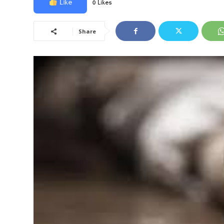
Like
0 Likes
Share