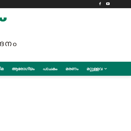
ിമ
ആരോഗ്യം
പാചകം
മരണം
മറ്റുള്ളവ