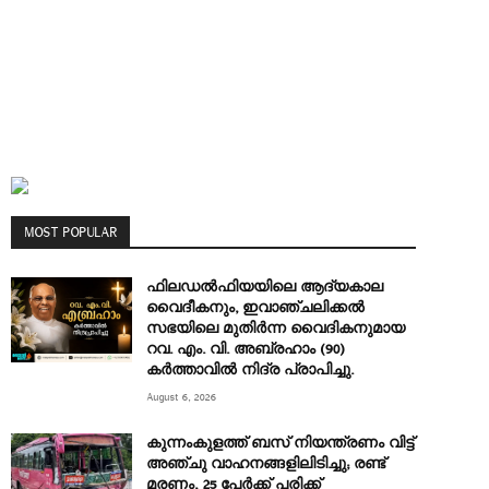
MOST POPULAR
ഫിലഡൽഫിയയിലെ ആദ്യകാല
വൈദീകനും, ഇവാഞ്ചലിക്കൽ
സഭയിലെ മുതിർന്ന വൈദികനുമായ
റവ. എം. വി. അബ്രഹാം (90)
കർത്താവിൽ നിദ്ര പ്രാപിച്ചു.
August 6, 2026
കുന്നംകുളത്ത് ബസ് നിയന്ത്രണം വിട്ട്
അഞ്ചു വാഹനങ്ങളിലിടിച്ചു; രണ്ട്
മരണം, 25 പേർക്ക് പരിക്ക്