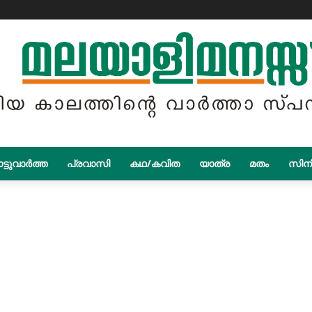
ട്ടുവാർത്ത
പ്രവാസി
കഥ/കവിത
യാത്ര
മതം
സിന