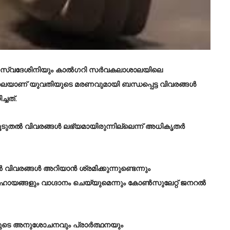
ഹി സ്വദേശിനിയും കാൽഗറി സർവകലാശാലയിലെ
്നലെയാണ് യുവതിയുടെ മരണവുമായി ബന്ധപ്പെട്ട വിവരങ്ങൾ
ചത്.
 കൂടുതൽ വിവരങ്ങൾ ലഭ്യമായിരുന്നില്ലെന്ന് അധികൃതർ
വിവരങ്ങൾ അറിയാൻ ശ്രമിക്കുന്നുണ്ടെന്നും
ായങ്ങളും വാഗ്ദാനം ചെയ്യുമെന്നും കോൺസുലേ​റ്റ് ജനറൽ
ങളുടെ അനുശോചനവും പ്രാർത്ഥനയും