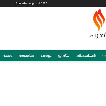
Thursday, August 6, 2026
ഹോം
അമേരിക്ക
കേരളം
ഇന്ത്യ
സ്പെഷ്യൽ
നാ