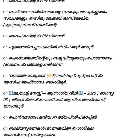
ഓണം (കവിത) ✍ PN വിജയൻ
on
ലക്ഷ്യബോധമില്ലാത്ത തുടക്കങ്ങളും അപൂർണ്ണമായ
on
സ്വപ്നങ്ങളും. ✍️സിജു ജേക്കബ്, ഓസ്‌ട്രേലിയ
(എഴുത്തുകാരൻ/സഞ്ചാരി)
ഓണം (കവിത) ✍ PN വിജയൻ
on
പൂക്കളത്തിനപ്പുറം (കവിത) ✍ ദീപ ആർ അടൂർ
on
ഐശ്വര്യത്തിന്റെയും സമൃദ്ധിയുടെയും പൊന്നോണം
on
(ലേഖനം) ✍ ശ്യാമള ഹരിദാസ്
‘വാടാത്ത വേരുകൾ’ (
Friendship Day Special) ✍
on
ആസിഫ അഫ്രോസ്, ബാംഗ്ലൂർ.
മലയാളി മനസ്സ് — ആരോഗ്യ വീഥി
– 2026 | ഓഗസ്റ്റ്
on
03 | തിങ്കൾ ✍
തയ്യാറാക്കിയത്: ആസിഫ അഫ്രോസ്,
ബാംഗ്ലൂർ
പൊൻവസന്തം (കവിത) ✍ രമ്യ പ്രദീപ് കാപ്പിൽ
on
ബാല്യസ്മരണകൾ (ഓണക്കവിത) ✍ ശശികല
on
മോഹൻദാസ്, നവിമുംബൈ