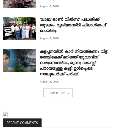
August 6, 2026
‘ലാബ് ഓൺ വീൽസ്’ പദ്ധതിക്ക്
തുടക്കം; മുഖ്യമന്ത്രി ഫ്ലാഗ്ഓഫ്
ചെയ്തു.
August 6, 2026
കട്ടപ്പനയിൽ കാർ നിയന്ത്രണം വിട്ട്
തോട്ടിലേക്ക് മറിഞ്ഞ് യുവാവിന്
ദാരുണാന്ത്യം; മൂന്നു വയസ്സ്
പ്രായമുള്ള കുട്ടി ഉൾപ്പെടെ
നാലുപേർക്ക് പരിക്ക്.
August 6, 2026
Load more
RECENT COMMENTS