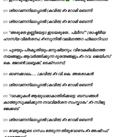
ശ്രാവണനിലാപ്പാൽ (കവിത) ✍ റോമി ബെന്നി
on
ശ്രാവണനിലാപ്പാൽ (കവിത) ✍ റോമി ബെന്നി
on
“അരുതേ ഉണ്ണിയേട്ടാ ഇടയരുതേ.. പ്ലീസ് ” (രാഷ്ട്രീയ
on
ഹാസ്യ വിമർശനം) ✍സുനിൽ വല്ലാത്തറ ഫ്ലോറിഡാ
പുഴയും പ്രകൃതിയും മനുഷ്യനും: വിവേകമില്ലാത്ത
on
നയങ്ങളും ആവർത്തിക്കുന്ന ദുരന്തങ്ങളും ✍ റവ. ജെയിംസ്
കെ. ജോൺ (ലബ്ബക്ക്, ടെക്സാസ്)
ഓണക്കാലം….. (കവിത) ✍ വി.കെ. അശോകൻ
on
ശ്രാവണനിലാപ്പാൽ (കവിത) ✍ റോമി ബെന്നി
on
“വാക്കുകൾ ആയുധമാകാതിരിക്കട്ടെ: ബന്ധങ്ങൾ
on
കാത്തുസൂക്ഷിക്കുന്ന നവവിമർശന സംസ്കാരം” ✍️ സിജു
ജേക്കബ്
ശ്രാവണനിലാപ്പാൽ (കവിത) ✍ റോമി ബെന്നി
on
വേരുകളുടെ ഗന്ധം തേടുന്ന തിരുവോണം ✍ അഷ്റഫ്
on
കാളത്തോട്