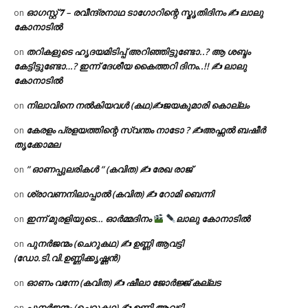
ഓഗസ്റ്റ് 𝟕 – രവീന്ദ്രനാഥ ടാഗോറിന്റെ സ്മൃതിദിനം ✍ ലാലു
on
കോനാടിൽ
തറികളുടെ ഹൃദയമിടിപ്പ് അറിഞ്ഞിട്ടുണ്ടോ..? ആ ശബ്ദം
on
കേട്ടിട്ടുണ്ടോ…? ഇന്ന് ദേശീയ കൈത്തറി ദിനം..!! ✍ ലാലു
കോനാടിൽ
നിലാവിനെ നൽകിയവൾ (കഥ)✍ജയകുമാരി കൊല്ലം
on
കേരളം പ്രളയത്തിന്റെ സ്വന്തം നാടോ ? ✍️അഫ്സൽ ബഷീർ
on
തൃക്കോമല
” ഓണപ്പുലരികൾ ” (കവിത) ✍ രേഖ രാജ്
on
ശ്രാവണനിലാപ്പാൽ (കവിത) ✍ റോമി ബെന്നി
on
ഇന്ന് മുരളിയുടെ… ഓർമ്മദിനം
ലാലു കോനാടിൽ
on
പുനർജന്മം (ചെറുകഥ) ✍ ഉണ്ണി ആവട്ടി
on
(ഡോ.ടി.വി.ഉണ്ണിക്കൃഷ്ണൻ)
ഓണം വന്നേ (കവിത) ✍ ഷീലാ ജോർജ്ജ് കല്ലട
on
പുനർജന്മം (ചെറുകഥ) ✍ ഉണ്ണി ആവട്ടി
on