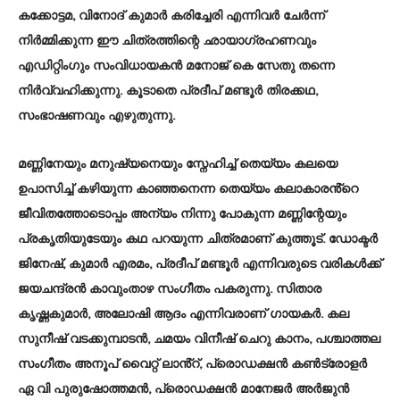
കക്കോട്ടമ, വിനോദ് കുമാർ കരിച്ചേരി എന്നിവർ ചേർന്ന്
നിർമ്മിക്കുന്ന ഈ ചിത്രത്തിന്റെ ഛായാഗ്രഹണവും
എഡിറ്റിംഗും സംവിധായകൻ മനോജ് കെ സേതു തന്നെ
നിർവ്വഹിക്കുന്നു. കൂടാതെ പ്രദീപ് മണ്ടൂർ തിരക്കഥ,
സംഭാഷണവും എഴുതുന്നു.
മണ്ണിനേയും മനുഷ്യനെയും സ്നേഹിച്ച് തെയ്യം കലയെ
ഉപാസിച്ച് കഴിയുന്ന കാഞ്ഞനെന്ന തെയ്യം കലാകാരൻ്റെ
ജീവിതത്തോടൊപ്പം അന്യം നിന്നു പോകുന്ന മണ്ണിന്റേയും
പ്രകൃതിയുടേയും കഥ പറയുന്ന ചിത്രമാണ് കുത്തൂട്. ഡോക്ടർ
ജിനേഷ്, കുമാർ എരമം, പ്രദീപ് മണ്ടൂർ എന്നിവരുടെ വരികൾക്ക്
ജയചന്ദ്രൻ കാവുംതാഴ സംഗീതം പകരുന്നു. സിതാര
കൃഷ്ണകുമാർ, അലോഷി ആദം എന്നിവരാണ് ഗായകർ. കല
സുനീഷ് വടക്കുമ്പാടൻ, ചമയം വിനീഷ് ചെറു കാനം, പശ്ചാത്തല
സംഗീതം അനൂപ് വൈറ്റ് ലാൻ്റ്, പ്രൊഡക്ഷൻ കൺട്രോളർ
ഏ വി പുരുഷോത്തമൻ, പ്രൊഡക്ഷൻ മാനേജർ അർജുൻ