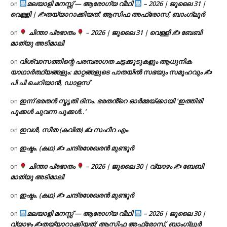
മലയാളി മനസ്സ് — ആരോഗ്യ വീഥി
– 2026 | ജൂലൈ 31 |
on
വെള്ളി | ✍
തയ്യാറാക്കിയത്: ആസിഫ അഫ്രോസ്, ബാംഗ്ലൂർ
ചിന്താ പ്രഭാതം
– 2026 | ജൂലൈ 31 | വെള്ളി ✍
ബേബി
on
മാത്യു അടിമാലി
വിശ്വാസത്തിന്റെ പരമ്പരാഗത ചട്ടക്കൂടുകളും ആധുനിക
on
യാഥാർത്ഥ്യങ്ങളും: മാറ്റങ്ങളുടെ പാതയിൽ സഭയും സമൂഹവും ✍
പി പി ചെറിയാൻ, ഡാളസ്
ഇന്ന് ഭരതൻ സ്മൃതി ദിനം. ഭരതൻ്റെ ഓർമ്മയ്ക്കായി ‘ഇത്തിരി
on
പൂക്കൾ ചുവന്ന പൂക്കൾ..’
ഇവൾ, സീത (കവിത) ✍ സഹീറ എം
on
ഇഷ്ടം. (കഥ) ✍ ചന്ദ്രശേഖരൻ മുണ്ടൂർ
on
ചിന്താ പ്രഭാതം
– 2026 | ജൂലൈ 30 | വ്യാഴം ✍
ബേബി
on
മാത്യു അടിമാലി
ഇഷ്ടം. (കഥ) ✍ ചന്ദ്രശേഖരൻ മുണ്ടൂർ
on
മലയാളി മനസ്സ് — ആരോഗ്യ വീഥി
– 2026 | ജൂലൈ 30 |
on
വ്യാഴം ✍
തയ്യാറാക്കിയത്: ആസിഫ അഫ്രോസ്, ബാംഗ്ലൂർ