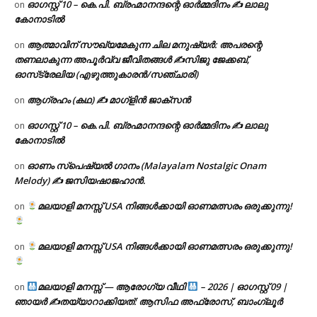
ഓഗസ്റ്റ് 10 – കെ.പി. ബ്രഹ്മാനന്ദന്റെ ഓർമ്മദിനം ✍️ ലാലു
on
കോനാടിൽ
ആത്മാവിന് സൗഖ്യമേകുന്ന ചില മനുഷ്യർ: അപരന്റെ
on
തണലാകുന്ന അപൂർവ്വ ജീവിതങ്ങൾ ✍️സിജു ജേക്കബ്,
ഓസ്‌ട്രേലിയ (എഴുത്തുകാരൻ/സഞ്ചാരി)
ആഗ്രഹം (കഥ) ✍ മാഗ്ളിൻ ജാക്സൻ
on
ഓഗസ്റ്റ് 10 – കെ.പി. ബ്രഹ്മാനന്ദന്റെ ഓർമ്മദിനം ✍️ ലാലു
on
കോനാടിൽ
ഓണം സ്പെഷ്യൽ ഗാനം (Malayalam Nostalgic Onam
on
Melody) ✍ ജസിയഷാജഹാൻ.
മലയാളി മനസ്സ് USA നിങ്ങൾക്കായി ഓണമത്സരം ഒരുക്കുന്നു!
on
മലയാളി മനസ്സ് USA നിങ്ങൾക്കായി ഓണമത്സരം ഒരുക്കുന്നു!
on
മലയാളി മനസ്സ് — ആരോഗ്യ വീഥി
– 2026 | ഓഗസ്റ്റ് 09 |
on
ഞായർ ✍
തയ്യാറാക്കിയത്: ആസിഫ അഫ്രോസ്, ബാംഗ്ലൂർ