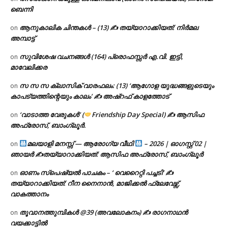
ബെന്നി
ആനുകാലിക ചിന്തകൾ – (13) ✍ തയ്യാറാക്കിയത്: നിർമല
on
അമ്പാട്ട്
സുവിശേഷ വചനങ്ങൾ (164) പ്രൊഫസ്സർ എ.വി. ഇട്ടി,
on
മാവേലിക്കര
സ സ സ ക്ലാസിക് വാരഫലം: (13) ‘ആഗോള യുദ്ധങ്ങളുടെയും
on
കാപട്യത്തിന്റെയും കാലം’ ✍ അഷ്റഫ് കാളത്തോട്
‘വാടാത്ത വേരുകൾ’ (
Friendship Day Special) ✍ ആസിഫ
on
അഫ്രോസ്, ബാംഗ്ലൂർ.
മലയാളി മനസ്സ് — ആരോഗ്യ വീഥി
– 2026 | ഓഗസ്റ്റ് 02 |
on
ഞായർ ✍
തയ്യാറാക്കിയത്: ആസിഫ അഫ്രോസ്, ബാംഗ്ലൂർ
ഓണം സ്പെഷ്യൽ പാചകം – ‘ വെറൈറ്റി പച്ചടി’ ✍
on
തയ്യാറാക്കിയത്: റീന നൈനാൻ, മാജിക്കൽ ഫ്ലേവേഴ്സ്,
വാകത്താനം
തൂവാനത്തുമ്പികൾ @39 (അവലോകനം) ✍ രാഗനാഥൻ
on
വയക്കാട്ടിൽ