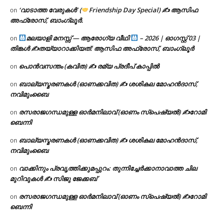
‘വാടാത്ത വേരുകൾ’ (
Friendship Day Special) ✍ ആസിഫ
on
അഫ്രോസ്, ബാംഗ്ലൂർ.
മലയാളി മനസ്സ് — ആരോഗ്യ വീഥി
– 2026 | ഓഗസ്റ്റ് 03 |
on
തിങ്കൾ ✍
തയ്യാറാക്കിയത്: ആസിഫ അഫ്രോസ്, ബാംഗ്ലൂർ
പൊൻവസന്തം (കവിത) ✍ രമ്യ പ്രദീപ് കാപ്പിൽ
on
ബാല്യസ്മരണകൾ (ഓണക്കവിത) ✍ ശശികല മോഹൻദാസ്,
on
നവിമുംബൈ
രസരാജഗന്ധമുള്ള ഓർമനിലാവ് (ഓണം സ്‌പെഷ്യൽ) ✍റോമി
on
ബെന്നി
ബാല്യസ്മരണകൾ (ഓണക്കവിത) ✍ ശശികല മോഹൻദാസ്,
on
നവിമുംബൈ
വാക്കിനും പ്രവൃത്തിക്കുമപ്പുറം: തുന്നിച്ചേർക്കാനാവാത്ത ചില
on
മുറിവുകൾ ✍️ സിജു ജേക്കബ്
രസരാജഗന്ധമുള്ള ഓർമനിലാവ് (ഓണം സ്‌പെഷ്യൽ) ✍റോമി
on
ബെന്നി