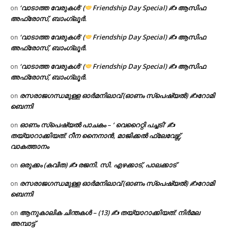
‘വാടാത്ത വേരുകൾ’ (
Friendship Day Special) ✍ ആസിഫ
on
അഫ്രോസ്, ബാംഗ്ലൂർ.
‘വാടാത്ത വേരുകൾ’ (
Friendship Day Special) ✍ ആസിഫ
on
അഫ്രോസ്, ബാംഗ്ലൂർ.
‘വാടാത്ത വേരുകൾ’ (
Friendship Day Special) ✍ ആസിഫ
on
അഫ്രോസ്, ബാംഗ്ലൂർ.
രസരാജഗന്ധമുള്ള ഓർമനിലാവ് (ഓണം സ്‌പെഷ്യൽ) ✍റോമി
on
ബെന്നി
ഓണം സ്പെഷ്യൽ പാചകം – ‘ വെറൈറ്റി പച്ചടി’ ✍
on
തയ്യാറാക്കിയത്: റീന നൈനാൻ, മാജിക്കൽ ഫ്ലേവേഴ്സ്,
വാകത്താനം
ഒരുക്കം (കവിത) ✍ രജനി. സി. എഴക്കാട്, പാലക്കാട്
on
രസരാജഗന്ധമുള്ള ഓർമനിലാവ് (ഓണം സ്‌പെഷ്യൽ) ✍റോമി
on
ബെന്നി
ആനുകാലിക ചിന്തകൾ – (13) ✍ തയ്യാറാക്കിയത്: നിർമല
on
അമ്പാട്ട്