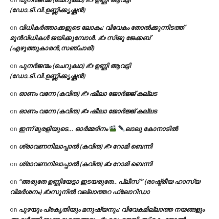
(ഡോ.ടി.വി.ഉണ്ണിക്കൃഷ്ണൻ)
വിധികർത്താക്കളുടെ ലോകം: വിവേകം തോൽക്കുന്നിടത്ത്
on
മുൻവിധികൾ ജയിക്കുമ്പോൾ. ✍️ സിജു ജേക്കബ്
(എഴുത്തുകാരൻ,സഞ്ചാരി)
പുനർജന്മം (ചെറുകഥ) ✍ ഉണ്ണി ആവട്ടി
on
(ഡോ.ടി.വി.ഉണ്ണിക്കൃഷ്ണൻ)
ഓണം വന്നേ (കവിത) ✍ ഷീലാ ജോർജ്ജ് കല്ലട
on
ഓണം വന്നേ (കവിത) ✍ ഷീലാ ജോർജ്ജ് കല്ലട
on
ഇന്ന് മുരളിയുടെ… ഓർമ്മദിനം
ലാലു കോനാടിൽ
on
ശ്രാവണനിലാപ്പാൽ (കവിത) ✍ റോമി ബെന്നി
on
ശ്രാവണനിലാപ്പാൽ (കവിത) ✍ റോമി ബെന്നി
on
“അരുതേ ഉണ്ണിയേട്ടാ ഇടയരുതേ.. പ്ലീസ് ” (രാഷ്ട്രീയ ഹാസ്യ
on
വിമർശനം) ✍സുനിൽ വല്ലാത്തറ ഫ്ലോറിഡാ
പുഴയും പ്രകൃതിയും മനുഷ്യനും: വിവേകമില്ലാത്ത നയങ്ങളും
on