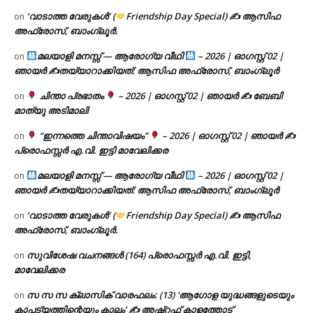
‘വാടാത്ത വേരുകൾ’ (
Friendship Day Special) ✍ ആസിഫ
on
അഫ്രോസ്, ബാംഗ്ലൂർ.
മലയാളി മനസ്സ് — ആരോഗ്യ വീഥി
– 2026 | ഓഗസ്റ്റ് 02 |
on
ഞായർ ✍
തയ്യാറാക്കിയത്: ആസിഫ അഫ്രോസ്, ബാംഗ്ലൂർ
ചിന്താ പ്രഭാതം
– 2026 | ഓഗസ്റ്റ് 02 | ഞായർ ✍
ബേബി
on
മാത്യു അടിമാലി
“ഇന്നത്തെ ചിന്താവിഷയം”
– 2026 | ഓഗസ്റ്റ് 02 | ഞായർ ✍
on
പ്രൊഫസ്സർ എ.വി. ഇട്ടി മാവേലിക്കര
മലയാളി മനസ്സ് — ആരോഗ്യ വീഥി
– 2026 | ഓഗസ്റ്റ് 02 |
on
ഞായർ ✍
തയ്യാറാക്കിയത്: ആസിഫ അഫ്രോസ്, ബാംഗ്ലൂർ
‘വാടാത്ത വേരുകൾ’ (
Friendship Day Special) ✍ ആസിഫ
on
അഫ്രോസ്, ബാംഗ്ലൂർ.
സുവിശേഷ വചനങ്ങൾ (164) പ്രൊഫസ്സർ എ.വി. ഇട്ടി,
on
മാവേലിക്കര
സ സ സ ക്ലാസിക് വാരഫലം: (13) ‘ആഗോള യുദ്ധങ്ങളുടെയും
on
കാപട്യത്തിന്റെയും കാലം’ ✍ അഷ്റഫ് കാളത്തോട്