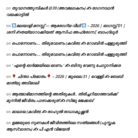
തൂവാനത്തുമ്പികൾ @39 (അവലോകനം) ✍ രാഗനാഥൻ
on
വയക്കാട്ടിൽ
മലയാളി മനസ്സ് — ആരോഗ്യ വീഥി
– 2026 | ഓഗസ്റ്റ് 01 |
on
ശനി ✍
തയ്യാറാക്കിയത്: ആസിഫ അഫ്രോസ്, ബാംഗ്ലൂർ
പൊന്നോണം … തിരുവോണം (കവിത) ✍ റോബിൻ പള്ളുരുത്തി
on
പൊന്നോണം … തിരുവോണം (കവിത) ✍ റോബിൻ പള്ളുരുത്തി
on
‘ എന്റെ ഓർമ്മയിലെ ഓണം ‘ ✍ ബിന്ദു വേണു ചോറ്റാനിക്കര
on
ചിന്താ പ്രഭാതം
– 2026 | ജൂലൈ 31 | വെള്ളി ✍
ബേബി
on
മാത്യു അടിമാലി
ആത്മാഭിമാനത്തിന്റെ അതിരുകൾ.. തിരിച്ചറിയാത്തവർക്ക്
on
മുന്നിൽ ജീവിതം പാഴാക്കരുത് ✍️ സിജു ജേക്കബ്
മാലാഖ (കവിത) ✍ രാഹുൽ രാധാകൃഷ്ണൻ
on
ഉമ്മയുടെ നുണകൾ ജീവിതത്തിലെ സത്യങ്ങൾ (പുസ്തക
on
ആസ്വാദനം) ✍ പി എൻ വിജയൻ