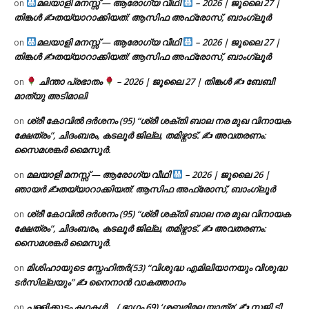
മലയാളി മനസ്സ് — ആരോഗ്യ വീഥി
– 2026 | ജൂലൈ 27 |
on
തിങ്കൾ ✍
തയ്യാറാക്കിയത്: ആസിഫ അഫ്രോസ്, ബാംഗ്ലൂർ
മലയാളി മനസ്സ് — ആരോഗ്യ വീഥി
– 2026 | ജൂലൈ 27 |
on
തിങ്കൾ ✍
തയ്യാറാക്കിയത്: ആസിഫ അഫ്രോസ്, ബാംഗ്ലൂർ
ചിന്താ പ്രഭാതം
– 2026 | ജൂലൈ 27 | തിങ്കൾ ✍
ബേബി
on
മാത്യു അടിമാലി
ശ്രീ കോവിൽ ദർശനം (95) “ശ്രീ ശക്തി ബാല നര മുഖ വിനായക
on
ക്ഷേത്രം”, ചിദംബരം, കടലൂർ ജില്ല, തമിഴ്നാട്. ✍ അവതരണം:
സൈമശങ്കർ മൈസൂർ.
മലയാളി മനസ്സ് — ആരോഗ്യ വീഥി
– 2026 | ജൂലൈ 26 |
on
ഞായർ ✍
തയ്യാറാക്കിയത്: ആസിഫ അഫ്രോസ്, ബാംഗ്ലൂർ
ശ്രീ കോവിൽ ദർശനം (95) “ശ്രീ ശക്തി ബാല നര മുഖ വിനായക
on
ക്ഷേത്രം”, ചിദംബരം, കടലൂർ ജില്ല, തമിഴ്നാട്. ✍ അവതരണം:
സൈമശങ്കർ മൈസൂർ.
മിശിഹായുടെ സ്നേഹിതർ(53) “വിശുദ്ധ എമിലിയാനയും വിശുദ്ധ
on
ടര്‍സില്ലയും” ✍ നൈനാൻ വാകത്താനം
പള്ളിക്കൂടം കഥകൾ… ( ഭാഗം 69) ‘ശബരിമല യാത്ര’ ✍ സജി ടി.
on