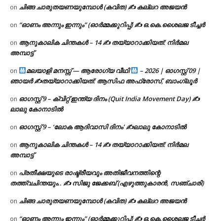
ചിങ്ങ ചാരുതയണയുമ്പോൾ (കവിത) ✍ കല്ലറ അജയൻ
on
“ഓണം അന്നും ഇന്നും” (ഓർമ്മക്കുറിപ്പ്) ✍ ഒ.കെ.ശൈലജ ടീച്ചർ
on
ആനുകാലിക ചിന്തകൾ – 14 ✍ തയ്യാറാക്കിയത്: നിർമല
on
അമ്പാട്ട്
മലയാളി മനസ്സ് — ആരോഗ്യ വീഥി
– 2026 | ഓഗസ്റ്റ് 09 |
on
ഞായർ ✍
തയ്യാറാക്കിയത്: ആസിഫ അഫ്രോസ്, ബാംഗ്ലൂർ
ഓഗസ്റ്റ് 9 – ക്വിറ്റ് ഇന്ത്യ ദിനം (Quit India Movement Day) ✍
on
ലാലു കോനാടിൽ
ഓഗസ്റ്റ് 9 – ‘ലോക ആദിവാസി ദിനം’ ✍️ലാലു കോനാടിൽ
on
ആനുകാലിക ചിന്തകൾ – 14 ✍ തയ്യാറാക്കിയത്: നിർമല
on
അമ്പാട്ട്
പ്രതീക്ഷയുടെ രാഷ്ട്രീയവും അതിജീവനത്തിന്റെ
on
തത്ത്വചിന്തയും.. ✍️ സിജു ജേക്കബ് (എഴുത്തുകാരൻ, സഞ്ചാരി)
ചിങ്ങ ചാരുതയണയുമ്പോൾ (കവിത) ✍ കല്ലറ അജയൻ
on
“ഓണം അന്നും ഇന്നും” (ഓർമ്മക്കുറിപ്പ്) ✍ ഒ.കെ.ശൈലജ ടീച്ചർ
on