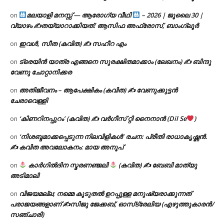
മലയാളി മനസ്സ് — ആരോഗ്യ വീഥി
– 2026 | ജൂലൈ 30 |
on
വ്യാഴം ✍
തയ്യാറാക്കിയത്: ആസിഫ അഫ്രോസ്, ബാംഗ്ലൂർ
ഇവൾ, സീത (കവിത) ✍ സഹീറ എം
on
ട്രെയിൻ യാത്ര എങ്ങനെ സുരക്ഷിതമാക്കാം (ലേഖനം) ✍ ബിന്ദു
on
വേണു ചോറ്റാനിക്കര
അതിജീവനം – ആപേക്ഷികം (കവിത) ✍ വേണുക്കുട്ടൻ
on
ചേരാവെള്ളി
‘കിണറിനപ്പുറം’ (കവിത) ✍ വർഗീസ് റ്റി നൈനാൻ (Dil Se
)
on
‘നിശബ്ദമാക്കപ്പെടുന്ന നിലവിളികൾ’ രചന: പ്രീതി രാധാകൃഷ്ണൻ.
on
✍ കവിത അവലോകനം: മായ അനൂപ്
കാർഗിൽദിന സ്മരണഞ്ജലി
(കവിത) ✍ ബേബി മാത്യു
on
അടിമാലി
വിജയമല്ല; നമ്മെ കൂടുതൽ ഉറപ്പുള്ള മനുഷ്യരാക്കുന്നത്
on
പരാജയങ്ങളാണ് ✍️സിജു ജേക്കബ്, ഓസ്‌ട്രേലിയ (എഴുത്തുകാരൻ/
സഞ്ചാരി)