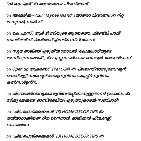
“വി.കെ.എൻ” ✍ അവതരണം: പ്രഭ ദിനേഷ്
അമേരിക്ക – (26) “Taybee island” (യാത്രാ വിവരണം) ✍ റിറ്റ
on
മാനുവൽ, ഡൽഹി
കെ .എസ് . ആർ.ടി.സിയുടെ ആദ്യത്തെ ഫ്രണ്ട്ലി പദവി
on
സപര്യയ്ക്ക് പ്രഖ്യാപിച്ച് മന്ത്രി സിപി ജോൺ
സുധ അജിത്ത് എഴുതിയ നോവൽ “കോലധാരിയുടെ
on
അഗ്നികുണ്ഡങ്ങള്‍” , ✍ പുസ്തക പരിചയം: കെ ആർ. മോഹൻദാസ്
Open up ആകണോ? (Part -24) ✍ പ്രശാന്ത് വാസുദേവ് (മുൻ
on
ഡെപ്യൂട്ടി ഡയറക്ടർ കേരള ടൂറിസം വകുപ്പ് & ടൂറിസം
കൺസൾട്ടൻ്റ്).
ചില മടങ്ങിവരവുകൾ മുറിവേൽപ്പിക്കാനുള്ളതാണ്! (ലേഖനം) ✍️
on
സിജു ജേക്കബ്, ഓസ്‌ട്രേലിയ (എഴുത്തുകാരൻ/സഞ്ചാരി)
‘ ചില പൊടിക്കൈകൾ ‘ (3) HOME DECOR TIPS ✍
on
തയ്യാറാക്കിയത്: റീന നൈനാൻ, മാജിക്കൽ ഫ്ലേവേഴ്സ്,
വാകത്താനം
‘ ചില പൊടിക്കൈകൾ ‘ (3) HOME DECOR TIPS ✍
on