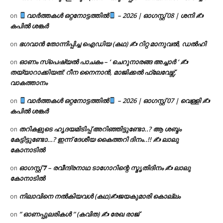
വാർത്തകൾ ഒറ്റനോട്ടത്തിൽ
– 2026 | ഓഗസ്റ്റ് 08 | ശനി ✍
on
കപിൽ ശങ്കർ
ഭഗവാൻ തോന്നിപ്പിച്ച ഐഡിയ (കഥ) ✍ റിറ്റ മാനുവൽ, ഡൽഹി
on
ഓണം സ്പെഷ്യൽ പാചകം – ‘ ചെറുനാരങ്ങ അച്ചാർ ‘ ✍
on
തയ്യാറാക്കിയത്: റീന നൈനാൻ, മാജിക്കൽ ഫ്ലേവേഴ്സ്,
വാകത്താനം
വാർത്തകൾ ഒറ്റനോട്ടത്തിൽ
– 2026 | ഓഗസ്റ്റ് 07 | വെള്ളി ✍
on
കപിൽ ശങ്കർ
തറികളുടെ ഹൃദയമിടിപ്പ് അറിഞ്ഞിട്ടുണ്ടോ..? ആ ശബ്ദം
on
കേട്ടിട്ടുണ്ടോ…? ഇന്ന് ദേശീയ കൈത്തറി ദിനം..!! ✍ ലാലു
കോനാടിൽ
ഓഗസ്റ്റ് 𝟕 – രവീന്ദ്രനാഥ ടാഗോറിന്റെ സ്മൃതിദിനം ✍ ലാലു
on
കോനാടിൽ
നിലാവിനെ നൽകിയവൾ (കഥ)✍ജയകുമാരി കൊല്ലം
on
” ഓണപ്പുലരികൾ ” (കവിത) ✍ രേഖ രാജ്
on