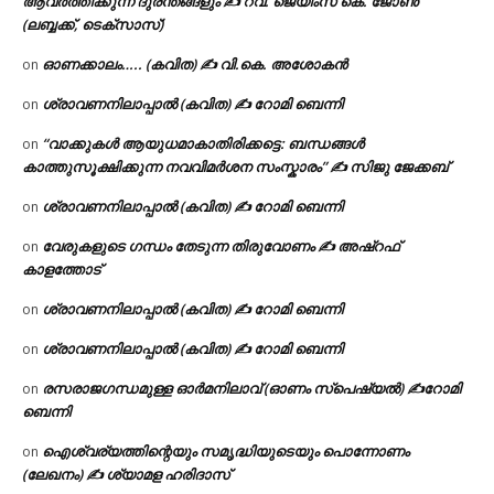
ആവർത്തിക്കുന്ന ദുരന്തങ്ങളും ✍ റവ. ജെയിംസ് കെ. ജോൺ
(ലബ്ബക്ക്, ടെക്സാസ്)
ഓണക്കാലം….. (കവിത) ✍ വി.കെ. അശോകൻ
on
ശ്രാവണനിലാപ്പാൽ (കവിത) ✍ റോമി ബെന്നി
on
“വാക്കുകൾ ആയുധമാകാതിരിക്കട്ടെ: ബന്ധങ്ങൾ
on
കാത്തുസൂക്ഷിക്കുന്ന നവവിമർശന സംസ്കാരം” ✍️ സിജു ജേക്കബ്
ശ്രാവണനിലാപ്പാൽ (കവിത) ✍ റോമി ബെന്നി
on
വേരുകളുടെ ഗന്ധം തേടുന്ന തിരുവോണം ✍ അഷ്റഫ്
on
കാളത്തോട്
ശ്രാവണനിലാപ്പാൽ (കവിത) ✍ റോമി ബെന്നി
on
ശ്രാവണനിലാപ്പാൽ (കവിത) ✍ റോമി ബെന്നി
on
രസരാജഗന്ധമുള്ള ഓർമനിലാവ് (ഓണം സ്‌പെഷ്യൽ) ✍റോമി
on
ബെന്നി
ഐശ്വര്യത്തിന്റെയും സമൃദ്ധിയുടെയും പൊന്നോണം
on
(ലേഖനം) ✍ ശ്യാമള ഹരിദാസ്