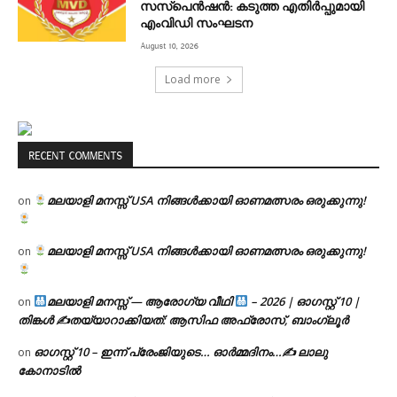
സസ്പെൻഷൻ: കടുത്ത എതിർപ്പുമായി
എംവിഡി സംഘടന
August 10, 2026
Load more
RECENT COMMENTS
മലയാളി മനസ്സ് USA നിങ്ങൾക്കായി ഓണമത്സരം ഒരുക്കുന്നു!
on
മലയാളി മനസ്സ് USA നിങ്ങൾക്കായി ഓണമത്സരം ഒരുക്കുന്നു!
on
മലയാളി മനസ്സ് — ആരോഗ്യ വീഥി
– 2026 | ഓഗസ്റ്റ് 10 |
on
തിങ്കൾ ✍
തയ്യാറാക്കിയത്: ആസിഫ അഫ്രോസ്, ബാംഗ്ലൂർ
ഓഗസ്റ്റ് 10 – ഇന്ന് പ്രേംജിയുടെ… ഓർമ്മദിനം…✍️ ലാലു
on
കോനാടിൽ