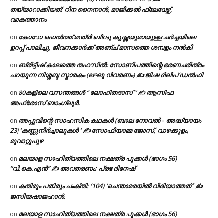
തയ്യാറാക്കിയത്: റീന നൈനാൻ, മാജിക്കൽ ഫ്ലേവേഴ്സ്,
വാകത്താനം
കോറോ ഹെൽത്ത് മന്ത്രി ബിന്ദു കൃഷ്ണയുമായുള്ള ചർച്ചയിലെ
on
ഉറപ്പ് പാലിച്ചു, ജീവനക്കാർക്ക് അഞ്ച് മാസത്തെ ശമ്പളം നൽകി
ബ്രിട്ടീഷ് കാലത്തെ തഹസിൽ: സോണിപത്തിന്റെ ഭരണചരിത്രം
on
പറയുന്ന നിശ്ശബ്ദ സ്മാരകം (ലഘു വിവരണം) ✍ ജിഷ ദിലീപ് ഡൽഹി
80കളിലെ വസന്തങ്ങൾ ” ലോഹിതദാസ് ” ✍ ആസിഫ
on
അഫ്രോസ് ബാംഗ്ലൂർ.
അപ്പുവിന്റെ സാഹസിക കഥകൾ (ബാല നോവൽ – അദ്ധ്യായം
on
23) ‘കണ്ണുനീർച്ചാലുകൾ ‘ ✍ സോഫിയാമ്മ ജോസ്, വാഴക്കുളം,
മുവാറ്റുപുഴ
മലയാള സാഹിത്യത്തിലെ നക്ഷത്ര പൂക്കൾ (ഭാഗം 56)
on
“വി.കെ.എൻ” ✍ അവതരണം: പ്രഭ ദിനേഷ്
കതിരും പതിരും പംക്തി: (104) ‘ചെന്താമരയിൽ വിരിയാത്തത് ‘ ✍
on
ജസിയഷാജഹാൻ.
മലയാള സാഹിത്യത്തിലെ നക്ഷത്ര പൂക്കൾ (ഭാഗം 56)
on