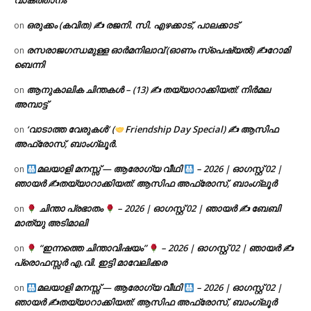
വാകത്താനം
ഒരുക്കം (കവിത) ✍ രജനി. സി. എഴക്കാട്, പാലക്കാട്
on
രസരാജഗന്ധമുള്ള ഓർമനിലാവ് (ഓണം സ്‌പെഷ്യൽ) ✍റോമി
on
ബെന്നി
ആനുകാലിക ചിന്തകൾ – (13) ✍ തയ്യാറാക്കിയത്: നിർമല
on
അമ്പാട്ട്
‘വാടാത്ത വേരുകൾ’ (
Friendship Day Special) ✍ ആസിഫ
on
അഫ്രോസ്, ബാംഗ്ലൂർ.
മലയാളി മനസ്സ് — ആരോഗ്യ വീഥി
– 2026 | ഓഗസ്റ്റ് 02 |
on
ഞായർ ✍
തയ്യാറാക്കിയത്: ആസിഫ അഫ്രോസ്, ബാംഗ്ലൂർ
ചിന്താ പ്രഭാതം
– 2026 | ഓഗസ്റ്റ് 02 | ഞായർ ✍
ബേബി
on
മാത്യു അടിമാലി
“ഇന്നത്തെ ചിന്താവിഷയം”
– 2026 | ഓഗസ്റ്റ് 02 | ഞായർ ✍
on
പ്രൊഫസ്സർ എ.വി. ഇട്ടി മാവേലിക്കര
മലയാളി മനസ്സ് — ആരോഗ്യ വീഥി
– 2026 | ഓഗസ്റ്റ് 02 |
on
ഞായർ ✍
തയ്യാറാക്കിയത്: ആസിഫ അഫ്രോസ്, ബാംഗ്ലൂർ