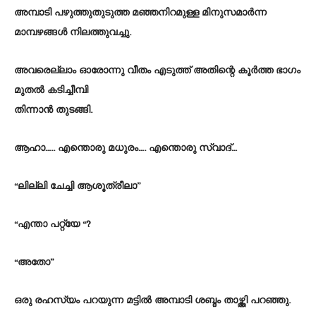
അമ്പാടി പഴുത്തുതുടുത്ത മഞ്ഞനിറമുള്ള മിനുസമാർന്ന
മാമ്പഴങ്ങൾ നിലത്തുവച്ചു.
അവരെല്ലാം ഓരോന്നു വീതം എടുത്ത് അതിന്റെ കൂർത്ത ഭാഗം
മുതൽ കടിച്ചീമ്പി
തിന്നാൻ തുടങ്ങി.
ആഹാ….. എന്തൊരു മധുരം…. എന്തൊരു സ്വാദ്…
“ലില്ലി ചേച്ചി ആശൂത്രീലാ”
“എന്താ പറ്റ്യേ “?
“അതോ”
ഒരു രഹസ്യം പറയുന്ന മട്ടിൽ അമ്പാടി ശബ്ദം താഴ്ത്തി പറഞ്ഞു.