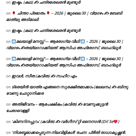
ഇഷ്ടം. (കഥ) ✍ ചന്ദ്രശേഖരൻ മുണ്ടൂർ
on
ചിന്താ പ്രഭാതം
– 2026 | ജൂലൈ 30 | വ്യാഴം ✍
ബേബി
on
മാത്യു അടിമാലി
ഇഷ്ടം. (കഥ) ✍ ചന്ദ്രശേഖരൻ മുണ്ടൂർ
on
മലയാളി മനസ്സ് — ആരോഗ്യ വീഥി
– 2026 | ജൂലൈ 30 |
on
വ്യാഴം ✍
തയ്യാറാക്കിയത്: ആസിഫ അഫ്രോസ്, ബാംഗ്ലൂർ
മലയാളി മനസ്സ് — ആരോഗ്യ വീഥി
– 2026 | ജൂലൈ 30 |
on
വ്യാഴം ✍
തയ്യാറാക്കിയത്: ആസിഫ അഫ്രോസ്, ബാംഗ്ലൂർ
ഇവൾ, സീത (കവിത) ✍ സഹീറ എം
on
ട്രെയിൻ യാത്ര എങ്ങനെ സുരക്ഷിതമാക്കാം (ലേഖനം) ✍ ബിന്ദു
on
വേണു ചോറ്റാനിക്കര
അതിജീവനം – ആപേക്ഷികം (കവിത) ✍ വേണുക്കുട്ടൻ
on
ചേരാവെള്ളി
‘കിണറിനപ്പുറം’ (കവിത) ✍ വർഗീസ് റ്റി നൈനാൻ (Dil Se
)
on
‘നിശബ്ദമാക്കപ്പെടുന്ന നിലവിളികൾ’ രചന: പ്രീതി രാധാകൃഷ്ണൻ.
on