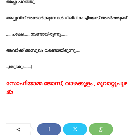
അപ്പു പറഞ്ഞു.
അപ്പുവിന് അതോർക്കുമ്പോൾ ലില്ലി ചേച്ചിയോട് അമർഷമുണ്ട്.
….. പക്ഷേ……. വേണ്ടായിരുന്നു……..
അവർക്ക് അസുഖം വരണ്ടായിരുന്നു……
..,(തുടരും……..)
സോഫിയാമ്മ ജോസ്, വാഴക്കുളം , മുവാറ്റുപുഴ
✍