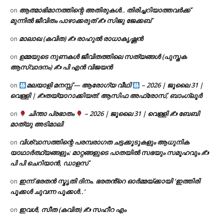
ആത്മാഭിമാനത്തിന്റെ അതിരുകൾ.. തിരിച്ചറിയാത്തവർക്ക്
on
മുന്നിൽ ജീവിതം പാഴാക്കരുത് ✍️ സിജു ജേക്കബ്
മാലാഖ (കവിത) ✍ രാഹുൽ രാധാകൃഷ്ണൻ
on
ഉമ്മയുടെ നുണകൾ ജീവിതത്തിലെ സത്യങ്ങൾ (പുസ്തക
on
ആസ്വാദനം) ✍ പി എൻ വിജയൻ
മലയാളി മനസ്സ് — ആരോഗ്യ വീഥി
– 2026 | ജൂലൈ 31 |
on
വെള്ളി | ✍
തയ്യാറാക്കിയത്: ആസിഫ അഫ്രോസ്, ബാംഗ്ലൂർ
ചിന്താ പ്രഭാതം
– 2026 | ജൂലൈ 31 | വെള്ളി ✍
ബേബി
on
മാത്യു അടിമാലി
വിശ്വാസത്തിന്റെ പരമ്പരാഗത ചട്ടക്കൂടുകളും ആധുനിക
on
യാഥാർത്ഥ്യങ്ങളും: മാറ്റങ്ങളുടെ പാതയിൽ സഭയും സമൂഹവും ✍
പി പി ചെറിയാൻ, ഡാളസ്
ഇന്ന് ഭരതൻ സ്മൃതി ദിനം. ഭരതൻ്റെ ഓർമ്മയ്ക്കായി ‘ഇത്തിരി
on
പൂക്കൾ ചുവന്ന പൂക്കൾ..’
ഇവൾ, സീത (കവിത) ✍ സഹീറ എം
on