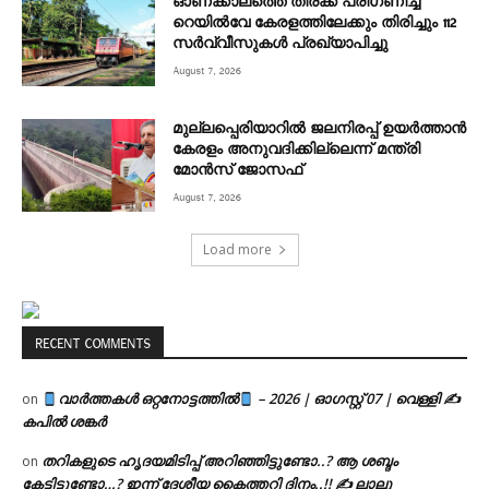
ഓണക്കാലത്തെ തിരക്ക് പരിഗണിച്ച്
റെയിൽവേ കേരളത്തിലേക്കും തിരിച്ചും 112
സർവ്വീസുകൾ പ്രഖ്യാപിച്ചു
August 7, 2026
മുല്ലപ്പെരിയാറിൽ ജലനിരപ്പ് ഉയർത്താൻ
കേരളം അനുവദിക്കില്ലെന്ന് മന്ത്രി
മോൻസ് ജോസഫ്
August 7, 2026
Load more
RECENT COMMENTS
വാർത്തകൾ ഒറ്റനോട്ടത്തിൽ
– 2026 | ഓഗസ്റ്റ് 07 | വെള്ളി ✍
on
കപിൽ ശങ്കർ
തറികളുടെ ഹൃദയമിടിപ്പ് അറിഞ്ഞിട്ടുണ്ടോ..? ആ ശബ്ദം
on
കേട്ടിട്ടുണ്ടോ…? ഇന്ന് ദേശീയ കൈത്തറി ദിനം..!! ✍ ലാലു