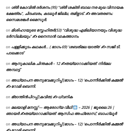
ശ്രീ കോവിൽ ദർശനം (95) “ശ്രീ ശക്തി ബാല നര മുഖ വിനായക
on
ക്ഷേത്രം”, ചിദംബരം, കടലൂർ ജില്ല, തമിഴ്നാട്. ✍ അവതരണം:
സൈമശങ്കർ മൈസൂർ.
മിശിഹായുടെ സ്നേഹിതർ(53) “വിശുദ്ധ എമിലിയാനയും വിശുദ്ധ
on
ടര്‍സില്ലയും” ✍ നൈനാൻ വാകത്താനം
പള്ളിക്കൂടം കഥകൾ… ( ഭാഗം 69) ‘ശബരിമല യാത്ര’ ✍ സജി ടി.
on
പാലക്കാട്
ആനുകാലിക ചിന്തകൾ – 12 ✍തയ്യാറാക്കിയത്: നിർമല
on
അമ്പാട്ട്
അധ്യാപന അനുഭവക്കുറിപ്പ് (ഭാഗം – 12) ‘പൊന്നീർക്കിൽ കമ്മൽ’
on
✍ റോമി ബെന്നി.
ഭ്രാന്തിൻപിറപ്പ് (കവിത) ✍ ധ്വനിക
on
മലയാളി മനസ്സ് — ആരോഗ്യ വീഥി
– 2026 | ജൂലൈ 26 |
on
ഞായർ ✍
തയ്യാറാക്കിയത്: ആസിഫ അഫ്രോസ്, ബാംഗ്ലൂർ
അധ്യാപന അനുഭവക്കുറിപ്പ് (ഭാഗം – 12) ‘പൊന്നീർക്കിൽ കമ്മൽ’
on
✍ റോമി ബെന്നി.