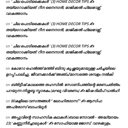
‘ ചില പൊടിക്കൈകൾ ‘ (3) HOME DECOR TIPS ✍
on
തയ്യാറാക്കിയത്: റീന നൈനാൻ, മാജിക്കൽ ഫ്ലേവേഴ്സ്,
വാകത്താനം
‘ ചില പൊടിക്കൈകൾ ‘ (3) HOME DECOR TIPS ✍
on
തയ്യാറാക്കിയത്: റീന നൈനാൻ, മാജിക്കൽ ഫ്ലേവേഴ്സ്,
വാകത്താനം
‘ ചില പൊടിക്കൈകൾ ‘ (3) HOME DECOR TIPS ✍
on
തയ്യാറാക്കിയത്: റീന നൈനാൻ, മാജിക്കൽ ഫ്ലേവേഴ്സ്,
വാകത്താനം
കോറോ ഹെൽത്ത് മന്ത്രി ബിന്ദു കൃഷ്ണയുമായുള്ള ചർച്ചയിലെ
on
ഉറപ്പ് പാലിച്ചു, ജീവനക്കാർക്ക് അഞ്ച് മാസത്തെ ശമ്പളം നൽകി
ബ്രിട്ടീഷ് കാലത്തെ തഹസിൽ: സോണിപത്തിന്റെ ഭരണചരിത്രം
on
പറയുന്ന നിശ്ശബ്ദ സ്മാരകം (ലഘു വിവരണം) ✍ ജിഷ ദിലീപ് ഡൽഹി
80കളിലെ വസന്തങ്ങൾ ” ലോഹിതദാസ് ” ✍ ആസിഫ
on
അഫ്രോസ് ബാംഗ്ലൂർ.
അപ്പുവിന്റെ സാഹസിക കഥകൾ (ബാല നോവൽ – അദ്ധ്യായം
on
23) ‘കണ്ണുനീർച്ചാലുകൾ ‘ ✍ സോഫിയാമ്മ ജോസ്, വാഴക്കുളം,