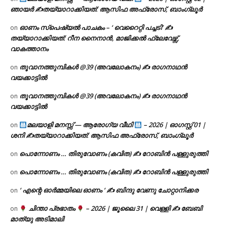
ഞായർ ✍
തയ്യാറാക്കിയത്: ആസിഫ അഫ്രോസ്, ബാംഗ്ലൂർ
ഓണം സ്പെഷ്യൽ പാചകം – ‘ വെറൈറ്റി പച്ചടി’ ✍
on
തയ്യാറാക്കിയത്: റീന നൈനാൻ, മാജിക്കൽ ഫ്ലേവേഴ്സ്,
വാകത്താനം
തൂവാനത്തുമ്പികൾ @39 (അവലോകനം) ✍ രാഗനാഥൻ
on
വയക്കാട്ടിൽ
തൂവാനത്തുമ്പികൾ @39 (അവലോകനം) ✍ രാഗനാഥൻ
on
വയക്കാട്ടിൽ
മലയാളി മനസ്സ് — ആരോഗ്യ വീഥി
– 2026 | ഓഗസ്റ്റ് 01 |
on
ശനി ✍
തയ്യാറാക്കിയത്: ആസിഫ അഫ്രോസ്, ബാംഗ്ലൂർ
പൊന്നോണം … തിരുവോണം (കവിത) ✍ റോബിൻ പള്ളുരുത്തി
on
പൊന്നോണം … തിരുവോണം (കവിത) ✍ റോബിൻ പള്ളുരുത്തി
on
‘ എന്റെ ഓർമ്മയിലെ ഓണം ‘ ✍ ബിന്ദു വേണു ചോറ്റാനിക്കര
on
ചിന്താ പ്രഭാതം
– 2026 | ജൂലൈ 31 | വെള്ളി ✍
ബേബി
on
മാത്യു അടിമാലി