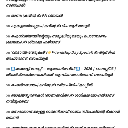
സഞ്ചാരി)
ഓണം (കവിത) ✍ PN വിജയൻ
on
പൂക്കളത്തിനപ്പുറം (കവിത) ✍ ദീപ ആർ അടൂർ
on
ഐശ്വര്യത്തിന്റെയും സമൃദ്ധിയുടെയും പൊന്നോണം
on
(ലേഖനം) ✍ ശ്യാമള ഹരിദാസ്
‘വാടാത്ത വേരുകൾ’ (
Friendship Day Special) ✍ ആസിഫ
on
അഫ്രോസ്, ബാംഗ്ലൂർ.
മലയാളി മനസ്സ് — ആരോഗ്യ വീഥി
– 2026 | ഓഗസ്റ്റ് 03 |
on
തിങ്കൾ ✍
തയ്യാറാക്കിയത്: ആസിഫ അഫ്രോസ്, ബാംഗ്ലൂർ
പൊൻവസന്തം (കവിത) ✍ രമ്യ പ്രദീപ് കാപ്പിൽ
on
ബാല്യസ്മരണകൾ (ഓണക്കവിത) ✍ ശശികല മോഹൻദാസ്,
on
നവിമുംബൈ
രസരാജഗന്ധമുള്ള ഓർമനിലാവ് (ഓണം സ്‌പെഷ്യൽ) ✍റോമി
on
ബെന്നി
ബാല്യസ്മരണകൾ (ഓണക്കവിത) ✍ ശശികല മോഹൻദാസ്,
on