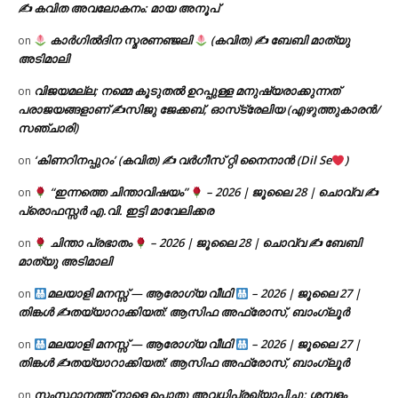
✍ കവിത അവലോകനം: മായ അനൂപ്
കാർഗിൽദിന സ്മരണഞ്ജലി
(കവിത) ✍ ബേബി മാത്യു
on
അടിമാലി
വിജയമല്ല; നമ്മെ കൂടുതൽ ഉറപ്പുള്ള മനുഷ്യരാക്കുന്നത്
on
പരാജയങ്ങളാണ് ✍️സിജു ജേക്കബ്, ഓസ്‌ട്രേലിയ (എഴുത്തുകാരൻ/
സഞ്ചാരി)
‘കിണറിനപ്പുറം’ (കവിത) ✍ വർഗീസ് റ്റി നൈനാൻ (Dil Se
)
on
“ഇന്നത്തെ ചിന്താവിഷയം”
– 2026 | ജൂലൈ 28 | ചൊവ്വ ✍
on
പ്രൊഫസ്സർ എ.വി. ഇട്ടി മാവേലിക്കര
ചിന്താ പ്രഭാതം
– 2026 | ജൂലൈ 28 | ചൊവ്വ ✍
ബേബി
on
മാത്യു അടിമാലി
മലയാളി മനസ്സ് — ആരോഗ്യ വീഥി
– 2026 | ജൂലൈ 27 |
on
തിങ്കൾ ✍
തയ്യാറാക്കിയത്: ആസിഫ അഫ്രോസ്, ബാംഗ്ലൂർ
മലയാളി മനസ്സ് — ആരോഗ്യ വീഥി
– 2026 | ജൂലൈ 27 |
on
തിങ്കൾ ✍
തയ്യാറാക്കിയത്: ആസിഫ അഫ്രോസ്, ബാംഗ്ലൂർ
സംസ്ഥാനത്ത് നാളെ പൊതു അവധിപ്രഖ്യാപിച്ചു; ശമ്പളം
on