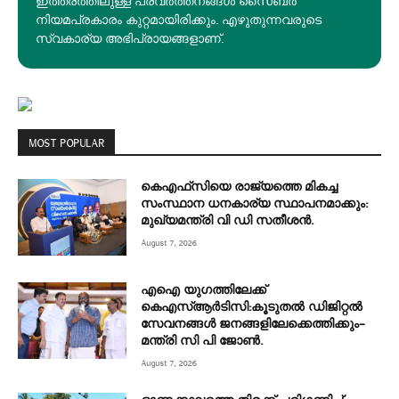
ഇത്തരത്തിലുള്ള പ്രവർത്തനങ്ങൾ സൈബർ
നിയമപ്രകാരം കുറ്റമായിരിക്കും. എഴുതുന്നവരുടെ
സ്വകാര്യ അഭിപ്രായങ്ങളാണ്.
MOST POPULAR
കെഎഫ്‌സിയെ രാജ്യത്തെ മികച്ച
സംസ്ഥാന ധനകാര്യ സ്ഥാപനമാക്കും:
മുഖ്യമന്ത്രി വി ഡി സതീശൻ.
August 7, 2026
എഐ യുഗത്തിലേക്ക്
കെഎസ്ആർടിസി:കൂടുതൽ ഡിജിറ്റൽ
സേവനങ്ങൾ ജനങ്ങളിലേക്കെത്തിക്കും–
മന്ത്രി സി പി ജോൺ.
August 7, 2026