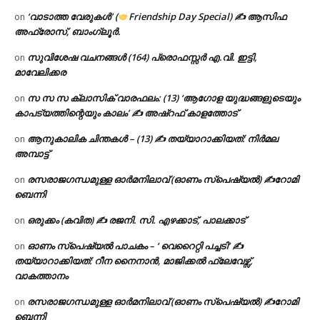
‘വാടാത്ത വേരുകൾ’ (
Friendship Day Special) ✍ ആസിഫ
on
അഫ്രോസ്, ബാംഗ്ലൂർ.
സുവിശേഷ വചനങ്ങൾ (164) പ്രൊഫസ്സർ എ.വി. ഇട്ടി,
on
മാവേലിക്കര
സ സ സ ക്ലാസിക് വാരഫലം: (13) ‘ആഗോള യുദ്ധങ്ങളുടെയും
on
കാപട്യത്തിന്റെയും കാലം’ ✍ അഷ്റഫ് കാളത്തോട്
ആനുകാലിക ചിന്തകൾ – (13) ✍ തയ്യാറാക്കിയത്: നിർമല
on
അമ്പാട്ട്
രസരാജഗന്ധമുള്ള ഓർമനിലാവ് (ഓണം സ്‌പെഷ്യൽ) ✍റോമി
on
ബെന്നി
ഒരുക്കം (കവിത) ✍ രജനി. സി. എഴക്കാട്, പാലക്കാട്
on
ഓണം സ്പെഷ്യൽ പാചകം – ‘ വെറൈറ്റി പച്ചടി’ ✍
on
തയ്യാറാക്കിയത്: റീന നൈനാൻ, മാജിക്കൽ ഫ്ലേവേഴ്സ്,
വാകത്താനം
രസരാജഗന്ധമുള്ള ഓർമനിലാവ് (ഓണം സ്‌പെഷ്യൽ) ✍റോമി
on
ബെന്നി