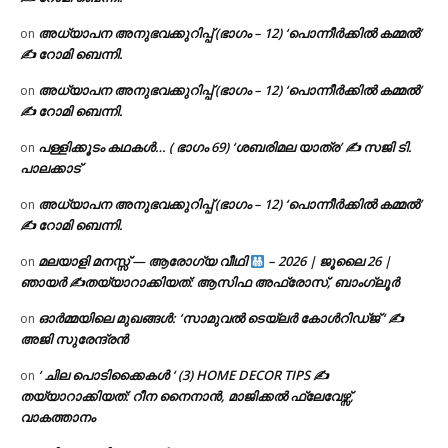
അധ്യാപന അനുഭവക്കുറിപ്പ് (ഭാഗം – 12) ‘പൊന്നീർക്കിൽ കമ്മൽ’
on
✍ റോമി ബെന്നി.
അധ്യാപന അനുഭവക്കുറിപ്പ് (ഭാഗം – 12) ‘പൊന്നീർക്കിൽ കമ്മൽ’
on
✍ റോമി ബെന്നി.
പള്ളിക്കൂടം കഥകൾ… ( ഭാഗം 69) ‘ശബരിമല യാത്ര’ ✍ സജി ടി.
on
പാലക്കാട്
അധ്യാപന അനുഭവക്കുറിപ്പ് (ഭാഗം – 12) ‘പൊന്നീർക്കിൽ കമ്മൽ’
on
✍ റോമി ബെന്നി.
മലയാളി മനസ്സ് — ആരോഗ്യ വീഥി
– 2026 | ജൂലൈ 26 |
on
ഞായർ ✍
തയ്യാറാക്കിയത്: ആസിഫ അഫ്രോസ്, ബാംഗ്ലൂർ
ഓർമ്മയിലെ മുഖങ്ങൾ: ‘സാമുവൽ ടെയ്ലർ കോൾറിഡ്ജ് ‘ ✍
on
അജി സുരേന്ദ്രൻ
‘ ചില പൊടിക്കൈകൾ ‘ (3) HOME DECOR TIPS ✍
on
തയ്യാറാക്കിയത്: റീന നൈനാൻ, മാജിക്കൽ ഫ്ലേവേഴ്സ്,
വാകത്താനം