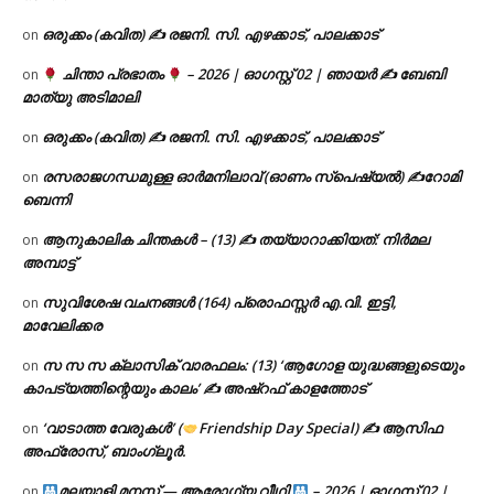
ഒരുക്കം (കവിത) ✍ രജനി. സി. എഴക്കാട്, പാലക്കാട്
on
ചിന്താ പ്രഭാതം
– 2026 | ഓഗസ്റ്റ് 02 | ഞായർ ✍
ബേബി
on
മാത്യു അടിമാലി
ഒരുക്കം (കവിത) ✍ രജനി. സി. എഴക്കാട്, പാലക്കാട്
on
രസരാജഗന്ധമുള്ള ഓർമനിലാവ് (ഓണം സ്‌പെഷ്യൽ) ✍റോമി
on
ബെന്നി
ആനുകാലിക ചിന്തകൾ – (13) ✍ തയ്യാറാക്കിയത്: നിർമല
on
അമ്പാട്ട്
സുവിശേഷ വചനങ്ങൾ (164) പ്രൊഫസ്സർ എ.വി. ഇട്ടി,
on
മാവേലിക്കര
സ സ സ ക്ലാസിക് വാരഫലം: (13) ‘ആഗോള യുദ്ധങ്ങളുടെയും
on
കാപട്യത്തിന്റെയും കാലം’ ✍ അഷ്റഫ് കാളത്തോട്
‘വാടാത്ത വേരുകൾ’ (
Friendship Day Special) ✍ ആസിഫ
on
അഫ്രോസ്, ബാംഗ്ലൂർ.
മലയാളി മനസ്സ് — ആരോഗ്യ വീഥി
– 2026 | ഓഗസ്റ്റ് 02 |
on