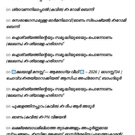
ശ്രാവണനിലാപ്പാൽ (കവിത) ✍ റോമി ബെന്നി
on
രസരാജഗന്ധമുള്ള ഓർമനിലാവ് (ഓണം സ്‌പെഷ്യൽ) ✍റോമി
on
ബെന്നി
ഐശ്വര്യത്തിന്റെയും സമൃദ്ധിയുടെയും പൊന്നോണം
on
(ലേഖനം) ✍ ശ്യാമള ഹരിദാസ്
ഐശ്വര്യത്തിന്റെയും സമൃദ്ധിയുടെയും പൊന്നോണം
on
(ലേഖനം) ✍ ശ്യാമള ഹരിദാസ്
മലയാളി മനസ്സ് — ആരോഗ്യ വീഥി
– 2026 | ഓഗസ്റ്റ് 04 |
on
ചൊവ്വ ✍
തയ്യാറാക്കിയത്: ആസിഫ അഫ്രോസ്, ബാംഗ്ലൂർ
ഐശ്വര്യത്തിന്റെയും സമൃദ്ധിയുടെയും പൊന്നോണം
on
(ലേഖനം) ✍ ശ്യാമള ഹരിദാസ്
പൂക്കളത്തിനപ്പുറം (കവിത) ✍ ദീപ ആർ അടൂർ
on
ഓണം (കവിത) ✍ PN വിജയൻ
on
ലക്ഷ്യബോധമില്ലാത്ത തുടക്കങ്ങളും അപൂർണ്ണമായ
on
സ്വപ്നങ്ങളും. ✍️സിജു ജേക്കബ്, ഓസ്‌ട്രേലിയ (എഴുത്തുകാരൻ/