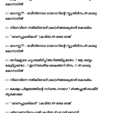
കോനാടിൽ
ഓഗസ്റ്റ് 𝟕 – രവീന്ദ്രനാഥ ടാഗോറിന്റെ സ്മൃതിദിനം ✍ ലാലു
on
കോനാടിൽ
നിലാവിനെ നൽകിയവൾ (കഥ)✍ജയകുമാരി കൊല്ലം
on
” ഓണപ്പുലരികൾ ” (കവിത) ✍ രേഖ രാജ്
on
ഓഗസ്റ്റ് 𝟕 – രവീന്ദ്രനാഥ ടാഗോറിന്റെ സ്മൃതിദിനം ✍ ലാലു
on
കോനാടിൽ
തറികളുടെ ഹൃദയമിടിപ്പ് അറിഞ്ഞിട്ടുണ്ടോ..? ആ ശബ്ദം
on
കേട്ടിട്ടുണ്ടോ…? ഇന്ന് ദേശീയ കൈത്തറി ദിനം..!! ✍ ലാലു
കോനാടിൽ
നിലാവിനെ നൽകിയവൾ (കഥ)✍ജയകുമാരി കൊല്ലം
on
കേരളം പ്രളയത്തിന്റെ സ്വന്തം നാടോ ? ✍️അഫ്സൽ ബഷീർ
on
തൃക്കോമല
” ഓണപ്പുലരികൾ ” (കവിത) ✍ രേഖ രാജ്
on
ശ്രാവണനിലാപ്പാൽ (കവിത) ✍ റോമി ബെന്നി
on