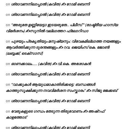
ശ്രാവണനിലാപ്പാൽ (കവിത) ✍ റോമി ബെന്നി
on
ശ്രാവണനിലാപ്പാൽ (കവിത) ✍ റോമി ബെന്നി
on
“അരുതേ ഉണ്ണിയേട്ടാ ഇടയരുതേ.. പ്ലീസ് ” (രാഷ്ട്രീയ ഹാസ്യ
on
വിമർശനം) ✍സുനിൽ വല്ലാത്തറ ഫ്ലോറിഡാ
പുഴയും പ്രകൃതിയും മനുഷ്യനും: വിവേകമില്ലാത്ത നയങ്ങളും
on
ആവർത്തിക്കുന്ന ദുരന്തങ്ങളും ✍ റവ. ജെയിംസ് കെ. ജോൺ
(ലബ്ബക്ക്, ടെക്സാസ്)
ഓണക്കാലം….. (കവിത) ✍ വി.കെ. അശോകൻ
on
ശ്രാവണനിലാപ്പാൽ (കവിത) ✍ റോമി ബെന്നി
on
“വാക്കുകൾ ആയുധമാകാതിരിക്കട്ടെ: ബന്ധങ്ങൾ
on
കാത്തുസൂക്ഷിക്കുന്ന നവവിമർശന സംസ്കാരം” ✍️ സിജു ജേക്കബ്
ശ്രാവണനിലാപ്പാൽ (കവിത) ✍ റോമി ബെന്നി
on
വേരുകളുടെ ഗന്ധം തേടുന്ന തിരുവോണം ✍ അഷ്റഫ്
on
കാളത്തോട്
ശ്രാവണനിലാപ്പാൽ (കവിത) ✍ റോമി ബെന്നി
on