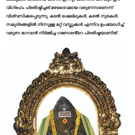
വിഗ്രഹം പ്രതിഷ്ഠിച്ചത് മഴദൈവമായ വരുണനാണെന്ന്
വിശ്വസിക്കപ്പെടുന്നു. കടൽ ഷെല്ലുകൾ, കടൽ നുരകൾ,
സമുദ്രങ്ങളിൽ നിന്നുള്ള മറ്റ് വസ്തുക്കൾ എന്നിവ ഉപയോഗിച്ച്
വരുണ ഭഗവാൻ നിർമ്മിച്ച ഗണേശൻ്റെ പ്രതിഷ്ഠയാണിത്.