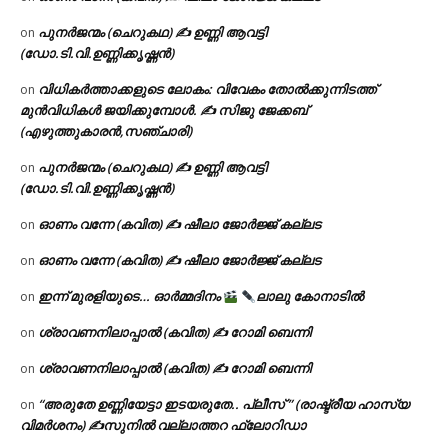
പുനർജന്മം (ചെറുകഥ) ✍ ഉണ്ണി ആവട്ടി
on
(ഡോ.ടി.വി.ഉണ്ണിക്കൃഷ്ണൻ)
വിധികർത്താക്കളുടെ ലോകം: വിവേകം തോൽക്കുന്നിടത്ത്
on
മുൻവിധികൾ ജയിക്കുമ്പോൾ. ✍️ സിജു ജേക്കബ്
(എഴുത്തുകാരൻ,സഞ്ചാരി)
പുനർജന്മം (ചെറുകഥ) ✍ ഉണ്ണി ആവട്ടി
on
(ഡോ.ടി.വി.ഉണ്ണിക്കൃഷ്ണൻ)
ഓണം വന്നേ (കവിത) ✍ ഷീലാ ജോർജ്ജ് കല്ലട
on
ഓണം വന്നേ (കവിത) ✍ ഷീലാ ജോർജ്ജ് കല്ലട
on
ഇന്ന് മുരളിയുടെ… ഓർമ്മദിനം
ലാലു കോനാടിൽ
on
ശ്രാവണനിലാപ്പാൽ (കവിത) ✍ റോമി ബെന്നി
on
ശ്രാവണനിലാപ്പാൽ (കവിത) ✍ റോമി ബെന്നി
on
“അരുതേ ഉണ്ണിയേട്ടാ ഇടയരുതേ.. പ്ലീസ് ” (രാഷ്ട്രീയ ഹാസ്യ
on
വിമർശനം) ✍സുനിൽ വല്ലാത്തറ ഫ്ലോറിഡാ