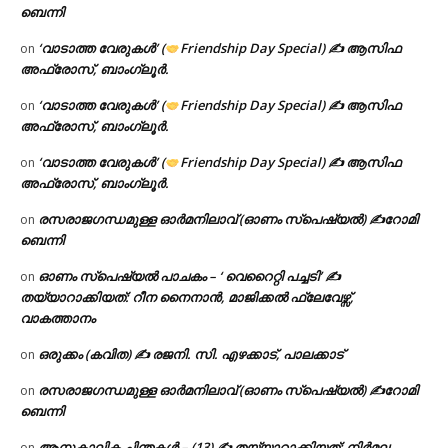
ബെന്നി
‘വാടാത്ത വേരുകൾ’ (
Friendship Day Special) ✍ ആസിഫ
on
അഫ്രോസ്, ബാംഗ്ലൂർ.
‘വാടാത്ത വേരുകൾ’ (
Friendship Day Special) ✍ ആസിഫ
on
അഫ്രോസ്, ബാംഗ്ലൂർ.
‘വാടാത്ത വേരുകൾ’ (
Friendship Day Special) ✍ ആസിഫ
on
അഫ്രോസ്, ബാംഗ്ലൂർ.
രസരാജഗന്ധമുള്ള ഓർമനിലാവ് (ഓണം സ്‌പെഷ്യൽ) ✍റോമി
on
ബെന്നി
ഓണം സ്പെഷ്യൽ പാചകം – ‘ വെറൈറ്റി പച്ചടി’ ✍
on
തയ്യാറാക്കിയത്: റീന നൈനാൻ, മാജിക്കൽ ഫ്ലേവേഴ്സ്,
വാകത്താനം
ഒരുക്കം (കവിത) ✍ രജനി. സി. എഴക്കാട്, പാലക്കാട്
on
രസരാജഗന്ധമുള്ള ഓർമനിലാവ് (ഓണം സ്‌പെഷ്യൽ) ✍റോമി
on
ബെന്നി
ആനുകാലിക ചിന്തകൾ – (13) ✍ തയ്യാറാക്കിയത്: നിർമല
on