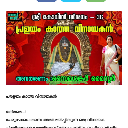
പ്രളയം കാത്ത വിനായകൻ
ഭക്തരെ….!
പേരുപോലെ തന്നെ അതിശയിപ്പിക്കുന്ന ഒരു വിനായക
പ്രതിഷ്ഠയുള്ള ക്ഷേത്രമാണ് തിരുപുറമ്പിയം സച്ചിനാഥർ ശിവ