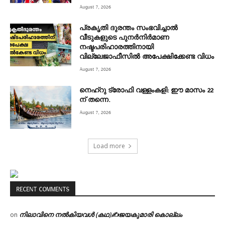
August 7, 2026
പ്രകൃതി ദുരന്തം സംഭവിച്ചാൽ
വീടുകളുടെ പുനർനിർമാണ
നഷ്ടപരിഹാരത്തിനായി
വില്ലേജാഫീസിൽ അപേക്ഷിക്കേണ്ട വിധം
August 7, 2026
നെഹ്‌റു ട്രോഫി വള്ളംകളി: ഈ മാസം 22
ന് തന്നെ.
August 7, 2026
Load more
RECENT COMMENTS
നിലാവിനെ നൽകിയവൾ (കഥ)✍ജയകുമാരി കൊല്ലം
on