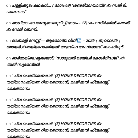
പള്ളിക്കൂടം കഥകൾ… ( ഭാഗം 69) ‘ശബരിമല യാത്ര’ ✍ സജി ടി.
on
പാലക്കാട്
അധ്യാപന അനുഭവക്കുറിപ്പ് (ഭാഗം – 12) ‘പൊന്നീർക്കിൽ കമ്മൽ’
on
✍ റോമി ബെന്നി.
മലയാളി മനസ്സ് — ആരോഗ്യ വീഥി
– 2026 | ജൂലൈ 26 |
on
ഞായർ ✍
തയ്യാറാക്കിയത്: ആസിഫ അഫ്രോസ്, ബാംഗ്ലൂർ
ഓർമ്മയിലെ മുഖങ്ങൾ: ‘സാമുവൽ ടെയ്ലർ കോൾറിഡ്ജ് ‘ ✍
on
അജി സുരേന്ദ്രൻ
‘ ചില പൊടിക്കൈകൾ ‘ (3) HOME DECOR TIPS ✍
on
തയ്യാറാക്കിയത്: റീന നൈനാൻ, മാജിക്കൽ ഫ്ലേവേഴ്സ്,
വാകത്താനം
‘ ചില പൊടിക്കൈകൾ ‘ (3) HOME DECOR TIPS ✍
on
തയ്യാറാക്കിയത്: റീന നൈനാൻ, മാജിക്കൽ ഫ്ലേവേഴ്സ്,
വാകത്താനം
‘ ചില പൊടിക്കൈകൾ ‘ (3) HOME DECOR TIPS ✍
on
തയ്യാറാക്കിയത്: റീന നൈനാൻ, മാജിക്കൽ ഫ്ലേവേഴ്സ്,
വാകത്താനം