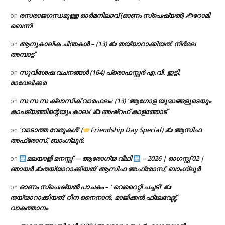
രസരാജഗന്ധമുള്ള ഓർമനിലാവ് (ഓണം സ്‌പെഷ്യൽ) ✍റോമി
on
ബെന്നി
ആനുകാലിക ചിന്തകൾ – (13) ✍ തയ്യാറാക്കിയത്: നിർമല
on
അമ്പാട്ട്
സുവിശേഷ വചനങ്ങൾ (164) പ്രൊഫസ്സർ എ.വി. ഇട്ടി,
on
മാവേലിക്കര
സ സ സ ക്ലാസിക് വാരഫലം: (13) ‘ആഗോള യുദ്ധങ്ങളുടെയും
on
കാപട്യത്തിന്റെയും കാലം’ ✍ അഷ്റഫ് കാളത്തോട്
‘വാടാത്ത വേരുകൾ’ (
Friendship Day Special) ✍ ആസിഫ
on
അഫ്രോസ്, ബാംഗ്ലൂർ.
മലയാളി മനസ്സ് — ആരോഗ്യ വീഥി
– 2026 | ഓഗസ്റ്റ് 02 |
on
ഞായർ ✍
തയ്യാറാക്കിയത്: ആസിഫ അഫ്രോസ്, ബാംഗ്ലൂർ
ഓണം സ്പെഷ്യൽ പാചകം – ‘ വെറൈറ്റി പച്ചടി’ ✍
on
തയ്യാറാക്കിയത്: റീന നൈനാൻ, മാജിക്കൽ ഫ്ലേവേഴ്സ്,
വാകത്താനം