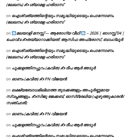
(ലേഖനം) ✍ ശ്യാമള ഹരിദാസ്
ഐശ്വര്യത്തിന്റെയും സമൃദ്ധിയുടെയും പൊന്നോണം
on
(ലേഖനം) ✍ ശ്യാമള ഹരിദാസ്
മലയാളി മനസ്സ് — ആരോഗ്യ വീഥി
– 2026 | ഓഗസ്റ്റ് 04 |
on
ചൊവ്വ ✍
തയ്യാറാക്കിയത്: ആസിഫ അഫ്രോസ്, ബാംഗ്ലൂർ
ഐശ്വര്യത്തിന്റെയും സമൃദ്ധിയുടെയും പൊന്നോണം
on
(ലേഖനം) ✍ ശ്യാമള ഹരിദാസ്
പൂക്കളത്തിനപ്പുറം (കവിത) ✍ ദീപ ആർ അടൂർ
on
ഓണം (കവിത) ✍ PN വിജയൻ
on
ലക്ഷ്യബോധമില്ലാത്ത തുടക്കങ്ങളും അപൂർണ്ണമായ
on
സ്വപ്നങ്ങളും. ✍️സിജു ജേക്കബ്, ഓസ്‌ട്രേലിയ (എഴുത്തുകാരൻ/
സഞ്ചാരി)
ഓണം (കവിത) ✍ PN വിജയൻ
on
പൂക്കളത്തിനപ്പുറം (കവിത) ✍ ദീപ ആർ അടൂർ
on
ഐശ്വര്യത്തിന്റെയും സമൃദ്ധിയുടെയും പൊന്നോണം
on