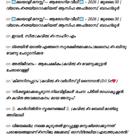
മലയാളി മനസ്സ് — ആരോഗ്യ വീഥി
– 2026 | ജൂലൈ 30 |
on
വ്യാഴം ✍
തയ്യാറാക്കിയത്: ആസിഫ അഫ്രോസ്, ബാംഗ്ലൂർ
മലയാളി മനസ്സ് — ആരോഗ്യ വീഥി
– 2026 | ജൂലൈ 30 |
on
വ്യാഴം ✍
തയ്യാറാക്കിയത്: ആസിഫ അഫ്രോസ്, ബാംഗ്ലൂർ
ഇവൾ, സീത (കവിത) ✍ സഹീറ എം
on
ട്രെയിൻ യാത്ര എങ്ങനെ സുരക്ഷിതമാക്കാം (ലേഖനം) ✍ ബിന്ദു
on
വേണു ചോറ്റാനിക്കര
അതിജീവനം – ആപേക്ഷികം (കവിത) ✍ വേണുക്കുട്ടൻ
on
ചേരാവെള്ളി
‘കിണറിനപ്പുറം’ (കവിത) ✍ വർഗീസ് റ്റി നൈനാൻ (Dil Se
)
on
‘നിശബ്ദമാക്കപ്പെടുന്ന നിലവിളികൾ’ രചന: പ്രീതി രാധാകൃഷ്ണൻ.
on
✍ കവിത അവലോകനം: മായ അനൂപ്
കാർഗിൽദിന സ്മരണഞ്ജലി
(കവിത) ✍ ബേബി മാത്യു
on
അടിമാലി
വിജയമല്ല; നമ്മെ കൂടുതൽ ഉറപ്പുള്ള മനുഷ്യരാക്കുന്നത്
on
പരാജയങ്ങളാണ് ✍️സിജു ജേക്കബ്, ഓസ്‌ട്രേലിയ (എഴുത്തുകാരൻ/