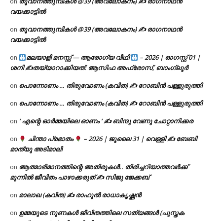
തൂവാനത്തുമ്പികൾ @39 (അവലോകനം) ✍ രാഗനാഥൻ
on
വയക്കാട്ടിൽ
തൂവാനത്തുമ്പികൾ @39 (അവലോകനം) ✍ രാഗനാഥൻ
on
വയക്കാട്ടിൽ
മലയാളി മനസ്സ് — ആരോഗ്യ വീഥി
– 2026 | ഓഗസ്റ്റ് 01 |
on
ശനി ✍
തയ്യാറാക്കിയത്: ആസിഫ അഫ്രോസ്, ബാംഗ്ലൂർ
പൊന്നോണം … തിരുവോണം (കവിത) ✍ റോബിൻ പള്ളുരുത്തി
on
പൊന്നോണം … തിരുവോണം (കവിത) ✍ റോബിൻ പള്ളുരുത്തി
on
‘ എന്റെ ഓർമ്മയിലെ ഓണം ‘ ✍ ബിന്ദു വേണു ചോറ്റാനിക്കര
on
ചിന്താ പ്രഭാതം
– 2026 | ജൂലൈ 31 | വെള്ളി ✍
ബേബി
on
മാത്യു അടിമാലി
ആത്മാഭിമാനത്തിന്റെ അതിരുകൾ.. തിരിച്ചറിയാത്തവർക്ക്
on
മുന്നിൽ ജീവിതം പാഴാക്കരുത് ✍️ സിജു ജേക്കബ്
മാലാഖ (കവിത) ✍ രാഹുൽ രാധാകൃഷ്ണൻ
on
ഉമ്മയുടെ നുണകൾ ജീവിതത്തിലെ സത്യങ്ങൾ (പുസ്തക
on