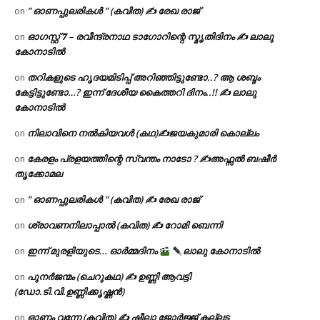
” ഓണപ്പുലരികൾ ” (കവിത) ✍ രേഖ രാജ്
on
ഓഗസ്റ്റ് 𝟕 – രവീന്ദ്രനാഥ ടാഗോറിന്റെ സ്മൃതിദിനം ✍ ലാലു
on
കോനാടിൽ
തറികളുടെ ഹൃദയമിടിപ്പ് അറിഞ്ഞിട്ടുണ്ടോ..? ആ ശബ്ദം
on
കേട്ടിട്ടുണ്ടോ…? ഇന്ന് ദേശീയ കൈത്തറി ദിനം..!! ✍ ലാലു
കോനാടിൽ
നിലാവിനെ നൽകിയവൾ (കഥ)✍ജയകുമാരി കൊല്ലം
on
കേരളം പ്രളയത്തിന്റെ സ്വന്തം നാടോ ? ✍️അഫ്സൽ ബഷീർ
on
തൃക്കോമല
” ഓണപ്പുലരികൾ ” (കവിത) ✍ രേഖ രാജ്
on
ശ്രാവണനിലാപ്പാൽ (കവിത) ✍ റോമി ബെന്നി
on
ഇന്ന് മുരളിയുടെ… ഓർമ്മദിനം
ലാലു കോനാടിൽ
on
പുനർജന്മം (ചെറുകഥ) ✍ ഉണ്ണി ആവട്ടി
on
(ഡോ.ടി.വി.ഉണ്ണിക്കൃഷ്ണൻ)
ഓണം വന്നേ (കവിത) ✍ ഷീലാ ജോർജ്ജ് കല്ലട
on