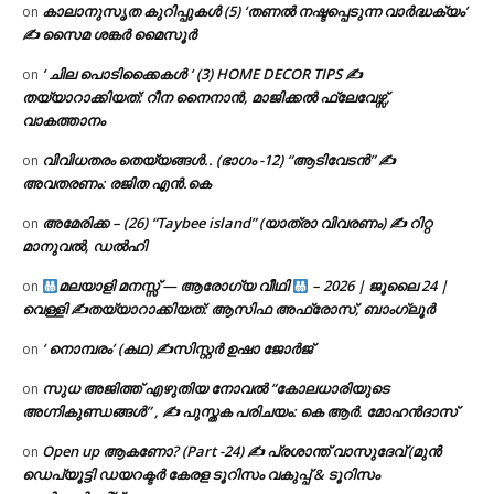
കാലാനുസൃത കുറിപ്പുകൾ (5) ‘തണൽ നഷ്ടപ്പെടുന്ന വാർദ്ധക്യം’
on
✍ സൈമ ശങ്കർ മൈസൂർ
‘ ചില പൊടിക്കൈകൾ ‘ (3) HOME DECOR TIPS ✍
on
തയ്യാറാക്കിയത്: റീന നൈനാൻ, മാജിക്കൽ ഫ്ലേവേഴ്സ്,
വാകത്താനം
വിവിധതരം തെയ്യങ്ങൾ.. (ഭാഗം -12) “ആടിവേടൻ” ✍
on
അവതരണം: രജിത എൻ.കെ
അമേരിക്ക – (26) “Taybee island” (യാത്രാ വിവരണം) ✍ റിറ്റ
on
മാനുവൽ, ഡൽഹി
മലയാളി മനസ്സ് — ആരോഗ്യ വീഥി
– 2026 | ജൂലൈ 24 |
on
വെള്ളി ✍
തയ്യാറാക്കിയത്: ആസിഫ അഫ്രോസ്, ബാംഗ്ലൂർ
‘ നൊമ്പരം’ (കഥ) ✍സിസ്റ്റർ ഉഷാ ജോർജ്
on
സുധ അജിത്ത് എഴുതിയ നോവൽ “കോലധാരിയുടെ
on
അഗ്നികുണ്ഡങ്ങള്‍” , ✍ പുസ്തക പരിചയം: കെ ആർ. മോഹൻദാസ്
Open up ആകണോ? (Part -24) ✍ പ്രശാന്ത് വാസുദേവ് (മുൻ
on
ഡെപ്യൂട്ടി ഡയറക്ടർ കേരള ടൂറിസം വകുപ്പ് & ടൂറിസം