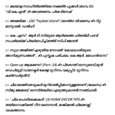
മലയാള സാഹിത്യത്തിലെ നക്ഷത്ര പൂക്കൾ (ഭാഗം 56)
on
“വി.കെ.എൻ” ✍ അവതരണം: പ്രഭ ദിനേഷ്
അമേരിക്ക – (26) “Taybee island” (യാത്രാ വിവരണം) ✍ റിറ്റ
on
മാനുവൽ, ഡൽഹി
കെ .എസ് . ആർ.ടി.സിയുടെ ആദ്യത്തെ ഫ്രണ്ട്ലി പദവി
on
സപര്യയ്ക്ക് പ്രഖ്യാപിച്ച് മന്ത്രി സിപി ജോൺ
സുധ അജിത്ത് എഴുതിയ നോവൽ “കോലധാരിയുടെ
on
അഗ്നികുണ്ഡങ്ങള്‍” , ✍ പുസ്തക പരിചയം: കെ ആർ. മോഹൻദാസ്
Open up ആകണോ? (Part -24) ✍ പ്രശാന്ത് വാസുദേവ് (മുൻ
on
ഡെപ്യൂട്ടി ഡയറക്ടർ കേരള ടൂറിസം വകുപ്പ് & ടൂറിസം
കൺസൾട്ടൻ്റ്).
ചില മടങ്ങിവരവുകൾ മുറിവേൽപ്പിക്കാനുള്ളതാണ്! (ലേഖനം) ✍️
on
സിജു ജേക്കബ്, ഓസ്‌ട്രേലിയ (എഴുത്തുകാരൻ/സഞ്ചാരി)
‘ ചില പൊടിക്കൈകൾ ‘ (3) HOME DECOR TIPS ✍
on
തയ്യാറാക്കിയത്: റീന നൈനാൻ, മാജിക്കൽ ഫ്ലേവേഴ്സ്,
വാകത്താനം