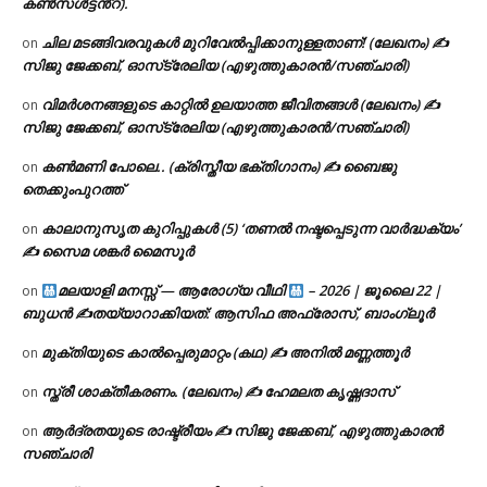
കൺസൾട്ടൻ്റ്).
ചില മടങ്ങിവരവുകൾ മുറിവേൽപ്പിക്കാനുള്ളതാണ്! (ലേഖനം) ✍️
on
സിജു ജേക്കബ്, ഓസ്‌ട്രേലിയ (എഴുത്തുകാരൻ/സഞ്ചാരി)
വിമർശനങ്ങളുടെ കാറ്റിൽ ഉലയാത്ത ജീവിതങ്ങൾ (ലേഖനം) ✍️
on
സിജു ജേക്കബ്, ഓസ്‌ട്രേലിയ (എഴുത്തുകാരൻ/സഞ്ചാരി)
കൺമണി പോലെ.. (ക്രിസ്തീയ ഭക്തിഗാനം) ✍ ബൈജു
on
തെക്കുംപുറത്ത്
കാലാനുസൃത കുറിപ്പുകൾ (5) ‘തണൽ നഷ്ടപ്പെടുന്ന വാർദ്ധക്യം’
on
✍ സൈമ ശങ്കർ മൈസൂർ
മലയാളി മനസ്സ് — ആരോഗ്യ വീഥി
– 2026 | ജൂലൈ 22 |
on
ബുധൻ ✍
തയ്യാറാക്കിയത്: ആസിഫ അഫ്രോസ്, ബാംഗ്ലൂർ
മുക്തിയുടെ കാൽപ്പെരുമാറ്റം (കഥ) ✍ അനിൽ മണ്ണത്തൂർ
on
സ്ത്രീ ശാക്തീകരണം. (ലേഖനം) ✍ ഹേമലത കൃഷ്ണദാസ്
on
ആർദ്രതയുടെ രാഷ്ട്രീയം ✍️ സിജു ജേക്കബ്, എഴുത്തുകാരൻ
on
സഞ്ചാരി