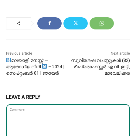
Previous article
Next article
മലയാളി മനസ്സ് —
സുവിശേഷ വചസ്സുകൾ (82)
ആരോഗ്യ വീഥി
– 2024 |
✍പ്രൊഫസ്സർ എ.വി. ഇട്ടി,
സെപ്റ്റംബർ 01 | ഞായർ
മാവേലിക്കര
LEAVE A REPLY