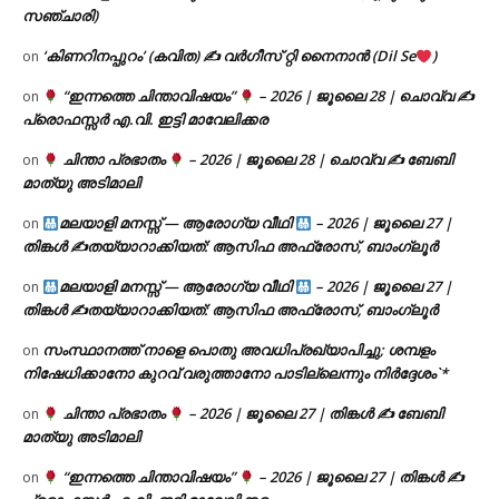
സഞ്ചാരി)
‘കിണറിനപ്പുറം’ (കവിത) ✍ വർഗീസ് റ്റി നൈനാൻ (Dil Se
)
on
“ഇന്നത്തെ ചിന്താവിഷയം”
– 2026 | ജൂലൈ 28 | ചൊവ്വ ✍
on
പ്രൊഫസ്സർ എ.വി. ഇട്ടി മാവേലിക്കര
ചിന്താ പ്രഭാതം
– 2026 | ജൂലൈ 28 | ചൊവ്വ ✍
ബേബി
on
മാത്യു അടിമാലി
മലയാളി മനസ്സ് — ആരോഗ്യ വീഥി
– 2026 | ജൂലൈ 27 |
on
തിങ്കൾ ✍
തയ്യാറാക്കിയത്: ആസിഫ അഫ്രോസ്, ബാംഗ്ലൂർ
മലയാളി മനസ്സ് — ആരോഗ്യ വീഥി
– 2026 | ജൂലൈ 27 |
on
തിങ്കൾ ✍
തയ്യാറാക്കിയത്: ആസിഫ അഫ്രോസ്, ബാംഗ്ലൂർ
സംസ്ഥാനത്ത് നാളെ പൊതു അവധിപ്രഖ്യാപിച്ചു; ശമ്പളം
on
നിഷേധിക്കാനോ കുറവ് വരുത്താനോ പാടില്ലെന്നും നിർദ്ദേശം`*
ചിന്താ പ്രഭാതം
– 2026 | ജൂലൈ 27 | തിങ്കൾ ✍
ബേബി
on
മാത്യു അടിമാലി
“ഇന്നത്തെ ചിന്താവിഷയം”
– 2026 | ജൂലൈ 27 | തിങ്കൾ ✍
on