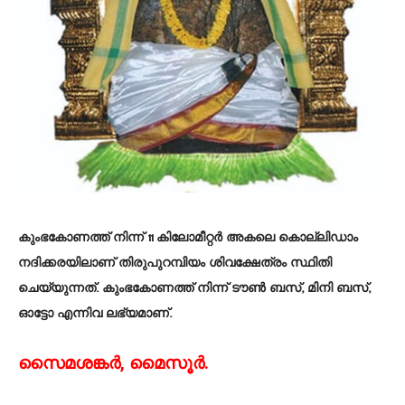
കുംഭകോണത്ത് നിന്ന് 11 കിലോമീറ്റർ അകലെ കൊല്ലിഡാം
നദിക്കരയിലാണ് തിരുപുറമ്പിയം ശിവക്ഷേത്രം സ്ഥിതി
ചെയ്യുന്നത്. കുംഭകോണത്ത് നിന്ന് ടൗൺ ബസ്, മിനി ബസ്,
ഓട്ടോ എന്നിവ ലഭ്യമാണ്.
സൈമശങ്കർ, മൈസൂർ.