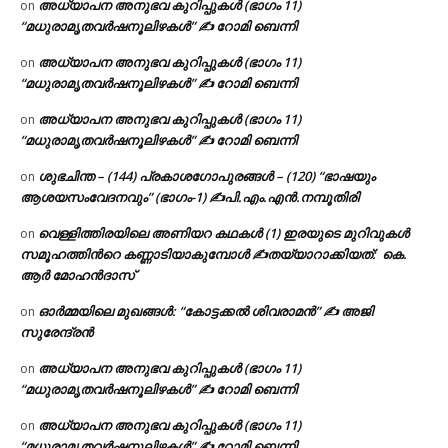
അധ്യാപന അനുഭവ കുറിപ്പുകൾ (ഭാഗം 11)
on
“മധുരാമൃതവർഷനൂലിഴകൾ” ✍ റോമി ബെന്നി
അധ്യാപന അനുഭവ കുറിപ്പുകൾ (ഭാഗം 11)
on
“മധുരാമൃതവർഷനൂലിഴകൾ” ✍ റോമി ബെന്നി
അധ്യാപന അനുഭവ കുറിപ്പുകൾ (ഭാഗം 11)
on
“മധുരാമൃതവർഷനൂലിഴകൾ” ✍ റോമി ബെന്നി
ശുഭചിന്ത – (144) പ്രകാശഗോപുരങ്ങൾ – (120) “ഭാഷയും
on
ആശയസംവേദനവും” (ഭാഗം-1) ✍പി.എം.എൻ.നമ്പൂതിരി
വെള്ളിത്തിരയിലെ അണിയറ കഥകൾ (1) ഇരയുടെ മുറിവുകൾ
on
സമൂഹത്തിന്‍റെ കണ്ണാടിയാകുമ്പോൾ ✍തയ്യാറാക്കിയത്: കെ.
ആര്‍ മോഹന്‍ദാസ്
ഓർമ്മയിലെ മുഖങ്ങൾ: “കോട്ടക്കൽ ശിവരാമൻ” ✍ അജി
on
സുരേന്ദ്രൻ
അധ്യാപന അനുഭവ കുറിപ്പുകൾ (ഭാഗം 11)
on
“മധുരാമൃതവർഷനൂലിഴകൾ” ✍ റോമി ബെന്നി
അധ്യാപന അനുഭവ കുറിപ്പുകൾ (ഭാഗം 11)
on
“മധുരാമൃതവർഷനൂലിഴകൾ” ✍ റോമി ബെന്നി