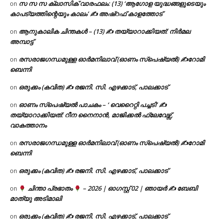
സ സ സ ക്ലാസിക് വാരഫലം: (13) ‘ആഗോള യുദ്ധങ്ങളുടെയും
on
കാപട്യത്തിന്റെയും കാലം’ ✍ അഷ്റഫ് കാളത്തോട്
ആനുകാലിക ചിന്തകൾ – (13) ✍ തയ്യാറാക്കിയത്: നിർമല
on
അമ്പാട്ട്
രസരാജഗന്ധമുള്ള ഓർമനിലാവ് (ഓണം സ്‌പെഷ്യൽ) ✍റോമി
on
ബെന്നി
ഒരുക്കം (കവിത) ✍ രജനി. സി. എഴക്കാട്, പാലക്കാട്
on
ഓണം സ്പെഷ്യൽ പാചകം – ‘ വെറൈറ്റി പച്ചടി’ ✍
on
തയ്യാറാക്കിയത്: റീന നൈനാൻ, മാജിക്കൽ ഫ്ലേവേഴ്സ്,
വാകത്താനം
രസരാജഗന്ധമുള്ള ഓർമനിലാവ് (ഓണം സ്‌പെഷ്യൽ) ✍റോമി
on
ബെന്നി
ഒരുക്കം (കവിത) ✍ രജനി. സി. എഴക്കാട്, പാലക്കാട്
on
ചിന്താ പ്രഭാതം
– 2026 | ഓഗസ്റ്റ് 02 | ഞായർ ✍
ബേബി
on
മാത്യു അടിമാലി
ഒരുക്കം (കവിത) ✍ രജനി. സി. എഴക്കാട്, പാലക്കാട്
on