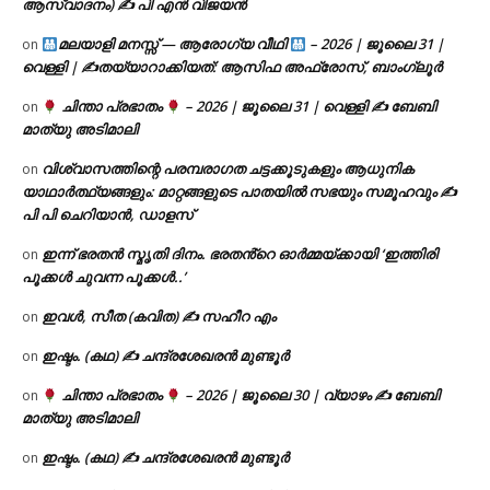
ആസ്വാദനം) ✍ പി എൻ വിജയൻ
മലയാളി മനസ്സ് — ആരോഗ്യ വീഥി
– 2026 | ജൂലൈ 31 |
on
വെള്ളി | ✍
തയ്യാറാക്കിയത്: ആസിഫ അഫ്രോസ്, ബാംഗ്ലൂർ
ചിന്താ പ്രഭാതം
– 2026 | ജൂലൈ 31 | വെള്ളി ✍
ബേബി
on
മാത്യു അടിമാലി
വിശ്വാസത്തിന്റെ പരമ്പരാഗത ചട്ടക്കൂടുകളും ആധുനിക
on
യാഥാർത്ഥ്യങ്ങളും: മാറ്റങ്ങളുടെ പാതയിൽ സഭയും സമൂഹവും ✍
പി പി ചെറിയാൻ, ഡാളസ്
ഇന്ന് ഭരതൻ സ്മൃതി ദിനം. ഭരതൻ്റെ ഓർമ്മയ്ക്കായി ‘ഇത്തിരി
on
പൂക്കൾ ചുവന്ന പൂക്കൾ..’
ഇവൾ, സീത (കവിത) ✍ സഹീറ എം
on
ഇഷ്ടം. (കഥ) ✍ ചന്ദ്രശേഖരൻ മുണ്ടൂർ
on
ചിന്താ പ്രഭാതം
– 2026 | ജൂലൈ 30 | വ്യാഴം ✍
ബേബി
on
മാത്യു അടിമാലി
ഇഷ്ടം. (കഥ) ✍ ചന്ദ്രശേഖരൻ മുണ്ടൂർ
on