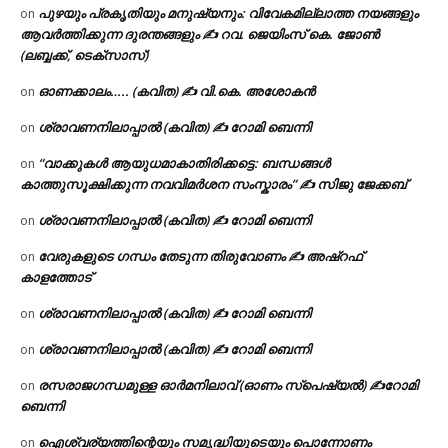
പുഴയും പ്രകൃതിയും മനുഷ്യനും: വിവേകമില്ലാത്ത നയങ്ങളും
on
ആവർത്തിക്കുന്ന ദുരന്തങ്ങളും ✍ റവ. ജെയിംസ് കെ. ജോൺ
(ലബ്ബക്ക്, ടെക്സാസ്)
ഓണക്കാലം….. (കവിത) ✍ വി.കെ. അശോകൻ
on
ശ്രാവണനിലാപ്പാൽ (കവിത) ✍ റോമി ബെന്നി
on
“വാക്കുകൾ ആയുധമാകാതിരിക്കട്ടെ: ബന്ധങ്ങൾ
on
കാത്തുസൂക്ഷിക്കുന്ന നവവിമർശന സംസ്കാരം” ✍️ സിജു ജേക്കബ്
ശ്രാവണനിലാപ്പാൽ (കവിത) ✍ റോമി ബെന്നി
on
വേരുകളുടെ ഗന്ധം തേടുന്ന തിരുവോണം ✍ അഷ്റഫ്
on
കാളത്തോട്
ശ്രാവണനിലാപ്പാൽ (കവിത) ✍ റോമി ബെന്നി
on
ശ്രാവണനിലാപ്പാൽ (കവിത) ✍ റോമി ബെന്നി
on
രസരാജഗന്ധമുള്ള ഓർമനിലാവ് (ഓണം സ്‌പെഷ്യൽ) ✍റോമി
on
ബെന്നി
ഐശ്വര്യത്തിന്റെയും സമൃദ്ധിയുടെയും പൊന്നോണം
on