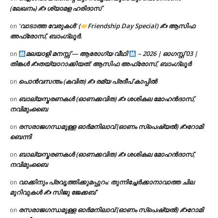
(ലേഖനം) ✍ ശ്യാമള ഹരിദാസ്
‘വാടാത്ത വേരുകൾ’ (
Friendship Day Special) ✍ ആസിഫ
on
അഫ്രോസ്, ബാംഗ്ലൂർ.
മലയാളി മനസ്സ് — ആരോഗ്യ വീഥി
– 2026 | ഓഗസ്റ്റ് 03 |
on
തിങ്കൾ ✍
തയ്യാറാക്കിയത്: ആസിഫ അഫ്രോസ്, ബാംഗ്ലൂർ
പൊൻവസന്തം (കവിത) ✍ രമ്യ പ്രദീപ് കാപ്പിൽ
on
ബാല്യസ്മരണകൾ (ഓണക്കവിത) ✍ ശശികല മോഹൻദാസ്,
on
നവിമുംബൈ
രസരാജഗന്ധമുള്ള ഓർമനിലാവ് (ഓണം സ്‌പെഷ്യൽ) ✍റോമി
on
ബെന്നി
ബാല്യസ്മരണകൾ (ഓണക്കവിത) ✍ ശശികല മോഹൻദാസ്,
on
നവിമുംബൈ
വാക്കിനും പ്രവൃത്തിക്കുമപ്പുറം: തുന്നിച്ചേർക്കാനാവാത്ത ചില
on
മുറിവുകൾ ✍️ സിജു ജേക്കബ്
രസരാജഗന്ധമുള്ള ഓർമനിലാവ് (ഓണം സ്‌പെഷ്യൽ) ✍റോമി
on