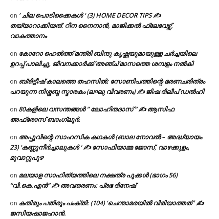
‘ ചില പൊടിക്കൈകൾ ‘ (3) HOME DECOR TIPS ✍
on
തയ്യാറാക്കിയത്: റീന നൈനാൻ, മാജിക്കൽ ഫ്ലേവേഴ്സ്,
വാകത്താനം
കോറോ ഹെൽത്ത് മന്ത്രി ബിന്ദു കൃഷ്ണയുമായുള്ള ചർച്ചയിലെ
on
ഉറപ്പ് പാലിച്ചു, ജീവനക്കാർക്ക് അഞ്ച് മാസത്തെ ശമ്പളം നൽകി
ബ്രിട്ടീഷ് കാലത്തെ തഹസിൽ: സോണിപത്തിന്റെ ഭരണചരിത്രം
on
പറയുന്ന നിശ്ശബ്ദ സ്മാരകം (ലഘു വിവരണം) ✍ ജിഷ ദിലീപ് ഡൽഹി
80കളിലെ വസന്തങ്ങൾ ” ലോഹിതദാസ് ” ✍ ആസിഫ
on
അഫ്രോസ് ബാംഗ്ലൂർ.
അപ്പുവിന്റെ സാഹസിക കഥകൾ (ബാല നോവൽ – അദ്ധ്യായം
on
23) ‘കണ്ണുനീർച്ചാലുകൾ ‘ ✍ സോഫിയാമ്മ ജോസ്, വാഴക്കുളം,
മുവാറ്റുപുഴ
മലയാള സാഹിത്യത്തിലെ നക്ഷത്ര പൂക്കൾ (ഭാഗം 56)
on
“വി.കെ.എൻ” ✍ അവതരണം: പ്രഭ ദിനേഷ്
കതിരും പതിരും പംക്തി: (104) ‘ചെന്താമരയിൽ വിരിയാത്തത് ‘ ✍
on
ജസിയഷാജഹാൻ.