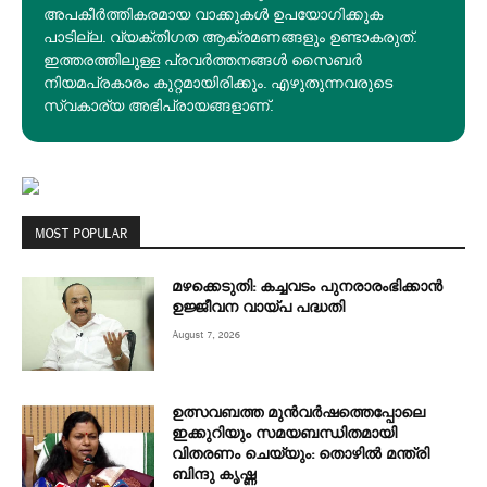
അപകീര്‍ത്തികരമായ വാക്കുകൾ ഉപയോഗിക്കുക
പാടില്ല. വ്യക്തിഗത ആക്രമണങ്ങളും ഉണ്ടാകരുത്.
ഇത്തരത്തിലുള്ള പ്രവർത്തനങ്ങൾ സൈബർ
നിയമപ്രകാരം കുറ്റമായിരിക്കും. എഴുതുന്നവരുടെ
സ്വകാര്യ അഭിപ്രായങ്ങളാണ്.
MOST POPULAR
മഴക്കെടുതി: കച്ചവടം പുനരാരംഭിക്കാൻ
ഉജ്ജീവന വായ്പ പദ്ധതി
August 7, 2026
ഉത്സവബത്ത മുന്‍വര്‍ഷത്തെപ്പോലെ
ഇക്കുറിയും സമയബന്ധിതമായി
വിതരണം ചെയ്യും: തൊഴിൽ മന്ത്രി
ബിന്ദു കൃഷ്ണ