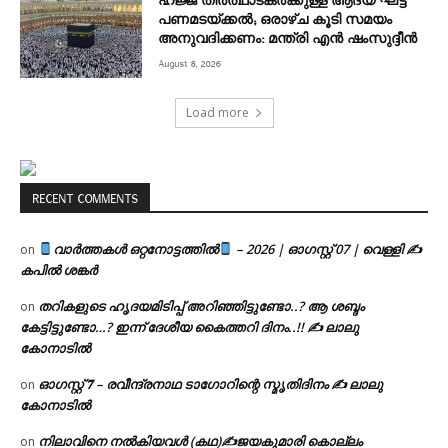
ഹജ്ജ് തീർത്ഥാടകർക്കുള്ള ആദ്യ ഘട്ട
പണമടയ്ക്കൽ; ഒരാഴ്ച കൂടി സമയം
അനുവദിക്കണം: മന്ത്രി എൻ ഷംസുദ്ദീൻ
August 8, 2026
Load more
RECENT COMMENTS
വാർത്തകൾ ഒറ്റനോട്ടത്തിൽ
– 2026 | ഓഗസ്റ്റ് 07 | വെള്ളി ✍
on
കപിൽ ശങ്കർ
തറികളുടെ ഹൃദയമിടിപ്പ് അറിഞ്ഞിട്ടുണ്ടോ..? ആ ശബ്ദം
on
കേട്ടിട്ടുണ്ടോ…? ഇന്ന് ദേശീയ കൈത്തറി ദിനം..!! ✍ ലാലു
കോനാടിൽ
ഓഗസ്റ്റ് 𝟕 – രവീന്ദ്രനാഥ ടാഗോറിന്റെ സ്മൃതിദിനം ✍ ലാലു
on
കോനാടിൽ
നിലാവിനെ നൽകിയവൾ (കഥ)✍ജയകുമാരി കൊല്ലം
on