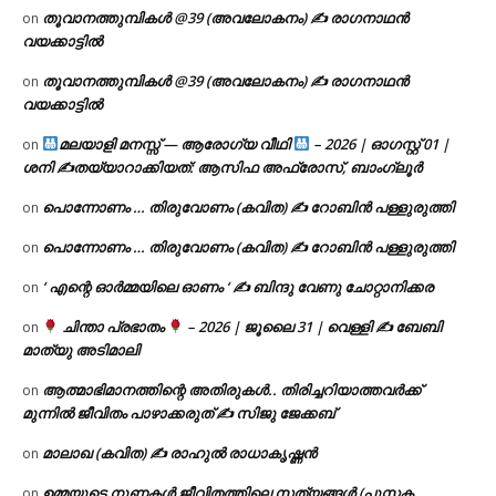
തൂവാനത്തുമ്പികൾ @39 (അവലോകനം) ✍ രാഗനാഥൻ
on
വയക്കാട്ടിൽ
തൂവാനത്തുമ്പികൾ @39 (അവലോകനം) ✍ രാഗനാഥൻ
on
വയക്കാട്ടിൽ
മലയാളി മനസ്സ് — ആരോഗ്യ വീഥി
– 2026 | ഓഗസ്റ്റ് 01 |
on
ശനി ✍
തയ്യാറാക്കിയത്: ആസിഫ അഫ്രോസ്, ബാംഗ്ലൂർ
പൊന്നോണം … തിരുവോണം (കവിത) ✍ റോബിൻ പള്ളുരുത്തി
on
പൊന്നോണം … തിരുവോണം (കവിത) ✍ റോബിൻ പള്ളുരുത്തി
on
‘ എന്റെ ഓർമ്മയിലെ ഓണം ‘ ✍ ബിന്ദു വേണു ചോറ്റാനിക്കര
on
ചിന്താ പ്രഭാതം
– 2026 | ജൂലൈ 31 | വെള്ളി ✍
ബേബി
on
മാത്യു അടിമാലി
ആത്മാഭിമാനത്തിന്റെ അതിരുകൾ.. തിരിച്ചറിയാത്തവർക്ക്
on
മുന്നിൽ ജീവിതം പാഴാക്കരുത് ✍️ സിജു ജേക്കബ്
മാലാഖ (കവിത) ✍ രാഹുൽ രാധാകൃഷ്ണൻ
on
ഉമ്മയുടെ നുണകൾ ജീവിതത്തിലെ സത്യങ്ങൾ (പുസ്തക
on