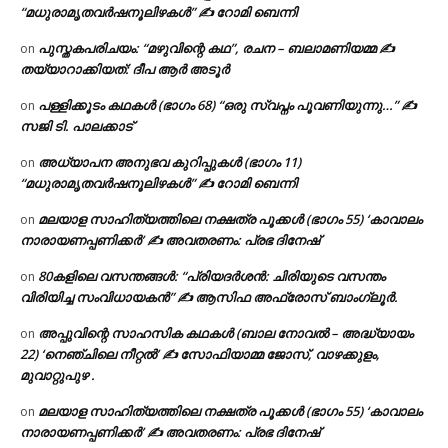
“മധുരാമൃതവർഷനൂലിഴകൾ” ✍ റോമി ബെന്നി
പുസ്തകപരിചയം: “മഴുവിന്റെ കഥ”, രചന – ബലാമണിയമ്മ ✍
on
തയ്യാറാക്കിയത്: ദീപ ആർ അടൂർ
പള്ളിക്കൂടം കഥകൾ (ഭാഗം 68) “ഒരു സ്വപ്നം പൂവണിയുന്നു…” ✍
on
സജി ടി. പാലക്കാട്
അധ്യാപന അനുഭവ കുറിപ്പുകൾ (ഭാഗം 11)
on
“മധുരാമൃതവർഷനൂലിഴകൾ” ✍ റോമി ബെന്നി
മലയാള സാഹിത്യത്തിലെ നക്ഷത്ര പൂക്കൾ (ഭാഗം 55) ‘കാവാലം
on
നാരായണപ്പണിക്കർ’ ✍ അവതരണം: പ്രഭ ദിനേഷ്
80കളിലെ വസന്തങ്ങൾ: “പ്രിയദർശൻ: ചിരിയുടെ വസന്തം
on
വിരിയിച്ച സംവിധായകൻ” ✍ ആസിഫ അഫ്രോസ് ബാംഗ്ലൂർ.
അപ്പുവിന്റെ സാഹസിക കഥകൾ (ബാല നോവൽ – അദ്ധ്യായം
on
22) ‘നെഞ്ചിലെ നീറ്റൽ’ ✍ സോഫിയാമ്മ ജോസ്, വാഴക്കുളം,
മുവാറ്റുപുഴ .
മലയാള സാഹിത്യത്തിലെ നക്ഷത്ര പൂക്കൾ (ഭാഗം 55) ‘കാവാലം
on
നാരായണപ്പണിക്കർ’ ✍ അവതരണം: പ്രഭ ദിനേഷ്