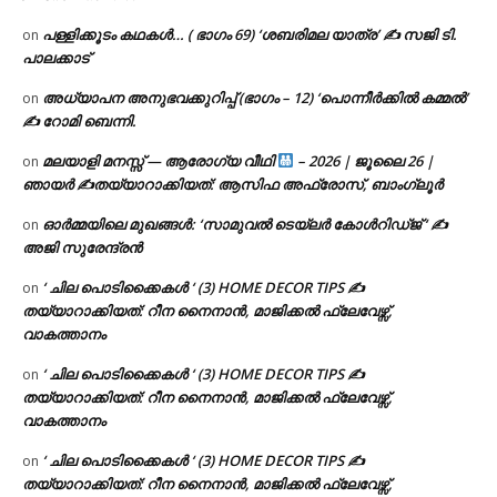
പള്ളിക്കൂടം കഥകൾ… ( ഭാഗം 69) ‘ശബരിമല യാത്ര’ ✍ സജി ടി.
on
പാലക്കാട്
അധ്യാപന അനുഭവക്കുറിപ്പ് (ഭാഗം – 12) ‘പൊന്നീർക്കിൽ കമ്മൽ’
on
✍ റോമി ബെന്നി.
മലയാളി മനസ്സ് — ആരോഗ്യ വീഥി
– 2026 | ജൂലൈ 26 |
on
ഞായർ ✍
തയ്യാറാക്കിയത്: ആസിഫ അഫ്രോസ്, ബാംഗ്ലൂർ
ഓർമ്മയിലെ മുഖങ്ങൾ: ‘സാമുവൽ ടെയ്ലർ കോൾറിഡ്ജ് ‘ ✍
on
അജി സുരേന്ദ്രൻ
‘ ചില പൊടിക്കൈകൾ ‘ (3) HOME DECOR TIPS ✍
on
തയ്യാറാക്കിയത്: റീന നൈനാൻ, മാജിക്കൽ ഫ്ലേവേഴ്സ്,
വാകത്താനം
‘ ചില പൊടിക്കൈകൾ ‘ (3) HOME DECOR TIPS ✍
on
തയ്യാറാക്കിയത്: റീന നൈനാൻ, മാജിക്കൽ ഫ്ലേവേഴ്സ്,
വാകത്താനം
‘ ചില പൊടിക്കൈകൾ ‘ (3) HOME DECOR TIPS ✍
on
തയ്യാറാക്കിയത്: റീന നൈനാൻ, മാജിക്കൽ ഫ്ലേവേഴ്സ്,