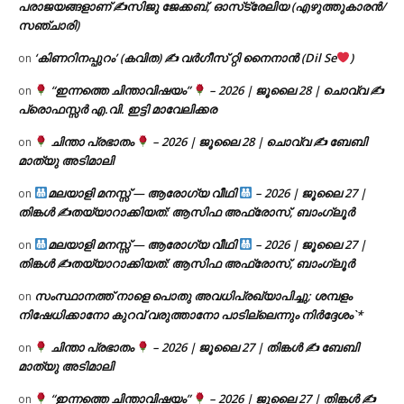
പരാജയങ്ങളാണ് ✍️സിജു ജേക്കബ്, ഓസ്‌ട്രേലിയ (എഴുത്തുകാരൻ/
സഞ്ചാരി)
‘കിണറിനപ്പുറം’ (കവിത) ✍ വർഗീസ് റ്റി നൈനാൻ (Dil Se
)
on
“ഇന്നത്തെ ചിന്താവിഷയം”
– 2026 | ജൂലൈ 28 | ചൊവ്വ ✍
on
പ്രൊഫസ്സർ എ.വി. ഇട്ടി മാവേലിക്കര
ചിന്താ പ്രഭാതം
– 2026 | ജൂലൈ 28 | ചൊവ്വ ✍
ബേബി
on
മാത്യു അടിമാലി
മലയാളി മനസ്സ് — ആരോഗ്യ വീഥി
– 2026 | ജൂലൈ 27 |
on
തിങ്കൾ ✍
തയ്യാറാക്കിയത്: ആസിഫ അഫ്രോസ്, ബാംഗ്ലൂർ
മലയാളി മനസ്സ് — ആരോഗ്യ വീഥി
– 2026 | ജൂലൈ 27 |
on
തിങ്കൾ ✍
തയ്യാറാക്കിയത്: ആസിഫ അഫ്രോസ്, ബാംഗ്ലൂർ
സംസ്ഥാനത്ത് നാളെ പൊതു അവധിപ്രഖ്യാപിച്ചു; ശമ്പളം
on
നിഷേധിക്കാനോ കുറവ് വരുത്താനോ പാടില്ലെന്നും നിർദ്ദേശം`*
ചിന്താ പ്രഭാതം
– 2026 | ജൂലൈ 27 | തിങ്കൾ ✍
ബേബി
on
മാത്യു അടിമാലി
“ഇന്നത്തെ ചിന്താവിഷയം”
– 2026 | ജൂലൈ 27 | തിങ്കൾ ✍
on