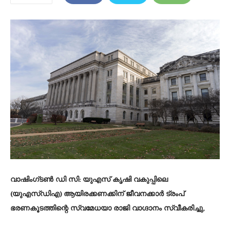
വാഷിംഗ്‌ടൺ ഡി സി:
യുഎസ് കൃഷി വകുപ്പിലെ
(യു‌എസ്‌ഡി‌എ) ആയിരക്കണക്കിന് ജീവനക്കാർ ട്രംപ്
ഭരണകൂടത്തിന്റെ സ്വമേധയാ രാജി വാഗ്ദാനം സ്വീകരിച്ചു,