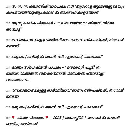
സ സ സ ക്ലാസിക് വാരഫലം: (13) ‘ആഗോള യുദ്ധങ്ങളുടെയും
on
കാപട്യത്തിന്റെയും കാലം’ ✍ അഷ്റഫ് കാളത്തോട്
ആനുകാലിക ചിന്തകൾ – (13) ✍ തയ്യാറാക്കിയത്: നിർമല
on
അമ്പാട്ട്
രസരാജഗന്ധമുള്ള ഓർമനിലാവ് (ഓണം സ്‌പെഷ്യൽ) ✍റോമി
on
ബെന്നി
ഒരുക്കം (കവിത) ✍ രജനി. സി. എഴക്കാട്, പാലക്കാട്
on
ഓണം സ്പെഷ്യൽ പാചകം – ‘ വെറൈറ്റി പച്ചടി’ ✍
on
തയ്യാറാക്കിയത്: റീന നൈനാൻ, മാജിക്കൽ ഫ്ലേവേഴ്സ്,
വാകത്താനം
രസരാജഗന്ധമുള്ള ഓർമനിലാവ് (ഓണം സ്‌പെഷ്യൽ) ✍റോമി
on
ബെന്നി
ഒരുക്കം (കവിത) ✍ രജനി. സി. എഴക്കാട്, പാലക്കാട്
on
ചിന്താ പ്രഭാതം
– 2026 | ഓഗസ്റ്റ് 02 | ഞായർ ✍
ബേബി
on
മാത്യു അടിമാലി