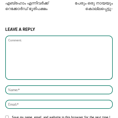
എബ്രഹാം എന്നിവർക്ക്
പേരും ഒരു നായയും
റെക്കോർഡ് ഭൂരിപക്ഷം
കൊല്ലപ്പെട്ടു-
LEAVE A REPLY
Comment:
Nam
Emai
Website:
Save my name, email, and website in this browser for the next time I