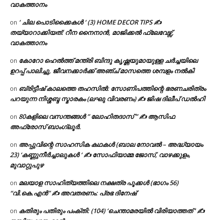
വാകത്താനം
‘ ചില പൊടിക്കൈകൾ ‘ (3) HOME DECOR TIPS ✍
on
തയ്യാറാക്കിയത്: റീന നൈനാൻ, മാജിക്കൽ ഫ്ലേവേഴ്സ്,
വാകത്താനം
കോറോ ഹെൽത്ത് മന്ത്രി ബിന്ദു കൃഷ്ണയുമായുള്ള ചർച്ചയിലെ
on
ഉറപ്പ് പാലിച്ചു, ജീവനക്കാർക്ക് അഞ്ച് മാസത്തെ ശമ്പളം നൽകി
ബ്രിട്ടീഷ് കാലത്തെ തഹസിൽ: സോണിപത്തിന്റെ ഭരണചരിത്രം
on
പറയുന്ന നിശ്ശബ്ദ സ്മാരകം (ലഘു വിവരണം) ✍ ജിഷ ദിലീപ് ഡൽഹി
80കളിലെ വസന്തങ്ങൾ ” ലോഹിതദാസ് ” ✍ ആസിഫ
on
അഫ്രോസ് ബാംഗ്ലൂർ.
അപ്പുവിന്റെ സാഹസിക കഥകൾ (ബാല നോവൽ – അദ്ധ്യായം
on
23) ‘കണ്ണുനീർച്ചാലുകൾ ‘ ✍ സോഫിയാമ്മ ജോസ്, വാഴക്കുളം,
മുവാറ്റുപുഴ
മലയാള സാഹിത്യത്തിലെ നക്ഷത്ര പൂക്കൾ (ഭാഗം 56)
on
“വി.കെ.എൻ” ✍ അവതരണം: പ്രഭ ദിനേഷ്
കതിരും പതിരും പംക്തി: (104) ‘ചെന്താമരയിൽ വിരിയാത്തത് ‘ ✍
on