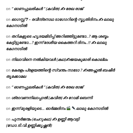
” ഓണപ്പുലരികൾ ” (കവിത) ✍ രേഖ രാജ്
on
ഓഗസ്റ്റ് 𝟕 – രവീന്ദ്രനാഥ ടാഗോറിന്റെ സ്മൃതിദിനം ✍ ലാലു
on
കോനാടിൽ
തറികളുടെ ഹൃദയമിടിപ്പ് അറിഞ്ഞിട്ടുണ്ടോ..? ആ ശബ്ദം
on
കേട്ടിട്ടുണ്ടോ…? ഇന്ന് ദേശീയ കൈത്തറി ദിനം..!! ✍ ലാലു
കോനാടിൽ
നിലാവിനെ നൽകിയവൾ (കഥ)✍ജയകുമാരി കൊല്ലം
on
കേരളം പ്രളയത്തിന്റെ സ്വന്തം നാടോ ? ✍️അഫ്സൽ ബഷീർ
on
തൃക്കോമല
” ഓണപ്പുലരികൾ ” (കവിത) ✍ രേഖ രാജ്
on
ശ്രാവണനിലാപ്പാൽ (കവിത) ✍ റോമി ബെന്നി
on
ഇന്ന് മുരളിയുടെ… ഓർമ്മദിനം
ലാലു കോനാടിൽ
on
പുനർജന്മം (ചെറുകഥ) ✍ ഉണ്ണി ആവട്ടി
on
(ഡോ.ടി.വി.ഉണ്ണിക്കൃഷ്ണൻ)