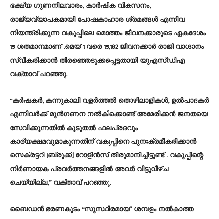
ഭക്ഷ്യ ഗുണനിലവാരം, കാർഷിക വികസനം,
രാജ്യവ്യാപകമായി പോഷകാഹാര ശ്രമങ്ങൾ എന്നിവ
നിയന്ത്രിക്കുന്ന വകുപ്പിലെ മൊത്തം ജീവനക്കാരുടെ ഏകദേശം
15 ശതമാനമാണ് .മെയ് 1 വരെ 15,182 ജീവനക്കാർ രാജി വാഗ്ദാനം
സ്വീകരിക്കാൻ തിരഞ്ഞെടുക്കപ്പെട്ടതായി യുഎസ്‌ഡി‌എ
വക്താവ് പറഞ്ഞു.
“കർഷകർ, കന്നുകാലി വളർത്തൽ തൊഴിലാളികൾ, ഉൽ‌പാദകർ
എന്നിവർക്ക് മുൻഗണന നൽകിക്കൊണ്ട് അമേരിക്കൻ ജനതയെ
സേവിക്കുന്നതിൽ കൂടുതൽ ഫലപ്രദവും
കാര്യക്ഷമവുമാകുന്നതിന് വകുപ്പിനെ പുനഃക്രമീകരിക്കാൻ
സെക്രട്ടറി [ബ്രൂക്ക്] റോളിൻസ് തീരുമാനിച്ചിട്ടുണ്ട് . വകുപ്പിന്റെ
നിർണായക പ്രവർത്തനങ്ങളിൽ അവർ വിട്ടുവീഴ്ച
ചെയ്യില്ല,” വക്താവ് പറഞ്ഞു.
ബൈഡൻ ഭരണകൂടം “സുസ്ഥിരമായ” ശമ്പളം നൽകാത്ത