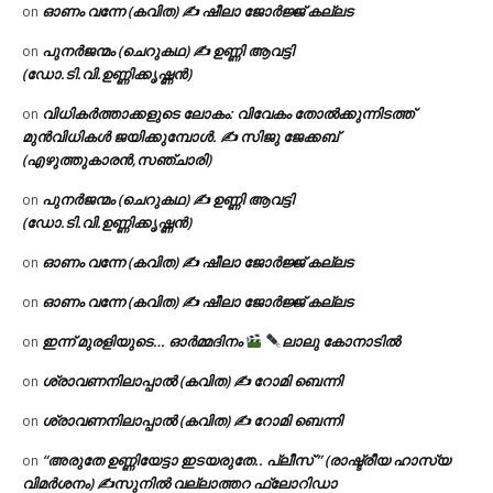
ഓണം വന്നേ (കവിത) ✍ ഷീലാ ജോർജ്ജ് കല്ലട
on
പുനർജന്മം (ചെറുകഥ) ✍ ഉണ്ണി ആവട്ടി
on
(ഡോ.ടി.വി.ഉണ്ണിക്കൃഷ്ണൻ)
വിധികർത്താക്കളുടെ ലോകം: വിവേകം തോൽക്കുന്നിടത്ത്
on
മുൻവിധികൾ ജയിക്കുമ്പോൾ. ✍️ സിജു ജേക്കബ്
(എഴുത്തുകാരൻ,സഞ്ചാരി)
പുനർജന്മം (ചെറുകഥ) ✍ ഉണ്ണി ആവട്ടി
on
(ഡോ.ടി.വി.ഉണ്ണിക്കൃഷ്ണൻ)
ഓണം വന്നേ (കവിത) ✍ ഷീലാ ജോർജ്ജ് കല്ലട
on
ഓണം വന്നേ (കവിത) ✍ ഷീലാ ജോർജ്ജ് കല്ലട
on
ഇന്ന് മുരളിയുടെ… ഓർമ്മദിനം
ലാലു കോനാടിൽ
on
ശ്രാവണനിലാപ്പാൽ (കവിത) ✍ റോമി ബെന്നി
on
ശ്രാവണനിലാപ്പാൽ (കവിത) ✍ റോമി ബെന്നി
on
“അരുതേ ഉണ്ണിയേട്ടാ ഇടയരുതേ.. പ്ലീസ് ” (രാഷ്ട്രീയ ഹാസ്യ
on
വിമർശനം) ✍സുനിൽ വല്ലാത്തറ ഫ്ലോറിഡാ