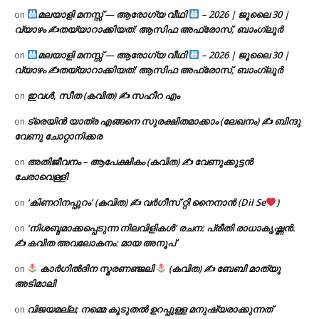
മലയാളി മനസ്സ് — ആരോഗ്യ വീഥി
– 2026 | ജൂലൈ 30 |
on
വ്യാഴം ✍
തയ്യാറാക്കിയത്: ആസിഫ അഫ്രോസ്, ബാംഗ്ലൂർ
മലയാളി മനസ്സ് — ആരോഗ്യ വീഥി
– 2026 | ജൂലൈ 30 |
on
വ്യാഴം ✍
തയ്യാറാക്കിയത്: ആസിഫ അഫ്രോസ്, ബാംഗ്ലൂർ
ഇവൾ, സീത (കവിത) ✍ സഹീറ എം
on
ട്രെയിൻ യാത്ര എങ്ങനെ സുരക്ഷിതമാക്കാം (ലേഖനം) ✍ ബിന്ദു
on
വേണു ചോറ്റാനിക്കര
അതിജീവനം – ആപേക്ഷികം (കവിത) ✍ വേണുക്കുട്ടൻ
on
ചേരാവെള്ളി
‘കിണറിനപ്പുറം’ (കവിത) ✍ വർഗീസ് റ്റി നൈനാൻ (Dil Se
)
on
‘നിശബ്ദമാക്കപ്പെടുന്ന നിലവിളികൾ’ രചന: പ്രീതി രാധാകൃഷ്ണൻ.
on
✍ കവിത അവലോകനം: മായ അനൂപ്
കാർഗിൽദിന സ്മരണഞ്ജലി
(കവിത) ✍ ബേബി മാത്യു
on
അടിമാലി
വിജയമല്ല; നമ്മെ കൂടുതൽ ഉറപ്പുള്ള മനുഷ്യരാക്കുന്നത്
on