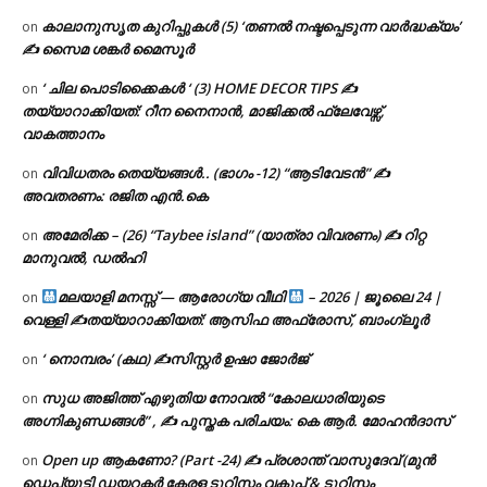
കാലാനുസൃത കുറിപ്പുകൾ (5) ‘തണൽ നഷ്ടപ്പെടുന്ന വാർദ്ധക്യം’
on
✍ സൈമ ശങ്കർ മൈസൂർ
‘ ചില പൊടിക്കൈകൾ ‘ (3) HOME DECOR TIPS ✍
on
തയ്യാറാക്കിയത്: റീന നൈനാൻ, മാജിക്കൽ ഫ്ലേവേഴ്സ്,
വാകത്താനം
വിവിധതരം തെയ്യങ്ങൾ.. (ഭാഗം -12) “ആടിവേടൻ” ✍
on
അവതരണം: രജിത എൻ.കെ
അമേരിക്ക – (26) “Taybee island” (യാത്രാ വിവരണം) ✍ റിറ്റ
on
മാനുവൽ, ഡൽഹി
മലയാളി മനസ്സ് — ആരോഗ്യ വീഥി
– 2026 | ജൂലൈ 24 |
on
വെള്ളി ✍
തയ്യാറാക്കിയത്: ആസിഫ അഫ്രോസ്, ബാംഗ്ലൂർ
‘ നൊമ്പരം’ (കഥ) ✍സിസ്റ്റർ ഉഷാ ജോർജ്
on
സുധ അജിത്ത് എഴുതിയ നോവൽ “കോലധാരിയുടെ
on
അഗ്നികുണ്ഡങ്ങള്‍” , ✍ പുസ്തക പരിചയം: കെ ആർ. മോഹൻദാസ്
Open up ആകണോ? (Part -24) ✍ പ്രശാന്ത് വാസുദേവ് (മുൻ
on
ഡെപ്യൂട്ടി ഡയറക്ടർ കേരള ടൂറിസം വകുപ്പ് & ടൂറിസം