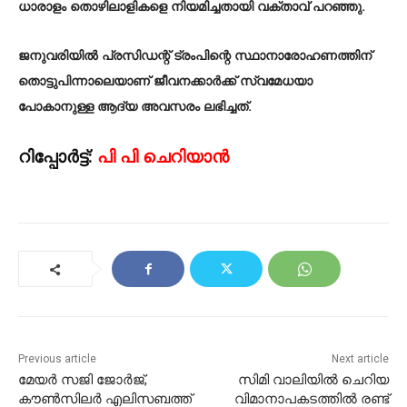
ധാരാളം തൊഴിലാളികളെ നിയമിച്ചതായി വക്താവ് പറഞ്ഞു.
ജനുവരിയിൽ പ്രസിഡന്റ് ട്രംപിന്റെ സ്ഥാനാരോഹണത്തിന്
തൊട്ടുപിന്നാലെയാണ് ജീവനക്കാർക്ക് സ്വമേധയാ
പോകാനുള്ള ആദ്യ അവസരം ലഭിച്ചത്.
റിപ്പോർട്ട്:
പി പി ചെറിയാൻ
Previous article
Next article
മേയർ സജി ജോർജ്,
സിമി വാലിയിൽ ചെറിയ
കൗൺസിലർ എലിസബത്ത്
വിമാനാപകടത്തിൽ രണ്ട്