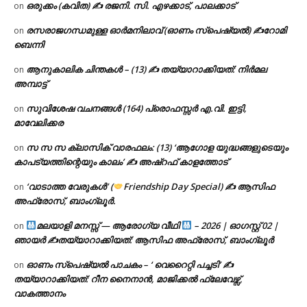
ഒരുക്കം (കവിത) ✍ രജനി. സി. എഴക്കാട്, പാലക്കാട്
on
രസരാജഗന്ധമുള്ള ഓർമനിലാവ് (ഓണം സ്‌പെഷ്യൽ) ✍റോമി
on
ബെന്നി
ആനുകാലിക ചിന്തകൾ – (13) ✍ തയ്യാറാക്കിയത്: നിർമല
on
അമ്പാട്ട്
സുവിശേഷ വചനങ്ങൾ (164) പ്രൊഫസ്സർ എ.വി. ഇട്ടി,
on
മാവേലിക്കര
സ സ സ ക്ലാസിക് വാരഫലം: (13) ‘ആഗോള യുദ്ധങ്ങളുടെയും
on
കാപട്യത്തിന്റെയും കാലം’ ✍ അഷ്റഫ് കാളത്തോട്
‘വാടാത്ത വേരുകൾ’ (
Friendship Day Special) ✍ ആസിഫ
on
അഫ്രോസ്, ബാംഗ്ലൂർ.
മലയാളി മനസ്സ് — ആരോഗ്യ വീഥി
– 2026 | ഓഗസ്റ്റ് 02 |
on
ഞായർ ✍
തയ്യാറാക്കിയത്: ആസിഫ അഫ്രോസ്, ബാംഗ്ലൂർ
ഓണം സ്പെഷ്യൽ പാചകം – ‘ വെറൈറ്റി പച്ചടി’ ✍
on
തയ്യാറാക്കിയത്: റീന നൈനാൻ, മാജിക്കൽ ഫ്ലേവേഴ്സ്,
വാകത്താനം