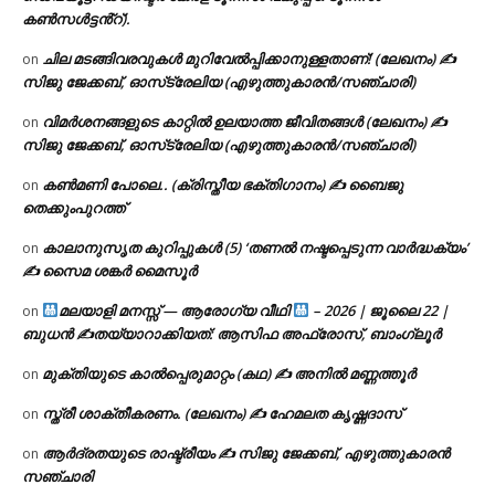
കൺസൾട്ടൻ്റ്).
ചില മടങ്ങിവരവുകൾ മുറിവേൽപ്പിക്കാനുള്ളതാണ്! (ലേഖനം) ✍️
on
സിജു ജേക്കബ്, ഓസ്‌ട്രേലിയ (എഴുത്തുകാരൻ/സഞ്ചാരി)
വിമർശനങ്ങളുടെ കാറ്റിൽ ഉലയാത്ത ജീവിതങ്ങൾ (ലേഖനം) ✍️
on
സിജു ജേക്കബ്, ഓസ്‌ട്രേലിയ (എഴുത്തുകാരൻ/സഞ്ചാരി)
കൺമണി പോലെ.. (ക്രിസ്തീയ ഭക്തിഗാനം) ✍ ബൈജു
on
തെക്കുംപുറത്ത്
കാലാനുസൃത കുറിപ്പുകൾ (5) ‘തണൽ നഷ്ടപ്പെടുന്ന വാർദ്ധക്യം’
on
✍ സൈമ ശങ്കർ മൈസൂർ
മലയാളി മനസ്സ് — ആരോഗ്യ വീഥി
– 2026 | ജൂലൈ 22 |
on
ബുധൻ ✍
തയ്യാറാക്കിയത്: ആസിഫ അഫ്രോസ്, ബാംഗ്ലൂർ
മുക്തിയുടെ കാൽപ്പെരുമാറ്റം (കഥ) ✍ അനിൽ മണ്ണത്തൂർ
on
സ്ത്രീ ശാക്തീകരണം. (ലേഖനം) ✍ ഹേമലത കൃഷ്ണദാസ്
on
ആർദ്രതയുടെ രാഷ്ട്രീയം ✍️ സിജു ജേക്കബ്, എഴുത്തുകാരൻ
on
സഞ്ചാരി