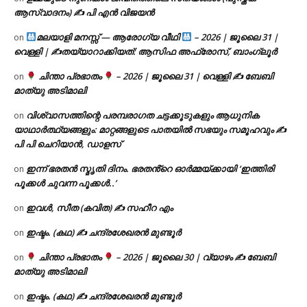
ആസ്വാദനം) ✍ പി എൻ വിജയൻ
മലയാളി മനസ്സ് — ആരോഗ്യ വീഥി
– 2026 | ജൂലൈ 31 |
on
വെള്ളി | ✍
തയ്യാറാക്കിയത്: ആസിഫ അഫ്രോസ്, ബാംഗ്ലൂർ
ചിന്താ പ്രഭാതം
– 2026 | ജൂലൈ 31 | വെള്ളി ✍
ബേബി
on
മാത്യു അടിമാലി
വിശ്വാസത്തിന്റെ പരമ്പരാഗത ചട്ടക്കൂടുകളും ആധുനിക
on
യാഥാർത്ഥ്യങ്ങളും: മാറ്റങ്ങളുടെ പാതയിൽ സഭയും സമൂഹവും ✍
പി പി ചെറിയാൻ, ഡാളസ്
ഇന്ന് ഭരതൻ സ്മൃതി ദിനം. ഭരതൻ്റെ ഓർമ്മയ്ക്കായി ‘ഇത്തിരി
on
പൂക്കൾ ചുവന്ന പൂക്കൾ..’
ഇവൾ, സീത (കവിത) ✍ സഹീറ എം
on
ഇഷ്ടം. (കഥ) ✍ ചന്ദ്രശേഖരൻ മുണ്ടൂർ
on
ചിന്താ പ്രഭാതം
– 2026 | ജൂലൈ 30 | വ്യാഴം ✍
ബേബി
on
മാത്യു അടിമാലി
ഇഷ്ടം. (കഥ) ✍ ചന്ദ്രശേഖരൻ മുണ്ടൂർ
on