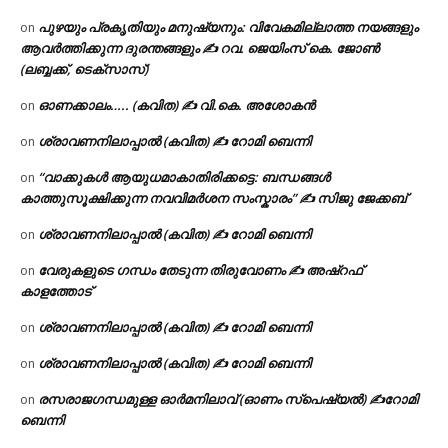
പുഴയും പ്രകൃതിയും മനുഷ്യനും: വിവേകമില്ലാത്ത നയങ്ങളും
on
ആവർത്തിക്കുന്ന ദുരന്തങ്ങളും ✍ റവ. ജെയിംസ് കെ. ജോൺ
(ലബ്ബക്ക്, ടെക്സാസ്)
ഓണക്കാലം….. (കവിത) ✍ വി.കെ. അശോകൻ
on
ശ്രാവണനിലാപ്പാൽ (കവിത) ✍ റോമി ബെന്നി
on
“വാക്കുകൾ ആയുധമാകാതിരിക്കട്ടെ: ബന്ധങ്ങൾ
on
കാത്തുസൂക്ഷിക്കുന്ന നവവിമർശന സംസ്കാരം” ✍️ സിജു ജേക്കബ്
ശ്രാവണനിലാപ്പാൽ (കവിത) ✍ റോമി ബെന്നി
on
വേരുകളുടെ ഗന്ധം തേടുന്ന തിരുവോണം ✍ അഷ്റഫ്
on
കാളത്തോട്
ശ്രാവണനിലാപ്പാൽ (കവിത) ✍ റോമി ബെന്നി
on
ശ്രാവണനിലാപ്പാൽ (കവിത) ✍ റോമി ബെന്നി
on
രസരാജഗന്ധമുള്ള ഓർമനിലാവ് (ഓണം സ്‌പെഷ്യൽ) ✍റോമി
on
ബെന്നി