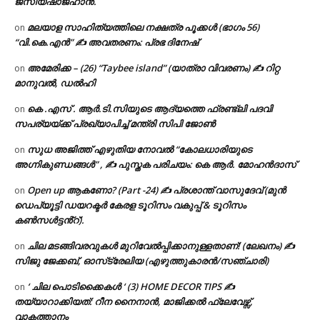
ജസിയഷാജഹാൻ.
മലയാള സാഹിത്യത്തിലെ നക്ഷത്ര പൂക്കൾ (ഭാഗം 56)
on
“വി.കെ.എൻ” ✍ അവതരണം: പ്രഭ ദിനേഷ്
അമേരിക്ക – (26) “Taybee island” (യാത്രാ വിവരണം) ✍ റിറ്റ
on
മാനുവൽ, ഡൽഹി
കെ .എസ് . ആർ.ടി.സിയുടെ ആദ്യത്തെ ഫ്രണ്ട്ലി പദവി
on
സപര്യയ്ക്ക് പ്രഖ്യാപിച്ച് മന്ത്രി സിപി ജോൺ
സുധ അജിത്ത് എഴുതിയ നോവൽ “കോലധാരിയുടെ
on
അഗ്നികുണ്ഡങ്ങള്‍” , ✍ പുസ്തക പരിചയം: കെ ആർ. മോഹൻദാസ്
Open up ആകണോ? (Part -24) ✍ പ്രശാന്ത് വാസുദേവ് (മുൻ
on
ഡെപ്യൂട്ടി ഡയറക്ടർ കേരള ടൂറിസം വകുപ്പ് & ടൂറിസം
കൺസൾട്ടൻ്റ്).
ചില മടങ്ങിവരവുകൾ മുറിവേൽപ്പിക്കാനുള്ളതാണ്! (ലേഖനം) ✍️
on
സിജു ജേക്കബ്, ഓസ്‌ട്രേലിയ (എഴുത്തുകാരൻ/സഞ്ചാരി)
‘ ചില പൊടിക്കൈകൾ ‘ (3) HOME DECOR TIPS ✍
on
തയ്യാറാക്കിയത്: റീന നൈനാൻ, മാജിക്കൽ ഫ്ലേവേഴ്സ്,
വാകത്താനം