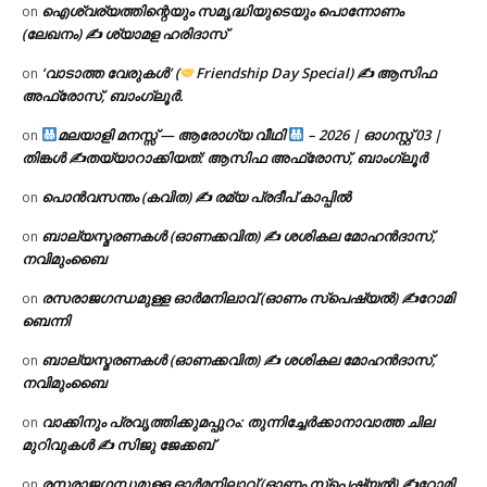
ഐശ്വര്യത്തിന്റെയും സമൃദ്ധിയുടെയും പൊന്നോണം
on
(ലേഖനം) ✍ ശ്യാമള ഹരിദാസ്
‘വാടാത്ത വേരുകൾ’ (
Friendship Day Special) ✍ ആസിഫ
on
അഫ്രോസ്, ബാംഗ്ലൂർ.
മലയാളി മനസ്സ് — ആരോഗ്യ വീഥി
– 2026 | ഓഗസ്റ്റ് 03 |
on
തിങ്കൾ ✍
തയ്യാറാക്കിയത്: ആസിഫ അഫ്രോസ്, ബാംഗ്ലൂർ
പൊൻവസന്തം (കവിത) ✍ രമ്യ പ്രദീപ് കാപ്പിൽ
on
ബാല്യസ്മരണകൾ (ഓണക്കവിത) ✍ ശശികല മോഹൻദാസ്,
on
നവിമുംബൈ
രസരാജഗന്ധമുള്ള ഓർമനിലാവ് (ഓണം സ്‌പെഷ്യൽ) ✍റോമി
on
ബെന്നി
ബാല്യസ്മരണകൾ (ഓണക്കവിത) ✍ ശശികല മോഹൻദാസ്,
on
നവിമുംബൈ
വാക്കിനും പ്രവൃത്തിക്കുമപ്പുറം: തുന്നിച്ചേർക്കാനാവാത്ത ചില
on
മുറിവുകൾ ✍️ സിജു ജേക്കബ്
രസരാജഗന്ധമുള്ള ഓർമനിലാവ് (ഓണം സ്‌പെഷ്യൽ) ✍റോമി
on