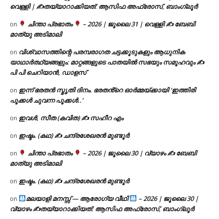
വെള്ളി | ✍
തയ്യാറാക്കിയത്: ആസിഫ അഫ്രോസ്, ബാംഗ്ലൂർ
ചിന്താ പ്രഭാതം
– 2026 | ജൂലൈ 31 | വെള്ളി ✍
ബേബി
on
മാത്യു അടിമാലി
വിശ്വാസത്തിന്റെ പരമ്പരാഗത ചട്ടക്കൂടുകളും ആധുനിക
on
യാഥാർത്ഥ്യങ്ങളും: മാറ്റങ്ങളുടെ പാതയിൽ സഭയും സമൂഹവും ✍
പി പി ചെറിയാൻ, ഡാളസ്
ഇന്ന് ഭരതൻ സ്മൃതി ദിനം. ഭരതൻ്റെ ഓർമ്മയ്ക്കായി ‘ഇത്തിരി
on
പൂക്കൾ ചുവന്ന പൂക്കൾ..’
ഇവൾ, സീത (കവിത) ✍ സഹീറ എം
on
ഇഷ്ടം. (കഥ) ✍ ചന്ദ്രശേഖരൻ മുണ്ടൂർ
on
ചിന്താ പ്രഭാതം
– 2026 | ജൂലൈ 30 | വ്യാഴം ✍
ബേബി
on
മാത്യു അടിമാലി
ഇഷ്ടം. (കഥ) ✍ ചന്ദ്രശേഖരൻ മുണ്ടൂർ
on
മലയാളി മനസ്സ് — ആരോഗ്യ വീഥി
– 2026 | ജൂലൈ 30 |
on
വ്യാഴം ✍
തയ്യാറാക്കിയത്: ആസിഫ അഫ്രോസ്, ബാംഗ്ലൂർ