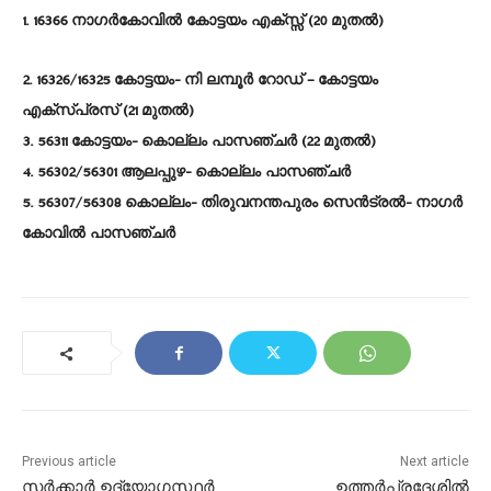
1. 16366 നാഗർകോവിൽ കോട്ടയം എക്സ്സ് (20 മുതൽ)
2. 16326/16325 കോട്ടയം- നി ലമ്പൂർ റോഡ് – കോട്ടയം
എക്സ്പ്രസ് (21 മുതൽ)
3. 56311 കോട്ടയം- കൊല്ലം പാസഞ്ചർ (22 മുതൽ)
4. 56302/56301 ആലപ്പുഴ- കൊല്ലം പാസഞ്ചർ
5. 56307/56308 കൊല്ലം- തിരുവനന്തപുരം സെൻട്രൽ- നാഗർ
കോവിൽ പാസഞ്ചർ
Previous article
Next article
സർക്കാർ ഉദ്യോഗസ്ഥർ
ഉത്തര്‍പ്രദേശില്‍