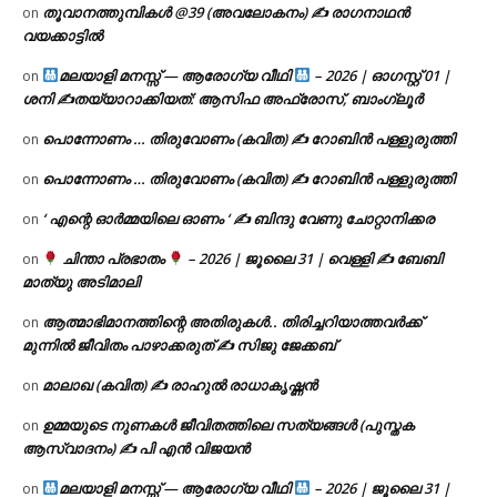
തൂവാനത്തുമ്പികൾ @39 (അവലോകനം) ✍ രാഗനാഥൻ
on
വയക്കാട്ടിൽ
മലയാളി മനസ്സ് — ആരോഗ്യ വീഥി
– 2026 | ഓഗസ്റ്റ് 01 |
on
ശനി ✍
തയ്യാറാക്കിയത്: ആസിഫ അഫ്രോസ്, ബാംഗ്ലൂർ
പൊന്നോണം … തിരുവോണം (കവിത) ✍ റോബിൻ പള്ളുരുത്തി
on
പൊന്നോണം … തിരുവോണം (കവിത) ✍ റോബിൻ പള്ളുരുത്തി
on
‘ എന്റെ ഓർമ്മയിലെ ഓണം ‘ ✍ ബിന്ദു വേണു ചോറ്റാനിക്കര
on
ചിന്താ പ്രഭാതം
– 2026 | ജൂലൈ 31 | വെള്ളി ✍
ബേബി
on
മാത്യു അടിമാലി
ആത്മാഭിമാനത്തിന്റെ അതിരുകൾ.. തിരിച്ചറിയാത്തവർക്ക്
on
മുന്നിൽ ജീവിതം പാഴാക്കരുത് ✍️ സിജു ജേക്കബ്
മാലാഖ (കവിത) ✍ രാഹുൽ രാധാകൃഷ്ണൻ
on
ഉമ്മയുടെ നുണകൾ ജീവിതത്തിലെ സത്യങ്ങൾ (പുസ്തക
on
ആസ്വാദനം) ✍ പി എൻ വിജയൻ
മലയാളി മനസ്സ് — ആരോഗ്യ വീഥി
– 2026 | ജൂലൈ 31 |
on