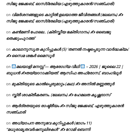
സിജു ജേക്കബ്, ഓസ്‌ട്രേലിയ (എഴുത്തുകാരൻ/സഞ്ചാരി)
വിമർശനങ്ങളുടെ കാറ്റിൽ ഉലയാത്ത ജീവിതങ്ങൾ (ലേഖനം) ✍️
on
സിജു ജേക്കബ്, ഓസ്‌ട്രേലിയ (എഴുത്തുകാരൻ/സഞ്ചാരി)
കൺമണി പോലെ.. (ക്രിസ്തീയ ഭക്തിഗാനം) ✍ ബൈജു
on
തെക്കുംപുറത്ത്
കാലാനുസൃത കുറിപ്പുകൾ (5) ‘തണൽ നഷ്ടപ്പെടുന്ന വാർദ്ധക്യം’
on
✍ സൈമ ശങ്കർ മൈസൂർ
മലയാളി മനസ്സ് — ആരോഗ്യ വീഥി
– 2026 | ജൂലൈ 22 |
on
ബുധൻ ✍
തയ്യാറാക്കിയത്: ആസിഫ അഫ്രോസ്, ബാംഗ്ലൂർ
മുക്തിയുടെ കാൽപ്പെരുമാറ്റം (കഥ) ✍ അനിൽ മണ്ണത്തൂർ
on
സ്ത്രീ ശാക്തീകരണം. (ലേഖനം) ✍ ഹേമലത കൃഷ്ണദാസ്
on
ആർദ്രതയുടെ രാഷ്ട്രീയം ✍️ സിജു ജേക്കബ്, എഴുത്തുകാരൻ
on
സഞ്ചാരി
അധ്യാപന അനുഭവ കുറിപ്പുകൾ (ഭാഗം 11)
on
“മധുരാമൃതവർഷനൂലിഴകൾ” ✍ റോമി ബെന്നി