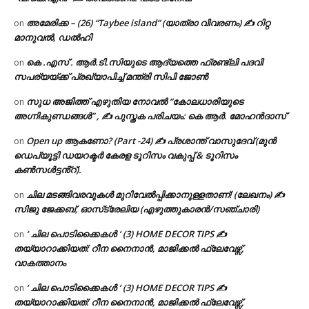
അമേരിക്ക – (26) “Taybee island” (യാത്രാ വിവരണം) ✍ റിറ്റ
on
മാനുവൽ, ഡൽഹി
കെ .എസ് . ആർ.ടി.സിയുടെ ആദ്യത്തെ ഫ്രണ്ട്ലി പദവി
on
സപര്യയ്ക്ക് പ്രഖ്യാപിച്ച് മന്ത്രി സിപി ജോൺ
സുധ അജിത്ത് എഴുതിയ നോവൽ “കോലധാരിയുടെ
on
അഗ്നികുണ്ഡങ്ങള്‍” , ✍ പുസ്തക പരിചയം: കെ ആർ. മോഹൻദാസ്
Open up ആകണോ? (Part -24) ✍ പ്രശാന്ത് വാസുദേവ് (മുൻ
on
ഡെപ്യൂട്ടി ഡയറക്ടർ കേരള ടൂറിസം വകുപ്പ് & ടൂറിസം
കൺസൾട്ടൻ്റ്).
ചില മടങ്ങിവരവുകൾ മുറിവേൽപ്പിക്കാനുള്ളതാണ്! (ലേഖനം) ✍️
on
സിജു ജേക്കബ്, ഓസ്‌ട്രേലിയ (എഴുത്തുകാരൻ/സഞ്ചാരി)
‘ ചില പൊടിക്കൈകൾ ‘ (3) HOME DECOR TIPS ✍
on
തയ്യാറാക്കിയത്: റീന നൈനാൻ, മാജിക്കൽ ഫ്ലേവേഴ്സ്,
വാകത്താനം
‘ ചില പൊടിക്കൈകൾ ‘ (3) HOME DECOR TIPS ✍
on
തയ്യാറാക്കിയത്: റീന നൈനാൻ, മാജിക്കൽ ഫ്ലേവേഴ്സ്,