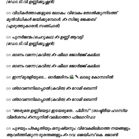
(ഡോ.ടി.വി.ഉണ്ണിക്കൃഷ്ണൻ)
വിധികർത്താക്കളുടെ ലോകം: വിവേകം തോൽക്കുന്നിടത്ത്
on
മുൻവിധികൾ ജയിക്കുമ്പോൾ. ✍️ സിജു ജേക്കബ്
(എഴുത്തുകാരൻ,സഞ്ചാരി)
പുനർജന്മം (ചെറുകഥ) ✍ ഉണ്ണി ആവട്ടി
on
(ഡോ.ടി.വി.ഉണ്ണിക്കൃഷ്ണൻ)
ഓണം വന്നേ (കവിത) ✍ ഷീലാ ജോർജ്ജ് കല്ലട
on
ഓണം വന്നേ (കവിത) ✍ ഷീലാ ജോർജ്ജ് കല്ലട
on
ഇന്ന് മുരളിയുടെ… ഓർമ്മദിനം
ലാലു കോനാടിൽ
on
ശ്രാവണനിലാപ്പാൽ (കവിത) ✍ റോമി ബെന്നി
on
ശ്രാവണനിലാപ്പാൽ (കവിത) ✍ റോമി ബെന്നി
on
“അരുതേ ഉണ്ണിയേട്ടാ ഇടയരുതേ.. പ്ലീസ് ” (രാഷ്ട്രീയ ഹാസ്യ
on
വിമർശനം) ✍സുനിൽ വല്ലാത്തറ ഫ്ലോറിഡാ
പുഴയും പ്രകൃതിയും മനുഷ്യനും: വിവേകമില്ലാത്ത നയങ്ങളും
on
ആവർത്തിക്കുന്ന ദുരന്തങ്ങളും ✍ റവ. ജെയിംസ് കെ. ജോൺ