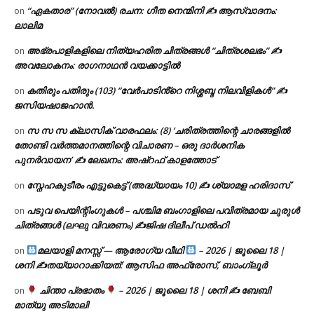
“ഏകതാര” (നോവൽ) രചന: ഗീത നെന്മിനി ✍ ആസ്വാദനം:
on
ലാലിമ
അഭ്രപാളികളിലെ നിത്യഹരിത ചിത്രങ്ങൾ “ചിത്രശലഭം” ✍
on
അവലോകനം: രാഗനാഥൻ വയക്കാട്ടിൽ
കതിരും പതിരും (103) “വേർപാടിൻ്റെ നിശ്ശബ്ദ നിലവിളികൾ” ✍
on
ജസിയഷാജഹാൻ.
സ സ സ ക്ലാസിക് വാരഫലം: (8) ‘ചരിത്രത്തിന്റെ ചാരങ്ങളിൽ
on
തോണ്ടി വർത്തമാനത്തിന്റെ വിചാരണ – ഒരു ദാർശനിക
പുനർവായന’ ✍ ലേഖനം: അഷ്റഫ് കാളത്തോട്
സ്നേഹകുടീരം എട്ടുകെട്ട് (അദ്ധ്യായം 10) ✍ ശ്യാമള ഹരിദാസ്
on
പടുവ പെയിന്റിംഗുകൾ – പശ്ചിമ ബംഗാളിലെ പവിത്രമായ ചുരുൾ
on
ചിത്രങ്ങൾ (ലഘു വിവരണം) ✍ജിഷ ദിലീപ് ഡൽഹി
മലയാളി മനസ്സ് — ആരോഗ്യ വീഥി
– 2026 | ജൂലൈ 18 |
on
ശനി ✍
തയ്യാറാക്കിയത്: ആസിഫ അഫ്രോസ്, ബാംഗ്ലൂർ
ചിന്താ പ്രഭാതം
– 2026 | ജൂലൈ 18 | ശനി ✍
ബേബി
on
മാത്യു അടിമാലി