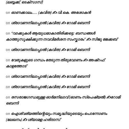
(ലബ്ബക്ക്, ടെക്സാസ്)
ഓണക്കാലം….. (കവിത) ✍ വി.കെ. അശോകൻ
on
ശ്രാവണനിലാപ്പാൽ (കവിത) ✍ റോമി ബെന്നി
on
“വാക്കുകൾ ആയുധമാകാതിരിക്കട്ടെ: ബന്ധങ്ങൾ
on
കാത്തുസൂക്ഷിക്കുന്ന നവവിമർശന സംസ്കാരം” ✍️ സിജു ജേക്കബ്
ശ്രാവണനിലാപ്പാൽ (കവിത) ✍ റോമി ബെന്നി
on
വേരുകളുടെ ഗന്ധം തേടുന്ന തിരുവോണം ✍ അഷ്റഫ്
on
കാളത്തോട്
ശ്രാവണനിലാപ്പാൽ (കവിത) ✍ റോമി ബെന്നി
on
ശ്രാവണനിലാപ്പാൽ (കവിത) ✍ റോമി ബെന്നി
on
രസരാജഗന്ധമുള്ള ഓർമനിലാവ് (ഓണം സ്‌പെഷ്യൽ) ✍റോമി
on
ബെന്നി
ഐശ്വര്യത്തിന്റെയും സമൃദ്ധിയുടെയും പൊന്നോണം
on
(ലേഖനം) ✍ ശ്യാമള ഹരിദാസ്