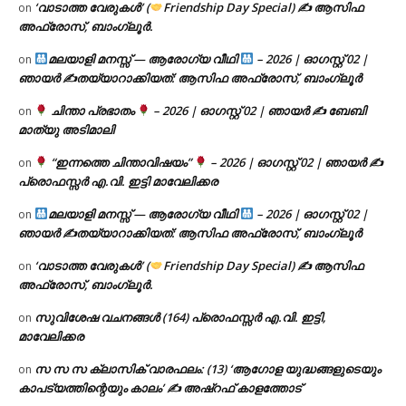
‘വാടാത്ത വേരുകൾ’ (
Friendship Day Special) ✍ ആസിഫ
on
അഫ്രോസ്, ബാംഗ്ലൂർ.
മലയാളി മനസ്സ് — ആരോഗ്യ വീഥി
– 2026 | ഓഗസ്റ്റ് 02 |
on
ഞായർ ✍
തയ്യാറാക്കിയത്: ആസിഫ അഫ്രോസ്, ബാംഗ്ലൂർ
ചിന്താ പ്രഭാതം
– 2026 | ഓഗസ്റ്റ് 02 | ഞായർ ✍
ബേബി
on
മാത്യു അടിമാലി
“ഇന്നത്തെ ചിന്താവിഷയം”
– 2026 | ഓഗസ്റ്റ് 02 | ഞായർ ✍
on
പ്രൊഫസ്സർ എ.വി. ഇട്ടി മാവേലിക്കര
മലയാളി മനസ്സ് — ആരോഗ്യ വീഥി
– 2026 | ഓഗസ്റ്റ് 02 |
on
ഞായർ ✍
തയ്യാറാക്കിയത്: ആസിഫ അഫ്രോസ്, ബാംഗ്ലൂർ
‘വാടാത്ത വേരുകൾ’ (
Friendship Day Special) ✍ ആസിഫ
on
അഫ്രോസ്, ബാംഗ്ലൂർ.
സുവിശേഷ വചനങ്ങൾ (164) പ്രൊഫസ്സർ എ.വി. ഇട്ടി,
on
മാവേലിക്കര
സ സ സ ക്ലാസിക് വാരഫലം: (13) ‘ആഗോള യുദ്ധങ്ങളുടെയും
on
കാപട്യത്തിന്റെയും കാലം’ ✍ അഷ്റഫ് കാളത്തോട്