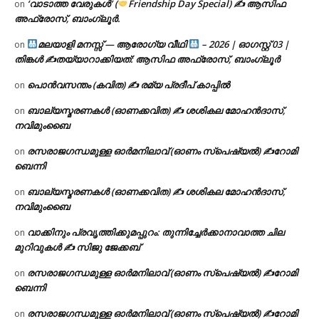
‘വാടാത്ത വേരുകൾ’ (
Friendship Day Special) ✍ ആസിഫ
on
അഫ്രോസ്, ബാംഗ്ലൂർ.
മലയാളി മനസ്സ് — ആരോഗ്യ വീഥി
– 2026 | ഓഗസ്റ്റ് 03 |
on
തിങ്കൾ ✍
തയ്യാറാക്കിയത്: ആസിഫ അഫ്രോസ്, ബാംഗ്ലൂർ
പൊൻവസന്തം (കവിത) ✍ രമ്യ പ്രദീപ് കാപ്പിൽ
on
ബാല്യസ്മരണകൾ (ഓണക്കവിത) ✍ ശശികല മോഹൻദാസ്,
on
നവിമുംബൈ
രസരാജഗന്ധമുള്ള ഓർമനിലാവ് (ഓണം സ്‌പെഷ്യൽ) ✍റോമി
on
ബെന്നി
ബാല്യസ്മരണകൾ (ഓണക്കവിത) ✍ ശശികല മോഹൻദാസ്,
on
നവിമുംബൈ
വാക്കിനും പ്രവൃത്തിക്കുമപ്പുറം: തുന്നിച്ചേർക്കാനാവാത്ത ചില
on
മുറിവുകൾ ✍️ സിജു ജേക്കബ്
രസരാജഗന്ധമുള്ള ഓർമനിലാവ് (ഓണം സ്‌പെഷ്യൽ) ✍റോമി
on
ബെന്നി
രസരാജഗന്ധമുള്ള ഓർമനിലാവ് (ഓണം സ്‌പെഷ്യൽ) ✍റോമി
on