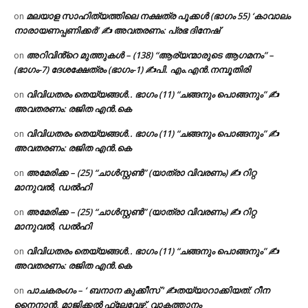
മലയാള സാഹിത്യത്തിലെ നക്ഷത്ര പൂക്കൾ (ഭാഗം 55) ‘കാവാലം
on
നാരായണപ്പണിക്കർ’ ✍ അവതരണം: പ്രഭ ദിനേഷ്
അറിവിൻ്റെ മുത്തുകൾ – (138) “ആര്യന്മാരുടെ ആഗമനം” –
on
(ഭാഗം-7) ദേശക്ഷേത്രം (ഭാഗം-1) ✍പി. എം.എൻ.നമ്പൂതിരി
വിവിധതരം തെയ്യങ്ങൾ.. ഭാഗം (11) “ചങ്ങനും പൊങ്ങനും” ✍
on
അവതരണം: രജിത എൻ.കെ
വിവിധതരം തെയ്യങ്ങൾ.. ഭാഗം (11) “ചങ്ങനും പൊങ്ങനും” ✍
on
അവതരണം: രജിത എൻ.കെ
അമേരിക്ക – (25) “ചാൾസ്റ്റൺ” (യാത്രാ വിവരണം) ✍ റിറ്റ
on
മാനുവൽ, ഡൽഹി
അമേരിക്ക – (25) “ചാൾസ്റ്റൺ” (യാത്രാ വിവരണം) ✍ റിറ്റ
on
മാനുവൽ, ഡൽഹി
വിവിധതരം തെയ്യങ്ങൾ.. ഭാഗം (11) “ചങ്ങനും പൊങ്ങനും” ✍
on
അവതരണം: രജിത എൻ.കെ
പാചകരംഗം – ‘ ബനാന കുക്കീസ് ‘ ✍തയ്യാറാക്കിയത്: റീന
on
നൈനാൻ, മാജിക്കൽ ഫ്ലേവേഴ്സ്, വാകത്താനം