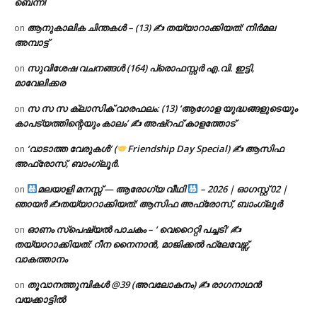
ബെന്നി
ആനുകാലിക ചിന്തകൾ – (13) ✍ തയ്യാറാക്കിയത്: നിർമല
on
അമ്പാട്ട്
സുവിശേഷ വചനങ്ങൾ (164) പ്രൊഫസ്സർ എ.വി. ഇട്ടി,
on
മാവേലിക്കര
സ സ സ ക്ലാസിക് വാരഫലം: (13) ‘ആഗോള യുദ്ധങ്ങളുടെയും
on
കാപട്യത്തിന്റെയും കാലം’ ✍ അഷ്റഫ് കാളത്തോട്
‘വാടാത്ത വേരുകൾ’ (
Friendship Day Special) ✍ ആസിഫ
on
അഫ്രോസ്, ബാംഗ്ലൂർ.
മലയാളി മനസ്സ് — ആരോഗ്യ വീഥി
– 2026 | ഓഗസ്റ്റ് 02 |
on
ഞായർ ✍
തയ്യാറാക്കിയത്: ആസിഫ അഫ്രോസ്, ബാംഗ്ലൂർ
ഓണം സ്പെഷ്യൽ പാചകം – ‘ വെറൈറ്റി പച്ചടി’ ✍
on
തയ്യാറാക്കിയത്: റീന നൈനാൻ, മാജിക്കൽ ഫ്ലേവേഴ്സ്,
വാകത്താനം
തൂവാനത്തുമ്പികൾ @39 (അവലോകനം) ✍ രാഗനാഥൻ
on
വയക്കാട്ടിൽ