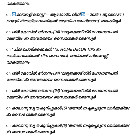
വാകത്താനം
മലയാളി മനസ്സ് — ആരോഗ്യ വീഥി
– 2026 | ജൂലൈ 24 |
on
വെള്ളി ✍
തയ്യാറാക്കിയത്: ആസിഫ അഫ്രോസ്, ബാംഗ്ലൂർ
ശ്രീ കോവിൽ ദർശനം (94) ‘വഴുതക്കാട് ശ്രീ മഹാഗണപതി
on
ക്ഷേത്രം’ ✍ അവതരണം: സൈമശങ്കർ മൈസൂർ.
‘ ചില പൊടിക്കൈകൾ ‘ (3) HOME DECOR TIPS ✍
on
തയ്യാറാക്കിയത്: റീന നൈനാൻ, മാജിക്കൽ ഫ്ലേവേഴ്സ്,
വാകത്താനം
ശ്രീ കോവിൽ ദർശനം (94) ‘വഴുതക്കാട് ശ്രീ മഹാഗണപതി
on
ക്ഷേത്രം’ ✍ അവതരണം: സൈമശങ്കർ മൈസൂർ.
ശ്രീ കോവിൽ ദർശനം (94) ‘വഴുതക്കാട് ശ്രീ മഹാഗണപതി
on
ക്ഷേത്രം’ ✍ അവതരണം: സൈമശങ്കർ മൈസൂർ.
കാലാനുസൃത കുറിപ്പുകൾ (5) ‘തണൽ നഷ്ടപ്പെടുന്ന വാർദ്ധക്യം’
on
✍ സൈമ ശങ്കർ മൈസൂർ
കാലാനുസൃത കുറിപ്പുകൾ (5) ‘തണൽ നഷ്ടപ്പെടുന്ന വാർദ്ധക്യം’
on
✍ സൈമ ശങ്കർ മൈസൂർ