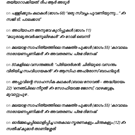
തയ്യാറാക്കിയത്: ദീപ ആർ അടൂർ
പള്ളിക്കൂടം കഥകൾ (ഭാഗം 68) “ഒരു സ്വപ്നം പൂവണിയുന്നു…” ✍
on
സജി ടി. പാലക്കാട്
അധ്യാപന അനുഭവ കുറിപ്പുകൾ (ഭാഗം 11)
on
“മധുരാമൃതവർഷനൂലിഴകൾ” ✍ റോമി ബെന്നി
മലയാള സാഹിത്യത്തിലെ നക്ഷത്ര പൂക്കൾ (ഭാഗം 55) ‘കാവാലം
on
നാരായണപ്പണിക്കർ’ ✍ അവതരണം: പ്രഭ ദിനേഷ്
80കളിലെ വസന്തങ്ങൾ: “പ്രിയദർശൻ: ചിരിയുടെ വസന്തം
on
വിരിയിച്ച സംവിധായകൻ” ✍ ആസിഫ അഫ്രോസ് ബാംഗ്ലൂർ.
അപ്പുവിന്റെ സാഹസിക കഥകൾ (ബാല നോവൽ – അദ്ധ്യായം
on
22) ‘നെഞ്ചിലെ നീറ്റൽ’ ✍ സോഫിയാമ്മ ജോസ്, വാഴക്കുളം,
മുവാറ്റുപുഴ .
മലയാള സാഹിത്യത്തിലെ നക്ഷത്ര പൂക്കൾ (ഭാഗം 55) ‘കാവാലം
on
നാരായണപ്പണിക്കർ’ ✍ അവതരണം: പ്രഭ ദിനേഷ്
ഓർമ്മച്ചെപ്പിലൊളിപ്പിച്ച ഗതകാല സ്മരണകളും ചിന്തകളും (12) ✍
on
സതീഷ് കുമാർ താണിശ്ശേരി