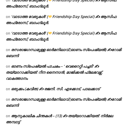
on
അഫ്രോസ്, ബാംഗ്ലൂർ.
‘വാടാത്ത വേരുകൾ’ (
Friendship Day Special) ✍ ആസിഫ
on
അഫ്രോസ്, ബാംഗ്ലൂർ.
‘വാടാത്ത വേരുകൾ’ (
Friendship Day Special) ✍ ആസിഫ
on
അഫ്രോസ്, ബാംഗ്ലൂർ.
രസരാജഗന്ധമുള്ള ഓർമനിലാവ് (ഓണം സ്‌പെഷ്യൽ) ✍റോമി
on
ബെന്നി
ഓണം സ്പെഷ്യൽ പാചകം – ‘ വെറൈറ്റി പച്ചടി’ ✍
on
തയ്യാറാക്കിയത്: റീന നൈനാൻ, മാജിക്കൽ ഫ്ലേവേഴ്സ്,
വാകത്താനം
ഒരുക്കം (കവിത) ✍ രജനി. സി. എഴക്കാട്, പാലക്കാട്
on
രസരാജഗന്ധമുള്ള ഓർമനിലാവ് (ഓണം സ്‌പെഷ്യൽ) ✍റോമി
on
ബെന്നി
ആനുകാലിക ചിന്തകൾ – (13) ✍ തയ്യാറാക്കിയത്: നിർമല
on
അമ്പാട്ട്