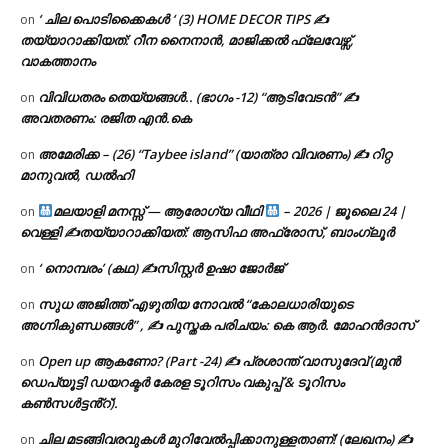
‘ ചില പൊടിക്കൈകൾ ‘ (3) HOME DECOR TIPS ✍
on
തയ്യാറാക്കിയത്: റീന നൈനാൻ, മാജിക്കൽ ഫ്ലേവേഴ്സ്,
വാകത്താനം
വിവിധതരം തെയ്യങ്ങൾ.. (ഭാഗം -12) “ആടിവേടൻ” ✍
on
അവതരണം: രജിത എൻ.കെ
അമേരിക്ക – (26) “Taybee island” (യാത്രാ വിവരണം) ✍ റിറ്റ
on
മാനുവൽ, ഡൽഹി
മലയാളി മനസ്സ് — ആരോഗ്യ വീഥി
– 2026 | ജൂലൈ 24 |
on
വെള്ളി ✍
തയ്യാറാക്കിയത്: ആസിഫ അഫ്രോസ്, ബാംഗ്ലൂർ
‘ നൊമ്പരം’ (കഥ) ✍സിസ്റ്റർ ഉഷാ ജോർജ്
on
സുധ അജിത്ത് എഴുതിയ നോവൽ “കോലധാരിയുടെ
on
അഗ്നികുണ്ഡങ്ങള്‍” , ✍ പുസ്തക പരിചയം: കെ ആർ. മോഹൻദാസ്
Open up ആകണോ? (Part -24) ✍ പ്രശാന്ത് വാസുദേവ് (മുൻ
on
ഡെപ്യൂട്ടി ഡയറക്ടർ കേരള ടൂറിസം വകുപ്പ് & ടൂറിസം
കൺസൾട്ടൻ്റ്).
ചില മടങ്ങിവരവുകൾ മുറിവേൽപ്പിക്കാനുള്ളതാണ്! (ലേഖനം) ✍️
on