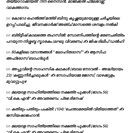
തയ്യാറാക്കിയത്: റീന നൈനാൻ, മാജിക്കൽ ഫ്ലേവേഴ്സ്,
വാകത്താനം
കോറോ ഹെൽത്ത് മന്ത്രി ബിന്ദു കൃഷ്ണയുമായുള്ള ചർച്ചയിലെ
on
ഉറപ്പ് പാലിച്ചു, ജീവനക്കാർക്ക് അഞ്ച് മാസത്തെ ശമ്പളം നൽകി
ബ്രിട്ടീഷ് കാലത്തെ തഹസിൽ: സോണിപത്തിന്റെ ഭരണചരിത്രം
on
പറയുന്ന നിശ്ശബ്ദ സ്മാരകം (ലഘു വിവരണം) ✍ ജിഷ ദിലീപ് ഡൽഹി
80കളിലെ വസന്തങ്ങൾ ” ലോഹിതദാസ് ” ✍ ആസിഫ
on
അഫ്രോസ് ബാംഗ്ലൂർ.
അപ്പുവിന്റെ സാഹസിക കഥകൾ (ബാല നോവൽ – അദ്ധ്യായം
on
23) ‘കണ്ണുനീർച്ചാലുകൾ ‘ ✍ സോഫിയാമ്മ ജോസ്, വാഴക്കുളം,
മുവാറ്റുപുഴ
മലയാള സാഹിത്യത്തിലെ നക്ഷത്ര പൂക്കൾ (ഭാഗം 56)
on
“വി.കെ.എൻ” ✍ അവതരണം: പ്രഭ ദിനേഷ്
കതിരും പതിരും പംക്തി: (104) ‘ചെന്താമരയിൽ വിരിയാത്തത് ‘ ✍
on
ജസിയഷാജഹാൻ.
മലയാള സാഹിത്യത്തിലെ നക്ഷത്ര പൂക്കൾ (ഭാഗം 56)
on
“വി.കെ.എൻ” ✍ അവതരണം: പ്രഭ ദിനേഷ്