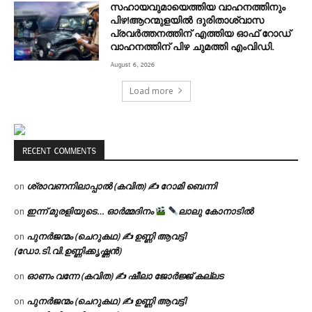
സഹായവുമായെത്തിയ വാഹനത്തിനും
പിഴ!ആറന്മുളയില്‍ ദുരിതാശ്വാസ
പ്രവര്‍ത്തനത്തിന് എത്തിയ ഓഫ് റോഡ്
വാഹനത്തിന് പിഴ ചുമത്തി എംവിഡി.
August 6, 2026
Load more
RECENT COMMENTS
ശ്രാവണനിലാപ്പാൽ (കവിത) ✍ റോമി ബെന്നി
on
ഇന്ന് മുരളിയുടെ… ഓർമ്മദിനം
ലാലു കോനാടിൽ
on
പുനർജന്മം (ചെറുകഥ) ✍ ഉണ്ണി ആവട്ടി
on
(ഡോ.ടി.വി.ഉണ്ണിക്കൃഷ്ണൻ)
ഓണം വന്നേ (കവിത) ✍ ഷീലാ ജോർജ്ജ് കല്ലട
on
പുനർജന്മം (ചെറുകഥ) ✍ ഉണ്ണി ആവട്ടി
on