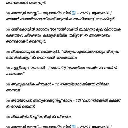
സൈമശങ്കർ മൈസൂർ.
മലയാളി മനസ്സ് — ആരോഗ്യ വീഥി
– 2026 | ജൂലൈ 26 |
on
ഞായർ ✍
തയ്യാറാക്കിയത്: ആസിഫ അഫ്രോസ്, ബാംഗ്ലൂർ
ശ്രീ കോവിൽ ദർശനം (95) “ശ്രീ ശക്തി ബാല നര മുഖ വിനായക
on
ക്ഷേത്രം”, ചിദംബരം, കടലൂർ ജില്ല, തമിഴ്നാട്. ✍ അവതരണം:
സൈമശങ്കർ മൈസൂർ.
മിശിഹായുടെ സ്നേഹിതർ(53) “വിശുദ്ധ എമിലിയാനയും വിശുദ്ധ
on
ടര്‍സില്ലയും” ✍ നൈനാൻ വാകത്താനം
പള്ളിക്കൂടം കഥകൾ… ( ഭാഗം 69) ‘ശബരിമല യാത്ര’ ✍ സജി ടി.
on
പാലക്കാട്
ആനുകാലിക ചിന്തകൾ – 12 ✍തയ്യാറാക്കിയത്: നിർമല
on
അമ്പാട്ട്
അധ്യാപന അനുഭവക്കുറിപ്പ് (ഭാഗം – 12) ‘പൊന്നീർക്കിൽ കമ്മൽ’
on
✍ റോമി ബെന്നി.
ഭ്രാന്തിൻപിറപ്പ് (കവിത) ✍ ധ്വനിക
on
മലയാളി മനസ്സ് — ആരോഗ്യ വീഥി
– 2026 | ജൂലൈ 26 |
on