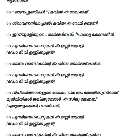
തൃക്കോമല
” ഓണപ്പുലരികൾ ” (കവിത) ✍ രേഖ രാജ്
on
ശ്രാവണനിലാപ്പാൽ (കവിത) ✍ റോമി ബെന്നി
on
ഇന്ന് മുരളിയുടെ… ഓർമ്മദിനം
ലാലു കോനാടിൽ
on
പുനർജന്മം (ചെറുകഥ) ✍ ഉണ്ണി ആവട്ടി
on
(ഡോ.ടി.വി.ഉണ്ണിക്കൃഷ്ണൻ)
ഓണം വന്നേ (കവിത) ✍ ഷീലാ ജോർജ്ജ് കല്ലട
on
പുനർജന്മം (ചെറുകഥ) ✍ ഉണ്ണി ആവട്ടി
on
(ഡോ.ടി.വി.ഉണ്ണിക്കൃഷ്ണൻ)
വിധികർത്താക്കളുടെ ലോകം: വിവേകം തോൽക്കുന്നിടത്ത്
on
മുൻവിധികൾ ജയിക്കുമ്പോൾ. ✍️ സിജു ജേക്കബ്
(എഴുത്തുകാരൻ,സഞ്ചാരി)
പുനർജന്മം (ചെറുകഥ) ✍ ഉണ്ണി ആവട്ടി
on
(ഡോ.ടി.വി.ഉണ്ണിക്കൃഷ്ണൻ)
ഓണം വന്നേ (കവിത) ✍ ഷീലാ ജോർജ്ജ് കല്ലട
on