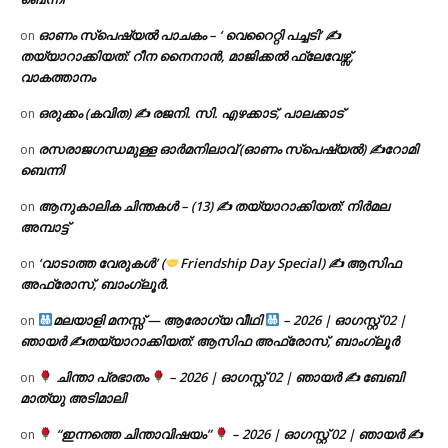
ഓണം സ്പെഷ്യൽ പാചകം – ‘ വെറൈറ്റി പച്ചടി’ ✍
on
തയ്യാറാക്കിയത്: റീന നൈനാൻ, മാജിക്കൽ ഫ്ലേവേഴ്സ്,
വാകത്താനം
ഒരുക്കം (കവിത) ✍ രജനി. സി. എഴക്കാട്, പാലക്കാട്
on
രസരാജഗന്ധമുള്ള ഓർമനിലാവ് (ഓണം സ്‌പെഷ്യൽ) ✍റോമി
on
ബെന്നി
ആനുകാലിക ചിന്തകൾ – (13) ✍ തയ്യാറാക്കിയത്: നിർമല
on
അമ്പാട്ട്
‘വാടാത്ത വേരുകൾ’ (
Friendship Day Special) ✍ ആസിഫ
on
അഫ്രോസ്, ബാംഗ്ലൂർ.
മലയാളി മനസ്സ് — ആരോഗ്യ വീഥി
– 2026 | ഓഗസ്റ്റ് 02 |
on
ഞായർ ✍
തയ്യാറാക്കിയത്: ആസിഫ അഫ്രോസ്, ബാംഗ്ലൂർ
ചിന്താ പ്രഭാതം
– 2026 | ഓഗസ്റ്റ് 02 | ഞായർ ✍
ബേബി
on
മാത്യു അടിമാലി
“ഇന്നത്തെ ചിന്താവിഷയം”
– 2026 | ഓഗസ്റ്റ് 02 | ഞായർ ✍
on