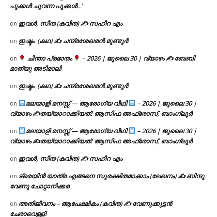
പൂക്കൾ ചുവന്ന പൂക്കൾ..’
ഇവൾ, സീത (കവിത) ✍ സഹീറ എം
on
ഇഷ്ടം. (കഥ) ✍ ചന്ദ്രശേഖരൻ മുണ്ടൂർ
on
ചിന്താ പ്രഭാതം
– 2026 | ജൂലൈ 30 | വ്യാഴം ✍
ബേബി
on
മാത്യു അടിമാലി
ഇഷ്ടം. (കഥ) ✍ ചന്ദ്രശേഖരൻ മുണ്ടൂർ
on
മലയാളി മനസ്സ് — ആരോഗ്യ വീഥി
– 2026 | ജൂലൈ 30 |
on
വ്യാഴം ✍
തയ്യാറാക്കിയത്: ആസിഫ അഫ്രോസ്, ബാംഗ്ലൂർ
മലയാളി മനസ്സ് — ആരോഗ്യ വീഥി
– 2026 | ജൂലൈ 30 |
on
വ്യാഴം ✍
തയ്യാറാക്കിയത്: ആസിഫ അഫ്രോസ്, ബാംഗ്ലൂർ
ഇവൾ, സീത (കവിത) ✍ സഹീറ എം
on
ട്രെയിൻ യാത്ര എങ്ങനെ സുരക്ഷിതമാക്കാം (ലേഖനം) ✍ ബിന്ദു
on
വേണു ചോറ്റാനിക്കര
അതിജീവനം – ആപേക്ഷികം (കവിത) ✍ വേണുക്കുട്ടൻ
on
ചേരാവെള്ളി