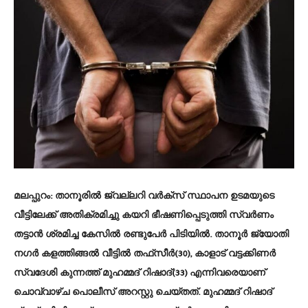
മലപ്പുറം: താനൂരില്‍ ജ്വല്ലറി വര്‍ക്‌സ് സ്ഥാപന ഉടമയുടെ
വീട്ടിലേക്ക് അതിക്രമിച്ചു കയറി ഭീഷണിപ്പെടുത്തി സ്വര്‍ണം
തട്ടാന്‍ ശ്രമിച്ച കേസില്‍ രണ്ടുപേര്‍ പിടിയില്‍. താനൂര്‍ ജ്യോതി
നഗര്‍ കളത്തിങ്ങല്‍ വീട്ടില്‍ തഫ്‌സീര്‍(30), കാളാട് വട്ടക്കിണര്‍
സ്വദേശി കുന്നത്ത് മുഹമ്മദ് റിഷാദ്(33) എന്നിവരെയാണ്
ചൊവ്വാഴ്ച പൊലീസ് അറസ്റ്റു ചെയ്തത്. മുഹമ്മദ് റിഷാദ്