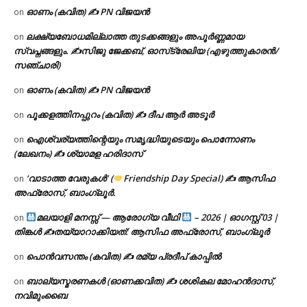
ഓണം (കവിത) ✍ PN വിജയൻ
on
ലക്ഷ്യബോധമില്ലാത്ത തുടക്കങ്ങളും അപൂർണ്ണമായ
on
സ്വപ്നങ്ങളും. ✍️സിജു ജേക്കബ്, ഓസ്‌ട്രേലിയ (എഴുത്തുകാരൻ/
സഞ്ചാരി)
ഓണം (കവിത) ✍ PN വിജയൻ
on
പൂക്കളത്തിനപ്പുറം (കവിത) ✍ ദീപ ആർ അടൂർ
on
ഐശ്വര്യത്തിന്റെയും സമൃദ്ധിയുടെയും പൊന്നോണം
on
(ലേഖനം) ✍ ശ്യാമള ഹരിദാസ്
‘വാടാത്ത വേരുകൾ’ (
Friendship Day Special) ✍ ആസിഫ
on
അഫ്രോസ്, ബാംഗ്ലൂർ.
മലയാളി മനസ്സ് — ആരോഗ്യ വീഥി
– 2026 | ഓഗസ്റ്റ് 03 |
on
തിങ്കൾ ✍
തയ്യാറാക്കിയത്: ആസിഫ അഫ്രോസ്, ബാംഗ്ലൂർ
പൊൻവസന്തം (കവിത) ✍ രമ്യ പ്രദീപ് കാപ്പിൽ
on
ബാല്യസ്മരണകൾ (ഓണക്കവിത) ✍ ശശികല മോഹൻദാസ്,
on
നവിമുംബൈ