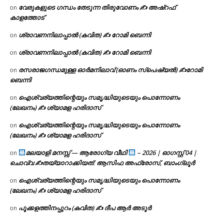
വേരുകളുടെ ഗന്ധം തേടുന്ന തിരുവോണം ✍ അഷ്റഫ്
on
കാളത്തോട്
ശ്രാവണനിലാപ്പാൽ (കവിത) ✍ റോമി ബെന്നി
on
ശ്രാവണനിലാപ്പാൽ (കവിത) ✍ റോമി ബെന്നി
on
രസരാജഗന്ധമുള്ള ഓർമനിലാവ് (ഓണം സ്‌പെഷ്യൽ) ✍റോമി
on
ബെന്നി
ഐശ്വര്യത്തിന്റെയും സമൃദ്ധിയുടെയും പൊന്നോണം
on
(ലേഖനം) ✍ ശ്യാമള ഹരിദാസ്
ഐശ്വര്യത്തിന്റെയും സമൃദ്ധിയുടെയും പൊന്നോണം
on
(ലേഖനം) ✍ ശ്യാമള ഹരിദാസ്
മലയാളി മനസ്സ് — ആരോഗ്യ വീഥി
– 2026 | ഓഗസ്റ്റ് 04 |
on
ചൊവ്വ ✍
തയ്യാറാക്കിയത്: ആസിഫ അഫ്രോസ്, ബാംഗ്ലൂർ
ഐശ്വര്യത്തിന്റെയും സമൃദ്ധിയുടെയും പൊന്നോണം
on
(ലേഖനം) ✍ ശ്യാമള ഹരിദാസ്
പൂക്കളത്തിനപ്പുറം (കവിത) ✍ ദീപ ആർ അടൂർ
on