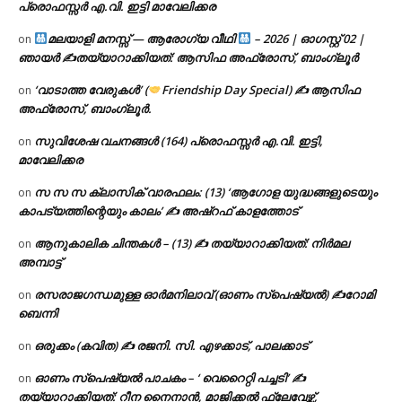
പ്രൊഫസ്സർ എ.വി. ഇട്ടി മാവേലിക്കര
മലയാളി മനസ്സ് — ആരോഗ്യ വീഥി
– 2026 | ഓഗസ്റ്റ് 02 |
on
ഞായർ ✍
തയ്യാറാക്കിയത്: ആസിഫ അഫ്രോസ്, ബാംഗ്ലൂർ
‘വാടാത്ത വേരുകൾ’ (
Friendship Day Special) ✍ ആസിഫ
on
അഫ്രോസ്, ബാംഗ്ലൂർ.
സുവിശേഷ വചനങ്ങൾ (164) പ്രൊഫസ്സർ എ.വി. ഇട്ടി,
on
മാവേലിക്കര
സ സ സ ക്ലാസിക് വാരഫലം: (13) ‘ആഗോള യുദ്ധങ്ങളുടെയും
on
കാപട്യത്തിന്റെയും കാലം’ ✍ അഷ്റഫ് കാളത്തോട്
ആനുകാലിക ചിന്തകൾ – (13) ✍ തയ്യാറാക്കിയത്: നിർമല
on
അമ്പാട്ട്
രസരാജഗന്ധമുള്ള ഓർമനിലാവ് (ഓണം സ്‌പെഷ്യൽ) ✍റോമി
on
ബെന്നി
ഒരുക്കം (കവിത) ✍ രജനി. സി. എഴക്കാട്, പാലക്കാട്
on
ഓണം സ്പെഷ്യൽ പാചകം – ‘ വെറൈറ്റി പച്ചടി’ ✍
on
തയ്യാറാക്കിയത്: റീന നൈനാൻ, മാജിക്കൽ ഫ്ലേവേഴ്സ്,