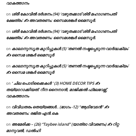
വാകത്താനം
ശ്രീ കോവിൽ ദർശനം (94) ‘വഴുതക്കാട് ശ്രീ മഹാഗണപതി
on
ക്ഷേത്രം’ ✍ അവതരണം: സൈമശങ്കർ മൈസൂർ.
ശ്രീ കോവിൽ ദർശനം (94) ‘വഴുതക്കാട് ശ്രീ മഹാഗണപതി
on
ക്ഷേത്രം’ ✍ അവതരണം: സൈമശങ്കർ മൈസൂർ.
കാലാനുസൃത കുറിപ്പുകൾ (5) ‘തണൽ നഷ്ടപ്പെടുന്ന വാർദ്ധക്യം’
on
✍ സൈമ ശങ്കർ മൈസൂർ
കാലാനുസൃത കുറിപ്പുകൾ (5) ‘തണൽ നഷ്ടപ്പെടുന്ന വാർദ്ധക്യം’
on
✍ സൈമ ശങ്കർ മൈസൂർ
‘ ചില പൊടിക്കൈകൾ ‘ (3) HOME DECOR TIPS ✍
on
തയ്യാറാക്കിയത്: റീന നൈനാൻ, മാജിക്കൽ ഫ്ലേവേഴ്സ്,
വാകത്താനം
വിവിധതരം തെയ്യങ്ങൾ.. (ഭാഗം -12) “ആടിവേടൻ” ✍
on
അവതരണം: രജിത എൻ.കെ
അമേരിക്ക – (26) “Taybee island” (യാത്രാ വിവരണം) ✍ റിറ്റ
on
മാനുവൽ, ഡൽഹി