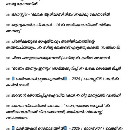
ലാലു കോനാടിൽ
ഓഗസ്റ്റ് 9 – ‘ലോക ആദിവാസി ദിനം’ ✍️ലാലു കോനാടിൽ
on
ആനുകാലിക ചിന്തകൾ – 14 ✍ തയ്യാറാക്കിയത്: നിർമല
on
അമ്പാട്ട്
പ്രതീക്ഷയുടെ രാഷ്ട്രീയവും അതിജീവനത്തിന്റെ
on
തത്ത്വചിന്തയും.. ✍️ സിജു ജേക്കബ് (എഴുത്തുകാരൻ, സഞ്ചാരി)
ചിങ്ങ ചാരുതയണയുമ്പോൾ (കവിത) ✍ കല്ലറ അജയൻ
on
“ഓണം അന്നും ഇന്നും” (ഓർമ്മക്കുറിപ്പ്) ✍ ഒ.കെ.ശൈലജ ടീച്ചർ
on
വാർത്തകൾ ഒറ്റനോട്ടത്തിൽ
– 2026 | ഓഗസ്റ്റ് 08 | ശനി ✍
on
കപിൽ ശങ്കർ
ഭഗവാൻ തോന്നിപ്പിച്ച ഐഡിയ (കഥ) ✍ റിറ്റ മാനുവൽ, ഡൽഹി
on
ഓണം സ്പെഷ്യൽ പാചകം – ‘ ചെറുനാരങ്ങ അച്ചാർ ‘ ✍
on
തയ്യാറാക്കിയത്: റീന നൈനാൻ, മാജിക്കൽ ഫ്ലേവേഴ്സ്,
വാകത്താനം
വാർത്തകൾ ഒറ്റനോട്ടത്തിൽ
– 2026 | ഓഗസ്റ്റ് 07 | വെള്ളി ✍
on