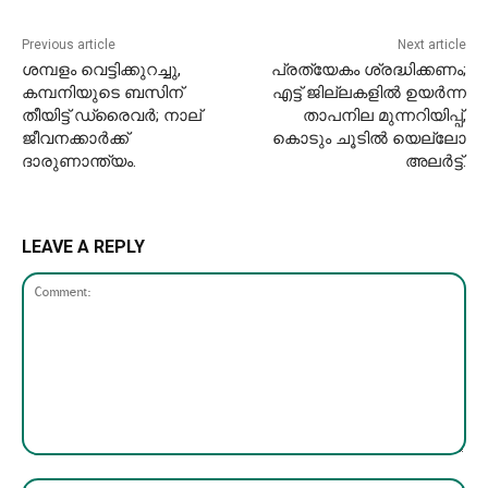
Previous article
Next article
ശമ്പളം വെട്ടിക്കുറച്ചു,
പ്രത്യേകം ശ്രദ്ധിക്കണം;
കമ്പനിയുടെ ബസിന്
എട്ട് ജില്ലകളിൽ ഉയർന്ന
തീയിട്ട് ഡ്രൈവർ; നാല്
താപനില മുന്നറിയിപ്പ്,
ജീവനക്കാ‍‌ർക്ക്
കൊടും ചൂടിൽ യെല്ലോ
ദാരുണാന്ത്യം.
അലർട്ട്.
LEAVE A REPLY
Comment:
Nam