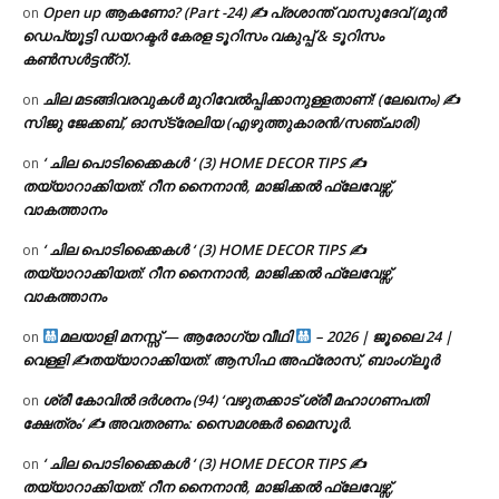
Open up ആകണോ? (Part -24) ✍ പ്രശാന്ത് വാസുദേവ് (മുൻ
on
ഡെപ്യൂട്ടി ഡയറക്ടർ കേരള ടൂറിസം വകുപ്പ് & ടൂറിസം
കൺസൾട്ടൻ്റ്).
ചില മടങ്ങിവരവുകൾ മുറിവേൽപ്പിക്കാനുള്ളതാണ്! (ലേഖനം) ✍️
on
സിജു ജേക്കബ്, ഓസ്‌ട്രേലിയ (എഴുത്തുകാരൻ/സഞ്ചാരി)
‘ ചില പൊടിക്കൈകൾ ‘ (3) HOME DECOR TIPS ✍
on
തയ്യാറാക്കിയത്: റീന നൈനാൻ, മാജിക്കൽ ഫ്ലേവേഴ്സ്,
വാകത്താനം
‘ ചില പൊടിക്കൈകൾ ‘ (3) HOME DECOR TIPS ✍
on
തയ്യാറാക്കിയത്: റീന നൈനാൻ, മാജിക്കൽ ഫ്ലേവേഴ്സ്,
വാകത്താനം
മലയാളി മനസ്സ് — ആരോഗ്യ വീഥി
– 2026 | ജൂലൈ 24 |
on
വെള്ളി ✍
തയ്യാറാക്കിയത്: ആസിഫ അഫ്രോസ്, ബാംഗ്ലൂർ
ശ്രീ കോവിൽ ദർശനം (94) ‘വഴുതക്കാട് ശ്രീ മഹാഗണപതി
on
ക്ഷേത്രം’ ✍ അവതരണം: സൈമശങ്കർ മൈസൂർ.
‘ ചില പൊടിക്കൈകൾ ‘ (3) HOME DECOR TIPS ✍
on
തയ്യാറാക്കിയത്: റീന നൈനാൻ, മാജിക്കൽ ഫ്ലേവേഴ്സ്,