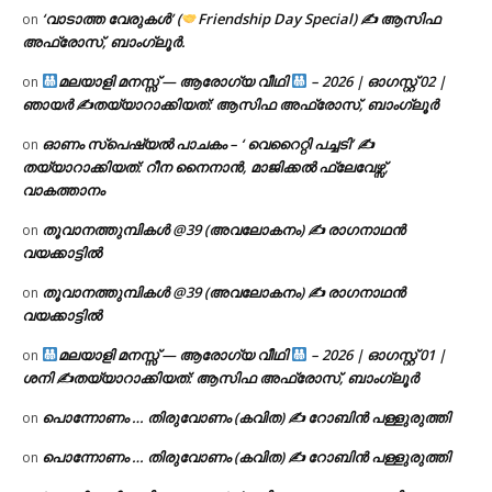
‘വാടാത്ത വേരുകൾ’ (
Friendship Day Special) ✍ ആസിഫ
on
അഫ്രോസ്, ബാംഗ്ലൂർ.
മലയാളി മനസ്സ് — ആരോഗ്യ വീഥി
– 2026 | ഓഗസ്റ്റ് 02 |
on
ഞായർ ✍
തയ്യാറാക്കിയത്: ആസിഫ അഫ്രോസ്, ബാംഗ്ലൂർ
ഓണം സ്പെഷ്യൽ പാചകം – ‘ വെറൈറ്റി പച്ചടി’ ✍
on
തയ്യാറാക്കിയത്: റീന നൈനാൻ, മാജിക്കൽ ഫ്ലേവേഴ്സ്,
വാകത്താനം
തൂവാനത്തുമ്പികൾ @39 (അവലോകനം) ✍ രാഗനാഥൻ
on
വയക്കാട്ടിൽ
തൂവാനത്തുമ്പികൾ @39 (അവലോകനം) ✍ രാഗനാഥൻ
on
വയക്കാട്ടിൽ
മലയാളി മനസ്സ് — ആരോഗ്യ വീഥി
– 2026 | ഓഗസ്റ്റ് 01 |
on
ശനി ✍
തയ്യാറാക്കിയത്: ആസിഫ അഫ്രോസ്, ബാംഗ്ലൂർ
പൊന്നോണം … തിരുവോണം (കവിത) ✍ റോബിൻ പള്ളുരുത്തി
on
പൊന്നോണം … തിരുവോണം (കവിത) ✍ റോബിൻ പള്ളുരുത്തി
on