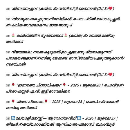
‘കിണറിനപ്പുറം’ (കവിത) ✍ വർഗീസ് റ്റി നൈനാൻ (Dil Se
)
on
‘നിശബ്ദമാക്കപ്പെടുന്ന നിലവിളികൾ’ രചന: പ്രീതി രാധാകൃഷ്ണൻ.
on
✍ കവിത അവലോകനം: മായ അനൂപ്
കാർഗിൽദിന സ്മരണഞ്ജലി
(കവിത) ✍ ബേബി മാത്യു
on
അടിമാലി
വിജയമല്ല; നമ്മെ കൂടുതൽ ഉറപ്പുള്ള മനുഷ്യരാക്കുന്നത്
on
പരാജയങ്ങളാണ് ✍️സിജു ജേക്കബ്, ഓസ്‌ട്രേലിയ (എഴുത്തുകാരൻ/
സഞ്ചാരി)
‘കിണറിനപ്പുറം’ (കവിത) ✍ വർഗീസ് റ്റി നൈനാൻ (Dil Se
)
on
“ഇന്നത്തെ ചിന്താവിഷയം”
– 2026 | ജൂലൈ 28 | ചൊവ്വ ✍
on
പ്രൊഫസ്സർ എ.വി. ഇട്ടി മാവേലിക്കര
ചിന്താ പ്രഭാതം
– 2026 | ജൂലൈ 28 | ചൊവ്വ ✍
ബേബി
on
മാത്യു അടിമാലി
മലയാളി മനസ്സ് — ആരോഗ്യ വീഥി
– 2026 | ജൂലൈ 27 |
on
തിങ്കൾ ✍
തയ്യാറാക്കിയത്: ആസിഫ അഫ്രോസ്, ബാംഗ്ലൂർ