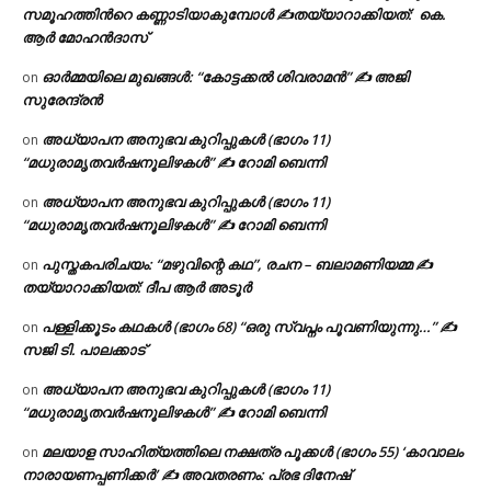
സമൂഹത്തിന്‍റെ കണ്ണാടിയാകുമ്പോൾ ✍തയ്യാറാക്കിയത്: കെ.
ആര്‍ മോഹന്‍ദാസ്
ഓർമ്മയിലെ മുഖങ്ങൾ: “കോട്ടക്കൽ ശിവരാമൻ” ✍ അജി
on
സുരേന്ദ്രൻ
അധ്യാപന അനുഭവ കുറിപ്പുകൾ (ഭാഗം 11)
on
“മധുരാമൃതവർഷനൂലിഴകൾ” ✍ റോമി ബെന്നി
അധ്യാപന അനുഭവ കുറിപ്പുകൾ (ഭാഗം 11)
on
“മധുരാമൃതവർഷനൂലിഴകൾ” ✍ റോമി ബെന്നി
പുസ്തകപരിചയം: “മഴുവിന്റെ കഥ”, രചന – ബലാമണിയമ്മ ✍
on
തയ്യാറാക്കിയത്: ദീപ ആർ അടൂർ
പള്ളിക്കൂടം കഥകൾ (ഭാഗം 68) “ഒരു സ്വപ്നം പൂവണിയുന്നു…” ✍
on
സജി ടി. പാലക്കാട്
അധ്യാപന അനുഭവ കുറിപ്പുകൾ (ഭാഗം 11)
on
“മധുരാമൃതവർഷനൂലിഴകൾ” ✍ റോമി ബെന്നി
മലയാള സാഹിത്യത്തിലെ നക്ഷത്ര പൂക്കൾ (ഭാഗം 55) ‘കാവാലം
on
നാരായണപ്പണിക്കർ’ ✍ അവതരണം: പ്രഭ ദിനേഷ്