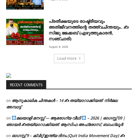
പ്രതീക്ഷയുടെ രാഷ്ട്രീയവും
അതിജീവനത്തിന്റെ തത്ത്വചിന്തയും.. ✍️
സിജു ജേക്കബ് (എഴുത്തുകാരൻ,
സഞ്ചാരി)
August 8, 2026
Load more
RECENT COMMENTS
ആനുകാലിക ചിന്തകൾ – 14 ✍ തയ്യാറാക്കിയത്: നിർമല
on
അമ്പാട്ട്
മലയാളി മനസ്സ് — ആരോഗ്യ വീഥി
– 2026 | ഓഗസ്റ്റ് 09 |
on
ഞായർ ✍
തയ്യാറാക്കിയത്: ആസിഫ അഫ്രോസ്, ബാംഗ്ലൂർ
ഓഗസ്റ്റ് 9 – ക്വിറ്റ് ഇന്ത്യ ദിനം (Quit India Movement Day) ✍
on