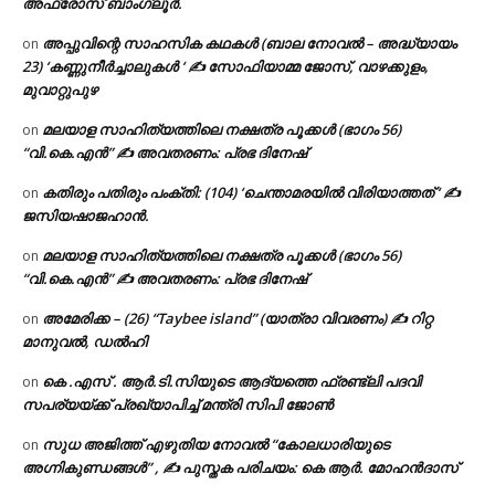
അഫ്രോസ് ബാംഗ്ലൂർ.
അപ്പുവിന്റെ സാഹസിക കഥകൾ (ബാല നോവൽ – അദ്ധ്യായം
on
23) ‘കണ്ണുനീർച്ചാലുകൾ ‘ ✍ സോഫിയാമ്മ ജോസ്, വാഴക്കുളം,
മുവാറ്റുപുഴ
മലയാള സാഹിത്യത്തിലെ നക്ഷത്ര പൂക്കൾ (ഭാഗം 56)
on
“വി.കെ.എൻ” ✍ അവതരണം: പ്രഭ ദിനേഷ്
കതിരും പതിരും പംക്തി: (104) ‘ചെന്താമരയിൽ വിരിയാത്തത് ‘ ✍
on
ജസിയഷാജഹാൻ.
മലയാള സാഹിത്യത്തിലെ നക്ഷത്ര പൂക്കൾ (ഭാഗം 56)
on
“വി.കെ.എൻ” ✍ അവതരണം: പ്രഭ ദിനേഷ്
അമേരിക്ക – (26) “Taybee island” (യാത്രാ വിവരണം) ✍ റിറ്റ
on
മാനുവൽ, ഡൽഹി
കെ .എസ് . ആർ.ടി.സിയുടെ ആദ്യത്തെ ഫ്രണ്ട്ലി പദവി
on
സപര്യയ്ക്ക് പ്രഖ്യാപിച്ച് മന്ത്രി സിപി ജോൺ
സുധ അജിത്ത് എഴുതിയ നോവൽ “കോലധാരിയുടെ
on
അഗ്നികുണ്ഡങ്ങള്‍” , ✍ പുസ്തക പരിചയം: കെ ആർ. മോഹൻദാസ്