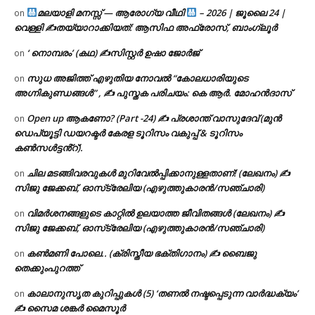
മലയാളി മനസ്സ് — ആരോഗ്യ വീഥി
– 2026 | ജൂലൈ 24 |
on
വെള്ളി ✍
തയ്യാറാക്കിയത്: ആസിഫ അഫ്രോസ്, ബാംഗ്ലൂർ
‘ നൊമ്പരം’ (കഥ) ✍സിസ്റ്റർ ഉഷാ ജോർജ്
on
സുധ അജിത്ത് എഴുതിയ നോവൽ “കോലധാരിയുടെ
on
അഗ്നികുണ്ഡങ്ങള്‍” , ✍ പുസ്തക പരിചയം: കെ ആർ. മോഹൻദാസ്
Open up ആകണോ? (Part -24) ✍ പ്രശാന്ത് വാസുദേവ് (മുൻ
on
ഡെപ്യൂട്ടി ഡയറക്ടർ കേരള ടൂറിസം വകുപ്പ് & ടൂറിസം
കൺസൾട്ടൻ്റ്).
ചില മടങ്ങിവരവുകൾ മുറിവേൽപ്പിക്കാനുള്ളതാണ്! (ലേഖനം) ✍️
on
സിജു ജേക്കബ്, ഓസ്‌ട്രേലിയ (എഴുത്തുകാരൻ/സഞ്ചാരി)
വിമർശനങ്ങളുടെ കാറ്റിൽ ഉലയാത്ത ജീവിതങ്ങൾ (ലേഖനം) ✍️
on
സിജു ജേക്കബ്, ഓസ്‌ട്രേലിയ (എഴുത്തുകാരൻ/സഞ്ചാരി)
കൺമണി പോലെ.. (ക്രിസ്തീയ ഭക്തിഗാനം) ✍ ബൈജു
on
തെക്കുംപുറത്ത്
കാലാനുസൃത കുറിപ്പുകൾ (5) ‘തണൽ നഷ്ടപ്പെടുന്ന വാർദ്ധക്യം’
on
✍ സൈമ ശങ്കർ മൈസൂർ