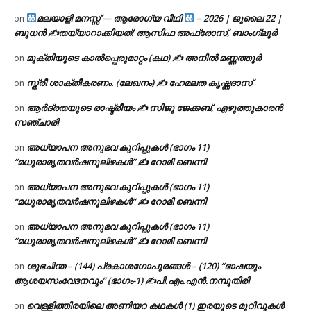
മലയാളി മനസ്സ് — ആരോഗ്യ വീഥി
– 2026 | ജൂലൈ 22 |
on
ബുധൻ ✍
തയ്യാറാക്കിയത്: ആസിഫ അഫ്രോസ്, ബാംഗ്ലൂർ
മുക്തിയുടെ കാൽപ്പെരുമാറ്റം (കഥ) ✍ അനിൽ മണ്ണത്തൂർ
on
സ്ത്രീ ശാക്തീകരണം. (ലേഖനം) ✍ ഹേമലത കൃഷ്ണദാസ്
on
ആർദ്രതയുടെ രാഷ്ട്രീയം ✍️ സിജു ജേക്കബ്, എഴുത്തുകാരൻ
on
സഞ്ചാരി
അധ്യാപന അനുഭവ കുറിപ്പുകൾ (ഭാഗം 11)
on
“മധുരാമൃതവർഷനൂലിഴകൾ” ✍ റോമി ബെന്നി
അധ്യാപന അനുഭവ കുറിപ്പുകൾ (ഭാഗം 11)
on
“മധുരാമൃതവർഷനൂലിഴകൾ” ✍ റോമി ബെന്നി
അധ്യാപന അനുഭവ കുറിപ്പുകൾ (ഭാഗം 11)
on
“മധുരാമൃതവർഷനൂലിഴകൾ” ✍ റോമി ബെന്നി
ശുഭചിന്ത – (144) പ്രകാശഗോപുരങ്ങൾ – (120) “ഭാഷയും
on
ആശയസംവേദനവും” (ഭാഗം-1) ✍പി.എം.എൻ.നമ്പൂതിരി
വെള്ളിത്തിരയിലെ അണിയറ കഥകൾ (1) ഇരയുടെ മുറിവുകൾ
on