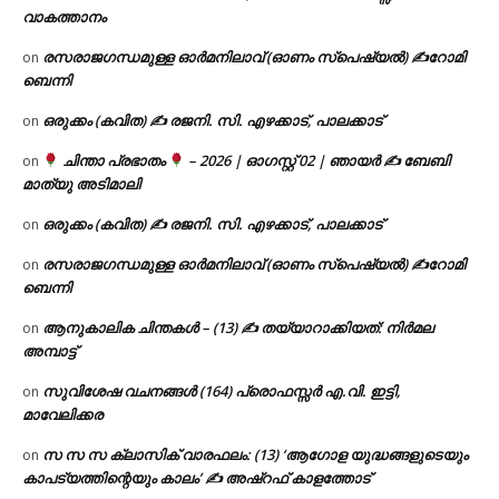
വാകത്താനം
രസരാജഗന്ധമുള്ള ഓർമനിലാവ് (ഓണം സ്‌പെഷ്യൽ) ✍റോമി
on
ബെന്നി
ഒരുക്കം (കവിത) ✍ രജനി. സി. എഴക്കാട്, പാലക്കാട്
on
ചിന്താ പ്രഭാതം
– 2026 | ഓഗസ്റ്റ് 02 | ഞായർ ✍
ബേബി
on
മാത്യു അടിമാലി
ഒരുക്കം (കവിത) ✍ രജനി. സി. എഴക്കാട്, പാലക്കാട്
on
രസരാജഗന്ധമുള്ള ഓർമനിലാവ് (ഓണം സ്‌പെഷ്യൽ) ✍റോമി
on
ബെന്നി
ആനുകാലിക ചിന്തകൾ – (13) ✍ തയ്യാറാക്കിയത്: നിർമല
on
അമ്പാട്ട്
സുവിശേഷ വചനങ്ങൾ (164) പ്രൊഫസ്സർ എ.വി. ഇട്ടി,
on
മാവേലിക്കര
സ സ സ ക്ലാസിക് വാരഫലം: (13) ‘ആഗോള യുദ്ധങ്ങളുടെയും
on
കാപട്യത്തിന്റെയും കാലം’ ✍ അഷ്റഫ് കാളത്തോട്