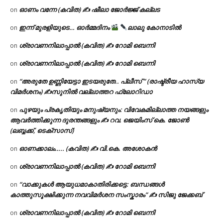
ഓണം വന്നേ (കവിത) ✍ ഷീലാ ജോർജ്ജ് കല്ലട
on
ഇന്ന് മുരളിയുടെ… ഓർമ്മദിനം
ലാലു കോനാടിൽ
on
ശ്രാവണനിലാപ്പാൽ (കവിത) ✍ റോമി ബെന്നി
on
ശ്രാവണനിലാപ്പാൽ (കവിത) ✍ റോമി ബെന്നി
on
“അരുതേ ഉണ്ണിയേട്ടാ ഇടയരുതേ.. പ്ലീസ് ” (രാഷ്ട്രീയ ഹാസ്യ
on
വിമർശനം) ✍സുനിൽ വല്ലാത്തറ ഫ്ലോറിഡാ
പുഴയും പ്രകൃതിയും മനുഷ്യനും: വിവേകമില്ലാത്ത നയങ്ങളും
on
ആവർത്തിക്കുന്ന ദുരന്തങ്ങളും ✍ റവ. ജെയിംസ് കെ. ജോൺ
(ലബ്ബക്ക്, ടെക്സാസ്)
ഓണക്കാലം….. (കവിത) ✍ വി.കെ. അശോകൻ
on
ശ്രാവണനിലാപ്പാൽ (കവിത) ✍ റോമി ബെന്നി
on
“വാക്കുകൾ ആയുധമാകാതിരിക്കട്ടെ: ബന്ധങ്ങൾ
on
കാത്തുസൂക്ഷിക്കുന്ന നവവിമർശന സംസ്കാരം” ✍️ സിജു ജേക്കബ്
ശ്രാവണനിലാപ്പാൽ (കവിത) ✍ റോമി ബെന്നി
on