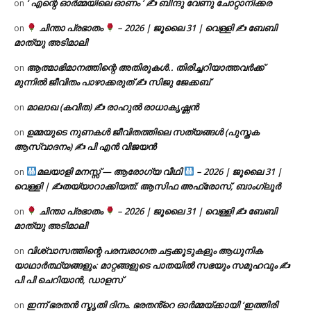
‘ എന്റെ ഓർമ്മയിലെ ഓണം ‘ ✍ ബിന്ദു വേണു ചോറ്റാനിക്കര
on
ചിന്താ പ്രഭാതം
– 2026 | ജൂലൈ 31 | വെള്ളി ✍
ബേബി
on
മാത്യു അടിമാലി
ആത്മാഭിമാനത്തിന്റെ അതിരുകൾ.. തിരിച്ചറിയാത്തവർക്ക്
on
മുന്നിൽ ജീവിതം പാഴാക്കരുത് ✍️ സിജു ജേക്കബ്
മാലാഖ (കവിത) ✍ രാഹുൽ രാധാകൃഷ്ണൻ
on
ഉമ്മയുടെ നുണകൾ ജീവിതത്തിലെ സത്യങ്ങൾ (പുസ്തക
on
ആസ്വാദനം) ✍ പി എൻ വിജയൻ
മലയാളി മനസ്സ് — ആരോഗ്യ വീഥി
– 2026 | ജൂലൈ 31 |
on
വെള്ളി | ✍
തയ്യാറാക്കിയത്: ആസിഫ അഫ്രോസ്, ബാംഗ്ലൂർ
ചിന്താ പ്രഭാതം
– 2026 | ജൂലൈ 31 | വെള്ളി ✍
ബേബി
on
മാത്യു അടിമാലി
വിശ്വാസത്തിന്റെ പരമ്പരാഗത ചട്ടക്കൂടുകളും ആധുനിക
on
യാഥാർത്ഥ്യങ്ങളും: മാറ്റങ്ങളുടെ പാതയിൽ സഭയും സമൂഹവും ✍
പി പി ചെറിയാൻ, ഡാളസ്
ഇന്ന് ഭരതൻ സ്മൃതി ദിനം. ഭരതൻ്റെ ഓർമ്മയ്ക്കായി ‘ഇത്തിരി
on