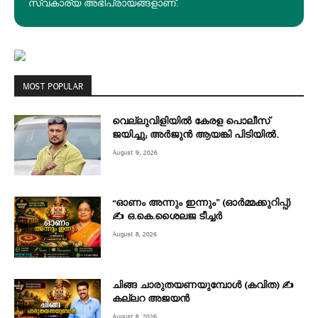
സ്വകാര്യ അഭിപ്രായങ്ങളാണ്.
MOST POPULAR
വെല്ലുവിളിയിൽ കേരള പൊലീസ്
ജയിച്ചു; അർജുൻ ആയങ്കി പിടിയിൽ.
August 9, 2026
“ഓണം അന്നും ഇന്നും” (ഓർമ്മക്കുറിപ്പ്)
✍ ഒ.കെ.ശൈലജ ടീച്ചർ
August 8, 2026
ചിങ്ങ ചാരുതയണയുമ്പോൾ (കവിത) ✍
കല്ലറ അജയൻ
August 8, 2026