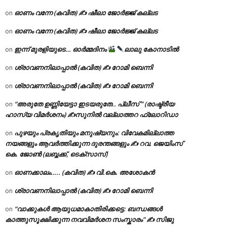
ഓണം വന്നേ (കവിത) ✍ ഷീലാ ജോർജ്ജ് കല്ലട
on
ഓണം വന്നേ (കവിത) ✍ ഷീലാ ജോർജ്ജ് കല്ലട
on
ഇന്ന് മുരളിയുടെ… ഓർമ്മദിനം
ലാലു കോനാടിൽ
on
ശ്രാവണനിലാപ്പാൽ (കവിത) ✍ റോമി ബെന്നി
on
ശ്രാവണനിലാപ്പാൽ (കവിത) ✍ റോമി ബെന്നി
on
“അരുതേ ഉണ്ണിയേട്ടാ ഇടയരുതേ.. പ്ലീസ് ” (രാഷ്ട്രീയ
on
ഹാസ്യ വിമർശനം) ✍സുനിൽ വല്ലാത്തറ ഫ്ലോറിഡാ
പുഴയും പ്രകൃതിയും മനുഷ്യനും: വിവേകമില്ലാത്ത
on
നയങ്ങളും ആവർത്തിക്കുന്ന ദുരന്തങ്ങളും ✍ റവ. ജെയിംസ്
കെ. ജോൺ (ലബ്ബക്ക്, ടെക്സാസ്)
ഓണക്കാലം….. (കവിത) ✍ വി.കെ. അശോകൻ
on
ശ്രാവണനിലാപ്പാൽ (കവിത) ✍ റോമി ബെന്നി
on
“വാക്കുകൾ ആയുധമാകാതിരിക്കട്ടെ: ബന്ധങ്ങൾ
on
കാത്തുസൂക്ഷിക്കുന്ന നവവിമർശന സംസ്കാരം” ✍️ സിജു