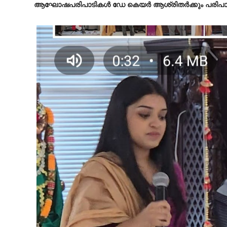
ആഘോഷപരിപാടികൾ ഡേ കെയർ ആശ്രിതർക്കും പരിപാലക