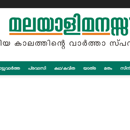
ട്ടുവാർത്ത
പ്രവാസി
കഥ/കവിത
യാത്ര
മതം
സിന