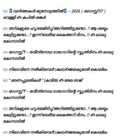
വാർത്തകൾ ഒറ്റനോട്ടത്തിൽ
– 2026 | ഓഗസ്റ്റ് 07 |
on
വെള്ളി ✍
കപിൽ ശങ്കർ
തറികളുടെ ഹൃദയമിടിപ്പ് അറിഞ്ഞിട്ടുണ്ടോ..? ആ ശബ്ദം
on
കേട്ടിട്ടുണ്ടോ…? ഇന്ന് ദേശീയ കൈത്തറി ദിനം..!! ✍ ലാലു
കോനാടിൽ
ഓഗസ്റ്റ് 𝟕 – രവീന്ദ്രനാഥ ടാഗോറിന്റെ സ്മൃതിദിനം ✍ ലാലു
on
കോനാടിൽ
നിലാവിനെ നൽകിയവൾ (കഥ)✍ജയകുമാരി കൊല്ലം
on
” ഓണപ്പുലരികൾ ” (കവിത) ✍ രേഖ രാജ്
on
ഓഗസ്റ്റ് 𝟕 – രവീന്ദ്രനാഥ ടാഗോറിന്റെ സ്മൃതിദിനം ✍ ലാലു
on
കോനാടിൽ
തറികളുടെ ഹൃദയമിടിപ്പ് അറിഞ്ഞിട്ടുണ്ടോ..? ആ ശബ്ദം
on
കേട്ടിട്ടുണ്ടോ…? ഇന്ന് ദേശീയ കൈത്തറി ദിനം..!! ✍ ലാലു
കോനാടിൽ
നിലാവിനെ നൽകിയവൾ (കഥ)✍ജയകുമാരി കൊല്ലം
on