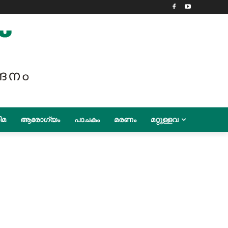
ിമ
ആരോഗ്യം
പാചകം
മരണം
മറ്റുള്ളവ