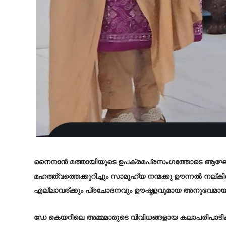
നൈനാൻ മത്തായിയുടെ ഉപക്രമപ്രസംഗത്തോടെ ആഘോഷ പ
മഹത്ത്വത്തെക്കുറിച്ചും സാമൂഹ്യ നന്മക്കു ഊന്നൽ നല്കി
എല്ലാവര്ക്കും പ്രചോദനവും ഊഷ്മളവുമായ അനുഭവമായി 
ഡേ കെയറിലെ അമ്മമാരുടെ വിവിധങ്ങളായ കലാപരിപാ