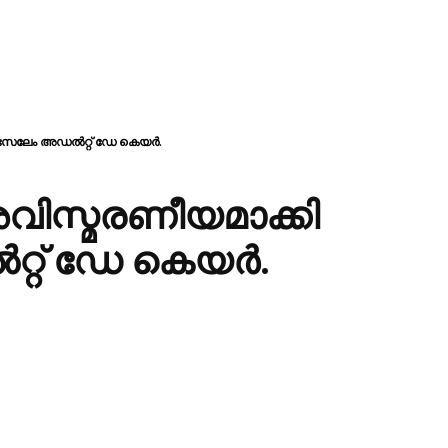
േലേം അഡൽറ്റ് ഡേ കെയർ.
ിസ്മരണീയമാക്കി
റ് ഡേ കെയർ.