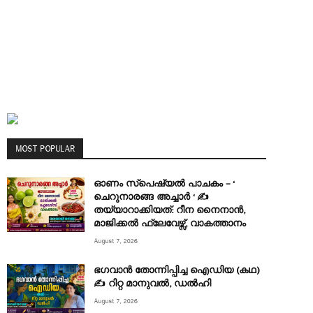
MOST POPULAR
ഓണം സ്പെഷ്യൽ പാചകം – ‘
ചെറുനാരങ്ങ അച്ചാർ ‘ ✍
തയ്യാറാക്കിയത്: റീന നൈനാൻ,
മാജിക്കൽ ഫ്ലേവേഴ്സ്, വാകത്താനം
August 7, 2026
ഭഗവാൻ തോന്നിപ്പിച്ച ഐഡിയ (കഥ)
✍ റിറ്റ മാനുവൽ, ഡൽഹി
August 7, 2026