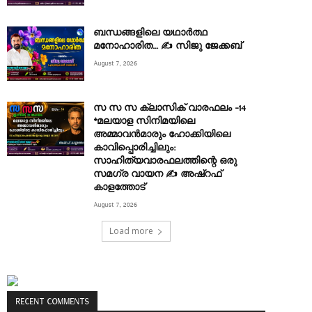
ബന്ധങ്ങളിലെ യഥാർത്ഥ
മനോഹാരിത… ✍️ സിജു ജേക്കബ്
August 7, 2026
സ സ സ ക്ലാസിക് വാരഫലം -14
*മലയാള സിനിമയിലെ
അമ്മാവൻമാരും ഹോക്കിയിലെ
കാവിപ്പൊരിച്ചിലും:
സാഹിത്യവാരഫലത്തിന്റെ ഒരു
സമഗ്ര വായന ✍ അഷ്റഫ്
കാളത്തോട്
August 7, 2026
Load more
RECENT COMMENTS