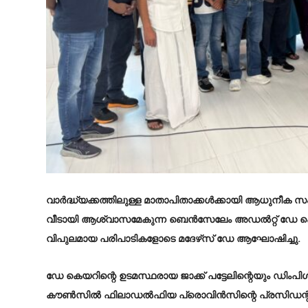
വാർദ്ധ്യക്കത്തിലുള്ള മാതാപിതാക്കൾക്കായി ആധുനീക സ
വീടായി ആശ്വാസമേകുന്ന ബെൻസേലേം അഡൽറ്റ് ഡേ കെ
വിപുലമായ പരിപാടികളോടെ മദേഴ്‌സ് ഡേ ആഘോഷിച്ചു.
ഡേ കെയറിന്റെ ഉടമസ്ഥരായ ജാക്ക് പട്ടേലിന്റെയും ഡിംപി
കൗൺസിൽ ഫിലാഡൽഫിയ പ്രൊവിൻസിന്റെ പ്രസിഡന്റ് ന