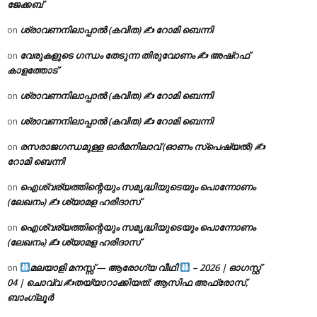
ജേക്കബ്
ശ്രാവണനിലാപ്പാൽ (കവിത) ✍ റോമി ബെന്നി
on
വേരുകളുടെ ഗന്ധം തേടുന്ന തിരുവോണം ✍ അഷ്റഫ്
on
കാളത്തോട്
ശ്രാവണനിലാപ്പാൽ (കവിത) ✍ റോമി ബെന്നി
on
ശ്രാവണനിലാപ്പാൽ (കവിത) ✍ റോമി ബെന്നി
on
രസരാജഗന്ധമുള്ള ഓർമനിലാവ് (ഓണം സ്‌പെഷ്യൽ) ✍
on
റോമി ബെന്നി
ഐശ്വര്യത്തിന്റെയും സമൃദ്ധിയുടെയും പൊന്നോണം
on
(ലേഖനം) ✍ ശ്യാമള ഹരിദാസ്
ഐശ്വര്യത്തിന്റെയും സമൃദ്ധിയുടെയും പൊന്നോണം
on
(ലേഖനം) ✍ ശ്യാമള ഹരിദാസ്
മലയാളി മനസ്സ് — ആരോഗ്യ വീഥി
– 2026 | ഓഗസ്റ്റ്
on
04 | ചൊവ്വ ✍
തയ്യാറാക്കിയത്: ആസിഫ അഫ്രോസ്,
ബാംഗ്ലൂർ