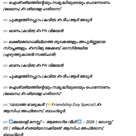
ഐശ്വര്യത്തിന്റെയും സമൃദ്ധിയുടെയും പൊന്നോണം
on
(ലേഖനം) ✍ ശ്യാമള ഹരിദാസ്
പൂക്കളത്തിനപ്പുറം (കവിത) ✍ ദീപ ആർ അടൂർ
on
ഓണം (കവിത) ✍ PN വിജയൻ
on
ലക്ഷ്യബോധമില്ലാത്ത തുടക്കങ്ങളും അപൂർണ്ണമായ
on
സ്വപ്നങ്ങളും. ✍️സിജു ജേക്കബ്, ഓസ്‌ട്രേലിയ
(എഴുത്തുകാരൻ/സഞ്ചാരി)
ഓണം (കവിത) ✍ PN വിജയൻ
on
പൂക്കളത്തിനപ്പുറം (കവിത) ✍ ദീപ ആർ അടൂർ
on
ഐശ്വര്യത്തിന്റെയും സമൃദ്ധിയുടെയും പൊന്നോണം
on
(ലേഖനം) ✍ ശ്യാമള ഹരിദാസ്
‘വാടാത്ത വേരുകൾ’ (
Friendship Day Special) ✍
on
ആസിഫ അഫ്രോസ്, ബാംഗ്ലൂർ.
മലയാളി മനസ്സ് — ആരോഗ്യ വീഥി
– 2026 | ഓഗസ്റ്റ്
on
03 | തിങ്കൾ ✍
തയ്യാറാക്കിയത്: ആസിഫ അഫ്രോസ്,
ബാംഗ്ലൂർ