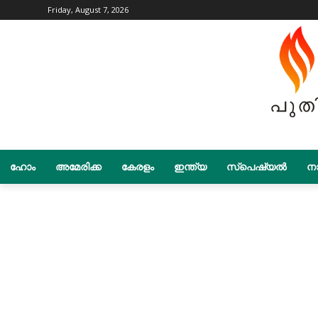
Friday, August 7, 2026
ഹോം
അമേരിക്ക
കേരളം
ഇന്ത്യ
സ്പെഷ്യൽ
നാ