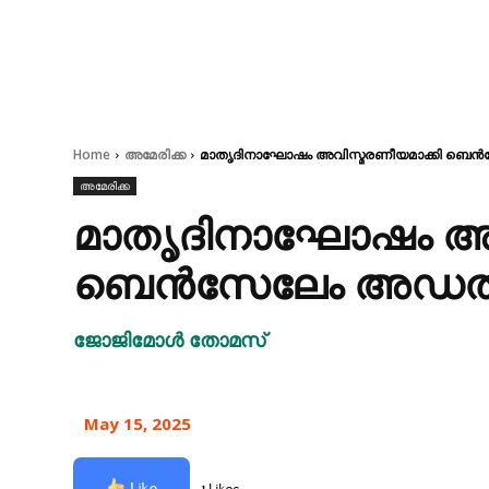
Home
അമേരിക്ക
മാതൃദിനാഘോഷം അവിസ്മരണീയമാക്കി ബെൻസ
അമേരിക്ക
മാതൃദിനാഘോഷം അവ
ബെൻസേലേം അഡൽറ്
ജോജിമോൾ തോമസ്
May 15, 2025
Like