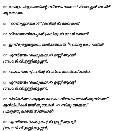
കേരളം പ്രളയത്തിന്റെ സ്വന്തം നാടോ ? ✍️അഫ്സൽ ബഷീർ
on
തൃക്കോമല
” ഓണപ്പുലരികൾ ” (കവിത) ✍ രേഖ രാജ്
on
ശ്രാവണനിലാപ്പാൽ (കവിത) ✍ റോമി ബെന്നി
on
ഇന്ന് മുരളിയുടെ… ഓർമ്മദിനം
ലാലു കോനാടിൽ
on
പുനർജന്മം (ചെറുകഥ) ✍ ഉണ്ണി ആവട്ടി
on
(ഡോ.ടി.വി.ഉണ്ണിക്കൃഷ്ണൻ)
ഓണം വന്നേ (കവിത) ✍ ഷീലാ ജോർജ്ജ് കല്ലട
on
പുനർജന്മം (ചെറുകഥ) ✍ ഉണ്ണി ആവട്ടി
on
(ഡോ.ടി.വി.ഉണ്ണിക്കൃഷ്ണൻ)
വിധികർത്താക്കളുടെ ലോകം: വിവേകം തോൽക്കുന്നിടത്ത്
on
മുൻവിധികൾ ജയിക്കുമ്പോൾ. ✍️ സിജു ജേക്കബ്
(എഴുത്തുകാരൻ,സഞ്ചാരി)
പുനർജന്മം (ചെറുകഥ) ✍ ഉണ്ണി ആവട്ടി
on
(ഡോ.ടി.വി.ഉണ്ണിക്കൃഷ്ണൻ)