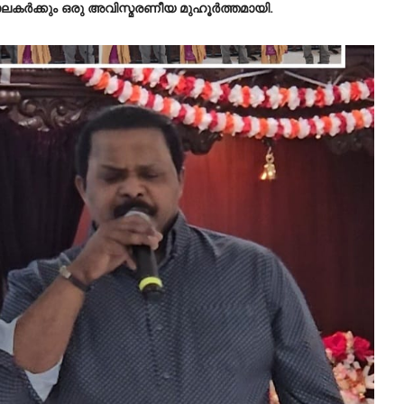
ർക്കും ഒരു അവിസ്മരണീയ മുഹൂർത്തമായി.