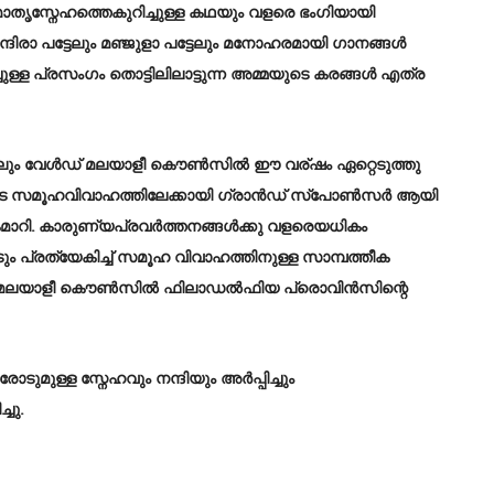
മാതൃസ്നേഹത്തെകുറിച്ചുള്ള കഥയും വളരെ ഭംഗിയായി
ന്ദിരാ പട്ടേലും മഞ്ജുളാ പട്ടേലും മനോഹരമായി ഗാനങ്ങൾ
ചുള്ള പ്രസംഗം തൊട്ടിലിലാട്ടുന്ന അമ്മയുടെ കരങ്ങൾ എത്ര
പട്ടേലും വേൾഡ് മലയാളീ കൌൺസിൽ ഈ വര്ഷം ഏറ്റെടുത്തു
ളുടെ സമൂഹവിവാഹത്തിലേക്കായി ഗ്രാൻഡ് സ്പോൺസർ ആയി
ൈമാറി. കാരുണ്യപ്രവർത്തനങ്ങൾക്കു വളരെയധികം
പ്രത്യേകിച്ച് സമൂഹ വിവാഹത്തിനുള്ള സാമ്പത്തീക
േൾഡ് മലയാളീ കൌൺസിൽ ഫിലാഡൽഫിയ പ്രൊവിൻസിന്റെ
മുള്ള സ്നേഹവും നന്ദിയും അർപ്പിച്ചും
ചു.