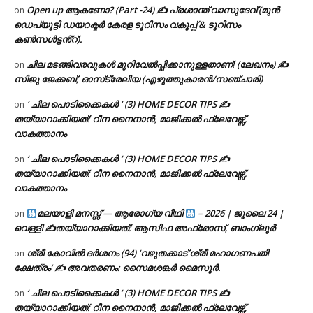
Open up ആകണോ? (Part -24) ✍ പ്രശാന്ത് വാസുദേവ് (മുൻ
on
ഡെപ്യൂട്ടി ഡയറക്ടർ കേരള ടൂറിസം വകുപ്പ് & ടൂറിസം
കൺസൾട്ടൻ്റ്).
ചില മടങ്ങിവരവുകൾ മുറിവേൽപ്പിക്കാനുള്ളതാണ്! (ലേഖനം) ✍️
on
സിജു ജേക്കബ്, ഓസ്‌ട്രേലിയ (എഴുത്തുകാരൻ/സഞ്ചാരി)
‘ ചില പൊടിക്കൈകൾ ‘ (3) HOME DECOR TIPS ✍
on
തയ്യാറാക്കിയത്: റീന നൈനാൻ, മാജിക്കൽ ഫ്ലേവേഴ്സ്,
വാകത്താനം
‘ ചില പൊടിക്കൈകൾ ‘ (3) HOME DECOR TIPS ✍
on
തയ്യാറാക്കിയത്: റീന നൈനാൻ, മാജിക്കൽ ഫ്ലേവേഴ്സ്,
വാകത്താനം
മലയാളി മനസ്സ് — ആരോഗ്യ വീഥി
– 2026 | ജൂലൈ 24 |
on
വെള്ളി ✍
തയ്യാറാക്കിയത്: ആസിഫ അഫ്രോസ്, ബാംഗ്ലൂർ
ശ്രീ കോവിൽ ദർശനം (94) ‘വഴുതക്കാട് ശ്രീ മഹാഗണപതി
on
ക്ഷേത്രം’ ✍ അവതരണം: സൈമശങ്കർ മൈസൂർ.
‘ ചില പൊടിക്കൈകൾ ‘ (3) HOME DECOR TIPS ✍
on
തയ്യാറാക്കിയത്: റീന നൈനാൻ, മാജിക്കൽ ഫ്ലേവേഴ്സ്,