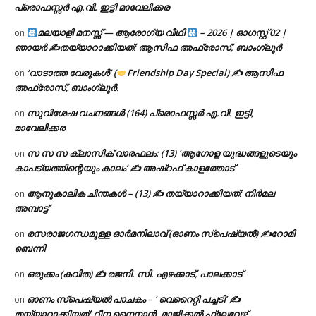
പ്രൊഫസ്സർ എ.വി. ഇട്ടി മാവേലിക്കര
മലയാളി മനസ്സ് — ആരോഗ്യ വീഥി
– 2026 | ഓഗസ്റ്റ് 02 |
on
ഞായർ ✍
തയ്യാറാക്കിയത്: ആസിഫ അഫ്രോസ്, ബാംഗ്ലൂർ
‘വാടാത്ത വേരുകൾ’ (
Friendship Day Special) ✍ ആസിഫ
on
അഫ്രോസ്, ബാംഗ്ലൂർ.
സുവിശേഷ വചനങ്ങൾ (164) പ്രൊഫസ്സർ എ.വി. ഇട്ടി,
on
മാവേലിക്കര
സ സ സ ക്ലാസിക് വാരഫലം: (13) ‘ആഗോള യുദ്ധങ്ങളുടെയും
on
കാപട്യത്തിന്റെയും കാലം’ ✍ അഷ്റഫ് കാളത്തോട്
ആനുകാലിക ചിന്തകൾ – (13) ✍ തയ്യാറാക്കിയത്: നിർമല
on
അമ്പാട്ട്
രസരാജഗന്ധമുള്ള ഓർമനിലാവ് (ഓണം സ്‌പെഷ്യൽ) ✍റോമി
on
ബെന്നി
ഒരുക്കം (കവിത) ✍ രജനി. സി. എഴക്കാട്, പാലക്കാട്
on
ഓണം സ്പെഷ്യൽ പാചകം – ‘ വെറൈറ്റി പച്ചടി’ ✍
on
തയ്യാറാക്കിയത്: റീന നൈനാൻ, മാജിക്കൽ ഫ്ലേവേഴ്സ്,