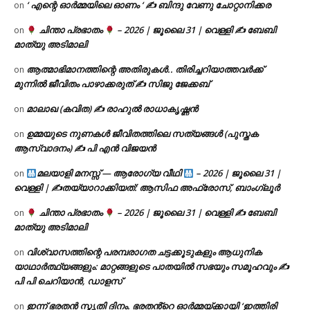
‘ എന്റെ ഓർമ്മയിലെ ഓണം ‘ ✍ ബിന്ദു വേണു ചോറ്റാനിക്കര
on
ചിന്താ പ്രഭാതം
– 2026 | ജൂലൈ 31 | വെള്ളി ✍
ബേബി
on
മാത്യു അടിമാലി
ആത്മാഭിമാനത്തിന്റെ അതിരുകൾ.. തിരിച്ചറിയാത്തവർക്ക്
on
മുന്നിൽ ജീവിതം പാഴാക്കരുത് ✍️ സിജു ജേക്കബ്
മാലാഖ (കവിത) ✍ രാഹുൽ രാധാകൃഷ്ണൻ
on
ഉമ്മയുടെ നുണകൾ ജീവിതത്തിലെ സത്യങ്ങൾ (പുസ്തക
on
ആസ്വാദനം) ✍ പി എൻ വിജയൻ
മലയാളി മനസ്സ് — ആരോഗ്യ വീഥി
– 2026 | ജൂലൈ 31 |
on
വെള്ളി | ✍
തയ്യാറാക്കിയത്: ആസിഫ അഫ്രോസ്, ബാംഗ്ലൂർ
ചിന്താ പ്രഭാതം
– 2026 | ജൂലൈ 31 | വെള്ളി ✍
ബേബി
on
മാത്യു അടിമാലി
വിശ്വാസത്തിന്റെ പരമ്പരാഗത ചട്ടക്കൂടുകളും ആധുനിക
on
യാഥാർത്ഥ്യങ്ങളും: മാറ്റങ്ങളുടെ പാതയിൽ സഭയും സമൂഹവും ✍
പി പി ചെറിയാൻ, ഡാളസ്
ഇന്ന് ഭരതൻ സ്മൃതി ദിനം. ഭരതൻ്റെ ഓർമ്മയ്ക്കായി ‘ഇത്തിരി
on