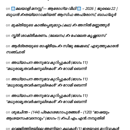
മലയാളി മനസ്സ് — ആരോഗ്യ വീഥി
– 2026 | ജൂലൈ 22 |
on
ബുധൻ ✍
തയ്യാറാക്കിയത്: ആസിഫ അഫ്രോസ്, ബാംഗ്ലൂർ
മുക്തിയുടെ കാൽപ്പെരുമാറ്റം (കഥ) ✍ അനിൽ മണ്ണത്തൂർ
on
സ്ത്രീ ശാക്തീകരണം. (ലേഖനം) ✍ ഹേമലത കൃഷ്ണദാസ്
on
ആർദ്രതയുടെ രാഷ്ട്രീയം ✍️ സിജു ജേക്കബ്, എഴുത്തുകാരൻ
on
സഞ്ചാരി
അധ്യാപന അനുഭവ കുറിപ്പുകൾ (ഭാഗം 11)
on
“മധുരാമൃതവർഷനൂലിഴകൾ” ✍ റോമി ബെന്നി
അധ്യാപന അനുഭവ കുറിപ്പുകൾ (ഭാഗം 11)
on
“മധുരാമൃതവർഷനൂലിഴകൾ” ✍ റോമി ബെന്നി
അധ്യാപന അനുഭവ കുറിപ്പുകൾ (ഭാഗം 11)
on
“മധുരാമൃതവർഷനൂലിഴകൾ” ✍ റോമി ബെന്നി
ശുഭചിന്ത – (144) പ്രകാശഗോപുരങ്ങൾ – (120) “ഭാഷയും
on
ആശയസംവേദനവും” (ഭാഗം-1) ✍പി.എം.എൻ.നമ്പൂതിരി
വെള്ളിത്തിരയിലെ അണിയറ കഥകൾ (1) ഇരയുടെ മുറിവുകൾ
on