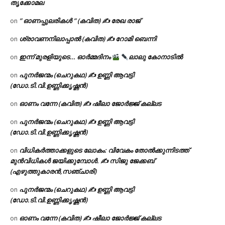
തൃക്കോമല
” ഓണപ്പുലരികൾ ” (കവിത) ✍ രേഖ രാജ്
on
ശ്രാവണനിലാപ്പാൽ (കവിത) ✍ റോമി ബെന്നി
on
ഇന്ന് മുരളിയുടെ… ഓർമ്മദിനം
ലാലു കോനാടിൽ
on
പുനർജന്മം (ചെറുകഥ) ✍ ഉണ്ണി ആവട്ടി
on
(ഡോ.ടി.വി.ഉണ്ണിക്കൃഷ്ണൻ)
ഓണം വന്നേ (കവിത) ✍ ഷീലാ ജോർജ്ജ് കല്ലട
on
പുനർജന്മം (ചെറുകഥ) ✍ ഉണ്ണി ആവട്ടി
on
(ഡോ.ടി.വി.ഉണ്ണിക്കൃഷ്ണൻ)
വിധികർത്താക്കളുടെ ലോകം: വിവേകം തോൽക്കുന്നിടത്ത്
on
മുൻവിധികൾ ജയിക്കുമ്പോൾ. ✍️ സിജു ജേക്കബ്
(എഴുത്തുകാരൻ,സഞ്ചാരി)
പുനർജന്മം (ചെറുകഥ) ✍ ഉണ്ണി ആവട്ടി
on
(ഡോ.ടി.വി.ഉണ്ണിക്കൃഷ്ണൻ)
ഓണം വന്നേ (കവിത) ✍ ഷീലാ ജോർജ്ജ് കല്ലട
on