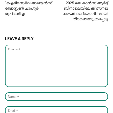
“ഐടിസെർവ് അലയൻസ്
2025 ലെ കാൻസ് ആർട്ട്
ബോസ്റ്റൺ ചാപ്റ്റർ
ബിനാലെയിലേക്ക് അനഖ
രൂപീകരിച്ചു
നായർ ഔദ്യോഗികമായി
തിരഞ്ഞെടുക്കപ്പെട്ടു
LEAVE A REPLY
Comment:
Nam
Emai