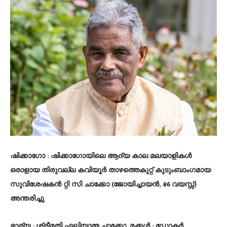
ഷിക്കാഗോ :
ഷിക്കാഗോയിലെ ആദ്യ കാല മലയാളികൾ
ഒരാളായ തിരുവല്ല കവിയൂർ താഴത്തെകുറ്റ് കുടുംബാംഗമായ
സുവിശേഷകൻ റ്റി സി ചാക്കോ (ജോയിച്ചായൻ, 86 വയസ്സ്)
അന്തരിച്ചു
ഭാര്യ : ശ്രീമതി ഏലിയാമ്മ ചാക്കോ. മക്കൾ : ഡോക്ടർ