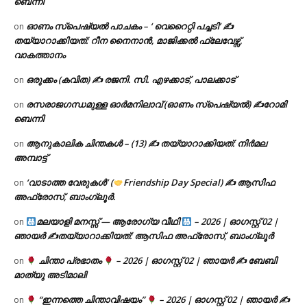
ബെന്നി
ഓണം സ്പെഷ്യൽ പാചകം – ‘ വെറൈറ്റി പച്ചടി’ ✍
on
തയ്യാറാക്കിയത്: റീന നൈനാൻ, മാജിക്കൽ ഫ്ലേവേഴ്സ്,
വാകത്താനം
ഒരുക്കം (കവിത) ✍ രജനി. സി. എഴക്കാട്, പാലക്കാട്
on
രസരാജഗന്ധമുള്ള ഓർമനിലാവ് (ഓണം സ്‌പെഷ്യൽ) ✍റോമി
on
ബെന്നി
ആനുകാലിക ചിന്തകൾ – (13) ✍ തയ്യാറാക്കിയത്: നിർമല
on
അമ്പാട്ട്
‘വാടാത്ത വേരുകൾ’ (
Friendship Day Special) ✍ ആസിഫ
on
അഫ്രോസ്, ബാംഗ്ലൂർ.
മലയാളി മനസ്സ് — ആരോഗ്യ വീഥി
– 2026 | ഓഗസ്റ്റ് 02 |
on
ഞായർ ✍
തയ്യാറാക്കിയത്: ആസിഫ അഫ്രോസ്, ബാംഗ്ലൂർ
ചിന്താ പ്രഭാതം
– 2026 | ഓഗസ്റ്റ് 02 | ഞായർ ✍
ബേബി
on
മാത്യു അടിമാലി
“ഇന്നത്തെ ചിന്താവിഷയം”
– 2026 | ഓഗസ്റ്റ് 02 | ഞായർ ✍
on