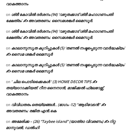
വാകത്താനം
ശ്രീ കോവിൽ ദർശനം (94) ‘വഴുതക്കാട് ശ്രീ മഹാഗണപതി
on
ക്ഷേത്രം’ ✍ അവതരണം: സൈമശങ്കർ മൈസൂർ.
ശ്രീ കോവിൽ ദർശനം (94) ‘വഴുതക്കാട് ശ്രീ മഹാഗണപതി
on
ക്ഷേത്രം’ ✍ അവതരണം: സൈമശങ്കർ മൈസൂർ.
കാലാനുസൃത കുറിപ്പുകൾ (5) ‘തണൽ നഷ്ടപ്പെടുന്ന വാർദ്ധക്യം’
on
✍ സൈമ ശങ്കർ മൈസൂർ
കാലാനുസൃത കുറിപ്പുകൾ (5) ‘തണൽ നഷ്ടപ്പെടുന്ന വാർദ്ധക്യം’
on
✍ സൈമ ശങ്കർ മൈസൂർ
‘ ചില പൊടിക്കൈകൾ ‘ (3) HOME DECOR TIPS ✍
on
തയ്യാറാക്കിയത്: റീന നൈനാൻ, മാജിക്കൽ ഫ്ലേവേഴ്സ്,
വാകത്താനം
വിവിധതരം തെയ്യങ്ങൾ.. (ഭാഗം -12) “ആടിവേടൻ” ✍
on
അവതരണം: രജിത എൻ.കെ
അമേരിക്ക – (26) “Taybee island” (യാത്രാ വിവരണം) ✍ റിറ്റ
on
മാനുവൽ, ഡൽഹി