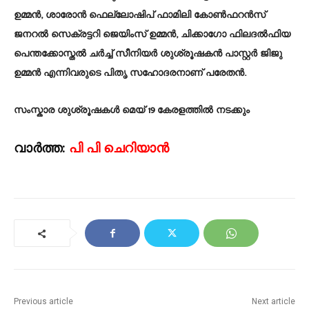
ഉമ്മൻ, ശാരോൻ ഫെല്ലോഷിപ് ഫാമിലി കോൺഫറൻസ്
ജനറൽ സെക്രട്ടറി ജെയിംസ് ഉമ്മൻ, ചിക്കാഗോ ഫിലദൽഫിയ
പെന്തക്കോസ്തൽ ചർച്ച് സീനിയർ ശുശ്രൂഷകൻ പാസ്റ്റർ ജിജു
ഉമ്മൻ എന്നിവരുടെ പിതൃ സഹോദരനാണ് പരേതൻ.
സംസ്കാര ശുശ്രൂഷകൾ മെയ് 19 കേരളത്തിൽ നടക്കും
വാർത്ത:
പി പി ചെറിയാൻ
Previous article
Next article