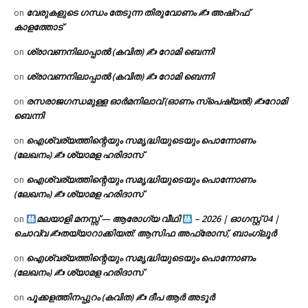
വേരുകളുടെ ഗന്ധം തേടുന്ന തിരുവോണം ✍ അഷ്റഫ്
on
കാളത്തോട്
ശ്രാവണനിലാപ്പാൽ (കവിത) ✍ റോമി ബെന്നി
on
ശ്രാവണനിലാപ്പാൽ (കവിത) ✍ റോമി ബെന്നി
on
രസരാജഗന്ധമുള്ള ഓർമനിലാവ് (ഓണം സ്‌പെഷ്യൽ) ✍റോമി
on
ബെന്നി
ഐശ്വര്യത്തിന്റെയും സമൃദ്ധിയുടെയും പൊന്നോണം
on
(ലേഖനം) ✍ ശ്യാമള ഹരിദാസ്
ഐശ്വര്യത്തിന്റെയും സമൃദ്ധിയുടെയും പൊന്നോണം
on
(ലേഖനം) ✍ ശ്യാമള ഹരിദാസ്
മലയാളി മനസ്സ് — ആരോഗ്യ വീഥി
– 2026 | ഓഗസ്റ്റ് 04 |
on
ചൊവ്വ ✍
തയ്യാറാക്കിയത്: ആസിഫ അഫ്രോസ്, ബാംഗ്ലൂർ
ഐശ്വര്യത്തിന്റെയും സമൃദ്ധിയുടെയും പൊന്നോണം
on
(ലേഖനം) ✍ ശ്യാമള ഹരിദാസ്
പൂക്കളത്തിനപ്പുറം (കവിത) ✍ ദീപ ആർ അടൂർ
on