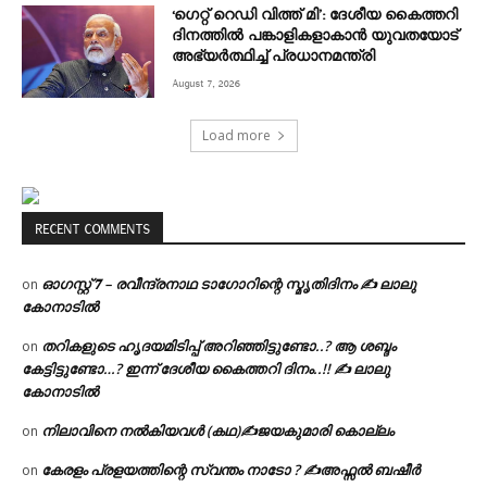
‘ഗെറ്റ് റെഡി വിത്ത് മി’: ദേശീയ കൈത്തറി
ദിനത്തിൽ പങ്കാളികളാകാൻ യുവതയോട്
അഭ്യർത്ഥിച്ച് പ്രധാനമന്ത്രി
August 7, 2026
Load more
RECENT COMMENTS
ഓഗസ്റ്റ് 𝟕 – രവീന്ദ്രനാഥ ടാഗോറിന്റെ സ്മൃതിദിനം ✍ ലാലു
on
കോനാടിൽ
തറികളുടെ ഹൃദയമിടിപ്പ് അറിഞ്ഞിട്ടുണ്ടോ..? ആ ശബ്ദം
on
കേട്ടിട്ടുണ്ടോ…? ഇന്ന് ദേശീയ കൈത്തറി ദിനം..!! ✍ ലാലു
കോനാടിൽ
നിലാവിനെ നൽകിയവൾ (കഥ)✍ജയകുമാരി കൊല്ലം
on
കേരളം പ്രളയത്തിന്റെ സ്വന്തം നാടോ ? ✍️അഫ്സൽ ബഷീർ
on