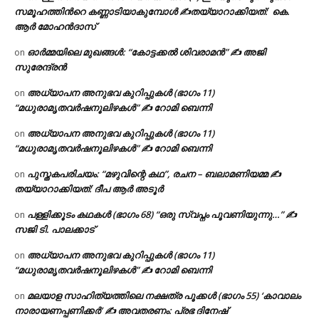
സമൂഹത്തിന്‍റെ കണ്ണാടിയാകുമ്പോൾ ✍തയ്യാറാക്കിയത്: കെ.
ആര്‍ മോഹന്‍ദാസ്
ഓർമ്മയിലെ മുഖങ്ങൾ: “കോട്ടക്കൽ ശിവരാമൻ” ✍ അജി
on
സുരേന്ദ്രൻ
അധ്യാപന അനുഭവ കുറിപ്പുകൾ (ഭാഗം 11)
on
“മധുരാമൃതവർഷനൂലിഴകൾ” ✍ റോമി ബെന്നി
അധ്യാപന അനുഭവ കുറിപ്പുകൾ (ഭാഗം 11)
on
“മധുരാമൃതവർഷനൂലിഴകൾ” ✍ റോമി ബെന്നി
പുസ്തകപരിചയം: “മഴുവിന്റെ കഥ”, രചന – ബലാമണിയമ്മ ✍
on
തയ്യാറാക്കിയത്: ദീപ ആർ അടൂർ
പള്ളിക്കൂടം കഥകൾ (ഭാഗം 68) “ഒരു സ്വപ്നം പൂവണിയുന്നു…” ✍
on
സജി ടി. പാലക്കാട്
അധ്യാപന അനുഭവ കുറിപ്പുകൾ (ഭാഗം 11)
on
“മധുരാമൃതവർഷനൂലിഴകൾ” ✍ റോമി ബെന്നി
മലയാള സാഹിത്യത്തിലെ നക്ഷത്ര പൂക്കൾ (ഭാഗം 55) ‘കാവാലം
on
നാരായണപ്പണിക്കർ’ ✍ അവതരണം: പ്രഭ ദിനേഷ്