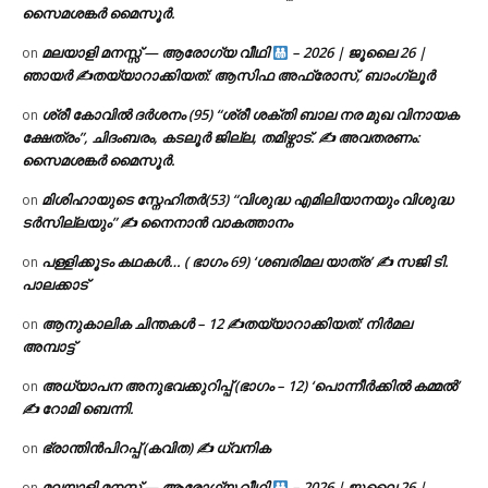
സൈമശങ്കർ മൈസൂർ.
മലയാളി മനസ്സ് — ആരോഗ്യ വീഥി
– 2026 | ജൂലൈ 26 |
on
ഞായർ ✍
തയ്യാറാക്കിയത്: ആസിഫ അഫ്രോസ്, ബാംഗ്ലൂർ
ശ്രീ കോവിൽ ദർശനം (95) “ശ്രീ ശക്തി ബാല നര മുഖ വിനായക
on
ക്ഷേത്രം”, ചിദംബരം, കടലൂർ ജില്ല, തമിഴ്നാട്. ✍ അവതരണം:
സൈമശങ്കർ മൈസൂർ.
മിശിഹായുടെ സ്നേഹിതർ(53) “വിശുദ്ധ എമിലിയാനയും വിശുദ്ധ
on
ടര്‍സില്ലയും” ✍ നൈനാൻ വാകത്താനം
പള്ളിക്കൂടം കഥകൾ… ( ഭാഗം 69) ‘ശബരിമല യാത്ര’ ✍ സജി ടി.
on
പാലക്കാട്
ആനുകാലിക ചിന്തകൾ – 12 ✍തയ്യാറാക്കിയത്: നിർമല
on
അമ്പാട്ട്
അധ്യാപന അനുഭവക്കുറിപ്പ് (ഭാഗം – 12) ‘പൊന്നീർക്കിൽ കമ്മൽ’
on
✍ റോമി ബെന്നി.
ഭ്രാന്തിൻപിറപ്പ് (കവിത) ✍ ധ്വനിക
on
മലയാളി മനസ്സ് — ആരോഗ്യ വീഥി
– 2026 | ജൂലൈ 26 |
on