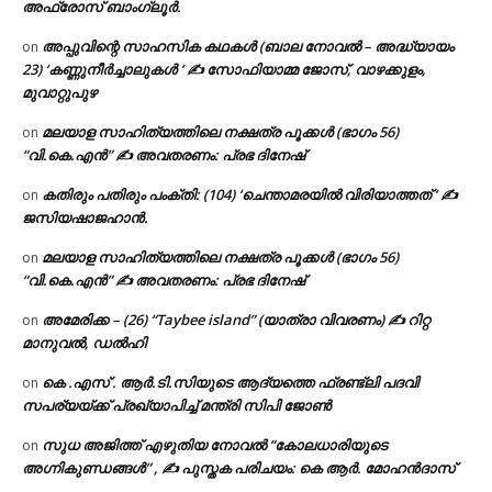
അഫ്രോസ് ബാംഗ്ലൂർ.
അപ്പുവിന്റെ സാഹസിക കഥകൾ (ബാല നോവൽ – അദ്ധ്യായം
on
23) ‘കണ്ണുനീർച്ചാലുകൾ ‘ ✍ സോഫിയാമ്മ ജോസ്, വാഴക്കുളം,
മുവാറ്റുപുഴ
മലയാള സാഹിത്യത്തിലെ നക്ഷത്ര പൂക്കൾ (ഭാഗം 56)
on
“വി.കെ.എൻ” ✍ അവതരണം: പ്രഭ ദിനേഷ്
കതിരും പതിരും പംക്തി: (104) ‘ചെന്താമരയിൽ വിരിയാത്തത് ‘ ✍
on
ജസിയഷാജഹാൻ.
മലയാള സാഹിത്യത്തിലെ നക്ഷത്ര പൂക്കൾ (ഭാഗം 56)
on
“വി.കെ.എൻ” ✍ അവതരണം: പ്രഭ ദിനേഷ്
അമേരിക്ക – (26) “Taybee island” (യാത്രാ വിവരണം) ✍ റിറ്റ
on
മാനുവൽ, ഡൽഹി
കെ .എസ് . ആർ.ടി.സിയുടെ ആദ്യത്തെ ഫ്രണ്ട്ലി പദവി
on
സപര്യയ്ക്ക് പ്രഖ്യാപിച്ച് മന്ത്രി സിപി ജോൺ
സുധ അജിത്ത് എഴുതിയ നോവൽ “കോലധാരിയുടെ
on
അഗ്നികുണ്ഡങ്ങള്‍” , ✍ പുസ്തക പരിചയം: കെ ആർ. മോഹൻദാസ്