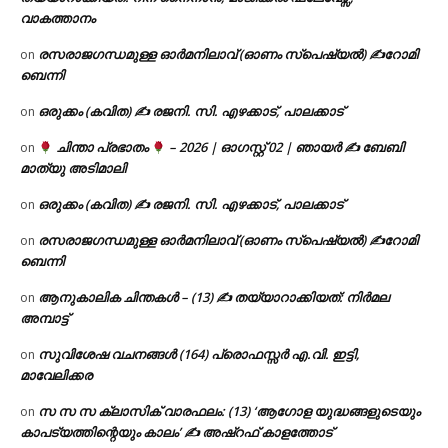
വാകത്താനം
രസരാജഗന്ധമുള്ള ഓർമനിലാവ് (ഓണം സ്‌പെഷ്യൽ) ✍റോമി
on
ബെന്നി
ഒരുക്കം (കവിത) ✍ രജനി. സി. എഴക്കാട്, പാലക്കാട്
on
ചിന്താ പ്രഭാതം
– 2026 | ഓഗസ്റ്റ് 02 | ഞായർ ✍
ബേബി
on
മാത്യു അടിമാലി
ഒരുക്കം (കവിത) ✍ രജനി. സി. എഴക്കാട്, പാലക്കാട്
on
രസരാജഗന്ധമുള്ള ഓർമനിലാവ് (ഓണം സ്‌പെഷ്യൽ) ✍റോമി
on
ബെന്നി
ആനുകാലിക ചിന്തകൾ – (13) ✍ തയ്യാറാക്കിയത്: നിർമല
on
അമ്പാട്ട്
സുവിശേഷ വചനങ്ങൾ (164) പ്രൊഫസ്സർ എ.വി. ഇട്ടി,
on
മാവേലിക്കര
സ സ സ ക്ലാസിക് വാരഫലം: (13) ‘ആഗോള യുദ്ധങ്ങളുടെയും
on
കാപട്യത്തിന്റെയും കാലം’ ✍ അഷ്റഫ് കാളത്തോട്