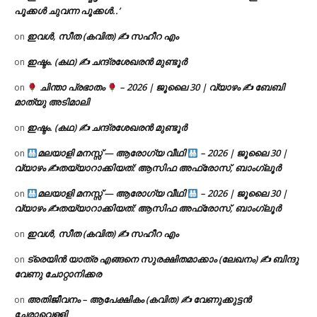
പൂക്കൾ ചുവന്ന പൂക്കൾ..’
ഇവൾ, സീത (കവിത) ✍ സഹീറ എം
on
ഇഷ്ടം. (കഥ) ✍ ചന്ദ്രശേഖരൻ മുണ്ടൂർ
on
ചിന്താ പ്രഭാതം
– 2026 | ജൂലൈ 30 | വ്യാഴം ✍
ബേബി
on
മാത്യു അടിമാലി
ഇഷ്ടം. (കഥ) ✍ ചന്ദ്രശേഖരൻ മുണ്ടൂർ
on
മലയാളി മനസ്സ് — ആരോഗ്യ വീഥി
– 2026 | ജൂലൈ 30 |
on
വ്യാഴം ✍
തയ്യാറാക്കിയത്: ആസിഫ അഫ്രോസ്, ബാംഗ്ലൂർ
മലയാളി മനസ്സ് — ആരോഗ്യ വീഥി
– 2026 | ജൂലൈ 30 |
on
വ്യാഴം ✍
തയ്യാറാക്കിയത്: ആസിഫ അഫ്രോസ്, ബാംഗ്ലൂർ
ഇവൾ, സീത (കവിത) ✍ സഹീറ എം
on
ട്രെയിൻ യാത്ര എങ്ങനെ സുരക്ഷിതമാക്കാം (ലേഖനം) ✍ ബിന്ദു
on
വേണു ചോറ്റാനിക്കര
അതിജീവനം – ആപേക്ഷികം (കവിത) ✍ വേണുക്കുട്ടൻ
on
ചേരാവെള്ളി