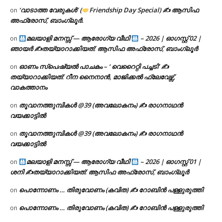
‘വാടാത്ത വേരുകൾ’ (
Friendship Day Special) ✍ ആസിഫ
on
അഫ്രോസ്, ബാംഗ്ലൂർ.
മലയാളി മനസ്സ് — ആരോഗ്യ വീഥി
– 2026 | ഓഗസ്റ്റ് 02 |
on
ഞായർ ✍
തയ്യാറാക്കിയത്: ആസിഫ അഫ്രോസ്, ബാംഗ്ലൂർ
ഓണം സ്പെഷ്യൽ പാചകം – ‘ വെറൈറ്റി പച്ചടി’ ✍
on
തയ്യാറാക്കിയത്: റീന നൈനാൻ, മാജിക്കൽ ഫ്ലേവേഴ്സ്,
വാകത്താനം
തൂവാനത്തുമ്പികൾ @39 (അവലോകനം) ✍ രാഗനാഥൻ
on
വയക്കാട്ടിൽ
തൂവാനത്തുമ്പികൾ @39 (അവലോകനം) ✍ രാഗനാഥൻ
on
വയക്കാട്ടിൽ
മലയാളി മനസ്സ് — ആരോഗ്യ വീഥി
– 2026 | ഓഗസ്റ്റ് 01 |
on
ശനി ✍
തയ്യാറാക്കിയത്: ആസിഫ അഫ്രോസ്, ബാംഗ്ലൂർ
പൊന്നോണം … തിരുവോണം (കവിത) ✍ റോബിൻ പള്ളുരുത്തി
on
പൊന്നോണം … തിരുവോണം (കവിത) ✍ റോബിൻ പള്ളുരുത്തി
on