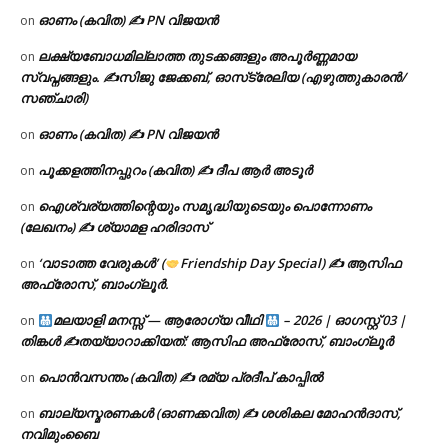
ഓണം (കവിത) ✍ PN വിജയൻ
on
ലക്ഷ്യബോധമില്ലാത്ത തുടക്കങ്ങളും അപൂർണ്ണമായ
on
സ്വപ്നങ്ങളും. ✍️സിജു ജേക്കബ്, ഓസ്‌ട്രേലിയ (എഴുത്തുകാരൻ/
സഞ്ചാരി)
ഓണം (കവിത) ✍ PN വിജയൻ
on
പൂക്കളത്തിനപ്പുറം (കവിത) ✍ ദീപ ആർ അടൂർ
on
ഐശ്വര്യത്തിന്റെയും സമൃദ്ധിയുടെയും പൊന്നോണം
on
(ലേഖനം) ✍ ശ്യാമള ഹരിദാസ്
‘വാടാത്ത വേരുകൾ’ (
Friendship Day Special) ✍ ആസിഫ
on
അഫ്രോസ്, ബാംഗ്ലൂർ.
മലയാളി മനസ്സ് — ആരോഗ്യ വീഥി
– 2026 | ഓഗസ്റ്റ് 03 |
on
തിങ്കൾ ✍
തയ്യാറാക്കിയത്: ആസിഫ അഫ്രോസ്, ബാംഗ്ലൂർ
പൊൻവസന്തം (കവിത) ✍ രമ്യ പ്രദീപ് കാപ്പിൽ
on
ബാല്യസ്മരണകൾ (ഓണക്കവിത) ✍ ശശികല മോഹൻദാസ്,
on
നവിമുംബൈ