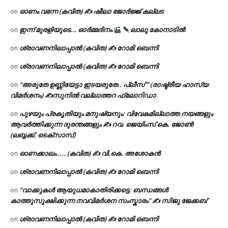
ഓണം വന്നേ (കവിത) ✍ ഷീലാ ജോർജ്ജ് കല്ലട
on
ഇന്ന് മുരളിയുടെ… ഓർമ്മദിനം
ലാലു കോനാടിൽ
on
ശ്രാവണനിലാപ്പാൽ (കവിത) ✍ റോമി ബെന്നി
on
ശ്രാവണനിലാപ്പാൽ (കവിത) ✍ റോമി ബെന്നി
on
“അരുതേ ഉണ്ണിയേട്ടാ ഇടയരുതേ.. പ്ലീസ് ” (രാഷ്ട്രീയ ഹാസ്യ
on
വിമർശനം) ✍സുനിൽ വല്ലാത്തറ ഫ്ലോറിഡാ
പുഴയും പ്രകൃതിയും മനുഷ്യനും: വിവേകമില്ലാത്ത നയങ്ങളും
on
ആവർത്തിക്കുന്ന ദുരന്തങ്ങളും ✍ റവ. ജെയിംസ് കെ. ജോൺ
(ലബ്ബക്ക്, ടെക്സാസ്)
ഓണക്കാലം….. (കവിത) ✍ വി.കെ. അശോകൻ
on
ശ്രാവണനിലാപ്പാൽ (കവിത) ✍ റോമി ബെന്നി
on
“വാക്കുകൾ ആയുധമാകാതിരിക്കട്ടെ: ബന്ധങ്ങൾ
on
കാത്തുസൂക്ഷിക്കുന്ന നവവിമർശന സംസ്കാരം” ✍️ സിജു ജേക്കബ്
ശ്രാവണനിലാപ്പാൽ (കവിത) ✍ റോമി ബെന്നി
on