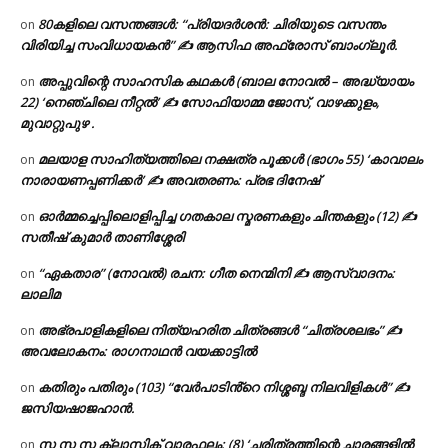
80കളിലെ വസന്തങ്ങൾ: “പ്രിയദർശൻ: ചിരിയുടെ വസന്തം
on
വിരിയിച്ച സംവിധായകൻ” ✍ ആസിഫ അഫ്രോസ് ബാംഗ്ലൂർ.
അപ്പുവിന്റെ സാഹസിക കഥകൾ (ബാല നോവൽ – അദ്ധ്യായം
on
22) ‘നെഞ്ചിലെ നീറ്റൽ’ ✍ സോഫിയാമ്മ ജോസ്, വാഴക്കുളം,
മുവാറ്റുപുഴ .
മലയാള സാഹിത്യത്തിലെ നക്ഷത്ര പൂക്കൾ (ഭാഗം 55) ‘കാവാലം
on
നാരായണപ്പണിക്കർ’ ✍ അവതരണം: പ്രഭ ദിനേഷ്
ഓർമ്മച്ചെപ്പിലൊളിപ്പിച്ച ഗതകാല സ്മരണകളും ചിന്തകളും (12) ✍
on
സതീഷ് കുമാർ താണിശ്ശേരി
“ഏകതാര” (നോവൽ) രചന: ഗീത നെന്മിനി ✍ ആസ്വാദനം:
on
ലാലിമ
അഭ്രപാളികളിലെ നിത്യഹരിത ചിത്രങ്ങൾ “ചിത്രശലഭം” ✍
on
അവലോകനം: രാഗനാഥൻ വയക്കാട്ടിൽ
കതിരും പതിരും (103) “വേർപാടിൻ്റെ നിശ്ശബ്ദ നിലവിളികൾ” ✍
on
ജസിയഷാജഹാൻ.
സ സ സ ക്ലാസിക് വാരഫലം: (8) ‘ചരിത്രത്തിന്റെ ചാരങ്ങളിൽ
on