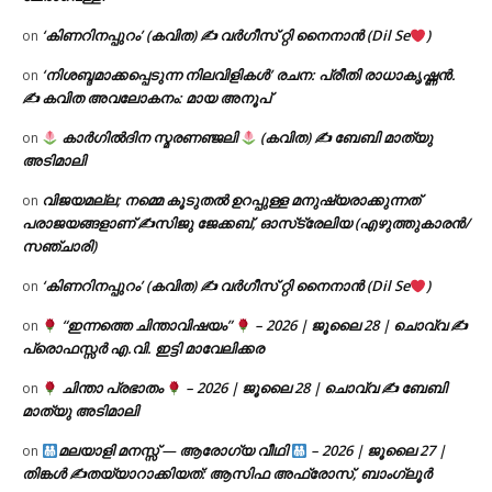
‘കിണറിനപ്പുറം’ (കവിത) ✍ വർഗീസ് റ്റി നൈനാൻ (Dil Se
)
on
‘നിശബ്ദമാക്കപ്പെടുന്ന നിലവിളികൾ’ രചന: പ്രീതി രാധാകൃഷ്ണൻ.
on
✍ കവിത അവലോകനം: മായ അനൂപ്
കാർഗിൽദിന സ്മരണഞ്ജലി
(കവിത) ✍ ബേബി മാത്യു
on
അടിമാലി
വിജയമല്ല; നമ്മെ കൂടുതൽ ഉറപ്പുള്ള മനുഷ്യരാക്കുന്നത്
on
പരാജയങ്ങളാണ് ✍️സിജു ജേക്കബ്, ഓസ്‌ട്രേലിയ (എഴുത്തുകാരൻ/
സഞ്ചാരി)
‘കിണറിനപ്പുറം’ (കവിത) ✍ വർഗീസ് റ്റി നൈനാൻ (Dil Se
)
on
“ഇന്നത്തെ ചിന്താവിഷയം”
– 2026 | ജൂലൈ 28 | ചൊവ്വ ✍
on
പ്രൊഫസ്സർ എ.വി. ഇട്ടി മാവേലിക്കര
ചിന്താ പ്രഭാതം
– 2026 | ജൂലൈ 28 | ചൊവ്വ ✍
ബേബി
on
മാത്യു അടിമാലി
മലയാളി മനസ്സ് — ആരോഗ്യ വീഥി
– 2026 | ജൂലൈ 27 |
on
തിങ്കൾ ✍
തയ്യാറാക്കിയത്: ആസിഫ അഫ്രോസ്, ബാംഗ്ലൂർ