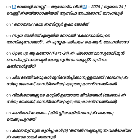
മലയാളി മനസ്സ് — ആരോഗ്യ വീഥി
– 2026 | ജൂലൈ 24 |
on
വെള്ളി ✍
തയ്യാറാക്കിയത്: ആസിഫ അഫ്രോസ്, ബാംഗ്ലൂർ
‘ നൊമ്പരം’ (കഥ) ✍സിസ്റ്റർ ഉഷാ ജോർജ്
on
സുധ അജിത്ത് എഴുതിയ നോവൽ “കോലധാരിയുടെ
on
അഗ്നികുണ്ഡങ്ങള്‍” , ✍ പുസ്തക പരിചയം: കെ ആർ. മോഹൻദാസ്
Open up ആകണോ? (Part -24) ✍ പ്രശാന്ത് വാസുദേവ് (മുൻ
on
ഡെപ്യൂട്ടി ഡയറക്ടർ കേരള ടൂറിസം വകുപ്പ് & ടൂറിസം
കൺസൾട്ടൻ്റ്).
ചില മടങ്ങിവരവുകൾ മുറിവേൽപ്പിക്കാനുള്ളതാണ്! (ലേഖനം) ✍️
on
സിജു ജേക്കബ്, ഓസ്‌ട്രേലിയ (എഴുത്തുകാരൻ/സഞ്ചാരി)
വിമർശനങ്ങളുടെ കാറ്റിൽ ഉലയാത്ത ജീവിതങ്ങൾ (ലേഖനം) ✍️
on
സിജു ജേക്കബ്, ഓസ്‌ട്രേലിയ (എഴുത്തുകാരൻ/സഞ്ചാരി)
കൺമണി പോലെ.. (ക്രിസ്തീയ ഭക്തിഗാനം) ✍ ബൈജു
on
തെക്കുംപുറത്ത്
കാലാനുസൃത കുറിപ്പുകൾ (5) ‘തണൽ നഷ്ടപ്പെടുന്ന വാർദ്ധക്യം’
on
✍ സൈമ ശങ്കർ മൈസൂർ