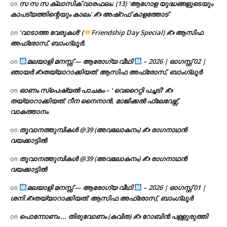
സ സ സ ക്ലാസിക് വാരഫലം: (13) ‘ആഗോള യുദ്ധങ്ങളുടെയും
on
കാപട്യത്തിന്റെയും കാലം’ ✍ അഷ്റഫ് കാളത്തോട്
‘വാടാത്ത വേരുകൾ’ (
Friendship Day Special) ✍ ആസിഫ
on
അഫ്രോസ്, ബാംഗ്ലൂർ.
മലയാളി മനസ്സ് — ആരോഗ്യ വീഥി
– 2026 | ഓഗസ്റ്റ് 02 |
on
ഞായർ ✍
തയ്യാറാക്കിയത്: ആസിഫ അഫ്രോസ്, ബാംഗ്ലൂർ
ഓണം സ്പെഷ്യൽ പാചകം – ‘ വെറൈറ്റി പച്ചടി’ ✍
on
തയ്യാറാക്കിയത്: റീന നൈനാൻ, മാജിക്കൽ ഫ്ലേവേഴ്സ്,
വാകത്താനം
തൂവാനത്തുമ്പികൾ @39 (അവലോകനം) ✍ രാഗനാഥൻ
on
വയക്കാട്ടിൽ
തൂവാനത്തുമ്പികൾ @39 (അവലോകനം) ✍ രാഗനാഥൻ
on
വയക്കാട്ടിൽ
മലയാളി മനസ്സ് — ആരോഗ്യ വീഥി
– 2026 | ഓഗസ്റ്റ് 01 |
on
ശനി ✍
തയ്യാറാക്കിയത്: ആസിഫ അഫ്രോസ്, ബാംഗ്ലൂർ
പൊന്നോണം … തിരുവോണം (കവിത) ✍ റോബിൻ പള്ളുരുത്തി
on