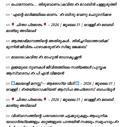
പൊന്നോണം … തിരുവോണം (കവിത) ✍ റോബിൻ പള്ളുരുത്തി
on
‘ എന്റെ ഓർമ്മയിലെ ഓണം ‘ ✍ ബിന്ദു വേണു ചോറ്റാനിക്കര
on
ചിന്താ പ്രഭാതം
– 2026 | ജൂലൈ 31 | വെള്ളി ✍
ബേബി
on
മാത്യു അടിമാലി
ആത്മാഭിമാനത്തിന്റെ അതിരുകൾ.. തിരിച്ചറിയാത്തവർക്ക്
on
മുന്നിൽ ജീവിതം പാഴാക്കരുത് ✍️ സിജു ജേക്കബ്
മാലാഖ (കവിത) ✍ രാഹുൽ രാധാകൃഷ്ണൻ
on
ഉമ്മയുടെ നുണകൾ ജീവിതത്തിലെ സത്യങ്ങൾ (പുസ്തക
on
ആസ്വാദനം) ✍ പി എൻ വിജയൻ
മലയാളി മനസ്സ് — ആരോഗ്യ വീഥി
– 2026 | ജൂലൈ 31 |
on
വെള്ളി | ✍
തയ്യാറാക്കിയത്: ആസിഫ അഫ്രോസ്, ബാംഗ്ലൂർ
ചിന്താ പ്രഭാതം
– 2026 | ജൂലൈ 31 | വെള്ളി ✍
ബേബി
on
മാത്യു അടിമാലി
വിശ്വാസത്തിന്റെ പരമ്പരാഗത ചട്ടക്കൂടുകളും ആധുനിക
on
യാഥാർത്ഥ്യങ്ങളും: മാറ്റങ്ങളുടെ പാതയിൽ സഭയും സമൂഹവും ✍