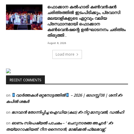
ഫൊക്കാന കൽഹാരി കൺവൻഷൻ
ചരിത്രത്തിൽ ഇടംപിടിക്കും; പ്രവാസി
മലയാളികളുടെ ഏറ്റവും വലിയ
പ്രസ്ഥാനമായി ഫൊക്കാന
കൺവെൻഷന്റെ ഉൽഘാടനനം ചരിത്രം
തിരുത്തി .
August 8, 2026
Load more
RECENT COMMENTS
വാർത്തകൾ ഒറ്റനോട്ടത്തിൽ
– 2026 | ഓഗസ്റ്റ് 08 | ശനി ✍
on
കപിൽ ശങ്കർ
ഭഗവാൻ തോന്നിപ്പിച്ച ഐഡിയ (കഥ) ✍ റിറ്റ മാനുവൽ, ഡൽഹി
on
ഓണം സ്പെഷ്യൽ പാചകം – ‘ ചെറുനാരങ്ങ അച്ചാർ ‘ ✍
on
തയ്യാറാക്കിയത്: റീന നൈനാൻ, മാജിക്കൽ ഫ്ലേവേഴ്സ്,