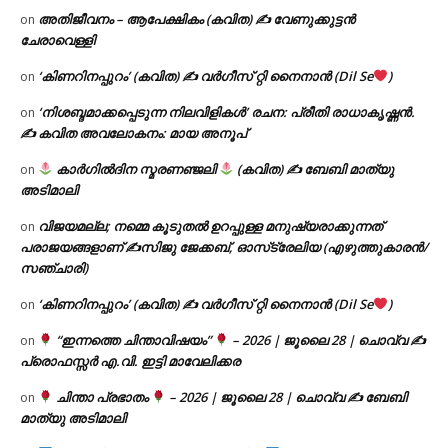
അതിജീവനം – ആപേക്ഷികം (കവിത) ✍ വേണുക്കുട്ടൻ
on
ചേരാവെള്ളി
‘കിണറിനപ്പുറം’ (കവിത) ✍ വർഗീസ് റ്റി നൈനാൻ (Dil Se
)
on
‘നിശബ്ദമാക്കപ്പെടുന്ന നിലവിളികൾ’ രചന: പ്രീതി രാധാകൃഷ്ണൻ.
on
✍ കവിത അവലോകനം: മായ അനൂപ്
കാർഗിൽദിന സ്മരണഞ്ജലി
(കവിത) ✍ ബേബി മാത്യു
on
അടിമാലി
വിജയമല്ല; നമ്മെ കൂടുതൽ ഉറപ്പുള്ള മനുഷ്യരാക്കുന്നത്
on
പരാജയങ്ങളാണ് ✍️സിജു ജേക്കബ്, ഓസ്‌ട്രേലിയ (എഴുത്തുകാരൻ/
സഞ്ചാരി)
‘കിണറിനപ്പുറം’ (കവിത) ✍ വർഗീസ് റ്റി നൈനാൻ (Dil Se
)
on
“ഇന്നത്തെ ചിന്താവിഷയം”
– 2026 | ജൂലൈ 28 | ചൊവ്വ ✍
on
പ്രൊഫസ്സർ എ.വി. ഇട്ടി മാവേലിക്കര
ചിന്താ പ്രഭാതം
– 2026 | ജൂലൈ 28 | ചൊവ്വ ✍
ബേബി
on
മാത്യു അടിമാലി