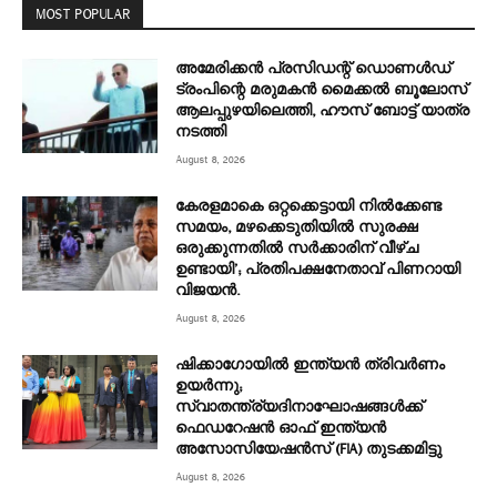
MOST POPULAR
അമേരിക്കൻ പ്രസിഡന്റ് ഡൊണൾഡ്
ട്രംപിന്റെ മരുമകന്‍ മൈക്കൽ ബൂലോസ്
ആലപ്പുഴയിലെത്തി, ഹൗസ് ബോട്ട് യാത്ര
നടത്തി
August 8, 2026
കേരളമാകെ ഒറ്റക്കെട്ടായി നിൽക്കേണ്ട
സമയം, മഴക്കെടുതിയിൽ സുരക്ഷ
ഒരുക്കുന്നതിൽ സർക്കാരിന് വീഴ്ച
ഉണ്ടായി’; പ്രതിപക്ഷനേതാവ് പിണറായി
വിജയൻ.
August 8, 2026
ഷിക്കാഗോയിൽ ഇന്ത്യൻ ത്രിവർണം
ഉയർന്നു;
സ്വാതന്ത്ര്യദിനാഘോഷങ്ങൾക്ക്
ഫെഡറേഷൻ ഓഫ് ഇന്ത്യൻ
അസോസിയേഷൻസ് (FIA) തുടക്കമിട്ടു
August 8, 2026