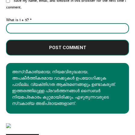
Website:
Save my name, email, and website in this browser for the next time I
comment.
What is 1 + 5?
*
അസ്വീകാര്യമായ, നിയമവിരുദ്ധമായ,
അപകീര്‍ത്തികരമായ വാക്കുകൾ ഉപയോഗിക്കുക
പാടില്ല. വ്യക്തിഗത ആക്രമണങ്ങളും ഉണ്ടാകരുത്.
ഇത്തരത്തിലുള്ള പ്രവർത്തനങ്ങൾ സൈബർ
നിയമപ്രകാരം കുറ്റമായിരിക്കും. എഴുതുന്നവരുടെ
സ്വകാര്യ അഭിപ്രായങ്ങളാണ്.