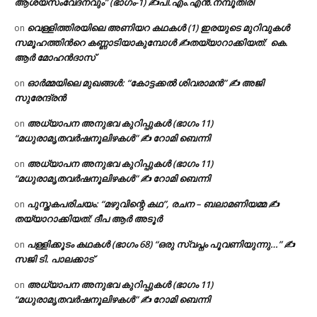
ആശയസംവേദനവും” (ഭാഗം-1) ✍പി.എം.എൻ.നമ്പൂതിരി
വെള്ളിത്തിരയിലെ അണിയറ കഥകൾ (1) ഇരയുടെ മുറിവുകൾ
on
സമൂഹത്തിന്‍റെ കണ്ണാടിയാകുമ്പോൾ ✍തയ്യാറാക്കിയത്: കെ.
ആര്‍ മോഹന്‍ദാസ്
ഓർമ്മയിലെ മുഖങ്ങൾ: “കോട്ടക്കൽ ശിവരാമൻ” ✍ അജി
on
സുരേന്ദ്രൻ
അധ്യാപന അനുഭവ കുറിപ്പുകൾ (ഭാഗം 11)
on
“മധുരാമൃതവർഷനൂലിഴകൾ” ✍ റോമി ബെന്നി
അധ്യാപന അനുഭവ കുറിപ്പുകൾ (ഭാഗം 11)
on
“മധുരാമൃതവർഷനൂലിഴകൾ” ✍ റോമി ബെന്നി
പുസ്തകപരിചയം: “മഴുവിന്റെ കഥ”, രചന – ബലാമണിയമ്മ ✍
on
തയ്യാറാക്കിയത്: ദീപ ആർ അടൂർ
പള്ളിക്കൂടം കഥകൾ (ഭാഗം 68) “ഒരു സ്വപ്നം പൂവണിയുന്നു…” ✍
on
സജി ടി. പാലക്കാട്
അധ്യാപന അനുഭവ കുറിപ്പുകൾ (ഭാഗം 11)
on
“മധുരാമൃതവർഷനൂലിഴകൾ” ✍ റോമി ബെന്നി