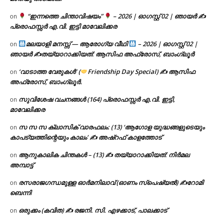
“ഇന്നത്തെ ചിന്താവിഷയം”
– 2026 | ഓഗസ്റ്റ് 02 | ഞായർ ✍
on
പ്രൊഫസ്സർ എ.വി. ഇട്ടി മാവേലിക്കര
മലയാളി മനസ്സ് — ആരോഗ്യ വീഥി
– 2026 | ഓഗസ്റ്റ് 02 |
on
ഞായർ ✍
തയ്യാറാക്കിയത്: ആസിഫ അഫ്രോസ്, ബാംഗ്ലൂർ
‘വാടാത്ത വേരുകൾ’ (
Friendship Day Special) ✍ ആസിഫ
on
അഫ്രോസ്, ബാംഗ്ലൂർ.
സുവിശേഷ വചനങ്ങൾ (164) പ്രൊഫസ്സർ എ.വി. ഇട്ടി,
on
മാവേലിക്കര
സ സ സ ക്ലാസിക് വാരഫലം: (13) ‘ആഗോള യുദ്ധങ്ങളുടെയും
on
കാപട്യത്തിന്റെയും കാലം’ ✍ അഷ്റഫ് കാളത്തോട്
ആനുകാലിക ചിന്തകൾ – (13) ✍ തയ്യാറാക്കിയത്: നിർമല
on
അമ്പാട്ട്
രസരാജഗന്ധമുള്ള ഓർമനിലാവ് (ഓണം സ്‌പെഷ്യൽ) ✍റോമി
on
ബെന്നി
ഒരുക്കം (കവിത) ✍ രജനി. സി. എഴക്കാട്, പാലക്കാട്
on