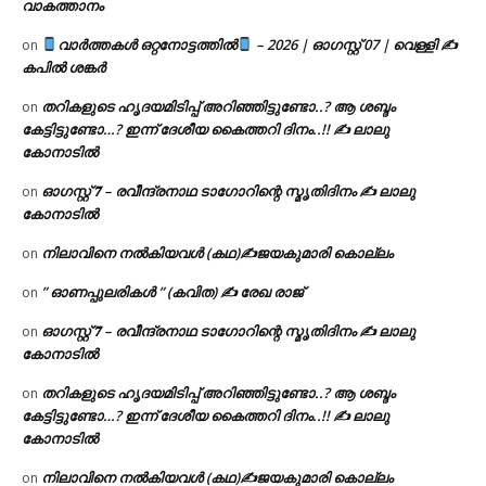
വാകത്താനം
വാർത്തകൾ ഒറ്റനോട്ടത്തിൽ
– 2026 | ഓഗസ്റ്റ് 07 | വെള്ളി ✍
on
കപിൽ ശങ്കർ
തറികളുടെ ഹൃദയമിടിപ്പ് അറിഞ്ഞിട്ടുണ്ടോ..? ആ ശബ്ദം
on
കേട്ടിട്ടുണ്ടോ…? ഇന്ന് ദേശീയ കൈത്തറി ദിനം..!! ✍ ലാലു
കോനാടിൽ
ഓഗസ്റ്റ് 𝟕 – രവീന്ദ്രനാഥ ടാഗോറിന്റെ സ്മൃതിദിനം ✍ ലാലു
on
കോനാടിൽ
നിലാവിനെ നൽകിയവൾ (കഥ)✍ജയകുമാരി കൊല്ലം
on
” ഓണപ്പുലരികൾ ” (കവിത) ✍ രേഖ രാജ്
on
ഓഗസ്റ്റ് 𝟕 – രവീന്ദ്രനാഥ ടാഗോറിന്റെ സ്മൃതിദിനം ✍ ലാലു
on
കോനാടിൽ
തറികളുടെ ഹൃദയമിടിപ്പ് അറിഞ്ഞിട്ടുണ്ടോ..? ആ ശബ്ദം
on
കേട്ടിട്ടുണ്ടോ…? ഇന്ന് ദേശീയ കൈത്തറി ദിനം..!! ✍ ലാലു
കോനാടിൽ
നിലാവിനെ നൽകിയവൾ (കഥ)✍ജയകുമാരി കൊല്ലം
on