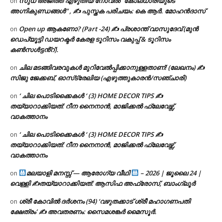
സുധ അജിത്ത് എഴുതിയ നോവൽ “കോലധാരിയുടെ
on
അഗ്നികുണ്ഡങ്ങള്‍” , ✍ പുസ്തക പരിചയം: കെ ആർ. മോഹൻദാസ്
Open up ആകണോ? (Part -24) ✍ പ്രശാന്ത് വാസുദേവ് (മുൻ
on
ഡെപ്യൂട്ടി ഡയറക്ടർ കേരള ടൂറിസം വകുപ്പ് & ടൂറിസം
കൺസൾട്ടൻ്റ്).
ചില മടങ്ങിവരവുകൾ മുറിവേൽപ്പിക്കാനുള്ളതാണ്! (ലേഖനം) ✍️
on
സിജു ജേക്കബ്, ഓസ്‌ട്രേലിയ (എഴുത്തുകാരൻ/സഞ്ചാരി)
‘ ചില പൊടിക്കൈകൾ ‘ (3) HOME DECOR TIPS ✍
on
തയ്യാറാക്കിയത്: റീന നൈനാൻ, മാജിക്കൽ ഫ്ലേവേഴ്സ്,
വാകത്താനം
‘ ചില പൊടിക്കൈകൾ ‘ (3) HOME DECOR TIPS ✍
on
തയ്യാറാക്കിയത്: റീന നൈനാൻ, മാജിക്കൽ ഫ്ലേവേഴ്സ്,
വാകത്താനം
മലയാളി മനസ്സ് — ആരോഗ്യ വീഥി
– 2026 | ജൂലൈ 24 |
on
വെള്ളി ✍
തയ്യാറാക്കിയത്: ആസിഫ അഫ്രോസ്, ബാംഗ്ലൂർ
ശ്രീ കോവിൽ ദർശനം (94) ‘വഴുതക്കാട് ശ്രീ മഹാഗണപതി
on
ക്ഷേത്രം’ ✍ അവതരണം: സൈമശങ്കർ മൈസൂർ.