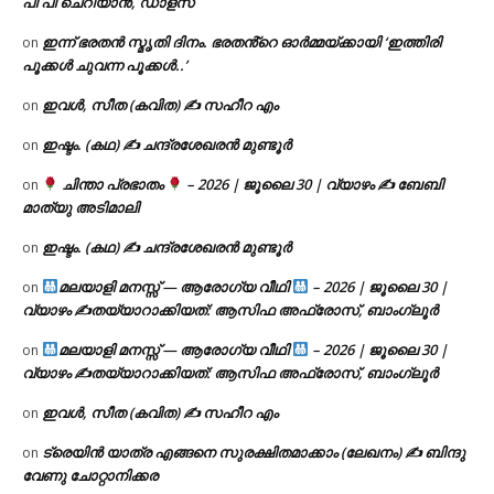
പി പി ചെറിയാൻ, ഡാളസ്
ഇന്ന് ഭരതൻ സ്മൃതി ദിനം. ഭരതൻ്റെ ഓർമ്മയ്ക്കായി ‘ഇത്തിരി
on
പൂക്കൾ ചുവന്ന പൂക്കൾ..’
ഇവൾ, സീത (കവിത) ✍ സഹീറ എം
on
ഇഷ്ടം. (കഥ) ✍ ചന്ദ്രശേഖരൻ മുണ്ടൂർ
on
ചിന്താ പ്രഭാതം
– 2026 | ജൂലൈ 30 | വ്യാഴം ✍
ബേബി
on
മാത്യു അടിമാലി
ഇഷ്ടം. (കഥ) ✍ ചന്ദ്രശേഖരൻ മുണ്ടൂർ
on
മലയാളി മനസ്സ് — ആരോഗ്യ വീഥി
– 2026 | ജൂലൈ 30 |
on
വ്യാഴം ✍
തയ്യാറാക്കിയത്: ആസിഫ അഫ്രോസ്, ബാംഗ്ലൂർ
മലയാളി മനസ്സ് — ആരോഗ്യ വീഥി
– 2026 | ജൂലൈ 30 |
on
വ്യാഴം ✍
തയ്യാറാക്കിയത്: ആസിഫ അഫ്രോസ്, ബാംഗ്ലൂർ
ഇവൾ, സീത (കവിത) ✍ സഹീറ എം
on
ട്രെയിൻ യാത്ര എങ്ങനെ സുരക്ഷിതമാക്കാം (ലേഖനം) ✍ ബിന്ദു
on
വേണു ചോറ്റാനിക്കര