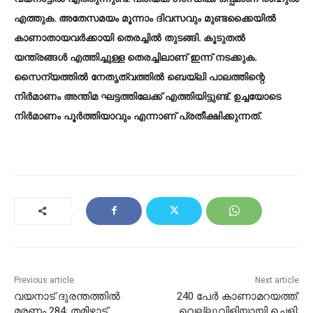
എത്തുക. അതേസമയം മൂന്നാം ദിവസവും മുണ്ടക്കൈയിൽ
കാണാതായവർക്കായി തെരച്ചിൽ തുടങ്ങി. കൂടുതൽ
യന്ത്രങ്ങൾ എത്തിച്ചുള്ള തെരച്ചിലാണ് ഇന്ന് നടക്കുക.
സൈന്യത്തിൽ നേതൃത്വത്തിൽ ബെയ്‍ലി പാലത്തിന്റെ
നിർമാണം അന്തിമ ഘട്ടത്തിലേക്ക് എത്തിയിട്ടുണ്ട്. ഉച്ചയോടെ
നിർമാണം പൂർത്തിയാവും എന്നാണ് പ്രതീക്ഷിക്കുന്നത്.
Previous article
Next article
വയനാട് ദുരന്തത്തിൽ
240 പേർ കാണാമറയത്ത്:
മരണം 284; തമിഴ്നാട്
വെല്ലുവിളിയായി ചെളി;