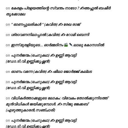
കേരളം പ്രളയത്തിന്റെ സ്വന്തം നാടോ ? ✍️അഫ്സൽ ബഷീർ
on
തൃക്കോമല
” ഓണപ്പുലരികൾ ” (കവിത) ✍ രേഖ രാജ്
on
ശ്രാവണനിലാപ്പാൽ (കവിത) ✍ റോമി ബെന്നി
on
ഇന്ന് മുരളിയുടെ… ഓർമ്മദിനം
ലാലു കോനാടിൽ
on
പുനർജന്മം (ചെറുകഥ) ✍ ഉണ്ണി ആവട്ടി
on
(ഡോ.ടി.വി.ഉണ്ണിക്കൃഷ്ണൻ)
ഓണം വന്നേ (കവിത) ✍ ഷീലാ ജോർജ്ജ് കല്ലട
on
പുനർജന്മം (ചെറുകഥ) ✍ ഉണ്ണി ആവട്ടി
on
(ഡോ.ടി.വി.ഉണ്ണിക്കൃഷ്ണൻ)
വിധികർത്താക്കളുടെ ലോകം: വിവേകം തോൽക്കുന്നിടത്ത്
on
മുൻവിധികൾ ജയിക്കുമ്പോൾ. ✍️ സിജു ജേക്കബ്
(എഴുത്തുകാരൻ,സഞ്ചാരി)
പുനർജന്മം (ചെറുകഥ) ✍ ഉണ്ണി ആവട്ടി
on
(ഡോ.ടി.വി.ഉണ്ണിക്കൃഷ്ണൻ)