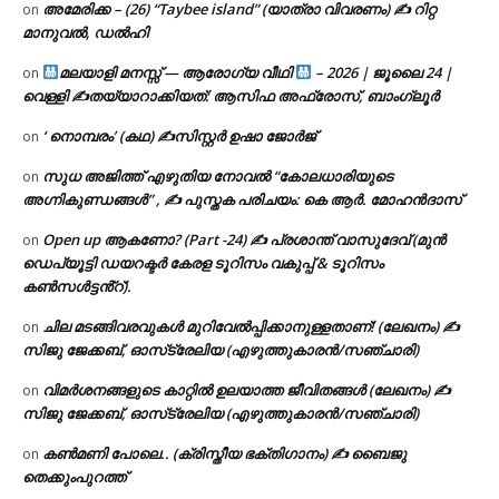
അമേരിക്ക – (26) “Taybee island” (യാത്രാ വിവരണം) ✍ റിറ്റ
on
മാനുവൽ, ഡൽഹി
മലയാളി മനസ്സ് — ആരോഗ്യ വീഥി
– 2026 | ജൂലൈ 24 |
on
വെള്ളി ✍
തയ്യാറാക്കിയത്: ആസിഫ അഫ്രോസ്, ബാംഗ്ലൂർ
‘ നൊമ്പരം’ (കഥ) ✍സിസ്റ്റർ ഉഷാ ജോർജ്
on
സുധ അജിത്ത് എഴുതിയ നോവൽ “കോലധാരിയുടെ
on
അഗ്നികുണ്ഡങ്ങള്‍” , ✍ പുസ്തക പരിചയം: കെ ആർ. മോഹൻദാസ്
Open up ആകണോ? (Part -24) ✍ പ്രശാന്ത് വാസുദേവ് (മുൻ
on
ഡെപ്യൂട്ടി ഡയറക്ടർ കേരള ടൂറിസം വകുപ്പ് & ടൂറിസം
കൺസൾട്ടൻ്റ്).
ചില മടങ്ങിവരവുകൾ മുറിവേൽപ്പിക്കാനുള്ളതാണ്! (ലേഖനം) ✍️
on
സിജു ജേക്കബ്, ഓസ്‌ട്രേലിയ (എഴുത്തുകാരൻ/സഞ്ചാരി)
വിമർശനങ്ങളുടെ കാറ്റിൽ ഉലയാത്ത ജീവിതങ്ങൾ (ലേഖനം) ✍️
on
സിജു ജേക്കബ്, ഓസ്‌ട്രേലിയ (എഴുത്തുകാരൻ/സഞ്ചാരി)
കൺമണി പോലെ.. (ക്രിസ്തീയ ഭക്തിഗാനം) ✍ ബൈജു
on
തെക്കുംപുറത്ത്