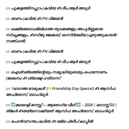
പൂക്കളത്തിനപ്പുറം (കവിത) ✍ ദീപ ആർ അടൂർ
on
ഓണം (കവിത) ✍ PN വിജയൻ
on
ലക്ഷ്യബോധമില്ലാത്ത തുടക്കങ്ങളും അപൂർണ്ണമായ
on
സ്വപ്നങ്ങളും. ✍️സിജു ജേക്കബ്, ഓസ്‌ട്രേലിയ (എഴുത്തുകാരൻ/
സഞ്ചാരി)
ഓണം (കവിത) ✍ PN വിജയൻ
on
പൂക്കളത്തിനപ്പുറം (കവിത) ✍ ദീപ ആർ അടൂർ
on
ഐശ്വര്യത്തിന്റെയും സമൃദ്ധിയുടെയും പൊന്നോണം
on
(ലേഖനം) ✍ ശ്യാമള ഹരിദാസ്
‘വാടാത്ത വേരുകൾ’ (
Friendship Day Special) ✍ ആസിഫ
on
അഫ്രോസ്, ബാംഗ്ലൂർ.
മലയാളി മനസ്സ് — ആരോഗ്യ വീഥി
– 2026 | ഓഗസ്റ്റ് 03 |
on
തിങ്കൾ ✍
തയ്യാറാക്കിയത്: ആസിഫ അഫ്രോസ്, ബാംഗ്ലൂർ
പൊൻവസന്തം (കവിത) ✍ രമ്യ പ്രദീപ് കാപ്പിൽ
on