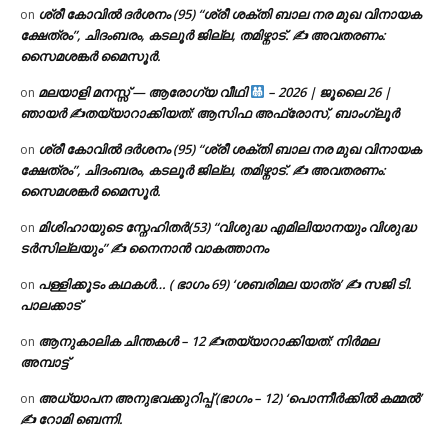
ശ്രീ കോവിൽ ദർശനം (95) “ശ്രീ ശക്തി ബാല നര മുഖ വിനായക
on
ക്ഷേത്രം”, ചിദംബരം, കടലൂർ ജില്ല, തമിഴ്നാട്. ✍ അവതരണം:
സൈമശങ്കർ മൈസൂർ.
മലയാളി മനസ്സ് — ആരോഗ്യ വീഥി
– 2026 | ജൂലൈ 26 |
on
ഞായർ ✍
തയ്യാറാക്കിയത്: ആസിഫ അഫ്രോസ്, ബാംഗ്ലൂർ
ശ്രീ കോവിൽ ദർശനം (95) “ശ്രീ ശക്തി ബാല നര മുഖ വിനായക
on
ക്ഷേത്രം”, ചിദംബരം, കടലൂർ ജില്ല, തമിഴ്നാട്. ✍ അവതരണം:
സൈമശങ്കർ മൈസൂർ.
മിശിഹായുടെ സ്നേഹിതർ(53) “വിശുദ്ധ എമിലിയാനയും വിശുദ്ധ
on
ടര്‍സില്ലയും” ✍ നൈനാൻ വാകത്താനം
പള്ളിക്കൂടം കഥകൾ… ( ഭാഗം 69) ‘ശബരിമല യാത്ര’ ✍ സജി ടി.
on
പാലക്കാട്
ആനുകാലിക ചിന്തകൾ – 12 ✍തയ്യാറാക്കിയത്: നിർമല
on
അമ്പാട്ട്
അധ്യാപന അനുഭവക്കുറിപ്പ് (ഭാഗം – 12) ‘പൊന്നീർക്കിൽ കമ്മൽ’
on
✍ റോമി ബെന്നി.