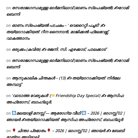
രസരാജഗന്ധമുള്ള ഓർമനിലാവ് (ഓണം സ്‌പെഷ്യൽ) ✍റോമി
on
ബെന്നി
ഓണം സ്പെഷ്യൽ പാചകം – ‘ വെറൈറ്റി പച്ചടി’ ✍
on
തയ്യാറാക്കിയത്: റീന നൈനാൻ, മാജിക്കൽ ഫ്ലേവേഴ്സ്,
വാകത്താനം
ഒരുക്കം (കവിത) ✍ രജനി. സി. എഴക്കാട്, പാലക്കാട്
on
രസരാജഗന്ധമുള്ള ഓർമനിലാവ് (ഓണം സ്‌പെഷ്യൽ) ✍റോമി
on
ബെന്നി
ആനുകാലിക ചിന്തകൾ – (13) ✍ തയ്യാറാക്കിയത്: നിർമല
on
അമ്പാട്ട്
‘വാടാത്ത വേരുകൾ’ (
Friendship Day Special) ✍ ആസിഫ
on
അഫ്രോസ്, ബാംഗ്ലൂർ.
മലയാളി മനസ്സ് — ആരോഗ്യ വീഥി
– 2026 | ഓഗസ്റ്റ് 02 |
on
ഞായർ ✍
തയ്യാറാക്കിയത്: ആസിഫ അഫ്രോസ്, ബാംഗ്ലൂർ
ചിന്താ പ്രഭാതം
– 2026 | ഓഗസ്റ്റ് 02 | ഞായർ ✍
ബേബി
on
മാത്യു അടിമാലി