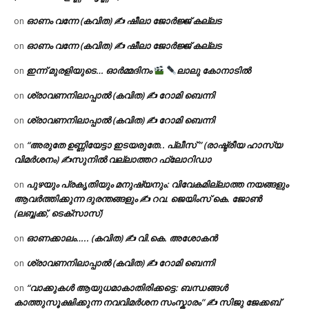
ഓണം വന്നേ (കവിത) ✍ ഷീലാ ജോർജ്ജ് കല്ലട
on
ഓണം വന്നേ (കവിത) ✍ ഷീലാ ജോർജ്ജ് കല്ലട
on
ഇന്ന് മുരളിയുടെ… ഓർമ്മദിനം
ലാലു കോനാടിൽ
on
ശ്രാവണനിലാപ്പാൽ (കവിത) ✍ റോമി ബെന്നി
on
ശ്രാവണനിലാപ്പാൽ (കവിത) ✍ റോമി ബെന്നി
on
“അരുതേ ഉണ്ണിയേട്ടാ ഇടയരുതേ.. പ്ലീസ് ” (രാഷ്ട്രീയ ഹാസ്യ
on
വിമർശനം) ✍സുനിൽ വല്ലാത്തറ ഫ്ലോറിഡാ
പുഴയും പ്രകൃതിയും മനുഷ്യനും: വിവേകമില്ലാത്ത നയങ്ങളും
on
ആവർത്തിക്കുന്ന ദുരന്തങ്ങളും ✍ റവ. ജെയിംസ് കെ. ജോൺ
(ലബ്ബക്ക്, ടെക്സാസ്)
ഓണക്കാലം….. (കവിത) ✍ വി.കെ. അശോകൻ
on
ശ്രാവണനിലാപ്പാൽ (കവിത) ✍ റോമി ബെന്നി
on
“വാക്കുകൾ ആയുധമാകാതിരിക്കട്ടെ: ബന്ധങ്ങൾ
on
കാത്തുസൂക്ഷിക്കുന്ന നവവിമർശന സംസ്കാരം” ✍️ സിജു ജേക്കബ്