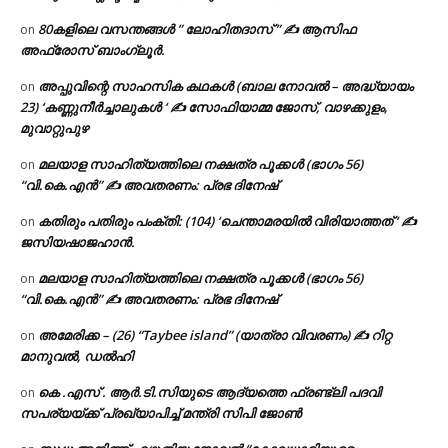
80കളിലെ വസന്തങ്ങൾ ” ലോഹിതദാസ് ” ✍ ആസിഫ
on
അഫ്രോസ് ബാംഗ്ലൂർ.
അപ്പുവിന്റെ സാഹസിക കഥകൾ (ബാല നോവൽ – അദ്ധ്യായം
on
23) ‘കണ്ണുനീർച്ചാലുകൾ ‘ ✍ സോഫിയാമ്മ ജോസ്, വാഴക്കുളം,
മുവാറ്റുപുഴ
മലയാള സാഹിത്യത്തിലെ നക്ഷത്ര പൂക്കൾ (ഭാഗം 56)
on
“വി.കെ.എൻ” ✍ അവതരണം: പ്രഭ ദിനേഷ്
കതിരും പതിരും പംക്തി: (104) ‘ചെന്താമരയിൽ വിരിയാത്തത് ‘ ✍
on
ജസിയഷാജഹാൻ.
മലയാള സാഹിത്യത്തിലെ നക്ഷത്ര പൂക്കൾ (ഭാഗം 56)
on
“വി.കെ.എൻ” ✍ അവതരണം: പ്രഭ ദിനേഷ്
അമേരിക്ക – (26) “Taybee island” (യാത്രാ വിവരണം) ✍ റിറ്റ
on
മാനുവൽ, ഡൽഹി
കെ .എസ് . ആർ.ടി.സിയുടെ ആദ്യത്തെ ഫ്രണ്ട്ലി പദവി
on
സപര്യയ്ക്ക് പ്രഖ്യാപിച്ച് മന്ത്രി സിപി ജോൺ