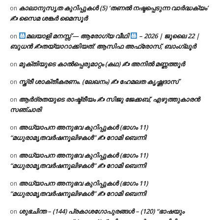
കാലാനുസൃത കുറിപ്പുകൾ (5) ‘തണൽ നഷ്ടപ്പെടുന്ന വാർദ്ധക്യം’
on
✍ സൈമ ശങ്കർ മൈസൂർ
മലയാളി മനസ്സ് — ആരോഗ്യ വീഥി
– 2026 | ജൂലൈ 22 |
on
ബുധൻ ✍
തയ്യാറാക്കിയത്: ആസിഫ അഫ്രോസ്, ബാംഗ്ലൂർ
മുക്തിയുടെ കാൽപ്പെരുമാറ്റം (കഥ) ✍ അനിൽ മണ്ണത്തൂർ
on
സ്ത്രീ ശാക്തീകരണം. (ലേഖനം) ✍ ഹേമലത കൃഷ്ണദാസ്
on
ആർദ്രതയുടെ രാഷ്ട്രീയം ✍️ സിജു ജേക്കബ്, എഴുത്തുകാരൻ
on
സഞ്ചാരി
അധ്യാപന അനുഭവ കുറിപ്പുകൾ (ഭാഗം 11)
on
“മധുരാമൃതവർഷനൂലിഴകൾ” ✍ റോമി ബെന്നി
അധ്യാപന അനുഭവ കുറിപ്പുകൾ (ഭാഗം 11)
on
“മധുരാമൃതവർഷനൂലിഴകൾ” ✍ റോമി ബെന്നി
അധ്യാപന അനുഭവ കുറിപ്പുകൾ (ഭാഗം 11)
on
“മധുരാമൃതവർഷനൂലിഴകൾ” ✍ റോമി ബെന്നി
ശുഭചിന്ത – (144) പ്രകാശഗോപുരങ്ങൾ – (120) “ഭാഷയും
on