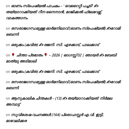
ഓണം സ്പെഷ്യൽ പാചകം – ‘ വെറൈറ്റി പച്ചടി’ ✍
on
തയ്യാറാക്കിയത്: റീന നൈനാൻ, മാജിക്കൽ ഫ്ലേവേഴ്സ്,
വാകത്താനം
രസരാജഗന്ധമുള്ള ഓർമനിലാവ് (ഓണം സ്‌പെഷ്യൽ) ✍റോമി
on
ബെന്നി
ഒരുക്കം (കവിത) ✍ രജനി. സി. എഴക്കാട്, പാലക്കാട്
on
ചിന്താ പ്രഭാതം
– 2026 | ഓഗസ്റ്റ് 02 | ഞായർ ✍
ബേബി
on
മാത്യു അടിമാലി
ഒരുക്കം (കവിത) ✍ രജനി. സി. എഴക്കാട്, പാലക്കാട്
on
രസരാജഗന്ധമുള്ള ഓർമനിലാവ് (ഓണം സ്‌പെഷ്യൽ) ✍റോമി
on
ബെന്നി
ആനുകാലിക ചിന്തകൾ – (13) ✍ തയ്യാറാക്കിയത്: നിർമല
on
അമ്പാട്ട്
സുവിശേഷ വചനങ്ങൾ (164) പ്രൊഫസ്സർ എ.വി. ഇട്ടി,
on
മാവേലിക്കര