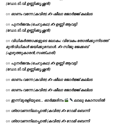
(ഡോ.ടി.വി.ഉണ്ണിക്കൃഷ്ണൻ)
ഓണം വന്നേ (കവിത) ✍ ഷീലാ ജോർജ്ജ് കല്ലട
on
പുനർജന്മം (ചെറുകഥ) ✍ ഉണ്ണി ആവട്ടി
on
(ഡോ.ടി.വി.ഉണ്ണിക്കൃഷ്ണൻ)
വിധികർത്താക്കളുടെ ലോകം: വിവേകം തോൽക്കുന്നിടത്ത്
on
മുൻവിധികൾ ജയിക്കുമ്പോൾ. ✍️ സിജു ജേക്കബ്
(എഴുത്തുകാരൻ,സഞ്ചാരി)
പുനർജന്മം (ചെറുകഥ) ✍ ഉണ്ണി ആവട്ടി
on
(ഡോ.ടി.വി.ഉണ്ണിക്കൃഷ്ണൻ)
ഓണം വന്നേ (കവിത) ✍ ഷീലാ ജോർജ്ജ് കല്ലട
on
ഓണം വന്നേ (കവിത) ✍ ഷീലാ ജോർജ്ജ് കല്ലട
on
ഇന്ന് മുരളിയുടെ… ഓർമ്മദിനം
ലാലു കോനാടിൽ
on
ശ്രാവണനിലാപ്പാൽ (കവിത) ✍ റോമി ബെന്നി
on
ശ്രാവണനിലാപ്പാൽ (കവിത) ✍ റോമി ബെന്നി
on