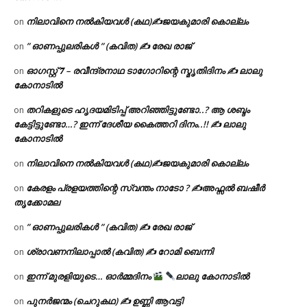
നിലാവിനെ നൽകിയവൾ (കഥ)✍ജയകുമാരി കൊല്ലം
on
” ഓണപ്പുലരികൾ ” (കവിത) ✍ രേഖ രാജ്
on
ഓഗസ്റ്റ് 𝟕 – രവീന്ദ്രനാഥ ടാഗോറിന്റെ സ്മൃതിദിനം ✍ ലാലു
on
കോനാടിൽ
തറികളുടെ ഹൃദയമിടിപ്പ് അറിഞ്ഞിട്ടുണ്ടോ..? ആ ശബ്ദം
on
കേട്ടിട്ടുണ്ടോ…? ഇന്ന് ദേശീയ കൈത്തറി ദിനം..!! ✍ ലാലു
കോനാടിൽ
നിലാവിനെ നൽകിയവൾ (കഥ)✍ജയകുമാരി കൊല്ലം
on
കേരളം പ്രളയത്തിന്റെ സ്വന്തം നാടോ ? ✍️അഫ്സൽ ബഷീർ
on
തൃക്കോമല
” ഓണപ്പുലരികൾ ” (കവിത) ✍ രേഖ രാജ്
on
ശ്രാവണനിലാപ്പാൽ (കവിത) ✍ റോമി ബെന്നി
on
ഇന്ന് മുരളിയുടെ… ഓർമ്മദിനം
ലാലു കോനാടിൽ
on
പുനർജന്മം (ചെറുകഥ) ✍ ഉണ്ണി ആവട്ടി
on