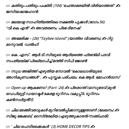
കതിരും പതിരും പംക്തി: (104) ‘ചെന്താമരയിൽ വിരിയാത്തത് ‘ ✍
on
ജസിയഷാജഹാൻ.
മലയാള സാഹിത്യത്തിലെ നക്ഷത്ര പൂക്കൾ (ഭാഗം 56)
on
“വി.കെ.എൻ” ✍ അവതരണം: പ്രഭ ദിനേഷ്
അമേരിക്ക – (26) “Taybee island” (യാത്രാ വിവരണം) ✍ റിറ്റ
on
മാനുവൽ, ഡൽഹി
കെ .എസ് . ആർ.ടി.സിയുടെ ആദ്യത്തെ ഫ്രണ്ട്ലി പദവി
on
സപര്യയ്ക്ക് പ്രഖ്യാപിച്ച് മന്ത്രി സിപി ജോൺ
സുധ അജിത്ത് എഴുതിയ നോവൽ “കോലധാരിയുടെ
on
അഗ്നികുണ്ഡങ്ങള്‍” , ✍ പുസ്തക പരിചയം: കെ ആർ. മോഹൻദാസ്
Open up ആകണോ? (Part -24) ✍ പ്രശാന്ത് വാസുദേവ് (മുൻ
on
ഡെപ്യൂട്ടി ഡയറക്ടർ കേരള ടൂറിസം വകുപ്പ് & ടൂറിസം
കൺസൾട്ടൻ്റ്).
ചില മടങ്ങിവരവുകൾ മുറിവേൽപ്പിക്കാനുള്ളതാണ്! (ലേഖനം) ✍️
on
സിജു ജേക്കബ്, ഓസ്‌ട്രേലിയ (എഴുത്തുകാരൻ/സഞ്ചാരി)
‘ ചില പൊടിക്കൈകൾ ‘ (3) HOME DECOR TIPS ✍
on