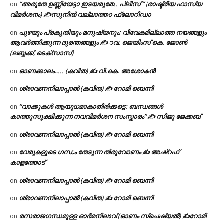
“അരുതേ ഉണ്ണിയേട്ടാ ഇടയരുതേ.. പ്ലീസ് ” (രാഷ്ട്രീയ ഹാസ്യ
on
വിമർശനം) ✍സുനിൽ വല്ലാത്തറ ഫ്ലോറിഡാ
പുഴയും പ്രകൃതിയും മനുഷ്യനും: വിവേകമില്ലാത്ത നയങ്ങളും
on
ആവർത്തിക്കുന്ന ദുരന്തങ്ങളും ✍ റവ. ജെയിംസ് കെ. ജോൺ
(ലബ്ബക്ക്, ടെക്സാസ്)
ഓണക്കാലം….. (കവിത) ✍ വി.കെ. അശോകൻ
on
ശ്രാവണനിലാപ്പാൽ (കവിത) ✍ റോമി ബെന്നി
on
“വാക്കുകൾ ആയുധമാകാതിരിക്കട്ടെ: ബന്ധങ്ങൾ
on
കാത്തുസൂക്ഷിക്കുന്ന നവവിമർശന സംസ്കാരം” ✍️ സിജു ജേക്കബ്
ശ്രാവണനിലാപ്പാൽ (കവിത) ✍ റോമി ബെന്നി
on
വേരുകളുടെ ഗന്ധം തേടുന്ന തിരുവോണം ✍ അഷ്റഫ്
on
കാളത്തോട്
ശ്രാവണനിലാപ്പാൽ (കവിത) ✍ റോമി ബെന്നി
on
ശ്രാവണനിലാപ്പാൽ (കവിത) ✍ റോമി ബെന്നി
on
രസരാജഗന്ധമുള്ള ഓർമനിലാവ് (ഓണം സ്‌പെഷ്യൽ) ✍റോമി
on