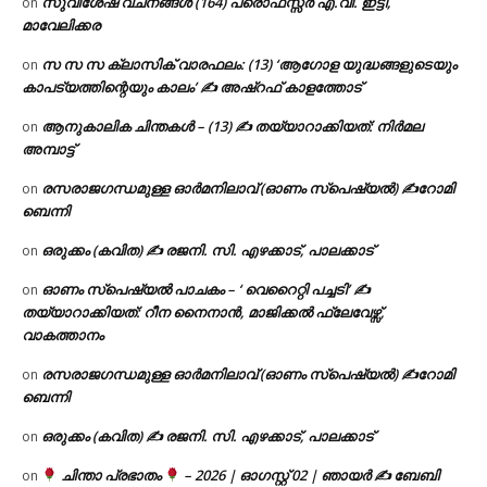
സുവിശേഷ വചനങ്ങൾ (164) പ്രൊഫസ്സർ എ.വി. ഇട്ടി,
on
മാവേലിക്കര
സ സ സ ക്ലാസിക് വാരഫലം: (13) ‘ആഗോള യുദ്ധങ്ങളുടെയും
on
കാപട്യത്തിന്റെയും കാലം’ ✍ അഷ്റഫ് കാളത്തോട്
ആനുകാലിക ചിന്തകൾ – (13) ✍ തയ്യാറാക്കിയത്: നിർമല
on
അമ്പാട്ട്
രസരാജഗന്ധമുള്ള ഓർമനിലാവ് (ഓണം സ്‌പെഷ്യൽ) ✍റോമി
on
ബെന്നി
ഒരുക്കം (കവിത) ✍ രജനി. സി. എഴക്കാട്, പാലക്കാട്
on
ഓണം സ്പെഷ്യൽ പാചകം – ‘ വെറൈറ്റി പച്ചടി’ ✍
on
തയ്യാറാക്കിയത്: റീന നൈനാൻ, മാജിക്കൽ ഫ്ലേവേഴ്സ്,
വാകത്താനം
രസരാജഗന്ധമുള്ള ഓർമനിലാവ് (ഓണം സ്‌പെഷ്യൽ) ✍റോമി
on
ബെന്നി
ഒരുക്കം (കവിത) ✍ രജനി. സി. എഴക്കാട്, പാലക്കാട്
on
ചിന്താ പ്രഭാതം
– 2026 | ഓഗസ്റ്റ് 02 | ഞായർ ✍
ബേബി
on