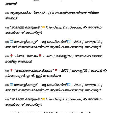
ബെന്നി
ആനുകാലിക ചിന്തകൾ – (13) ✍ തയ്യാറാക്കിയത്: നിർമല
on
അമ്പാട്ട്
‘വാടാത്ത വേരുകൾ’ (
Friendship Day Special) ✍ ആസിഫ
on
അഫ്രോസ്, ബാംഗ്ലൂർ.
മലയാളി മനസ്സ് — ആരോഗ്യ വീഥി
– 2026 | ഓഗസ്റ്റ് 02 |
on
ഞായർ ✍
തയ്യാറാക്കിയത്: ആസിഫ അഫ്രോസ്, ബാംഗ്ലൂർ
ചിന്താ പ്രഭാതം
– 2026 | ഓഗസ്റ്റ് 02 | ഞായർ ✍
ബേബി
on
മാത്യു അടിമാലി
“ഇന്നത്തെ ചിന്താവിഷയം”
– 2026 | ഓഗസ്റ്റ് 02 | ഞായർ ✍
on
പ്രൊഫസ്സർ എ.വി. ഇട്ടി മാവേലിക്കര
മലയാളി മനസ്സ് — ആരോഗ്യ വീഥി
– 2026 | ഓഗസ്റ്റ് 02 |
on
ഞായർ ✍
തയ്യാറാക്കിയത്: ആസിഫ അഫ്രോസ്, ബാംഗ്ലൂർ
‘വാടാത്ത വേരുകൾ’ (
Friendship Day Special) ✍ ആസിഫ
on
അഫ്രോസ്, ബാംഗ്ലൂർ.