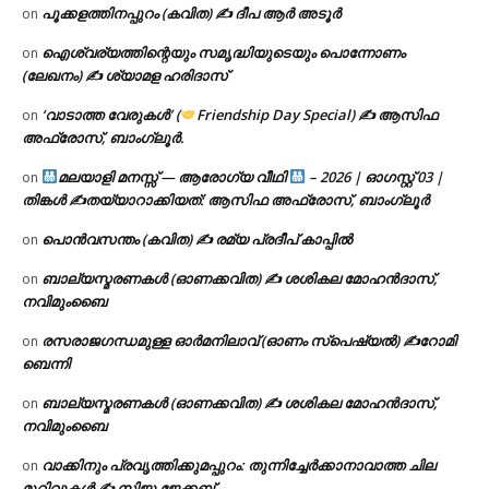
പൂക്കളത്തിനപ്പുറം (കവിത) ✍ ദീപ ആർ അടൂർ
on
ഐശ്വര്യത്തിന്റെയും സമൃദ്ധിയുടെയും പൊന്നോണം
on
(ലേഖനം) ✍ ശ്യാമള ഹരിദാസ്
‘വാടാത്ത വേരുകൾ’ (
Friendship Day Special) ✍ ആസിഫ
on
അഫ്രോസ്, ബാംഗ്ലൂർ.
മലയാളി മനസ്സ് — ആരോഗ്യ വീഥി
– 2026 | ഓഗസ്റ്റ് 03 |
on
തിങ്കൾ ✍
തയ്യാറാക്കിയത്: ആസിഫ അഫ്രോസ്, ബാംഗ്ലൂർ
പൊൻവസന്തം (കവിത) ✍ രമ്യ പ്രദീപ് കാപ്പിൽ
on
ബാല്യസ്മരണകൾ (ഓണക്കവിത) ✍ ശശികല മോഹൻദാസ്,
on
നവിമുംബൈ
രസരാജഗന്ധമുള്ള ഓർമനിലാവ് (ഓണം സ്‌പെഷ്യൽ) ✍റോമി
on
ബെന്നി
ബാല്യസ്മരണകൾ (ഓണക്കവിത) ✍ ശശികല മോഹൻദാസ്,
on
നവിമുംബൈ
വാക്കിനും പ്രവൃത്തിക്കുമപ്പുറം: തുന്നിച്ചേർക്കാനാവാത്ത ചില
on
മുറിവുകൾ ✍️ സിജു ജേക്കബ്