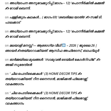
അധ്യാപന അനുഭവക്കുറിപ്പ് (ഭാഗം – 12) ‘പൊന്നീർക്കിൽ കമ്മൽ’
on
✍ റോമി ബെന്നി.
പള്ളിക്കൂടം കഥകൾ… ( ഭാഗം 69) ‘ശബരിമല യാത്ര’ ✍ സജി ടി.
on
പാലക്കാട്
അധ്യാപന അനുഭവക്കുറിപ്പ് (ഭാഗം – 12) ‘പൊന്നീർക്കിൽ കമ്മൽ’
on
✍ റോമി ബെന്നി.
മലയാളി മനസ്സ് — ആരോഗ്യ വീഥി
– 2026 | ജൂലൈ 26 |
on
ഞായർ ✍
തയ്യാറാക്കിയത്: ആസിഫ അഫ്രോസ്, ബാംഗ്ലൂർ
ഓർമ്മയിലെ മുഖങ്ങൾ: ‘സാമുവൽ ടെയ്ലർ കോൾറിഡ്ജ് ‘ ✍
on
അജി സുരേന്ദ്രൻ
‘ ചില പൊടിക്കൈകൾ ‘ (3) HOME DECOR TIPS ✍
on
തയ്യാറാക്കിയത്: റീന നൈനാൻ, മാജിക്കൽ ഫ്ലേവേഴ്സ്,
വാകത്താനം
‘ ചില പൊടിക്കൈകൾ ‘ (3) HOME DECOR TIPS ✍
on
തയ്യാറാക്കിയത്: റീന നൈനാൻ, മാജിക്കൽ ഫ്ലേവേഴ്സ്,
വാകത്താനം