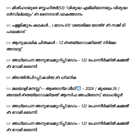
മിശിഹായുടെ സ്നേഹിതർ(53) “വിശുദ്ധ എമിലിയാനയും വിശുദ്ധ
on
ടര്‍സില്ലയും” ✍ നൈനാൻ വാകത്താനം
പള്ളിക്കൂടം കഥകൾ… ( ഭാഗം 69) ‘ശബരിമല യാത്ര’ ✍ സജി ടി.
on
പാലക്കാട്
ആനുകാലിക ചിന്തകൾ – 12 ✍തയ്യാറാക്കിയത്: നിർമല
on
അമ്പാട്ട്
അധ്യാപന അനുഭവക്കുറിപ്പ് (ഭാഗം – 12) ‘പൊന്നീർക്കിൽ കമ്മൽ’
on
✍ റോമി ബെന്നി.
ഭ്രാന്തിൻപിറപ്പ് (കവിത) ✍ ധ്വനിക
on
മലയാളി മനസ്സ് — ആരോഗ്യ വീഥി
– 2026 | ജൂലൈ 26 |
on
ഞായർ ✍
തയ്യാറാക്കിയത്: ആസിഫ അഫ്രോസ്, ബാംഗ്ലൂർ
അധ്യാപന അനുഭവക്കുറിപ്പ് (ഭാഗം – 12) ‘പൊന്നീർക്കിൽ കമ്മൽ’
on
✍ റോമി ബെന്നി.
അധ്യാപന അനുഭവക്കുറിപ്പ് (ഭാഗം – 12) ‘പൊന്നീർക്കിൽ കമ്മൽ’
on
✍ റോമി ബെന്നി.