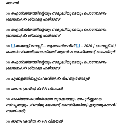
ബെന്നി
ഐശ്വര്യത്തിന്റെയും സമൃദ്ധിയുടെയും പൊന്നോണം
on
(ലേഖനം) ✍ ശ്യാമള ഹരിദാസ്
ഐശ്വര്യത്തിന്റെയും സമൃദ്ധിയുടെയും പൊന്നോണം
on
(ലേഖനം) ✍ ശ്യാമള ഹരിദാസ്
മലയാളി മനസ്സ് — ആരോഗ്യ വീഥി
– 2026 | ഓഗസ്റ്റ് 04 |
on
ചൊവ്വ ✍
തയ്യാറാക്കിയത്: ആസിഫ അഫ്രോസ്, ബാംഗ്ലൂർ
ഐശ്വര്യത്തിന്റെയും സമൃദ്ധിയുടെയും പൊന്നോണം
on
(ലേഖനം) ✍ ശ്യാമള ഹരിദാസ്
പൂക്കളത്തിനപ്പുറം (കവിത) ✍ ദീപ ആർ അടൂർ
on
ഓണം (കവിത) ✍ PN വിജയൻ
on
ലക്ഷ്യബോധമില്ലാത്ത തുടക്കങ്ങളും അപൂർണ്ണമായ
on
സ്വപ്നങ്ങളും. ✍️സിജു ജേക്കബ്, ഓസ്‌ട്രേലിയ (എഴുത്തുകാരൻ/
സഞ്ചാരി)
ഓണം (കവിത) ✍ PN വിജയൻ
on