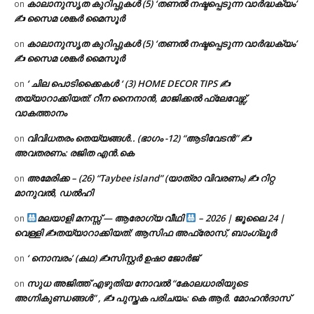
കാലാനുസൃത കുറിപ്പുകൾ (5) ‘തണൽ നഷ്ടപ്പെടുന്ന വാർദ്ധക്യം’
on
✍ സൈമ ശങ്കർ മൈസൂർ
കാലാനുസൃത കുറിപ്പുകൾ (5) ‘തണൽ നഷ്ടപ്പെടുന്ന വാർദ്ധക്യം’
on
✍ സൈമ ശങ്കർ മൈസൂർ
‘ ചില പൊടിക്കൈകൾ ‘ (3) HOME DECOR TIPS ✍
on
തയ്യാറാക്കിയത്: റീന നൈനാൻ, മാജിക്കൽ ഫ്ലേവേഴ്സ്,
വാകത്താനം
വിവിധതരം തെയ്യങ്ങൾ.. (ഭാഗം -12) “ആടിവേടൻ” ✍
on
അവതരണം: രജിത എൻ.കെ
അമേരിക്ക – (26) “Taybee island” (യാത്രാ വിവരണം) ✍ റിറ്റ
on
മാനുവൽ, ഡൽഹി
മലയാളി മനസ്സ് — ആരോഗ്യ വീഥി
– 2026 | ജൂലൈ 24 |
on
വെള്ളി ✍
തയ്യാറാക്കിയത്: ആസിഫ അഫ്രോസ്, ബാംഗ്ലൂർ
‘ നൊമ്പരം’ (കഥ) ✍സിസ്റ്റർ ഉഷാ ജോർജ്
on
സുധ അജിത്ത് എഴുതിയ നോവൽ “കോലധാരിയുടെ
on
അഗ്നികുണ്ഡങ്ങള്‍” , ✍ പുസ്തക പരിചയം: കെ ആർ. മോഹൻദാസ്