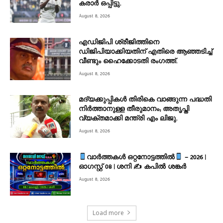
കരാർ ഒപ്പിട്ടു.
August 8, 2026
എഡിജിപി ശ്രീജിത്തിനെ
ഡിജിപിയാക്കിയതിന് എതിരെ ആഞ്ഞടിച്ച്‌
വീണ്ടും ഹൈക്കോടതി രംഗത്ത്.
August 8, 2026
മദ്യക്കുപ്പികള്‍ തിരികെ വാങ്ങുന്ന പദ്ധതി
നിര്‍ത്താനുള്ള തീരുമാനം; അതൃപ്തി
വ്യക്തമാക്കി മന്ത്രി എം ലിജു.
August 8, 2026
വാർത്തകൾ ഒറ്റനോട്ടത്തിൽ
– 2026 |
ഓഗസ്റ്റ് 08 | ശനി ✍
കപിൽ ശങ്കർ
August 8, 2026
Load more