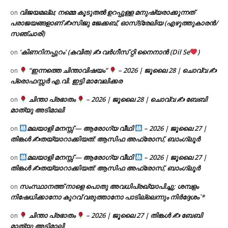
വിജയമല്ല; നമ്മെ കൂടുതൽ ഉറപ്പുള്ള മനുഷ്യരാക്കുന്നത്
on
പരാജയങ്ങളാണ് ✍️സിജു ജേക്കബ്, ഓസ്‌ട്രേലിയ (എഴുത്തുകാരൻ/
സഞ്ചാരി)
‘കിണറിനപ്പുറം’ (കവിത) ✍ വർഗീസ് റ്റി നൈനാൻ (Dil Se
)
on
“ഇന്നത്തെ ചിന്താവിഷയം”
– 2026 | ജൂലൈ 28 | ചൊവ്വ ✍
on
പ്രൊഫസ്സർ എ.വി. ഇട്ടി മാവേലിക്കര
ചിന്താ പ്രഭാതം
– 2026 | ജൂലൈ 28 | ചൊവ്വ ✍
ബേബി
on
മാത്യു അടിമാലി
മലയാളി മനസ്സ് — ആരോഗ്യ വീഥി
– 2026 | ജൂലൈ 27 |
on
തിങ്കൾ ✍
തയ്യാറാക്കിയത്: ആസിഫ അഫ്രോസ്, ബാംഗ്ലൂർ
മലയാളി മനസ്സ് — ആരോഗ്യ വീഥി
– 2026 | ജൂലൈ 27 |
on
തിങ്കൾ ✍
തയ്യാറാക്കിയത്: ആസിഫ അഫ്രോസ്, ബാംഗ്ലൂർ
സംസ്ഥാനത്ത് നാളെ പൊതു അവധിപ്രഖ്യാപിച്ചു; ശമ്പളം
on
നിഷേധിക്കാനോ കുറവ് വരുത്താനോ പാടില്ലെന്നും നിർദ്ദേശം`*
ചിന്താ പ്രഭാതം
– 2026 | ജൂലൈ 27 | തിങ്കൾ ✍
ബേബി
on
മാത്യു അടിമാലി