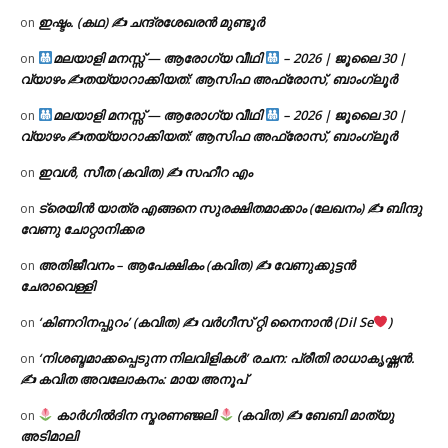
ഇഷ്ടം. (കഥ) ✍ ചന്ദ്രശേഖരൻ മുണ്ടൂർ
on
മലയാളി മനസ്സ് — ആരോഗ്യ വീഥി
– 2026 | ജൂലൈ 30 |
on
വ്യാഴം ✍
തയ്യാറാക്കിയത്: ആസിഫ അഫ്രോസ്, ബാംഗ്ലൂർ
മലയാളി മനസ്സ് — ആരോഗ്യ വീഥി
– 2026 | ജൂലൈ 30 |
on
വ്യാഴം ✍
തയ്യാറാക്കിയത്: ആസിഫ അഫ്രോസ്, ബാംഗ്ലൂർ
ഇവൾ, സീത (കവിത) ✍ സഹീറ എം
on
ട്രെയിൻ യാത്ര എങ്ങനെ സുരക്ഷിതമാക്കാം (ലേഖനം) ✍ ബിന്ദു
on
വേണു ചോറ്റാനിക്കര
അതിജീവനം – ആപേക്ഷികം (കവിത) ✍ വേണുക്കുട്ടൻ
on
ചേരാവെള്ളി
‘കിണറിനപ്പുറം’ (കവിത) ✍ വർഗീസ് റ്റി നൈനാൻ (Dil Se
)
on
‘നിശബ്ദമാക്കപ്പെടുന്ന നിലവിളികൾ’ രചന: പ്രീതി രാധാകൃഷ്ണൻ.
on
✍ കവിത അവലോകനം: മായ അനൂപ്
കാർഗിൽദിന സ്മരണഞ്ജലി
(കവിത) ✍ ബേബി മാത്യു
on
അടിമാലി