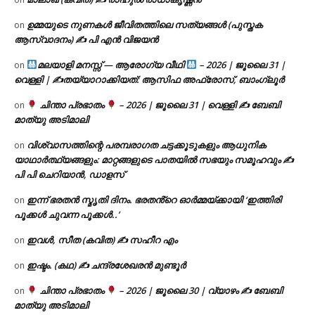
ഉമ്മയുടെ നുണകൾ ജീവിതത്തിലെ സത്യങ്ങൾ (പുസ്തക
on
ആസ്വാദനം) ✍ പി എൻ വിജയൻ
മലയാളി മനസ്സ് — ആരോഗ്യ വീഥി
– 2026 | ജൂലൈ 31 |
on
വെള്ളി | ✍
തയ്യാറാക്കിയത്: ആസിഫ അഫ്രോസ്, ബാംഗ്ലൂർ
ചിന്താ പ്രഭാതം
– 2026 | ജൂലൈ 31 | വെള്ളി ✍
ബേബി
on
മാത്യു അടിമാലി
വിശ്വാസത്തിന്റെ പരമ്പരാഗത ചട്ടക്കൂടുകളും ആധുനിക
on
യാഥാർത്ഥ്യങ്ങളും: മാറ്റങ്ങളുടെ പാതയിൽ സഭയും സമൂഹവും ✍
പി പി ചെറിയാൻ, ഡാളസ്
ഇന്ന് ഭരതൻ സ്മൃതി ദിനം. ഭരതൻ്റെ ഓർമ്മയ്ക്കായി ‘ഇത്തിരി
on
പൂക്കൾ ചുവന്ന പൂക്കൾ..’
ഇവൾ, സീത (കവിത) ✍ സഹീറ എം
on
ഇഷ്ടം. (കഥ) ✍ ചന്ദ്രശേഖരൻ മുണ്ടൂർ
on
ചിന്താ പ്രഭാതം
– 2026 | ജൂലൈ 30 | വ്യാഴം ✍
ബേബി
on
മാത്യു അടിമാലി