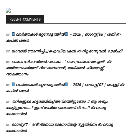
RECENT COMMENTS
വാർത്തകൾ ഒറ്റനോട്ടത്തിൽ
– 2026 | ഓഗസ്റ്റ് 08 | ശനി ✍
on
കപിൽ ശങ്കർ
ഭഗവാൻ തോന്നിപ്പിച്ച ഐഡിയ (കഥ) ✍ റിറ്റ മാനുവൽ, ഡൽഹി
on
ഓണം സ്പെഷ്യൽ പാചകം – ‘ ചെറുനാരങ്ങ അച്ചാർ ‘ ✍
on
തയ്യാറാക്കിയത്: റീന നൈനാൻ, മാജിക്കൽ ഫ്ലേവേഴ്സ്,
വാകത്താനം
വാർത്തകൾ ഒറ്റനോട്ടത്തിൽ
– 2026 | ഓഗസ്റ്റ് 07 | വെള്ളി ✍
on
കപിൽ ശങ്കർ
തറികളുടെ ഹൃദയമിടിപ്പ് അറിഞ്ഞിട്ടുണ്ടോ..? ആ ശബ്ദം
on
കേട്ടിട്ടുണ്ടോ…? ഇന്ന് ദേശീയ കൈത്തറി ദിനം..!! ✍ ലാലു
കോനാടിൽ
ഓഗസ്റ്റ് 𝟕 – രവീന്ദ്രനാഥ ടാഗോറിന്റെ സ്മൃതിദിനം ✍ ലാലു
on
കോനാടിൽ