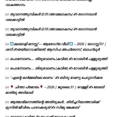
വാകത്താനം
തൂവാനത്തുമ്പികൾ @39 (അവലോകനം) ✍ രാഗനാഥൻ
on
വയക്കാട്ടിൽ
തൂവാനത്തുമ്പികൾ @39 (അവലോകനം) ✍ രാഗനാഥൻ
on
വയക്കാട്ടിൽ
മലയാളി മനസ്സ് — ആരോഗ്യ വീഥി
– 2026 | ഓഗസ്റ്റ് 01 |
on
ശനി ✍
തയ്യാറാക്കിയത്: ആസിഫ അഫ്രോസ്, ബാംഗ്ലൂർ
പൊന്നോണം … തിരുവോണം (കവിത) ✍ റോബിൻ പള്ളുരുത്തി
on
പൊന്നോണം … തിരുവോണം (കവിത) ✍ റോബിൻ പള്ളുരുത്തി
on
‘ എന്റെ ഓർമ്മയിലെ ഓണം ‘ ✍ ബിന്ദു വേണു ചോറ്റാനിക്കര
on
ചിന്താ പ്രഭാതം
– 2026 | ജൂലൈ 31 | വെള്ളി ✍
ബേബി
on
മാത്യു അടിമാലി
ആത്മാഭിമാനത്തിന്റെ അതിരുകൾ.. തിരിച്ചറിയാത്തവർക്ക്
on
മുന്നിൽ ജീവിതം പാഴാക്കരുത് ✍️ സിജു ജേക്കബ്
മാലാഖ (കവിത) ✍ രാഹുൽ രാധാകൃഷ്ണൻ
on