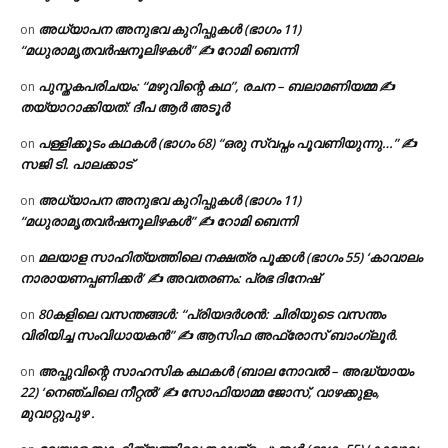
അധ്യാപന അനുഭവ കുറിപ്പുകൾ (ഭാഗം 11)
on
“മധുരാമൃതവർഷനൂലിഴകൾ” ✍ റോമി ബെന്നി
പുസ്തകപരിചയം: “മഴുവിന്റെ കഥ”, രചന – ബലാമണിയമ്മ ✍
on
തയ്യാറാക്കിയത്: ദീപ ആർ അടൂർ
പള്ളിക്കൂടം കഥകൾ (ഭാഗം 68) “ഒരു സ്വപ്നം പൂവണിയുന്നു…” ✍
on
സജി ടി. പാലക്കാട്
അധ്യാപന അനുഭവ കുറിപ്പുകൾ (ഭാഗം 11)
on
“മധുരാമൃതവർഷനൂലിഴകൾ” ✍ റോമി ബെന്നി
മലയാള സാഹിത്യത്തിലെ നക്ഷത്ര പൂക്കൾ (ഭാഗം 55) ‘കാവാലം
on
നാരായണപ്പണിക്കർ’ ✍ അവതരണം: പ്രഭ ദിനേഷ്
80കളിലെ വസന്തങ്ങൾ: “പ്രിയദർശൻ: ചിരിയുടെ വസന്തം
on
വിരിയിച്ച സംവിധായകൻ” ✍ ആസിഫ അഫ്രോസ് ബാംഗ്ലൂർ.
അപ്പുവിന്റെ സാഹസിക കഥകൾ (ബാല നോവൽ – അദ്ധ്യായം
on
22) ‘നെഞ്ചിലെ നീറ്റൽ’ ✍ സോഫിയാമ്മ ജോസ്, വാഴക്കുളം,
മുവാറ്റുപുഴ .