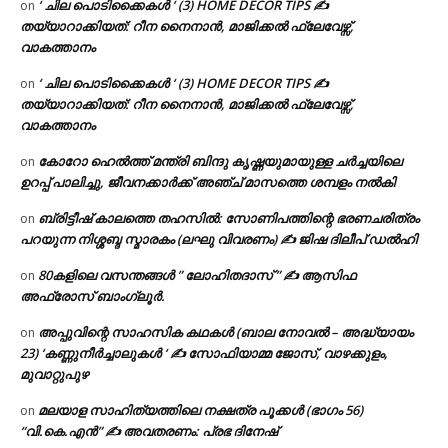
‘ ചില പൊടിക്കൈകൾ ‘ (3) HOME DECOR TIPS ✍
on
തയ്യാറാക്കിയത്: റീന നൈനാൻ, മാജിക്കൽ ഫ്ലേവേഴ്സ്,
വാകത്താനം
‘ ചില പൊടിക്കൈകൾ ‘ (3) HOME DECOR TIPS ✍
on
തയ്യാറാക്കിയത്: റീന നൈനാൻ, മാജിക്കൽ ഫ്ലേവേഴ്സ്,
വാകത്താനം
കോറോ ഹെൽത്ത് മന്ത്രി ബിന്ദു കൃഷ്ണയുമായുള്ള ചർച്ചയിലെ
on
ഉറപ്പ് പാലിച്ചു, ജീവനക്കാർക്ക് അഞ്ച് മാസത്തെ ശമ്പളം നൽകി
ബ്രിട്ടീഷ് കാലത്തെ തഹസിൽ: സോണിപത്തിന്റെ ഭരണചരിത്രം
on
പറയുന്ന നിശ്ശബ്ദ സ്മാരകം (ലഘു വിവരണം) ✍ ജിഷ ദിലീപ് ഡൽഹി
80കളിലെ വസന്തങ്ങൾ ” ലോഹിതദാസ് ” ✍ ആസിഫ
on
അഫ്രോസ് ബാംഗ്ലൂർ.
അപ്പുവിന്റെ സാഹസിക കഥകൾ (ബാല നോവൽ – അദ്ധ്യായം
on
23) ‘കണ്ണുനീർച്ചാലുകൾ ‘ ✍ സോഫിയാമ്മ ജോസ്, വാഴക്കുളം,
മുവാറ്റുപുഴ
മലയാള സാഹിത്യത്തിലെ നക്ഷത്ര പൂക്കൾ (ഭാഗം 56)
on
“വി.കെ.എൻ” ✍ അവതരണം: പ്രഭ ദിനേഷ്