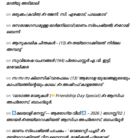
മാത്യു അടിമാലി
ഒരുക്കം (കവിത) ✍ രജനി. സി. എഴക്കാട്, പാലക്കാട്
on
രസരാജഗന്ധമുള്ള ഓർമനിലാവ് (ഓണം സ്‌പെഷ്യൽ) ✍റോമി
on
ബെന്നി
ആനുകാലിക ചിന്തകൾ – (13) ✍ തയ്യാറാക്കിയത്: നിർമല
on
അമ്പാട്ട്
സുവിശേഷ വചനങ്ങൾ (164) പ്രൊഫസ്സർ എ.വി. ഇട്ടി,
on
മാവേലിക്കര
സ സ സ ക്ലാസിക് വാരഫലം: (13) ‘ആഗോള യുദ്ധങ്ങളുടെയും
on
കാപട്യത്തിന്റെയും കാലം’ ✍ അഷ്റഫ് കാളത്തോട്
‘വാടാത്ത വേരുകൾ’ (
Friendship Day Special) ✍ ആസിഫ
on
അഫ്രോസ്, ബാംഗ്ലൂർ.
മലയാളി മനസ്സ് — ആരോഗ്യ വീഥി
– 2026 | ഓഗസ്റ്റ് 02 |
on
ഞായർ ✍
തയ്യാറാക്കിയത്: ആസിഫ അഫ്രോസ്, ബാംഗ്ലൂർ
ഓണം സ്പെഷ്യൽ പാചകം – ‘ വെറൈറ്റി പച്ചടി’ ✍
on
തയ്യാറാക്കിയത്: റീന നൈനാൻ, മാജിക്കൽ ഫ്ലേവേഴ്സ്,