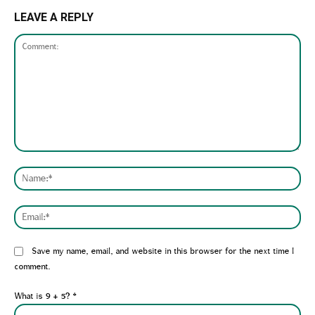
LEAVE A REPLY
Comment:
Nam
Emai
Website:
Save my name, email, and website in this browser for the next time I
comment.
What is 9 + 5?
*