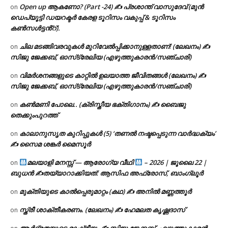
Open up ആകണോ? (Part -24) ✍ പ്രശാന്ത് വാസുദേവ് (മുൻ
on
ഡെപ്യൂട്ടി ഡയറക്ടർ കേരള ടൂറിസം വകുപ്പ് & ടൂറിസം
കൺസൾട്ടൻ്റ്).
ചില മടങ്ങിവരവുകൾ മുറിവേൽപ്പിക്കാനുള്ളതാണ്! (ലേഖനം) ✍️
on
സിജു ജേക്കബ്, ഓസ്‌ട്രേലിയ (എഴുത്തുകാരൻ/സഞ്ചാരി)
വിമർശനങ്ങളുടെ കാറ്റിൽ ഉലയാത്ത ജീവിതങ്ങൾ (ലേഖനം) ✍️
on
സിജു ജേക്കബ്, ഓസ്‌ട്രേലിയ (എഴുത്തുകാരൻ/സഞ്ചാരി)
കൺമണി പോലെ.. (ക്രിസ്തീയ ഭക്തിഗാനം) ✍ ബൈജു
on
തെക്കുംപുറത്ത്
കാലാനുസൃത കുറിപ്പുകൾ (5) ‘തണൽ നഷ്ടപ്പെടുന്ന വാർദ്ധക്യം’
on
✍ സൈമ ശങ്കർ മൈസൂർ
മലയാളി മനസ്സ് — ആരോഗ്യ വീഥി
– 2026 | ജൂലൈ 22 |
on
ബുധൻ ✍
തയ്യാറാക്കിയത്: ആസിഫ അഫ്രോസ്, ബാംഗ്ലൂർ
മുക്തിയുടെ കാൽപ്പെരുമാറ്റം (കഥ) ✍ അനിൽ മണ്ണത്തൂർ
on
സ്ത്രീ ശാക്തീകരണം. (ലേഖനം) ✍ ഹേമലത കൃഷ്ണദാസ്
on
ആർദ്രതയുടെ രാഷ്ട്രീയം ✍️ സിജു ജേക്കബ്, എഴുത്തുകാരൻ