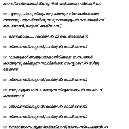
ഹാസ്യ വിമർശനം) ✍സുനിൽ വല്ലാത്തറ ഫ്ലോറിഡാ
പുഴയും പ്രകൃതിയും മനുഷ്യനും: വിവേകമില്ലാത്ത
on
നയങ്ങളും ആവർത്തിക്കുന്ന ദുരന്തങ്ങളും ✍ റവ. ജെയിംസ്
കെ. ജോൺ (ലബ്ബക്ക്, ടെക്സാസ്)
ഓണക്കാലം….. (കവിത) ✍ വി.കെ. അശോകൻ
on
ശ്രാവണനിലാപ്പാൽ (കവിത) ✍ റോമി ബെന്നി
on
“വാക്കുകൾ ആയുധമാകാതിരിക്കട്ടെ: ബന്ധങ്ങൾ
on
കാത്തുസൂക്ഷിക്കുന്ന നവവിമർശന സംസ്കാരം” ✍️ സിജു
ജേക്കബ്
ശ്രാവണനിലാപ്പാൽ (കവിത) ✍ റോമി ബെന്നി
on
വേരുകളുടെ ഗന്ധം തേടുന്ന തിരുവോണം ✍ അഷ്റഫ്
on
കാളത്തോട്
ശ്രാവണനിലാപ്പാൽ (കവിത) ✍ റോമി ബെന്നി
on
ശ്രാവണനിലാപ്പാൽ (കവിത) ✍ റോമി ബെന്നി
on
രസരാജഗന്ധമുള്ള ഓർമനിലാവ് (ഓണം സ്‌പെഷ്യൽ) ✍
on