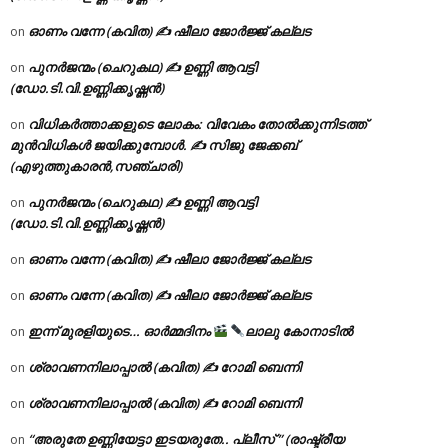
ഓണം വന്നേ (കവിത) ✍ ഷീലാ ജോർജ്ജ് കല്ലട
on
പുനർജന്മം (ചെറുകഥ) ✍ ഉണ്ണി ആവട്ടി
on
(ഡോ.ടി.വി.ഉണ്ണിക്കൃഷ്ണൻ)
വിധികർത്താക്കളുടെ ലോകം: വിവേകം തോൽക്കുന്നിടത്ത്
on
മുൻവിധികൾ ജയിക്കുമ്പോൾ. ✍️ സിജു ജേക്കബ്
(എഴുത്തുകാരൻ,സഞ്ചാരി)
പുനർജന്മം (ചെറുകഥ) ✍ ഉണ്ണി ആവട്ടി
on
(ഡോ.ടി.വി.ഉണ്ണിക്കൃഷ്ണൻ)
ഓണം വന്നേ (കവിത) ✍ ഷീലാ ജോർജ്ജ് കല്ലട
on
ഓണം വന്നേ (കവിത) ✍ ഷീലാ ജോർജ്ജ് കല്ലട
on
ഇന്ന് മുരളിയുടെ… ഓർമ്മദിനം
ലാലു കോനാടിൽ
on
ശ്രാവണനിലാപ്പാൽ (കവിത) ✍ റോമി ബെന്നി
on
ശ്രാവണനിലാപ്പാൽ (കവിത) ✍ റോമി ബെന്നി
on
“അരുതേ ഉണ്ണിയേട്ടാ ഇടയരുതേ.. പ്ലീസ് ” (രാഷ്ട്രീയ
on