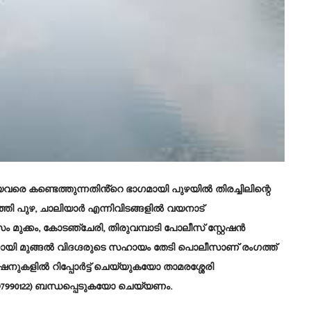
രെ കണ്ടെത്തുന്നതിൻ്റെ ഭാഗമായി പുഴയിൽ തിരച്ചിലിന്റെ
്ഞി പുഴ, ചാലിയാർ എന്നിവിടങ്ങളിൽ വയനാട്
സം മുക്കം, കോടഞ്ചേരി, തിരുവമ്പാടി പോലീസ് സ്റ്റേഷൻ
ായി മുങ്ങൽ വിദഗ്ദരുടെ സഹായം തേടി പൊലീസാണ് രംഗത്ത്
േഷനുകളിൽ റിപ്പോർട്ട് ചെയ്യുകയോ താമരശ്ശേരി
7990122) ബന്ധപ്പെടുകയോ ചെയ്യണം.