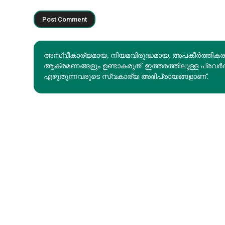
അസ്വീകാര്യമായ, നിയമവിരുദ്ധമായ, അപകീര്‍ത്തിക
ആക്രമണങ്ങളും ഉണ്ടാകരുത്. ഇത്തരത്തിലുള്ള പ്രവർ
എഴുതുന്നവരുടെ സ്വകാര്യ അഭിപ്രായങ്ങളാണ്.