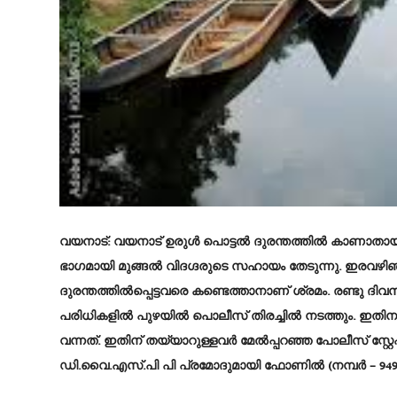
വയനാട്
: വയനാട് ഉരുൾ പൊട്ടൽ ദുരന്തത്തിൽ കാണാതായവ
ഭാഗമായി മുങ്ങൽ വിദഗ്ദരുടെ സഹായം തേടുന്നു. ഇരവഴിഞ
ദുരന്തത്തിൽപ്പെട്ടവരെ കണ്ടെത്താനാണ് ശ്രമം. രണ്ടു ദിവ
പരിധികളിൽ പുഴയിൽ പൊലീസ് തിരച്ചിൽ നടത്തും. ഇതിന
വന്നത്. ഇതിന് തയ്യാറുള്ളവർ മേൽപ്പറഞ്ഞ പോലീസ് സ്റ്റ
ഡി.വൈ.എസ്.പി പി പ്രമോദുമായി ഫോണിൽ (നമ്പർ – 949