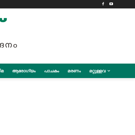
ിമ
ആരോഗ്യം
പാചകം
മരണം
മറ്റുള്ളവ