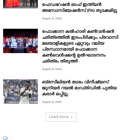
ഫെഡറേഷൻ ഓഫ് ഇന്ത്യൻ
അസോസിയേഷൻസ് (FIA) തുടക്കമിട്ടു
August 8, 2026
ഫൊക്കാന കൽഹാരി കൺവൻഷൻ
ചരിത്രത്തിൽ ഇടംപിടിക്കും; പ്രവാസി
മലയാളികളുടെ ഏറ്റവും വലിയ
പ്രസ്ഥാനമായി ഫൊക്കാന
കൺവെൻഷന്റെ ഉൽഘാടനനം
ചരിത്രം തിരുത്തി .
August 8, 2026
ബ്രസീലിയൻ താരം വിനീഷ്യസ്
ജൂനിയർ റയല്‍ മാഡ്രിഡില്‍ പുതിയ
കരാർ ഒപ്പിട്ടു.
August 8, 2026
Load more