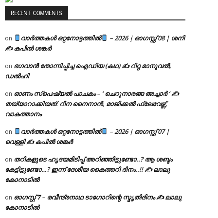
RECENT COMMENTS
വാർത്തകൾ ഒറ്റനോട്ടത്തിൽ
– 2026 | ഓഗസ്റ്റ് 08 | ശനി
on
✍
കപിൽ ശങ്കർ
ഭഗവാൻ തോന്നിപ്പിച്ച ഐഡിയ (കഥ) ✍ റിറ്റ മാനുവൽ,
on
ഡൽഹി
ഓണം സ്പെഷ്യൽ പാചകം – ‘ ചെറുനാരങ്ങ അച്ചാർ ‘ ✍
on
തയ്യാറാക്കിയത്: റീന നൈനാൻ, മാജിക്കൽ ഫ്ലേവേഴ്സ്,
വാകത്താനം
വാർത്തകൾ ഒറ്റനോട്ടത്തിൽ
– 2026 | ഓഗസ്റ്റ് 07 |
on
വെള്ളി ✍
കപിൽ ശങ്കർ
തറികളുടെ ഹൃദയമിടിപ്പ് അറിഞ്ഞിട്ടുണ്ടോ..? ആ ശബ്ദം
on
കേട്ടിട്ടുണ്ടോ…? ഇന്ന് ദേശീയ കൈത്തറി ദിനം..!! ✍ ലാലു
കോനാടിൽ
ഓഗസ്റ്റ് 𝟕 – രവീന്ദ്രനാഥ ടാഗോറിന്റെ സ്മൃതിദിനം ✍ ലാലു
on
കോനാടിൽ