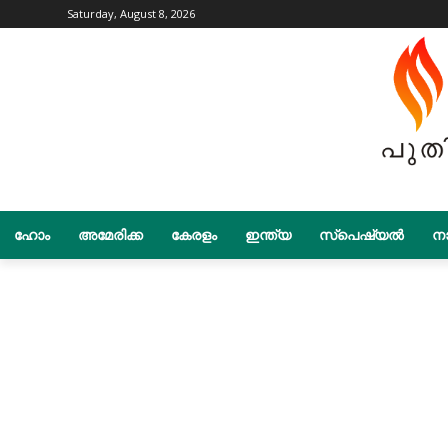
Saturday, August 8, 2026
ഹോം
അമേരിക്ക
കേരളം
ഇന്ത്യ
സ്പെഷ്യൽ
നാ