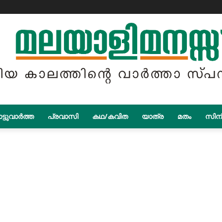
ട്ടുവാർത്ത
പ്രവാസി
കഥ/കവിത
യാത്ര
മതം
സിന