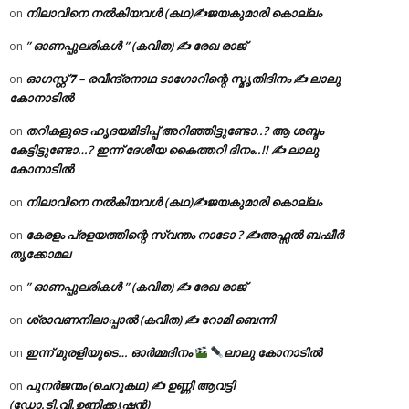
നിലാവിനെ നൽകിയവൾ (കഥ)✍ജയകുമാരി കൊല്ലം
on
” ഓണപ്പുലരികൾ ” (കവിത) ✍ രേഖ രാജ്
on
ഓഗസ്റ്റ് 𝟕 – രവീന്ദ്രനാഥ ടാഗോറിന്റെ സ്മൃതിദിനം ✍ ലാലു
on
കോനാടിൽ
തറികളുടെ ഹൃദയമിടിപ്പ് അറിഞ്ഞിട്ടുണ്ടോ..? ആ ശബ്ദം
on
കേട്ടിട്ടുണ്ടോ…? ഇന്ന് ദേശീയ കൈത്തറി ദിനം..!! ✍ ലാലു
കോനാടിൽ
നിലാവിനെ നൽകിയവൾ (കഥ)✍ജയകുമാരി കൊല്ലം
on
കേരളം പ്രളയത്തിന്റെ സ്വന്തം നാടോ ? ✍️അഫ്സൽ ബഷീർ
on
തൃക്കോമല
” ഓണപ്പുലരികൾ ” (കവിത) ✍ രേഖ രാജ്
on
ശ്രാവണനിലാപ്പാൽ (കവിത) ✍ റോമി ബെന്നി
on
ഇന്ന് മുരളിയുടെ… ഓർമ്മദിനം
ലാലു കോനാടിൽ
on
പുനർജന്മം (ചെറുകഥ) ✍ ഉണ്ണി ആവട്ടി
on
(ഡോ.ടി.വി.ഉണ്ണിക്കൃഷ്ണൻ)