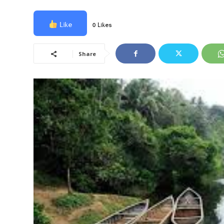
Like
0 Likes
Share