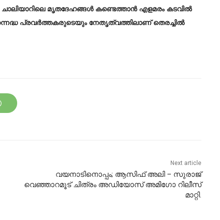
ാലിയാറിലെ മൃതദേഹങ്ങൾ കണ്ടെത്താൻ എളമരം കടവിൽ
ം സന്നദ്ധ പ്രവർത്തകരുടെയും നേതൃത്വത്തിലാണ് തെരച്ചിൽ
Next article
വയനാടിനൊപ്പം; ആസിഫ് അലി – സുരാജ്
വെഞ്ഞാറമൂട് ചിത്രം അഡിയോസ് അമിഗോ റിലീസ്
മാറ്റി.