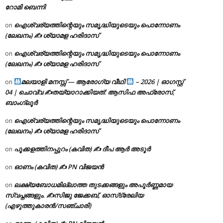
റോമി ബെന്നി
ഐശ്വര്യത്തിന്റെയും സമൃദ്ധിയുടെയും പൊന്നോണം
on
(ലേഖനം) ✍ ശ്യാമള ഹരിദാസ്
ഐശ്വര്യത്തിന്റെയും സമൃദ്ധിയുടെയും പൊന്നോണം
on
(ലേഖനം) ✍ ശ്യാമള ഹരിദാസ്
മലയാളി മനസ്സ് — ആരോഗ്യ വീഥി
– 2026 | ഓഗസ്റ്റ്
on
04 | ചൊവ്വ ✍
തയ്യാറാക്കിയത്: ആസിഫ അഫ്രോസ്,
ബാംഗ്ലൂർ
ഐശ്വര്യത്തിന്റെയും സമൃദ്ധിയുടെയും പൊന്നോണം
on
(ലേഖനം) ✍ ശ്യാമള ഹരിദാസ്
പൂക്കളത്തിനപ്പുറം (കവിത) ✍ ദീപ ആർ അടൂർ
on
ഓണം (കവിത) ✍ PN വിജയൻ
on
ലക്ഷ്യബോധമില്ലാത്ത തുടക്കങ്ങളും അപൂർണ്ണമായ
on
സ്വപ്നങ്ങളും. ✍️സിജു ജേക്കബ്, ഓസ്‌ട്രേലിയ
(എഴുത്തുകാരൻ/സഞ്ചാരി)