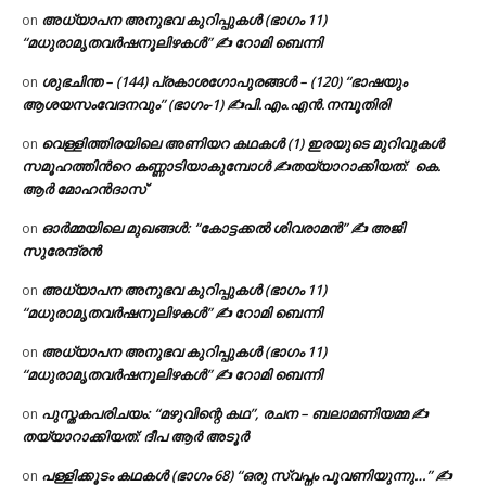
അധ്യാപന അനുഭവ കുറിപ്പുകൾ (ഭാഗം 11)
on
“മധുരാമൃതവർഷനൂലിഴകൾ” ✍ റോമി ബെന്നി
ശുഭചിന്ത – (144) പ്രകാശഗോപുരങ്ങൾ – (120) “ഭാഷയും
on
ആശയസംവേദനവും” (ഭാഗം-1) ✍പി.എം.എൻ.നമ്പൂതിരി
വെള്ളിത്തിരയിലെ അണിയറ കഥകൾ (1) ഇരയുടെ മുറിവുകൾ
on
സമൂഹത്തിന്‍റെ കണ്ണാടിയാകുമ്പോൾ ✍തയ്യാറാക്കിയത്: കെ.
ആര്‍ മോഹന്‍ദാസ്
ഓർമ്മയിലെ മുഖങ്ങൾ: “കോട്ടക്കൽ ശിവരാമൻ” ✍ അജി
on
സുരേന്ദ്രൻ
അധ്യാപന അനുഭവ കുറിപ്പുകൾ (ഭാഗം 11)
on
“മധുരാമൃതവർഷനൂലിഴകൾ” ✍ റോമി ബെന്നി
അധ്യാപന അനുഭവ കുറിപ്പുകൾ (ഭാഗം 11)
on
“മധുരാമൃതവർഷനൂലിഴകൾ” ✍ റോമി ബെന്നി
പുസ്തകപരിചയം: “മഴുവിന്റെ കഥ”, രചന – ബലാമണിയമ്മ ✍
on
തയ്യാറാക്കിയത്: ദീപ ആർ അടൂർ
പള്ളിക്കൂടം കഥകൾ (ഭാഗം 68) “ഒരു സ്വപ്നം പൂവണിയുന്നു…” ✍
on