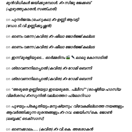
മുൻവിധികൾ ജയിക്കുമ്പോൾ. ✍️ സിജു ജേക്കബ്
(എഴുത്തുകാരൻ,സഞ്ചാരി)
പുനർജന്മം (ചെറുകഥ) ✍ ഉണ്ണി ആവട്ടി
on
(ഡോ.ടി.വി.ഉണ്ണിക്കൃഷ്ണൻ)
ഓണം വന്നേ (കവിത) ✍ ഷീലാ ജോർജ്ജ് കല്ലട
on
ഓണം വന്നേ (കവിത) ✍ ഷീലാ ജോർജ്ജ് കല്ലട
on
ഇന്ന് മുരളിയുടെ… ഓർമ്മദിനം
ലാലു കോനാടിൽ
on
ശ്രാവണനിലാപ്പാൽ (കവിത) ✍ റോമി ബെന്നി
on
ശ്രാവണനിലാപ്പാൽ (കവിത) ✍ റോമി ബെന്നി
on
“അരുതേ ഉണ്ണിയേട്ടാ ഇടയരുതേ.. പ്ലീസ് ” (രാഷ്ട്രീയ ഹാസ്യ
on
വിമർശനം) ✍സുനിൽ വല്ലാത്തറ ഫ്ലോറിഡാ
പുഴയും പ്രകൃതിയും മനുഷ്യനും: വിവേകമില്ലാത്ത നയങ്ങളും
on
ആവർത്തിക്കുന്ന ദുരന്തങ്ങളും ✍ റവ. ജെയിംസ് കെ. ജോൺ
(ലബ്ബക്ക്, ടെക്സാസ്)
ഓണക്കാലം….. (കവിത) ✍ വി.കെ. അശോകൻ
on