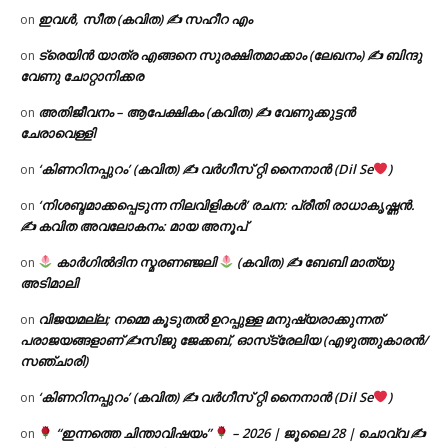
ഇവൾ, സീത (കവിത) ✍ സഹീറ എം
on
ട്രെയിൻ യാത്ര എങ്ങനെ സുരക്ഷിതമാക്കാം (ലേഖനം) ✍ ബിന്ദു
on
വേണു ചോറ്റാനിക്കര
അതിജീവനം – ആപേക്ഷികം (കവിത) ✍ വേണുക്കുട്ടൻ
on
ചേരാവെള്ളി
‘കിണറിനപ്പുറം’ (കവിത) ✍ വർഗീസ് റ്റി നൈനാൻ (Dil Se
)
on
‘നിശബ്ദമാക്കപ്പെടുന്ന നിലവിളികൾ’ രചന: പ്രീതി രാധാകൃഷ്ണൻ.
on
✍ കവിത അവലോകനം: മായ അനൂപ്
കാർഗിൽദിന സ്മരണഞ്ജലി
(കവിത) ✍ ബേബി മാത്യു
on
അടിമാലി
വിജയമല്ല; നമ്മെ കൂടുതൽ ഉറപ്പുള്ള മനുഷ്യരാക്കുന്നത്
on
പരാജയങ്ങളാണ് ✍️സിജു ജേക്കബ്, ഓസ്‌ട്രേലിയ (എഴുത്തുകാരൻ/
സഞ്ചാരി)
‘കിണറിനപ്പുറം’ (കവിത) ✍ വർഗീസ് റ്റി നൈനാൻ (Dil Se
)
on
“ഇന്നത്തെ ചിന്താവിഷയം”
– 2026 | ജൂലൈ 28 | ചൊവ്വ ✍
on