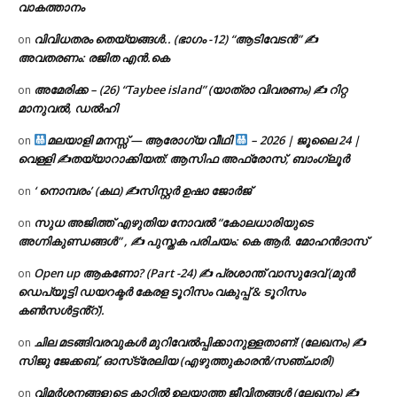
വാകത്താനം
വിവിധതരം തെയ്യങ്ങൾ.. (ഭാഗം -12) “ആടിവേടൻ” ✍
on
അവതരണം: രജിത എൻ.കെ
അമേരിക്ക – (26) “Taybee island” (യാത്രാ വിവരണം) ✍ റിറ്റ
on
മാനുവൽ, ഡൽഹി
മലയാളി മനസ്സ് — ആരോഗ്യ വീഥി
– 2026 | ജൂലൈ 24 |
on
വെള്ളി ✍
തയ്യാറാക്കിയത്: ആസിഫ അഫ്രോസ്, ബാംഗ്ലൂർ
‘ നൊമ്പരം’ (കഥ) ✍സിസ്റ്റർ ഉഷാ ജോർജ്
on
സുധ അജിത്ത് എഴുതിയ നോവൽ “കോലധാരിയുടെ
on
അഗ്നികുണ്ഡങ്ങള്‍” , ✍ പുസ്തക പരിചയം: കെ ആർ. മോഹൻദാസ്
Open up ആകണോ? (Part -24) ✍ പ്രശാന്ത് വാസുദേവ് (മുൻ
on
ഡെപ്യൂട്ടി ഡയറക്ടർ കേരള ടൂറിസം വകുപ്പ് & ടൂറിസം
കൺസൾട്ടൻ്റ്).
ചില മടങ്ങിവരവുകൾ മുറിവേൽപ്പിക്കാനുള്ളതാണ്! (ലേഖനം) ✍️
on
സിജു ജേക്കബ്, ഓസ്‌ട്രേലിയ (എഴുത്തുകാരൻ/സഞ്ചാരി)
വിമർശനങ്ങളുടെ കാറ്റിൽ ഉലയാത്ത ജീവിതങ്ങൾ (ലേഖനം) ✍️
on