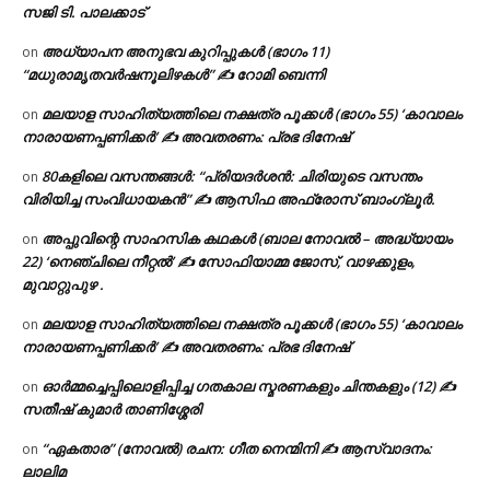
സജി ടി. പാലക്കാട്
അധ്യാപന അനുഭവ കുറിപ്പുകൾ (ഭാഗം 11)
on
“മധുരാമൃതവർഷനൂലിഴകൾ” ✍ റോമി ബെന്നി
മലയാള സാഹിത്യത്തിലെ നക്ഷത്ര പൂക്കൾ (ഭാഗം 55) ‘കാവാലം
on
നാരായണപ്പണിക്കർ’ ✍ അവതരണം: പ്രഭ ദിനേഷ്
80കളിലെ വസന്തങ്ങൾ: “പ്രിയദർശൻ: ചിരിയുടെ വസന്തം
on
വിരിയിച്ച സംവിധായകൻ” ✍ ആസിഫ അഫ്രോസ് ബാംഗ്ലൂർ.
അപ്പുവിന്റെ സാഹസിക കഥകൾ (ബാല നോവൽ – അദ്ധ്യായം
on
22) ‘നെഞ്ചിലെ നീറ്റൽ’ ✍ സോഫിയാമ്മ ജോസ്, വാഴക്കുളം,
മുവാറ്റുപുഴ .
മലയാള സാഹിത്യത്തിലെ നക്ഷത്ര പൂക്കൾ (ഭാഗം 55) ‘കാവാലം
on
നാരായണപ്പണിക്കർ’ ✍ അവതരണം: പ്രഭ ദിനേഷ്
ഓർമ്മച്ചെപ്പിലൊളിപ്പിച്ച ഗതകാല സ്മരണകളും ചിന്തകളും (12) ✍
on
സതീഷ് കുമാർ താണിശ്ശേരി
“ഏകതാര” (നോവൽ) രചന: ഗീത നെന്മിനി ✍ ആസ്വാദനം:
on
ലാലിമ