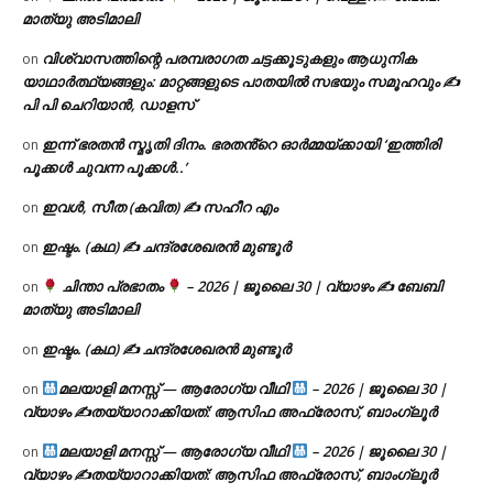
മാത്യു അടിമാലി
വിശ്വാസത്തിന്റെ പരമ്പരാഗത ചട്ടക്കൂടുകളും ആധുനിക
on
യാഥാർത്ഥ്യങ്ങളും: മാറ്റങ്ങളുടെ പാതയിൽ സഭയും സമൂഹവും ✍
പി പി ചെറിയാൻ, ഡാളസ്
ഇന്ന് ഭരതൻ സ്മൃതി ദിനം. ഭരതൻ്റെ ഓർമ്മയ്ക്കായി ‘ഇത്തിരി
on
പൂക്കൾ ചുവന്ന പൂക്കൾ..’
ഇവൾ, സീത (കവിത) ✍ സഹീറ എം
on
ഇഷ്ടം. (കഥ) ✍ ചന്ദ്രശേഖരൻ മുണ്ടൂർ
on
ചിന്താ പ്രഭാതം
– 2026 | ജൂലൈ 30 | വ്യാഴം ✍
ബേബി
on
മാത്യു അടിമാലി
ഇഷ്ടം. (കഥ) ✍ ചന്ദ്രശേഖരൻ മുണ്ടൂർ
on
മലയാളി മനസ്സ് — ആരോഗ്യ വീഥി
– 2026 | ജൂലൈ 30 |
on
വ്യാഴം ✍
തയ്യാറാക്കിയത്: ആസിഫ അഫ്രോസ്, ബാംഗ്ലൂർ
മലയാളി മനസ്സ് — ആരോഗ്യ വീഥി
– 2026 | ജൂലൈ 30 |
on
വ്യാഴം ✍
തയ്യാറാക്കിയത്: ആസിഫ അഫ്രോസ്, ബാംഗ്ലൂർ