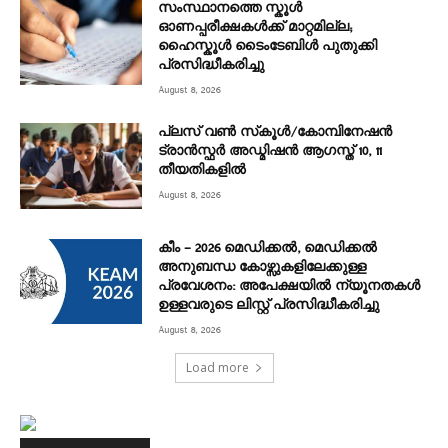
സംസ്ഥാനത്തെ സ്കൂൾ
ഓണപ്പരീക്ഷകൾക്ക് മാറ്റമില്ല;
ഹൈസ്കൂൾ ടൈംടേബിൾ പുതുക്കി
പ്രസിദ്ധീകരിച്ചു
August 8, 2026
പ്ലസ് വൺ സ്‌കൂൾ/കോമ്പിനേഷൻ
ട്രാൻസ്ഫർ അഡ്മിഷൻ ആഗസ്ത് 10, 11
തീയതികളിൽ
August 8, 2026
കീം – 2026 മെഡിക്കൽ, മെഡിക്കൽ
അനുബന്ധ കോഴ്സുകളിലേക്കുള്ള
പ്രവേശനം: അപേക്ഷയിൽ ന്യൂനതകൾ
ഉള്ളവരുടെ ലിസ്റ്റ് പ്രസിദ്ധീകരിച്ചു
August 8, 2026
Load more