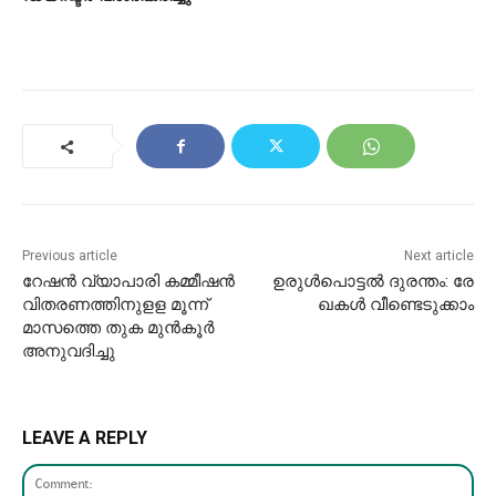
Previous article
Next article
റേഷൻ വ്യാപാരി കമ്മീഷൻ
ഉ​രു​ള്‍​പൊ​ട്ട​ല്‍ ദു​ര​ന്തം: രേ​
വിതരണത്തിനുളള മൂന്ന്
ഖ​ക​ള്‍ വീ​ണ്ടെ​ടു​ക്കാം
മാസത്തെ തുക മുൻകൂർ
അനുവദിച്ചു
LEAVE A REPLY