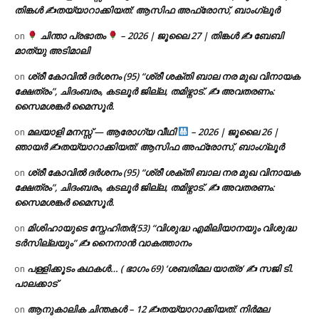
തിങ്കൾ ✍
തയ്യാറാക്കിയത്: ആസിഫ അഫ്രോസ്, ബാംഗ്ലൂർ
ചിന്താ പ്രഭാതം
– 2026 | ജൂലൈ 27 | തിങ്കൾ ✍
ബേബി
on
മാത്യു അടിമാലി
ശ്രീ കോവിൽ ദർശനം (95) “ശ്രീ ശക്തി ബാല നര മുഖ വിനായക
on
ക്ഷേത്രം”, ചിദംബരം, കടലൂർ ജില്ല, തമിഴ്നാട്. ✍ അവതരണം:
സൈമശങ്കർ മൈസൂർ.
മലയാളി മനസ്സ് — ആരോഗ്യ വീഥി
– 2026 | ജൂലൈ 26 |
on
ഞായർ ✍
തയ്യാറാക്കിയത്: ആസിഫ അഫ്രോസ്, ബാംഗ്ലൂർ
ശ്രീ കോവിൽ ദർശനം (95) “ശ്രീ ശക്തി ബാല നര മുഖ വിനായക
on
ക്ഷേത്രം”, ചിദംബരം, കടലൂർ ജില്ല, തമിഴ്നാട്. ✍ അവതരണം:
സൈമശങ്കർ മൈസൂർ.
മിശിഹായുടെ സ്നേഹിതർ(53) “വിശുദ്ധ എമിലിയാനയും വിശുദ്ധ
on
ടര്‍സില്ലയും” ✍ നൈനാൻ വാകത്താനം
പള്ളിക്കൂടം കഥകൾ… ( ഭാഗം 69) ‘ശബരിമല യാത്ര’ ✍ സജി ടി.
on
പാലക്കാട്
ആനുകാലിക ചിന്തകൾ – 12 ✍തയ്യാറാക്കിയത്: നിർമല
on