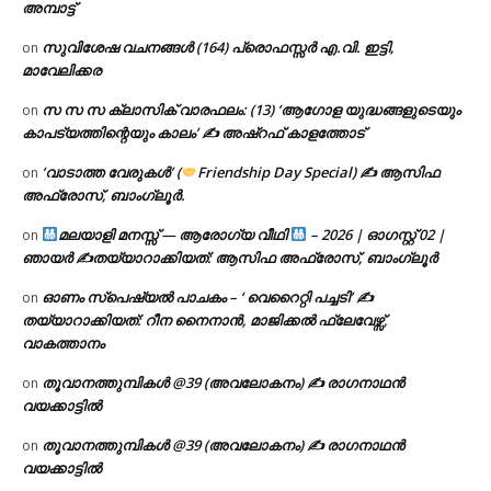
അമ്പാട്ട്
സുവിശേഷ വചനങ്ങൾ (164) പ്രൊഫസ്സർ എ.വി. ഇട്ടി,
on
മാവേലിക്കര
സ സ സ ക്ലാസിക് വാരഫലം: (13) ‘ആഗോള യുദ്ധങ്ങളുടെയും
on
കാപട്യത്തിന്റെയും കാലം’ ✍ അഷ്റഫ് കാളത്തോട്
‘വാടാത്ത വേരുകൾ’ (
Friendship Day Special) ✍ ആസിഫ
on
അഫ്രോസ്, ബാംഗ്ലൂർ.
മലയാളി മനസ്സ് — ആരോഗ്യ വീഥി
– 2026 | ഓഗസ്റ്റ് 02 |
on
ഞായർ ✍
തയ്യാറാക്കിയത്: ആസിഫ അഫ്രോസ്, ബാംഗ്ലൂർ
ഓണം സ്പെഷ്യൽ പാചകം – ‘ വെറൈറ്റി പച്ചടി’ ✍
on
തയ്യാറാക്കിയത്: റീന നൈനാൻ, മാജിക്കൽ ഫ്ലേവേഴ്സ്,
വാകത്താനം
തൂവാനത്തുമ്പികൾ @39 (അവലോകനം) ✍ രാഗനാഥൻ
on
വയക്കാട്ടിൽ
തൂവാനത്തുമ്പികൾ @39 (അവലോകനം) ✍ രാഗനാഥൻ
on
വയക്കാട്ടിൽ