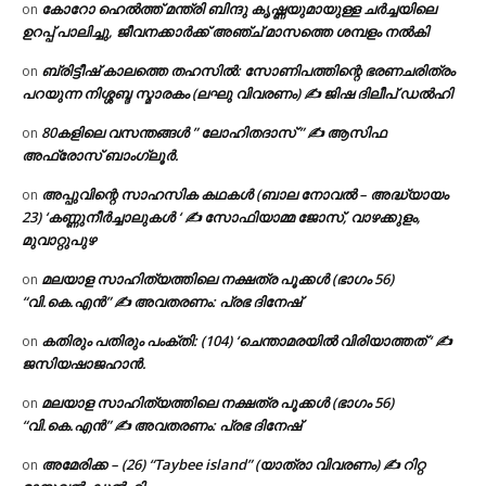
കോറോ ഹെൽത്ത് മന്ത്രി ബിന്ദു കൃഷ്ണയുമായുള്ള ചർച്ചയിലെ
on
ഉറപ്പ് പാലിച്ചു, ജീവനക്കാർക്ക് അഞ്ച് മാസത്തെ ശമ്പളം നൽകി
ബ്രിട്ടീഷ് കാലത്തെ തഹസിൽ: സോണിപത്തിന്റെ ഭരണചരിത്രം
on
പറയുന്ന നിശ്ശബ്ദ സ്മാരകം (ലഘു വിവരണം) ✍ ജിഷ ദിലീപ് ഡൽഹി
80കളിലെ വസന്തങ്ങൾ ” ലോഹിതദാസ് ” ✍ ആസിഫ
on
അഫ്രോസ് ബാംഗ്ലൂർ.
അപ്പുവിന്റെ സാഹസിക കഥകൾ (ബാല നോവൽ – അദ്ധ്യായം
on
23) ‘കണ്ണുനീർച്ചാലുകൾ ‘ ✍ സോഫിയാമ്മ ജോസ്, വാഴക്കുളം,
മുവാറ്റുപുഴ
മലയാള സാഹിത്യത്തിലെ നക്ഷത്ര പൂക്കൾ (ഭാഗം 56)
on
“വി.കെ.എൻ” ✍ അവതരണം: പ്രഭ ദിനേഷ്
കതിരും പതിരും പംക്തി: (104) ‘ചെന്താമരയിൽ വിരിയാത്തത് ‘ ✍
on
ജസിയഷാജഹാൻ.
മലയാള സാഹിത്യത്തിലെ നക്ഷത്ര പൂക്കൾ (ഭാഗം 56)
on
“വി.കെ.എൻ” ✍ അവതരണം: പ്രഭ ദിനേഷ്
അമേരിക്ക – (26) “Taybee island” (യാത്രാ വിവരണം) ✍ റിറ്റ
on