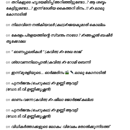
തറികളുടെ ഹൃദയമിടിപ്പ് അറിഞ്ഞിട്ടുണ്ടോ..? ആ ശബ്ദം
on
കേട്ടിട്ടുണ്ടോ…? ഇന്ന് ദേശീയ കൈത്തറി ദിനം..!! ✍ ലാലു
കോനാടിൽ
നിലാവിനെ നൽകിയവൾ (കഥ)✍ജയകുമാരി കൊല്ലം
on
കേരളം പ്രളയത്തിന്റെ സ്വന്തം നാടോ ? ✍️അഫ്സൽ ബഷീർ
on
തൃക്കോമല
” ഓണപ്പുലരികൾ ” (കവിത) ✍ രേഖ രാജ്
on
ശ്രാവണനിലാപ്പാൽ (കവിത) ✍ റോമി ബെന്നി
on
ഇന്ന് മുരളിയുടെ… ഓർമ്മദിനം
ലാലു കോനാടിൽ
on
പുനർജന്മം (ചെറുകഥ) ✍ ഉണ്ണി ആവട്ടി
on
(ഡോ.ടി.വി.ഉണ്ണിക്കൃഷ്ണൻ)
ഓണം വന്നേ (കവിത) ✍ ഷീലാ ജോർജ്ജ് കല്ലട
on
പുനർജന്മം (ചെറുകഥ) ✍ ഉണ്ണി ആവട്ടി
on
(ഡോ.ടി.വി.ഉണ്ണിക്കൃഷ്ണൻ)
വിധികർത്താക്കളുടെ ലോകം: വിവേകം തോൽക്കുന്നിടത്ത്
on