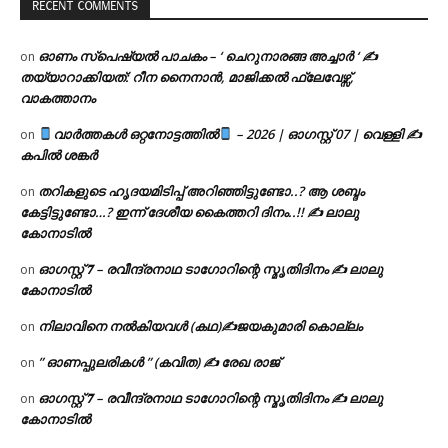
RECENT COMMENTS
ഓണം സ്പെഷ്യൽ പാചകം – ‘ ചെറുനാരങ്ങ അച്ചാർ ‘ ✍
on
തയ്യാറാക്കിയത്: റീന നൈനാൻ, മാജിക്കൽ ഫ്ലേവേഴ്സ്,
വാകത്താനം
വാർത്തകൾ ഒറ്റനോട്ടത്തിൽ
– 2026 | ഓഗസ്റ്റ് 07 | വെള്ളി ✍
on
കപിൽ ശങ്കർ
തറികളുടെ ഹൃദയമിടിപ്പ് അറിഞ്ഞിട്ടുണ്ടോ..? ആ ശബ്ദം
on
കേട്ടിട്ടുണ്ടോ…? ഇന്ന് ദേശീയ കൈത്തറി ദിനം..!! ✍ ലാലു
കോനാടിൽ
ഓഗസ്റ്റ് 𝟕 – രവീന്ദ്രനാഥ ടാഗോറിന്റെ സ്മൃതിദിനം ✍ ലാലു
on
കോനാടിൽ
നിലാവിനെ നൽകിയവൾ (കഥ)✍ജയകുമാരി കൊല്ലം
on
” ഓണപ്പുലരികൾ ” (കവിത) ✍ രേഖ രാജ്
on
ഓഗസ്റ്റ് 𝟕 – രവീന്ദ്രനാഥ ടാഗോറിന്റെ സ്മൃതിദിനം ✍ ലാലു
on
കോനാടിൽ