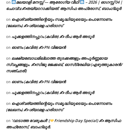
മലയാളി മനസ്സ് — ആരോഗ്യ വീഥി
– 2026 | ഓഗസ്റ്റ് 04 |
on
ചൊവ്വ ✍
തയ്യാറാക്കിയത്: ആസിഫ അഫ്രോസ്, ബാംഗ്ലൂർ
ഐശ്വര്യത്തിന്റെയും സമൃദ്ധിയുടെയും പൊന്നോണം
on
(ലേഖനം) ✍ ശ്യാമള ഹരിദാസ്
പൂക്കളത്തിനപ്പുറം (കവിത) ✍ ദീപ ആർ അടൂർ
on
ഓണം (കവിത) ✍ PN വിജയൻ
on
ലക്ഷ്യബോധമില്ലാത്ത തുടക്കങ്ങളും അപൂർണ്ണമായ
on
സ്വപ്നങ്ങളും. ✍️സിജു ജേക്കബ്, ഓസ്‌ട്രേലിയ (എഴുത്തുകാരൻ/
സഞ്ചാരി)
ഓണം (കവിത) ✍ PN വിജയൻ
on
പൂക്കളത്തിനപ്പുറം (കവിത) ✍ ദീപ ആർ അടൂർ
on
ഐശ്വര്യത്തിന്റെയും സമൃദ്ധിയുടെയും പൊന്നോണം
on
(ലേഖനം) ✍ ശ്യാമള ഹരിദാസ്
‘വാടാത്ത വേരുകൾ’ (
Friendship Day Special) ✍ ആസിഫ
on
അഫ്രോസ്, ബാംഗ്ലൂർ.