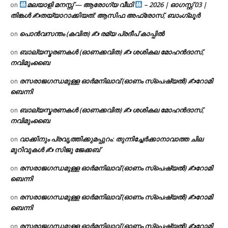
മലയാളി മനസ്സ് — ആരോഗ്യ വീഥി
– 2026 | ഓഗസ്റ്റ് 03 |
on
തിങ്കൾ ✍
തയ്യാറാക്കിയത്: ആസിഫ അഫ്രോസ്, ബാംഗ്ലൂർ
പൊൻവസന്തം (കവിത) ✍ രമ്യ പ്രദീപ് കാപ്പിൽ
on
ബാല്യസ്മരണകൾ (ഓണക്കവിത) ✍ ശശികല മോഹൻദാസ്,
on
നവിമുംബൈ
രസരാജഗന്ധമുള്ള ഓർമനിലാവ് (ഓണം സ്‌പെഷ്യൽ) ✍റോമി
on
ബെന്നി
ബാല്യസ്മരണകൾ (ഓണക്കവിത) ✍ ശശികല മോഹൻദാസ്,
on
നവിമുംബൈ
വാക്കിനും പ്രവൃത്തിക്കുമപ്പുറം: തുന്നിച്ചേർക്കാനാവാത്ത ചില
on
മുറിവുകൾ ✍️ സിജു ജേക്കബ്
രസരാജഗന്ധമുള്ള ഓർമനിലാവ് (ഓണം സ്‌പെഷ്യൽ) ✍റോമി
on
ബെന്നി
രസരാജഗന്ധമുള്ള ഓർമനിലാവ് (ഓണം സ്‌പെഷ്യൽ) ✍റോമി
on
ബെന്നി
രസരാജഗന്ധമുള്ള ഓർമനിലാവ് (ഓണം സ്‌പെഷ്യൽ) ✍റോമി
on