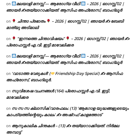
മലയാളി മനസ്സ് — ആരോഗ്യ വീഥി
– 2026 | ഓഗസ്റ്റ് 02 |
on
ഞായർ ✍
തയ്യാറാക്കിയത്: ആസിഫ അഫ്രോസ്, ബാംഗ്ലൂർ
ചിന്താ പ്രഭാതം
– 2026 | ഓഗസ്റ്റ് 02 | ഞായർ ✍
ബേബി
on
മാത്യു അടിമാലി
“ഇന്നത്തെ ചിന്താവിഷയം”
– 2026 | ഓഗസ്റ്റ് 02 | ഞായർ ✍
on
പ്രൊഫസ്സർ എ.വി. ഇട്ടി മാവേലിക്കര
മലയാളി മനസ്സ് — ആരോഗ്യ വീഥി
– 2026 | ഓഗസ്റ്റ് 02 |
on
ഞായർ ✍
തയ്യാറാക്കിയത്: ആസിഫ അഫ്രോസ്, ബാംഗ്ലൂർ
‘വാടാത്ത വേരുകൾ’ (
Friendship Day Special) ✍ ആസിഫ
on
അഫ്രോസ്, ബാംഗ്ലൂർ.
സുവിശേഷ വചനങ്ങൾ (164) പ്രൊഫസ്സർ എ.വി. ഇട്ടി,
on
മാവേലിക്കര
സ സ സ ക്ലാസിക് വാരഫലം: (13) ‘ആഗോള യുദ്ധങ്ങളുടെയും
on
കാപട്യത്തിന്റെയും കാലം’ ✍ അഷ്റഫ് കാളത്തോട്
ആനുകാലിക ചിന്തകൾ – (13) ✍ തയ്യാറാക്കിയത്: നിർമല
on
അമ്പാട്ട്