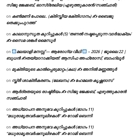
സിജു ജേക്കബ്, ഓസ്‌ട്രേലിയ (എഴുത്തുകാരൻ/സഞ്ചാരി)
കൺമണി പോലെ.. (ക്രിസ്തീയ ഭക്തിഗാനം) ✍ ബൈജു
on
തെക്കുംപുറത്ത്
കാലാനുസൃത കുറിപ്പുകൾ (5) ‘തണൽ നഷ്ടപ്പെടുന്ന വാർദ്ധക്യം’
on
✍ സൈമ ശങ്കർ മൈസൂർ
മലയാളി മനസ്സ് — ആരോഗ്യ വീഥി
– 2026 | ജൂലൈ 22 |
on
ബുധൻ ✍
തയ്യാറാക്കിയത്: ആസിഫ അഫ്രോസ്, ബാംഗ്ലൂർ
മുക്തിയുടെ കാൽപ്പെരുമാറ്റം (കഥ) ✍ അനിൽ മണ്ണത്തൂർ
on
സ്ത്രീ ശാക്തീകരണം. (ലേഖനം) ✍ ഹേമലത കൃഷ്ണദാസ്
on
ആർദ്രതയുടെ രാഷ്ട്രീയം ✍️ സിജു ജേക്കബ്, എഴുത്തുകാരൻ
on
സഞ്ചാരി
അധ്യാപന അനുഭവ കുറിപ്പുകൾ (ഭാഗം 11)
on
“മധുരാമൃതവർഷനൂലിഴകൾ” ✍ റോമി ബെന്നി
അധ്യാപന അനുഭവ കുറിപ്പുകൾ (ഭാഗം 11)
on
“മധുരാമൃതവർഷനൂലിഴകൾ” ✍ റോമി ബെന്നി