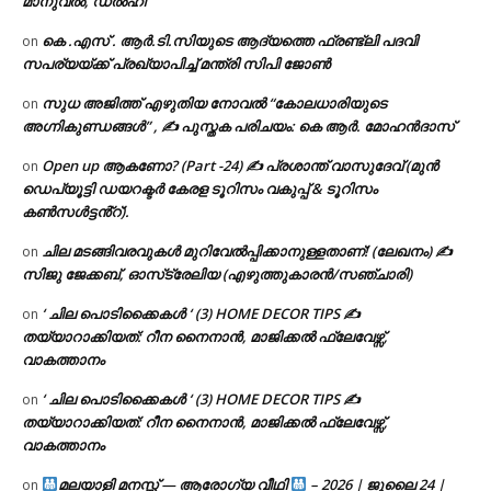
മാനുവൽ, ഡൽഹി
കെ .എസ് . ആർ.ടി.സിയുടെ ആദ്യത്തെ ഫ്രണ്ട്ലി പദവി
on
സപര്യയ്ക്ക് പ്രഖ്യാപിച്ച് മന്ത്രി സിപി ജോൺ
സുധ അജിത്ത് എഴുതിയ നോവൽ “കോലധാരിയുടെ
on
അഗ്നികുണ്ഡങ്ങള്‍” , ✍ പുസ്തക പരിചയം: കെ ആർ. മോഹൻദാസ്
Open up ആകണോ? (Part -24) ✍ പ്രശാന്ത് വാസുദേവ് (മുൻ
on
ഡെപ്യൂട്ടി ഡയറക്ടർ കേരള ടൂറിസം വകുപ്പ് & ടൂറിസം
കൺസൾട്ടൻ്റ്).
ചില മടങ്ങിവരവുകൾ മുറിവേൽപ്പിക്കാനുള്ളതാണ്! (ലേഖനം) ✍️
on
സിജു ജേക്കബ്, ഓസ്‌ട്രേലിയ (എഴുത്തുകാരൻ/സഞ്ചാരി)
‘ ചില പൊടിക്കൈകൾ ‘ (3) HOME DECOR TIPS ✍
on
തയ്യാറാക്കിയത്: റീന നൈനാൻ, മാജിക്കൽ ഫ്ലേവേഴ്സ്,
വാകത്താനം
‘ ചില പൊടിക്കൈകൾ ‘ (3) HOME DECOR TIPS ✍
on
തയ്യാറാക്കിയത്: റീന നൈനാൻ, മാജിക്കൽ ഫ്ലേവേഴ്സ്,
വാകത്താനം
മലയാളി മനസ്സ് — ആരോഗ്യ വീഥി
– 2026 | ജൂലൈ 24 |
on