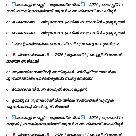
മലയാളി മനസ്സ് — ആരോഗ്യ വീഥി
– 2026 | ഓഗസ്റ്റ് 01 |
on
ശനി ✍
തയ്യാറാക്കിയത്: ആസിഫ അഫ്രോസ്, ബാംഗ്ലൂർ
പൊന്നോണം … തിരുവോണം (കവിത) ✍ റോബിൻ പള്ളുരുത്തി
on
പൊന്നോണം … തിരുവോണം (കവിത) ✍ റോബിൻ പള്ളുരുത്തി
on
‘ എന്റെ ഓർമ്മയിലെ ഓണം ‘ ✍ ബിന്ദു വേണു ചോറ്റാനിക്കര
on
ചിന്താ പ്രഭാതം
– 2026 | ജൂലൈ 31 | വെള്ളി ✍
ബേബി
on
മാത്യു അടിമാലി
ആത്മാഭിമാനത്തിന്റെ അതിരുകൾ.. തിരിച്ചറിയാത്തവർക്ക്
on
മുന്നിൽ ജീവിതം പാഴാക്കരുത് ✍️ സിജു ജേക്കബ്
മാലാഖ (കവിത) ✍ രാഹുൽ രാധാകൃഷ്ണൻ
on
ഉമ്മയുടെ നുണകൾ ജീവിതത്തിലെ സത്യങ്ങൾ (പുസ്തക
on
ആസ്വാദനം) ✍ പി എൻ വിജയൻ
മലയാളി മനസ്സ് — ആരോഗ്യ വീഥി
– 2026 | ജൂലൈ 31 |
on
വെള്ളി | ✍
തയ്യാറാക്കിയത്: ആസിഫ അഫ്രോസ്, ബാംഗ്ലൂർ
ചിന്താ പ്രഭാതം
– 2026 | ജൂലൈ 31 | വെള്ളി ✍
ബേബി
on