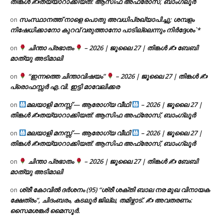
തിങ്കൾ ✍
തയ്യാറാക്കിയത്: ആസിഫ അഫ്രോസ്, ബാംഗ്ലൂർ
സംസ്ഥാനത്ത് നാളെ പൊതു അവധിപ്രഖ്യാപിച്ചു; ശമ്പളം
on
നിഷേധിക്കാനോ കുറവ് വരുത്താനോ പാടില്ലെന്നും നിർദ്ദേശം`*
ചിന്താ പ്രഭാതം
– 2026 | ജൂലൈ 27 | തിങ്കൾ ✍
ബേബി
on
മാത്യു അടിമാലി
“ഇന്നത്തെ ചിന്താവിഷയം”
– 2026 | ജൂലൈ 27 | തിങ്കൾ ✍
on
പ്രൊഫസ്സർ എ.വി. ഇട്ടി മാവേലിക്കര
മലയാളി മനസ്സ് — ആരോഗ്യ വീഥി
– 2026 | ജൂലൈ 27 |
on
തിങ്കൾ ✍
തയ്യാറാക്കിയത്: ആസിഫ അഫ്രോസ്, ബാംഗ്ലൂർ
മലയാളി മനസ്സ് — ആരോഗ്യ വീഥി
– 2026 | ജൂലൈ 27 |
on
തിങ്കൾ ✍
തയ്യാറാക്കിയത്: ആസിഫ അഫ്രോസ്, ബാംഗ്ലൂർ
ചിന്താ പ്രഭാതം
– 2026 | ജൂലൈ 27 | തിങ്കൾ ✍
ബേബി
on
മാത്യു അടിമാലി
ശ്രീ കോവിൽ ദർശനം (95) “ശ്രീ ശക്തി ബാല നര മുഖ വിനായക
on
ക്ഷേത്രം”, ചിദംബരം, കടലൂർ ജില്ല, തമിഴ്നാട്. ✍ അവതരണം:
സൈമശങ്കർ മൈസൂർ.