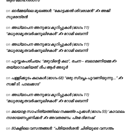
ആര്‍ മോഹന്‍ദാസ്
ഓർമ്മയിലെ മുഖങ്ങൾ: “കോട്ടക്കൽ ശിവരാമൻ” ✍ അജി
on
സുരേന്ദ്രൻ
അധ്യാപന അനുഭവ കുറിപ്പുകൾ (ഭാഗം 11)
on
“മധുരാമൃതവർഷനൂലിഴകൾ” ✍ റോമി ബെന്നി
അധ്യാപന അനുഭവ കുറിപ്പുകൾ (ഭാഗം 11)
on
“മധുരാമൃതവർഷനൂലിഴകൾ” ✍ റോമി ബെന്നി
പുസ്തകപരിചയം: “മഴുവിന്റെ കഥ”, രചന – ബലാമണിയമ്മ ✍
on
തയ്യാറാക്കിയത്: ദീപ ആർ അടൂർ
പള്ളിക്കൂടം കഥകൾ (ഭാഗം 68) “ഒരു സ്വപ്നം പൂവണിയുന്നു…” ✍
on
സജി ടി. പാലക്കാട്
അധ്യാപന അനുഭവ കുറിപ്പുകൾ (ഭാഗം 11)
on
“മധുരാമൃതവർഷനൂലിഴകൾ” ✍ റോമി ബെന്നി
മലയാള സാഹിത്യത്തിലെ നക്ഷത്ര പൂക്കൾ (ഭാഗം 55) ‘കാവാലം
on
നാരായണപ്പണിക്കർ’ ✍ അവതരണം: പ്രഭ ദിനേഷ്
80കളിലെ വസന്തങ്ങൾ: “പ്രിയദർശൻ: ചിരിയുടെ വസന്തം
on