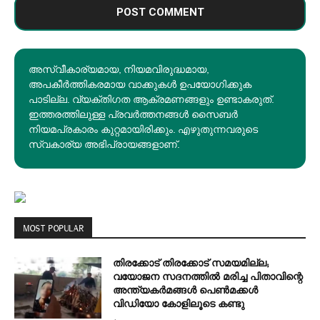
അസ്വീകാര്യമായ, നിയമവിരുദ്ധമായ,
അപകീര്‍ത്തികരമായ വാക്കുകൾ ഉപയോഗിക്കുക
പാടില്ല. വ്യക്തിഗത ആക്രമണങ്ങളും ഉണ്ടാകരുത്.
ഇത്തരത്തിലുള്ള പ്രവർത്തനങ്ങൾ സൈബർ
നിയമപ്രകാരം കുറ്റമായിരിക്കും. എഴുതുന്നവരുടെ
സ്വകാര്യ അഭിപ്രായങ്ങളാണ്.
MOST POPULAR
തിരക്കോട് തിരക്കോട് സമയമില്ല;
വയോജന സദനത്തിൽ മരിച്ച പിതാവിന്റെ
അന്ത്യകർമങ്ങൾ പെൺമക്കൾ
വിഡിയോ കോളിലൂടെ കണ്ടു