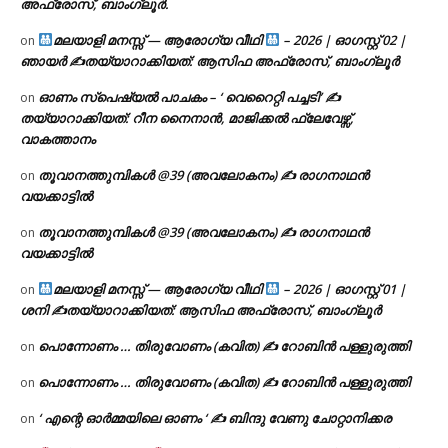
അഫ്രോസ്, ബാംഗ്ലൂർ.
മലയാളി മനസ്സ് — ആരോഗ്യ വീഥി
– 2026 | ഓഗസ്റ്റ് 02 |
on
ഞായർ ✍
തയ്യാറാക്കിയത്: ആസിഫ അഫ്രോസ്, ബാംഗ്ലൂർ
ഓണം സ്പെഷ്യൽ പാചകം – ‘ വെറൈറ്റി പച്ചടി’ ✍
on
തയ്യാറാക്കിയത്: റീന നൈനാൻ, മാജിക്കൽ ഫ്ലേവേഴ്സ്,
വാകത്താനം
തൂവാനത്തുമ്പികൾ @39 (അവലോകനം) ✍ രാഗനാഥൻ
on
വയക്കാട്ടിൽ
തൂവാനത്തുമ്പികൾ @39 (അവലോകനം) ✍ രാഗനാഥൻ
on
വയക്കാട്ടിൽ
മലയാളി മനസ്സ് — ആരോഗ്യ വീഥി
– 2026 | ഓഗസ്റ്റ് 01 |
on
ശനി ✍
തയ്യാറാക്കിയത്: ആസിഫ അഫ്രോസ്, ബാംഗ്ലൂർ
പൊന്നോണം … തിരുവോണം (കവിത) ✍ റോബിൻ പള്ളുരുത്തി
on
പൊന്നോണം … തിരുവോണം (കവിത) ✍ റോബിൻ പള്ളുരുത്തി
on
‘ എന്റെ ഓർമ്മയിലെ ഓണം ‘ ✍ ബിന്ദു വേണു ചോറ്റാനിക്കര
on