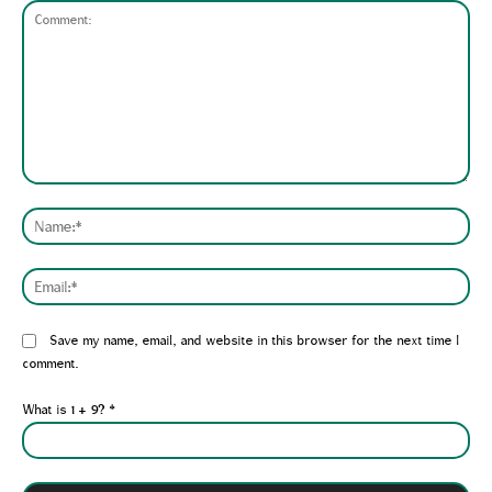
Comment:
Nam
Emai
Website:
Save my name, email, and website in this browser for the next time I
comment.
What is 1 + 9?
*