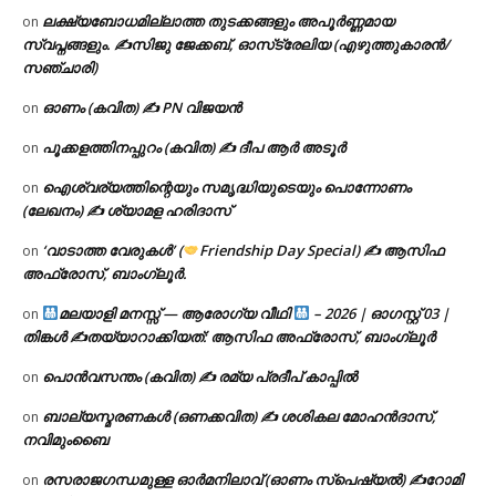
ലക്ഷ്യബോധമില്ലാത്ത തുടക്കങ്ങളും അപൂർണ്ണമായ
on
സ്വപ്നങ്ങളും. ✍️സിജു ജേക്കബ്, ഓസ്‌ട്രേലിയ (എഴുത്തുകാരൻ/
സഞ്ചാരി)
ഓണം (കവിത) ✍ PN വിജയൻ
on
പൂക്കളത്തിനപ്പുറം (കവിത) ✍ ദീപ ആർ അടൂർ
on
ഐശ്വര്യത്തിന്റെയും സമൃദ്ധിയുടെയും പൊന്നോണം
on
(ലേഖനം) ✍ ശ്യാമള ഹരിദാസ്
‘വാടാത്ത വേരുകൾ’ (
Friendship Day Special) ✍ ആസിഫ
on
അഫ്രോസ്, ബാംഗ്ലൂർ.
മലയാളി മനസ്സ് — ആരോഗ്യ വീഥി
– 2026 | ഓഗസ്റ്റ് 03 |
on
തിങ്കൾ ✍
തയ്യാറാക്കിയത്: ആസിഫ അഫ്രോസ്, ബാംഗ്ലൂർ
പൊൻവസന്തം (കവിത) ✍ രമ്യ പ്രദീപ് കാപ്പിൽ
on
ബാല്യസ്മരണകൾ (ഒണക്കവിത) ✍ ശശികല മോഹൻദാസ്,
on
നവിമുംബൈ
രസരാജഗന്ധമുള്ള ഓർമനിലാവ് (ഓണം സ്‌പെഷ്യൽ) ✍റോമി
on