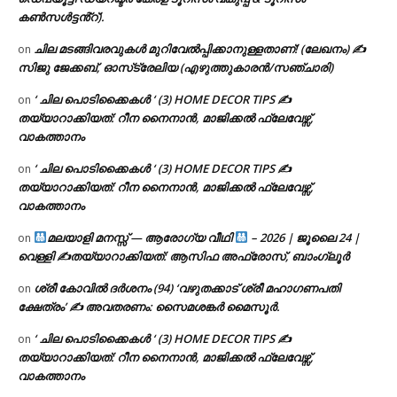
കൺസൾട്ടൻ്റ്).
ചില മടങ്ങിവരവുകൾ മുറിവേൽപ്പിക്കാനുള്ളതാണ്! (ലേഖനം) ✍️
on
സിജു ജേക്കബ്, ഓസ്‌ട്രേലിയ (എഴുത്തുകാരൻ/സഞ്ചാരി)
‘ ചില പൊടിക്കൈകൾ ‘ (3) HOME DECOR TIPS ✍
on
തയ്യാറാക്കിയത്: റീന നൈനാൻ, മാജിക്കൽ ഫ്ലേവേഴ്സ്,
വാകത്താനം
‘ ചില പൊടിക്കൈകൾ ‘ (3) HOME DECOR TIPS ✍
on
തയ്യാറാക്കിയത്: റീന നൈനാൻ, മാജിക്കൽ ഫ്ലേവേഴ്സ്,
വാകത്താനം
മലയാളി മനസ്സ് — ആരോഗ്യ വീഥി
– 2026 | ജൂലൈ 24 |
on
വെള്ളി ✍
തയ്യാറാക്കിയത്: ആസിഫ അഫ്രോസ്, ബാംഗ്ലൂർ
ശ്രീ കോവിൽ ദർശനം (94) ‘വഴുതക്കാട് ശ്രീ മഹാഗണപതി
on
ക്ഷേത്രം’ ✍ അവതരണം: സൈമശങ്കർ മൈസൂർ.
‘ ചില പൊടിക്കൈകൾ ‘ (3) HOME DECOR TIPS ✍
on
തയ്യാറാക്കിയത്: റീന നൈനാൻ, മാജിക്കൽ ഫ്ലേവേഴ്സ്,
വാകത്താനം