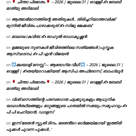
ചിന്താ പ്രഭാതം
– 2026 | ജൂലൈ 31 | വെള്ളി ✍
ബേബി
on
മാത്യു അടിമാലി
ആത്മാഭിമാനത്തിന്റെ അതിരുകൾ.. തിരിച്ചറിയാത്തവർക്ക്
on
മുന്നിൽ ജീവിതം പാഴാക്കരുത് ✍️ സിജു ജേക്കബ്
മാലാഖ (കവിത) ✍ രാഹുൽ രാധാകൃഷ്ണൻ
on
ഉമ്മയുടെ നുണകൾ ജീവിതത്തിലെ സത്യങ്ങൾ (പുസ്തക
on
ആസ്വാദനം) ✍ പി എൻ വിജയൻ
മലയാളി മനസ്സ് — ആരോഗ്യ വീഥി
– 2026 | ജൂലൈ 31 |
on
വെള്ളി | ✍
തയ്യാറാക്കിയത്: ആസിഫ അഫ്രോസ്, ബാംഗ്ലൂർ
ചിന്താ പ്രഭാതം
– 2026 | ജൂലൈ 31 | വെള്ളി ✍
ബേബി
on
മാത്യു അടിമാലി
വിശ്വാസത്തിന്റെ പരമ്പരാഗത ചട്ടക്കൂടുകളും ആധുനിക
on
യാഥാർത്ഥ്യങ്ങളും: മാറ്റങ്ങളുടെ പാതയിൽ സഭയും സമൂഹവും ✍
പി പി ചെറിയാൻ, ഡാളസ്
ഇന്ന് ഭരതൻ സ്മൃതി ദിനം. ഭരതൻ്റെ ഓർമ്മയ്ക്കായി ‘ഇത്തിരി
on
പൂക്കൾ ചുവന്ന പൂക്കൾ..’