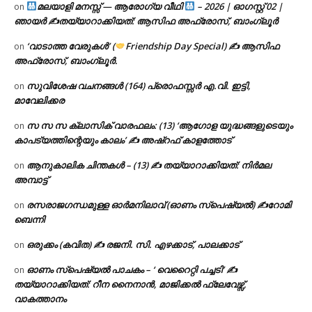
മലയാളി മനസ്സ് — ആരോഗ്യ വീഥി
– 2026 | ഓഗസ്റ്റ് 02 |
on
ഞായർ ✍
തയ്യാറാക്കിയത്: ആസിഫ അഫ്രോസ്, ബാംഗ്ലൂർ
‘വാടാത്ത വേരുകൾ’ (
Friendship Day Special) ✍ ആസിഫ
on
അഫ്രോസ്, ബാംഗ്ലൂർ.
സുവിശേഷ വചനങ്ങൾ (164) പ്രൊഫസ്സർ എ.വി. ഇട്ടി,
on
മാവേലിക്കര
സ സ സ ക്ലാസിക് വാരഫലം: (13) ‘ആഗോള യുദ്ധങ്ങളുടെയും
on
കാപട്യത്തിന്റെയും കാലം’ ✍ അഷ്റഫ് കാളത്തോട്
ആനുകാലിക ചിന്തകൾ – (13) ✍ തയ്യാറാക്കിയത്: നിർമല
on
അമ്പാട്ട്
രസരാജഗന്ധമുള്ള ഓർമനിലാവ് (ഓണം സ്‌പെഷ്യൽ) ✍റോമി
on
ബെന്നി
ഒരുക്കം (കവിത) ✍ രജനി. സി. എഴക്കാട്, പാലക്കാട്
on
ഓണം സ്പെഷ്യൽ പാചകം – ‘ വെറൈറ്റി പച്ചടി’ ✍
on
തയ്യാറാക്കിയത്: റീന നൈനാൻ, മാജിക്കൽ ഫ്ലേവേഴ്സ്,
വാകത്താനം