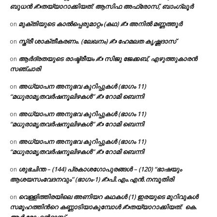
ബുധൻ ✍
തയ്യാറാക്കിയത്: ആസിഫ അഫ്രോസ്, ബാംഗ്ലൂർ
മുക്തിയുടെ കാൽപ്പെരുമാറ്റം (കഥ) ✍ അനിൽ മണ്ണത്തൂർ
on
സ്ത്രീ ശാക്തീകരണം. (ലേഖനം) ✍ ഹേമലത കൃഷ്ണദാസ്
on
ആർദ്രതയുടെ രാഷ്ട്രീയം ✍️ സിജു ജേക്കബ്, എഴുത്തുകാരൻ
on
സഞ്ചാരി
അധ്യാപന അനുഭവ കുറിപ്പുകൾ (ഭാഗം 11)
on
“മധുരാമൃതവർഷനൂലിഴകൾ” ✍ റോമി ബെന്നി
അധ്യാപന അനുഭവ കുറിപ്പുകൾ (ഭാഗം 11)
on
“മധുരാമൃതവർഷനൂലിഴകൾ” ✍ റോമി ബെന്നി
അധ്യാപന അനുഭവ കുറിപ്പുകൾ (ഭാഗം 11)
on
“മധുരാമൃതവർഷനൂലിഴകൾ” ✍ റോമി ബെന്നി
ശുഭചിന്ത – (144) പ്രകാശഗോപുരങ്ങൾ – (120) “ഭാഷയും
on
ആശയസംവേദനവും” (ഭാഗം-1) ✍പി.എം.എൻ.നമ്പൂതിരി
വെള്ളിത്തിരയിലെ അണിയറ കഥകൾ (1) ഇരയുടെ മുറിവുകൾ
on
സമൂഹത്തിന്‍റെ കണ്ണാടിയാകുമ്പോൾ ✍തയ്യാറാക്കിയത്: കെ.