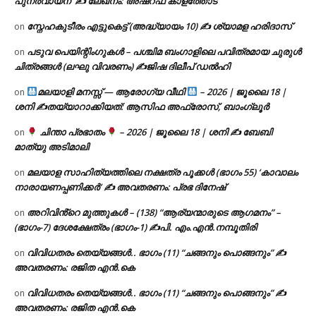
പുനർവായന’ ✍ ലേഖനം: അഷ്റഫ് കാളത്തോട്
സ്നേഹകുടീരം എട്ടുകെട്ട് (അദ്ധ്യായം 10) ✍ ശ്യാമള ഹരിദാസ്
on
പടുവ പെയിന്റിംഗുകൾ – പശ്ചിമ ബംഗാളിലെ പവിത്രമായ ചുരുൾ
on
ചിത്രങ്ങൾ (ലഘു വിവരണം) ✍ജിഷ ദിലീപ് ഡൽഹി
മലയാളി മനസ്സ് — ആരോഗ്യ വീഥി
– 2026 | ജൂലൈ 18 |
on
ശനി ✍
തയ്യാറാക്കിയത്: ആസിഫ അഫ്രോസ്, ബാംഗ്ലൂർ
ചിന്താ പ്രഭാതം
– 2026 | ജൂലൈ 18 | ശനി ✍
ബേബി
on
മാത്യു അടിമാലി
മലയാള സാഹിത്യത്തിലെ നക്ഷത്ര പൂക്കൾ (ഭാഗം 55) ‘കാവാലം
on
നാരായണപ്പണിക്കർ’ ✍ അവതരണം: പ്രഭ ദിനേഷ്
അറിവിൻ്റെ മുത്തുകൾ – (138) “ആര്യന്മാരുടെ ആഗമനം” –
on
(ഭാഗം-7) ദേശക്ഷേത്രം (ഭാഗം-1) ✍പി. എം.എൻ.നമ്പൂതിരി
വിവിധതരം തെയ്യങ്ങൾ.. ഭാഗം (11) “ചങ്ങനും പൊങ്ങനും” ✍
on
അവതരണം: രജിത എൻ.കെ
വിവിധതരം തെയ്യങ്ങൾ.. ഭാഗം (11) “ചങ്ങനും പൊങ്ങനും” ✍
on
അവതരണം: രജിത എൻ.കെ