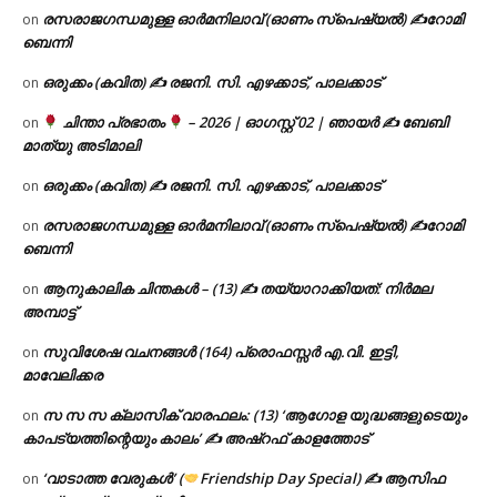
രസരാജഗന്ധമുള്ള ഓർമനിലാവ് (ഓണം സ്‌പെഷ്യൽ) ✍റോമി
on
ബെന്നി
ഒരുക്കം (കവിത) ✍ രജനി. സി. എഴക്കാട്, പാലക്കാട്
on
ചിന്താ പ്രഭാതം
– 2026 | ഓഗസ്റ്റ് 02 | ഞായർ ✍
ബേബി
on
മാത്യു അടിമാലി
ഒരുക്കം (കവിത) ✍ രജനി. സി. എഴക്കാട്, പാലക്കാട്
on
രസരാജഗന്ധമുള്ള ഓർമനിലാവ് (ഓണം സ്‌പെഷ്യൽ) ✍റോമി
on
ബെന്നി
ആനുകാലിക ചിന്തകൾ – (13) ✍ തയ്യാറാക്കിയത്: നിർമല
on
അമ്പാട്ട്
സുവിശേഷ വചനങ്ങൾ (164) പ്രൊഫസ്സർ എ.വി. ഇട്ടി,
on
മാവേലിക്കര
സ സ സ ക്ലാസിക് വാരഫലം: (13) ‘ആഗോള യുദ്ധങ്ങളുടെയും
on
കാപട്യത്തിന്റെയും കാലം’ ✍ അഷ്റഫ് കാളത്തോട്
‘വാടാത്ത വേരുകൾ’ (
Friendship Day Special) ✍ ആസിഫ
on