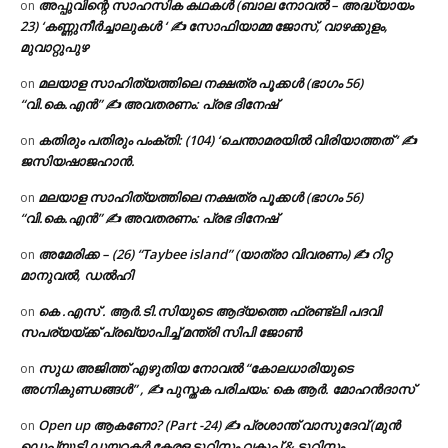
അപ്പുവിന്റെ സാഹസിക കഥകൾ (ബാല നോവൽ – അദ്ധ്യായം
on
23) ‘കണ്ണുനീർച്ചാലുകൾ ‘ ✍ സോഫിയാമ്മ ജോസ്, വാഴക്കുളം,
മുവാറ്റുപുഴ
മലയാള സാഹിത്യത്തിലെ നക്ഷത്ര പൂക്കൾ (ഭാഗം 56)
on
“വി.കെ.എൻ” ✍ അവതരണം: പ്രഭ ദിനേഷ്
കതിരും പതിരും പംക്തി: (104) ‘ചെന്താമരയിൽ വിരിയാത്തത് ‘ ✍
on
ജസിയഷാജഹാൻ.
മലയാള സാഹിത്യത്തിലെ നക്ഷത്ര പൂക്കൾ (ഭാഗം 56)
on
“വി.കെ.എൻ” ✍ അവതരണം: പ്രഭ ദിനേഷ്
അമേരിക്ക – (26) “Taybee island” (യാത്രാ വിവരണം) ✍ റിറ്റ
on
മാനുവൽ, ഡൽഹി
കെ .എസ് . ആർ.ടി.സിയുടെ ആദ്യത്തെ ഫ്രണ്ട്ലി പദവി
on
സപര്യയ്ക്ക് പ്രഖ്യാപിച്ച് മന്ത്രി സിപി ജോൺ
സുധ അജിത്ത് എഴുതിയ നോവൽ “കോലധാരിയുടെ
on
അഗ്നികുണ്ഡങ്ങള്‍” , ✍ പുസ്തക പരിചയം: കെ ആർ. മോഹൻദാസ്
Open up ആകണോ? (Part -24) ✍ പ്രശാന്ത് വാസുദേവ് (മുൻ
on
ഡെപ്യൂട്ടി ഡയറക്ടർ കേരള ടൂറിസം വകുപ്പ് & ടൂറിസം