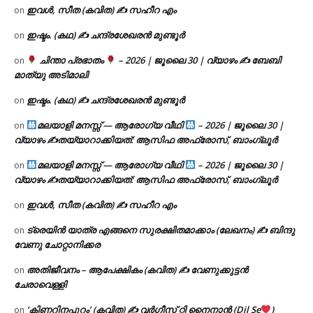
ഇവൾ, സീത (കവിത) ✍ സഹീറ എം
on
ഇഷ്ടം. (കഥ) ✍ ചന്ദ്രശേഖരൻ മുണ്ടൂർ
on
ചിന്താ പ്രഭാതം
– 2026 | ജൂലൈ 30 | വ്യാഴം ✍
ബേബി
on
മാത്യു അടിമാലി
ഇഷ്ടം. (കഥ) ✍ ചന്ദ്രശേഖരൻ മുണ്ടൂർ
on
മലയാളി മനസ്സ് — ആരോഗ്യ വീഥി
– 2026 | ജൂലൈ 30 |
on
വ്യാഴം ✍
തയ്യാറാക്കിയത്: ആസിഫ അഫ്രോസ്, ബാംഗ്ലൂർ
മലയാളി മനസ്സ് — ആരോഗ്യ വീഥി
– 2026 | ജൂലൈ 30 |
on
വ്യാഴം ✍
തയ്യാറാക്കിയത്: ആസിഫ അഫ്രോസ്, ബാംഗ്ലൂർ
ഇവൾ, സീത (കവിത) ✍ സഹീറ എം
on
ട്രെയിൻ യാത്ര എങ്ങനെ സുരക്ഷിതമാക്കാം (ലേഖനം) ✍ ബിന്ദു
on
വേണു ചോറ്റാനിക്കര
അതിജീവനം – ആപേക്ഷികം (കവിത) ✍ വേണുക്കുട്ടൻ
on
ചേരാവെള്ളി
‘കിണറിനപ്പുറം’ (കവിത) ✍ വർഗീസ് റ്റി നൈനാൻ (Dil Se
)
on