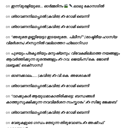
ഇന്ന് മുരളിയുടെ… ഓർമ്മദിനം
ലാലു കോനാടിൽ
on
ശ്രാവണനിലാപ്പാൽ (കവിത) ✍ റോമി ബെന്നി
on
ശ്രാവണനിലാപ്പാൽ (കവിത) ✍ റോമി ബെന്നി
on
“അരുതേ ഉണ്ണിയേട്ടാ ഇടയരുതേ.. പ്ലീസ് ” (രാഷ്ട്രീയ ഹാസ്യ
on
വിമർശനം) ✍സുനിൽ വല്ലാത്തറ ഫ്ലോറിഡാ
പുഴയും പ്രകൃതിയും മനുഷ്യനും: വിവേകമില്ലാത്ത നയങ്ങളും
on
ആവർത്തിക്കുന്ന ദുരന്തങ്ങളും ✍ റവ. ജെയിംസ് കെ. ജോൺ
(ലബ്ബക്ക്, ടെക്സാസ്)
ഓണക്കാലം….. (കവിത) ✍ വി.കെ. അശോകൻ
on
ശ്രാവണനിലാപ്പാൽ (കവിത) ✍ റോമി ബെന്നി
on
“വാക്കുകൾ ആയുധമാകാതിരിക്കട്ടെ: ബന്ധങ്ങൾ
on
കാത്തുസൂക്ഷിക്കുന്ന നവവിമർശന സംസ്കാരം” ✍️ സിജു ജേക്കബ്
ശ്രാവണനിലാപ്പാൽ (കവിത) ✍ റോമി ബെന്നി
on
വേരുകളുടെ ഗന്ധം തേടുന്ന തിരുവോണം ✍ അഷ്റഫ്
on