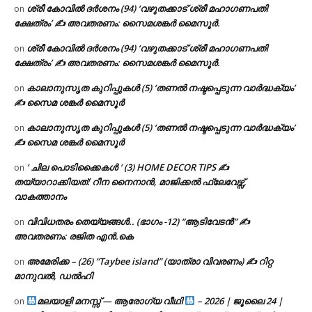
ശ്രീ കോവിൽ ദർശനം (94) ‘വഴുതക്കാട് ശ്രീ മഹാഗണപതി
on
ക്ഷേത്രം’ ✍ അവതരണം: സൈമശങ്കർ മൈസൂർ.
ശ്രീ കോവിൽ ദർശനം (94) ‘വഴുതക്കാട് ശ്രീ മഹാഗണപതി
on
ക്ഷേത്രം’ ✍ അവതരണം: സൈമശങ്കർ മൈസൂർ.
കാലാനുസൃത കുറിപ്പുകൾ (5) ‘തണൽ നഷ്ടപ്പെടുന്ന വാർദ്ധക്യം’
on
✍ സൈമ ശങ്കർ മൈസൂർ
കാലാനുസൃത കുറിപ്പുകൾ (5) ‘തണൽ നഷ്ടപ്പെടുന്ന വാർദ്ധക്യം’
on
✍ സൈമ ശങ്കർ മൈസൂർ
‘ ചില പൊടിക്കൈകൾ ‘ (3) HOME DECOR TIPS ✍
on
തയ്യാറാക്കിയത്: റീന നൈനാൻ, മാജിക്കൽ ഫ്ലേവേഴ്സ്,
വാകത്താനം
വിവിധതരം തെയ്യങ്ങൾ.. (ഭാഗം -12) “ആടിവേടൻ” ✍
on
അവതരണം: രജിത എൻ.കെ
അമേരിക്ക – (26) “Taybee island” (യാത്രാ വിവരണം) ✍ റിറ്റ
on
മാനുവൽ, ഡൽഹി
മലയാളി മനസ്സ് — ആരോഗ്യ വീഥി
– 2026 | ജൂലൈ 24 |
on