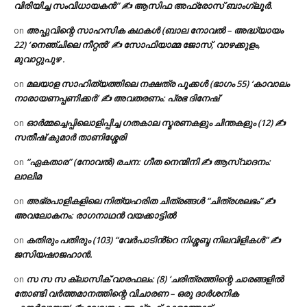
വിരിയിച്ച സംവിധായകൻ” ✍ ആസിഫ അഫ്രോസ് ബാംഗ്ലൂർ.
അപ്പുവിന്റെ സാഹസിക കഥകൾ (ബാല നോവൽ – അദ്ധ്യായം
on
22) ‘നെഞ്ചിലെ നീറ്റൽ’ ✍ സോഫിയാമ്മ ജോസ്, വാഴക്കുളം,
മുവാറ്റുപുഴ .
മലയാള സാഹിത്യത്തിലെ നക്ഷത്ര പൂക്കൾ (ഭാഗം 55) ‘കാവാലം
on
നാരായണപ്പണിക്കർ’ ✍ അവതരണം: പ്രഭ ദിനേഷ്
ഓർമ്മച്ചെപ്പിലൊളിപ്പിച്ച ഗതകാല സ്മരണകളും ചിന്തകളും (12) ✍
on
സതീഷ് കുമാർ താണിശ്ശേരി
“ഏകതാര” (നോവൽ) രചന: ഗീത നെന്മിനി ✍ ആസ്വാദനം:
on
ലാലിമ
അഭ്രപാളികളിലെ നിത്യഹരിത ചിത്രങ്ങൾ “ചിത്രശലഭം” ✍
on
അവലോകനം: രാഗനാഥൻ വയക്കാട്ടിൽ
കതിരും പതിരും (103) “വേർപാടിൻ്റെ നിശ്ശബ്ദ നിലവിളികൾ” ✍
on
ജസിയഷാജഹാൻ.
സ സ സ ക്ലാസിക് വാരഫലം: (8) ‘ചരിത്രത്തിന്റെ ചാരങ്ങളിൽ
on
തോണ്ടി വർത്തമാനത്തിന്റെ വിചാരണ – ഒരു ദാർശനിക