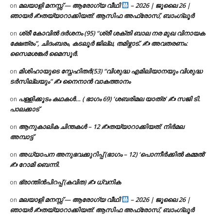
മലയാളി മനസ്സ് — ആരോഗ്യ വീഥി
– 2026 | ജൂലൈ 26 |
on
ഞായർ ✍
തയ്യാറാക്കിയത്: ആസിഫ അഫ്രോസ്, ബാംഗ്ലൂർ
ശ്രീ കോവിൽ ദർശനം (95) “ശ്രീ ശക്തി ബാല നര മുഖ വിനായക
on
ക്ഷേത്രം”, ചിദംബരം, കടലൂർ ജില്ല, തമിഴ്നാട്. ✍ അവതരണം:
സൈമശങ്കർ മൈസൂർ.
മിശിഹായുടെ സ്നേഹിതർ(53) “വിശുദ്ധ എമിലിയാനയും വിശുദ്ധ
on
ടര്‍സില്ലയും” ✍ നൈനാൻ വാകത്താനം
പള്ളിക്കൂടം കഥകൾ… ( ഭാഗം 69) ‘ശബരിമല യാത്ര’ ✍ സജി ടി.
on
പാലക്കാട്
ആനുകാലിക ചിന്തകൾ – 12 ✍തയ്യാറാക്കിയത്: നിർമല
on
അമ്പാട്ട്
അധ്യാപന അനുഭവക്കുറിപ്പ് (ഭാഗം – 12) ‘പൊന്നീർക്കിൽ കമ്മൽ’
on
✍ റോമി ബെന്നി.
ഭ്രാന്തിൻപിറപ്പ് (കവിത) ✍ ധ്വനിക
on
മലയാളി മനസ്സ് — ആരോഗ്യ വീഥി
– 2026 | ജൂലൈ 26 |
on
ഞായർ ✍
തയ്യാറാക്കിയത്: ആസിഫ അഫ്രോസ്, ബാംഗ്ലൂർ