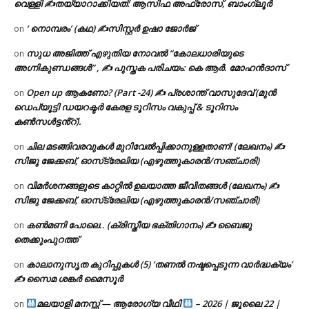
വെള്ളി ✍
തയ്യാറാക്കിയത്: ആസിഫ അഫ്രോസ്, ബാംഗ്ലൂർ
‘ നൊമ്പരം’ (കഥ) ✍സിസ്റ്റർ ഉഷാ ജോർജ്
on
സുധ അജിത്ത് എഴുതിയ നോവൽ “കോലധാരിയുടെ
on
അഗ്നികുണ്ഡങ്ങള്‍” , ✍ പുസ്തക പരിചയം: കെ ആർ. മോഹൻദാസ്
Open up ആകണോ? (Part -24) ✍ പ്രശാന്ത് വാസുദേവ് (മുൻ
on
ഡെപ്യൂട്ടി ഡയറക്ടർ കേരള ടൂറിസം വകുപ്പ് & ടൂറിസം
കൺസൾട്ടൻ്റ്).
ചില മടങ്ങിവരവുകൾ മുറിവേൽപ്പിക്കാനുള്ളതാണ്! (ലേഖനം) ✍️
on
സിജു ജേക്കബ്, ഓസ്‌ട്രേലിയ (എഴുത്തുകാരൻ/സഞ്ചാരി)
വിമർശനങ്ങളുടെ കാറ്റിൽ ഉലയാത്ത ജീവിതങ്ങൾ (ലേഖനം) ✍️
on
സിജു ജേക്കബ്, ഓസ്‌ട്രേലിയ (എഴുത്തുകാരൻ/സഞ്ചാരി)
കൺമണി പോലെ.. (ക്രിസ്തീയ ഭക്തിഗാനം) ✍ ബൈജു
on
തെക്കുംപുറത്ത്
കാലാനുസൃത കുറിപ്പുകൾ (5) ‘തണൽ നഷ്ടപ്പെടുന്ന വാർദ്ധക്യം’
on
✍ സൈമ ശങ്കർ മൈസൂർ
മലയാളി മനസ്സ് — ആരോഗ്യ വീഥി
– 2026 | ജൂലൈ 22 |
on