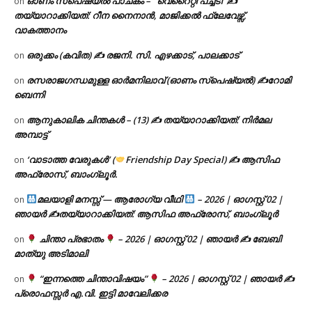
ഓണം സ്പെഷ്യൽ പാചകം – ‘ വെറൈറ്റി പച്ചടി’ ✍
on
തയ്യാറാക്കിയത്: റീന നൈനാൻ, മാജിക്കൽ ഫ്ലേവേഴ്സ്,
വാകത്താനം
ഒരുക്കം (കവിത) ✍ രജനി. സി. എഴക്കാട്, പാലക്കാട്
on
രസരാജഗന്ധമുള്ള ഓർമനിലാവ് (ഓണം സ്‌പെഷ്യൽ) ✍റോമി
on
ബെന്നി
ആനുകാലിക ചിന്തകൾ – (13) ✍ തയ്യാറാക്കിയത്: നിർമല
on
അമ്പാട്ട്
‘വാടാത്ത വേരുകൾ’ (
Friendship Day Special) ✍ ആസിഫ
on
അഫ്രോസ്, ബാംഗ്ലൂർ.
മലയാളി മനസ്സ് — ആരോഗ്യ വീഥി
– 2026 | ഓഗസ്റ്റ് 02 |
on
ഞായർ ✍
തയ്യാറാക്കിയത്: ആസിഫ അഫ്രോസ്, ബാംഗ്ലൂർ
ചിന്താ പ്രഭാതം
– 2026 | ഓഗസ്റ്റ് 02 | ഞായർ ✍
ബേബി
on
മാത്യു അടിമാലി
“ഇന്നത്തെ ചിന്താവിഷയം”
– 2026 | ഓഗസ്റ്റ് 02 | ഞായർ ✍
on
പ്രൊഫസ്സർ എ.വി. ഇട്ടി മാവേലിക്കര