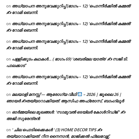
അധ്യാപന അനുഭവക്കുറിപ്പ് (ഭാഗം – 12) ‘പൊന്നീർക്കിൽ കമ്മൽ’
on
✍ റോമി ബെന്നി.
അധ്യാപന അനുഭവക്കുറിപ്പ് (ഭാഗം – 12) ‘പൊന്നീർക്കിൽ കമ്മൽ’
on
✍ റോമി ബെന്നി.
അധ്യാപന അനുഭവക്കുറിപ്പ് (ഭാഗം – 12) ‘പൊന്നീർക്കിൽ കമ്മൽ’
on
✍ റോമി ബെന്നി.
പള്ളിക്കൂടം കഥകൾ… ( ഭാഗം 69) ‘ശബരിമല യാത്ര’ ✍ സജി ടി.
on
പാലക്കാട്
അധ്യാപന അനുഭവക്കുറിപ്പ് (ഭാഗം – 12) ‘പൊന്നീർക്കിൽ കമ്മൽ’
on
✍ റോമി ബെന്നി.
മലയാളി മനസ്സ് — ആരോഗ്യ വീഥി
– 2026 | ജൂലൈ 26 |
on
ഞായർ ✍
തയ്യാറാക്കിയത്: ആസിഫ അഫ്രോസ്, ബാംഗ്ലൂർ
ഓർമ്മയിലെ മുഖങ്ങൾ: ‘സാമുവൽ ടെയ്ലർ കോൾറിഡ്ജ് ‘ ✍
on
അജി സുരേന്ദ്രൻ
‘ ചില പൊടിക്കൈകൾ ‘ (3) HOME DECOR TIPS ✍
on
തയ്യാറാക്കിയത്: റീന നൈനാൻ, മാജിക്കൽ ഫ്ലേവേഴ്സ്,