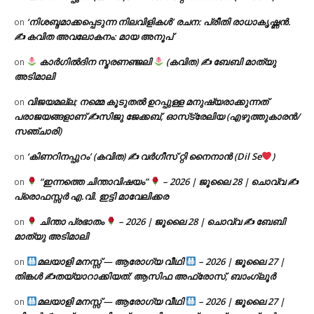
‘നിശബ്ദമാക്കപ്പെടുന്ന നിലവിളികൾ’ രചന: പ്രീതി രാധാകൃഷ്ണൻ.
on
✍ കവിത അവലോകനം: മായ അനൂപ്
കാർഗിൽദിന സ്മരണഞ്ജലി
(കവിത) ✍ ബേബി മാത്യു
on
അടിമാലി
വിജയമല്ല; നമ്മെ കൂടുതൽ ഉറപ്പുള്ള മനുഷ്യരാക്കുന്നത്
on
പരാജയങ്ങളാണ് ✍️സിജു ജേക്കബ്, ഓസ്‌ട്രേലിയ (എഴുത്തുകാരൻ/
സഞ്ചാരി)
‘കിണറിനപ്പുറം’ (കവിത) ✍ വർഗീസ് റ്റി നൈനാൻ (Dil Se
)
on
“ഇന്നത്തെ ചിന്താവിഷയം”
– 2026 | ജൂലൈ 28 | ചൊവ്വ ✍
on
പ്രൊഫസ്സർ എ.വി. ഇട്ടി മാവേലിക്കര
ചിന്താ പ്രഭാതം
– 2026 | ജൂലൈ 28 | ചൊവ്വ ✍
ബേബി
on
മാത്യു അടിമാലി
മലയാളി മനസ്സ് — ആരോഗ്യ വീഥി
– 2026 | ജൂലൈ 27 |
on
തിങ്കൾ ✍
തയ്യാറാക്കിയത്: ആസിഫ അഫ്രോസ്, ബാംഗ്ലൂർ
മലയാളി മനസ്സ് — ആരോഗ്യ വീഥി
– 2026 | ജൂലൈ 27 |
on