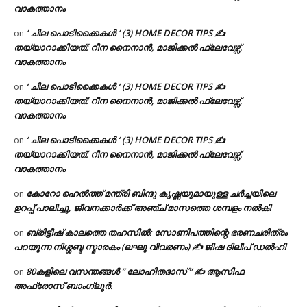
വാകത്താനം
‘ ചില പൊടിക്കൈകൾ ‘ (3) HOME DECOR TIPS ✍
on
തയ്യാറാക്കിയത്: റീന നൈനാൻ, മാജിക്കൽ ഫ്ലേവേഴ്സ്,
വാകത്താനം
‘ ചില പൊടിക്കൈകൾ ‘ (3) HOME DECOR TIPS ✍
on
തയ്യാറാക്കിയത്: റീന നൈനാൻ, മാജിക്കൽ ഫ്ലേവേഴ്സ്,
വാകത്താനം
‘ ചില പൊടിക്കൈകൾ ‘ (3) HOME DECOR TIPS ✍
on
തയ്യാറാക്കിയത്: റീന നൈനാൻ, മാജിക്കൽ ഫ്ലേവേഴ്സ്,
വാകത്താനം
കോറോ ഹെൽത്ത് മന്ത്രി ബിന്ദു കൃഷ്ണയുമായുള്ള ചർച്ചയിലെ
on
ഉറപ്പ് പാലിച്ചു, ജീവനക്കാർക്ക് അഞ്ച് മാസത്തെ ശമ്പളം നൽകി
ബ്രിട്ടീഷ് കാലത്തെ തഹസിൽ: സോണിപത്തിന്റെ ഭരണചരിത്രം
on
പറയുന്ന നിശ്ശബ്ദ സ്മാരകം (ലഘു വിവരണം) ✍ ജിഷ ദിലീപ് ഡൽഹി
80കളിലെ വസന്തങ്ങൾ ” ലോഹിതദാസ് ” ✍ ആസിഫ
on
അഫ്രോസ് ബാംഗ്ലൂർ.