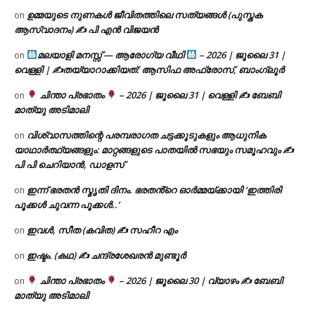
ഉമ്മയുടെ നുണകൾ ജീവിതത്തിലെ സത്യങ്ങൾ (പുസ്തക
on
ആസ്വാദനം) ✍ പി എൻ വിജയൻ
മലയാളി മനസ്സ് — ആരോഗ്യ വീഥി
– 2026 | ജൂലൈ 31 |
on
വെള്ളി | ✍
തയ്യാറാക്കിയത്: ആസിഫ അഫ്രോസ്, ബാംഗ്ലൂർ
ചിന്താ പ്രഭാതം
– 2026 | ജൂലൈ 31 | വെള്ളി ✍
ബേബി
on
മാത്യു അടിമാലി
വിശ്വാസത്തിന്റെ പരമ്പരാഗത ചട്ടക്കൂടുകളും ആധുനിക
on
യാഥാർത്ഥ്യങ്ങളും: മാറ്റങ്ങളുടെ പാതയിൽ സഭയും സമൂഹവും ✍
പി പി ചെറിയാൻ, ഡാളസ്
ഇന്ന് ഭരതൻ സ്മൃതി ദിനം. ഭരതൻ്റെ ഓർമ്മയ്ക്കായി ‘ഇത്തിരി
on
പൂക്കൾ ചുവന്ന പൂക്കൾ..’
ഇവൾ, സീത (കവിത) ✍ സഹീറ എം
on
ഇഷ്ടം. (കഥ) ✍ ചന്ദ്രശേഖരൻ മുണ്ടൂർ
on
ചിന്താ പ്രഭാതം
– 2026 | ജൂലൈ 30 | വ്യാഴം ✍
ബേബി
on
മാത്യു അടിമാലി