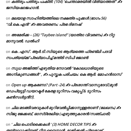
കതിരും പതിരും പംക്തി: (104) ‘ചെന്താമരയിൽ വിരിയാത്തത് ‘ ✍
on
ജസിയഷാജഹാൻ.
മലയാള സാഹിത്യത്തിലെ നക്ഷത്ര പൂക്കൾ (ഭാഗം 56)
on
“വി.കെ.എൻ” ✍ അവതരണം: പ്രഭ ദിനേഷ്
അമേരിക്ക – (26) “Taybee island” (യാത്രാ വിവരണം) ✍ റിറ്റ
on
മാനുവൽ, ഡൽഹി
കെ .എസ് . ആർ.ടി.സിയുടെ ആദ്യത്തെ ഫ്രണ്ട്ലി പദവി
on
സപര്യയ്ക്ക് പ്രഖ്യാപിച്ച് മന്ത്രി സിപി ജോൺ
സുധ അജിത്ത് എഴുതിയ നോവൽ “കോലധാരിയുടെ
on
അഗ്നികുണ്ഡങ്ങള്‍” , ✍ പുസ്തക പരിചയം: കെ ആർ. മോഹൻദാസ്
Open up ആകണോ? (Part -24) ✍ പ്രശാന്ത് വാസുദേവ് (മുൻ
on
ഡെപ്യൂട്ടി ഡയറക്ടർ കേരള ടൂറിസം വകുപ്പ് & ടൂറിസം
കൺസൾട്ടൻ്റ്).
ചില മടങ്ങിവരവുകൾ മുറിവേൽപ്പിക്കാനുള്ളതാണ്! (ലേഖനം) ✍️
on
സിജു ജേക്കബ്, ഓസ്‌ട്രേലിയ (എഴുത്തുകാരൻ/സഞ്ചാരി)
‘ ചില പൊടിക്കൈകൾ ‘ (3) HOME DECOR TIPS ✍
on
തയ്യാറാക്കിയത്: റീന നൈനാൻ, മാജിക്കൽ ഫ്ലേവേഴ്സ്,