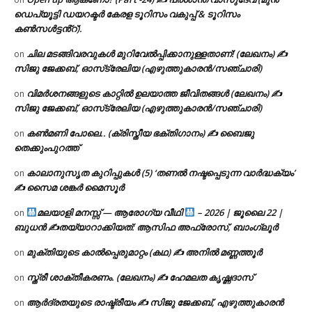
ഡെപ്യൂട്ടി ഡയറക്ടർ കേരള ടൂറിസം വകുപ്പ് & ടൂറിസം
കൺസൾട്ടൻ്റ്).
ചില മടങ്ങിവരവുകൾ മുറിവേൽപ്പിക്കാനുള്ളതാണ്! (ലേഖനം) ✍️
on
സിജു ജേക്കബ്, ഓസ്‌ട്രേലിയ (എഴുത്തുകാരൻ/സഞ്ചാരി)
വിമർശനങ്ങളുടെ കാറ്റിൽ ഉലയാത്ത ജീവിതങ്ങൾ (ലേഖനം) ✍️
on
സിജു ജേക്കബ്, ഓസ്‌ട്രേലിയ (എഴുത്തുകാരൻ/സഞ്ചാരി)
കൺമണി പോലെ.. (ക്രിസ്തീയ ഭക്തിഗാനം) ✍ ബൈജു
on
തെക്കുംപുറത്ത്
കാലാനുസൃത കുറിപ്പുകൾ (5) ‘തണൽ നഷ്ടപ്പെടുന്ന വാർദ്ധക്യം’
on
✍ സൈമ ശങ്കർ മൈസൂർ
മലയാളി മനസ്സ് — ആരോഗ്യ വീഥി
– 2026 | ജൂലൈ 22 |
on
ബുധൻ ✍
തയ്യാറാക്കിയത്: ആസിഫ അഫ്രോസ്, ബാംഗ്ലൂർ
മുക്തിയുടെ കാൽപ്പെരുമാറ്റം (കഥ) ✍ അനിൽ മണ്ണത്തൂർ
on
സ്ത്രീ ശാക്തീകരണം. (ലേഖനം) ✍ ഹേമലത കൃഷ്ണദാസ്
on
ആർദ്രതയുടെ രാഷ്ട്രീയം ✍️ സിജു ജേക്കബ്, എഴുത്തുകാരൻ
on