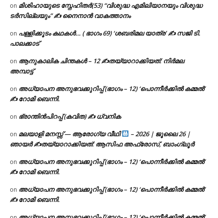
മിശിഹായുടെ സ്നേഹിതർ(53) “വിശുദ്ധ എമിലിയാനയും വിശുദ്ധ
on
ടര്‍സില്ലയും” ✍ നൈനാൻ വാകത്താനം
പള്ളിക്കൂടം കഥകൾ… ( ഭാഗം 69) ‘ശബരിമല യാത്ര’ ✍ സജി ടി.
on
പാലക്കാട്
ആനുകാലിക ചിന്തകൾ – 12 ✍തയ്യാറാക്കിയത്: നിർമല
on
അമ്പാട്ട്
അധ്യാപന അനുഭവക്കുറിപ്പ് (ഭാഗം – 12) ‘പൊന്നീർക്കിൽ കമ്മൽ’
on
✍ റോമി ബെന്നി.
ഭ്രാന്തിൻപിറപ്പ് (കവിത) ✍ ധ്വനിക
on
മലയാളി മനസ്സ് — ആരോഗ്യ വീഥി
– 2026 | ജൂലൈ 26 |
on
ഞായർ ✍
തയ്യാറാക്കിയത്: ആസിഫ അഫ്രോസ്, ബാംഗ്ലൂർ
അധ്യാപന അനുഭവക്കുറിപ്പ് (ഭാഗം – 12) ‘പൊന്നീർക്കിൽ കമ്മൽ’
on
✍ റോമി ബെന്നി.
അധ്യാപന അനുഭവക്കുറിപ്പ് (ഭാഗം – 12) ‘പൊന്നീർക്കിൽ കമ്മൽ’
on
✍ റോമി ബെന്നി.
അധ്യാപന അനുഭവക്കുറിപ്പ് (ഭാഗം – 12) ‘പൊന്നീർക്കിൽ കമ്മൽ’
on