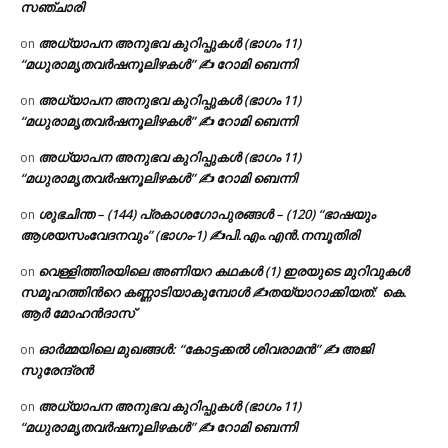
സഞ്ചാരി
അധ്യാപന അനുഭവ കുറിപ്പുകൾ (ഭാഗം 11)
on
“മധുരാമൃതവർഷനൂലിഴകൾ” ✍ റോമി ബെന്നി
അധ്യാപന അനുഭവ കുറിപ്പുകൾ (ഭാഗം 11)
on
“മധുരാമൃതവർഷനൂലിഴകൾ” ✍ റോമി ബെന്നി
അധ്യാപന അനുഭവ കുറിപ്പുകൾ (ഭാഗം 11)
on
“മധുരാമൃതവർഷനൂലിഴകൾ” ✍ റോമി ബെന്നി
ശുഭചിന്ത – (144) പ്രകാശഗോപുരങ്ങൾ – (120) “ഭാഷയും
on
ആശയസംവേദനവും” (ഭാഗം-1) ✍പി.എം.എൻ.നമ്പൂതിരി
വെള്ളിത്തിരയിലെ അണിയറ കഥകൾ (1) ഇരയുടെ മുറിവുകൾ
on
സമൂഹത്തിന്‍റെ കണ്ണാടിയാകുമ്പോൾ ✍തയ്യാറാക്കിയത്: കെ.
ആര്‍ മോഹന്‍ദാസ്
ഓർമ്മയിലെ മുഖങ്ങൾ: “കോട്ടക്കൽ ശിവരാമൻ” ✍ അജി
on
സുരേന്ദ്രൻ
അധ്യാപന അനുഭവ കുറിപ്പുകൾ (ഭാഗം 11)
on
“മധുരാമൃതവർഷനൂലിഴകൾ” ✍ റോമി ബെന്നി