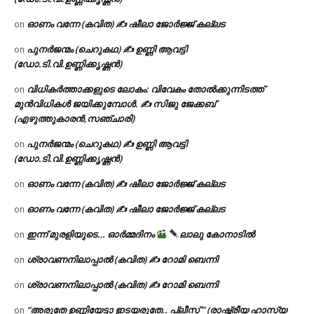
ഓണം വന്നേ (കവിത) ✍ ഷീലാ ജോർജ്ജ് കല്ലട
on
പുനർജന്മം (ചെറുകഥ) ✍ ഉണ്ണി ആവട്ടി
on
(ഡോ.ടി.വി.ഉണ്ണിക്കൃഷ്ണൻ)
വിധികർത്താക്കളുടെ ലോകം: വിവേകം തോൽക്കുന്നിടത്ത്
on
മുൻവിധികൾ ജയിക്കുമ്പോൾ. ✍️ സിജു ജേക്കബ്
(എഴുത്തുകാരൻ,സഞ്ചാരി)
പുനർജന്മം (ചെറുകഥ) ✍ ഉണ്ണി ആവട്ടി
on
(ഡോ.ടി.വി.ഉണ്ണിക്കൃഷ്ണൻ)
ഓണം വന്നേ (കവിത) ✍ ഷീലാ ജോർജ്ജ് കല്ലട
on
ഓണം വന്നേ (കവിത) ✍ ഷീലാ ജോർജ്ജ് കല്ലട
on
ഇന്ന് മുരളിയുടെ… ഓർമ്മദിനം
ലാലു കോനാടിൽ
on
ശ്രാവണനിലാപ്പാൽ (കവിത) ✍ റോമി ബെന്നി
on
ശ്രാവണനിലാപ്പാൽ (കവിത) ✍ റോമി ബെന്നി
on
“അരുതേ ഉണ്ണിയേട്ടാ ഇടയരുതേ.. പ്ലീസ് ” (രാഷ്ട്രീയ ഹാസ്യ
on