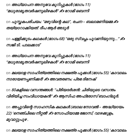
അധ്യാപന അനുഭവ കുറിപ്പുകൾ (ഭാഗം 11)
on
“മധുരാമൃതവർഷനൂലിഴകൾ” ✍ റോമി ബെന്നി
പുസ്തകപരിചയം: “മഴുവിന്റെ കഥ”, രചന – ബലാമണിയമ്മ ✍
on
തയ്യാറാക്കിയത്: ദീപ ആർ അടൂർ
പള്ളിക്കൂടം കഥകൾ (ഭാഗം 68) “ഒരു സ്വപ്നം പൂവണിയുന്നു…” ✍
on
സജി ടി. പാലക്കാട്
അധ്യാപന അനുഭവ കുറിപ്പുകൾ (ഭാഗം 11)
on
“മധുരാമൃതവർഷനൂലിഴകൾ” ✍ റോമി ബെന്നി
മലയാള സാഹിത്യത്തിലെ നക്ഷത്ര പൂക്കൾ (ഭാഗം 55) ‘കാവാലം
on
നാരായണപ്പണിക്കർ’ ✍ അവതരണം: പ്രഭ ദിനേഷ്
80കളിലെ വസന്തങ്ങൾ: “പ്രിയദർശൻ: ചിരിയുടെ വസന്തം
on
വിരിയിച്ച സംവിധായകൻ” ✍ ആസിഫ അഫ്രോസ് ബാംഗ്ലൂർ.
അപ്പുവിന്റെ സാഹസിക കഥകൾ (ബാല നോവൽ – അദ്ധ്യായം
on
22) ‘നെഞ്ചിലെ നീറ്റൽ’ ✍ സോഫിയാമ്മ ജോസ്, വാഴക്കുളം,
മുവാറ്റുപുഴ .
മലയാള സാഹിത്യത്തിലെ നക്ഷത്ര പൂക്കൾ (ഭാഗം 55) ‘കാവാലം
on