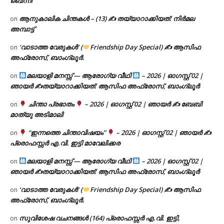
ബെന്നി
ആനുകാലിക ചിന്തകൾ – (13) ✍ തയ്യാറാക്കിയത്: നിർമല
on
അമ്പാട്ട്
‘വാടാത്ത വേരുകൾ’ (
Friendship Day Special) ✍ ആസിഫ
on
അഫ്രോസ്, ബാംഗ്ലൂർ.
മലയാളി മനസ്സ് — ആരോഗ്യ വീഥി
– 2026 | ഓഗസ്റ്റ് 02 |
on
ഞായർ ✍
തയ്യാറാക്കിയത്: ആസിഫ അഫ്രോസ്, ബാംഗ്ലൂർ
ചിന്താ പ്രഭാതം
– 2026 | ഓഗസ്റ്റ് 02 | ഞായർ ✍
ബേബി
on
മാത്യു അടിമാലി
“ഇന്നത്തെ ചിന്താവിഷയം”
– 2026 | ഓഗസ്റ്റ് 02 | ഞായർ ✍
on
പ്രൊഫസ്സർ എ.വി. ഇട്ടി മാവേലിക്കര
മലയാളി മനസ്സ് — ആരോഗ്യ വീഥി
– 2026 | ഓഗസ്റ്റ് 02 |
on
ഞായർ ✍
തയ്യാറാക്കിയത്: ആസിഫ അഫ്രോസ്, ബാംഗ്ലൂർ
‘വാടാത്ത വേരുകൾ’ (
Friendship Day Special) ✍ ആസിഫ
on
അഫ്രോസ്, ബാംഗ്ലൂർ.
സുവിശേഷ വചനങ്ങൾ (164) പ്രൊഫസ്സർ എ.വി. ഇട്ടി,
on