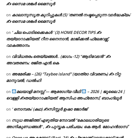
✍ സൈമ ശങ്കർ മൈസൂർ
കാലാനുസൃത കുറിപ്പുകൾ (5) ‘തണൽ നഷ്ടപ്പെടുന്ന വാർദ്ധക്യം’
on
✍ സൈമ ശങ്കർ മൈസൂർ
‘ ചില പൊടിക്കൈകൾ ‘ (3) HOME DECOR TIPS ✍
on
തയ്യാറാക്കിയത്: റീന നൈനാൻ, മാജിക്കൽ ഫ്ലേവേഴ്സ്,
വാകത്താനം
വിവിധതരം തെയ്യങ്ങൾ.. (ഭാഗം -12) “ആടിവേടൻ” ✍
on
അവതരണം: രജിത എൻ.കെ
അമേരിക്ക – (26) “Taybee island” (യാത്രാ വിവരണം) ✍ റിറ്റ
on
മാനുവൽ, ഡൽഹി
മലയാളി മനസ്സ് — ആരോഗ്യ വീഥി
– 2026 | ജൂലൈ 24 |
on
വെള്ളി ✍
തയ്യാറാക്കിയത്: ആസിഫ അഫ്രോസ്, ബാംഗ്ലൂർ
‘ നൊമ്പരം’ (കഥ) ✍സിസ്റ്റർ ഉഷാ ജോർജ്
on
സുധ അജിത്ത് എഴുതിയ നോവൽ “കോലധാരിയുടെ
on
അഗ്നികുണ്ഡങ്ങള്‍” , ✍ പുസ്തക പരിചയം: കെ ആർ. മോഹൻദാസ്
Open up ആകണോ? (Part -24) ✍ പ്രശാന്ത് വാസുദേവ് (മുൻ
on