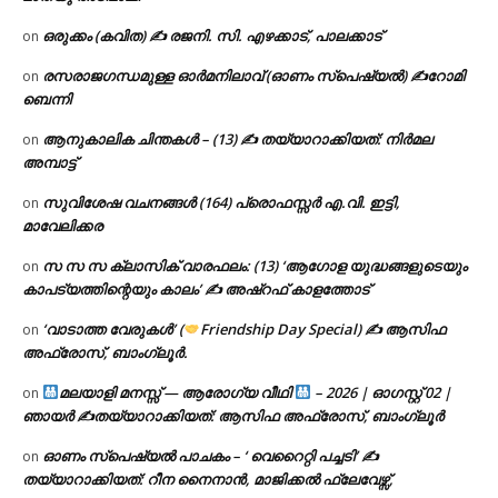
ഒരുക്കം (കവിത) ✍ രജനി. സി. എഴക്കാട്, പാലക്കാട്
on
രസരാജഗന്ധമുള്ള ഓർമനിലാവ് (ഓണം സ്‌പെഷ്യൽ) ✍റോമി
on
ബെന്നി
ആനുകാലിക ചിന്തകൾ – (13) ✍ തയ്യാറാക്കിയത്: നിർമല
on
അമ്പാട്ട്
സുവിശേഷ വചനങ്ങൾ (164) പ്രൊഫസ്സർ എ.വി. ഇട്ടി,
on
മാവേലിക്കര
സ സ സ ക്ലാസിക് വാരഫലം: (13) ‘ആഗോള യുദ്ധങ്ങളുടെയും
on
കാപട്യത്തിന്റെയും കാലം’ ✍ അഷ്റഫ് കാളത്തോട്
‘വാടാത്ത വേരുകൾ’ (
Friendship Day Special) ✍ ആസിഫ
on
അഫ്രോസ്, ബാംഗ്ലൂർ.
മലയാളി മനസ്സ് — ആരോഗ്യ വീഥി
– 2026 | ഓഗസ്റ്റ് 02 |
on
ഞായർ ✍
തയ്യാറാക്കിയത്: ആസിഫ അഫ്രോസ്, ബാംഗ്ലൂർ
ഓണം സ്പെഷ്യൽ പാചകം – ‘ വെറൈറ്റി പച്ചടി’ ✍
on
തയ്യാറാക്കിയത്: റീന നൈനാൻ, മാജിക്കൽ ഫ്ലേവേഴ്സ്,