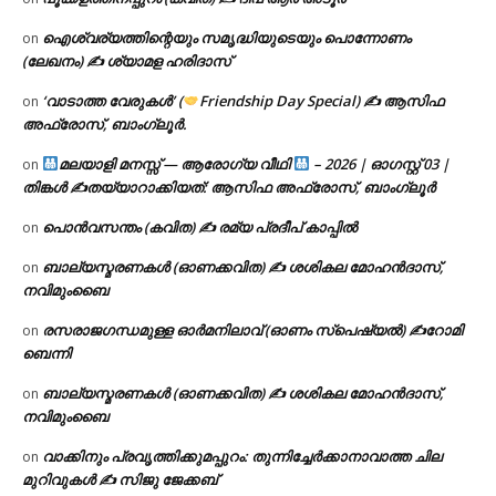
ഐശ്വര്യത്തിന്റെയും സമൃദ്ധിയുടെയും പൊന്നോണം
on
(ലേഖനം) ✍ ശ്യാമള ഹരിദാസ്
‘വാടാത്ത വേരുകൾ’ (
Friendship Day Special) ✍ ആസിഫ
on
അഫ്രോസ്, ബാംഗ്ലൂർ.
മലയാളി മനസ്സ് — ആരോഗ്യ വീഥി
– 2026 | ഓഗസ്റ്റ് 03 |
on
തിങ്കൾ ✍
തയ്യാറാക്കിയത്: ആസിഫ അഫ്രോസ്, ബാംഗ്ലൂർ
പൊൻവസന്തം (കവിത) ✍ രമ്യ പ്രദീപ് കാപ്പിൽ
on
ബാല്യസ്മരണകൾ (ഓണക്കവിത) ✍ ശശികല മോഹൻദാസ്,
on
നവിമുംബൈ
രസരാജഗന്ധമുള്ള ഓർമനിലാവ് (ഓണം സ്‌പെഷ്യൽ) ✍റോമി
on
ബെന്നി
ബാല്യസ്മരണകൾ (ഓണക്കവിത) ✍ ശശികല മോഹൻദാസ്,
on
നവിമുംബൈ
വാക്കിനും പ്രവൃത്തിക്കുമപ്പുറം: തുന്നിച്ചേർക്കാനാവാത്ത ചില
on
മുറിവുകൾ ✍️ സിജു ജേക്കബ്