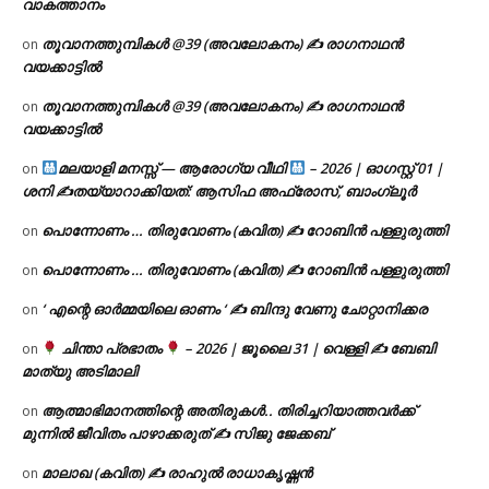
വാകത്താനം
തൂവാനത്തുമ്പികൾ @39 (അവലോകനം) ✍ രാഗനാഥൻ
on
വയക്കാട്ടിൽ
തൂവാനത്തുമ്പികൾ @39 (അവലോകനം) ✍ രാഗനാഥൻ
on
വയക്കാട്ടിൽ
മലയാളി മനസ്സ് — ആരോഗ്യ വീഥി
– 2026 | ഓഗസ്റ്റ് 01 |
on
ശനി ✍
തയ്യാറാക്കിയത്: ആസിഫ അഫ്രോസ്, ബാംഗ്ലൂർ
പൊന്നോണം … തിരുവോണം (കവിത) ✍ റോബിൻ പള്ളുരുത്തി
on
പൊന്നോണം … തിരുവോണം (കവിത) ✍ റോബിൻ പള്ളുരുത്തി
on
‘ എന്റെ ഓർമ്മയിലെ ഓണം ‘ ✍ ബിന്ദു വേണു ചോറ്റാനിക്കര
on
ചിന്താ പ്രഭാതം
– 2026 | ജൂലൈ 31 | വെള്ളി ✍
ബേബി
on
മാത്യു അടിമാലി
ആത്മാഭിമാനത്തിന്റെ അതിരുകൾ.. തിരിച്ചറിയാത്തവർക്ക്
on
മുന്നിൽ ജീവിതം പാഴാക്കരുത് ✍️ സിജു ജേക്കബ്
മാലാഖ (കവിത) ✍ രാഹുൽ രാധാകൃഷ്ണൻ
on