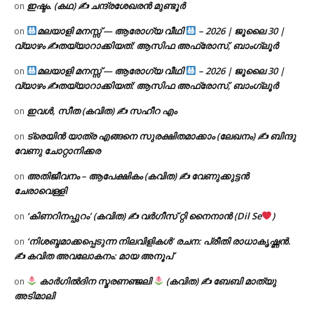
ഇഷ്ടം. (കഥ) ✍ ചന്ദ്രശേഖരൻ മുണ്ടൂർ
on
മലയാളി മനസ്സ് — ആരോഗ്യ വീഥി
– 2026 | ജൂലൈ 30 |
on
വ്യാഴം ✍
തയ്യാറാക്കിയത്: ആസിഫ അഫ്രോസ്, ബാംഗ്ലൂർ
മലയാളി മനസ്സ് — ആരോഗ്യ വീഥി
– 2026 | ജൂലൈ 30 |
on
വ്യാഴം ✍
തയ്യാറാക്കിയത്: ആസിഫ അഫ്രോസ്, ബാംഗ്ലൂർ
ഇവൾ, സീത (കവിത) ✍ സഹീറ എം
on
ട്രെയിൻ യാത്ര എങ്ങനെ സുരക്ഷിതമാക്കാം (ലേഖനം) ✍ ബിന്ദു
on
വേണു ചോറ്റാനിക്കര
അതിജീവനം – ആപേക്ഷികം (കവിത) ✍ വേണുക്കുട്ടൻ
on
ചേരാവെള്ളി
‘കിണറിനപ്പുറം’ (കവിത) ✍ വർഗീസ് റ്റി നൈനാൻ (Dil Se
)
on
‘നിശബ്ദമാക്കപ്പെടുന്ന നിലവിളികൾ’ രചന: പ്രീതി രാധാകൃഷ്ണൻ.
on
✍ കവിത അവലോകനം: മായ അനൂപ്
കാർഗിൽദിന സ്മരണഞ്ജലി
(കവിത) ✍ ബേബി മാത്യു
on
അടിമാലി