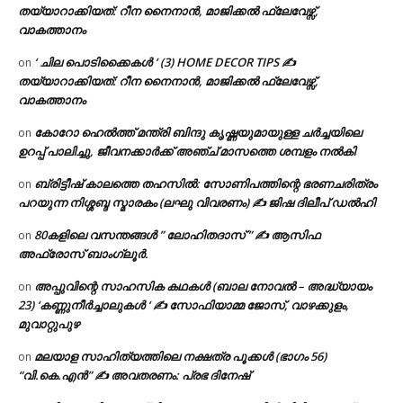
തയ്യാറാക്കിയത്: റീന നൈനാൻ, മാജിക്കൽ ഫ്ലേവേഴ്സ്,
വാകത്താനം
‘ ചില പൊടിക്കൈകൾ ‘ (3) HOME DECOR TIPS ✍
on
തയ്യാറാക്കിയത്: റീന നൈനാൻ, മാജിക്കൽ ഫ്ലേവേഴ്സ്,
വാകത്താനം
കോറോ ഹെൽത്ത് മന്ത്രി ബിന്ദു കൃഷ്ണയുമായുള്ള ചർച്ചയിലെ
on
ഉറപ്പ് പാലിച്ചു, ജീവനക്കാർക്ക് അഞ്ച് മാസത്തെ ശമ്പളം നൽകി
ബ്രിട്ടീഷ് കാലത്തെ തഹസിൽ: സോണിപത്തിന്റെ ഭരണചരിത്രം
on
പറയുന്ന നിശ്ശബ്ദ സ്മാരകം (ലഘു വിവരണം) ✍ ജിഷ ദിലീപ് ഡൽഹി
80കളിലെ വസന്തങ്ങൾ ” ലോഹിതദാസ് ” ✍ ആസിഫ
on
അഫ്രോസ് ബാംഗ്ലൂർ.
അപ്പുവിന്റെ സാഹസിക കഥകൾ (ബാല നോവൽ – അദ്ധ്യായം
on
23) ‘കണ്ണുനീർച്ചാലുകൾ ‘ ✍ സോഫിയാമ്മ ജോസ്, വാഴക്കുളം,
മുവാറ്റുപുഴ
മലയാള സാഹിത്യത്തിലെ നക്ഷത്ര പൂക്കൾ (ഭാഗം 56)
on
“വി.കെ.എൻ” ✍ അവതരണം: പ്രഭ ദിനേഷ്