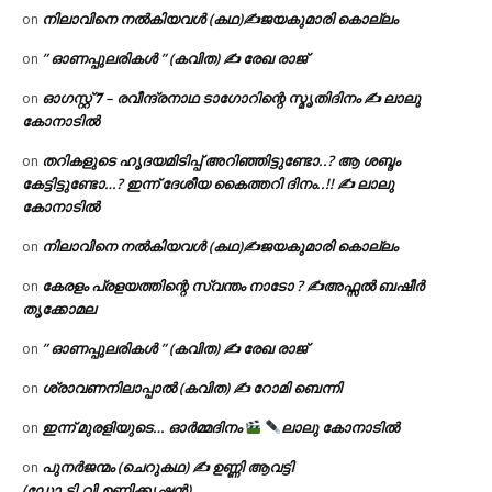
നിലാവിനെ നൽകിയവൾ (കഥ)✍ജയകുമാരി കൊല്ലം
on
” ഓണപ്പുലരികൾ ” (കവിത) ✍ രേഖ രാജ്
on
ഓഗസ്റ്റ് 𝟕 – രവീന്ദ്രനാഥ ടാഗോറിന്റെ സ്മൃതിദിനം ✍ ലാലു
on
കോനാടിൽ
തറികളുടെ ഹൃദയമിടിപ്പ് അറിഞ്ഞിട്ടുണ്ടോ..? ആ ശബ്ദം
on
കേട്ടിട്ടുണ്ടോ…? ഇന്ന് ദേശീയ കൈത്തറി ദിനം..!! ✍ ലാലു
കോനാടിൽ
നിലാവിനെ നൽകിയവൾ (കഥ)✍ജയകുമാരി കൊല്ലം
on
കേരളം പ്രളയത്തിന്റെ സ്വന്തം നാടോ ? ✍️അഫ്സൽ ബഷീർ
on
തൃക്കോമല
” ഓണപ്പുലരികൾ ” (കവിത) ✍ രേഖ രാജ്
on
ശ്രാവണനിലാപ്പാൽ (കവിത) ✍ റോമി ബെന്നി
on
ഇന്ന് മുരളിയുടെ… ഓർമ്മദിനം
ലാലു കോനാടിൽ
on
പുനർജന്മം (ചെറുകഥ) ✍ ഉണ്ണി ആവട്ടി
on
(ഡോ.ടി.വി.ഉണ്ണിക്കൃഷ്ണൻ)