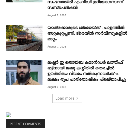
സംഭവത്തിൽ എംവിഡി ഉദ്യോഗസ്ഥന്
സസ്പെൻഷൻ
August 7, 2026
യാത്രക്കാരുടെ ശ്രദ്ധയ്ക്ക് ; പാളത്തിൽ
അറ്റകുറ്റപ്പണി, ട്രെയിൻ സര്‍വീസുകളിൽ
മാറ്റം
August 7, 2026
ലഷ്കർ ഇ തൊയ്ബ കമാൻഡർ ലത്തീഫ്
ഭട്ടിനായി ജമ്മു കശ്മീരിൽ തെരച്ചിൽ
ഊർജിതം: വിവരം നൽകുന്നവർക്ക് 15
ലക്ഷം രൂപ പാരിതോഷികം പ്രഖ്യാപിച്ചു
August 7, 2026
Load more
RECENT COMMENTS