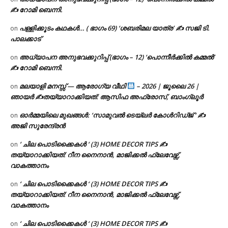
✍ റോമി ബെന്നി.
പള്ളിക്കൂടം കഥകൾ… ( ഭാഗം 69) ‘ശബരിമല യാത്ര’ ✍ സജി ടി.
on
പാലക്കാട്
അധ്യാപന അനുഭവക്കുറിപ്പ് (ഭാഗം – 12) ‘പൊന്നീർക്കിൽ കമ്മൽ’
on
✍ റോമി ബെന്നി.
മലയാളി മനസ്സ് — ആരോഗ്യ വീഥി
– 2026 | ജൂലൈ 26 |
on
ഞായർ ✍
തയ്യാറാക്കിയത്: ആസിഫ അഫ്രോസ്, ബാംഗ്ലൂർ
ഓർമ്മയിലെ മുഖങ്ങൾ: ‘സാമുവൽ ടെയ്ലർ കോൾറിഡ്ജ് ‘ ✍
on
അജി സുരേന്ദ്രൻ
‘ ചില പൊടിക്കൈകൾ ‘ (3) HOME DECOR TIPS ✍
on
തയ്യാറാക്കിയത്: റീന നൈനാൻ, മാജിക്കൽ ഫ്ലേവേഴ്സ്,
വാകത്താനം
‘ ചില പൊടിക്കൈകൾ ‘ (3) HOME DECOR TIPS ✍
on
തയ്യാറാക്കിയത്: റീന നൈനാൻ, മാജിക്കൽ ഫ്ലേവേഴ്സ്,
വാകത്താനം
‘ ചില പൊടിക്കൈകൾ ‘ (3) HOME DECOR TIPS ✍
on