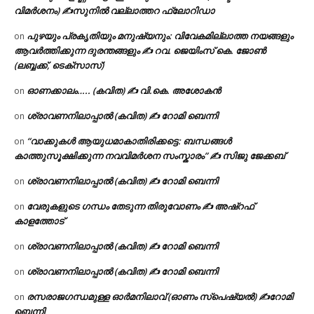
വിമർശനം) ✍സുനിൽ വല്ലാത്തറ ഫ്ലോറിഡാ
പുഴയും പ്രകൃതിയും മനുഷ്യനും: വിവേകമില്ലാത്ത നയങ്ങളും
on
ആവർത്തിക്കുന്ന ദുരന്തങ്ങളും ✍ റവ. ജെയിംസ് കെ. ജോൺ
(ലബ്ബക്ക്, ടെക്സാസ്)
ഓണക്കാലം….. (കവിത) ✍ വി.കെ. അശോകൻ
on
ശ്രാവണനിലാപ്പാൽ (കവിത) ✍ റോമി ബെന്നി
on
“വാക്കുകൾ ആയുധമാകാതിരിക്കട്ടെ: ബന്ധങ്ങൾ
on
കാത്തുസൂക്ഷിക്കുന്ന നവവിമർശന സംസ്കാരം” ✍️ സിജു ജേക്കബ്
ശ്രാവണനിലാപ്പാൽ (കവിത) ✍ റോമി ബെന്നി
on
വേരുകളുടെ ഗന്ധം തേടുന്ന തിരുവോണം ✍ അഷ്റഫ്
on
കാളത്തോട്
ശ്രാവണനിലാപ്പാൽ (കവിത) ✍ റോമി ബെന്നി
on
ശ്രാവണനിലാപ്പാൽ (കവിത) ✍ റോമി ബെന്നി
on
രസരാജഗന്ധമുള്ള ഓർമനിലാവ് (ഓണം സ്‌പെഷ്യൽ) ✍റോമി
on
ബെന്നി