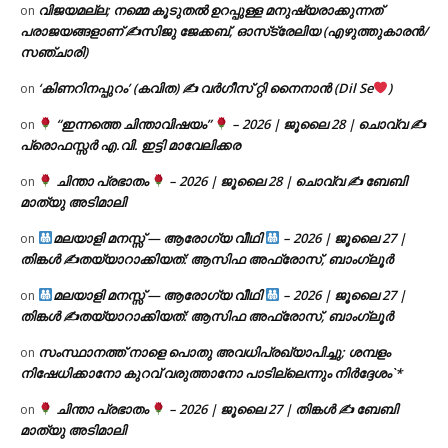
വിജയമല്ല; നമ്മെ കൂടുതൽ ഉറപ്പുള്ള മനുഷ്യരാക്കുന്നത്
on
പരാജയങ്ങളാണ് ✍️സിജു ജേക്കബ്, ഓസ്‌ട്രേലിയ (എഴുത്തുകാരൻ/
സഞ്ചാരി)
‘കിണറിനപ്പുറം’ (കവിത) ✍ വർഗീസ് റ്റി നൈനാൻ (Dil Se
)
on
“ഇന്നത്തെ ചിന്താവിഷയം”
– 2026 | ജൂലൈ 28 | ചൊവ്വ ✍
on
പ്രൊഫസ്സർ എ.വി. ഇട്ടി മാവേലിക്കര
ചിന്താ പ്രഭാതം
– 2026 | ജൂലൈ 28 | ചൊവ്വ ✍
ബേബി
on
മാത്യു അടിമാലി
മലയാളി മനസ്സ് — ആരോഗ്യ വീഥി
– 2026 | ജൂലൈ 27 |
on
തിങ്കൾ ✍
തയ്യാറാക്കിയത്: ആസിഫ അഫ്രോസ്, ബാംഗ്ലൂർ
മലയാളി മനസ്സ് — ആരോഗ്യ വീഥി
– 2026 | ജൂലൈ 27 |
on
തിങ്കൾ ✍
തയ്യാറാക്കിയത്: ആസിഫ അഫ്രോസ്, ബാംഗ്ലൂർ
സംസ്ഥാനത്ത് നാളെ പൊതു അവധിപ്രഖ്യാപിച്ചു; ശമ്പളം
on
നിഷേധിക്കാനോ കുറവ് വരുത്താനോ പാടില്ലെന്നും നിർദ്ദേശം`*
ചിന്താ പ്രഭാതം
– 2026 | ജൂലൈ 27 | തിങ്കൾ ✍
ബേബി
on
മാത്യു അടിമാലി