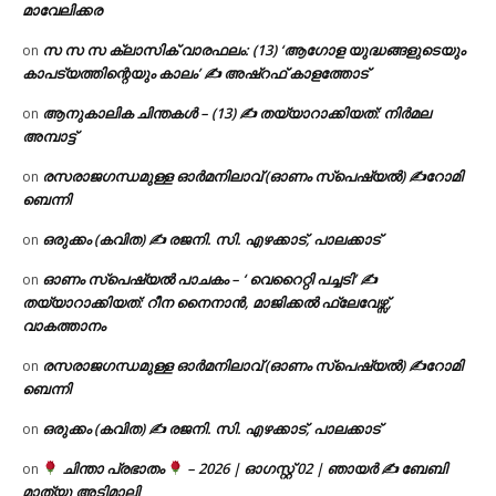
മാവേലിക്കര
സ സ സ ക്ലാസിക് വാരഫലം: (13) ‘ആഗോള യുദ്ധങ്ങളുടെയും
on
കാപട്യത്തിന്റെയും കാലം’ ✍ അഷ്റഫ് കാളത്തോട്
ആനുകാലിക ചിന്തകൾ – (13) ✍ തയ്യാറാക്കിയത്: നിർമല
on
അമ്പാട്ട്
രസരാജഗന്ധമുള്ള ഓർമനിലാവ് (ഓണം സ്‌പെഷ്യൽ) ✍റോമി
on
ബെന്നി
ഒരുക്കം (കവിത) ✍ രജനി. സി. എഴക്കാട്, പാലക്കാട്
on
ഓണം സ്പെഷ്യൽ പാചകം – ‘ വെറൈറ്റി പച്ചടി’ ✍
on
തയ്യാറാക്കിയത്: റീന നൈനാൻ, മാജിക്കൽ ഫ്ലേവേഴ്സ്,
വാകത്താനം
രസരാജഗന്ധമുള്ള ഓർമനിലാവ് (ഓണം സ്‌പെഷ്യൽ) ✍റോമി
on
ബെന്നി
ഒരുക്കം (കവിത) ✍ രജനി. സി. എഴക്കാട്, പാലക്കാട്
on
ചിന്താ പ്രഭാതം
– 2026 | ഓഗസ്റ്റ് 02 | ഞായർ ✍
ബേബി
on
മാത്യു അടിമാലി