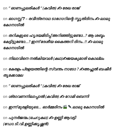
” ഓണപ്പുലരികൾ ” (കവിത) ✍ രേഖ രാജ്
on
ഓഗസ്റ്റ് 𝟕 – രവീന്ദ്രനാഥ ടാഗോറിന്റെ സ്മൃതിദിനം ✍ ലാലു
on
കോനാടിൽ
തറികളുടെ ഹൃദയമിടിപ്പ് അറിഞ്ഞിട്ടുണ്ടോ..? ആ ശബ്ദം
on
കേട്ടിട്ടുണ്ടോ…? ഇന്ന് ദേശീയ കൈത്തറി ദിനം..!! ✍ ലാലു
കോനാടിൽ
നിലാവിനെ നൽകിയവൾ (കഥ)✍ജയകുമാരി കൊല്ലം
on
കേരളം പ്രളയത്തിന്റെ സ്വന്തം നാടോ ? ✍️അഫ്സൽ ബഷീർ
on
തൃക്കോമല
” ഓണപ്പുലരികൾ ” (കവിത) ✍ രേഖ രാജ്
on
ശ്രാവണനിലാപ്പാൽ (കവിത) ✍ റോമി ബെന്നി
on
ഇന്ന് മുരളിയുടെ… ഓർമ്മദിനം
ലാലു കോനാടിൽ
on
പുനർജന്മം (ചെറുകഥ) ✍ ഉണ്ണി ആവട്ടി
on
(ഡോ.ടി.വി.ഉണ്ണിക്കൃഷ്ണൻ)