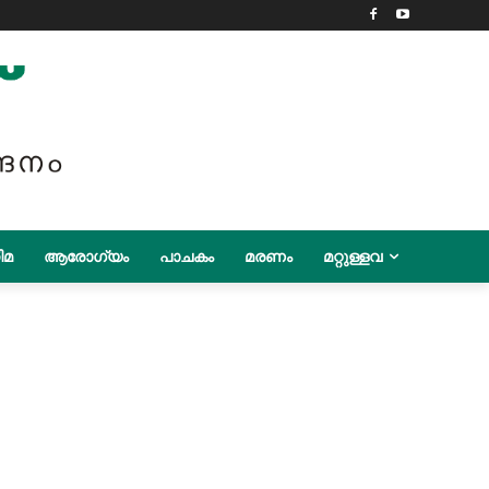
ിമ
ആരോഗ്യം
പാചകം
മരണം
മറ്റുള്ളവ