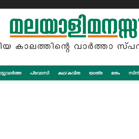
ട്ടുവാർത്ത
പ്രവാസി
കഥ/കവിത
യാത്ര
മതം
സിന