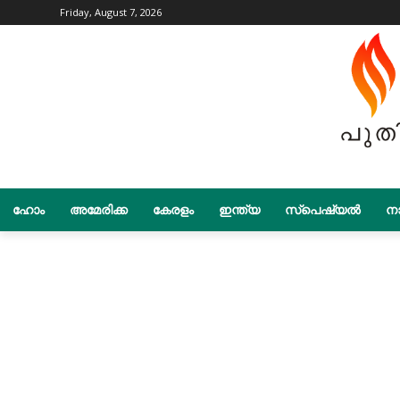
Friday, August 7, 2026
ഹോം
അമേരിക്ക
കേരളം
ഇന്ത്യ
സ്പെഷ്യൽ
നാ