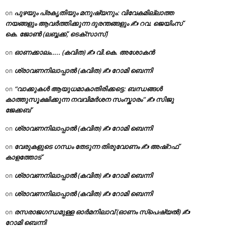
പുഴയും പ്രകൃതിയും മനുഷ്യനും: വിവേകമില്ലാത്ത
on
നയങ്ങളും ആവർത്തിക്കുന്ന ദുരന്തങ്ങളും ✍ റവ. ജെയിംസ്
കെ. ജോൺ (ലബ്ബക്ക്, ടെക്സാസ്)
ഓണക്കാലം….. (കവിത) ✍ വി.കെ. അശോകൻ
on
ശ്രാവണനിലാപ്പാൽ (കവിത) ✍ റോമി ബെന്നി
on
“വാക്കുകൾ ആയുധമാകാതിരിക്കട്ടെ: ബന്ധങ്ങൾ
on
കാത്തുസൂക്ഷിക്കുന്ന നവവിമർശന സംസ്കാരം” ✍️ സിജു
ജേക്കബ്
ശ്രാവണനിലാപ്പാൽ (കവിത) ✍ റോമി ബെന്നി
on
വേരുകളുടെ ഗന്ധം തേടുന്ന തിരുവോണം ✍ അഷ്റഫ്
on
കാളത്തോട്
ശ്രാവണനിലാപ്പാൽ (കവിത) ✍ റോമി ബെന്നി
on
ശ്രാവണനിലാപ്പാൽ (കവിത) ✍ റോമി ബെന്നി
on
രസരാജഗന്ധമുള്ള ഓർമനിലാവ് (ഓണം സ്‌പെഷ്യൽ) ✍
on
റോമി ബെന്നി