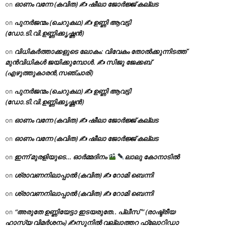
ഓണം വന്നേ (കവിത) ✍ ഷീലാ ജോർജ്ജ് കല്ലട
on
പുനർജന്മം (ചെറുകഥ) ✍ ഉണ്ണി ആവട്ടി
on
(ഡോ.ടി.വി.ഉണ്ണിക്കൃഷ്ണൻ)
വിധികർത്താക്കളുടെ ലോകം: വിവേകം തോൽക്കുന്നിടത്ത്
on
മുൻവിധികൾ ജയിക്കുമ്പോൾ. ✍️ സിജു ജേക്കബ്
(എഴുത്തുകാരൻ,സഞ്ചാരി)
പുനർജന്മം (ചെറുകഥ) ✍ ഉണ്ണി ആവട്ടി
on
(ഡോ.ടി.വി.ഉണ്ണിക്കൃഷ്ണൻ)
ഓണം വന്നേ (കവിത) ✍ ഷീലാ ജോർജ്ജ് കല്ലട
on
ഓണം വന്നേ (കവിത) ✍ ഷീലാ ജോർജ്ജ് കല്ലട
on
ഇന്ന് മുരളിയുടെ… ഓർമ്മദിനം
ലാലു കോനാടിൽ
on
ശ്രാവണനിലാപ്പാൽ (കവിത) ✍ റോമി ബെന്നി
on
ശ്രാവണനിലാപ്പാൽ (കവിത) ✍ റോമി ബെന്നി
on
“അരുതേ ഉണ്ണിയേട്ടാ ഇടയരുതേ.. പ്ലീസ് ” (രാഷ്ട്രീയ
on
ഹാസ്യ വിമർശനം) ✍സുനിൽ വല്ലാത്തറ ഫ്ലോറിഡാ