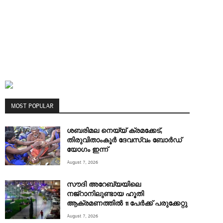
MOST POPULAR
ശബരിമല നെയ്യ് ക്രമക്കേട്;
തിരുവിതാംകൂർ ദേവസ്വം ബോർഡ്
യോഗം ഇന്ന്
August 7, 2026
സൗദി അറേബ്യയിലെ
നജ്‌റാനിലുണ്ടായ ഹൂതി
ആക്രമണത്തിൽ 11 പേര്‍ക്ക് പരുക്കേറ്റു
August 7, 2026