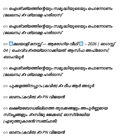
ഐശ്വര്യത്തിന്റെയും സമൃദ്ധിയുടെയും പൊന്നോണം
on
(ലേഖനം) ✍ ശ്യാമള ഹരിദാസ്
ഐശ്വര്യത്തിന്റെയും സമൃദ്ധിയുടെയും പൊന്നോണം
on
(ലേഖനം) ✍ ശ്യാമള ഹരിദാസ്
മലയാളി മനസ്സ് — ആരോഗ്യ വീഥി
– 2026 | ഓഗസ്റ്റ്
on
04 | ചൊവ്വ ✍
തയ്യാറാക്കിയത്: ആസിഫ അഫ്രോസ്,
ബാംഗ്ലൂർ
ഐശ്വര്യത്തിന്റെയും സമൃദ്ധിയുടെയും പൊന്നോണം
on
(ലേഖനം) ✍ ശ്യാമള ഹരിദാസ്
പൂക്കളത്തിനപ്പുറം (കവിത) ✍ ദീപ ആർ അടൂർ
on
ഓണം (കവിത) ✍ PN വിജയൻ
on
ലക്ഷ്യബോധമില്ലാത്ത തുടക്കങ്ങളും അപൂർണ്ണമായ
on
സ്വപ്നങ്ങളും. ✍️സിജു ജേക്കബ്, ഓസ്‌ട്രേലിയ
(എഴുത്തുകാരൻ/സഞ്ചാരി)
ഓണം (കവിത) ✍ PN വിജയൻ
on