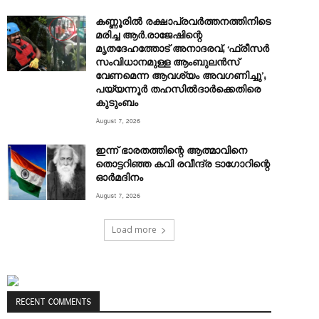
കണ്ണൂരിൽ രക്ഷാപ്രവർത്തനത്തിനിടെ
മരിച്ച ആര്‍.രാജേഷിന്റെ
മൃതദേഹത്തോട് അനാദരവ്; ‘ഫ്രീസര്‍
സംവിധാനമുള്ള ആംബുലന്‍സ്
വേണമെന്ന ആവശ്യം അവഗണിച്ചു’;
പയ്യന്നൂര്‍ തഹസില്‍ദാര്‍ക്കെതിരെ
കുടുംബം
August 7, 2026
ഇന്ന് ഭാരതത്തിന്റെ ആത്മാവിനെ
തൊട്ടറിഞ്ഞ കവി രവീന്ദ്ര ടാ​ഗോറിന്റെ
ഓ‍ർമദിനം
August 7, 2026
Load more
RECENT COMMENTS