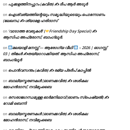
പൂക്കളത്തിനപ്പുറം (കവിത) ✍ ദീപ ആർ അടൂർ
on
ഐശ്വര്യത്തിന്റെയും സമൃദ്ധിയുടെയും പൊന്നോണം
on
(ലേഖനം) ✍ ശ്യാമള ഹരിദാസ്
‘വാടാത്ത വേരുകൾ’ (
Friendship Day Special) ✍
on
ആസിഫ അഫ്രോസ്, ബാംഗ്ലൂർ.
മലയാളി മനസ്സ് — ആരോഗ്യ വീഥി
– 2026 | ഓഗസ്റ്റ്
on
03 | തിങ്കൾ ✍
തയ്യാറാക്കിയത്: ആസിഫ അഫ്രോസ്,
ബാംഗ്ലൂർ
പൊൻവസന്തം (കവിത) ✍ രമ്യ പ്രദീപ് കാപ്പിൽ
on
ബാല്യസ്മരണകൾ (ഓണക്കവിത) ✍ ശശികല
on
മോഹൻദാസ്, നവിമുംബൈ
രസരാജഗന്ധമുള്ള ഓർമനിലാവ് (ഓണം സ്‌പെഷ്യൽ) ✍
on
റോമി ബെന്നി
ബാല്യസ്മരണകൾ (ഓണക്കവിത) ✍ ശശികല
on
മോഹൻദാസ്, നവിമുംബൈ