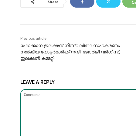
Share
Previous article
ഫോക്കാന ഇലക്ഷന് നിസ്വാർത്ഥ സഹകരണം
നൽകിയ വോട്ടർമാർക്ക് നന്ദി: ജോർജി വർഗീസ്,
ഇലക്ഷൻ കമ്മറ്റി
LEAVE A REPLY