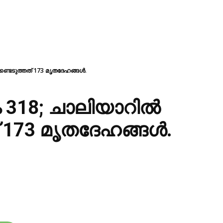
ടെടുത്തത് 173 മൃതദേഹങ്ങള്‍.
 318; ചാലിയാറിൽ
് 173 മൃതദേഹങ്ങള്‍.