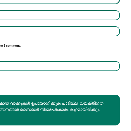
Name:*
Email:*
me I comment.
രമായ വാക്കുകൾ ഉപയോഗിക്കുക പാടില്ല. വ്യക്തിഗത
ത്തനങ്ങൾ സൈബർ നിയമപ്രകാരം കുറ്റമായിരിക്കും.