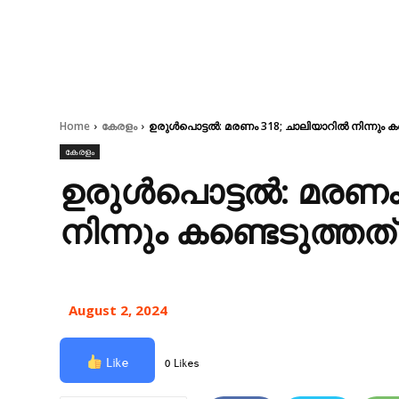
Home
കേരളം
ഉരുൾപൊട്ടൽ: മരണം 318; ചാലിയാറിൽ നിന്നും കണ്
കേരളം
ഉരുൾപൊട്ടൽ: മരണം
നിന്നും കണ്ടെടുത്തത
August 2, 2024
Like
0 Likes