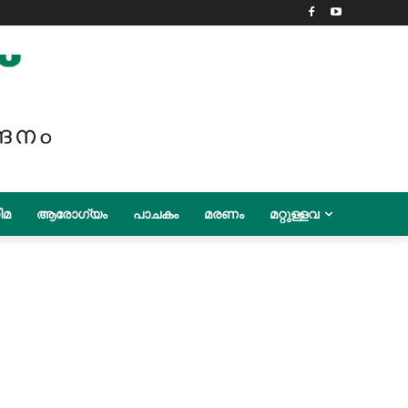
ിമ
ആരോഗ്യം
പാചകം
മരണം
മറ്റുള്ളവ