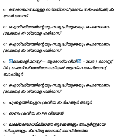
രസരാജഗന്ധമുള്ള ഓർമനിലാവ് (ഓണം സ്‌പെഷ്യൽ) ✍
on
റോമി ബെന്നി
ഐശ്വര്യത്തിന്റെയും സമൃദ്ധിയുടെയും പൊന്നോണം
on
(ലേഖനം) ✍ ശ്യാമള ഹരിദാസ്
ഐശ്വര്യത്തിന്റെയും സമൃദ്ധിയുടെയും പൊന്നോണം
on
(ലേഖനം) ✍ ശ്യാമള ഹരിദാസ്
മലയാളി മനസ്സ് — ആരോഗ്യ വീഥി
– 2026 | ഓഗസ്റ്റ്
on
04 | ചൊവ്വ ✍
തയ്യാറാക്കിയത്: ആസിഫ അഫ്രോസ്,
ബാംഗ്ലൂർ
ഐശ്വര്യത്തിന്റെയും സമൃദ്ധിയുടെയും പൊന്നോണം
on
(ലേഖനം) ✍ ശ്യാമള ഹരിദാസ്
പൂക്കളത്തിനപ്പുറം (കവിത) ✍ ദീപ ആർ അടൂർ
on
ഓണം (കവിത) ✍ PN വിജയൻ
on
ലക്ഷ്യബോധമില്ലാത്ത തുടക്കങ്ങളും അപൂർണ്ണമായ
on
സ്വപ്നങ്ങളും. ✍️സിജു ജേക്കബ്, ഓസ്‌ട്രേലിയ