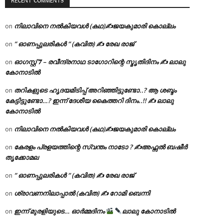
RECENT COMMENTS
നിലാവിനെ നൽകിയവൾ (കഥ)✍ജയകുമാരി കൊല്ലം
on
” ഓണപ്പുലരികൾ ” (കവിത) ✍ രേഖ രാജ്
on
ഓഗസ്റ്റ് 𝟕 – രവീന്ദ്രനാഥ ടാഗോറിന്റെ സ്മൃതിദിനം ✍ ലാലു
on
കോനാടിൽ
തറികളുടെ ഹൃദയമിടിപ്പ് അറിഞ്ഞിട്ടുണ്ടോ..? ആ ശബ്ദം
on
കേട്ടിട്ടുണ്ടോ…? ഇന്ന് ദേശീയ കൈത്തറി ദിനം..!! ✍ ലാലു
കോനാടിൽ
നിലാവിനെ നൽകിയവൾ (കഥ)✍ജയകുമാരി കൊല്ലം
on
കേരളം പ്രളയത്തിന്റെ സ്വന്തം നാടോ ? ✍️അഫ്സൽ ബഷീർ
on
തൃക്കോമല
” ഓണപ്പുലരികൾ ” (കവിത) ✍ രേഖ രാജ്
on
ശ്രാവണനിലാപ്പാൽ (കവിത) ✍ റോമി ബെന്നി
on
ഇന്ന് മുരളിയുടെ… ഓർമ്മദിനം
ലാലു കോനാടിൽ
on