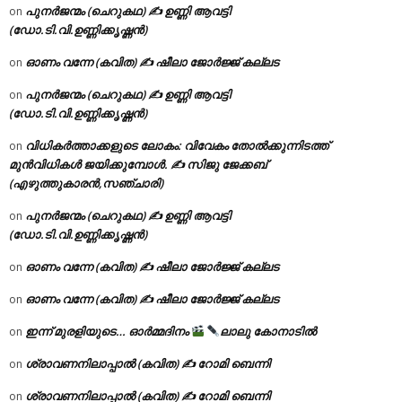
പുനർജന്മം (ചെറുകഥ) ✍ ഉണ്ണി ആവട്ടി
on
(ഡോ.ടി.വി.ഉണ്ണിക്കൃഷ്ണൻ)
ഓണം വന്നേ (കവിത) ✍ ഷീലാ ജോർജ്ജ് കല്ലട
on
പുനർജന്മം (ചെറുകഥ) ✍ ഉണ്ണി ആവട്ടി
on
(ഡോ.ടി.വി.ഉണ്ണിക്കൃഷ്ണൻ)
വിധികർത്താക്കളുടെ ലോകം: വിവേകം തോൽക്കുന്നിടത്ത്
on
മുൻവിധികൾ ജയിക്കുമ്പോൾ. ✍️ സിജു ജേക്കബ്
(എഴുത്തുകാരൻ,സഞ്ചാരി)
പുനർജന്മം (ചെറുകഥ) ✍ ഉണ്ണി ആവട്ടി
on
(ഡോ.ടി.വി.ഉണ്ണിക്കൃഷ്ണൻ)
ഓണം വന്നേ (കവിത) ✍ ഷീലാ ജോർജ്ജ് കല്ലട
on
ഓണം വന്നേ (കവിത) ✍ ഷീലാ ജോർജ്ജ് കല്ലട
on
ഇന്ന് മുരളിയുടെ… ഓർമ്മദിനം
ലാലു കോനാടിൽ
on
ശ്രാവണനിലാപ്പാൽ (കവിത) ✍ റോമി ബെന്നി
on
ശ്രാവണനിലാപ്പാൽ (കവിത) ✍ റോമി ബെന്നി
on