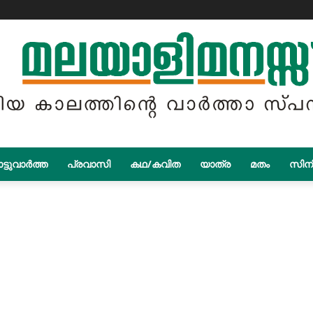
ട്ടുവാർത്ത
പ്രവാസി
കഥ/കവിത
യാത്ര
മതം
സിന