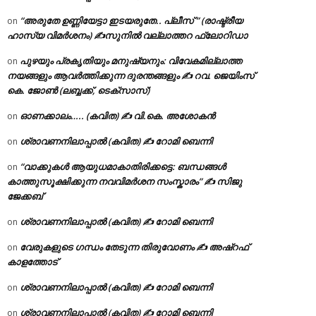
“അരുതേ ഉണ്ണിയേട്ടാ ഇടയരുതേ.. പ്ലീസ് ” (രാഷ്ട്രീയ
on
ഹാസ്യ വിമർശനം) ✍സുനിൽ വല്ലാത്തറ ഫ്ലോറിഡാ
പുഴയും പ്രകൃതിയും മനുഷ്യനും: വിവേകമില്ലാത്ത
on
നയങ്ങളും ആവർത്തിക്കുന്ന ദുരന്തങ്ങളും ✍ റവ. ജെയിംസ്
കെ. ജോൺ (ലബ്ബക്ക്, ടെക്സാസ്)
ഓണക്കാലം….. (കവിത) ✍ വി.കെ. അശോകൻ
on
ശ്രാവണനിലാപ്പാൽ (കവിത) ✍ റോമി ബെന്നി
on
“വാക്കുകൾ ആയുധമാകാതിരിക്കട്ടെ: ബന്ധങ്ങൾ
on
കാത്തുസൂക്ഷിക്കുന്ന നവവിമർശന സംസ്കാരം” ✍️ സിജു
ജേക്കബ്
ശ്രാവണനിലാപ്പാൽ (കവിത) ✍ റോമി ബെന്നി
on
വേരുകളുടെ ഗന്ധം തേടുന്ന തിരുവോണം ✍ അഷ്റഫ്
on
കാളത്തോട്
ശ്രാവണനിലാപ്പാൽ (കവിത) ✍ റോമി ബെന്നി
on
ശ്രാവണനിലാപ്പാൽ (കവിത) ✍ റോമി ബെന്നി
on