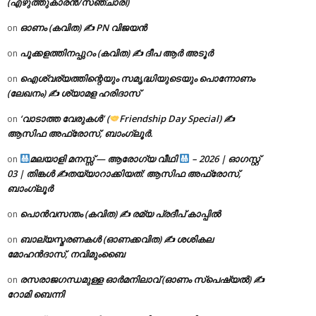
(എഴുത്തുകാരൻ/സഞ്ചാരി)
ഓണം (കവിത) ✍ PN വിജയൻ
on
പൂക്കളത്തിനപ്പുറം (കവിത) ✍ ദീപ ആർ അടൂർ
on
ഐശ്വര്യത്തിന്റെയും സമൃദ്ധിയുടെയും പൊന്നോണം
on
(ലേഖനം) ✍ ശ്യാമള ഹരിദാസ്
‘വാടാത്ത വേരുകൾ’ (
Friendship Day Special) ✍
on
ആസിഫ അഫ്രോസ്, ബാംഗ്ലൂർ.
മലയാളി മനസ്സ് — ആരോഗ്യ വീഥി
– 2026 | ഓഗസ്റ്റ്
on
03 | തിങ്കൾ ✍
തയ്യാറാക്കിയത്: ആസിഫ അഫ്രോസ്,
ബാംഗ്ലൂർ
പൊൻവസന്തം (കവിത) ✍ രമ്യ പ്രദീപ് കാപ്പിൽ
on
ബാല്യസ്മരണകൾ (ഓണക്കവിത) ✍ ശശികല
on
മോഹൻദാസ്, നവിമുംബൈ
രസരാജഗന്ധമുള്ള ഓർമനിലാവ് (ഓണം സ്‌പെഷ്യൽ) ✍
on
റോമി ബെന്നി