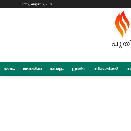
Friday, August 7, 2026
ഹോം
അമേരിക്ക
കേരളം
ഇന്ത്യ
സ്പെഷ്യൽ
നാ