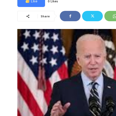
Like
0 Likes
Share