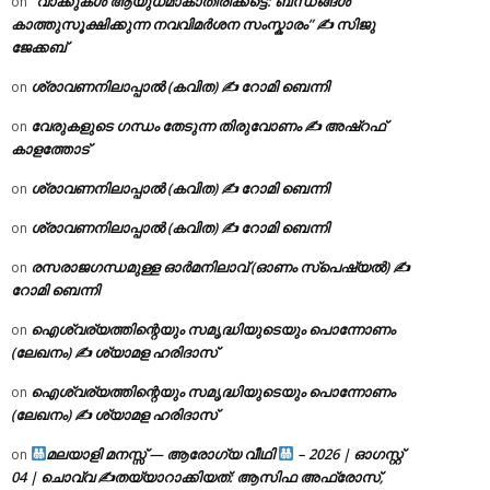
“വാക്കുകൾ ആയുധമാകാതിരിക്കട്ടെ: ബന്ധങ്ങൾ
on
കാത്തുസൂക്ഷിക്കുന്ന നവവിമർശന സംസ്കാരം” ✍️ സിജു
ജേക്കബ്
ശ്രാവണനിലാപ്പാൽ (കവിത) ✍ റോമി ബെന്നി
on
വേരുകളുടെ ഗന്ധം തേടുന്ന തിരുവോണം ✍ അഷ്റഫ്
on
കാളത്തോട്
ശ്രാവണനിലാപ്പാൽ (കവിത) ✍ റോമി ബെന്നി
on
ശ്രാവണനിലാപ്പാൽ (കവിത) ✍ റോമി ബെന്നി
on
രസരാജഗന്ധമുള്ള ഓർമനിലാവ് (ഓണം സ്‌പെഷ്യൽ) ✍
on
റോമി ബെന്നി
ഐശ്വര്യത്തിന്റെയും സമൃദ്ധിയുടെയും പൊന്നോണം
on
(ലേഖനം) ✍ ശ്യാമള ഹരിദാസ്
ഐശ്വര്യത്തിന്റെയും സമൃദ്ധിയുടെയും പൊന്നോണം
on
(ലേഖനം) ✍ ശ്യാമള ഹരിദാസ്
മലയാളി മനസ്സ് — ആരോഗ്യ വീഥി
– 2026 | ഓഗസ്റ്റ്
on
04 | ചൊവ്വ ✍
തയ്യാറാക്കിയത്: ആസിഫ അഫ്രോസ്,