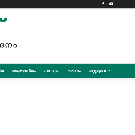
ിമ
ആരോഗ്യം
പാചകം
മരണം
മറ്റുള്ളവ