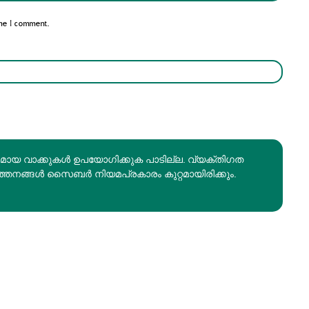
me I comment.
രമായ വാക്കുകൾ ഉപയോഗിക്കുക പാടില്ല. വ്യക്തിഗത
ത്തനങ്ങൾ സൈബർ നിയമപ്രകാരം കുറ്റമായിരിക്കും.