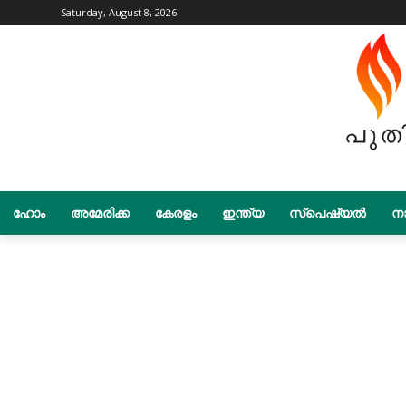
Saturday, August 8, 2026
ഹോം
അമേരിക്ക
കേരളം
ഇന്ത്യ
സ്പെഷ്യൽ
നാ