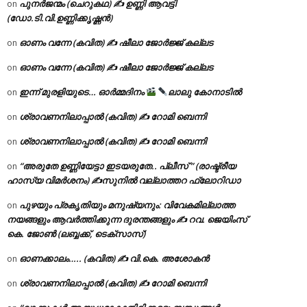
പുനർജന്മം (ചെറുകഥ) ✍ ഉണ്ണി ആവട്ടി
on
(ഡോ.ടി.വി.ഉണ്ണിക്കൃഷ്ണൻ)
ഓണം വന്നേ (കവിത) ✍ ഷീലാ ജോർജ്ജ് കല്ലട
on
ഓണം വന്നേ (കവിത) ✍ ഷീലാ ജോർജ്ജ് കല്ലട
on
ഇന്ന് മുരളിയുടെ… ഓർമ്മദിനം
ലാലു കോനാടിൽ
on
ശ്രാവണനിലാപ്പാൽ (കവിത) ✍ റോമി ബെന്നി
on
ശ്രാവണനിലാപ്പാൽ (കവിത) ✍ റോമി ബെന്നി
on
“അരുതേ ഉണ്ണിയേട്ടാ ഇടയരുതേ.. പ്ലീസ് ” (രാഷ്ട്രീയ
on
ഹാസ്യ വിമർശനം) ✍സുനിൽ വല്ലാത്തറ ഫ്ലോറിഡാ
പുഴയും പ്രകൃതിയും മനുഷ്യനും: വിവേകമില്ലാത്ത
on
നയങ്ങളും ആവർത്തിക്കുന്ന ദുരന്തങ്ങളും ✍ റവ. ജെയിംസ്
കെ. ജോൺ (ലബ്ബക്ക്, ടെക്സാസ്)
ഓണക്കാലം….. (കവിത) ✍ വി.കെ. അശോകൻ
on
ശ്രാവണനിലാപ്പാൽ (കവിത) ✍ റോമി ബെന്നി
on