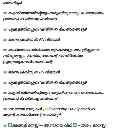
ബാംഗ്ലൂർ
ഐശ്വര്യത്തിന്റെയും സമൃദ്ധിയുടെയും പൊന്നോണം
on
(ലേഖനം) ✍ ശ്യാമള ഹരിദാസ്
പൂക്കളത്തിനപ്പുറം (കവിത) ✍ ദീപ ആർ അടൂർ
on
ഓണം (കവിത) ✍ PN വിജയൻ
on
ലക്ഷ്യബോധമില്ലാത്ത തുടക്കങ്ങളും അപൂർണ്ണമായ
on
സ്വപ്നങ്ങളും. ✍️സിജു ജേക്കബ്, ഓസ്‌ട്രേലിയ
(എഴുത്തുകാരൻ/സഞ്ചാരി)
ഓണം (കവിത) ✍ PN വിജയൻ
on
പൂക്കളത്തിനപ്പുറം (കവിത) ✍ ദീപ ആർ അടൂർ
on
ഐശ്വര്യത്തിന്റെയും സമൃദ്ധിയുടെയും പൊന്നോണം
on
(ലേഖനം) ✍ ശ്യാമള ഹരിദാസ്
‘വാടാത്ത വേരുകൾ’ (
Friendship Day Special) ✍
on
ആസിഫ അഫ്രോസ്, ബാംഗ്ലൂർ.
മലയാളി മനസ്സ് — ആരോഗ്യ വീഥി
– 2026 | ഓഗസ്റ്റ്
on