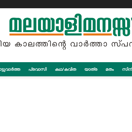
ട്ടുവാർത്ത
പ്രവാസി
കഥ/കവിത
യാത്ര
മതം
സിന