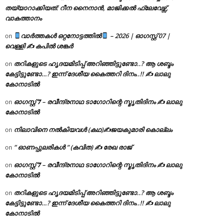
തയ്യാറാക്കിയത്: റീന നൈനാൻ, മാജിക്കൽ ഫ്ലേവേഴ്സ്,
വാകത്താനം
വാർത്തകൾ ഒറ്റനോട്ടത്തിൽ
– 2026 | ഓഗസ്റ്റ് 07 |
on
വെള്ളി ✍
കപിൽ ശങ്കർ
തറികളുടെ ഹൃദയമിടിപ്പ് അറിഞ്ഞിട്ടുണ്ടോ..? ആ ശബ്ദം
on
കേട്ടിട്ടുണ്ടോ…? ഇന്ന് ദേശീയ കൈത്തറി ദിനം..!! ✍ ലാലു
കോനാടിൽ
ഓഗസ്റ്റ് 𝟕 – രവീന്ദ്രനാഥ ടാഗോറിന്റെ സ്മൃതിദിനം ✍ ലാലു
on
കോനാടിൽ
നിലാവിനെ നൽകിയവൾ (കഥ)✍ജയകുമാരി കൊല്ലം
on
” ഓണപ്പുലരികൾ ” (കവിത) ✍ രേഖ രാജ്
on
ഓഗസ്റ്റ് 𝟕 – രവീന്ദ്രനാഥ ടാഗോറിന്റെ സ്മൃതിദിനം ✍ ലാലു
on
കോനാടിൽ
തറികളുടെ ഹൃദയമിടിപ്പ് അറിഞ്ഞിട്ടുണ്ടോ..? ആ ശബ്ദം
on
കേട്ടിട്ടുണ്ടോ…? ഇന്ന് ദേശീയ കൈത്തറി ദിനം..!! ✍ ലാലു
കോനാടിൽ