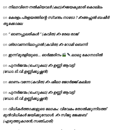
നിലാവിനെ നൽകിയവൾ (കഥ)✍ജയകുമാരി കൊല്ലം
on
കേരളം പ്രളയത്തിന്റെ സ്വന്തം നാടോ ? ✍️അഫ്സൽ ബഷീർ
on
തൃക്കോമല
” ഓണപ്പുലരികൾ ” (കവിത) ✍ രേഖ രാജ്
on
ശ്രാവണനിലാപ്പാൽ (കവിത) ✍ റോമി ബെന്നി
on
ഇന്ന് മുരളിയുടെ… ഓർമ്മദിനം
ലാലു കോനാടിൽ
on
പുനർജന്മം (ചെറുകഥ) ✍ ഉണ്ണി ആവട്ടി
on
(ഡോ.ടി.വി.ഉണ്ണിക്കൃഷ്ണൻ)
ഓണം വന്നേ (കവിത) ✍ ഷീലാ ജോർജ്ജ് കല്ലട
on
പുനർജന്മം (ചെറുകഥ) ✍ ഉണ്ണി ആവട്ടി
on
(ഡോ.ടി.വി.ഉണ്ണിക്കൃഷ്ണൻ)
വിധികർത്താക്കളുടെ ലോകം: വിവേകം തോൽക്കുന്നിടത്ത്
on
മുൻവിധികൾ ജയിക്കുമ്പോൾ. ✍️ സിജു ജേക്കബ്
(എഴുത്തുകാരൻ,സഞ്ചാരി)