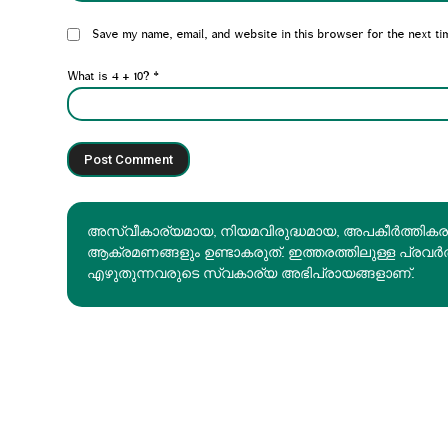
Website:
Save my name, email, and website in this browser for the next ti
What is 4 + 10?
*
അസ്വീകാര്യമായ, നിയമവിരുദ്ധമായ, അപകീര്‍ത്തിക
ആക്രമണങ്ങളും ഉണ്ടാകരുത്. ഇത്തരത്തിലുള്ള പ്രവർ
എഴുതുന്നവരുടെ സ്വകാര്യ അഭിപ്രായങ്ങളാണ്.