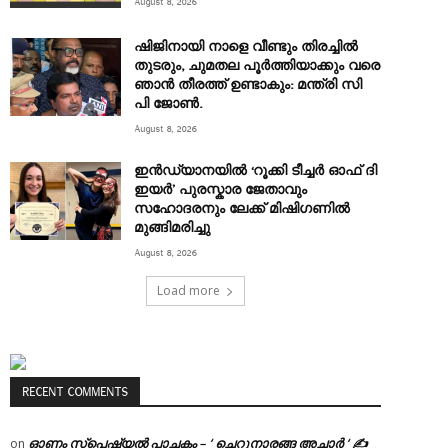
August 8, 2026
ഷിജിനായി നാളെ വീണ്ടും തിരച്ചില്‍
തുടരും, ചുമതല പൂര്‍ത്തിയാക്കും വരെ
ഞാന്‍ തീരത്ത് ഉണ്ടാകും: മന്ത്രി സി
പി ജോൺ.
August 8, 2026
ഇൻഡ്യാനയിൽ ‘റൂക്കി ടീച്ചർ ഓഫ് ദി
ഇയർ’ പുരസ്കാര ജേതാവും
സഹോദരനും ലേക്ക് മിഷിഗണിൽ
മുങ്ങിമരിച്ചു
August 8, 2026
Load more
RECENT COMMENTS
ഓണം സ്പെഷ്യൽ പാചകം – ‘ ചെറുനാരങ്ങ അച്ചാർ ‘ ✍
on