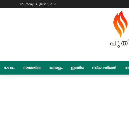
Thursday, August 6, 2026
ഹോം
അമേരിക്ക
കേരളം
ഇന്ത്യ
സ്പെഷ്യൽ
നാ