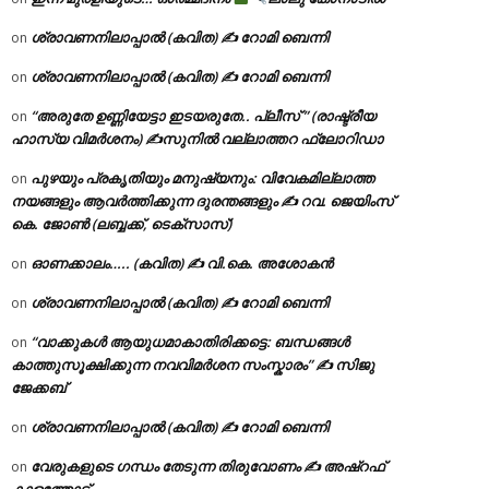
ശ്രാവണനിലാപ്പാൽ (കവിത) ✍ റോമി ബെന്നി
on
ശ്രാവണനിലാപ്പാൽ (കവിത) ✍ റോമി ബെന്നി
on
“അരുതേ ഉണ്ണിയേട്ടാ ഇടയരുതേ.. പ്ലീസ് ” (രാഷ്ട്രീയ
on
ഹാസ്യ വിമർശനം) ✍സുനിൽ വല്ലാത്തറ ഫ്ലോറിഡാ
പുഴയും പ്രകൃതിയും മനുഷ്യനും: വിവേകമില്ലാത്ത
on
നയങ്ങളും ആവർത്തിക്കുന്ന ദുരന്തങ്ങളും ✍ റവ. ജെയിംസ്
കെ. ജോൺ (ലബ്ബക്ക്, ടെക്സാസ്)
ഓണക്കാലം….. (കവിത) ✍ വി.കെ. അശോകൻ
on
ശ്രാവണനിലാപ്പാൽ (കവിത) ✍ റോമി ബെന്നി
on
“വാക്കുകൾ ആയുധമാകാതിരിക്കട്ടെ: ബന്ധങ്ങൾ
on
കാത്തുസൂക്ഷിക്കുന്ന നവവിമർശന സംസ്കാരം” ✍️ സിജു
ജേക്കബ്
ശ്രാവണനിലാപ്പാൽ (കവിത) ✍ റോമി ബെന്നി
on
വേരുകളുടെ ഗന്ധം തേടുന്ന തിരുവോണം ✍ അഷ്റഫ്
on
കാളത്തോട്