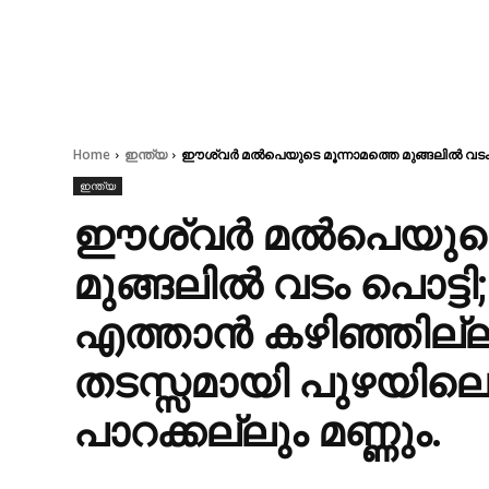
Home
ഇന്ത്യ
ഈശ്വർ മൽപെയുടെ മൂന്നാമത്തെ മുങ്ങലിൽ വടം പൊട്ട
ഇന്ത്യ
ഈശ്വർ മൽപെയുടെ 
മുങ്ങലിൽ വടം പൊട്ടി; ട
എത്താൻ കഴിഞ്ഞില്ല 
തടസ്സമായി പുഴയിലെ
പാറക്കല്ലും മണ്ണും.