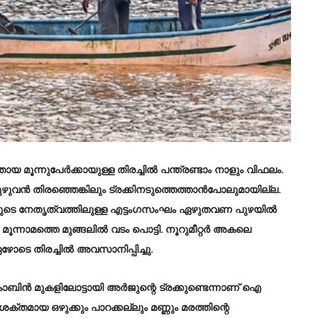
മൂന്നുപേർക്കായുള്ള തിരച്ചിൽ പന്ത്രണ്ടാം നാളും വിഫലം.
ുവൻ തിരഞ്ഞെങ്കിലും ട്രക്കിനടുത്തെത്താൻപോലുമായില്ല.
യുടെ നേതൃത്വത്തിലുള്ള എട്ടംഗസംഘം ഏഴുതവണ പുഴയിൽ
ൂന്നാമത്തെ മുങ്ങലിൽ വടം പൊട്ടി. നൂറുമീറ്റർ അകലെ
 ഏഴോടെ തിരച്ചിൽ അവസാനിപ്പിച്ചു.
കാബിൻ മുകളിലോട്ടായി അർജുന്റെ ട്രക്കുണ്ടെന്നാണ്‌ ഐ
തമായ ഒഴുക്കും പാറക്കല്ലും മണ്ണും മരത്തിന്റെ