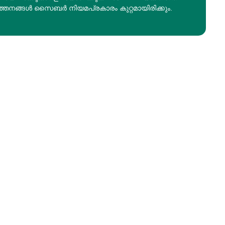
ത്തനങ്ങൾ സൈബർ നിയമപ്രകാരം കുറ്റമായിരിക്കും.