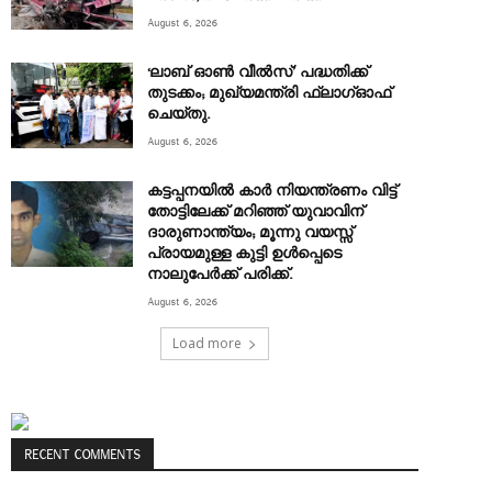
August 6, 2026
‘ലാബ് ഓൺ വീൽസ്’ പദ്ധതിക്ക്
തുടക്കം; മുഖ്യമന്ത്രി ഫ്ലാഗ്ഓഫ്
ചെയ്തു.
August 6, 2026
കട്ടപ്പനയിൽ കാർ നിയന്ത്രണം വിട്ട്
തോട്ടിലേക്ക് മറിഞ്ഞ് യുവാവിന്
ദാരുണാന്ത്യം; മൂന്നു വയസ്സ്
പ്രായമുള്ള കുട്ടി ഉൾപ്പെടെ
നാലുപേർക്ക് പരിക്ക്.
August 6, 2026
Load more
RECENT COMMENTS