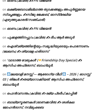
ഓണം (കവിത) ✍ PN വിജയൻ
on
ലക്ഷ്യബോധമില്ലാത്ത തുടക്കങ്ങളും അപൂർണ്ണമായ
on
സ്വപ്നങ്ങളും. ✍️സിജു ജേക്കബ്, ഓസ്‌ട്രേലിയ
(എഴുത്തുകാരൻ/സഞ്ചാരി)
ഓണം (കവിത) ✍ PN വിജയൻ
on
പൂക്കളത്തിനപ്പുറം (കവിത) ✍ ദീപ ആർ അടൂർ
on
ഐശ്വര്യത്തിന്റെയും സമൃദ്ധിയുടെയും പൊന്നോണം
on
(ലേഖനം) ✍ ശ്യാമള ഹരിദാസ്
‘വാടാത്ത വേരുകൾ’ (
Friendship Day Special) ✍
on
ആസിഫ അഫ്രോസ്, ബാംഗ്ലൂർ.
മലയാളി മനസ്സ് — ആരോഗ്യ വീഥി
– 2026 | ഓഗസ്റ്റ്
on
03 | തിങ്കൾ ✍
തയ്യാറാക്കിയത്: ആസിഫ അഫ്രോസ്,
ബാംഗ്ലൂർ
പൊൻവസന്തം (കവിത) ✍ രമ്യ പ്രദീപ് കാപ്പിൽ
on
ബാല്യസ്മരണകൾ (ഓണക്കവിത) ✍ ശശികല
on
മോഹൻദാസ്, നവിമുംബൈ