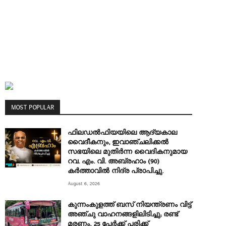
MOST POPULAR
ഫിലഡൽഫിയയിലെ ആദ്യകാല
വൈദീകനും, ഇവാഞ്ചലിക്കൽ
സഭയിലെ മുതിർന്ന വൈദികനുമായ
റവ. എം. വി. അബ്രഹാം (90)
കർത്താവിൽ നിദ്ര പ്രാപിച്ചു.
August 6, 2026
കുന്നംകുളത്ത് ബസ് നിയന്ത്രണം വിട്ട്
അഞ്ചു വാഹനങ്ങളിലിടിച്ചു; രണ്ട്
മരണം, 25 പേർക്ക് പരിക്ക്