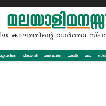
ട്ടുവാർത്ത
പ്രവാസി
കഥ/കവിത
യാത്ര
മതം
സിന