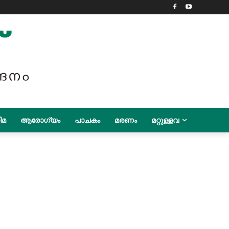
ിമ
ആരോഗ്യം
പാചകം
മരണം
മറ്റുള്ളവ