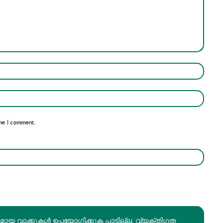
Name:*
Email:*
me I comment.
രമായ വാക്കുകൾ ഉപയോഗിക്കുക പാടില്ല. വ്യക്തിഗത