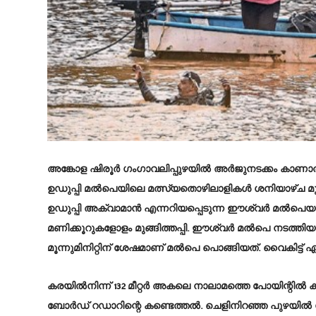
അങ്കോള ഷിരൂർ ഗംഗാവലിപ്പുഴയിൽ അർജുനടക്കം കാണാതായ 
ഉഡുപ്പി മൽപെയിലെ മത്സ്യതൊഴിലാളികൾ ശനിയാഴ്‌ച മുഴ
ഉഡുപ്പി അക്വാമാൻ എന്നറിയപ്പെടുന്ന ഈശ്വർ മൽപെ
മണിക്കൂറുകളോളം മുങ്ങിത്തപ്പി. ഈശ്വർ മൽപെ നടത്തിയ മ
മൂന്നുമിനിറ്റിന്‌ ശേഷമാണ്‌ മൽപെ പൊങ്ങിയത്‌. വൈകിട്ട്‌
കരയിൽനിന്ന്‌ 132 മീറ്റർ അകലെ നാലാമത്തെ പോയിന്റിൽ 
ബോർഡ്‌ റഡാറിന്റെ കണ്ടെത്തൽ. ചെളിനിറഞ്ഞ പുഴയിൽ ശക്