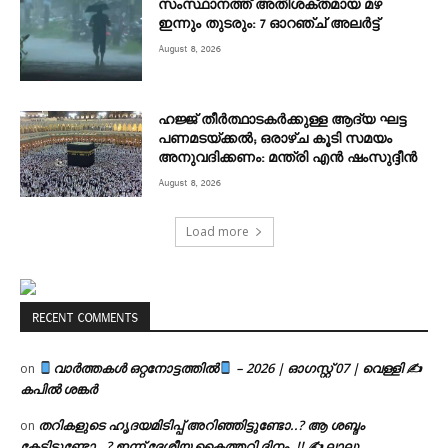
സംസ്ഥാനത്ത് അതിശക്തമായ മഴ
ഇന്നും തുടരും: 7 ഓറഞ്ച് അലർട്ട്
August 8, 2026
ഹജ്ജ് തീർത്ഥാടകർക്കുള്ള ആദ്യ ഘട്ട
പണമടയ്ക്കൽ; ഒരാഴ്ച കൂടി സമയം
അനുവദിക്കണം: മന്ത്രി എൻ ഷംസുദ്ദീൻ
August 8, 2026
Load more
RECENT COMMENTS
വാർത്തകൾ ഒറ്റനോട്ടത്തിൽ
– 2026 | ഓഗസ്റ്റ് 07 | വെള്ളി ✍
on
കപിൽ ശങ്കർ
തറികളുടെ ഹൃദയമിടിപ്പ് അറിഞ്ഞിട്ടുണ്ടോ..? ആ ശബ്ദം
on
കേട്ടിട്ടുണ്ടോ…? ഇന്ന് ദേശീയ കൈത്തറി ദിനം..!! ✍ ലാലു