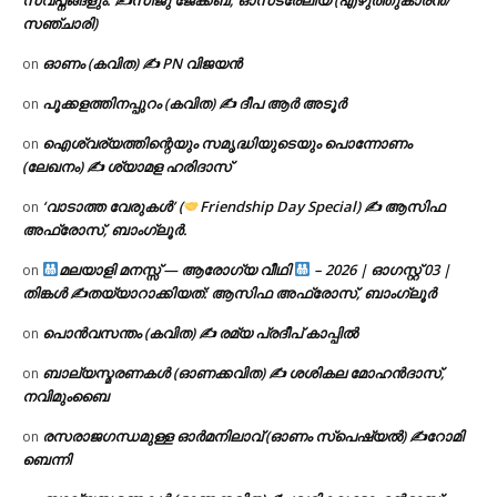
സ്വപ്നങ്ങളും. ✍️സിജു ജേക്കബ്, ഓസ്‌ട്രേലിയ (എഴുത്തുകാരൻ/
സഞ്ചാരി)
ഓണം (കവിത) ✍ PN വിജയൻ
on
പൂക്കളത്തിനപ്പുറം (കവിത) ✍ ദീപ ആർ അടൂർ
on
ഐശ്വര്യത്തിന്റെയും സമൃദ്ധിയുടെയും പൊന്നോണം
on
(ലേഖനം) ✍ ശ്യാമള ഹരിദാസ്
‘വാടാത്ത വേരുകൾ’ (
Friendship Day Special) ✍ ആസിഫ
on
അഫ്രോസ്, ബാംഗ്ലൂർ.
മലയാളി മനസ്സ് — ആരോഗ്യ വീഥി
– 2026 | ഓഗസ്റ്റ് 03 |
on
തിങ്കൾ ✍
തയ്യാറാക്കിയത്: ആസിഫ അഫ്രോസ്, ബാംഗ്ലൂർ
പൊൻവസന്തം (കവിത) ✍ രമ്യ പ്രദീപ് കാപ്പിൽ
on
ബാല്യസ്മരണകൾ (ഓണക്കവിത) ✍ ശശികല മോഹൻദാസ്,
on
നവിമുംബൈ
രസരാജഗന്ധമുള്ള ഓർമനിലാവ് (ഓണം സ്‌പെഷ്യൽ) ✍റോമി
on
ബെന്നി