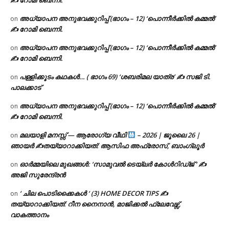
✍ റോമി ബെന്നി.
അധ്യാപന അനുഭവക്കുറിപ്പ് (ഭാഗം – 12) ‘പൊന്നീർക്കിൽ കമ്മൽ’
on
✍ റോമി ബെന്നി.
അധ്യാപന അനുഭവക്കുറിപ്പ് (ഭാഗം – 12) ‘പൊന്നീർക്കിൽ കമ്മൽ’
on
✍ റോമി ബെന്നി.
പള്ളിക്കൂടം കഥകൾ… ( ഭാഗം 69) ‘ശബരിമല യാത്ര’ ✍ സജി ടി.
on
പാലക്കാട്
അധ്യാപന അനുഭവക്കുറിപ്പ് (ഭാഗം – 12) ‘പൊന്നീർക്കിൽ കമ്മൽ’
on
✍ റോമി ബെന്നി.
മലയാളി മനസ്സ് — ആരോഗ്യ വീഥി
– 2026 | ജൂലൈ 26 |
on
ഞായർ ✍
തയ്യാറാക്കിയത്: ആസിഫ അഫ്രോസ്, ബാംഗ്ലൂർ
ഓർമ്മയിലെ മുഖങ്ങൾ: ‘സാമുവൽ ടെയ്ലർ കോൾറിഡ്ജ് ‘ ✍
on
അജി സുരേന്ദ്രൻ
‘ ചില പൊടിക്കൈകൾ ‘ (3) HOME DECOR TIPS ✍
on
തയ്യാറാക്കിയത്: റീന നൈനാൻ, മാജിക്കൽ ഫ്ലേവേഴ്സ്,
വാകത്താനം