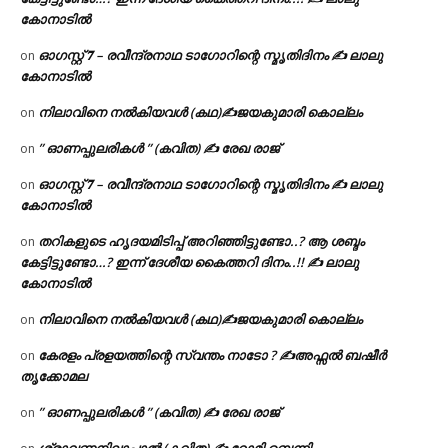
കോനാടിൽ
ഓഗസ്റ്റ് 𝟕 – രവീന്ദ്രനാഥ ടാഗോറിന്റെ സ്മൃതിദിനം ✍ ലാലു
on
കോനാടിൽ
നിലാവിനെ നൽകിയവൾ (കഥ)✍ജയകുമാരി കൊല്ലം
on
” ഓണപ്പുലരികൾ ” (കവിത) ✍ രേഖ രാജ്
on
ഓഗസ്റ്റ് 𝟕 – രവീന്ദ്രനാഥ ടാഗോറിന്റെ സ്മൃതിദിനം ✍ ലാലു
on
കോനാടിൽ
തറികളുടെ ഹൃദയമിടിപ്പ് അറിഞ്ഞിട്ടുണ്ടോ..? ആ ശബ്ദം
on
കേട്ടിട്ടുണ്ടോ…? ഇന്ന് ദേശീയ കൈത്തറി ദിനം..!! ✍ ലാലു
കോനാടിൽ
നിലാവിനെ നൽകിയവൾ (കഥ)✍ജയകുമാരി കൊല്ലം
on
കേരളം പ്രളയത്തിന്റെ സ്വന്തം നാടോ ? ✍️അഫ്സൽ ബഷീർ
on
തൃക്കോമല
” ഓണപ്പുലരികൾ ” (കവിത) ✍ രേഖ രാജ്
on