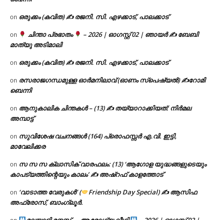
ഒരുക്കം (കവിത) ✍ രജനി. സി. എഴക്കാട്, പാലക്കാട്
on
ചിന്താ പ്രഭാതം
– 2026 | ഓഗസ്റ്റ് 02 | ഞായർ ✍
ബേബി
on
മാത്യു അടിമാലി
ഒരുക്കം (കവിത) ✍ രജനി. സി. എഴക്കാട്, പാലക്കാട്
on
രസരാജഗന്ധമുള്ള ഓർമനിലാവ് (ഓണം സ്‌പെഷ്യൽ) ✍റോമി
on
ബെന്നി
ആനുകാലിക ചിന്തകൾ – (13) ✍ തയ്യാറാക്കിയത്: നിർമല
on
അമ്പാട്ട്
സുവിശേഷ വചനങ്ങൾ (164) പ്രൊഫസ്സർ എ.വി. ഇട്ടി,
on
മാവേലിക്കര
സ സ സ ക്ലാസിക് വാരഫലം: (13) ‘ആഗോള യുദ്ധങ്ങളുടെയും
on
കാപട്യത്തിന്റെയും കാലം’ ✍ അഷ്റഫ് കാളത്തോട്
‘വാടാത്ത വേരുകൾ’ (
Friendship Day Special) ✍ ആസിഫ
on
അഫ്രോസ്, ബാംഗ്ലൂർ.