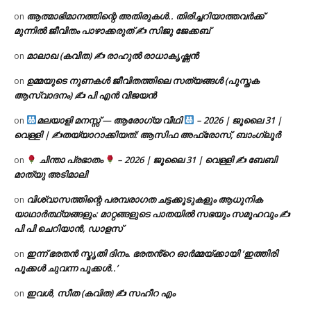
ആത്മാഭിമാനത്തിന്റെ അതിരുകൾ.. തിരിച്ചറിയാത്തവർക്ക്
on
മുന്നിൽ ജീവിതം പാഴാക്കരുത് ✍️ സിജു ജേക്കബ്
മാലാഖ (കവിത) ✍ രാഹുൽ രാധാകൃഷ്ണൻ
on
ഉമ്മയുടെ നുണകൾ ജീവിതത്തിലെ സത്യങ്ങൾ (പുസ്തക
on
ആസ്വാദനം) ✍ പി എൻ വിജയൻ
മലയാളി മനസ്സ് — ആരോഗ്യ വീഥി
– 2026 | ജൂലൈ 31 |
on
വെള്ളി | ✍
തയ്യാറാക്കിയത്: ആസിഫ അഫ്രോസ്, ബാംഗ്ലൂർ
ചിന്താ പ്രഭാതം
– 2026 | ജൂലൈ 31 | വെള്ളി ✍
ബേബി
on
മാത്യു അടിമാലി
വിശ്വാസത്തിന്റെ പരമ്പരാഗത ചട്ടക്കൂടുകളും ആധുനിക
on
യാഥാർത്ഥ്യങ്ങളും: മാറ്റങ്ങളുടെ പാതയിൽ സഭയും സമൂഹവും ✍
പി പി ചെറിയാൻ, ഡാളസ്
ഇന്ന് ഭരതൻ സ്മൃതി ദിനം. ഭരതൻ്റെ ഓർമ്മയ്ക്കായി ‘ഇത്തിരി
on
പൂക്കൾ ചുവന്ന പൂക്കൾ..’
ഇവൾ, സീത (കവിത) ✍ സഹീറ എം
on