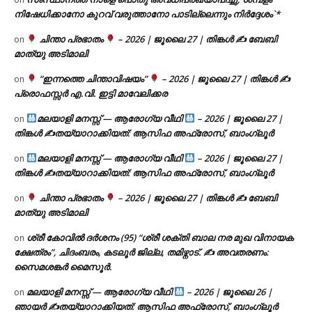
നിഷേധിക്കാനോ കുറവ് വരുത്താനോ പാടില്ലെന്നും നിർദ്ദേശം`*
ചിന്താ പ്രഭാതം
– 2026 | ജൂലൈ 27 | തിങ്കൾ ✍
ബേബി
on
മാത്യു അടിമാലി
“ഇന്നത്തെ ചിന്താവിഷയം”
– 2026 | ജൂലൈ 27 | തിങ്കൾ ✍
on
പ്രൊഫസ്സർ എ.വി. ഇട്ടി മാവേലിക്കര
മലയാളി മനസ്സ് — ആരോഗ്യ വീഥി
– 2026 | ജൂലൈ 27 |
on
തിങ്കൾ ✍
തയ്യാറാക്കിയത്: ആസിഫ അഫ്രോസ്, ബാംഗ്ലൂർ
മലയാളി മനസ്സ് — ആരോഗ്യ വീഥി
– 2026 | ജൂലൈ 27 |
on
തിങ്കൾ ✍
തയ്യാറാക്കിയത്: ആസിഫ അഫ്രോസ്, ബാംഗ്ലൂർ
ചിന്താ പ്രഭാതം
– 2026 | ജൂലൈ 27 | തിങ്കൾ ✍
ബേബി
on
മാത്യു അടിമാലി
ശ്രീ കോവിൽ ദർശനം (95) “ശ്രീ ശക്തി ബാല നര മുഖ വിനായക
on
ക്ഷേത്രം”, ചിദംബരം, കടലൂർ ജില്ല, തമിഴ്നാട്. ✍ അവതരണം:
സൈമശങ്കർ മൈസൂർ.
മലയാളി മനസ്സ് — ആരോഗ്യ വീഥി
– 2026 | ജൂലൈ 26 |
on
ഞായർ ✍
തയ്യാറാക്കിയത്: ആസിഫ അഫ്രോസ്, ബാംഗ്ലൂർ