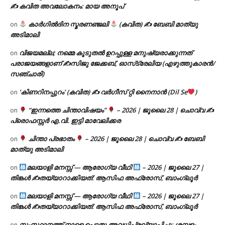
✍ കവിത അവലോകനം: മായ അനൂപ്
കാർഗിൽദിന സ്മരണഞ്ജലി
(കവിത) ✍ ബേബി മാത്യു
on
അടിമാലി
വിജയമല്ല; നമ്മെ കൂടുതൽ ഉറപ്പുള്ള മനുഷ്യരാക്കുന്നത്
on
പരാജയങ്ങളാണ് ✍️സിജു ജേക്കബ്, ഓസ്‌ട്രേലിയ (എഴുത്തുകാരൻ/
സഞ്ചാരി)
‘കിണറിനപ്പുറം’ (കവിത) ✍ വർഗീസ് റ്റി നൈനാൻ (Dil Se
)
on
“ഇന്നത്തെ ചിന്താവിഷയം”
– 2026 | ജൂലൈ 28 | ചൊവ്വ ✍
on
പ്രൊഫസ്സർ എ.വി. ഇട്ടി മാവേലിക്കര
ചിന്താ പ്രഭാതം
– 2026 | ജൂലൈ 28 | ചൊവ്വ ✍
ബേബി
on
മാത്യു അടിമാലി
മലയാളി മനസ്സ് — ആരോഗ്യ വീഥി
– 2026 | ജൂലൈ 27 |
on
തിങ്കൾ ✍
തയ്യാറാക്കിയത്: ആസിഫ അഫ്രോസ്, ബാംഗ്ലൂർ
മലയാളി മനസ്സ് — ആരോഗ്യ വീഥി
– 2026 | ജൂലൈ 27 |
on
തിങ്കൾ ✍
തയ്യാറാക്കിയത്: ആസിഫ അഫ്രോസ്, ബാംഗ്ലൂർ
സംസ്ഥാനത്ത് നാളെ പൊതു അവധിപ്രഖ്യാപിച്ചു; ശമ്പളം
on