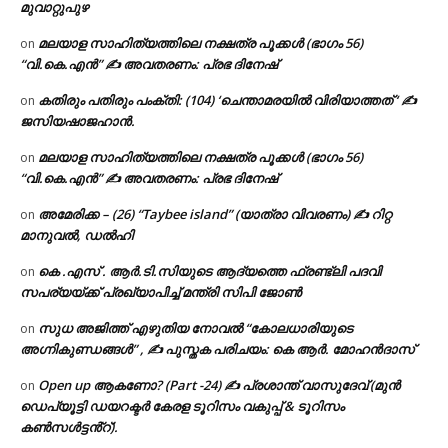
മുവാറ്റുപുഴ
മലയാള സാഹിത്യത്തിലെ നക്ഷത്ര പൂക്കൾ (ഭാഗം 56)
on
“വി.കെ.എൻ” ✍ അവതരണം: പ്രഭ ദിനേഷ്
കതിരും പതിരും പംക്തി: (104) ‘ചെന്താമരയിൽ വിരിയാത്തത് ‘ ✍
on
ജസിയഷാജഹാൻ.
മലയാള സാഹിത്യത്തിലെ നക്ഷത്ര പൂക്കൾ (ഭാഗം 56)
on
“വി.കെ.എൻ” ✍ അവതരണം: പ്രഭ ദിനേഷ്
അമേരിക്ക – (26) “Taybee island” (യാത്രാ വിവരണം) ✍ റിറ്റ
on
മാനുവൽ, ഡൽഹി
കെ .എസ് . ആർ.ടി.സിയുടെ ആദ്യത്തെ ഫ്രണ്ട്ലി പദവി
on
സപര്യയ്ക്ക് പ്രഖ്യാപിച്ച് മന്ത്രി സിപി ജോൺ
സുധ അജിത്ത് എഴുതിയ നോവൽ “കോലധാരിയുടെ
on
അഗ്നികുണ്ഡങ്ങള്‍” , ✍ പുസ്തക പരിചയം: കെ ആർ. മോഹൻദാസ്
Open up ആകണോ? (Part -24) ✍ പ്രശാന്ത് വാസുദേവ് (മുൻ
on
ഡെപ്യൂട്ടി ഡയറക്ടർ കേരള ടൂറിസം വകുപ്പ് & ടൂറിസം
കൺസൾട്ടൻ്റ്).