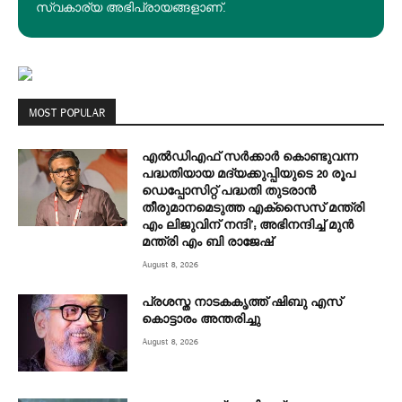
സ്വകാര്യ അഭിപ്രായങ്ങളാണ്.
MOST POPULAR
എല്‍ഡിഎഫ് സര്‍ക്കാര്‍ കൊണ്ടുവന്ന
പദ്ധതിയായ മദ്യക്കുപ്പിയുടെ 20 രൂപ
ഡെപ്പോസിറ്റ് പദ്ധതി തുടരാൻ
തീരുമാനമെടുത്ത എക്‌സൈസ് മന്ത്രി
എം ലിജുവിന് നന്ദി’; അഭിനന്ദിച്ച് മുൻ
മന്ത്രി എം ബി രാജേഷ്
August 8, 2026
പ്രശസ്ത നാടകകൃത്ത് ഷിബു എസ്
കൊട്ടാരം അന്തരിച്ചു
August 8, 2026