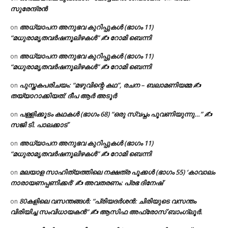
സുരേന്ദ്രൻ
അധ്യാപന അനുഭവ കുറിപ്പുകൾ (ഭാഗം 11)
on
“മധുരാമൃതവർഷനൂലിഴകൾ” ✍ റോമി ബെന്നി
അധ്യാപന അനുഭവ കുറിപ്പുകൾ (ഭാഗം 11)
on
“മധുരാമൃതവർഷനൂലിഴകൾ” ✍ റോമി ബെന്നി
പുസ്തകപരിചയം: “മഴുവിന്റെ കഥ”, രചന – ബലാമണിയമ്മ ✍
on
തയ്യാറാക്കിയത്: ദീപ ആർ അടൂർ
പള്ളിക്കൂടം കഥകൾ (ഭാഗം 68) “ഒരു സ്വപ്നം പൂവണിയുന്നു…” ✍
on
സജി ടി. പാലക്കാട്
അധ്യാപന അനുഭവ കുറിപ്പുകൾ (ഭാഗം 11)
on
“മധുരാമൃതവർഷനൂലിഴകൾ” ✍ റോമി ബെന്നി
മലയാള സാഹിത്യത്തിലെ നക്ഷത്ര പൂക്കൾ (ഭാഗം 55) ‘കാവാലം
on
നാരായണപ്പണിക്കർ’ ✍ അവതരണം: പ്രഭ ദിനേഷ്
80കളിലെ വസന്തങ്ങൾ: “പ്രിയദർശൻ: ചിരിയുടെ വസന്തം
on
വിരിയിച്ച സംവിധായകൻ” ✍ ആസിഫ അഫ്രോസ് ബാംഗ്ലൂർ.