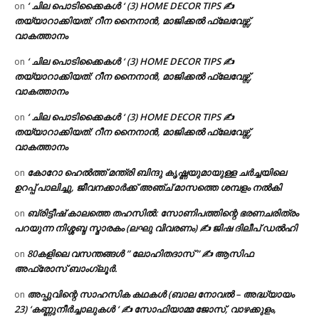
‘ ചില പൊടിക്കൈകൾ ‘ (3) HOME DECOR TIPS ✍
on
തയ്യാറാക്കിയത്: റീന നൈനാൻ, മാജിക്കൽ ഫ്ലേവേഴ്സ്,
വാകത്താനം
‘ ചില പൊടിക്കൈകൾ ‘ (3) HOME DECOR TIPS ✍
on
തയ്യാറാക്കിയത്: റീന നൈനാൻ, മാജിക്കൽ ഫ്ലേവേഴ്സ്,
വാകത്താനം
‘ ചില പൊടിക്കൈകൾ ‘ (3) HOME DECOR TIPS ✍
on
തയ്യാറാക്കിയത്: റീന നൈനാൻ, മാജിക്കൽ ഫ്ലേവേഴ്സ്,
വാകത്താനം
കോറോ ഹെൽത്ത് മന്ത്രി ബിന്ദു കൃഷ്ണയുമായുള്ള ചർച്ചയിലെ
on
ഉറപ്പ് പാലിച്ചു, ജീവനക്കാർക്ക് അഞ്ച് മാസത്തെ ശമ്പളം നൽകി
ബ്രിട്ടീഷ് കാലത്തെ തഹസിൽ: സോണിപത്തിന്റെ ഭരണചരിത്രം
on
പറയുന്ന നിശ്ശബ്ദ സ്മാരകം (ലഘു വിവരണം) ✍ ജിഷ ദിലീപ് ഡൽഹി
80കളിലെ വസന്തങ്ങൾ ” ലോഹിതദാസ് ” ✍ ആസിഫ
on
അഫ്രോസ് ബാംഗ്ലൂർ.
അപ്പുവിന്റെ സാഹസിക കഥകൾ (ബാല നോവൽ – അദ്ധ്യായം
on
23) ‘കണ്ണുനീർച്ചാലുകൾ ‘ ✍ സോഫിയാമ്മ ജോസ്, വാഴക്കുളം,