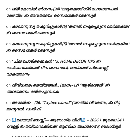
ശ്രീ കോവിൽ ദർശനം (94) ‘വഴുതക്കാട് ശ്രീ മഹാഗണപതി
on
ക്ഷേത്രം’ ✍ അവതരണം: സൈമശങ്കർ മൈസൂർ.
കാലാനുസൃത കുറിപ്പുകൾ (5) ‘തണൽ നഷ്ടപ്പെടുന്ന വാർദ്ധക്യം’
on
✍ സൈമ ശങ്കർ മൈസൂർ
കാലാനുസൃത കുറിപ്പുകൾ (5) ‘തണൽ നഷ്ടപ്പെടുന്ന വാർദ്ധക്യം’
on
✍ സൈമ ശങ്കർ മൈസൂർ
‘ ചില പൊടിക്കൈകൾ ‘ (3) HOME DECOR TIPS ✍
on
തയ്യാറാക്കിയത്: റീന നൈനാൻ, മാജിക്കൽ ഫ്ലേവേഴ്സ്,
വാകത്താനം
വിവിധതരം തെയ്യങ്ങൾ.. (ഭാഗം -12) “ആടിവേടൻ” ✍
on
അവതരണം: രജിത എൻ.കെ
അമേരിക്ക – (26) “Taybee island” (യാത്രാ വിവരണം) ✍ റിറ്റ
on
മാനുവൽ, ഡൽഹി
മലയാളി മനസ്സ് — ആരോഗ്യ വീഥി
– 2026 | ജൂലൈ 24 |
on
വെള്ളി ✍
തയ്യാറാക്കിയത്: ആസിഫ അഫ്രോസ്, ബാംഗ്ലൂർ