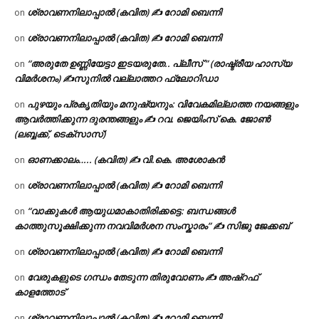
ശ്രാവണനിലാപ്പാൽ (കവിത) ✍ റോമി ബെന്നി
on
ശ്രാവണനിലാപ്പാൽ (കവിത) ✍ റോമി ബെന്നി
on
“അരുതേ ഉണ്ണിയേട്ടാ ഇടയരുതേ.. പ്ലീസ് ” (രാഷ്ട്രീയ ഹാസ്യ
on
വിമർശനം) ✍സുനിൽ വല്ലാത്തറ ഫ്ലോറിഡാ
പുഴയും പ്രകൃതിയും മനുഷ്യനും: വിവേകമില്ലാത്ത നയങ്ങളും
on
ആവർത്തിക്കുന്ന ദുരന്തങ്ങളും ✍ റവ. ജെയിംസ് കെ. ജോൺ
(ലബ്ബക്ക്, ടെക്സാസ്)
ഓണക്കാലം….. (കവിത) ✍ വി.കെ. അശോകൻ
on
ശ്രാവണനിലാപ്പാൽ (കവിത) ✍ റോമി ബെന്നി
on
“വാക്കുകൾ ആയുധമാകാതിരിക്കട്ടെ: ബന്ധങ്ങൾ
on
കാത്തുസൂക്ഷിക്കുന്ന നവവിമർശന സംസ്കാരം” ✍️ സിജു ജേക്കബ്
ശ്രാവണനിലാപ്പാൽ (കവിത) ✍ റോമി ബെന്നി
on
വേരുകളുടെ ഗന്ധം തേടുന്ന തിരുവോണം ✍ അഷ്റഫ്
on
കാളത്തോട്
ശ്രാവണനിലാപ്പാൽ (കവിത) ✍ റോമി ബെന്നി
on