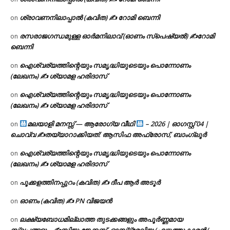
ശ്രാവണനിലാപ്പാൽ (കവിത) ✍ റോമി ബെന്നി
on
രസരാജഗന്ധമുള്ള ഓർമനിലാവ് (ഓണം സ്‌പെഷ്യൽ) ✍റോമി
on
ബെന്നി
ഐശ്വര്യത്തിന്റെയും സമൃദ്ധിയുടെയും പൊന്നോണം
on
(ലേഖനം) ✍ ശ്യാമള ഹരിദാസ്
ഐശ്വര്യത്തിന്റെയും സമൃദ്ധിയുടെയും പൊന്നോണം
on
(ലേഖനം) ✍ ശ്യാമള ഹരിദാസ്
മലയാളി മനസ്സ് — ആരോഗ്യ വീഥി
– 2026 | ഓഗസ്റ്റ് 04 |
on
ചൊവ്വ ✍
തയ്യാറാക്കിയത്: ആസിഫ അഫ്രോസ്, ബാംഗ്ലൂർ
ഐശ്വര്യത്തിന്റെയും സമൃദ്ധിയുടെയും പൊന്നോണം
on
(ലേഖനം) ✍ ശ്യാമള ഹരിദാസ്
പൂക്കളത്തിനപ്പുറം (കവിത) ✍ ദീപ ആർ അടൂർ
on
ഓണം (കവിത) ✍ PN വിജയൻ
on
ലക്ഷ്യബോധമില്ലാത്ത തുടക്കങ്ങളും അപൂർണ്ണമായ
on