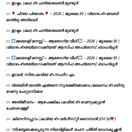
ഇഷ്ടം. (കഥ) ✍ ചന്ദ്രശേഖരൻ മുണ്ടൂർ
on
ചിന്താ പ്രഭാതം
– 2026 | ജൂലൈ 30 | വ്യാഴം ✍
ബേബി
on
മാത്യു അടിമാലി
ഇഷ്ടം. (കഥ) ✍ ചന്ദ്രശേഖരൻ മുണ്ടൂർ
on
മലയാളി മനസ്സ് — ആരോഗ്യ വീഥി
– 2026 | ജൂലൈ 30 |
on
വ്യാഴം ✍
തയ്യാറാക്കിയത്: ആസിഫ അഫ്രോസ്, ബാംഗ്ലൂർ
മലയാളി മനസ്സ് — ആരോഗ്യ വീഥി
– 2026 | ജൂലൈ 30 |
on
വ്യാഴം ✍
തയ്യാറാക്കിയത്: ആസിഫ അഫ്രോസ്, ബാംഗ്ലൂർ
ഇവൾ, സീത (കവിത) ✍ സഹീറ എം
on
ട്രെയിൻ യാത്ര എങ്ങനെ സുരക്ഷിതമാക്കാം (ലേഖനം) ✍ ബിന്ദു
on
വേണു ചോറ്റാനിക്കര
അതിജീവനം – ആപേക്ഷികം (കവിത) ✍ വേണുക്കുട്ടൻ
on
ചേരാവെള്ളി
‘കിണറിനപ്പുറം’ (കവിത) ✍ വർഗീസ് റ്റി നൈനാൻ (Dil Se
)
on
‘നിശബ്ദമാക്കപ്പെടുന്ന നിലവിളികൾ’ രചന: പ്രീതി രാധാകൃഷ്ണൻ.
on