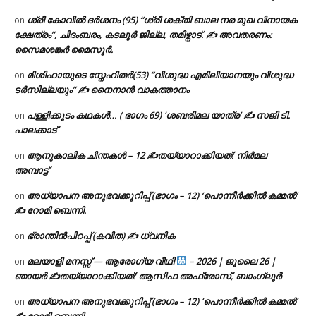
ശ്രീ കോവിൽ ദർശനം (95) “ശ്രീ ശക്തി ബാല നര മുഖ വിനായക
on
ക്ഷേത്രം”, ചിദംബരം, കടലൂർ ജില്ല, തമിഴ്നാട്. ✍ അവതരണം:
സൈമശങ്കർ മൈസൂർ.
മിശിഹായുടെ സ്നേഹിതർ(53) “വിശുദ്ധ എമിലിയാനയും വിശുദ്ധ
on
ടര്‍സില്ലയും” ✍ നൈനാൻ വാകത്താനം
പള്ളിക്കൂടം കഥകൾ… ( ഭാഗം 69) ‘ശബരിമല യാത്ര’ ✍ സജി ടി.
on
പാലക്കാട്
ആനുകാലിക ചിന്തകൾ – 12 ✍തയ്യാറാക്കിയത്: നിർമല
on
അമ്പാട്ട്
അധ്യാപന അനുഭവക്കുറിപ്പ് (ഭാഗം – 12) ‘പൊന്നീർക്കിൽ കമ്മൽ’
on
✍ റോമി ബെന്നി.
ഭ്രാന്തിൻപിറപ്പ് (കവിത) ✍ ധ്വനിക
on
മലയാളി മനസ്സ് — ആരോഗ്യ വീഥി
– 2026 | ജൂലൈ 26 |
on
ഞായർ ✍
തയ്യാറാക്കിയത്: ആസിഫ അഫ്രോസ്, ബാംഗ്ലൂർ
അധ്യാപന അനുഭവക്കുറിപ്പ് (ഭാഗം – 12) ‘പൊന്നീർക്കിൽ കമ്മൽ’
on