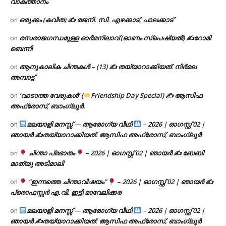
വാകത്താനം
ഒരുക്കം (കവിത) ✍ രജനി. സി. എഴക്കാട്, പാലക്കാട്
on
രസരാജഗന്ധമുള്ള ഓർമനിലാവ് (ഓണം സ്‌പെഷ്യൽ) ✍റോമി
on
ബെന്നി
ആനുകാലിക ചിന്തകൾ – (13) ✍ തയ്യാറാക്കിയത്: നിർമല
on
അമ്പാട്ട്
‘വാടാത്ത വേരുകൾ’ (
Friendship Day Special) ✍ ആസിഫ
on
അഫ്രോസ്, ബാംഗ്ലൂർ.
മലയാളി മനസ്സ് — ആരോഗ്യ വീഥി
– 2026 | ഓഗസ്റ്റ് 02 |
on
ഞായർ ✍
തയ്യാറാക്കിയത്: ആസിഫ അഫ്രോസ്, ബാംഗ്ലൂർ
ചിന്താ പ്രഭാതം
– 2026 | ഓഗസ്റ്റ് 02 | ഞായർ ✍
ബേബി
on
മാത്യു അടിമാലി
“ഇന്നത്തെ ചിന്താവിഷയം”
– 2026 | ഓഗസ്റ്റ് 02 | ഞായർ ✍
on
പ്രൊഫസ്സർ എ.വി. ഇട്ടി മാവേലിക്കര
മലയാളി മനസ്സ് — ആരോഗ്യ വീഥി
– 2026 | ഓഗസ്റ്റ് 02 |
on
ഞായർ ✍
തയ്യാറാക്കിയത്: ആസിഫ അഫ്രോസ്, ബാംഗ്ലൂർ