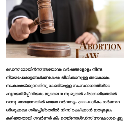
ഡെസ് മോയിൻസ്(അയോവ):
വർഷങ്ങളോളം നീണ്ട
നിയമപോരാട്ടങ്ങൾക്ക് ശേഷം ജീവിക്കാനുള്ള അവകാശം
സംരക്ഷയ്ക്കുന്നതിനു വേണ്ടിയുള്ള സംസ്ഥാനത്തിൻ്റെ
ഹൃദയമിടിപ്പ് നിയമം ജൂലൈ 31 നു മുതൽ പ്രാബല്യത്തിൽ
വന്നു. അയോവയിൽ ഓരോ വർഷവും 2,000-ലധികം ഗർഭസ്ഥ
ശിശുക്കളെ ഗർഭച്ഛിദ്രത്തിൽ നിന്ന് രക്ഷിക്കാൻ ഇതുമൂലം
കഴിഞ്ഞതായി ഗവർണർ കിം റെയ്‌നോൾഡ്‌സ് അവകാശപ്പെട്ടു