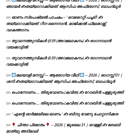
മലയാളി മനസ്സ് — ആരോഗ്യ വീഥി
– 2026 | ഓഗസ്റ്റ് 02 |
on
ഞായർ ✍
തയ്യാറാക്കിയത്: ആസിഫ അഫ്രോസ്, ബാംഗ്ലൂർ
ഓണം സ്പെഷ്യൽ പാചകം – ‘ വെറൈറ്റി പച്ചടി’ ✍
on
തയ്യാറാക്കിയത്: റീന നൈനാൻ, മാജിക്കൽ ഫ്ലേവേഴ്സ്,
വാകത്താനം
തൂവാനത്തുമ്പികൾ @39 (അവലോകനം) ✍ രാഗനാഥൻ
on
വയക്കാട്ടിൽ
തൂവാനത്തുമ്പികൾ @39 (അവലോകനം) ✍ രാഗനാഥൻ
on
വയക്കാട്ടിൽ
മലയാളി മനസ്സ് — ആരോഗ്യ വീഥി
– 2026 | ഓഗസ്റ്റ് 01 |
on
ശനി ✍
തയ്യാറാക്കിയത്: ആസിഫ അഫ്രോസ്, ബാംഗ്ലൂർ
പൊന്നോണം … തിരുവോണം (കവിത) ✍ റോബിൻ പള്ളുരുത്തി
on
പൊന്നോണം … തിരുവോണം (കവിത) ✍ റോബിൻ പള്ളുരുത്തി
on
‘ എന്റെ ഓർമ്മയിലെ ഓണം ‘ ✍ ബിന്ദു വേണു ചോറ്റാനിക്കര
on
ചിന്താ പ്രഭാതം
– 2026 | ജൂലൈ 31 | വെള്ളി ✍
ബേബി
on
മാത്യു അടിമാലി