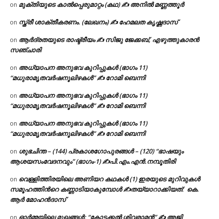
മുക്തിയുടെ കാൽപ്പെരുമാറ്റം (കഥ) ✍ അനിൽ മണ്ണത്തൂർ
on
സ്ത്രീ ശാക്തീകരണം. (ലേഖനം) ✍ ഹേമലത കൃഷ്ണദാസ്
on
ആർദ്രതയുടെ രാഷ്ട്രീയം ✍️ സിജു ജേക്കബ്, എഴുത്തുകാരൻ
on
സഞ്ചാരി
അധ്യാപന അനുഭവ കുറിപ്പുകൾ (ഭാഗം 11)
on
“മധുരാമൃതവർഷനൂലിഴകൾ” ✍ റോമി ബെന്നി
അധ്യാപന അനുഭവ കുറിപ്പുകൾ (ഭാഗം 11)
on
“മധുരാമൃതവർഷനൂലിഴകൾ” ✍ റോമി ബെന്നി
അധ്യാപന അനുഭവ കുറിപ്പുകൾ (ഭാഗം 11)
on
“മധുരാമൃതവർഷനൂലിഴകൾ” ✍ റോമി ബെന്നി
ശുഭചിന്ത – (144) പ്രകാശഗോപുരങ്ങൾ – (120) “ഭാഷയും
on
ആശയസംവേദനവും” (ഭാഗം-1) ✍പി.എം.എൻ.നമ്പൂതിരി
വെള്ളിത്തിരയിലെ അണിയറ കഥകൾ (1) ഇരയുടെ മുറിവുകൾ
on
സമൂഹത്തിന്‍റെ കണ്ണാടിയാകുമ്പോൾ ✍തയ്യാറാക്കിയത്: കെ.
ആര്‍ മോഹന്‍ദാസ്
ഓർമ്മയിലെ മുഖങ്ങൾ: “കോട്ടക്കൽ ശിവരാമൻ” ✍ അജി
on