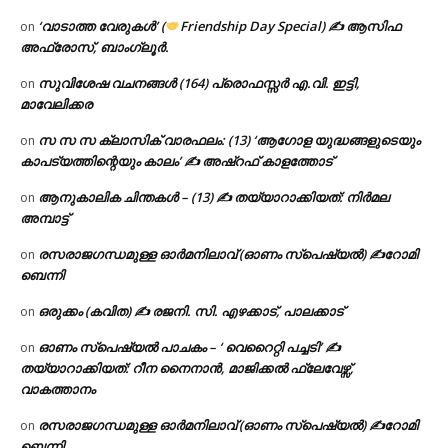
‘വാടാത്ത വേരുകൾ’ (
Friendship Day Special) ✍ ആസിഫ
on
അഫ്രോസ്, ബാംഗ്ലൂർ.
സുവിശേഷ വചനങ്ങൾ (164) പ്രൊഫസ്സർ എ.വി. ഇട്ടി,
on
മാവേലിക്കര
സ സ സ ക്ലാസിക് വാരഫലം: (13) ‘ആഗോള യുദ്ധങ്ങളുടെയും
on
കാപട്യത്തിന്റെയും കാലം’ ✍ അഷ്റഫ് കാളത്തോട്
ആനുകാലിക ചിന്തകൾ – (13) ✍ തയ്യാറാക്കിയത്: നിർമല
on
അമ്പാട്ട്
രസരാജഗന്ധമുള്ള ഓർമനിലാവ് (ഓണം സ്‌പെഷ്യൽ) ✍റോമി
on
ബെന്നി
ഒരുക്കം (കവിത) ✍ രജനി. സി. എഴക്കാട്, പാലക്കാട്
on
ഓണം സ്പെഷ്യൽ പാചകം – ‘ വെറൈറ്റി പച്ചടി’ ✍
on
തയ്യാറാക്കിയത്: റീന നൈനാൻ, മാജിക്കൽ ഫ്ലേവേഴ്സ്,
വാകത്താനം
രസരാജഗന്ധമുള്ള ഓർമനിലാവ് (ഓണം സ്‌പെഷ്യൽ) ✍റോമി
on
ബെന്നി