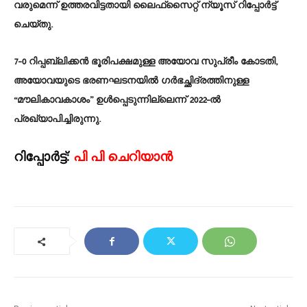
വരുമെന്ന് ഉത്തരവിട്ടതായി ലൈഫ്‌സൈറ്റ് ന്യൂസ് റിപ്പോർട്ട്
ചെയ്തു.
7-0 റിപ്പബ്ലിക്കൻ ഭൂരിപക്ഷമുള്ള അയോവ സുപ്രീം കോടതി,
അയോവയുടെ ഭരണഘടനയിൽ ഗർഭച്ഛിദ്രത്തിനുള്ള
“മൗലികാവകാശം” ഉൾപ്പെടുന്നില്ലെന്ന് 2022-ൽ
പ്രഖ്യാപിച്ചിരുന്നു.
റിപ്പോർട്ട്:
പി പി ചെറിയാൻ