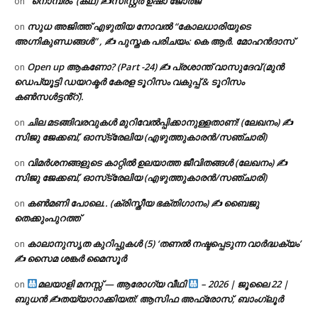
‘ നൊമ്പരം’ (കഥ) ✍സിസ്റ്റർ ഉഷാ ജോർജ്
on
സുധ അജിത്ത് എഴുതിയ നോവൽ “കോലധാരിയുടെ
on
അഗ്നികുണ്ഡങ്ങള്‍” , ✍ പുസ്തക പരിചയം: കെ ആർ. മോഹൻദാസ്
Open up ആകണോ? (Part -24) ✍ പ്രശാന്ത് വാസുദേവ് (മുൻ
on
ഡെപ്യൂട്ടി ഡയറക്ടർ കേരള ടൂറിസം വകുപ്പ് & ടൂറിസം
കൺസൾട്ടൻ്റ്).
ചില മടങ്ങിവരവുകൾ മുറിവേൽപ്പിക്കാനുള്ളതാണ്! (ലേഖനം) ✍️
on
സിജു ജേക്കബ്, ഓസ്‌ട്രേലിയ (എഴുത്തുകാരൻ/സഞ്ചാരി)
വിമർശനങ്ങളുടെ കാറ്റിൽ ഉലയാത്ത ജീവിതങ്ങൾ (ലേഖനം) ✍️
on
സിജു ജേക്കബ്, ഓസ്‌ട്രേലിയ (എഴുത്തുകാരൻ/സഞ്ചാരി)
കൺമണി പോലെ.. (ക്രിസ്തീയ ഭക്തിഗാനം) ✍ ബൈജു
on
തെക്കുംപുറത്ത്
കാലാനുസൃത കുറിപ്പുകൾ (5) ‘തണൽ നഷ്ടപ്പെടുന്ന വാർദ്ധക്യം’
on
✍ സൈമ ശങ്കർ മൈസൂർ
മലയാളി മനസ്സ് — ആരോഗ്യ വീഥി
– 2026 | ജൂലൈ 22 |
on
ബുധൻ ✍
തയ്യാറാക്കിയത്: ആസിഫ അഫ്രോസ്, ബാംഗ്ലൂർ