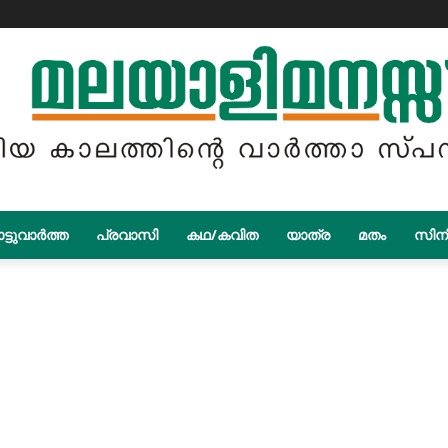
ട്ടുവാർത്ത
പ്രവാസി
കഥ/കവിത
യാത്ര
മതം
സിന