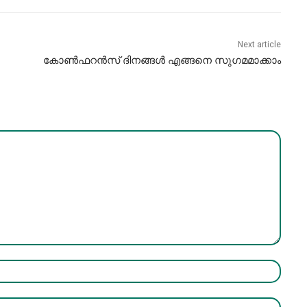
Next article
കോൺഫറൻസ് ദിനങ്ങൾ എങ്ങനെ സുഗമമാക്കാം
Name:*
Email:*