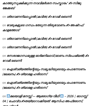
കാത്തുസൂക്ഷിക്കുന്ന നവവിമർശന സംസ്കാരം” ✍️ സിജു
ജേക്കബ്
ശ്രാവണനിലാപ്പാൽ (കവിത) ✍ റോമി ബെന്നി
on
വേരുകളുടെ ഗന്ധം തേടുന്ന തിരുവോണം ✍ അഷ്റഫ്
on
കാളത്തോട്
ശ്രാവണനിലാപ്പാൽ (കവിത) ✍ റോമി ബെന്നി
on
ശ്രാവണനിലാപ്പാൽ (കവിത) ✍ റോമി ബെന്നി
on
രസരാജഗന്ധമുള്ള ഓർമനിലാവ് (ഓണം സ്‌പെഷ്യൽ) ✍
on
റോമി ബെന്നി
ഐശ്വര്യത്തിന്റെയും സമൃദ്ധിയുടെയും പൊന്നോണം
on
(ലേഖനം) ✍ ശ്യാമള ഹരിദാസ്
ഐശ്വര്യത്തിന്റെയും സമൃദ്ധിയുടെയും പൊന്നോണം
on
(ലേഖനം) ✍ ശ്യാമള ഹരിദാസ്
മലയാളി മനസ്സ് — ആരോഗ്യ വീഥി
– 2026 | ഓഗസ്റ്റ്
on
04 | ചൊവ്വ ✍
തയ്യാറാക്കിയത്: ആസിഫ അഫ്രോസ്,
ബാംഗ്ലൂർ