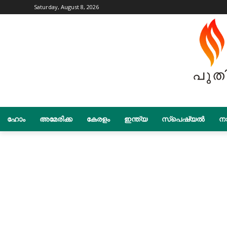
Saturday, August 8, 2026
ഹോം
അമേരിക്ക
കേരളം
ഇന്ത്യ
സ്പെഷ്യൽ
നാ