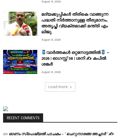
August 8, 2026
മദ്യക്കുപ്പികള്‍ തിരികെ വാങ്ങുന്ന
പദ്ധതി നിര്‍ത്താനുള്ള തീരുമാനം;
അതൃപ്തി വ്യക്തമാക്കി മന്ത്രി എം
ലിജു.
August 8, 2026
വാർത്തകൾ ഒറ്റനോട്ടത്തിൽ
–
2026 | ഓഗസ്റ്റ് 08 | ശനി ✍
കപിൽ
ശങ്കർ
August 8, 2026
Load more
RECENT COMMENTS
ഓണം സ്പെഷ്യൽ പാചകം – ‘ ചെറുനാരങ്ങ അച്ചാർ ‘ ✍
on