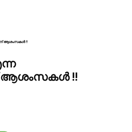
ിന് ആശംസകൾ !!
ന്ന
് ആശംസകൾ !!