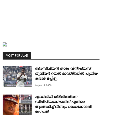
MOST POPULAR
ബ്രസീലിയൻ താരം വിനീഷ്യസ്
ജൂനിയർ റയല്‍ മാഡ്രിഡില്‍ പുതിയ
കരാർ ഒപ്പിട്ടു.
August 8, 2026
എഡിജിപി ശ്രീജിത്തിനെ
ഡിജിപിയാക്കിയതിന് എതിരെ
ആഞ്ഞടിച്ച്‌ വീണ്ടും ഹൈക്കോടതി
രംഗത്ത്.