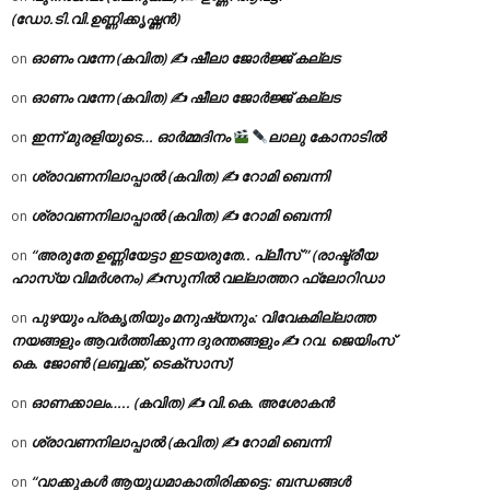
(ഡോ.ടി.വി.ഉണ്ണിക്കൃഷ്ണൻ)
ഓണം വന്നേ (കവിത) ✍ ഷീലാ ജോർജ്ജ് കല്ലട
on
ഓണം വന്നേ (കവിത) ✍ ഷീലാ ജോർജ്ജ് കല്ലട
on
ഇന്ന് മുരളിയുടെ… ഓർമ്മദിനം
ലാലു കോനാടിൽ
on
ശ്രാവണനിലാപ്പാൽ (കവിത) ✍ റോമി ബെന്നി
on
ശ്രാവണനിലാപ്പാൽ (കവിത) ✍ റോമി ബെന്നി
on
“അരുതേ ഉണ്ണിയേട്ടാ ഇടയരുതേ.. പ്ലീസ് ” (രാഷ്ട്രീയ
on
ഹാസ്യ വിമർശനം) ✍സുനിൽ വല്ലാത്തറ ഫ്ലോറിഡാ
പുഴയും പ്രകൃതിയും മനുഷ്യനും: വിവേകമില്ലാത്ത
on
നയങ്ങളും ആവർത്തിക്കുന്ന ദുരന്തങ്ങളും ✍ റവ. ജെയിംസ്
കെ. ജോൺ (ലബ്ബക്ക്, ടെക്സാസ്)
ഓണക്കാലം….. (കവിത) ✍ വി.കെ. അശോകൻ
on
ശ്രാവണനിലാപ്പാൽ (കവിത) ✍ റോമി ബെന്നി
on
“വാക്കുകൾ ആയുധമാകാതിരിക്കട്ടെ: ബന്ധങ്ങൾ
on