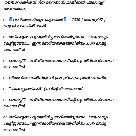
തയ്യാറാക്കിയത്: റീന നൈനാൻ, മാജിക്കൽ ഫ്ലേവേഴ്സ്,
വാകത്താനം
വാർത്തകൾ ഒറ്റനോട്ടത്തിൽ
– 2026 | ഓഗസ്റ്റ് 07 |
on
വെള്ളി ✍
കപിൽ ശങ്കർ
തറികളുടെ ഹൃദയമിടിപ്പ് അറിഞ്ഞിട്ടുണ്ടോ..? ആ ശബ്ദം
on
കേട്ടിട്ടുണ്ടോ…? ഇന്ന് ദേശീയ കൈത്തറി ദിനം..!! ✍ ലാലു
കോനാടിൽ
ഓഗസ്റ്റ് 𝟕 – രവീന്ദ്രനാഥ ടാഗോറിന്റെ സ്മൃതിദിനം ✍ ലാലു
on
കോനാടിൽ
നിലാവിനെ നൽകിയവൾ (കഥ)✍ജയകുമാരി കൊല്ലം
on
” ഓണപ്പുലരികൾ ” (കവിത) ✍ രേഖ രാജ്
on
ഓഗസ്റ്റ് 𝟕 – രവീന്ദ്രനാഥ ടാഗോറിന്റെ സ്മൃതിദിനം ✍ ലാലു
on
കോനാടിൽ
തറികളുടെ ഹൃദയമിടിപ്പ് അറിഞ്ഞിട്ടുണ്ടോ..? ആ ശബ്ദം
on
കേട്ടിട്ടുണ്ടോ…? ഇന്ന് ദേശീയ കൈത്തറി ദിനം..!! ✍ ലാലു
കോനാടിൽ