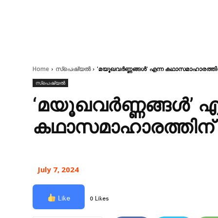
Home
സ്പെഷ്യൽ
'മയൂഖവർണ്ണങ്ങൾ' എന്ന കഥാസമാഹാരത്ത
സ്പെഷ്യൽ
‘മയൂഖവർണ്ണങ്ങൾ’ എ
കഥാസമാഹാരത്തിന
July 7, 2024
Like
0 Likes