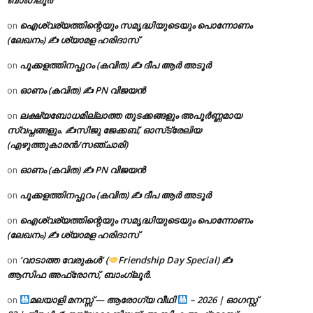
ഐശ്വര്യത്തിന്റെയും സമൃദ്ധിയുടെയും പൊന്നോണം
on
(ലേഖനം) ✍ ശ്യാമള ഹരിദാസ്
പൂക്കളത്തിനപ്പുറം (കവിത) ✍ ദീപ ആർ അടൂർ
on
ഓണം (കവിത) ✍ PN വിജയൻ
on
ലക്ഷ്യബോധമില്ലാത്ത തുടക്കങ്ങളും അപൂർണ്ണമായ
on
സ്വപ്നങ്ങളും. ✍️സിജു ജേക്കബ്, ഓസ്‌ട്രേലിയ
(എഴുത്തുകാരൻ/സഞ്ചാരി)
ഓണം (കവിത) ✍ PN വിജയൻ
on
പൂക്കളത്തിനപ്പുറം (കവിത) ✍ ദീപ ആർ അടൂർ
on
ഐശ്വര്യത്തിന്റെയും സമൃദ്ധിയുടെയും പൊന്നോണം
on
(ലേഖനം) ✍ ശ്യാമള ഹരിദാസ്
‘വാടാത്ത വേരുകൾ’ (
Friendship Day Special) ✍
on
ആസിഫ അഫ്രോസ്, ബാംഗ്ലൂർ.
മലയാളി മനസ്സ് — ആരോഗ്യ വീഥി
– 2026 | ഓഗസ്റ്റ്
on