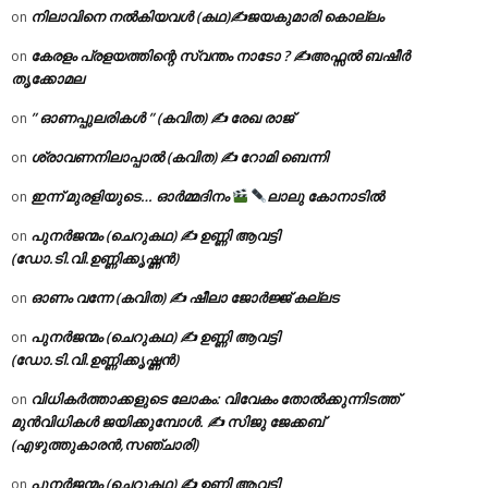
നിലാവിനെ നൽകിയവൾ (കഥ)✍ജയകുമാരി കൊല്ലം
on
കേരളം പ്രളയത്തിന്റെ സ്വന്തം നാടോ ? ✍️അഫ്സൽ ബഷീർ
on
തൃക്കോമല
” ഓണപ്പുലരികൾ ” (കവിത) ✍ രേഖ രാജ്
on
ശ്രാവണനിലാപ്പാൽ (കവിത) ✍ റോമി ബെന്നി
on
ഇന്ന് മുരളിയുടെ… ഓർമ്മദിനം
ലാലു കോനാടിൽ
on
പുനർജന്മം (ചെറുകഥ) ✍ ഉണ്ണി ആവട്ടി
on
(ഡോ.ടി.വി.ഉണ്ണിക്കൃഷ്ണൻ)
ഓണം വന്നേ (കവിത) ✍ ഷീലാ ജോർജ്ജ് കല്ലട
on
പുനർജന്മം (ചെറുകഥ) ✍ ഉണ്ണി ആവട്ടി
on
(ഡോ.ടി.വി.ഉണ്ണിക്കൃഷ്ണൻ)
വിധികർത്താക്കളുടെ ലോകം: വിവേകം തോൽക്കുന്നിടത്ത്
on
മുൻവിധികൾ ജയിക്കുമ്പോൾ. ✍️ സിജു ജേക്കബ്
(എഴുത്തുകാരൻ,സഞ്ചാരി)
പുനർജന്മം (ചെറുകഥ) ✍ ഉണ്ണി ആവട്ടി
on