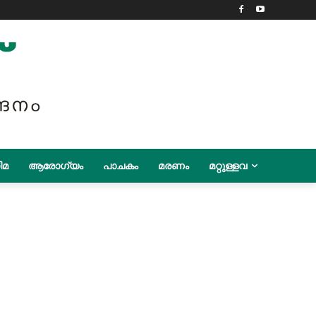
ിമ
ആരോഗ്യം
പാചകം
മരണം
മറ്റുള്ളവ