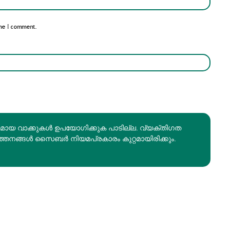
me I comment.
രമായ വാക്കുകൾ ഉപയോഗിക്കുക പാടില്ല. വ്യക്തിഗത
ത്തനങ്ങൾ സൈബർ നിയമപ്രകാരം കുറ്റമായിരിക്കും.