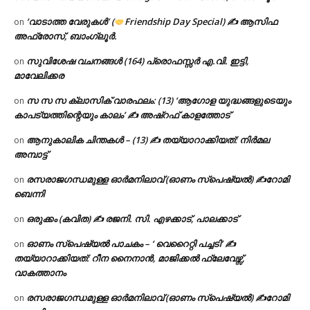
‘വാടാത്ത വേരുകൾ’ (
Friendship Day Special) ✍ ആസിഫ
on
അഫ്രോസ്, ബാംഗ്ലൂർ.
സുവിശേഷ വചനങ്ങൾ (164) പ്രൊഫസ്സർ എ.വി. ഇട്ടി,
on
മാവേലിക്കര
സ സ സ ക്ലാസിക് വാരഫലം: (13) ‘ആഗോള യുദ്ധങ്ങളുടെയും
on
കാപട്യത്തിന്റെയും കാലം’ ✍ അഷ്റഫ് കാളത്തോട്
ആനുകാലിക ചിന്തകൾ – (13) ✍ തയ്യാറാക്കിയത്: നിർമല
on
അമ്പാട്ട്
രസരാജഗന്ധമുള്ള ഓർമനിലാവ് (ഓണം സ്‌പെഷ്യൽ) ✍റോമി
on
ബെന്നി
ഒരുക്കം (കവിത) ✍ രജനി. സി. എഴക്കാട്, പാലക്കാട്
on
ഓണം സ്പെഷ്യൽ പാചകം – ‘ വെറൈറ്റി പച്ചടി’ ✍
on
തയ്യാറാക്കിയത്: റീന നൈനാൻ, മാജിക്കൽ ഫ്ലേവേഴ്സ്,
വാകത്താനം
രസരാജഗന്ധമുള്ള ഓർമനിലാവ് (ഓണം സ്‌പെഷ്യൽ) ✍റോമി
on