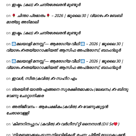
ഇഷ്ടം. (കഥ) ✍ ചന്ദ്രശേഖരൻ മുണ്ടൂർ
on
ചിന്താ പ്രഭാതം
– 2026 | ജൂലൈ 30 | വ്യാഴം ✍
ബേബി
on
മാത്യു അടിമാലി
ഇഷ്ടം. (കഥ) ✍ ചന്ദ്രശേഖരൻ മുണ്ടൂർ
on
മലയാളി മനസ്സ് — ആരോഗ്യ വീഥി
– 2026 | ജൂലൈ 30 |
on
വ്യാഴം ✍
തയ്യാറാക്കിയത്: ആസിഫ അഫ്രോസ്, ബാംഗ്ലൂർ
മലയാളി മനസ്സ് — ആരോഗ്യ വീഥി
– 2026 | ജൂലൈ 30 |
on
വ്യാഴം ✍
തയ്യാറാക്കിയത്: ആസിഫ അഫ്രോസ്, ബാംഗ്ലൂർ
ഇവൾ, സീത (കവിത) ✍ സഹീറ എം
on
ട്രെയിൻ യാത്ര എങ്ങനെ സുരക്ഷിതമാക്കാം (ലേഖനം) ✍ ബിന്ദു
on
വേണു ചോറ്റാനിക്കര
അതിജീവനം – ആപേക്ഷികം (കവിത) ✍ വേണുക്കുട്ടൻ
on
ചേരാവെള്ളി
‘കിണറിനപ്പുറം’ (കവിത) ✍ വർഗീസ് റ്റി നൈനാൻ (Dil Se
)
on
‘നിശബ്ദമാക്കപ്പെടുന്ന നിലവിളികൾ’ രചന: പ്രീതി രാധാകൃഷ്ണൻ.
on