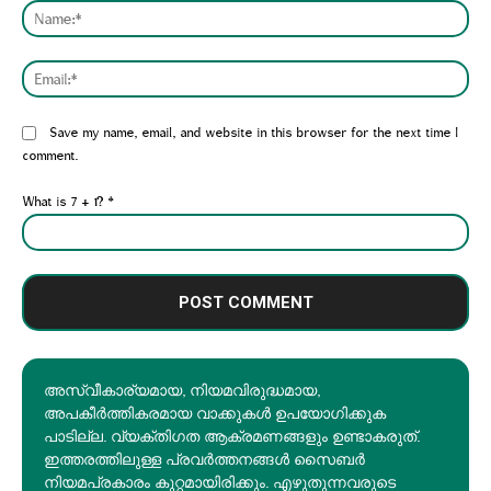
Nam
Emai
Website:
Save my name, email, and website in this browser for the next time I
comment.
What is 7 + 1?
*
അസ്വീകാര്യമായ, നിയമവിരുദ്ധമായ,
അപകീര്‍ത്തികരമായ വാക്കുകൾ ഉപയോഗിക്കുക
പാടില്ല. വ്യക്തിഗത ആക്രമണങ്ങളും ഉണ്ടാകരുത്.
ഇത്തരത്തിലുള്ള പ്രവർത്തനങ്ങൾ സൈബർ
നിയമപ്രകാരം കുറ്റമായിരിക്കും. എഴുതുന്നവരുടെ