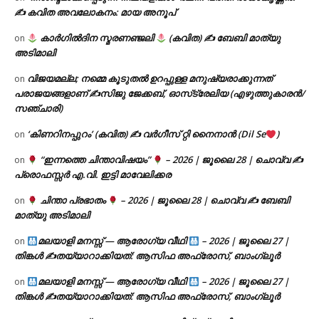
✍ കവിത അവലോകനം: മായ അനൂപ്
കാർഗിൽദിന സ്മരണഞ്ജലി
(കവിത) ✍ ബേബി മാത്യു
on
അടിമാലി
വിജയമല്ല; നമ്മെ കൂടുതൽ ഉറപ്പുള്ള മനുഷ്യരാക്കുന്നത്
on
പരാജയങ്ങളാണ് ✍️സിജു ജേക്കബ്, ഓസ്‌ട്രേലിയ (എഴുത്തുകാരൻ/
സഞ്ചാരി)
‘കിണറിനപ്പുറം’ (കവിത) ✍ വർഗീസ് റ്റി നൈനാൻ (Dil Se
)
on
“ഇന്നത്തെ ചിന്താവിഷയം”
– 2026 | ജൂലൈ 28 | ചൊവ്വ ✍
on
പ്രൊഫസ്സർ എ.വി. ഇട്ടി മാവേലിക്കര
ചിന്താ പ്രഭാതം
– 2026 | ജൂലൈ 28 | ചൊവ്വ ✍
ബേബി
on
മാത്യു അടിമാലി
മലയാളി മനസ്സ് — ആരോഗ്യ വീഥി
– 2026 | ജൂലൈ 27 |
on
തിങ്കൾ ✍
തയ്യാറാക്കിയത്: ആസിഫ അഫ്രോസ്, ബാംഗ്ലൂർ
മലയാളി മനസ്സ് — ആരോഗ്യ വീഥി
– 2026 | ജൂലൈ 27 |
on
തിങ്കൾ ✍
തയ്യാറാക്കിയത്: ആസിഫ അഫ്രോസ്, ബാംഗ്ലൂർ