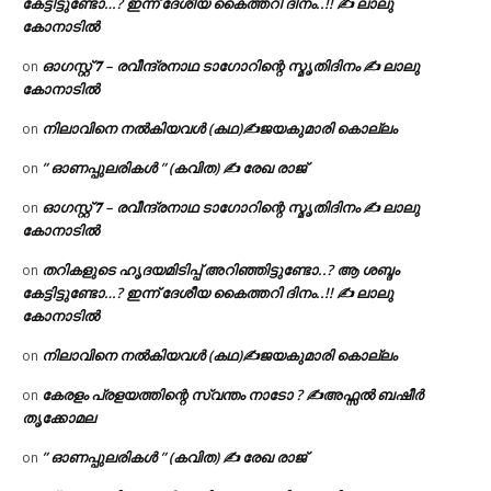
കേട്ടിട്ടുണ്ടോ…? ഇന്ന് ദേശീയ കൈത്തറി ദിനം..!! ✍ ലാലു
കോനാടിൽ
ഓഗസ്റ്റ് 𝟕 – രവീന്ദ്രനാഥ ടാഗോറിന്റെ സ്മൃതിദിനം ✍ ലാലു
on
കോനാടിൽ
നിലാവിനെ നൽകിയവൾ (കഥ)✍ജയകുമാരി കൊല്ലം
on
” ഓണപ്പുലരികൾ ” (കവിത) ✍ രേഖ രാജ്
on
ഓഗസ്റ്റ് 𝟕 – രവീന്ദ്രനാഥ ടാഗോറിന്റെ സ്മൃതിദിനം ✍ ലാലു
on
കോനാടിൽ
തറികളുടെ ഹൃദയമിടിപ്പ് അറിഞ്ഞിട്ടുണ്ടോ..? ആ ശബ്ദം
on
കേട്ടിട്ടുണ്ടോ…? ഇന്ന് ദേശീയ കൈത്തറി ദിനം..!! ✍ ലാലു
കോനാടിൽ
നിലാവിനെ നൽകിയവൾ (കഥ)✍ജയകുമാരി കൊല്ലം
on
കേരളം പ്രളയത്തിന്റെ സ്വന്തം നാടോ ? ✍️അഫ്സൽ ബഷീർ
on
തൃക്കോമല
” ഓണപ്പുലരികൾ ” (കവിത) ✍ രേഖ രാജ്
on