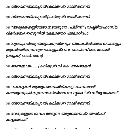
ശ്രാവണനിലാപ്പാൽ (കവിത) ✍ റോമി ബെന്നി
on
ശ്രാവണനിലാപ്പാൽ (കവിത) ✍ റോമി ബെന്നി
on
“അരുതേ ഉണ്ണിയേട്ടാ ഇടയരുതേ.. പ്ലീസ് ” (രാഷ്ട്രീയ ഹാസ്യ
on
വിമർശനം) ✍സുനിൽ വല്ലാത്തറ ഫ്ലോറിഡാ
പുഴയും പ്രകൃതിയും മനുഷ്യനും: വിവേകമില്ലാത്ത നയങ്ങളും
on
ആവർത്തിക്കുന്ന ദുരന്തങ്ങളും ✍ റവ. ജെയിംസ് കെ. ജോൺ
(ലബ്ബക്ക്, ടെക്സാസ്)
ഓണക്കാലം….. (കവിത) ✍ വി.കെ. അശോകൻ
on
ശ്രാവണനിലാപ്പാൽ (കവിത) ✍ റോമി ബെന്നി
on
“വാക്കുകൾ ആയുധമാകാതിരിക്കട്ടെ: ബന്ധങ്ങൾ
on
കാത്തുസൂക്ഷിക്കുന്ന നവവിമർശന സംസ്കാരം” ✍️ സിജു ജേക്കബ്
ശ്രാവണനിലാപ്പാൽ (കവിത) ✍ റോമി ബെന്നി
on
വേരുകളുടെ ഗന്ധം തേടുന്ന തിരുവോണം ✍ അഷ്റഫ്
on
കാളത്തോട്