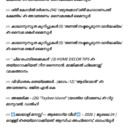
ശ്രീ കോവിൽ ദർശനം (94) ‘വഴുതക്കാട് ശ്രീ മഹാഗണപതി
on
ക്ഷേത്രം’ ✍ അവതരണം: സൈമശങ്കർ മൈസൂർ.
കാലാനുസൃത കുറിപ്പുകൾ (5) ‘തണൽ നഷ്ടപ്പെടുന്ന വാർദ്ധക്യം’
on
✍ സൈമ ശങ്കർ മൈസൂർ
കാലാനുസൃത കുറിപ്പുകൾ (5) ‘തണൽ നഷ്ടപ്പെടുന്ന വാർദ്ധക്യം’
on
✍ സൈമ ശങ്കർ മൈസൂർ
‘ ചില പൊടിക്കൈകൾ ‘ (3) HOME DECOR TIPS ✍
on
തയ്യാറാക്കിയത്: റീന നൈനാൻ, മാജിക്കൽ ഫ്ലേവേഴ്സ്,
വാകത്താനം
വിവിധതരം തെയ്യങ്ങൾ.. (ഭാഗം -12) “ആടിവേടൻ” ✍
on
അവതരണം: രജിത എൻ.കെ
അമേരിക്ക – (26) “Taybee island” (യാത്രാ വിവരണം) ✍ റിറ്റ
on
മാനുവൽ, ഡൽഹി
മലയാളി മനസ്സ് — ആരോഗ്യ വീഥി
– 2026 | ജൂലൈ 24 |
on
വെള്ളി ✍
തയ്യാറാക്കിയത്: ആസിഫ അഫ്രോസ്, ബാംഗ്ലൂർ