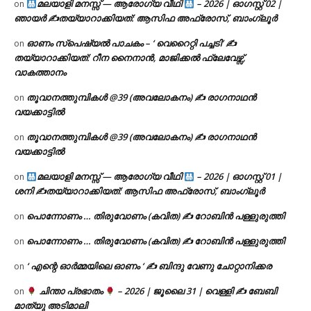
മലയാളി മനസ്സ് — ആരോഗ്യ വീഥി
– 2026 | ഓഗസ്റ്റ് 02 |
on
ഞായർ ✍
തയ്യാറാക്കിയത്: ആസിഫ അഫ്രോസ്, ബാംഗ്ലൂർ
ഓണം സ്പെഷ്യൽ പാചകം – ‘ വെറൈറ്റി പച്ചടി’ ✍
on
തയ്യാറാക്കിയത്: റീന നൈനാൻ, മാജിക്കൽ ഫ്ലേവേഴ്സ്,
വാകത്താനം
തൂവാനത്തുമ്പികൾ @39 (അവലോകനം) ✍ രാഗനാഥൻ
on
വയക്കാട്ടിൽ
തൂവാനത്തുമ്പികൾ @39 (അവലോകനം) ✍ രാഗനാഥൻ
on
വയക്കാട്ടിൽ
മലയാളി മനസ്സ് — ആരോഗ്യ വീഥി
– 2026 | ഓഗസ്റ്റ് 01 |
on
ശനി ✍
തയ്യാറാക്കിയത്: ആസിഫ അഫ്രോസ്, ബാംഗ്ലൂർ
പൊന്നോണം … തിരുവോണം (കവിത) ✍ റോബിൻ പള്ളുരുത്തി
on
പൊന്നോണം … തിരുവോണം (കവിത) ✍ റോബിൻ പള്ളുരുത്തി
on
‘ എന്റെ ഓർമ്മയിലെ ഓണം ‘ ✍ ബിന്ദു വേണു ചോറ്റാനിക്കര
on
ചിന്താ പ്രഭാതം
– 2026 | ജൂലൈ 31 | വെള്ളി ✍
ബേബി
on
മാത്യു അടിമാലി