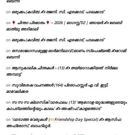
ബെന്നി
ഒരുക്കം (കവിത) ✍ രജനി. സി. എഴക്കാട്, പാലക്കാട്
on
ചിന്താ പ്രഭാതം
– 2026 | ഓഗസ്റ്റ് 02 | ഞായർ ✍
ബേബി
on
മാത്യു അടിമാലി
ഒരുക്കം (കവിത) ✍ രജനി. സി. എഴക്കാട്, പാലക്കാട്
on
രസരാജഗന്ധമുള്ള ഓർമനിലാവ് (ഓണം സ്‌പെഷ്യൽ) ✍റോമി
on
ബെന്നി
ആനുകാലിക ചിന്തകൾ – (13) ✍ തയ്യാറാക്കിയത്: നിർമല
on
അമ്പാട്ട്
സുവിശേഷ വചനങ്ങൾ (164) പ്രൊഫസ്സർ എ.വി. ഇട്ടി,
on
മാവേലിക്കര
സ സ സ ക്ലാസിക് വാരഫലം: (13) ‘ആഗോള യുദ്ധങ്ങളുടെയും
on
കാപട്യത്തിന്റെയും കാലം’ ✍ അഷ്റഫ് കാളത്തോട്
‘വാടാത്ത വേരുകൾ’ (
Friendship Day Special) ✍ ആസിഫ
on
അഫ്രോസ്, ബാംഗ്ലൂർ.