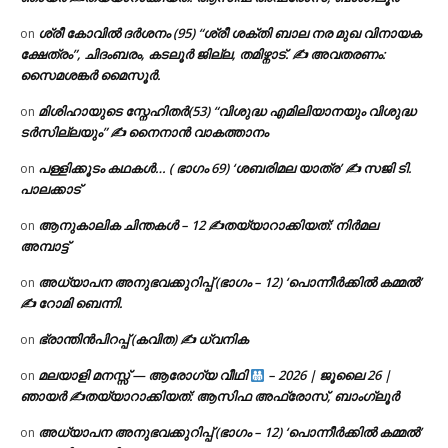
ശ്രീ കോവിൽ ദർശനം (95) “ശ്രീ ശക്തി ബാല നര മുഖ വിനായക
on
ക്ഷേത്രം”, ചിദംബരം, കടലൂർ ജില്ല, തമിഴ്നാട്. ✍ അവതരണം:
സൈമശങ്കർ മൈസൂർ.
മിശിഹായുടെ സ്നേഹിതർ(53) “വിശുദ്ധ എമിലിയാനയും വിശുദ്ധ
on
ടര്‍സില്ലയും” ✍ നൈനാൻ വാകത്താനം
പള്ളിക്കൂടം കഥകൾ… ( ഭാഗം 69) ‘ശബരിമല യാത്ര’ ✍ സജി ടി.
on
പാലക്കാട്
ആനുകാലിക ചിന്തകൾ – 12 ✍തയ്യാറാക്കിയത്: നിർമല
on
അമ്പാട്ട്
അധ്യാപന അനുഭവക്കുറിപ്പ് (ഭാഗം – 12) ‘പൊന്നീർക്കിൽ കമ്മൽ’
on
✍ റോമി ബെന്നി.
ഭ്രാന്തിൻപിറപ്പ് (കവിത) ✍ ധ്വനിക
on
മലയാളി മനസ്സ് — ആരോഗ്യ വീഥി
– 2026 | ജൂലൈ 26 |
on
ഞായർ ✍
തയ്യാറാക്കിയത്: ആസിഫ അഫ്രോസ്, ബാംഗ്ലൂർ
അധ്യാപന അനുഭവക്കുറിപ്പ് (ഭാഗം – 12) ‘പൊന്നീർക്കിൽ കമ്മൽ’
on