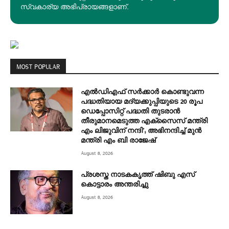
സ്വകാര്യ അഭിപ്രായങ്ങളാണ്.
MOST POPULAR
എല്‍ഡിഎഫ് സര്‍ക്കാര്‍ കൊണ്ടുവന്ന
പദ്ധതിയായ മദ്യക്കുപ്പിയുടെ 20 രൂപ
ഡെപ്പോസിറ്റ് പദ്ധതി തുടരാൻ
തീരുമാനമെടുത്ത എക്‌സൈസ് മന്ത്രി
എം ലിജുവിന് നന്ദി’; അഭിനന്ദിച്ച് മുൻ
മന്ത്രി എം ബി രാജേഷ്
August 8, 2026
പ്രശസ്ത നാടകകൃത്ത് ഷിബു എസ്
കൊട്ടാരം അന്തരിച്ചു
August 8, 2026