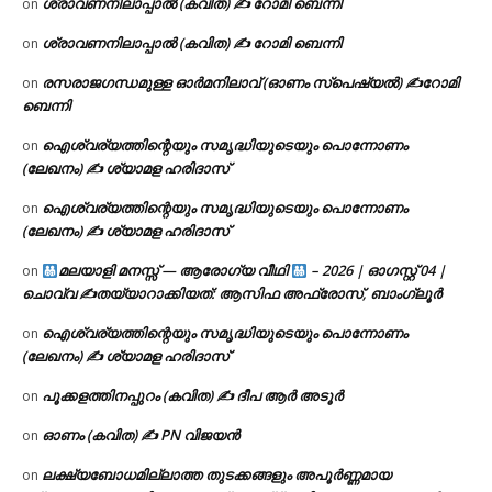
ശ്രാവണനിലാപ്പാൽ (കവിത) ✍ റോമി ബെന്നി
on
ശ്രാവണനിലാപ്പാൽ (കവിത) ✍ റോമി ബെന്നി
on
രസരാജഗന്ധമുള്ള ഓർമനിലാവ് (ഓണം സ്‌പെഷ്യൽ) ✍റോമി
on
ബെന്നി
ഐശ്വര്യത്തിന്റെയും സമൃദ്ധിയുടെയും പൊന്നോണം
on
(ലേഖനം) ✍ ശ്യാമള ഹരിദാസ്
ഐശ്വര്യത്തിന്റെയും സമൃദ്ധിയുടെയും പൊന്നോണം
on
(ലേഖനം) ✍ ശ്യാമള ഹരിദാസ്
മലയാളി മനസ്സ് — ആരോഗ്യ വീഥി
– 2026 | ഓഗസ്റ്റ് 04 |
on
ചൊവ്വ ✍
തയ്യാറാക്കിയത്: ആസിഫ അഫ്രോസ്, ബാംഗ്ലൂർ
ഐശ്വര്യത്തിന്റെയും സമൃദ്ധിയുടെയും പൊന്നോണം
on
(ലേഖനം) ✍ ശ്യാമള ഹരിദാസ്
പൂക്കളത്തിനപ്പുറം (കവിത) ✍ ദീപ ആർ അടൂർ
on
ഓണം (കവിത) ✍ PN വിജയൻ
on
ലക്ഷ്യബോധമില്ലാത്ത തുടക്കങ്ങളും അപൂർണ്ണമായ
on