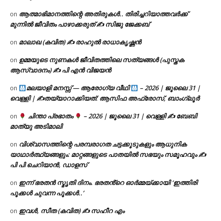
ആത്മാഭിമാനത്തിന്റെ അതിരുകൾ.. തിരിച്ചറിയാത്തവർക്ക്
on
മുന്നിൽ ജീവിതം പാഴാക്കരുത് ✍️ സിജു ജേക്കബ്
മാലാഖ (കവിത) ✍ രാഹുൽ രാധാകൃഷ്ണൻ
on
ഉമ്മയുടെ നുണകൾ ജീവിതത്തിലെ സത്യങ്ങൾ (പുസ്തക
on
ആസ്വാദനം) ✍ പി എൻ വിജയൻ
മലയാളി മനസ്സ് — ആരോഗ്യ വീഥി
– 2026 | ജൂലൈ 31 |
on
വെള്ളി | ✍
തയ്യാറാക്കിയത്: ആസിഫ അഫ്രോസ്, ബാംഗ്ലൂർ
ചിന്താ പ്രഭാതം
– 2026 | ജൂലൈ 31 | വെള്ളി ✍
ബേബി
on
മാത്യു അടിമാലി
വിശ്വാസത്തിന്റെ പരമ്പരാഗത ചട്ടക്കൂടുകളും ആധുനിക
on
യാഥാർത്ഥ്യങ്ങളും: മാറ്റങ്ങളുടെ പാതയിൽ സഭയും സമൂഹവും ✍
പി പി ചെറിയാൻ, ഡാളസ്
ഇന്ന് ഭരതൻ സ്മൃതി ദിനം. ഭരതൻ്റെ ഓർമ്മയ്ക്കായി ‘ഇത്തിരി
on
പൂക്കൾ ചുവന്ന പൂക്കൾ..’
ഇവൾ, സീത (കവിത) ✍ സഹീറ എം
on