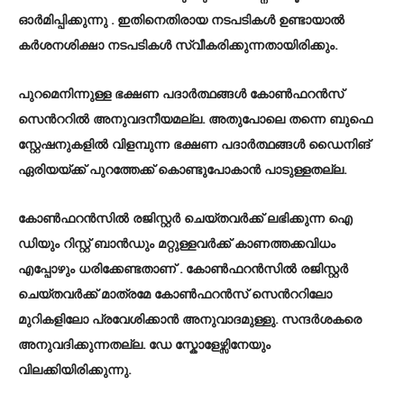
ഓർമിപ്പിക്കുന്നു . ഇതിനെതിരായ നടപടികൾ ഉണ്ടായാൽ
കർശനശിക്ഷാ നടപടികൾ സ്വീകരിക്കുന്നതായിരിക്കും.
പുറമെനിന്നുള്ള ഭക്ഷണ പദാർത്ഥങ്ങൾ കോൺഫറൻസ്
സെൻററിൽ അനുവദനീയമല്ല. അതുപോലെ തന്നെ ബുഫെ
സ്റ്റേഷനുകളിൽ വിളമ്പുന്ന ഭക്ഷണ പദാർത്ഥങ്ങൾ ഡൈനിങ്
ഏരിയയ്ക്ക് പുറത്തേക്ക് കൊണ്ടുപോകാൻ പാടുള്ളതല്ല.
കോൺഫറൻസിൽ രജിസ്റ്റർ ചെയ്തവർക്ക് ലഭിക്കുന്ന ഐ
ഡിയും റിസ്റ്റ് ബാൻഡും മറ്റുള്ളവർക്ക് കാണത്തക്കവിധം
എപ്പോഴും ധരിക്കേണ്ടതാണ് . കോൺഫറൻസിൽ രജിസ്റ്റർ
ചെയ്തവർക്ക് മാത്രമേ കോൺഫറൻസ് സെൻററിലോ
മുറികളിലോ പ്രവേശിക്കാൻ അനുവാദമുള്ളു. സന്ദർശകരെ
അനുവദിക്കുന്നതല്ല. ഡേ സ്കോളേഴ്സിനേയും
വിലക്കിയിരിക്കുന്നു.