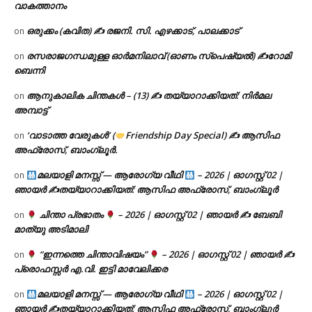
വാകത്താനം
ഒരുക്കം (കവിത) ✍ രജനി. സി. എഴക്കാട്, പാലക്കാട്
on
രസരാജഗന്ധമുള്ള ഓർമനിലാവ് (ഓണം സ്‌പെഷ്യൽ) ✍റോമി
on
ബെന്നി
ആനുകാലിക ചിന്തകൾ – (13) ✍ തയ്യാറാക്കിയത്: നിർമല
on
അമ്പാട്ട്
‘വാടാത്ത വേരുകൾ’ (
Friendship Day Special) ✍ ആസിഫ
on
അഫ്രോസ്, ബാംഗ്ലൂർ.
മലയാളി മനസ്സ് — ആരോഗ്യ വീഥി
– 2026 | ഓഗസ്റ്റ് 02 |
on
ഞായർ ✍
തയ്യാറാക്കിയത്: ആസിഫ അഫ്രോസ്, ബാംഗ്ലൂർ
ചിന്താ പ്രഭാതം
– 2026 | ഓഗസ്റ്റ് 02 | ഞായർ ✍
ബേബി
on
മാത്യു അടിമാലി
“ഇന്നത്തെ ചിന്താവിഷയം”
– 2026 | ഓഗസ്റ്റ് 02 | ഞായർ ✍
on
പ്രൊഫസ്സർ എ.വി. ഇട്ടി മാവേലിക്കര
മലയാളി മനസ്സ് — ആരോഗ്യ വീഥി
– 2026 | ഓഗസ്റ്റ് 02 |
on
ഞായർ ✍
തയ്യാറാക്കിയത്: ആസിഫ അഫ്രോസ്, ബാംഗ്ലൂർ