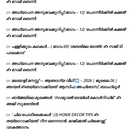
✍ റോമി ബെന്നി.
അധ്യാപന അനുഭവക്കുറിപ്പ് (ഭാഗം – 12) ‘പൊന്നീർക്കിൽ കമ്മൽ’
on
✍ റോമി ബെന്നി.
അധ്യാപന അനുഭവക്കുറിപ്പ് (ഭാഗം – 12) ‘പൊന്നീർക്കിൽ കമ്മൽ’
on
✍ റോമി ബെന്നി.
പള്ളിക്കൂടം കഥകൾ… ( ഭാഗം 69) ‘ശബരിമല യാത്ര’ ✍ സജി ടി.
on
പാലക്കാട്
അധ്യാപന അനുഭവക്കുറിപ്പ് (ഭാഗം – 12) ‘പൊന്നീർക്കിൽ കമ്മൽ’
on
✍ റോമി ബെന്നി.
മലയാളി മനസ്സ് — ആരോഗ്യ വീഥി
– 2026 | ജൂലൈ 26 |
on
ഞായർ ✍
തയ്യാറാക്കിയത്: ആസിഫ അഫ്രോസ്, ബാംഗ്ലൂർ
ഓർമ്മയിലെ മുഖങ്ങൾ: ‘സാമുവൽ ടെയ്ലർ കോൾറിഡ്ജ് ‘ ✍
on
അജി സുരേന്ദ്രൻ
‘ ചില പൊടിക്കൈകൾ ‘ (3) HOME DECOR TIPS ✍
on
തയ്യാറാക്കിയത്: റീന നൈനാൻ, മാജിക്കൽ ഫ്ലേവേഴ്സ്,
വാകത്താനം