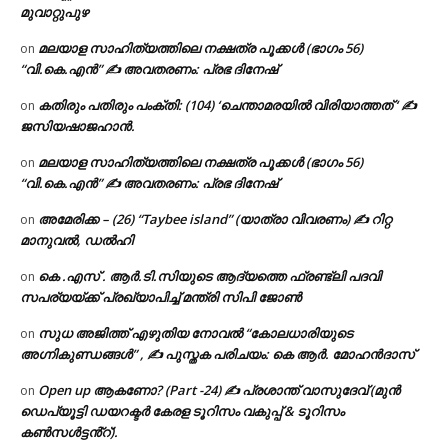
മുവാറ്റുപുഴ
മലയാള സാഹിത്യത്തിലെ നക്ഷത്ര പൂക്കൾ (ഭാഗം 56)
on
“വി.കെ.എൻ” ✍ അവതരണം: പ്രഭ ദിനേഷ്
കതിരും പതിരും പംക്തി: (104) ‘ചെന്താമരയിൽ വിരിയാത്തത് ‘ ✍
on
ജസിയഷാജഹാൻ.
മലയാള സാഹിത്യത്തിലെ നക്ഷത്ര പൂക്കൾ (ഭാഗം 56)
on
“വി.കെ.എൻ” ✍ അവതരണം: പ്രഭ ദിനേഷ്
അമേരിക്ക – (26) “Taybee island” (യാത്രാ വിവരണം) ✍ റിറ്റ
on
മാനുവൽ, ഡൽഹി
കെ .എസ് . ആർ.ടി.സിയുടെ ആദ്യത്തെ ഫ്രണ്ട്ലി പദവി
on
സപര്യയ്ക്ക് പ്രഖ്യാപിച്ച് മന്ത്രി സിപി ജോൺ
സുധ അജിത്ത് എഴുതിയ നോവൽ “കോലധാരിയുടെ
on
അഗ്നികുണ്ഡങ്ങള്‍” , ✍ പുസ്തക പരിചയം: കെ ആർ. മോഹൻദാസ്
Open up ആകണോ? (Part -24) ✍ പ്രശാന്ത് വാസുദേവ് (മുൻ
on
ഡെപ്യൂട്ടി ഡയറക്ടർ കേരള ടൂറിസം വകുപ്പ് & ടൂറിസം
കൺസൾട്ടൻ്റ്).