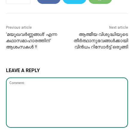
Previous article
Next article
‘മയൂഖവർണ്ണങ്ങൾ’ എന്ന
ആത്മീയ വിശുദ്ധിയുടെ
കഥാസമാഹാരത്തിന്
തീർത്ഥാനുഭവങ്ങൾക്കായി
ആശംസകൾ !!
വിൻധം റിസോർട്ട് ഒരുങ്ങി
LEAVE A REPLY
Comment: