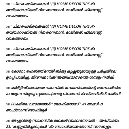
‘ ചില പൊടിക്കൈകൾ ‘ (3) HOME DECOR TIPS ✍
on
തയ്യാറാക്കിയത്: റീന നൈനാൻ, മാജിക്കൽ ഫ്ലേവേഴ്സ്,
വാകത്താനം
‘ ചില പൊടിക്കൈകൾ ‘ (3) HOME DECOR TIPS ✍
on
തയ്യാറാക്കിയത്: റീന നൈനാൻ, മാജിക്കൽ ഫ്ലേവേഴ്സ്,
വാകത്താനം
‘ ചില പൊടിക്കൈകൾ ‘ (3) HOME DECOR TIPS ✍
on
തയ്യാറാക്കിയത്: റീന നൈനാൻ, മാജിക്കൽ ഫ്ലേവേഴ്സ്,
വാകത്താനം
കോറോ ഹെൽത്ത് മന്ത്രി ബിന്ദു കൃഷ്ണയുമായുള്ള ചർച്ചയിലെ
on
ഉറപ്പ് പാലിച്ചു, ജീവനക്കാർക്ക് അഞ്ച് മാസത്തെ ശമ്പളം നൽകി
ബ്രിട്ടീഷ് കാലത്തെ തഹസിൽ: സോണിപത്തിന്റെ ഭരണചരിത്രം
on
പറയുന്ന നിശ്ശബ്ദ സ്മാരകം (ലഘു വിവരണം) ✍ ജിഷ ദിലീപ് ഡൽഹി
80കളിലെ വസന്തങ്ങൾ ” ലോഹിതദാസ് ” ✍ ആസിഫ
on
അഫ്രോസ് ബാംഗ്ലൂർ.
അപ്പുവിന്റെ സാഹസിക കഥകൾ (ബാല നോവൽ – അദ്ധ്യായം
on
23) ‘കണ്ണുനീർച്ചാലുകൾ ‘ ✍ സോഫിയാമ്മ ജോസ്, വാഴക്കുളം,