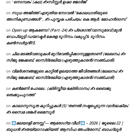
‘ നൊമ്പരം’ (കഥ) ✍സിസ്റ്റർ ഉഷാ ജോർജ്
on
സുധ അജിത്ത് എഴുതിയ നോവൽ “കോലധാരിയുടെ
on
അഗ്നികുണ്ഡങ്ങള്‍” , ✍ പുസ്തക പരിചയം: കെ ആർ. മോഹൻദാസ്
Open up ആകണോ? (Part -24) ✍ പ്രശാന്ത് വാസുദേവ് (മുൻ
on
ഡെപ്യൂട്ടി ഡയറക്ടർ കേരള ടൂറിസം വകുപ്പ് & ടൂറിസം
കൺസൾട്ടൻ്റ്).
ചില മടങ്ങിവരവുകൾ മുറിവേൽപ്പിക്കാനുള്ളതാണ്! (ലേഖനം) ✍️
on
സിജു ജേക്കബ്, ഓസ്‌ട്രേലിയ (എഴുത്തുകാരൻ/സഞ്ചാരി)
വിമർശനങ്ങളുടെ കാറ്റിൽ ഉലയാത്ത ജീവിതങ്ങൾ (ലേഖനം) ✍️
on
സിജു ജേക്കബ്, ഓസ്‌ട്രേലിയ (എഴുത്തുകാരൻ/സഞ്ചാരി)
കൺമണി പോലെ.. (ക്രിസ്തീയ ഭക്തിഗാനം) ✍ ബൈജു
on
തെക്കുംപുറത്ത്
കാലാനുസൃത കുറിപ്പുകൾ (5) ‘തണൽ നഷ്ടപ്പെടുന്ന വാർദ്ധക്യം’
on
✍ സൈമ ശങ്കർ മൈസൂർ
മലയാളി മനസ്സ് — ആരോഗ്യ വീഥി
– 2026 | ജൂലൈ 22 |
on
ബുധൻ ✍
തയ്യാറാക്കിയത്: ആസിഫ അഫ്രോസ്, ബാംഗ്ലൂർ