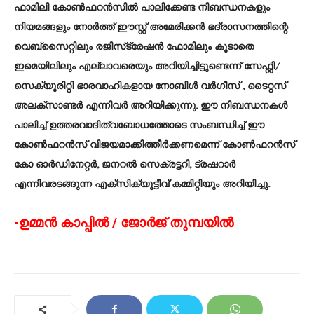
ഫാമിലി കോൺഫറൻസിൽ പാലിക്കേണ്ട നിബന്ധനകളും
നിയമങ്ങളും നോർത്ത് ഈസ്റ്റ് അമേരിക്കൻ ഭദ്രാസനത്തിന്റെ
വെബ്‌സൈറ്റിലും രജിസ്‌ട്രേഷൻ ഫോമിലും കൂടാതെ
ഇമെയിലിലും എല്ലാവരെയും അറിയിച്ചിട്ടുണ്ടെന്ന് സേഫ്റ്റി/
സെക്യൂരിറ്റി ഭാരവാഹികളായ നോബിൾ വർഗീസ് , ടൈറ്റസ്
അലക്‌സാണ്ടർ എന്നിവർ അറിയിക്കുന്നു. ഈ നിബന്ധനകൾ
പാലിച്ച് ഉത്തരവാദിത്വബോധത്തോടെ സംബന്ധിച്ച് ഈ
കോൺഫറൻസ് വിജയമാക്കിത്തീർക്കണമെന്ന് കോൺഫറൻസ്
കോ ഓർഡിനേറ്റർ, ജനറൽ സെക്രട്ടറി, ട്രഷറാർ
എന്നിവരടങ്ങുന്ന എക്സിക്യൂട്ടീവ് കമ്മിറ്റിയും അറിയിച്ചു.
-ഉമ്മൻ കാപ്പിൽ / ജോർജ് തുമ്പയിൽ