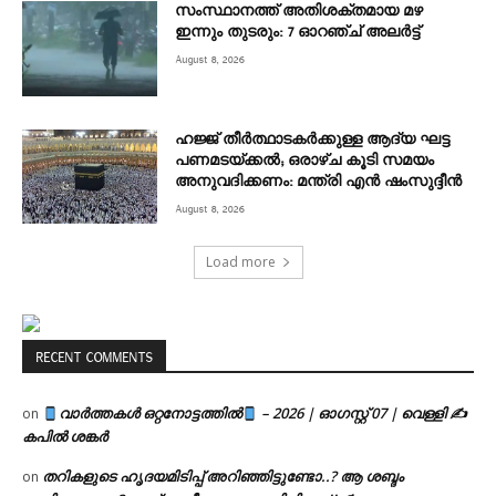
സംസ്ഥാനത്ത് അതിശക്തമായ മഴ
ഇന്നും തുടരും: 7 ഓറഞ്ച് അലർട്ട്
August 8, 2026
ഹജ്ജ് തീർത്ഥാടകർക്കുള്ള ആദ്യ ഘട്ട
പണമടയ്ക്കൽ; ഒരാഴ്ച കൂടി സമയം
അനുവദിക്കണം: മന്ത്രി എൻ ഷംസുദ്ദീൻ
August 8, 2026
Load more
RECENT COMMENTS
വാർത്തകൾ ഒറ്റനോട്ടത്തിൽ
– 2026 | ഓഗസ്റ്റ് 07 | വെള്ളി ✍
on
കപിൽ ശങ്കർ
തറികളുടെ ഹൃദയമിടിപ്പ് അറിഞ്ഞിട്ടുണ്ടോ..? ആ ശബ്ദം
on