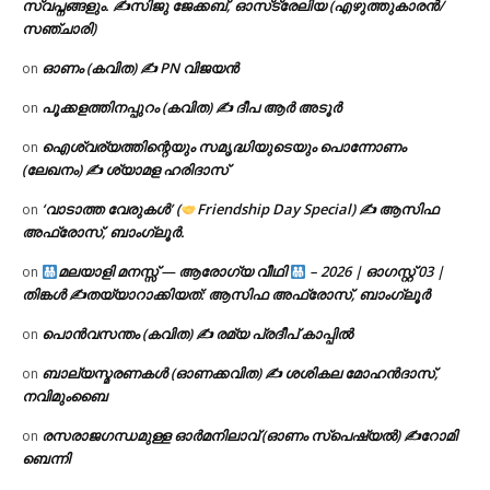
സ്വപ്നങ്ങളും. ✍️സിജു ജേക്കബ്, ഓസ്‌ട്രേലിയ (എഴുത്തുകാരൻ/
സഞ്ചാരി)
ഓണം (കവിത) ✍ PN വിജയൻ
on
പൂക്കളത്തിനപ്പുറം (കവിത) ✍ ദീപ ആർ അടൂർ
on
ഐശ്വര്യത്തിന്റെയും സമൃദ്ധിയുടെയും പൊന്നോണം
on
(ലേഖനം) ✍ ശ്യാമള ഹരിദാസ്
‘വാടാത്ത വേരുകൾ’ (
Friendship Day Special) ✍ ആസിഫ
on
അഫ്രോസ്, ബാംഗ്ലൂർ.
മലയാളി മനസ്സ് — ആരോഗ്യ വീഥി
– 2026 | ഓഗസ്റ്റ് 03 |
on
തിങ്കൾ ✍
തയ്യാറാക്കിയത്: ആസിഫ അഫ്രോസ്, ബാംഗ്ലൂർ
പൊൻവസന്തം (കവിത) ✍ രമ്യ പ്രദീപ് കാപ്പിൽ
on
ബാല്യസ്മരണകൾ (ഓണക്കവിത) ✍ ശശികല മോഹൻദാസ്,
on
നവിമുംബൈ
രസരാജഗന്ധമുള്ള ഓർമനിലാവ് (ഓണം സ്‌പെഷ്യൽ) ✍റോമി
on
ബെന്നി