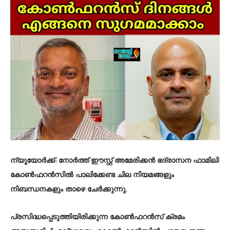
ന്യൂയോർക്ക്:
നോർത്ത് ഈസ്റ്റ് അമേരിക്കൻ ഭദ്രാസന ഫാമിലി
കോൺഫറൻസിൽ പാലിക്കേണ്ട ചില നിയമങ്ങളും
നിബന്ധനകളും താഴെ ചേർക്കുന്നു.
പ്രസിദ്ധപ്പെടുത്തിയിരിക്കുന്ന കോൺഫറൻസ് ക്രമം