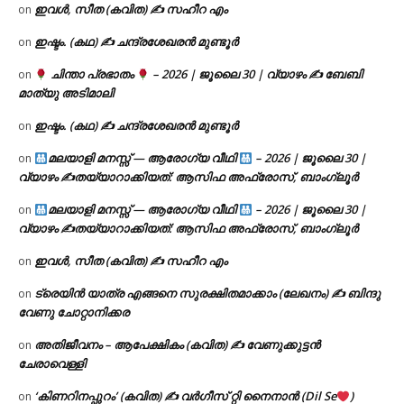
ഇവൾ, സീത (കവിത) ✍ സഹീറ എം
on
ഇഷ്ടം. (കഥ) ✍ ചന്ദ്രശേഖരൻ മുണ്ടൂർ
on
ചിന്താ പ്രഭാതം
– 2026 | ജൂലൈ 30 | വ്യാഴം ✍
ബേബി
on
മാത്യു അടിമാലി
ഇഷ്ടം. (കഥ) ✍ ചന്ദ്രശേഖരൻ മുണ്ടൂർ
on
മലയാളി മനസ്സ് — ആരോഗ്യ വീഥി
– 2026 | ജൂലൈ 30 |
on
വ്യാഴം ✍
തയ്യാറാക്കിയത്: ആസിഫ അഫ്രോസ്, ബാംഗ്ലൂർ
മലയാളി മനസ്സ് — ആരോഗ്യ വീഥി
– 2026 | ജൂലൈ 30 |
on
വ്യാഴം ✍
തയ്യാറാക്കിയത്: ആസിഫ അഫ്രോസ്, ബാംഗ്ലൂർ
ഇവൾ, സീത (കവിത) ✍ സഹീറ എം
on
ട്രെയിൻ യാത്ര എങ്ങനെ സുരക്ഷിതമാക്കാം (ലേഖനം) ✍ ബിന്ദു
on
വേണു ചോറ്റാനിക്കര
അതിജീവനം – ആപേക്ഷികം (കവിത) ✍ വേണുക്കുട്ടൻ
on
ചേരാവെള്ളി
‘കിണറിനപ്പുറം’ (കവിത) ✍ വർഗീസ് റ്റി നൈനാൻ (Dil Se
)
on