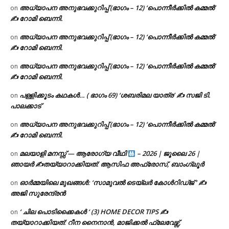
അധ്യാപന അനുഭവക്കുറിപ്പ് (ഭാഗം – 12) ‘പൊന്നീർക്കിൽ കമ്മൽ’
on
✍ റോമി ബെന്നി.
അധ്യാപന അനുഭവക്കുറിപ്പ് (ഭാഗം – 12) ‘പൊന്നീർക്കിൽ കമ്മൽ’
on
✍ റോമി ബെന്നി.
അധ്യാപന അനുഭവക്കുറിപ്പ് (ഭാഗം – 12) ‘പൊന്നീർക്കിൽ കമ്മൽ’
on
✍ റോമി ബെന്നി.
പള്ളിക്കൂടം കഥകൾ… ( ഭാഗം 69) ‘ശബരിമല യാത്ര’ ✍ സജി ടി.
on
പാലക്കാട്
അധ്യാപന അനുഭവക്കുറിപ്പ് (ഭാഗം – 12) ‘പൊന്നീർക്കിൽ കമ്മൽ’
on
✍ റോമി ബെന്നി.
മലയാളി മനസ്സ് — ആരോഗ്യ വീഥി
– 2026 | ജൂലൈ 26 |
on
ഞായർ ✍
തയ്യാറാക്കിയത്: ആസിഫ അഫ്രോസ്, ബാംഗ്ലൂർ
ഓർമ്മയിലെ മുഖങ്ങൾ: ‘സാമുവൽ ടെയ്ലർ കോൾറിഡ്ജ് ‘ ✍
on
അജി സുരേന്ദ്രൻ
‘ ചില പൊടിക്കൈകൾ ‘ (3) HOME DECOR TIPS ✍
on
തയ്യാറാക്കിയത്: റീന നൈനാൻ, മാജിക്കൽ ഫ്ലേവേഴ്സ്,