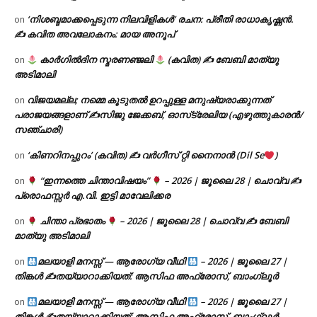
‘നിശബ്ദമാക്കപ്പെടുന്ന നിലവിളികൾ’ രചന: പ്രീതി രാധാകൃഷ്ണൻ.
on
✍ കവിത അവലോകനം: മായ അനൂപ്
കാർഗിൽദിന സ്മരണഞ്ജലി
(കവിത) ✍ ബേബി മാത്യു
on
അടിമാലി
വിജയമല്ല; നമ്മെ കൂടുതൽ ഉറപ്പുള്ള മനുഷ്യരാക്കുന്നത്
on
പരാജയങ്ങളാണ് ✍️സിജു ജേക്കബ്, ഓസ്‌ട്രേലിയ (എഴുത്തുകാരൻ/
സഞ്ചാരി)
‘കിണറിനപ്പുറം’ (കവിത) ✍ വർഗീസ് റ്റി നൈനാൻ (Dil Se
)
on
“ഇന്നത്തെ ചിന്താവിഷയം”
– 2026 | ജൂലൈ 28 | ചൊവ്വ ✍
on
പ്രൊഫസ്സർ എ.വി. ഇട്ടി മാവേലിക്കര
ചിന്താ പ്രഭാതം
– 2026 | ജൂലൈ 28 | ചൊവ്വ ✍
ബേബി
on
മാത്യു അടിമാലി
മലയാളി മനസ്സ് — ആരോഗ്യ വീഥി
– 2026 | ജൂലൈ 27 |
on
തിങ്കൾ ✍
തയ്യാറാക്കിയത്: ആസിഫ അഫ്രോസ്, ബാംഗ്ലൂർ
മലയാളി മനസ്സ് — ആരോഗ്യ വീഥി
– 2026 | ജൂലൈ 27 |
on
തിങ്കൾ ✍
തയ്യാറാക്കിയത്: ആസിഫ അഫ്രോസ്, ബാംഗ്ലൂർ