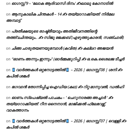
ഓഗസ്റ്റ് 9 – ‘ലോക ആദിവാസി ദിനം’ ✍️ലാലു കോനാടിൽ
on
ആനുകാലിക ചിന്തകൾ – 14 ✍ തയ്യാറാക്കിയത്: നിർമല
on
അമ്പാട്ട്
പ്രതീക്ഷയുടെ രാഷ്ട്രീയവും അതിജീവനത്തിന്റെ
on
തത്ത്വചിന്തയും.. ✍️ സിജു ജേക്കബ് (എഴുത്തുകാരൻ, സഞ്ചാരി)
ചിങ്ങ ചാരുതയണയുമ്പോൾ (കവിത) ✍ കല്ലറ അജയൻ
on
“ഓണം അന്നും ഇന്നും” (ഓർമ്മക്കുറിപ്പ്) ✍ ഒ.കെ.ശൈലജ ടീച്ചർ
on
വാർത്തകൾ ഒറ്റനോട്ടത്തിൽ
– 2026 | ഓഗസ്റ്റ് 08 | ശനി ✍
on
കപിൽ ശങ്കർ
ഭഗവാൻ തോന്നിപ്പിച്ച ഐഡിയ (കഥ) ✍ റിറ്റ മാനുവൽ, ഡൽഹി
on
ഓണം സ്പെഷ്യൽ പാചകം – ‘ ചെറുനാരങ്ങ അച്ചാർ ‘ ✍
on
തയ്യാറാക്കിയത്: റീന നൈനാൻ, മാജിക്കൽ ഫ്ലേവേഴ്സ്,
വാകത്താനം
വാർത്തകൾ ഒറ്റനോട്ടത്തിൽ
– 2026 | ഓഗസ്റ്റ് 07 | വെള്ളി ✍
on
കപിൽ ശങ്കർ