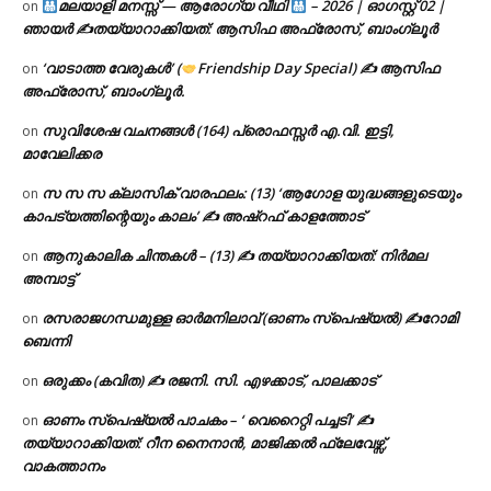
മലയാളി മനസ്സ് — ആരോഗ്യ വീഥി
– 2026 | ഓഗസ്റ്റ് 02 |
on
ഞായർ ✍
തയ്യാറാക്കിയത്: ആസിഫ അഫ്രോസ്, ബാംഗ്ലൂർ
‘വാടാത്ത വേരുകൾ’ (
Friendship Day Special) ✍ ആസിഫ
on
അഫ്രോസ്, ബാംഗ്ലൂർ.
സുവിശേഷ വചനങ്ങൾ (164) പ്രൊഫസ്സർ എ.വി. ഇട്ടി,
on
മാവേലിക്കര
സ സ സ ക്ലാസിക് വാരഫലം: (13) ‘ആഗോള യുദ്ധങ്ങളുടെയും
on
കാപട്യത്തിന്റെയും കാലം’ ✍ അഷ്റഫ് കാളത്തോട്
ആനുകാലിക ചിന്തകൾ – (13) ✍ തയ്യാറാക്കിയത്: നിർമല
on
അമ്പാട്ട്
രസരാജഗന്ധമുള്ള ഓർമനിലാവ് (ഓണം സ്‌പെഷ്യൽ) ✍റോമി
on
ബെന്നി
ഒരുക്കം (കവിത) ✍ രജനി. സി. എഴക്കാട്, പാലക്കാട്
on
ഓണം സ്പെഷ്യൽ പാചകം – ‘ വെറൈറ്റി പച്ചടി’ ✍
on
തയ്യാറാക്കിയത്: റീന നൈനാൻ, മാജിക്കൽ ഫ്ലേവേഴ്സ്,
വാകത്താനം