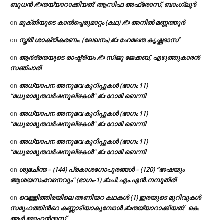
ബുധൻ ✍
തയ്യാറാക്കിയത്: ആസിഫ അഫ്രോസ്, ബാംഗ്ലൂർ
മുക്തിയുടെ കാൽപ്പെരുമാറ്റം (കഥ) ✍ അനിൽ മണ്ണത്തൂർ
on
സ്ത്രീ ശാക്തീകരണം. (ലേഖനം) ✍ ഹേമലത കൃഷ്ണദാസ്
on
ആർദ്രതയുടെ രാഷ്ട്രീയം ✍️ സിജു ജേക്കബ്, എഴുത്തുകാരൻ
on
സഞ്ചാരി
അധ്യാപന അനുഭവ കുറിപ്പുകൾ (ഭാഗം 11)
on
“മധുരാമൃതവർഷനൂലിഴകൾ” ✍ റോമി ബെന്നി
അധ്യാപന അനുഭവ കുറിപ്പുകൾ (ഭാഗം 11)
on
“മധുരാമൃതവർഷനൂലിഴകൾ” ✍ റോമി ബെന്നി
അധ്യാപന അനുഭവ കുറിപ്പുകൾ (ഭാഗം 11)
on
“മധുരാമൃതവർഷനൂലിഴകൾ” ✍ റോമി ബെന്നി
ശുഭചിന്ത – (144) പ്രകാശഗോപുരങ്ങൾ – (120) “ഭാഷയും
on
ആശയസംവേദനവും” (ഭാഗം-1) ✍പി.എം.എൻ.നമ്പൂതിരി
വെള്ളിത്തിരയിലെ അണിയറ കഥകൾ (1) ഇരയുടെ മുറിവുകൾ
on
സമൂഹത്തിന്‍റെ കണ്ണാടിയാകുമ്പോൾ ✍തയ്യാറാക്കിയത്: കെ.
ആര്‍ മോഹന്‍ദാസ്