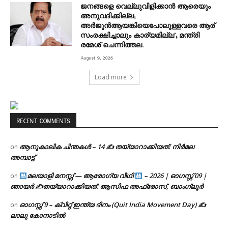
ജനങ്ങളെ വെല്ലുവിളിക്കാൻ ആരെയും
അനുവദിക്കില്ല;
അർജുൻആയങ്കിയെപോലുള്ളവരെ ആര്
സംരക്ഷിച്ചാലും കാര്യമില്ല’; മന്ത്രി
രമേശ് ചെന്നിത്തല.
August 9, 2026
Load more
RECENT COMMENTS
ആനുകാലിക ചിന്തകൾ – 14 ✍ തയ്യാറാക്കിയത്: നിർമല
on
അമ്പാട്ട്
മലയാളി മനസ്സ് — ആരോഗ്യ വീഥി
– 2026 | ഓഗസ്റ്റ് 09 |
on
ഞായർ ✍
തയ്യാറാക്കിയത്: ആസിഫ അഫ്രോസ്, ബാംഗ്ലൂർ
ഓഗസ്റ്റ് 9 – ക്വിറ്റ് ഇന്ത്യ ദിനം (Quit India Movement Day) ✍
on
ലാലു കോനാടിൽ