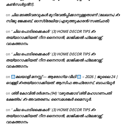
കൺസൾട്ടൻ്റ്).
ചില മടങ്ങിവരവുകൾ മുറിവേൽപ്പിക്കാനുള്ളതാണ്! (ലേഖനം) ✍️
on
സിജു ജേക്കബ്, ഓസ്‌ട്രേലിയ (എഴുത്തുകാരൻ/സഞ്ചാരി)
‘ ചില പൊടിക്കൈകൾ ‘ (3) HOME DECOR TIPS ✍
on
തയ്യാറാക്കിയത്: റീന നൈനാൻ, മാജിക്കൽ ഫ്ലേവേഴ്സ്,
വാകത്താനം
‘ ചില പൊടിക്കൈകൾ ‘ (3) HOME DECOR TIPS ✍
on
തയ്യാറാക്കിയത്: റീന നൈനാൻ, മാജിക്കൽ ഫ്ലേവേഴ്സ്,
വാകത്താനം
മലയാളി മനസ്സ് — ആരോഗ്യ വീഥി
– 2026 | ജൂലൈ 24 |
on
വെള്ളി ✍
തയ്യാറാക്കിയത്: ആസിഫ അഫ്രോസ്, ബാംഗ്ലൂർ
ശ്രീ കോവിൽ ദർശനം (94) ‘വഴുതക്കാട് ശ്രീ മഹാഗണപതി
on
ക്ഷേത്രം’ ✍ അവതരണം: സൈമശങ്കർ മൈസൂർ.
‘ ചില പൊടിക്കൈകൾ ‘ (3) HOME DECOR TIPS ✍
on
തയ്യാറാക്കിയത്: റീന നൈനാൻ, മാജിക്കൽ ഫ്ലേവേഴ്സ്,
വാകത്താനം