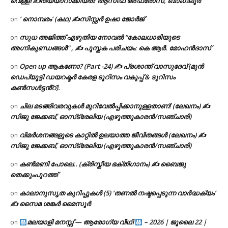
വെള്ളി ✍
തയ്യാറാക്കിയത്: ആസിഫ അഫ്രോസ്, ബാംഗ്ലൂർ
‘ നൊമ്പരം’ (കഥ) ✍സിസ്റ്റർ ഉഷാ ജോർജ്
on
സുധ അജിത്ത് എഴുതിയ നോവൽ “കോലധാരിയുടെ
on
അഗ്നികുണ്ഡങ്ങള്‍” , ✍ പുസ്തക പരിചയം: കെ ആർ. മോഹൻദാസ്
Open up ആകണോ? (Part -24) ✍ പ്രശാന്ത് വാസുദേവ് (മുൻ
on
ഡെപ്യൂട്ടി ഡയറക്ടർ കേരള ടൂറിസം വകുപ്പ് & ടൂറിസം
കൺസൾട്ടൻ്റ്).
ചില മടങ്ങിവരവുകൾ മുറിവേൽപ്പിക്കാനുള്ളതാണ്! (ലേഖനം) ✍️
on
സിജു ജേക്കബ്, ഓസ്‌ട്രേലിയ (എഴുത്തുകാരൻ/സഞ്ചാരി)
വിമർശനങ്ങളുടെ കാറ്റിൽ ഉലയാത്ത ജീവിതങ്ങൾ (ലേഖനം) ✍️
on
സിജു ജേക്കബ്, ഓസ്‌ട്രേലിയ (എഴുത്തുകാരൻ/സഞ്ചാരി)
കൺമണി പോലെ.. (ക്രിസ്തീയ ഭക്തിഗാനം) ✍ ബൈജു
on
തെക്കുംപുറത്ത്
കാലാനുസൃത കുറിപ്പുകൾ (5) ‘തണൽ നഷ്ടപ്പെടുന്ന വാർദ്ധക്യം’
on
✍ സൈമ ശങ്കർ മൈസൂർ
മലയാളി മനസ്സ് — ആരോഗ്യ വീഥി
– 2026 | ജൂലൈ 22 |
on