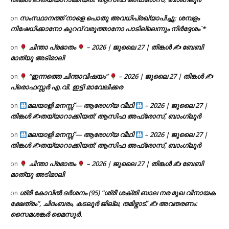
സംസ്ഥാനത്ത് നാളെ പൊതു അവധിപ്രഖ്യാപിച്ചു; ശമ്പളം
on
നിഷേധിക്കാനോ കുറവ് വരുത്താനോ പാടില്ലെന്നും നിർദ്ദേശം`*
ചിന്താ പ്രഭാതം
– 2026 | ജൂലൈ 27 | തിങ്കൾ ✍
ബേബി
on
മാത്യു അടിമാലി
“ഇന്നത്തെ ചിന്താവിഷയം”
– 2026 | ജൂലൈ 27 | തിങ്കൾ ✍
on
പ്രൊഫസ്സർ എ.വി. ഇട്ടി മാവേലിക്കര
മലയാളി മനസ്സ് — ആരോഗ്യ വീഥി
– 2026 | ജൂലൈ 27 |
on
തിങ്കൾ ✍
തയ്യാറാക്കിയത്: ആസിഫ അഫ്രോസ്, ബാംഗ്ലൂർ
മലയാളി മനസ്സ് — ആരോഗ്യ വീഥി
– 2026 | ജൂലൈ 27 |
on
തിങ്കൾ ✍
തയ്യാറാക്കിയത്: ആസിഫ അഫ്രോസ്, ബാംഗ്ലൂർ
ചിന്താ പ്രഭാതം
– 2026 | ജൂലൈ 27 | തിങ്കൾ ✍
ബേബി
on
മാത്യു അടിമാലി
ശ്രീ കോവിൽ ദർശനം (95) “ശ്രീ ശക്തി ബാല നര മുഖ വിനായക
on
ക്ഷേത്രം”, ചിദംബരം, കടലൂർ ജില്ല, തമിഴ്നാട്. ✍ അവതരണം:
സൈമശങ്കർ മൈസൂർ.