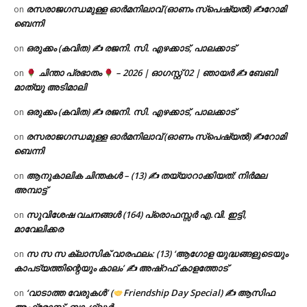
രസരാജഗന്ധമുള്ള ഓർമനിലാവ് (ഓണം സ്‌പെഷ്യൽ) ✍റോമി
on
ബെന്നി
ഒരുക്കം (കവിത) ✍ രജനി. സി. എഴക്കാട്, പാലക്കാട്
on
ചിന്താ പ്രഭാതം
– 2026 | ഓഗസ്റ്റ് 02 | ഞായർ ✍
ബേബി
on
മാത്യു അടിമാലി
ഒരുക്കം (കവിത) ✍ രജനി. സി. എഴക്കാട്, പാലക്കാട്
on
രസരാജഗന്ധമുള്ള ഓർമനിലാവ് (ഓണം സ്‌പെഷ്യൽ) ✍റോമി
on
ബെന്നി
ആനുകാലിക ചിന്തകൾ – (13) ✍ തയ്യാറാക്കിയത്: നിർമല
on
അമ്പാട്ട്
സുവിശേഷ വചനങ്ങൾ (164) പ്രൊഫസ്സർ എ.വി. ഇട്ടി,
on
മാവേലിക്കര
സ സ സ ക്ലാസിക് വാരഫലം: (13) ‘ആഗോള യുദ്ധങ്ങളുടെയും
on
കാപട്യത്തിന്റെയും കാലം’ ✍ അഷ്റഫ് കാളത്തോട്
‘വാടാത്ത വേരുകൾ’ (
Friendship Day Special) ✍ ആസിഫ
on