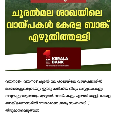
വയനാട്
:- വയനാട് ചൂരൽ മല ശാഖയിലെ വായ്പക്കാരിൽ
മരണപ്പെട്ടവരുടെയും ഈടു നൽകിയ വീടും വസ്തുവകകളും
നഷ്ടപ്പെട്ടവരുടെയും മുഴുവൻ വായ്പകളും എഴുതി തള്ളി. കേരള
ബാങ്ക് ഭരണസമിതി യോഗമാണ് ഇതു സംബന്ധിച്ച്
തീരുമാനമെടുത്തത്.