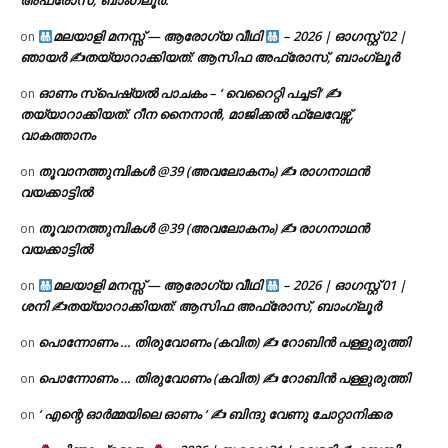
അഫ്രോസ്, ബാംഗ്ലൂർ.
മലയാളി മനസ്സ് — ആരോഗ്യ വീഥി
– 2026 | ഓഗസ്റ്റ് 02 |
on
ഞായർ ✍
തയ്യാറാക്കിയത്: ആസിഫ അഫ്രോസ്, ബാംഗ്ലൂർ
ഓണം സ്പെഷ്യൽ പാചകം – ‘ വെറൈറ്റി പച്ചടി’ ✍
on
തയ്യാറാക്കിയത്: റീന നൈനാൻ, മാജിക്കൽ ഫ്ലേവേഴ്സ്,
വാകത്താനം
തൂവാനത്തുമ്പികൾ @39 (അവലോകനം) ✍ രാഗനാഥൻ
on
വയക്കാട്ടിൽ
തൂവാനത്തുമ്പികൾ @39 (അവലോകനം) ✍ രാഗനാഥൻ
on
വയക്കാട്ടിൽ
മലയാളി മനസ്സ് — ആരോഗ്യ വീഥി
– 2026 | ഓഗസ്റ്റ് 01 |
on
ശനി ✍
തയ്യാറാക്കിയത്: ആസിഫ അഫ്രോസ്, ബാംഗ്ലൂർ
പൊന്നോണം … തിരുവോണം (കവിത) ✍ റോബിൻ പള്ളുരുത്തി
on
പൊന്നോണം … തിരുവോണം (കവിത) ✍ റോബിൻ പള്ളുരുത്തി
on
‘ എന്റെ ഓർമ്മയിലെ ഓണം ‘ ✍ ബിന്ദു വേണു ചോറ്റാനിക്കര
on