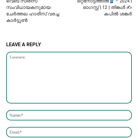
വെബ് സീരീസ്
ഒറ്റനോട്ടത്തിൽ
– 2024 |
സംവിധായകനുമായ
ഓഗസ്റ്റ് | 12 | തിങ്കൾ ✍
ചേർത്തല ഹാരീസ് വരച്ച
കപിൽ ശങ്കർ
കാർട്ടൂൺ
LEAVE A REPLY
Comment:
Nam
Emai