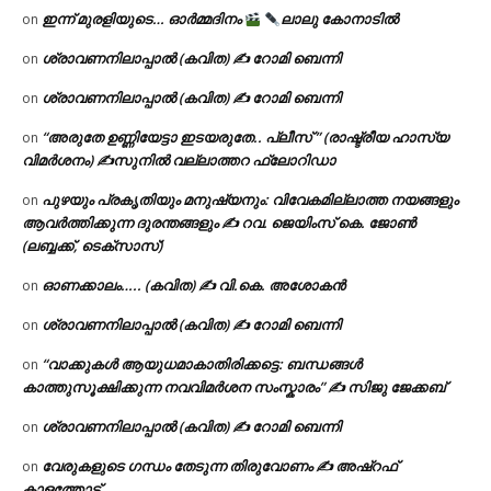
ഇന്ന് മുരളിയുടെ… ഓർമ്മദിനം
ലാലു കോനാടിൽ
on
ശ്രാവണനിലാപ്പാൽ (കവിത) ✍ റോമി ബെന്നി
on
ശ്രാവണനിലാപ്പാൽ (കവിത) ✍ റോമി ബെന്നി
on
“അരുതേ ഉണ്ണിയേട്ടാ ഇടയരുതേ.. പ്ലീസ് ” (രാഷ്ട്രീയ ഹാസ്യ
on
വിമർശനം) ✍സുനിൽ വല്ലാത്തറ ഫ്ലോറിഡാ
പുഴയും പ്രകൃതിയും മനുഷ്യനും: വിവേകമില്ലാത്ത നയങ്ങളും
on
ആവർത്തിക്കുന്ന ദുരന്തങ്ങളും ✍ റവ. ജെയിംസ് കെ. ജോൺ
(ലബ്ബക്ക്, ടെക്സാസ്)
ഓണക്കാലം….. (കവിത) ✍ വി.കെ. അശോകൻ
on
ശ്രാവണനിലാപ്പാൽ (കവിത) ✍ റോമി ബെന്നി
on
“വാക്കുകൾ ആയുധമാകാതിരിക്കട്ടെ: ബന്ധങ്ങൾ
on
കാത്തുസൂക്ഷിക്കുന്ന നവവിമർശന സംസ്കാരം” ✍️ സിജു ജേക്കബ്
ശ്രാവണനിലാപ്പാൽ (കവിത) ✍ റോമി ബെന്നി
on
വേരുകളുടെ ഗന്ധം തേടുന്ന തിരുവോണം ✍ അഷ്റഫ്
on
കാളത്തോട്