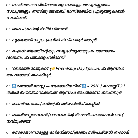
ലക്ഷ്യബോധമില്ലാത്ത തുടക്കങ്ങളും അപൂർണ്ണമായ
on
സ്വപ്നങ്ങളും. ✍️സിജു ജേക്കബ്, ഓസ്‌ട്രേലിയ (എഴുത്തുകാരൻ/
സഞ്ചാരി)
ഓണം (കവിത) ✍ PN വിജയൻ
on
പൂക്കളത്തിനപ്പുറം (കവിത) ✍ ദീപ ആർ അടൂർ
on
ഐശ്വര്യത്തിന്റെയും സമൃദ്ധിയുടെയും പൊന്നോണം
on
(ലേഖനം) ✍ ശ്യാമള ഹരിദാസ്
‘വാടാത്ത വേരുകൾ’ (
Friendship Day Special) ✍ ആസിഫ
on
അഫ്രോസ്, ബാംഗ്ലൂർ.
മലയാളി മനസ്സ് — ആരോഗ്യ വീഥി
– 2026 | ഓഗസ്റ്റ് 03 |
on
തിങ്കൾ ✍
തയ്യാറാക്കിയത്: ആസിഫ അഫ്രോസ്, ബാംഗ്ലൂർ
പൊൻവസന്തം (കവിത) ✍ രമ്യ പ്രദീപ് കാപ്പിൽ
on
ബാല്യസ്മരണകൾ (ഓണക്കവിത) ✍ ശശികല മോഹൻദാസ്,
on
നവിമുംബൈ
രസരാജഗന്ധമുള്ള ഓർമനിലാവ് (ഓണം സ്‌പെഷ്യൽ) ✍റോമി
on