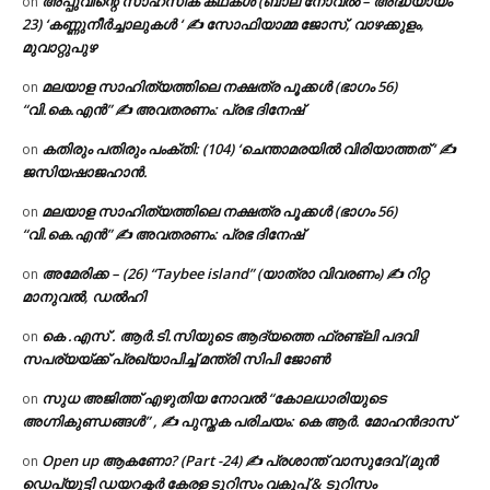
അപ്പുവിന്റെ സാഹസിക കഥകൾ (ബാല നോവൽ – അദ്ധ്യായം
on
23) ‘കണ്ണുനീർച്ചാലുകൾ ‘ ✍ സോഫിയാമ്മ ജോസ്, വാഴക്കുളം,
മുവാറ്റുപുഴ
മലയാള സാഹിത്യത്തിലെ നക്ഷത്ര പൂക്കൾ (ഭാഗം 56)
on
“വി.കെ.എൻ” ✍ അവതരണം: പ്രഭ ദിനേഷ്
കതിരും പതിരും പംക്തി: (104) ‘ചെന്താമരയിൽ വിരിയാത്തത് ‘ ✍
on
ജസിയഷാജഹാൻ.
മലയാള സാഹിത്യത്തിലെ നക്ഷത്ര പൂക്കൾ (ഭാഗം 56)
on
“വി.കെ.എൻ” ✍ അവതരണം: പ്രഭ ദിനേഷ്
അമേരിക്ക – (26) “Taybee island” (യാത്രാ വിവരണം) ✍ റിറ്റ
on
മാനുവൽ, ഡൽഹി
കെ .എസ് . ആർ.ടി.സിയുടെ ആദ്യത്തെ ഫ്രണ്ട്ലി പദവി
on
സപര്യയ്ക്ക് പ്രഖ്യാപിച്ച് മന്ത്രി സിപി ജോൺ
സുധ അജിത്ത് എഴുതിയ നോവൽ “കോലധാരിയുടെ
on
അഗ്നികുണ്ഡങ്ങള്‍” , ✍ പുസ്തക പരിചയം: കെ ആർ. മോഹൻദാസ്
Open up ആകണോ? (Part -24) ✍ പ്രശാന്ത് വാസുദേവ് (മുൻ
on
ഡെപ്യൂട്ടി ഡയറക്ടർ കേരള ടൂറിസം വകുപ്പ് & ടൂറിസം