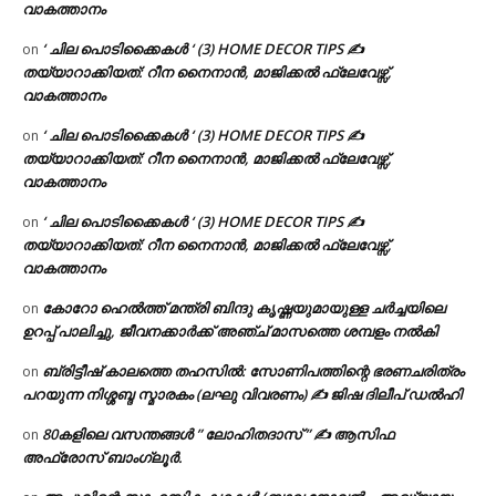
വാകത്താനം
‘ ചില പൊടിക്കൈകൾ ‘ (3) HOME DECOR TIPS ✍
on
തയ്യാറാക്കിയത്: റീന നൈനാൻ, മാജിക്കൽ ഫ്ലേവേഴ്സ്,
വാകത്താനം
‘ ചില പൊടിക്കൈകൾ ‘ (3) HOME DECOR TIPS ✍
on
തയ്യാറാക്കിയത്: റീന നൈനാൻ, മാജിക്കൽ ഫ്ലേവേഴ്സ്,
വാകത്താനം
‘ ചില പൊടിക്കൈകൾ ‘ (3) HOME DECOR TIPS ✍
on
തയ്യാറാക്കിയത്: റീന നൈനാൻ, മാജിക്കൽ ഫ്ലേവേഴ്സ്,
വാകത്താനം
കോറോ ഹെൽത്ത് മന്ത്രി ബിന്ദു കൃഷ്ണയുമായുള്ള ചർച്ചയിലെ
on
ഉറപ്പ് പാലിച്ചു, ജീവനക്കാർക്ക് അഞ്ച് മാസത്തെ ശമ്പളം നൽകി
ബ്രിട്ടീഷ് കാലത്തെ തഹസിൽ: സോണിപത്തിന്റെ ഭരണചരിത്രം
on
പറയുന്ന നിശ്ശബ്ദ സ്മാരകം (ലഘു വിവരണം) ✍ ജിഷ ദിലീപ് ഡൽഹി
80കളിലെ വസന്തങ്ങൾ ” ലോഹിതദാസ് ” ✍ ആസിഫ
on
അഫ്രോസ് ബാംഗ്ലൂർ.