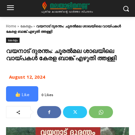
Home
കേരളം
വയനാട് ദുരന്തം: ചൂരൽമല ശാഖയിലെ വായ്പകൾ
കേരള ബാങ്ക് എഴുതി ത്തള്ളി
കേരളം
വയനാട് ദുരന്തം: ചൂരൽമല ശാഖയിലെ
വായ്പകൾ കേരള ബാങ്ക് എഴുതി ത്തള്ളി
August 12, 2024
Like
0 Likes