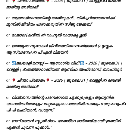
ചിന്താ പ്രഭാതം
– 2026 | ജൂലൈ 31 | വെള്ളി ✍
ബേബി
on
മാത്യു അടിമാലി
ആത്മാഭിമാനത്തിന്റെ അതിരുകൾ.. തിരിച്ചറിയാത്തവർക്ക്
on
മുന്നിൽ ജീവിതം പാഴാക്കരുത് ✍️ സിജു ജേക്കബ്
മാലാഖ (കവിത) ✍ രാഹുൽ രാധാകൃഷ്ണൻ
on
ഉമ്മയുടെ നുണകൾ ജീവിതത്തിലെ സത്യങ്ങൾ (പുസ്തക
on
ആസ്വാദനം) ✍ പി എൻ വിജയൻ
മലയാളി മനസ്സ് — ആരോഗ്യ വീഥി
– 2026 | ജൂലൈ 31 |
on
വെള്ളി | ✍
തയ്യാറാക്കിയത്: ആസിഫ അഫ്രോസ്, ബാംഗ്ലൂർ
ചിന്താ പ്രഭാതം
– 2026 | ജൂലൈ 31 | വെള്ളി ✍
ബേബി
on
മാത്യു അടിമാലി
വിശ്വാസത്തിന്റെ പരമ്പരാഗത ചട്ടക്കൂടുകളും ആധുനിക
on
യാഥാർത്ഥ്യങ്ങളും: മാറ്റങ്ങളുടെ പാതയിൽ സഭയും സമൂഹവും ✍
പി പി ചെറിയാൻ, ഡാളസ്
ഇന്ന് ഭരതൻ സ്മൃതി ദിനം. ഭരതൻ്റെ ഓർമ്മയ്ക്കായി ‘ഇത്തിരി
on
പൂക്കൾ ചുവന്ന പൂക്കൾ..’