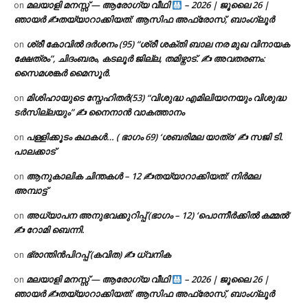
മലയാളി മനസ്സ് — ആരോഗ്യ വീഥി
– 2026 | ജൂലൈ 26 |
on
ഞായർ ✍
തയ്യാറാക്കിയത്: ആസിഫ അഫ്രോസ്, ബാംഗ്ലൂർ
ശ്രീ കോവിൽ ദർശനം (95) “ശ്രീ ശക്തി ബാല നര മുഖ വിനായക
on
ക്ഷേത്രം”, ചിദംബരം, കടലൂർ ജില്ല, തമിഴ്നാട്. ✍ അവതരണം:
സൈമശങ്കർ മൈസൂർ.
മിശിഹായുടെ സ്നേഹിതർ(53) “വിശുദ്ധ എമിലിയാനയും വിശുദ്ധ
on
ടര്‍സില്ലയും” ✍ നൈനാൻ വാകത്താനം
പള്ളിക്കൂടം കഥകൾ… ( ഭാഗം 69) ‘ശബരിമല യാത്ര’ ✍ സജി ടി.
on
പാലക്കാട്
ആനുകാലിക ചിന്തകൾ – 12 ✍തയ്യാറാക്കിയത്: നിർമല
on
അമ്പാട്ട്
അധ്യാപന അനുഭവക്കുറിപ്പ് (ഭാഗം – 12) ‘പൊന്നീർക്കിൽ കമ്മൽ’
on
✍ റോമി ബെന്നി.
ഭ്രാന്തിൻപിറപ്പ് (കവിത) ✍ ധ്വനിക
on
മലയാളി മനസ്സ് — ആരോഗ്യ വീഥി
– 2026 | ജൂലൈ 26 |
on
ഞായർ ✍
തയ്യാറാക്കിയത്: ആസിഫ അഫ്രോസ്, ബാംഗ്ലൂർ