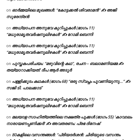
ഓർമ്മയിലെ മുഖങ്ങൾ: “കോട്ടക്കൽ ശിവരാമൻ” ✍ അജി
on
സുരേന്ദ്രൻ
അധ്യാപന അനുഭവ കുറിപ്പുകൾ (ഭാഗം 11)
on
“മധുരാമൃതവർഷനൂലിഴകൾ” ✍ റോമി ബെന്നി
അധ്യാപന അനുഭവ കുറിപ്പുകൾ (ഭാഗം 11)
on
“മധുരാമൃതവർഷനൂലിഴകൾ” ✍ റോമി ബെന്നി
പുസ്തകപരിചയം: “മഴുവിന്റെ കഥ”, രചന – ബലാമണിയമ്മ ✍
on
തയ്യാറാക്കിയത്: ദീപ ആർ അടൂർ
പള്ളിക്കൂടം കഥകൾ (ഭാഗം 68) “ഒരു സ്വപ്നം പൂവണിയുന്നു…” ✍
on
സജി ടി. പാലക്കാട്
അധ്യാപന അനുഭവ കുറിപ്പുകൾ (ഭാഗം 11)
on
“മധുരാമൃതവർഷനൂലിഴകൾ” ✍ റോമി ബെന്നി
മലയാള സാഹിത്യത്തിലെ നക്ഷത്ര പൂക്കൾ (ഭാഗം 55) ‘കാവാലം
on
നാരായണപ്പണിക്കർ’ ✍ അവതരണം: പ്രഭ ദിനേഷ്
80കളിലെ വസന്തങ്ങൾ: “പ്രിയദർശൻ: ചിരിയുടെ വസന്തം
on