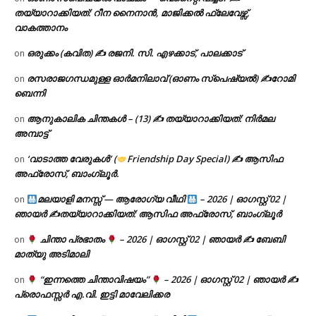
തയ്യാറാക്കിയത്: റീന നൈനാൻ, മാജിക്കൽ ഫ്ലേവേഴ്സ്,
വാകത്താനം
ഒരുക്കം (കവിത) ✍ രജനി. സി. എഴക്കാട്, പാലക്കാട്
on
രസരാജഗന്ധമുള്ള ഓർമനിലാവ് (ഓണം സ്‌പെഷ്യൽ) ✍റോമി
on
ബെന്നി
ആനുകാലിക ചിന്തകൾ – (13) ✍ തയ്യാറാക്കിയത്: നിർമല
on
അമ്പാട്ട്
‘വാടാത്ത വേരുകൾ’ (
Friendship Day Special) ✍ ആസിഫ
on
അഫ്രോസ്, ബാംഗ്ലൂർ.
മലയാളി മനസ്സ് — ആരോഗ്യ വീഥി
– 2026 | ഓഗസ്റ്റ് 02 |
on
ഞായർ ✍
തയ്യാറാക്കിയത്: ആസിഫ അഫ്രോസ്, ബാംഗ്ലൂർ
ചിന്താ പ്രഭാതം
– 2026 | ഓഗസ്റ്റ് 02 | ഞായർ ✍
ബേബി
on
മാത്യു അടിമാലി
“ഇന്നത്തെ ചിന്താവിഷയം”
– 2026 | ഓഗസ്റ്റ് 02 | ഞായർ ✍
on
പ്രൊഫസ്സർ എ.വി. ഇട്ടി മാവേലിക്കര