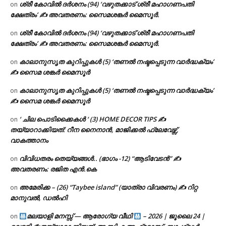
ശ്രീ കോവിൽ ദർശനം (94) ‘വഴുതക്കാട് ശ്രീ മഹാഗണപതി
on
ക്ഷേത്രം’ ✍ അവതരണം: സൈമശങ്കർ മൈസൂർ.
ശ്രീ കോവിൽ ദർശനം (94) ‘വഴുതക്കാട് ശ്രീ മഹാഗണപതി
on
ക്ഷേത്രം’ ✍ അവതരണം: സൈമശങ്കർ മൈസൂർ.
കാലാനുസൃത കുറിപ്പുകൾ (5) ‘തണൽ നഷ്ടപ്പെടുന്ന വാർദ്ധക്യം’
on
✍ സൈമ ശങ്കർ മൈസൂർ
കാലാനുസൃത കുറിപ്പുകൾ (5) ‘തണൽ നഷ്ടപ്പെടുന്ന വാർദ്ധക്യം’
on
✍ സൈമ ശങ്കർ മൈസൂർ
‘ ചില പൊടിക്കൈകൾ ‘ (3) HOME DECOR TIPS ✍
on
തയ്യാറാക്കിയത്: റീന നൈനാൻ, മാജിക്കൽ ഫ്ലേവേഴ്സ്,
വാകത്താനം
വിവിധതരം തെയ്യങ്ങൾ.. (ഭാഗം -12) “ആടിവേടൻ” ✍
on
അവതരണം: രജിത എൻ.കെ
അമേരിക്ക – (26) “Taybee island” (യാത്രാ വിവരണം) ✍ റിറ്റ
on
മാനുവൽ, ഡൽഹി
മലയാളി മനസ്സ് — ആരോഗ്യ വീഥി
– 2026 | ജൂലൈ 24 |
on