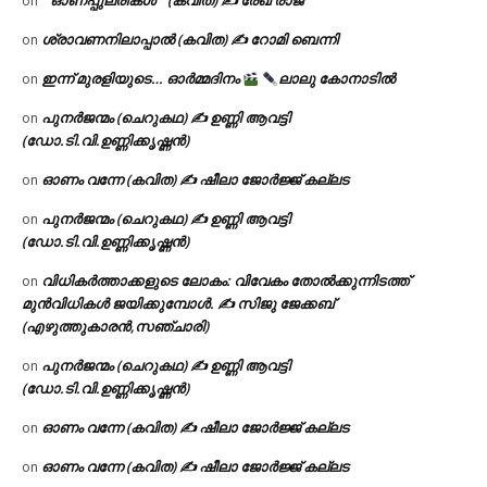
” ഓണപ്പുലരികൾ ” (കവിത) ✍ രേഖ രാജ്
on
ശ്രാവണനിലാപ്പാൽ (കവിത) ✍ റോമി ബെന്നി
on
ഇന്ന് മുരളിയുടെ… ഓർമ്മദിനം
ലാലു കോനാടിൽ
on
പുനർജന്മം (ചെറുകഥ) ✍ ഉണ്ണി ആവട്ടി
on
(ഡോ.ടി.വി.ഉണ്ണിക്കൃഷ്ണൻ)
ഓണം വന്നേ (കവിത) ✍ ഷീലാ ജോർജ്ജ് കല്ലട
on
പുനർജന്മം (ചെറുകഥ) ✍ ഉണ്ണി ആവട്ടി
on
(ഡോ.ടി.വി.ഉണ്ണിക്കൃഷ്ണൻ)
വിധികർത്താക്കളുടെ ലോകം: വിവേകം തോൽക്കുന്നിടത്ത്
on
മുൻവിധികൾ ജയിക്കുമ്പോൾ. ✍️ സിജു ജേക്കബ്
(എഴുത്തുകാരൻ,സഞ്ചാരി)
പുനർജന്മം (ചെറുകഥ) ✍ ഉണ്ണി ആവട്ടി
on
(ഡോ.ടി.വി.ഉണ്ണിക്കൃഷ്ണൻ)
ഓണം വന്നേ (കവിത) ✍ ഷീലാ ജോർജ്ജ് കല്ലട
on
ഓണം വന്നേ (കവിത) ✍ ഷീലാ ജോർജ്ജ് കല്ലട
on