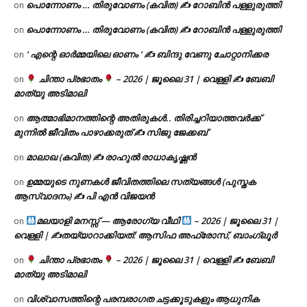
പൊന്നോണം … തിരുവോണം (കവിത) ✍ റോബിൻ പള്ളുരുത്തി
on
പൊന്നോണം … തിരുവോണം (കവിത) ✍ റോബിൻ പള്ളുരുത്തി
on
‘ എന്റെ ഓർമ്മയിലെ ഓണം ‘ ✍ ബിന്ദു വേണു ചോറ്റാനിക്കര
on
ചിന്താ പ്രഭാതം
– 2026 | ജൂലൈ 31 | വെള്ളി ✍
ബേബി
on
മാത്യു അടിമാലി
ആത്മാഭിമാനത്തിന്റെ അതിരുകൾ.. തിരിച്ചറിയാത്തവർക്ക്
on
മുന്നിൽ ജീവിതം പാഴാക്കരുത് ✍️ സിജു ജേക്കബ്
മാലാഖ (കവിത) ✍ രാഹുൽ രാധാകൃഷ്ണൻ
on
ഉമ്മയുടെ നുണകൾ ജീവിതത്തിലെ സത്യങ്ങൾ (പുസ്തക
on
ആസ്വാദനം) ✍ പി എൻ വിജയൻ
മലയാളി മനസ്സ് — ആരോഗ്യ വീഥി
– 2026 | ജൂലൈ 31 |
on
വെള്ളി | ✍
തയ്യാറാക്കിയത്: ആസിഫ അഫ്രോസ്, ബാംഗ്ലൂർ
ചിന്താ പ്രഭാതം
– 2026 | ജൂലൈ 31 | വെള്ളി ✍
ബേബി
on
മാത്യു അടിമാലി
വിശ്വാസത്തിന്റെ പരമ്പരാഗത ചട്ടക്കൂടുകളും ആധുനിക
on