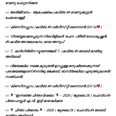
വേണു ചോറ്റാനിക്കര
അതിജീവനം – ആപേക്ഷികം (കവിത) ✍ വേണുക്കുട്ടൻ
on
ചേരാവെള്ളി
‘കിണറിനപ്പുറം’ (കവിത) ✍ വർഗീസ് റ്റി നൈനാൻ (Dil Se
)
on
‘നിശബ്ദമാക്കപ്പെടുന്ന നിലവിളികൾ’ രചന: പ്രീതി രാധാകൃഷ്ണൻ.
on
✍ കവിത അവലോകനം: മായ അനൂപ്
കാർഗിൽദിന സ്മരണഞ്ജലി
(കവിത) ✍ ബേബി മാത്യു
on
അടിമാലി
വിജയമല്ല; നമ്മെ കൂടുതൽ ഉറപ്പുള്ള മനുഷ്യരാക്കുന്നത്
on
പരാജയങ്ങളാണ് ✍️സിജു ജേക്കബ്, ഓസ്‌ട്രേലിയ (എഴുത്തുകാരൻ/
സഞ്ചാരി)
‘കിണറിനപ്പുറം’ (കവിത) ✍ വർഗീസ് റ്റി നൈനാൻ (Dil Se
)
on
“ഇന്നത്തെ ചിന്താവിഷയം”
– 2026 | ജൂലൈ 28 | ചൊവ്വ ✍
on
പ്രൊഫസ്സർ എ.വി. ഇട്ടി മാവേലിക്കര
ചിന്താ പ്രഭാതം
– 2026 | ജൂലൈ 28 | ചൊവ്വ ✍
ബേബി
on
മാത്യു അടിമാലി