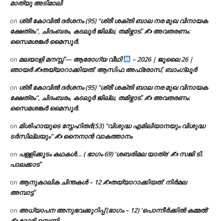
മാത്യു അടിമാലി
ശ്രീ കോവിൽ ദർശനം (95) “ശ്രീ ശക്തി ബാല നര മുഖ വിനായക
on
ക്ഷേത്രം”, ചിദംബരം, കടലൂർ ജില്ല, തമിഴ്നാട്. ✍ അവതരണം:
സൈമശങ്കർ മൈസൂർ.
മലയാളി മനസ്സ് — ആരോഗ്യ വീഥി
– 2026 | ജൂലൈ 26 |
on
ഞായർ ✍
തയ്യാറാക്കിയത്: ആസിഫ അഫ്രോസ്, ബാംഗ്ലൂർ
ശ്രീ കോവിൽ ദർശനം (95) “ശ്രീ ശക്തി ബാല നര മുഖ വിനായക
on
ക്ഷേത്രം”, ചിദംബരം, കടലൂർ ജില്ല, തമിഴ്നാട്. ✍ അവതരണം:
സൈമശങ്കർ മൈസൂർ.
മിശിഹായുടെ സ്നേഹിതർ(53) “വിശുദ്ധ എമിലിയാനയും വിശുദ്ധ
on
ടര്‍സില്ലയും” ✍ നൈനാൻ വാകത്താനം
പള്ളിക്കൂടം കഥകൾ… ( ഭാഗം 69) ‘ശബരിമല യാത്ര’ ✍ സജി ടി.
on
പാലക്കാട്
ആനുകാലിക ചിന്തകൾ – 12 ✍തയ്യാറാക്കിയത്: നിർമല
on
അമ്പാട്ട്
അധ്യാപന അനുഭവക്കുറിപ്പ് (ഭാഗം – 12) ‘പൊന്നീർക്കിൽ കമ്മൽ’
on
✍ റോമി ബെന്നി.