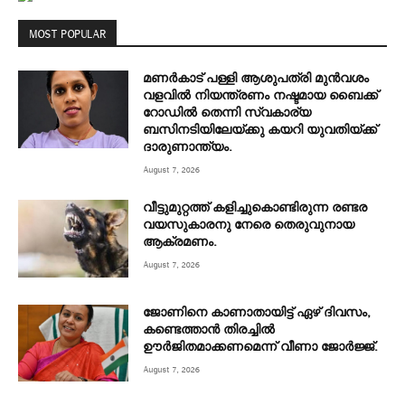
MOST POPULAR
മണർകാട് പള്ളി ആശുപത്രി മുൻവശം
വളവിൽ നിയന്ത്രണം നഷ്ടമായ ബൈക്ക്
റോഡിൽ തെന്നി സ്വകാര്യ
ബസിനടിയിലേയ്ക്കു കയറി യുവതിയ്ക്ക്
ദാരുണാന്ത്യം.
August 7, 2026
വീട്ടുമുറ്റത്ത് കളിച്ചുകൊണ്ടിരുന്ന രണ്ടര
വയസുകാരനു നേരെ തെരുവുനായ
ആക്രമണം.
August 7, 2026
ജോണിനെ കാണാതായിട്ട് ഏഴ് ദിവസം‌,
കണ്ടെത്താൻ തിരച്ചിൽ
ഊർജിതമാക്കണമെന്ന് വീണാ ജോർജ്ജ്.
August 7, 2026