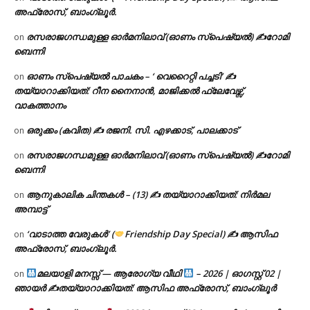
അഫ്രോസ്, ബാംഗ്ലൂർ.
രസരാജഗന്ധമുള്ള ഓർമനിലാവ് (ഓണം സ്‌പെഷ്യൽ) ✍റോമി
on
ബെന്നി
ഓണം സ്പെഷ്യൽ പാചകം – ‘ വെറൈറ്റി പച്ചടി’ ✍
on
തയ്യാറാക്കിയത്: റീന നൈനാൻ, മാജിക്കൽ ഫ്ലേവേഴ്സ്,
വാകത്താനം
ഒരുക്കം (കവിത) ✍ രജനി. സി. എഴക്കാട്, പാലക്കാട്
on
രസരാജഗന്ധമുള്ള ഓർമനിലാവ് (ഓണം സ്‌പെഷ്യൽ) ✍റോമി
on
ബെന്നി
ആനുകാലിക ചിന്തകൾ – (13) ✍ തയ്യാറാക്കിയത്: നിർമല
on
അമ്പാട്ട്
‘വാടാത്ത വേരുകൾ’ (
Friendship Day Special) ✍ ആസിഫ
on
അഫ്രോസ്, ബാംഗ്ലൂർ.
മലയാളി മനസ്സ് — ആരോഗ്യ വീഥി
– 2026 | ഓഗസ്റ്റ് 02 |
on
ഞായർ ✍
തയ്യാറാക്കിയത്: ആസിഫ അഫ്രോസ്, ബാംഗ്ലൂർ