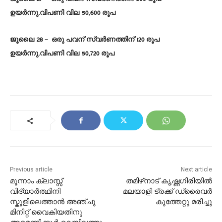
ഉയർന്നു.വിപണി വില 50,600 രൂപ
ജൂലൈ 28 – ഒരു പവന് സ്വർണത്തിന് 120 രൂപ
ഉയർന്നു.വിപണി വില 50,720 രൂപ
Previous article
Next article
മൂന്നാം ക്ലാസ്സ്‌
തമിഴ്‌നാട് കൃഷ്ണഗിരിയില്‍
വിദ്യാർത്ഥിനി
മലയാളി ട്രക്ക് ഡ്രൈവര്‍
സ്കൂളിലെത്താൻ അഞ്ചു
കുത്തേറ്റു മരിച്ചു
മിനിറ്റ് വൈകിയതിനു