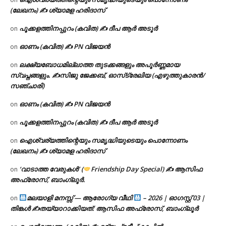
(ലേഖനം) ✍ ശ്യാമള ഹരിദാസ്
പൂക്കളത്തിനപ്പുറം (കവിത) ✍ ദീപ ആർ അടൂർ
on
ഓണം (കവിത) ✍ PN വിജയൻ
on
ലക്ഷ്യബോധമില്ലാത്ത തുടക്കങ്ങളും അപൂർണ്ണമായ
on
സ്വപ്നങ്ങളും. ✍️സിജു ജേക്കബ്, ഓസ്‌ട്രേലിയ (എഴുത്തുകാരൻ/
സഞ്ചാരി)
ഓണം (കവിത) ✍ PN വിജയൻ
on
പൂക്കളത്തിനപ്പുറം (കവിത) ✍ ദീപ ആർ അടൂർ
on
ഐശ്വര്യത്തിന്റെയും സമൃദ്ധിയുടെയും പൊന്നോണം
on
(ലേഖനം) ✍ ശ്യാമള ഹരിദാസ്
‘വാടാത്ത വേരുകൾ’ (
Friendship Day Special) ✍ ആസിഫ
on
അഫ്രോസ്, ബാംഗ്ലൂർ.
മലയാളി മനസ്സ് — ആരോഗ്യ വീഥി
– 2026 | ഓഗസ്റ്റ് 03 |
on
തിങ്കൾ ✍
തയ്യാറാക്കിയത്: ആസിഫ അഫ്രോസ്, ബാംഗ്ലൂർ