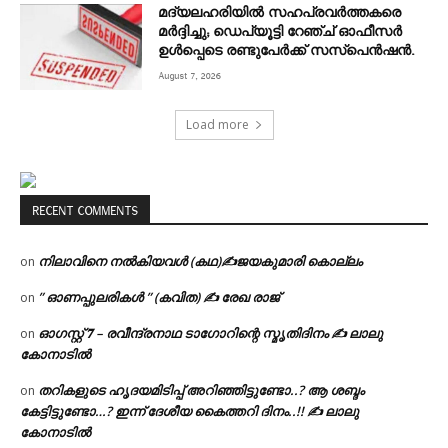
മദ്യലഹരിയിൽ സഹപ്രവർത്തകരെ
മർദ്ദിച്ചു; ഡെപ്യൂട്ടി റേഞ്ച് ഓഫീസർ
ഉൾപ്പെടെ രണ്ടുപേർക്ക് സസ്‌പെൻഷൻ.
August 7, 2026
Load more
RECENT COMMENTS
നിലാവിനെ നൽകിയവൾ (കഥ)✍ജയകുമാരി കൊല്ലം
on
” ഓണപ്പുലരികൾ ” (കവിത) ✍ രേഖ രാജ്
on
ഓഗസ്റ്റ് 𝟕 – രവീന്ദ്രനാഥ ടാഗോറിന്റെ സ്മൃതിദിനം ✍ ലാലു
on
കോനാടിൽ
തറികളുടെ ഹൃദയമിടിപ്പ് അറിഞ്ഞിട്ടുണ്ടോ..? ആ ശബ്ദം
on
കേട്ടിട്ടുണ്ടോ…? ഇന്ന് ദേശീയ കൈത്തറി ദിനം..!! ✍ ലാലു
കോനാടിൽ