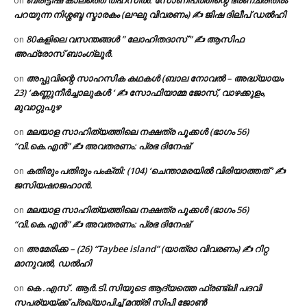
ബ്രിട്ടീഷ് കാലത്തെ തഹസിൽ: സോണിപത്തിന്റെ ഭരണചരിത്രം
on
പറയുന്ന നിശ്ശബ്ദ സ്മാരകം (ലഘു വിവരണം) ✍ ജിഷ ദിലീപ് ഡൽഹി
80കളിലെ വസന്തങ്ങൾ ” ലോഹിതദാസ് ” ✍ ആസിഫ
on
അഫ്രോസ് ബാംഗ്ലൂർ.
അപ്പുവിന്റെ സാഹസിക കഥകൾ (ബാല നോവൽ – അദ്ധ്യായം
on
23) ‘കണ്ണുനീർച്ചാലുകൾ ‘ ✍ സോഫിയാമ്മ ജോസ്, വാഴക്കുളം,
മുവാറ്റുപുഴ
മലയാള സാഹിത്യത്തിലെ നക്ഷത്ര പൂക്കൾ (ഭാഗം 56)
on
“വി.കെ.എൻ” ✍ അവതരണം: പ്രഭ ദിനേഷ്
കതിരും പതിരും പംക്തി: (104) ‘ചെന്താമരയിൽ വിരിയാത്തത് ‘ ✍
on
ജസിയഷാജഹാൻ.
മലയാള സാഹിത്യത്തിലെ നക്ഷത്ര പൂക്കൾ (ഭാഗം 56)
on
“വി.കെ.എൻ” ✍ അവതരണം: പ്രഭ ദിനേഷ്
അമേരിക്ക – (26) “Taybee island” (യാത്രാ വിവരണം) ✍ റിറ്റ
on
മാനുവൽ, ഡൽഹി
കെ .എസ് . ആർ.ടി.സിയുടെ ആദ്യത്തെ ഫ്രണ്ട്ലി പദവി
on
സപര്യയ്ക്ക് പ്രഖ്യാപിച്ച് മന്ത്രി സിപി ജോൺ