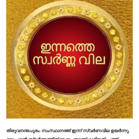
തിരുവനന്തപുരം
: സംസ്ഥാനത്ത് ഇന്ന് സ്വർണവില ഉയർന്നു.