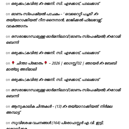
ഒരുക്കം (കവിത) ✍ രജനി. സി. എഴക്കാട്, പാലക്കാട്
on
ഓണം സ്പെഷ്യൽ പാചകം – ‘ വെറൈറ്റി പച്ചടി’ ✍
on
തയ്യാറാക്കിയത്: റീന നൈനാൻ, മാജിക്കൽ ഫ്ലേവേഴ്സ്,
വാകത്താനം
രസരാജഗന്ധമുള്ള ഓർമനിലാവ് (ഓണം സ്‌പെഷ്യൽ) ✍റോമി
on
ബെന്നി
ഒരുക്കം (കവിത) ✍ രജനി. സി. എഴക്കാട്, പാലക്കാട്
on
ചിന്താ പ്രഭാതം
– 2026 | ഓഗസ്റ്റ് 02 | ഞായർ ✍
ബേബി
on
മാത്യു അടിമാലി
ഒരുക്കം (കവിത) ✍ രജനി. സി. എഴക്കാട്, പാലക്കാട്
on
രസരാജഗന്ധമുള്ള ഓർമനിലാവ് (ഓണം സ്‌പെഷ്യൽ) ✍റോമി
on
ബെന്നി
ആനുകാലിക ചിന്തകൾ – (13) ✍ തയ്യാറാക്കിയത്: നിർമല
on
അമ്പാട്ട്
സുവിശേഷ വചനങ്ങൾ (164) പ്രൊഫസ്സർ എ.വി. ഇട്ടി,
on
മാവേലിക്കര