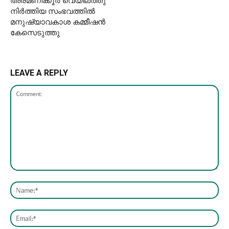
അരമണിക്കൂർ വെയിലത്തു
നിർത്തിയ സംഭവത്തിൽ
മനുഷ്യാവകാശ കമ്മീഷൻ
കേസെടുത്തു
LEAVE A REPLY
Comment:
Nam
Emai