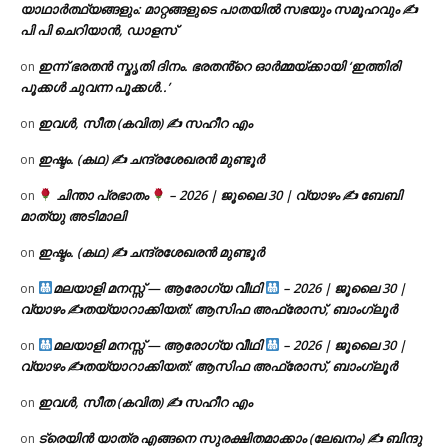
യാഥാർത്ഥ്യങ്ങളും: മാറ്റങ്ങളുടെ പാതയിൽ സഭയും സമൂഹവും ✍
പി പി ചെറിയാൻ, ഡാളസ്
ഇന്ന് ഭരതൻ സ്മൃതി ദിനം. ഭരതൻ്റെ ഓർമ്മയ്ക്കായി ‘ഇത്തിരി
on
പൂക്കൾ ചുവന്ന പൂക്കൾ..’
ഇവൾ, സീത (കവിത) ✍ സഹീറ എം
on
ഇഷ്ടം. (കഥ) ✍ ചന്ദ്രശേഖരൻ മുണ്ടൂർ
on
ചിന്താ പ്രഭാതം
– 2026 | ജൂലൈ 30 | വ്യാഴം ✍
ബേബി
on
മാത്യു അടിമാലി
ഇഷ്ടം. (കഥ) ✍ ചന്ദ്രശേഖരൻ മുണ്ടൂർ
on
മലയാളി മനസ്സ് — ആരോഗ്യ വീഥി
– 2026 | ജൂലൈ 30 |
on
വ്യാഴം ✍
തയ്യാറാക്കിയത്: ആസിഫ അഫ്രോസ്, ബാംഗ്ലൂർ
മലയാളി മനസ്സ് — ആരോഗ്യ വീഥി
– 2026 | ജൂലൈ 30 |
on
വ്യാഴം ✍
തയ്യാറാക്കിയത്: ആസിഫ അഫ്രോസ്, ബാംഗ്ലൂർ
ഇവൾ, സീത (കവിത) ✍ സഹീറ എം
on
ട്രെയിൻ യാത്ര എങ്ങനെ സുരക്ഷിതമാക്കാം (ലേഖനം) ✍ ബിന്ദു
on