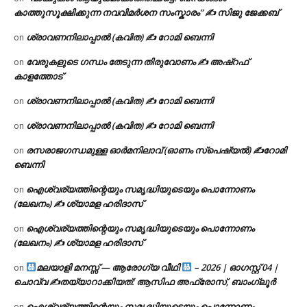
കാത്തുസൂക്ഷിക്കുന്ന നവവിമർശന സംസ്കാരം” ✍️ സിജു ജേക്കബ്
ശ്രാവണനിലാപ്പാൽ (കവിത) ✍ റോമി ബെന്നി
on
വേരുകളുടെ ഗന്ധം തേടുന്ന തിരുവോണം ✍ അഷ്റഫ്
on
കാളത്തോട്
ശ്രാവണനിലാപ്പാൽ (കവിത) ✍ റോമി ബെന്നി
on
ശ്രാവണനിലാപ്പാൽ (കവിത) ✍ റോമി ബെന്നി
on
രസരാജഗന്ധമുള്ള ഓർമനിലാവ് (ഓണം സ്‌പെഷ്യൽ) ✍റോമി
on
ബെന്നി
ഐശ്വര്യത്തിന്റെയും സമൃദ്ധിയുടെയും പൊന്നോണം
on
(ലേഖനം) ✍ ശ്യാമള ഹരിദാസ്
ഐശ്വര്യത്തിന്റെയും സമൃദ്ധിയുടെയും പൊന്നോണം
on
(ലേഖനം) ✍ ശ്യാമള ഹരിദാസ്
മലയാളി മനസ്സ് — ആരോഗ്യ വീഥി
– 2026 | ഓഗസ്റ്റ് 04 |
on
ചൊവ്വ ✍
തയ്യാറാക്കിയത്: ആസിഫ അഫ്രോസ്, ബാംഗ്ലൂർ
ഐശ്വര്യത്തിന്റെയും സമൃദ്ധിയുടെയും പൊന്നോണം
on