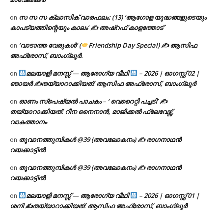
സ സ സ ക്ലാസിക് വാരഫലം: (13) ‘ആഗോള യുദ്ധങ്ങളുടെയും
on
കാപട്യത്തിന്റെയും കാലം’ ✍ അഷ്റഫ് കാളത്തോട്
‘വാടാത്ത വേരുകൾ’ (
Friendship Day Special) ✍ ആസിഫ
on
അഫ്രോസ്, ബാംഗ്ലൂർ.
മലയാളി മനസ്സ് — ആരോഗ്യ വീഥി
– 2026 | ഓഗസ്റ്റ് 02 |
on
ഞായർ ✍
തയ്യാറാക്കിയത്: ആസിഫ അഫ്രോസ്, ബാംഗ്ലൂർ
ഓണം സ്പെഷ്യൽ പാചകം – ‘ വെറൈറ്റി പച്ചടി’ ✍
on
തയ്യാറാക്കിയത്: റീന നൈനാൻ, മാജിക്കൽ ഫ്ലേവേഴ്സ്,
വാകത്താനം
തൂവാനത്തുമ്പികൾ @39 (അവലോകനം) ✍ രാഗനാഥൻ
on
വയക്കാട്ടിൽ
തൂവാനത്തുമ്പികൾ @39 (അവലോകനം) ✍ രാഗനാഥൻ
on
വയക്കാട്ടിൽ
മലയാളി മനസ്സ് — ആരോഗ്യ വീഥി
– 2026 | ഓഗസ്റ്റ് 01 |
on
ശനി ✍
തയ്യാറാക്കിയത്: ആസിഫ അഫ്രോസ്, ബാംഗ്ലൂർ