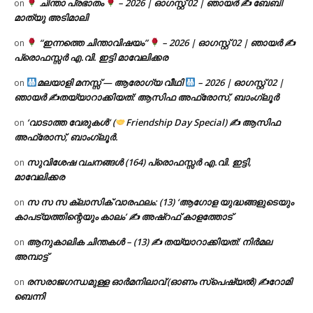
ചിന്താ പ്രഭാതം
– 2026 | ഓഗസ്റ്റ് 02 | ഞായർ ✍
ബേബി
on
മാത്യു അടിമാലി
“ഇന്നത്തെ ചിന്താവിഷയം”
– 2026 | ഓഗസ്റ്റ് 02 | ഞായർ ✍
on
പ്രൊഫസ്സർ എ.വി. ഇട്ടി മാവേലിക്കര
മലയാളി മനസ്സ് — ആരോഗ്യ വീഥി
– 2026 | ഓഗസ്റ്റ് 02 |
on
ഞായർ ✍
തയ്യാറാക്കിയത്: ആസിഫ അഫ്രോസ്, ബാംഗ്ലൂർ
‘വാടാത്ത വേരുകൾ’ (
Friendship Day Special) ✍ ആസിഫ
on
അഫ്രോസ്, ബാംഗ്ലൂർ.
സുവിശേഷ വചനങ്ങൾ (164) പ്രൊഫസ്സർ എ.വി. ഇട്ടി,
on
മാവേലിക്കര
സ സ സ ക്ലാസിക് വാരഫലം: (13) ‘ആഗോള യുദ്ധങ്ങളുടെയും
on
കാപട്യത്തിന്റെയും കാലം’ ✍ അഷ്റഫ് കാളത്തോട്
ആനുകാലിക ചിന്തകൾ – (13) ✍ തയ്യാറാക്കിയത്: നിർമല
on
അമ്പാട്ട്
രസരാജഗന്ധമുള്ള ഓർമനിലാവ് (ഓണം സ്‌പെഷ്യൽ) ✍റോമി
on
ബെന്നി