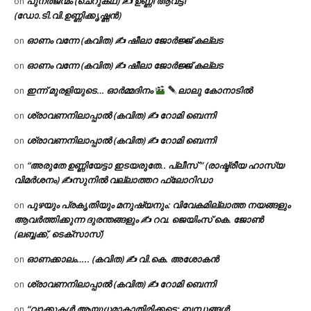
പുനർജന്മം (ചെറുകഥ) ✍ ഉണ്ണി ആവട്ടി
on
(ഡോ.ടി.വി.ഉണ്ണിക്കൃഷ്ണൻ)
ഓണം വന്നേ (കവിത) ✍ ഷീലാ ജോർജ്ജ് കല്ലട
on
ഓണം വന്നേ (കവിത) ✍ ഷീലാ ജോർജ്ജ് കല്ലട
on
ഇന്ന് മുരളിയുടെ… ഓർമ്മദിനം
ലാലു കോനാടിൽ
on
ശ്രാവണനിലാപ്പാൽ (കവിത) ✍ റോമി ബെന്നി
on
ശ്രാവണനിലാപ്പാൽ (കവിത) ✍ റോമി ബെന്നി
on
“അരുതേ ഉണ്ണിയേട്ടാ ഇടയരുതേ.. പ്ലീസ് ” (രാഷ്ട്രീയ ഹാസ്യ
on
വിമർശനം) ✍സുനിൽ വല്ലാത്തറ ഫ്ലോറിഡാ
പുഴയും പ്രകൃതിയും മനുഷ്യനും: വിവേകമില്ലാത്ത നയങ്ങളും
on
ആവർത്തിക്കുന്ന ദുരന്തങ്ങളും ✍ റവ. ജെയിംസ് കെ. ജോൺ
(ലബ്ബക്ക്, ടെക്സാസ്)
ഓണക്കാലം….. (കവിത) ✍ വി.കെ. അശോകൻ
on
ശ്രാവണനിലാപ്പാൽ (കവിത) ✍ റോമി ബെന്നി
on
“വാക്കുകൾ ആയുധമാകാതിരിക്കട്ടെ: ബന്ധങ്ങൾ
on