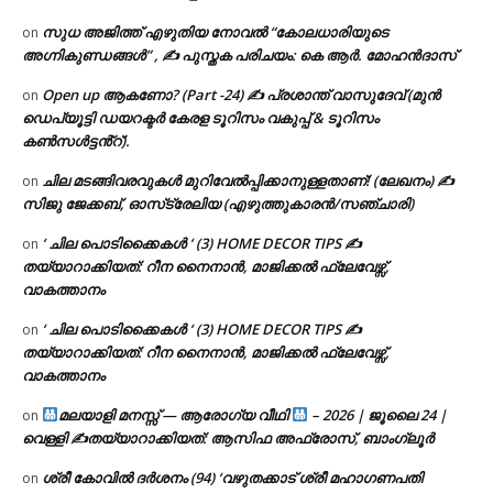
സുധ അജിത്ത് എഴുതിയ നോവൽ “കോലധാരിയുടെ
on
അഗ്നികുണ്ഡങ്ങള്‍” , ✍ പുസ്തക പരിചയം: കെ ആർ. മോഹൻദാസ്
Open up ആകണോ? (Part -24) ✍ പ്രശാന്ത് വാസുദേവ് (മുൻ
on
ഡെപ്യൂട്ടി ഡയറക്ടർ കേരള ടൂറിസം വകുപ്പ് & ടൂറിസം
കൺസൾട്ടൻ്റ്).
ചില മടങ്ങിവരവുകൾ മുറിവേൽപ്പിക്കാനുള്ളതാണ്! (ലേഖനം) ✍️
on
സിജു ജേക്കബ്, ഓസ്‌ട്രേലിയ (എഴുത്തുകാരൻ/സഞ്ചാരി)
‘ ചില പൊടിക്കൈകൾ ‘ (3) HOME DECOR TIPS ✍
on
തയ്യാറാക്കിയത്: റീന നൈനാൻ, മാജിക്കൽ ഫ്ലേവേഴ്സ്,
വാകത്താനം
‘ ചില പൊടിക്കൈകൾ ‘ (3) HOME DECOR TIPS ✍
on
തയ്യാറാക്കിയത്: റീന നൈനാൻ, മാജിക്കൽ ഫ്ലേവേഴ്സ്,
വാകത്താനം
മലയാളി മനസ്സ് — ആരോഗ്യ വീഥി
– 2026 | ജൂലൈ 24 |
on
വെള്ളി ✍
തയ്യാറാക്കിയത്: ആസിഫ അഫ്രോസ്, ബാംഗ്ലൂർ
ശ്രീ കോവിൽ ദർശനം (94) ‘വഴുതക്കാട് ശ്രീ മഹാഗണപതി
on