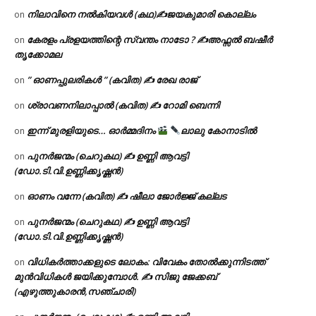
നിലാവിനെ നൽകിയവൾ (കഥ)✍ജയകുമാരി കൊല്ലം
on
കേരളം പ്രളയത്തിന്റെ സ്വന്തം നാടോ ? ✍️അഫ്സൽ ബഷീർ
on
തൃക്കോമല
” ഓണപ്പുലരികൾ ” (കവിത) ✍ രേഖ രാജ്
on
ശ്രാവണനിലാപ്പാൽ (കവിത) ✍ റോമി ബെന്നി
on
ഇന്ന് മുരളിയുടെ… ഓർമ്മദിനം
ലാലു കോനാടിൽ
on
പുനർജന്മം (ചെറുകഥ) ✍ ഉണ്ണി ആവട്ടി
on
(ഡോ.ടി.വി.ഉണ്ണിക്കൃഷ്ണൻ)
ഓണം വന്നേ (കവിത) ✍ ഷീലാ ജോർജ്ജ് കല്ലട
on
പുനർജന്മം (ചെറുകഥ) ✍ ഉണ്ണി ആവട്ടി
on
(ഡോ.ടി.വി.ഉണ്ണിക്കൃഷ്ണൻ)
വിധികർത്താക്കളുടെ ലോകം: വിവേകം തോൽക്കുന്നിടത്ത്
on
മുൻവിധികൾ ജയിക്കുമ്പോൾ. ✍️ സിജു ജേക്കബ്
(എഴുത്തുകാരൻ,സഞ്ചാരി)