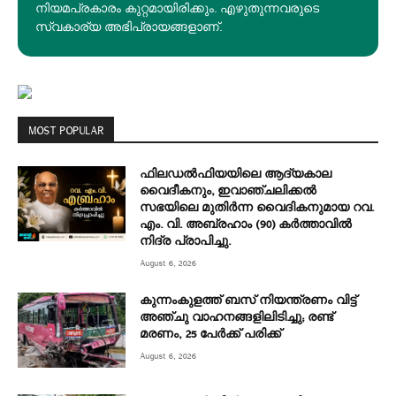
നിയമപ്രകാരം കുറ്റമായിരിക്കും. എഴുതുന്നവരുടെ
സ്വകാര്യ അഭിപ്രായങ്ങളാണ്.
MOST POPULAR
ഫിലഡൽഫിയയിലെ ആദ്യകാല
വൈദീകനും, ഇവാഞ്ചലിക്കൽ
സഭയിലെ മുതിർന്ന വൈദികനുമായ റവ.
എം. വി. അബ്രഹാം (90) കർത്താവിൽ
നിദ്ര പ്രാപിച്ചു.
August 6, 2026
കുന്നംകുളത്ത് ബസ് നിയന്ത്രണം വിട്ട്
അഞ്ചു വാഹനങ്ങളിലിടിച്ചു; രണ്ട്
മരണം, 25 പേർക്ക് പരിക്ക്
August 6, 2026