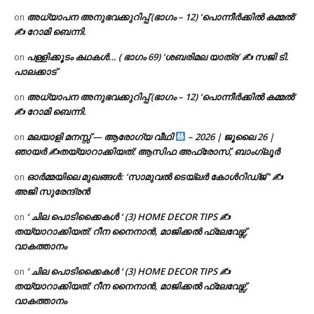
അധ്യാപന അനുഭവക്കുറിപ്പ് (ഭാഗം – 12) ‘പൊന്നീർക്കിൽ കമ്മൽ’
on
✍ റോമി ബെന്നി.
പള്ളിക്കൂടം കഥകൾ… ( ഭാഗം 69) ‘ശബരിമല യാത്ര’ ✍ സജി ടി.
on
പാലക്കാട്
അധ്യാപന അനുഭവക്കുറിപ്പ് (ഭാഗം – 12) ‘പൊന്നീർക്കിൽ കമ്മൽ’
on
✍ റോമി ബെന്നി.
മലയാളി മനസ്സ് — ആരോഗ്യ വീഥി
– 2026 | ജൂലൈ 26 |
on
ഞായർ ✍
തയ്യാറാക്കിയത്: ആസിഫ അഫ്രോസ്, ബാംഗ്ലൂർ
ഓർമ്മയിലെ മുഖങ്ങൾ: ‘സാമുവൽ ടെയ്ലർ കോൾറിഡ്ജ് ‘ ✍
on
അജി സുരേന്ദ്രൻ
‘ ചില പൊടിക്കൈകൾ ‘ (3) HOME DECOR TIPS ✍
on
തയ്യാറാക്കിയത്: റീന നൈനാൻ, മാജിക്കൽ ഫ്ലേവേഴ്സ്,
വാകത്താനം
‘ ചില പൊടിക്കൈകൾ ‘ (3) HOME DECOR TIPS ✍
on
തയ്യാറാക്കിയത്: റീന നൈനാൻ, മാജിക്കൽ ഫ്ലേവേഴ്സ്,
വാകത്താനം