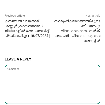
Previous article
Next article
കനത്ത മഴ : വയനാട്
സാമൂഹികമാധ്യമത്തിലൂടെ
,കണ്ണൂര്‍ ,കാസറഗോഡ്
പരിചയപ്പെട്ട്
ജില്ലകളില്‍ റെഡ് അലർട്ട്
വിവാഹവാഗ്ദാനം നൽകി
പ്രഖ്യാപിച്ചു ( 18/07/2024 )
ലൈംഗികപീഡനം : യുവാവ്
അറസ്റ്റിൽ
LEAVE A REPLY