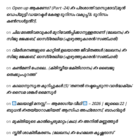
Open up ആകണോ? (Part -24) ✍ പ്രശാന്ത് വാസുദേവ് (മുൻ
on
ഡെപ്യൂട്ടി ഡയറക്ടർ കേരള ടൂറിസം വകുപ്പ് & ടൂറിസം
കൺസൾട്ടൻ്റ്).
ചില മടങ്ങിവരവുകൾ മുറിവേൽപ്പിക്കാനുള്ളതാണ്! (ലേഖനം) ✍️
on
സിജു ജേക്കബ്, ഓസ്‌ട്രേലിയ (എഴുത്തുകാരൻ/സഞ്ചാരി)
വിമർശനങ്ങളുടെ കാറ്റിൽ ഉലയാത്ത ജീവിതങ്ങൾ (ലേഖനം) ✍️
on
സിജു ജേക്കബ്, ഓസ്‌ട്രേലിയ (എഴുത്തുകാരൻ/സഞ്ചാരി)
കൺമണി പോലെ.. (ക്രിസ്തീയ ഭക്തിഗാനം) ✍ ബൈജു
on
തെക്കുംപുറത്ത്
കാലാനുസൃത കുറിപ്പുകൾ (5) ‘തണൽ നഷ്ടപ്പെടുന്ന വാർദ്ധക്യം’
on
✍ സൈമ ശങ്കർ മൈസൂർ
മലയാളി മനസ്സ് — ആരോഗ്യ വീഥി
– 2026 | ജൂലൈ 22 |
on
ബുധൻ ✍
തയ്യാറാക്കിയത്: ആസിഫ അഫ്രോസ്, ബാംഗ്ലൂർ
മുക്തിയുടെ കാൽപ്പെരുമാറ്റം (കഥ) ✍ അനിൽ മണ്ണത്തൂർ
on
സ്ത്രീ ശാക്തീകരണം. (ലേഖനം) ✍ ഹേമലത കൃഷ്ണദാസ്
on