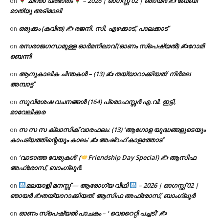
ചിന്താ പ്രഭാതം
– 2026 | ഓഗസ്റ്റ് 02 | ഞായർ ✍
ബേബി
on
മാത്യു അടിമാലി
ഒരുക്കം (കവിത) ✍ രജനി. സി. എഴക്കാട്, പാലക്കാട്
on
രസരാജഗന്ധമുള്ള ഓർമനിലാവ് (ഓണം സ്‌പെഷ്യൽ) ✍റോമി
on
ബെന്നി
ആനുകാലിക ചിന്തകൾ – (13) ✍ തയ്യാറാക്കിയത്: നിർമല
on
അമ്പാട്ട്
സുവിശേഷ വചനങ്ങൾ (164) പ്രൊഫസ്സർ എ.വി. ഇട്ടി,
on
മാവേലിക്കര
സ സ സ ക്ലാസിക് വാരഫലം: (13) ‘ആഗോള യുദ്ധങ്ങളുടെയും
on
കാപട്യത്തിന്റെയും കാലം’ ✍ അഷ്റഫ് കാളത്തോട്
‘വാടാത്ത വേരുകൾ’ (
Friendship Day Special) ✍ ആസിഫ
on
അഫ്രോസ്, ബാംഗ്ലൂർ.
മലയാളി മനസ്സ് — ആരോഗ്യ വീഥി
– 2026 | ഓഗസ്റ്റ് 02 |
on
ഞായർ ✍
തയ്യാറാക്കിയത്: ആസിഫ അഫ്രോസ്, ബാംഗ്ലൂർ
ഓണം സ്പെഷ്യൽ പാചകം – ‘ വെറൈറ്റി പച്ചടി’ ✍
on