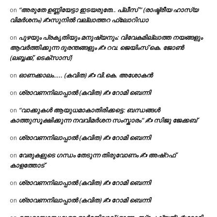
“അരുതേ ഉണ്ണിയേട്ടാ ഇടയരുതേ.. പ്ലീസ് ” (രാഷ്ട്രീയ ഹാസ്യ
on
വിമർശനം) ✍സുനിൽ വല്ലാത്തറ ഫ്ലോറിഡാ
പുഴയും പ്രകൃതിയും മനുഷ്യനും: വിവേകമില്ലാത്ത നയങ്ങളും
on
ആവർത്തിക്കുന്ന ദുരന്തങ്ങളും ✍ റവ. ജെയിംസ് കെ. ജോൺ
(ലബ്ബക്ക്, ടെക്സാസ്)
ഓണക്കാലം….. (കവിത) ✍ വി.കെ. അശോകൻ
on
ശ്രാവണനിലാപ്പാൽ (കവിത) ✍ റോമി ബെന്നി
on
“വാക്കുകൾ ആയുധമാകാതിരിക്കട്ടെ: ബന്ധങ്ങൾ
on
കാത്തുസൂക്ഷിക്കുന്ന നവവിമർശന സംസ്കാരം” ✍️ സിജു ജേക്കബ്
ശ്രാവണനിലാപ്പാൽ (കവിത) ✍ റോമി ബെന്നി
on
വേരുകളുടെ ഗന്ധം തേടുന്ന തിരുവോണം ✍ അഷ്റഫ്
on
കാളത്തോട്
ശ്രാവണനിലാപ്പാൽ (കവിത) ✍ റോമി ബെന്നി
on
ശ്രാവണനിലാപ്പാൽ (കവിത) ✍ റോമി ബെന്നി
on