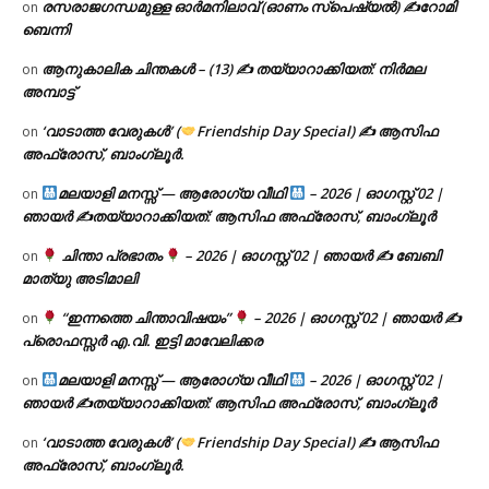
രസരാജഗന്ധമുള്ള ഓർമനിലാവ് (ഓണം സ്‌പെഷ്യൽ) ✍റോമി
on
ബെന്നി
ആനുകാലിക ചിന്തകൾ – (13) ✍ തയ്യാറാക്കിയത്: നിർമല
on
അമ്പാട്ട്
‘വാടാത്ത വേരുകൾ’ (
Friendship Day Special) ✍ ആസിഫ
on
അഫ്രോസ്, ബാംഗ്ലൂർ.
മലയാളി മനസ്സ് — ആരോഗ്യ വീഥി
– 2026 | ഓഗസ്റ്റ് 02 |
on
ഞായർ ✍
തയ്യാറാക്കിയത്: ആസിഫ അഫ്രോസ്, ബാംഗ്ലൂർ
ചിന്താ പ്രഭാതം
– 2026 | ഓഗസ്റ്റ് 02 | ഞായർ ✍
ബേബി
on
മാത്യു അടിമാലി
“ഇന്നത്തെ ചിന്താവിഷയം”
– 2026 | ഓഗസ്റ്റ് 02 | ഞായർ ✍
on
പ്രൊഫസ്സർ എ.വി. ഇട്ടി മാവേലിക്കര
മലയാളി മനസ്സ് — ആരോഗ്യ വീഥി
– 2026 | ഓഗസ്റ്റ് 02 |
on
ഞായർ ✍
തയ്യാറാക്കിയത്: ആസിഫ അഫ്രോസ്, ബാംഗ്ലൂർ
‘വാടാത്ത വേരുകൾ’ (
Friendship Day Special) ✍ ആസിഫ
on
അഫ്രോസ്, ബാംഗ്ലൂർ.