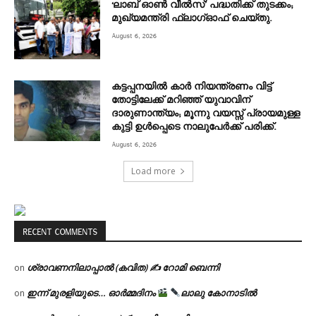
‘ലാബ് ഓൺ വീൽസ്’ പദ്ധതിക്ക് തുടക്കം;
മുഖ്യമന്ത്രി ഫ്ലാഗ്ഓഫ് ചെയ്തു.
August 6, 2026
കട്ടപ്പനയിൽ കാർ നിയന്ത്രണം വിട്ട്
തോട്ടിലേക്ക് മറിഞ്ഞ് യുവാവിന്
ദാരുണാന്ത്യം; മൂന്നു വയസ്സ് പ്രായമുള്ള
കുട്ടി ഉൾപ്പെടെ നാലുപേർക്ക് പരിക്ക്.
August 6, 2026
Load more
RECENT COMMENTS
ശ്രാവണനിലാപ്പാൽ (കവിത) ✍ റോമി ബെന്നി
on
ഇന്ന് മുരളിയുടെ… ഓർമ്മദിനം
ലാലു കോനാടിൽ
on