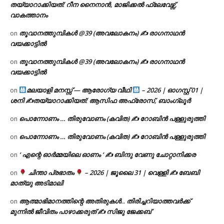
തയ്യാറാക്കിയത്: റീന നൈനാൻ, മാജിക്കൽ ഫ്ലേവേഴ്സ്,
വാകത്താനം
തൂവാനത്തുമ്പികൾ @39 (അവലോകനം) ✍ രാഗനാഥൻ
on
വയക്കാട്ടിൽ
തൂവാനത്തുമ്പികൾ @39 (അവലോകനം) ✍ രാഗനാഥൻ
on
വയക്കാട്ടിൽ
മലയാളി മനസ്സ് — ആരോഗ്യ വീഥി
– 2026 | ഓഗസ്റ്റ് 01 |
on
ശനി ✍
തയ്യാറാക്കിയത്: ആസിഫ അഫ്രോസ്, ബാംഗ്ലൂർ
പൊന്നോണം … തിരുവോണം (കവിത) ✍ റോബിൻ പള്ളുരുത്തി
on
പൊന്നോണം … തിരുവോണം (കവിത) ✍ റോബിൻ പള്ളുരുത്തി
on
‘ എന്റെ ഓർമ്മയിലെ ഓണം ‘ ✍ ബിന്ദു വേണു ചോറ്റാനിക്കര
on
ചിന്താ പ്രഭാതം
– 2026 | ജൂലൈ 31 | വെള്ളി ✍
ബേബി
on
മാത്യു അടിമാലി
ആത്മാഭിമാനത്തിന്റെ അതിരുകൾ.. തിരിച്ചറിയാത്തവർക്ക്
on
മുന്നിൽ ജീവിതം പാഴാക്കരുത് ✍️ സിജു ജേക്കബ്