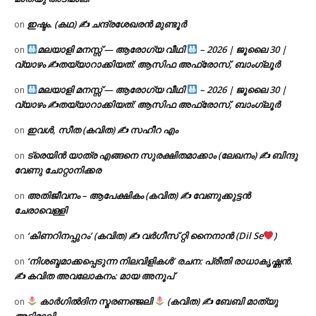
ഇഷ്ടം. (കഥ) ✍ ചന്ദ്രശേഖരൻ മുണ്ടൂർ
on
മലയാളി മനസ്സ് — ആരോഗ്യ വീഥി
– 2026 | ജൂലൈ 30 |
on
വ്യാഴം ✍
തയ്യാറാക്കിയത്: ആസിഫ അഫ്രോസ്, ബാംഗ്ലൂർ
മലയാളി മനസ്സ് — ആരോഗ്യ വീഥി
– 2026 | ജൂലൈ 30 |
on
വ്യാഴം ✍
തയ്യാറാക്കിയത്: ആസിഫ അഫ്രോസ്, ബാംഗ്ലൂർ
ഇവൾ, സീത (കവിത) ✍ സഹീറ എം
on
ട്രെയിൻ യാത്ര എങ്ങനെ സുരക്ഷിതമാക്കാം (ലേഖനം) ✍ ബിന്ദു
on
വേണു ചോറ്റാനിക്കര
അതിജീവനം – ആപേക്ഷികം (കവിത) ✍ വേണുക്കുട്ടൻ
on
ചേരാവെള്ളി
‘കിണറിനപ്പുറം’ (കവിത) ✍ വർഗീസ് റ്റി നൈനാൻ (Dil Se
)
on
‘നിശബ്ദമാക്കപ്പെടുന്ന നിലവിളികൾ’ രചന: പ്രീതി രാധാകൃഷ്ണൻ.
on
✍ കവിത അവലോകനം: മായ അനൂപ്
കാർഗിൽദിന സ്മരണഞ്ജലി
(കവിത) ✍ ബേബി മാത്യു
on
അടിമാലി