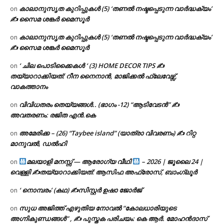
കാലാനുസൃത കുറിപ്പുകൾ (5) ‘തണൽ നഷ്ടപ്പെടുന്ന വാർദ്ധക്യം’
on
✍ സൈമ ശങ്കർ മൈസൂർ
കാലാനുസൃത കുറിപ്പുകൾ (5) ‘തണൽ നഷ്ടപ്പെടുന്ന വാർദ്ധക്യം’
on
✍ സൈമ ശങ്കർ മൈസൂർ
‘ ചില പൊടിക്കൈകൾ ‘ (3) HOME DECOR TIPS ✍
on
തയ്യാറാക്കിയത്: റീന നൈനാൻ, മാജിക്കൽ ഫ്ലേവേഴ്സ്,
വാകത്താനം
വിവിധതരം തെയ്യങ്ങൾ.. (ഭാഗം -12) “ആടിവേടൻ” ✍
on
അവതരണം: രജിത എൻ.കെ
അമേരിക്ക – (26) “Taybee island” (യാത്രാ വിവരണം) ✍ റിറ്റ
on
മാനുവൽ, ഡൽഹി
മലയാളി മനസ്സ് — ആരോഗ്യ വീഥി
– 2026 | ജൂലൈ 24 |
on
വെള്ളി ✍
തയ്യാറാക്കിയത്: ആസിഫ അഫ്രോസ്, ബാംഗ്ലൂർ
‘ നൊമ്പരം’ (കഥ) ✍സിസ്റ്റർ ഉഷാ ജോർജ്
on
സുധ അജിത്ത് എഴുതിയ നോവൽ “കോലധാരിയുടെ
on
അഗ്നികുണ്ഡങ്ങള്‍” , ✍ പുസ്തക പരിചയം: കെ ആർ. മോഹൻദാസ്