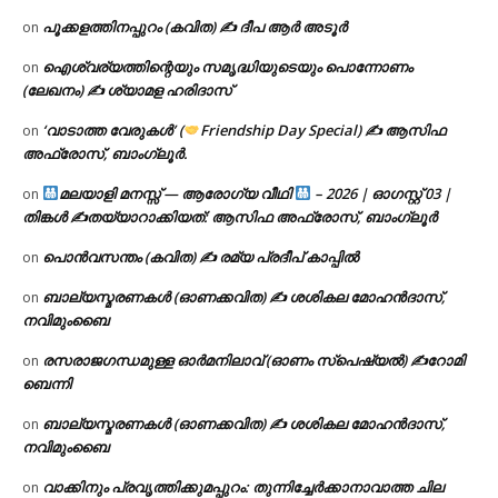
പൂക്കളത്തിനപ്പുറം (കവിത) ✍ ദീപ ആർ അടൂർ
on
ഐശ്വര്യത്തിന്റെയും സമൃദ്ധിയുടെയും പൊന്നോണം
on
(ലേഖനം) ✍ ശ്യാമള ഹരിദാസ്
‘വാടാത്ത വേരുകൾ’ (
Friendship Day Special) ✍ ആസിഫ
on
അഫ്രോസ്, ബാംഗ്ലൂർ.
മലയാളി മനസ്സ് — ആരോഗ്യ വീഥി
– 2026 | ഓഗസ്റ്റ് 03 |
on
തിങ്കൾ ✍
തയ്യാറാക്കിയത്: ആസിഫ അഫ്രോസ്, ബാംഗ്ലൂർ
പൊൻവസന്തം (കവിത) ✍ രമ്യ പ്രദീപ് കാപ്പിൽ
on
ബാല്യസ്മരണകൾ (ഓണക്കവിത) ✍ ശശികല മോഹൻദാസ്,
on
നവിമുംബൈ
രസരാജഗന്ധമുള്ള ഓർമനിലാവ് (ഓണം സ്‌പെഷ്യൽ) ✍റോമി
on
ബെന്നി
ബാല്യസ്മരണകൾ (ഓണക്കവിത) ✍ ശശികല മോഹൻദാസ്,
on
നവിമുംബൈ
വാക്കിനും പ്രവൃത്തിക്കുമപ്പുറം: തുന്നിച്ചേർക്കാനാവാത്ത ചില
on