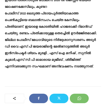
ഇയാൾ പത്തനാപുരം പോലീസ് 2020 ൽ രജിസ്റ്റർ ചെയ്ത
മോഷണക്കേസിലും, കുണ്ടറ
പോലീസ് 2022 ലെടുത്ത പ്രായപൂർത്തിയാകാത്ത
പെൺകുട്ടിയെ ബലാൽസംഗം ചെയ്ത കേസിലും
പ്രതിയാണ്. ഇയാളെ കോടതിയിൽ ഹാജരാക്കി റിമാൻഡ്
ചെയ്തു. രണ്ടാം പ്രതിക്കായുള്ള തെരച്ചിൽ ഊർജ്ജിതമാക്കി.
ജില്ലാ പോലീസ് മേധാവിയുടെ നിർദ്ദേശാനുസരണം അടൂർ
ഡി വൈ എസ് പി ജയരാജിന്റെ മേൽനോട്ടത്തിൽ അടൂർ
ഇൻസ്‌പെക്ടർ ശ്യാം മുരളി , എസ് ഐ മനീഷ് , സുനിൽ
കുമാർ,എസ് സി പി ഓമാരായ മുജീബ് , ശ്രീജിത്ത്
എന്നിവരടങ്ങുന്ന സംഘമാണ് അന്വേഷണം നടത്തുന്നത്.