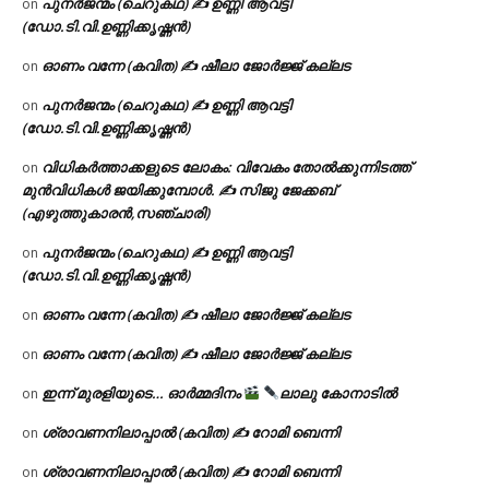
പുനർജന്മം (ചെറുകഥ) ✍ ഉണ്ണി ആവട്ടി
on
(ഡോ.ടി.വി.ഉണ്ണിക്കൃഷ്ണൻ)
ഓണം വന്നേ (കവിത) ✍ ഷീലാ ജോർജ്ജ് കല്ലട
on
പുനർജന്മം (ചെറുകഥ) ✍ ഉണ്ണി ആവട്ടി
on
(ഡോ.ടി.വി.ഉണ്ണിക്കൃഷ്ണൻ)
വിധികർത്താക്കളുടെ ലോകം: വിവേകം തോൽക്കുന്നിടത്ത്
on
മുൻവിധികൾ ജയിക്കുമ്പോൾ. ✍️ സിജു ജേക്കബ്
(എഴുത്തുകാരൻ,സഞ്ചാരി)
പുനർജന്മം (ചെറുകഥ) ✍ ഉണ്ണി ആവട്ടി
on
(ഡോ.ടി.വി.ഉണ്ണിക്കൃഷ്ണൻ)
ഓണം വന്നേ (കവിത) ✍ ഷീലാ ജോർജ്ജ് കല്ലട
on
ഓണം വന്നേ (കവിത) ✍ ഷീലാ ജോർജ്ജ് കല്ലട
on
ഇന്ന് മുരളിയുടെ… ഓർമ്മദിനം
ലാലു കോനാടിൽ
on
ശ്രാവണനിലാപ്പാൽ (കവിത) ✍ റോമി ബെന്നി
on
ശ്രാവണനിലാപ്പാൽ (കവിത) ✍ റോമി ബെന്നി
on