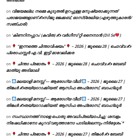
വിജയമല്ല; നമ്മെ കൂടുതൽ ഉറപ്പുള്ള മനുഷ്യരാക്കുന്നത്
on
പരാജയങ്ങളാണ് ✍️സിജു ജേക്കബ്, ഓസ്‌ട്രേലിയ (എഴുത്തുകാരൻ/
സഞ്ചാരി)
‘കിണറിനപ്പുറം’ (കവിത) ✍ വർഗീസ് റ്റി നൈനാൻ (Dil Se
)
on
“ഇന്നത്തെ ചിന്താവിഷയം”
– 2026 | ജൂലൈ 28 | ചൊവ്വ ✍
on
പ്രൊഫസ്സർ എ.വി. ഇട്ടി മാവേലിക്കര
ചിന്താ പ്രഭാതം
– 2026 | ജൂലൈ 28 | ചൊവ്വ ✍
ബേബി
on
മാത്യു അടിമാലി
മലയാളി മനസ്സ് — ആരോഗ്യ വീഥി
– 2026 | ജൂലൈ 27 |
on
തിങ്കൾ ✍
തയ്യാറാക്കിയത്: ആസിഫ അഫ്രോസ്, ബാംഗ്ലൂർ
മലയാളി മനസ്സ് — ആരോഗ്യ വീഥി
– 2026 | ജൂലൈ 27 |
on
തിങ്കൾ ✍
തയ്യാറാക്കിയത്: ആസിഫ അഫ്രോസ്, ബാംഗ്ലൂർ
സംസ്ഥാനത്ത് നാളെ പൊതു അവധിപ്രഖ്യാപിച്ചു; ശമ്പളം
on
നിഷേധിക്കാനോ കുറവ് വരുത്താനോ പാടില്ലെന്നും നിർദ്ദേശം`*
ചിന്താ പ്രഭാതം
– 2026 | ജൂലൈ 27 | തിങ്കൾ ✍
ബേബി
on