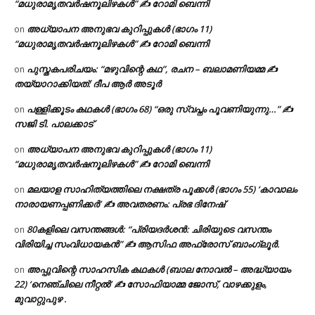
“മധുരാമൃതവർഷനൂലിഴകൾ” ✍ റോമി ബെന്നി
അധ്യാപന അനുഭവ കുറിപ്പുകൾ (ഭാഗം 11)
on
“മധുരാമൃതവർഷനൂലിഴകൾ” ✍ റോമി ബെന്നി
പുസ്തകപരിചയം: “മഴുവിന്റെ കഥ”, രചന – ബലാമണിയമ്മ ✍
on
തയ്യാറാക്കിയത്: ദീപ ആർ അടൂർ
പള്ളിക്കൂടം കഥകൾ (ഭാഗം 68) “ഒരു സ്വപ്നം പൂവണിയുന്നു…” ✍
on
സജി ടി. പാലക്കാട്
അധ്യാപന അനുഭവ കുറിപ്പുകൾ (ഭാഗം 11)
on
“മധുരാമൃതവർഷനൂലിഴകൾ” ✍ റോമി ബെന്നി
മലയാള സാഹിത്യത്തിലെ നക്ഷത്ര പൂക്കൾ (ഭാഗം 55) ‘കാവാലം
on
നാരായണപ്പണിക്കർ’ ✍ അവതരണം: പ്രഭ ദിനേഷ്
80കളിലെ വസന്തങ്ങൾ: “പ്രിയദർശൻ: ചിരിയുടെ വസന്തം
on
വിരിയിച്ച സംവിധായകൻ” ✍ ആസിഫ അഫ്രോസ് ബാംഗ്ലൂർ.
അപ്പുവിന്റെ സാഹസിക കഥകൾ (ബാല നോവൽ – അദ്ധ്യായം
on
22) ‘നെഞ്ചിലെ നീറ്റൽ’ ✍ സോഫിയാമ്മ ജോസ്, വാഴക്കുളം,
മുവാറ്റുപുഴ .