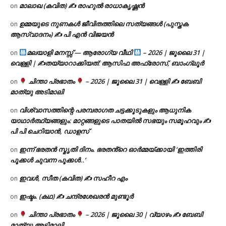
മാലാഖ (കവിത) ✍ രാഹുൽ രാധാകൃഷ്ണൻ
on
ഉമ്മയുടെ നുണകൾ ജീവിതത്തിലെ സത്യങ്ങൾ (പുസ്തക
on
ആസ്വാദനം) ✍ പി എൻ വിജയൻ
മലയാളി മനസ്സ് — ആരോഗ്യ വീഥി
– 2026 | ജൂലൈ 31 |
on
വെള്ളി | ✍
തയ്യാറാക്കിയത്: ആസിഫ അഫ്രോസ്, ബാംഗ്ലൂർ
ചിന്താ പ്രഭാതം
– 2026 | ജൂലൈ 31 | വെള്ളി ✍
ബേബി
on
മാത്യു അടിമാലി
വിശ്വാസത്തിന്റെ പരമ്പരാഗത ചട്ടക്കൂടുകളും ആധുനിക
on
യാഥാർത്ഥ്യങ്ങളും: മാറ്റങ്ങളുടെ പാതയിൽ സഭയും സമൂഹവും ✍
പി പി ചെറിയാൻ, ഡാളസ്
ഇന്ന് ഭരതൻ സ്മൃതി ദിനം. ഭരതൻ്റെ ഓർമ്മയ്ക്കായി ‘ഇത്തിരി
on
പൂക്കൾ ചുവന്ന പൂക്കൾ..’
ഇവൾ, സീത (കവിത) ✍ സഹീറ എം
on
ഇഷ്ടം. (കഥ) ✍ ചന്ദ്രശേഖരൻ മുണ്ടൂർ
on
ചിന്താ പ്രഭാതം
– 2026 | ജൂലൈ 30 | വ്യാഴം ✍
ബേബി
on
മാത്യു അടിമാലി