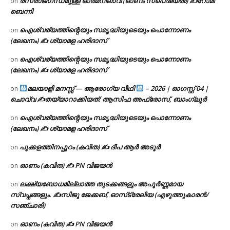
രസരാജഗന്ധമുള്ള ഓർമനിലാവ് (ഓണം സ്‌പെഷ്യൽ) ✍റോമി
on
ബെന്നി
ഐശ്വര്യത്തിന്റെയും സമൃദ്ധിയുടെയും പൊന്നോണം
on
(ലേഖനം) ✍ ശ്യാമള ഹരിദാസ്
ഐശ്വര്യത്തിന്റെയും സമൃദ്ധിയുടെയും പൊന്നോണം
on
(ലേഖനം) ✍ ശ്യാമള ഹരിദാസ്
മലയാളി മനസ്സ് — ആരോഗ്യ വീഥി
– 2026 | ഓഗസ്റ്റ് 04 |
on
ചൊവ്വ ✍
തയ്യാറാക്കിയത്: ആസിഫ അഫ്രോസ്, ബാംഗ്ലൂർ
ഐശ്വര്യത്തിന്റെയും സമൃദ്ധിയുടെയും പൊന്നോണം
on
(ലേഖനം) ✍ ശ്യാമള ഹരിദാസ്
പൂക്കളത്തിനപ്പുറം (കവിത) ✍ ദീപ ആർ അടൂർ
on
ഓണം (കവിത) ✍ PN വിജയൻ
on
ലക്ഷ്യബോധമില്ലാത്ത തുടക്കങ്ങളും അപൂർണ്ണമായ
on
സ്വപ്നങ്ങളും. ✍️സിജു ജേക്കബ്, ഓസ്‌ട്രേലിയ (എഴുത്തുകാരൻ/
സഞ്ചാരി)
ഓണം (കവിത) ✍ PN വിജയൻ
on