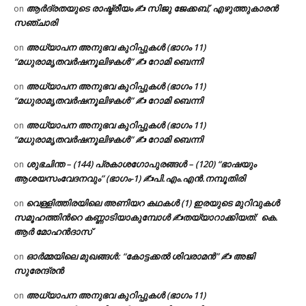
ആർദ്രതയുടെ രാഷ്ട്രീയം ✍️ സിജു ജേക്കബ്, എഴുത്തുകാരൻ
on
സഞ്ചാരി
അധ്യാപന അനുഭവ കുറിപ്പുകൾ (ഭാഗം 11)
on
“മധുരാമൃതവർഷനൂലിഴകൾ” ✍ റോമി ബെന്നി
അധ്യാപന അനുഭവ കുറിപ്പുകൾ (ഭാഗം 11)
on
“മധുരാമൃതവർഷനൂലിഴകൾ” ✍ റോമി ബെന്നി
അധ്യാപന അനുഭവ കുറിപ്പുകൾ (ഭാഗം 11)
on
“മധുരാമൃതവർഷനൂലിഴകൾ” ✍ റോമി ബെന്നി
ശുഭചിന്ത – (144) പ്രകാശഗോപുരങ്ങൾ – (120) “ഭാഷയും
on
ആശയസംവേദനവും” (ഭാഗം-1) ✍പി.എം.എൻ.നമ്പൂതിരി
വെള്ളിത്തിരയിലെ അണിയറ കഥകൾ (1) ഇരയുടെ മുറിവുകൾ
on
സമൂഹത്തിന്‍റെ കണ്ണാടിയാകുമ്പോൾ ✍തയ്യാറാക്കിയത്: കെ.
ആര്‍ മോഹന്‍ദാസ്
ഓർമ്മയിലെ മുഖങ്ങൾ: “കോട്ടക്കൽ ശിവരാമൻ” ✍ അജി
on
സുരേന്ദ്രൻ
അധ്യാപന അനുഭവ കുറിപ്പുകൾ (ഭാഗം 11)
on