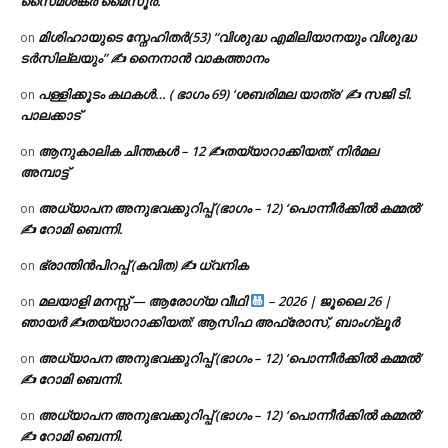
സൈമശങ്കർ മൈസൂർ.
മിശിഹായുടെ സ്നേഹിതർ(53) “വിശുദ്ധ എമിലിയാനയും വിശുദ്ധ
on
ടര്‍സില്ലയും” ✍ നൈനാൻ വാകത്താനം
പള്ളിക്കൂടം കഥകൾ… ( ഭാഗം 69) ‘ശബരിമല യാത്ര’ ✍ സജി ടി.
on
പാലക്കാട്
ആനുകാലിക ചിന്തകൾ – 12 ✍തയ്യാറാക്കിയത്: നിർമല
on
അമ്പാട്ട്
അധ്യാപന അനുഭവക്കുറിപ്പ് (ഭാഗം – 12) ‘പൊന്നീർക്കിൽ കമ്മൽ’
on
✍ റോമി ബെന്നി.
ഭ്രാന്തിൻപിറപ്പ് (കവിത) ✍ ധ്വനിക
on
മലയാളി മനസ്സ് — ആരോഗ്യ വീഥി
– 2026 | ജൂലൈ 26 |
on
ഞായർ ✍
തയ്യാറാക്കിയത്: ആസിഫ അഫ്രോസ്, ബാംഗ്ലൂർ
അധ്യാപന അനുഭവക്കുറിപ്പ് (ഭാഗം – 12) ‘പൊന്നീർക്കിൽ കമ്മൽ’
on
✍ റോമി ബെന്നി.
അധ്യാപന അനുഭവക്കുറിപ്പ് (ഭാഗം – 12) ‘പൊന്നീർക്കിൽ കമ്മൽ’
on
✍ റോമി ബെന്നി.