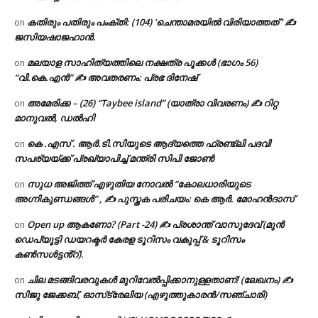
കതിരും പതിരും പംക്തി: (104) ‘ചെന്താമരയിൽ വിരിയാത്തത് ‘ ✍
on
ജസിയഷാജഹാൻ.
മലയാള സാഹിത്യത്തിലെ നക്ഷത്ര പൂക്കൾ (ഭാഗം 56)
on
“വി.കെ.എൻ” ✍ അവതരണം: പ്രഭ ദിനേഷ്
അമേരിക്ക – (26) “Taybee island” (യാത്രാ വിവരണം) ✍ റിറ്റ
on
മാനുവൽ, ഡൽഹി
കെ .എസ് . ആർ.ടി.സിയുടെ ആദ്യത്തെ ഫ്രണ്ട്ലി പദവി
on
സപര്യയ്ക്ക് പ്രഖ്യാപിച്ച് മന്ത്രി സിപി ജോൺ
സുധ അജിത്ത് എഴുതിയ നോവൽ “കോലധാരിയുടെ
on
അഗ്നികുണ്ഡങ്ങള്‍” , ✍ പുസ്തക പരിചയം: കെ ആർ. മോഹൻദാസ്
Open up ആകണോ? (Part -24) ✍ പ്രശാന്ത് വാസുദേവ് (മുൻ
on
ഡെപ്യൂട്ടി ഡയറക്ടർ കേരള ടൂറിസം വകുപ്പ് & ടൂറിസം
കൺസൾട്ടൻ്റ്).
ചില മടങ്ങിവരവുകൾ മുറിവേൽപ്പിക്കാനുള്ളതാണ്! (ലേഖനം) ✍️
on
സിജു ജേക്കബ്, ഓസ്‌ട്രേലിയ (എഴുത്തുകാരൻ/സഞ്ചാരി)