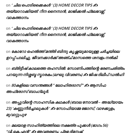
‘ ചില പൊടിക്കൈകൾ ‘ (3) HOME DECOR TIPS ✍
on
തയ്യാറാക്കിയത്: റീന നൈനാൻ, മാജിക്കൽ ഫ്ലേവേഴ്സ്,
വാകത്താനം
‘ ചില പൊടിക്കൈകൾ ‘ (3) HOME DECOR TIPS ✍
on
തയ്യാറാക്കിയത്: റീന നൈനാൻ, മാജിക്കൽ ഫ്ലേവേഴ്സ്,
വാകത്താനം
കോറോ ഹെൽത്ത് മന്ത്രി ബിന്ദു കൃഷ്ണയുമായുള്ള ചർച്ചയിലെ
on
ഉറപ്പ് പാലിച്ചു, ജീവനക്കാർക്ക് അഞ്ച് മാസത്തെ ശമ്പളം നൽകി
ബ്രിട്ടീഷ് കാലത്തെ തഹസിൽ: സോണിപത്തിന്റെ ഭരണചരിത്രം
on
പറയുന്ന നിശ്ശബ്ദ സ്മാരകം (ലഘു വിവരണം) ✍ ജിഷ ദിലീപ് ഡൽഹി
80കളിലെ വസന്തങ്ങൾ ” ലോഹിതദാസ് ” ✍ ആസിഫ
on
അഫ്രോസ് ബാംഗ്ലൂർ.
അപ്പുവിന്റെ സാഹസിക കഥകൾ (ബാല നോവൽ – അദ്ധ്യായം
on
23) ‘കണ്ണുനീർച്ചാലുകൾ ‘ ✍ സോഫിയാമ്മ ജോസ്, വാഴക്കുളം,
മുവാറ്റുപുഴ
മലയാള സാഹിത്യത്തിലെ നക്ഷത്ര പൂക്കൾ (ഭാഗം 56)
on
“വി.കെ.എൻ” ✍ അവതരണം: പ്രഭ ദിനേഷ്