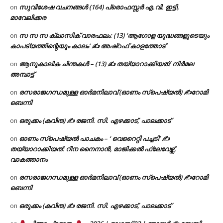
സുവിശേഷ വചനങ്ങൾ (164) പ്രൊഫസ്സർ എ.വി. ഇട്ടി,
on
മാവേലിക്കര
സ സ സ ക്ലാസിക് വാരഫലം: (13) ‘ആഗോള യുദ്ധങ്ങളുടെയും
on
കാപട്യത്തിന്റെയും കാലം’ ✍ അഷ്റഫ് കാളത്തോട്
ആനുകാലിക ചിന്തകൾ – (13) ✍ തയ്യാറാക്കിയത്: നിർമല
on
അമ്പാട്ട്
രസരാജഗന്ധമുള്ള ഓർമനിലാവ് (ഓണം സ്‌പെഷ്യൽ) ✍റോമി
on
ബെന്നി
ഒരുക്കം (കവിത) ✍ രജനി. സി. എഴക്കാട്, പാലക്കാട്
on
ഓണം സ്പെഷ്യൽ പാചകം – ‘ വെറൈറ്റി പച്ചടി’ ✍
on
തയ്യാറാക്കിയത്: റീന നൈനാൻ, മാജിക്കൽ ഫ്ലേവേഴ്സ്,
വാകത്താനം
രസരാജഗന്ധമുള്ള ഓർമനിലാവ് (ഓണം സ്‌പെഷ്യൽ) ✍റോമി
on
ബെന്നി
ഒരുക്കം (കവിത) ✍ രജനി. സി. എഴക്കാട്, പാലക്കാട്
on