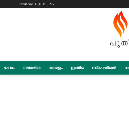
Saturday, August 8, 2026
ഹോം
അമേരിക്ക
കേരളം
ഇന്ത്യ
സ്പെഷ്യൽ
നാ