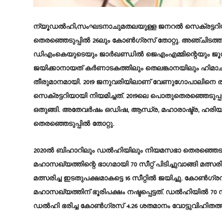
ന്യൂഡൽഹി;സംഘടനാചുമതലയുള്ള ജനറൽ സെക്രട്ടറിയായ
തെരഞ്ഞെടുപ്പിൽ 26ലും കോൺഗ്രസ്‌ തോറ്റു. അഞ്ചിടത്തുമാ
ഡിഎംകെയുടെയും ജാർഖണ്ഡിൽ ജെഎംഎമ്മിന്റെയും ജൂനിയർ
ജയിക്കാനായത്‌ കർണാടകത്തിലും തെലങ്കാനയിലും ഹിമാചല
തീരുമാനമായി. 2019 ജനുവരിയിലാണ്‌ വേണുഗോപാലിന
സെക്രട്ടറിയായി നിയമിച്ചത്‌. 2019ലെ പൊതുതെരഞ്ഞെടുപ്
ഒതുങ്ങി. അതേവർഷം ഒഡിഷ, ആന്ധ്ര, മഹാരാഷ്ട്ര, ഹര
തെരഞ്ഞെടുപ്പിൽ തോറ്റു.
2020ൽ ബിഹാറിലും ഡൽഹിയിലും നിയമസഭാ തെരഞ്ഞെടു
മഹാസഖ്യത്തിന്റെ ഭാഗമായി 70 സീറ്റ്‌ പിടിച്ചുവാങ്ങി മത്സര
മത്സരിച്ച ഇടതുപക്ഷമാകട്ടെ 16 സീറ്റിൽ ജയിച്ചു. കോൺ
മഹാസഖ്യത്തിന്‌ ഭൂരിപക്ഷം നഷ്ടപ്പെട്ടത്‌. ഡൽഹിയിൽ 70 
ഡൽഹി ഭരിച്ച കോൺഗ്രസ്‌ 4.26 ശതമാനം വോട്ടുവിഹിതത്ത