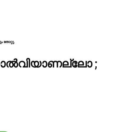
 തോറ്റു.
തോൽവിയാണല്ലോ ;