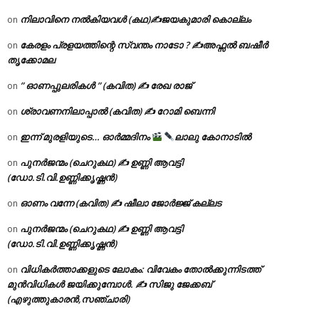
നിലാവിനെ നൽകിയവൾ (കഥ)✍ജയകുമാരി കൊല്ലം
on
കേരളം പ്രളയത്തിന്റെ സ്വന്തം നാടോ ? ✍️അഫ്സൽ ബഷീർ
on
തൃക്കോമല
” ഓണപ്പുലരികൾ ” (കവിത) ✍ രേഖ രാജ്
on
ശ്രാവണനിലാപ്പാൽ (കവിത) ✍ റോമി ബെന്നി
on
ഇന്ന് മുരളിയുടെ… ഓർമ്മദിനം
ലാലു കോനാടിൽ
on
പുനർജന്മം (ചെറുകഥ) ✍ ഉണ്ണി ആവട്ടി
on
(ഡോ.ടി.വി.ഉണ്ണിക്കൃഷ്ണൻ)
ഓണം വന്നേ (കവിത) ✍ ഷീലാ ജോർജ്ജ് കല്ലട
on
പുനർജന്മം (ചെറുകഥ) ✍ ഉണ്ണി ആവട്ടി
on
(ഡോ.ടി.വി.ഉണ്ണിക്കൃഷ്ണൻ)
വിധികർത്താക്കളുടെ ലോകം: വിവേകം തോൽക്കുന്നിടത്ത്
on
മുൻവിധികൾ ജയിക്കുമ്പോൾ. ✍️ സിജു ജേക്കബ്
(എഴുത്തുകാരൻ,സഞ്ചാരി)