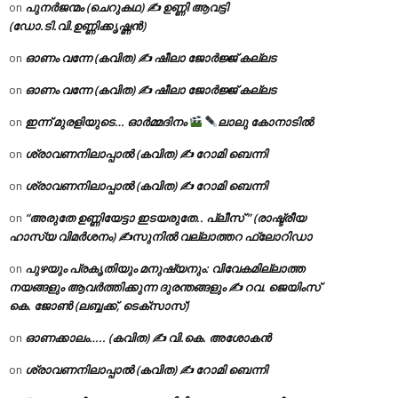
പുനർജന്മം (ചെറുകഥ) ✍ ഉണ്ണി ആവട്ടി
on
(ഡോ.ടി.വി.ഉണ്ണിക്കൃഷ്ണൻ)
ഓണം വന്നേ (കവിത) ✍ ഷീലാ ജോർജ്ജ് കല്ലട
on
ഓണം വന്നേ (കവിത) ✍ ഷീലാ ജോർജ്ജ് കല്ലട
on
ഇന്ന് മുരളിയുടെ… ഓർമ്മദിനം
ലാലു കോനാടിൽ
on
ശ്രാവണനിലാപ്പാൽ (കവിത) ✍ റോമി ബെന്നി
on
ശ്രാവണനിലാപ്പാൽ (കവിത) ✍ റോമി ബെന്നി
on
“അരുതേ ഉണ്ണിയേട്ടാ ഇടയരുതേ.. പ്ലീസ് ” (രാഷ്ട്രീയ
on
ഹാസ്യ വിമർശനം) ✍സുനിൽ വല്ലാത്തറ ഫ്ലോറിഡാ
പുഴയും പ്രകൃതിയും മനുഷ്യനും: വിവേകമില്ലാത്ത
on
നയങ്ങളും ആവർത്തിക്കുന്ന ദുരന്തങ്ങളും ✍ റവ. ജെയിംസ്
കെ. ജോൺ (ലബ്ബക്ക്, ടെക്സാസ്)
ഓണക്കാലം….. (കവിത) ✍ വി.കെ. അശോകൻ
on
ശ്രാവണനിലാപ്പാൽ (കവിത) ✍ റോമി ബെന്നി
on