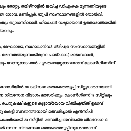
ം തോറ്റു. തമിഴ്‌നാട്ടിൽ ജയിച്ച ഡിഎംകെ മുന്നണിയുടെ
ത്ത്‌, ഗോവ, മണിപ്പുർ, യുപി സംസ്ഥാനങ്ങളിൽ തോൽവി.
തും തുലാസിലായി. ഹിമാചൽ നഷ്ടമായാൽ ഉത്തരേന്ത്യയിൽ
യാകും.
ോറം, മേഘാലയ, നാഗാലാൻഡ്‌, ത്രിപുര സംസ്ഥാനങ്ങളിൽ
ഭരണത്തിലുണ്ടായിരുന്ന പഞ്ചാബ്‌, രാജസ്ഥാൻ,
ചേരിയും വേണുഗോപാൽ ചുമതലയേറ്റശേഷമാണ്‌ കോൺഗ്രസിന്‌
ഗാഡിയിൽ ലോക്‌സഭാ തെരഞ്ഞെടുപ്പ്‌ സീറ്റുധാരണയായി.
ുന്ന ശിവസേന വിഭാഗം മത്സരിക്കും. കോൺഗ്രസ്‌ 18 സീറ്റിലും
 ചെറുകക്ഷികളുടെ കൂട്ടായ്‌മയായ വിബിഎയ്‌ക്ക്‌ ഉദ്ധവ്‌
 രാജു ഷെട്ടി സ്വതന്ത്രനായി മത്സരിച്ചാൽ എൻസിപി
കക്ഷിയായി 23 സീറ്റിൽ മത്സരിച്ച അവിഭക്ത ശിവസേന 18
ടോബറിൽ നടന്ന നിയമസഭാ തെരഞ്ഞെടുപ്പിനുശേഷമാണ്‌