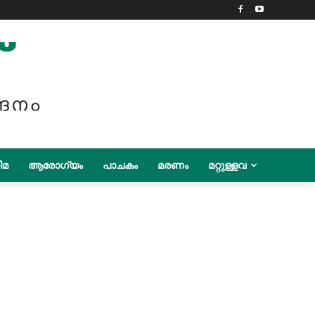
ിമ
ആരോഗ്യം
പാചകം
മരണം
മറ്റുള്ളവ