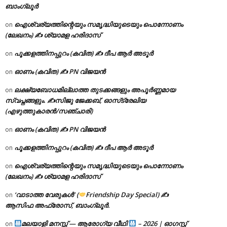
ബാംഗ്ലൂർ
ഐശ്വര്യത്തിന്റെയും സമൃദ്ധിയുടെയും പൊന്നോണം
on
(ലേഖനം) ✍ ശ്യാമള ഹരിദാസ്
പൂക്കളത്തിനപ്പുറം (കവിത) ✍ ദീപ ആർ അടൂർ
on
ഓണം (കവിത) ✍ PN വിജയൻ
on
ലക്ഷ്യബോധമില്ലാത്ത തുടക്കങ്ങളും അപൂർണ്ണമായ
on
സ്വപ്നങ്ങളും. ✍️സിജു ജേക്കബ്, ഓസ്‌ട്രേലിയ
(എഴുത്തുകാരൻ/സഞ്ചാരി)
ഓണം (കവിത) ✍ PN വിജയൻ
on
പൂക്കളത്തിനപ്പുറം (കവിത) ✍ ദീപ ആർ അടൂർ
on
ഐശ്വര്യത്തിന്റെയും സമൃദ്ധിയുടെയും പൊന്നോണം
on
(ലേഖനം) ✍ ശ്യാമള ഹരിദാസ്
‘വാടാത്ത വേരുകൾ’ (
Friendship Day Special) ✍
on
ആസിഫ അഫ്രോസ്, ബാംഗ്ലൂർ.
മലയാളി മനസ്സ് — ആരോഗ്യ വീഥി
– 2026 | ഓഗസ്റ്റ്
on