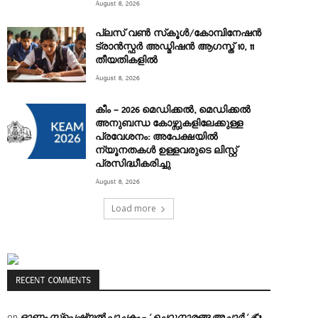
August 8, 2026
പ്ലസ് വൺ സ്‌കൂൾ/കോമ്പിനേഷൻ
ട്രാൻസ്ഫർ അഡ്മിഷൻ ആഗസ്ത് 10, 11
തീയതികളിൽ
August 8, 2026
കീം – 2026 മെഡിക്കൽ, മെഡിക്കൽ
അനുബന്ധ കോഴ്സുകളിലേക്കുള്ള
പ്രവേശനം: അപേക്ഷയിൽ
ന്യൂനതകൾ ഉള്ളവരുടെ ലിസ്റ്റ്
പ്രസിദ്ധീകരിച്ചു
August 8, 2026
Load more
RECENT COMMENTS
ഓണം സ്പെഷ്യൽ പാചകം – ‘ ചെറുനാരങ്ങ അച്ചാർ ‘ ✍
on