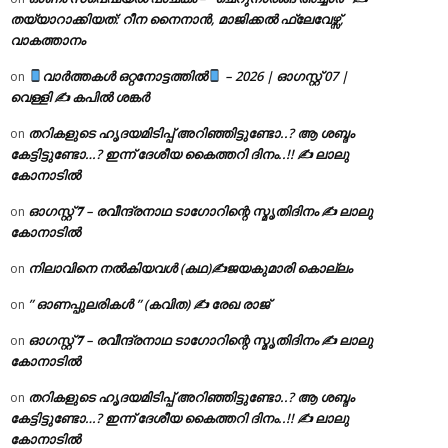
തയ്യാറാക്കിയത്: റീന നൈനാൻ, മാജിക്കൽ ഫ്ലേവേഴ്സ്,
വാകത്താനം
വാർത്തകൾ ഒറ്റനോട്ടത്തിൽ
– 2026 | ഓഗസ്റ്റ് 07 |
on
വെള്ളി ✍
കപിൽ ശങ്കർ
തറികളുടെ ഹൃദയമിടിപ്പ് അറിഞ്ഞിട്ടുണ്ടോ..? ആ ശബ്ദം
on
കേട്ടിട്ടുണ്ടോ…? ഇന്ന് ദേശീയ കൈത്തറി ദിനം..!! ✍ ലാലു
കോനാടിൽ
ഓഗസ്റ്റ് 𝟕 – രവീന്ദ്രനാഥ ടാഗോറിന്റെ സ്മൃതിദിനം ✍ ലാലു
on
കോനാടിൽ
നിലാവിനെ നൽകിയവൾ (കഥ)✍ജയകുമാരി കൊല്ലം
on
” ഓണപ്പുലരികൾ ” (കവിത) ✍ രേഖ രാജ്
on
ഓഗസ്റ്റ് 𝟕 – രവീന്ദ്രനാഥ ടാഗോറിന്റെ സ്മൃതിദിനം ✍ ലാലു
on
കോനാടിൽ
തറികളുടെ ഹൃദയമിടിപ്പ് അറിഞ്ഞിട്ടുണ്ടോ..? ആ ശബ്ദം
on
കേട്ടിട്ടുണ്ടോ…? ഇന്ന് ദേശീയ കൈത്തറി ദിനം..!! ✍ ലാലു
കോനാടിൽ