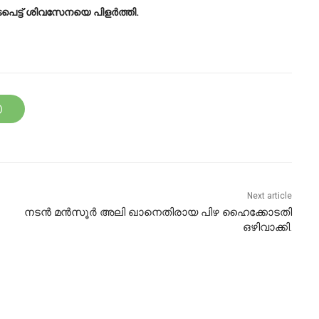
പെട്ട്‌ ശിവസേനയെ പിളർത്തി.
Next article
നടൻ മൻസൂർ അലി ഖാനെതിരായ പിഴ ഹൈക്കോടതി
ഒഴിവാക്കി.