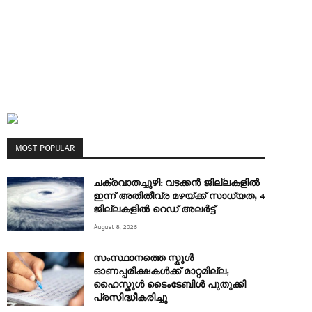
MOST POPULAR
ചക്രവാതച്ചുഴി: വടക്കൻ ജില്ലകളിൽ
ഇന്ന് അതിതീവ്ര മഴയ്ക്ക് സാധ്യത; 4
ജില്ലകളിൽ റെഡ് അലർട്ട്
August 8, 2026
സംസ്ഥാനത്തെ സ്കൂൾ
ഓണപ്പരീക്ഷകൾക്ക് മാറ്റമില്ല;
ഹൈസ്കൂൾ ടൈംടേബിൾ പുതുക്കി
പ്രസിദ്ധീകരിച്ചു