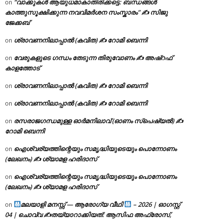
“വാക്കുകൾ ആയുധമാകാതിരിക്കട്ടെ: ബന്ധങ്ങൾ
on
കാത്തുസൂക്ഷിക്കുന്ന നവവിമർശന സംസ്കാരം” ✍️ സിജു
ജേക്കബ്
ശ്രാവണനിലാപ്പാൽ (കവിത) ✍ റോമി ബെന്നി
on
വേരുകളുടെ ഗന്ധം തേടുന്ന തിരുവോണം ✍ അഷ്റഫ്
on
കാളത്തോട്
ശ്രാവണനിലാപ്പാൽ (കവിത) ✍ റോമി ബെന്നി
on
ശ്രാവണനിലാപ്പാൽ (കവിത) ✍ റോമി ബെന്നി
on
രസരാജഗന്ധമുള്ള ഓർമനിലാവ് (ഓണം സ്‌പെഷ്യൽ) ✍
on
റോമി ബെന്നി
ഐശ്വര്യത്തിന്റെയും സമൃദ്ധിയുടെയും പൊന്നോണം
on
(ലേഖനം) ✍ ശ്യാമള ഹരിദാസ്
ഐശ്വര്യത്തിന്റെയും സമൃദ്ധിയുടെയും പൊന്നോണം
on
(ലേഖനം) ✍ ശ്യാമള ഹരിദാസ്
മലയാളി മനസ്സ് — ആരോഗ്യ വീഥി
– 2026 | ഓഗസ്റ്റ്
on
04 | ചൊവ്വ ✍
തയ്യാറാക്കിയത്: ആസിഫ അഫ്രോസ്,