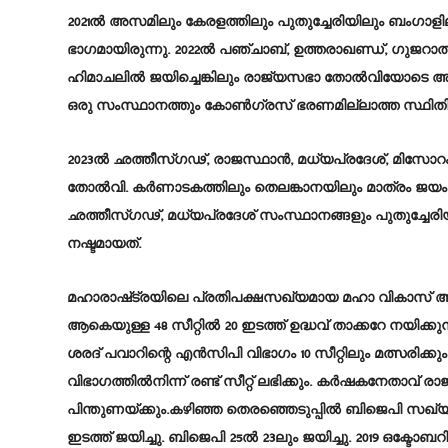
2021ൽ അസമിലും കേരളത്തിലും പുതുച്ചേരിയിലും ബംഗാളിലു
ഭാഗമായിരുന്നു. 2022ൽ പഞ്ചാബ്‌, ഉത്തരാഖണ്ഡ്‌, ഗുജറാ
ഹിമാചലിൽ ജയിച്ചെങ്കിലും രാജ്യസഭാ തോൽവിയോടെ അ
ഒരു സംസ്ഥാനത്തും കോൺഗ്രസ്‌ ഭരണമില്ലാത്ത സ്ഥിതി
2023ൽ ഛത്തീസ്‌ഗഢ്‌, രാജസ്ഥാൻ, മധ്യപ്രദേശ്‌, മിസ
തോൽവി. കർണാടകത്തിലും തെലങ്കാനയിലും മാത്രം ജയം. 
ഛത്തീസ്‌ഗഢ്‌, മധ്യപ്രദേശ്‌ സംസ്ഥാനങ്ങളും പുതുച്
നഷ്ടമായത്‌.
മഹാരാഷ്‌ട്രയിലെ പ്രതിപക്ഷസഖ്യമായ മഹാ വികാസ്‌ അ
ആകെയുള്ള 48 സീറ്റിൽ 20 ഇടത്ത്‌ ഉദ്ധവ്‌ താക്കറേ നയിക്ക
ശരദ്‌ പവാറിന്റെ എൻസിപി വിഭാഗം 10 സീറ്റിലും മത്സരിക്കും.
വിഭാഗത്തിൽനിന്ന്‌ രണ്ട്‌ സീറ്റ്‌ ലഭിക്കും. കർഷകനേതാവ്‌
പിന്തുണയ്‌ക്കും.കഴിഞ്ഞ തെരഞ്ഞെടുപ്പിൽ ബിജെപി സഖ്യ
ഇടത്ത്‌ ജയിച്ചു. ബിജെപി 25ൽ 23ലും ജയിച്ചു. 2019 ഒക്