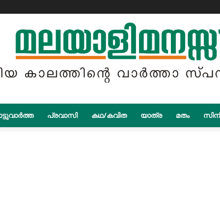
ട്ടുവാർത്ത
പ്രവാസി
കഥ/കവിത
യാത്ര
മതം
സിന