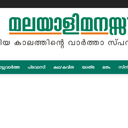
ട്ടുവാർത്ത
പ്രവാസി
കഥ/കവിത
യാത്ര
മതം
സിന