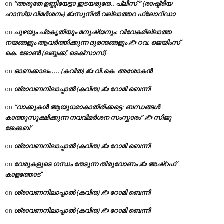
“അരുതേ ഉണ്ണിയേട്ടാ ഇടയരുതേ.. പ്ലീസ് ” (രാഷ്ട്രീയ
on
ഹാസ്യ വിമർശനം) ✍സുനിൽ വല്ലാത്തറ ഫ്ലോറിഡാ
പുഴയും പ്രകൃതിയും മനുഷ്യനും: വിവേകമില്ലാത്ത
on
നയങ്ങളും ആവർത്തിക്കുന്ന ദുരന്തങ്ങളും ✍ റവ. ജെയിംസ്
കെ. ജോൺ (ലബ്ബക്ക്, ടെക്സാസ്)
ഓണക്കാലം….. (കവിത) ✍ വി.കെ. അശോകൻ
on
ശ്രാവണനിലാപ്പാൽ (കവിത) ✍ റോമി ബെന്നി
on
“വാക്കുകൾ ആയുധമാകാതിരിക്കട്ടെ: ബന്ധങ്ങൾ
on
കാത്തുസൂക്ഷിക്കുന്ന നവവിമർശന സംസ്കാരം” ✍️ സിജു
ജേക്കബ്
ശ്രാവണനിലാപ്പാൽ (കവിത) ✍ റോമി ബെന്നി
on
വേരുകളുടെ ഗന്ധം തേടുന്ന തിരുവോണം ✍ അഷ്റഫ്
on
കാളത്തോട്
ശ്രാവണനിലാപ്പാൽ (കവിത) ✍ റോമി ബെന്നി
on
ശ്രാവണനിലാപ്പാൽ (കവിത) ✍ റോമി ബെന്നി
on