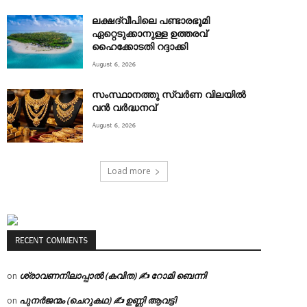
ലക്ഷദ്വീപിലെ പണ്ടാരഭൂമി
ഏറ്റെടുക്കാനുള്ള ഉത്തരവ്
ഹൈക്കോടതി റദ്ദാക്കി
August 6, 2026
സംസ്ഥാനത്തു സ്വർണ വിലയിൽ
വൻ വർദ്ധനവ്
August 6, 2026
Load more
RECENT COMMENTS
ശ്രാവണനിലാപ്പാൽ (കവിത) ✍ റോമി ബെന്നി
on
പുനർജന്മം (ചെറുകഥ) ✍ ഉണ്ണി ആവട്ടി
on