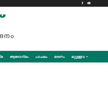
ിമ
ആരോഗ്യം
പാചകം
മരണം
മറ്റുള്ളവ