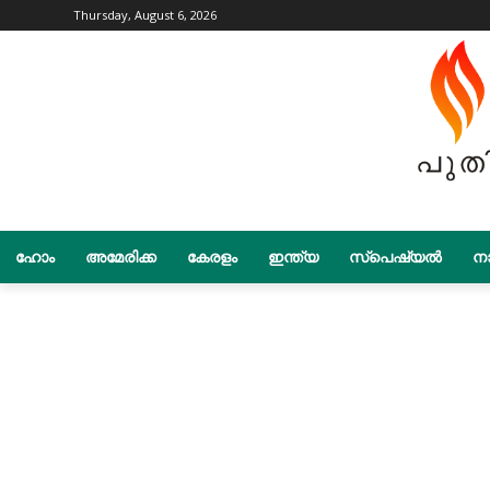
Thursday, August 6, 2026
ഹോം
അമേരിക്ക
കേരളം
ഇന്ത്യ
സ്പെഷ്യൽ
നാ