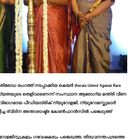
 രംഗത്ത് നടപ്പാക്കിയ കെയർ (Kerala United Against Rare
ാധ്യതയുടെ തെളിവാണെന്ന് സംസ്ഥാന ആരോഗ്യ മന്ത്രി വീണ
വിഭാഗമായ പീഡിയാട്രിക് ന്യൂറോളജി, ന്യൂറോമസ്കുലാർ
ച്ച ദ്വിദിന അന്താരാഷ്ട്ര കോൺഫറൻസിൽ പങ്കെടുത്ത്
ോളജിസ്റ്റുകളും ഗവേഷകരും പങ്കെടുത്ത, തിരുവനന്തപുരത്തെ