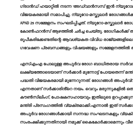
ഗ്രാൻഡ് ഹയാറ്റിൽ നടന്ന ‘അഡ്വാൻസസ് ഇൻ ന്യൂറോമ
വിജയകരമായി സമാപിച്ചു. ന്യൂറോ-മസ്കുലാർ രോഗങ്ങൾക
APND 25 സമ്മേളനം സംഘടിപ്പിച്ചത്. ന്യൂറോ-മസ്കുലാർ ര
കോൺഫറൻസ് ആഴത്തിൽ ചർച്ച ചെയ്തു. രോഗികൾക്ക് തട
രൂപീകരിക്കേണ്ടതിന്റെ ആവശ്യകത വിവിധ രാജ്യങ്ങളിലെ
ഗവേഷണ പ്രബന്ധങ്ങളും വിഷയങ്ങളും സമ്മേളനത്തിൽ അവത
എസ്എംഎ പോലുള്ള അപൂർവ രോഗ ബാധിതരായ സർവസാധ
ലക്ഷ്യത്തോടെയാണ് സർക്കാർ മുന്നോട്ട് പോയതെന്ന് 
പദ്ധതി വിജയകരമായി മുന്നേറുന്നത്. രോഗങ്ങൾ അപൂർവ
എന്നതാണ് സർക്കാരിൻ്റെ നയം. വെറും മരുന്നുകളിൽ ഒത
കൗൺസിലിംഗ്, പോഷകസഹായവും ഇതിലൂടെ ഉറപ്പാക്കുന്
മന്ത്രി പ്രസംഗത്തിൽ വ്യക്തമാക്കി.എന്നാൽ ഇത് സർക
അപൂർവ രോഗങ്ങൾക്കായി സന്നദ്ധ സംഘടനകളും വ്യക്തികള
സംരംക്ഷിക്കുന്നതിനായി നമുക്ക് കൈകോർക്കാമെന്നും വ