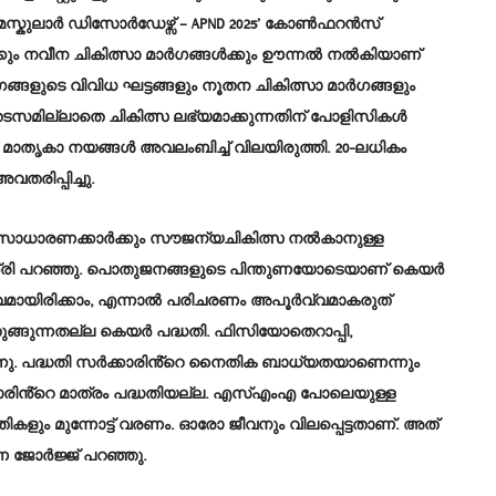
സ്കുലാർ ഡിസോർഡേഴ്സ് – APND 2025’ കോൺഫറൻസ്
്കും നവീന ചികിത്സാ മാർഗങ്ങൾക്കും ഊന്നൽ നൽകിയാണ്
ോഗങ്ങളുടെ വിവിധ ഘട്ടങ്ങളും നൂതന ചികിത്സാ മാർഗങ്ങളും
സമില്ലാതെ ചികിത്സ ലഭ്യമാക്കുന്നതിന് പോളിസികൾ
 മാതൃകാ നയങ്ങൾ അവലംബിച്ച് വിലയിരുത്തി. 20-ലധികം
രിപ്പിച്ചു.
ാരണക്കാർക്കും സൗജന്യചികിത്സ നൽകാനുള്ള
മന്ത്രി പറഞ്ഞു. പൊതുജനങ്ങളുടെ പിന്തുണയോടെയാണ് കെയർ
്വമായിരിക്കാം, എന്നാൽ പരിചരണം അപൂർവ്വമാകരുത്
ുങ്ങുന്നതല്ല കെയർ പദ്ധതി. ഫിസിയോതെറാപ്പി,
നു. പദ്ധതി സർക്കാരിൻ്റെ നൈതിക ബാധ്യതയാണെന്നും
്കാരിൻ്റെ മാത്രം പദ്ധതിയല്ല. എസ്എംഎ പോലെയുള്ള
ും മുന്നോട്ട് വരണം. ഓരോ ജീവനും വിലപ്പെട്ടതാണ്. അത്
ീണ ജോർജ്ജ് പറഞ്ഞു.