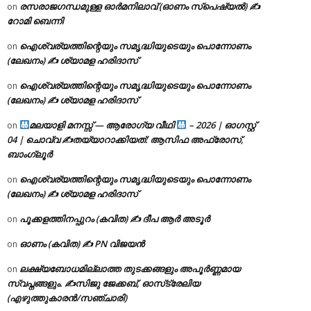
രസരാജഗന്ധമുള്ള ഓർമനിലാവ് (ഓണം സ്‌പെഷ്യൽ) ✍
on
റോമി ബെന്നി
ഐശ്വര്യത്തിന്റെയും സമൃദ്ധിയുടെയും പൊന്നോണം
on
(ലേഖനം) ✍ ശ്യാമള ഹരിദാസ്
ഐശ്വര്യത്തിന്റെയും സമൃദ്ധിയുടെയും പൊന്നോണം
on
(ലേഖനം) ✍ ശ്യാമള ഹരിദാസ്
മലയാളി മനസ്സ് — ആരോഗ്യ വീഥി
– 2026 | ഓഗസ്റ്റ്
on
04 | ചൊവ്വ ✍
തയ്യാറാക്കിയത്: ആസിഫ അഫ്രോസ്,
ബാംഗ്ലൂർ
ഐശ്വര്യത്തിന്റെയും സമൃദ്ധിയുടെയും പൊന്നോണം
on
(ലേഖനം) ✍ ശ്യാമള ഹരിദാസ്
പൂക്കളത്തിനപ്പുറം (കവിത) ✍ ദീപ ആർ അടൂർ
on
ഓണം (കവിത) ✍ PN വിജയൻ
on
ലക്ഷ്യബോധമില്ലാത്ത തുടക്കങ്ങളും അപൂർണ്ണമായ
on
സ്വപ്നങ്ങളും. ✍️സിജു ജേക്കബ്, ഓസ്‌ട്രേലിയ
(എഴുത്തുകാരൻ/സഞ്ചാരി)