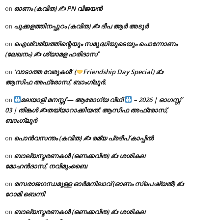
ഓണം (കവിത) ✍ PN വിജയൻ
on
പൂക്കളത്തിനപ്പുറം (കവിത) ✍ ദീപ ആർ അടൂർ
on
ഐശ്വര്യത്തിന്റെയും സമൃദ്ധിയുടെയും പൊന്നോണം
on
(ലേഖനം) ✍ ശ്യാമള ഹരിദാസ്
‘വാടാത്ത വേരുകൾ’ (
Friendship Day Special) ✍
on
ആസിഫ അഫ്രോസ്, ബാംഗ്ലൂർ.
മലയാളി മനസ്സ് — ആരോഗ്യ വീഥി
– 2026 | ഓഗസ്റ്റ്
on
03 | തിങ്കൾ ✍
തയ്യാറാക്കിയത്: ആസിഫ അഫ്രോസ്,
ബാംഗ്ലൂർ
പൊൻവസന്തം (കവിത) ✍ രമ്യ പ്രദീപ് കാപ്പിൽ
on
ബാല്യസ്മരണകൾ (ഒണക്കവിത) ✍ ശശികല
on
മോഹൻദാസ്, നവിമുംബൈ
രസരാജഗന്ധമുള്ള ഓർമനിലാവ് (ഓണം സ്‌പെഷ്യൽ) ✍
on
റോമി ബെന്നി
ബാല്യസ്മരണകൾ (ഒണക്കവിത) ✍ ശശികല
on