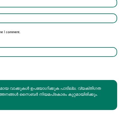
Name:*
Email:*
me I comment.
രമായ വാക്കുകൾ ഉപയോഗിക്കുക പാടില്ല. വ്യക്തിഗത
ത്തനങ്ങൾ സൈബർ നിയമപ്രകാരം കുറ്റമായിരിക്കും.