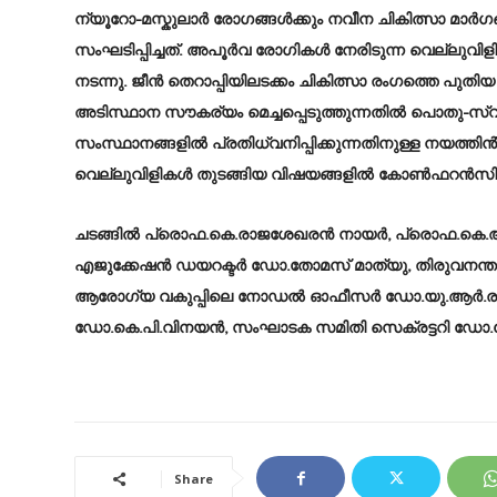
ന്യൂറോ-മസ്കുലാർ രോഗങ്ങൾക്കും നവീന ചികിത്സാ മാർഗ
സംഘടിപ്പിച്ചത്. അപൂർവ രോഗികൾ നേരിടുന്ന വെല്ലു
നടന്നു. ജീൻ തെറാപ്പിയിലടക്കം ചികിത്സാ രംഗത്തെ പുതിയ
അടിസ്ഥാന സൗകര്യം മെച്ചപ്പെടുത്തുന്നതിൽ പൊതു-സ്വ
സംസ്ഥാനങ്ങളിൽ പ്രതിധ്വനിപ്പിക്കുന്നതിനുള്ള നയത
വെല്ലുവിളികൾ തുടങ്ങിയ വിഷയങ്ങളിൽ കോൺഫറൻസിൽ 
ചടങ്ങിൽ പ്രൊഫ.കെ.രാജശേഖരൻ നായർ, പ്രൊഫ.കെ.ആനന്
എജുക്കേഷൻ ഡയറക്ടർ ഡോ.തോമസ് മാത്യു, തിരുവനന്തപുര
ആരോഗ്യ വകുപ്പിലെ നോഡൽ ഓഫീസർ ഡോ.യു.ആർ.
ഡോ.കെ.പി.വിനയൻ, സംഘാടക സമിതി സെക്രട്ടറി ഡോ.മേ
Share