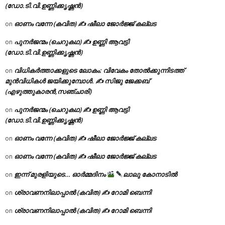
(ഡോ.ടി.വി.ഉണ്ണിക്കൃഷ്ണൻ)
ഓണം വന്നേ (കവിത) ✍ ഷീലാ ജോർജ്ജ് കല്ലട
on
പുനർജന്മം (ചെറുകഥ) ✍ ഉണ്ണി ആവട്ടി
on
(ഡോ.ടി.വി.ഉണ്ണിക്കൃഷ്ണൻ)
വിധികർത്താക്കളുടെ ലോകം: വിവേകം തോൽക്കുന്നിടത്ത്
on
മുൻവിധികൾ ജയിക്കുമ്പോൾ. ✍️ സിജു ജേക്കബ്
(എഴുത്തുകാരൻ,സഞ്ചാരി)
പുനർജന്മം (ചെറുകഥ) ✍ ഉണ്ണി ആവട്ടി
on
(ഡോ.ടി.വി.ഉണ്ണിക്കൃഷ്ണൻ)
ഓണം വന്നേ (കവിത) ✍ ഷീലാ ജോർജ്ജ് കല്ലട
on
ഓണം വന്നേ (കവിത) ✍ ഷീലാ ജോർജ്ജ് കല്ലട
on
ഇന്ന് മുരളിയുടെ… ഓർമ്മദിനം
ലാലു കോനാടിൽ
on
ശ്രാവണനിലാപ്പാൽ (കവിത) ✍ റോമി ബെന്നി
on
ശ്രാവണനിലാപ്പാൽ (കവിത) ✍ റോമി ബെന്നി
on