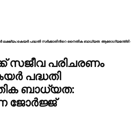
ലക്ഷ്യം:കെയർ പദ്ധതി സർക്കാരിന്‍റെ നൈതിക ബാധ്യത: ആരോഗ്യമന്ത്രി 
ക് സജീവ പരിചരണം
െയർ പദ്ധതി
തിക ബാധ്യത:
ണ ജോർജ്ജ്