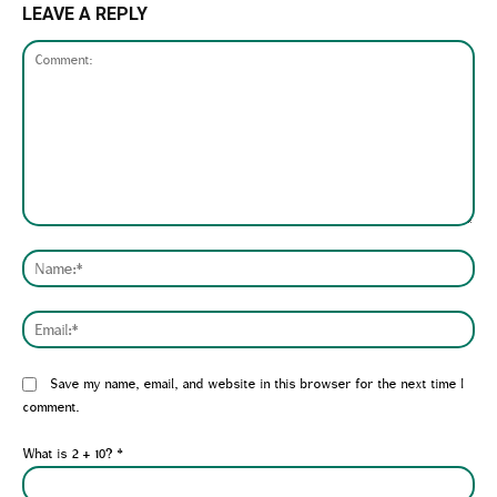
LEAVE A REPLY
Comment:
Nam
Emai
Website:
Save my name, email, and website in this browser for the next time I
comment.
What is 2 + 10?
*