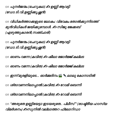
പുനർജന്മം (ചെറുകഥ) ✍ ഉണ്ണി ആവട്ടി
on
(ഡോ.ടി.വി.ഉണ്ണിക്കൃഷ്ണൻ)
വിധികർത്താക്കളുടെ ലോകം: വിവേകം തോൽക്കുന്നിടത്ത്
on
മുൻവിധികൾ ജയിക്കുമ്പോൾ. ✍️ സിജു ജേക്കബ്
(എഴുത്തുകാരൻ,സഞ്ചാരി)
പുനർജന്മം (ചെറുകഥ) ✍ ഉണ്ണി ആവട്ടി
on
(ഡോ.ടി.വി.ഉണ്ണിക്കൃഷ്ണൻ)
ഓണം വന്നേ (കവിത) ✍ ഷീലാ ജോർജ്ജ് കല്ലട
on
ഓണം വന്നേ (കവിത) ✍ ഷീലാ ജോർജ്ജ് കല്ലട
on
ഇന്ന് മുരളിയുടെ… ഓർമ്മദിനം
ലാലു കോനാടിൽ
on
ശ്രാവണനിലാപ്പാൽ (കവിത) ✍ റോമി ബെന്നി
on
ശ്രാവണനിലാപ്പാൽ (കവിത) ✍ റോമി ബെന്നി
on
“അരുതേ ഉണ്ണിയേട്ടാ ഇടയരുതേ.. പ്ലീസ് ” (രാഷ്ട്രീയ ഹാസ്യ
on
വിമർശനം) ✍സുനിൽ വല്ലാത്തറ ഫ്ലോറിഡാ