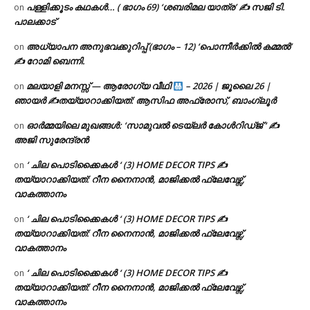
പള്ളിക്കൂടം കഥകൾ… ( ഭാഗം 69) ‘ശബരിമല യാത്ര’ ✍ സജി ടി.
on
പാലക്കാട്
അധ്യാപന അനുഭവക്കുറിപ്പ് (ഭാഗം – 12) ‘പൊന്നീർക്കിൽ കമ്മൽ’
on
✍ റോമി ബെന്നി.
മലയാളി മനസ്സ് — ആരോഗ്യ വീഥി
– 2026 | ജൂലൈ 26 |
on
ഞായർ ✍
തയ്യാറാക്കിയത്: ആസിഫ അഫ്രോസ്, ബാംഗ്ലൂർ
ഓർമ്മയിലെ മുഖങ്ങൾ: ‘സാമുവൽ ടെയ്ലർ കോൾറിഡ്ജ് ‘ ✍
on
അജി സുരേന്ദ്രൻ
‘ ചില പൊടിക്കൈകൾ ‘ (3) HOME DECOR TIPS ✍
on
തയ്യാറാക്കിയത്: റീന നൈനാൻ, മാജിക്കൽ ഫ്ലേവേഴ്സ്,
വാകത്താനം
‘ ചില പൊടിക്കൈകൾ ‘ (3) HOME DECOR TIPS ✍
on
തയ്യാറാക്കിയത്: റീന നൈനാൻ, മാജിക്കൽ ഫ്ലേവേഴ്സ്,
വാകത്താനം
‘ ചില പൊടിക്കൈകൾ ‘ (3) HOME DECOR TIPS ✍
on
തയ്യാറാക്കിയത്: റീന നൈനാൻ, മാജിക്കൽ ഫ്ലേവേഴ്സ്,
വാകത്താനം