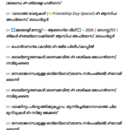
(ലേഖനം) ✍ ശ്യാമള ഹരിദാസ്
‘വാടാത്ത വേരുകൾ’ (
Friendship Day Special) ✍ ആസിഫ
on
അഫ്രോസ്, ബാംഗ്ലൂർ.
മലയാളി മനസ്സ് — ആരോഗ്യ വീഥി
– 2026 | ഓഗസ്റ്റ് 03 |
on
തിങ്കൾ ✍
തയ്യാറാക്കിയത്: ആസിഫ അഫ്രോസ്, ബാംഗ്ലൂർ
പൊൻവസന്തം (കവിത) ✍ രമ്യ പ്രദീപ് കാപ്പിൽ
on
ബാല്യസ്മരണകൾ (ഓണക്കവിത) ✍ ശശികല മോഹൻദാസ്,
on
നവിമുംബൈ
രസരാജഗന്ധമുള്ള ഓർമനിലാവ് (ഓണം സ്‌പെഷ്യൽ) ✍റോമി
on
ബെന്നി
ബാല്യസ്മരണകൾ (ഓണക്കവിത) ✍ ശശികല മോഹൻദാസ്,
on
നവിമുംബൈ
വാക്കിനും പ്രവൃത്തിക്കുമപ്പുറം: തുന്നിച്ചേർക്കാനാവാത്ത ചില
on
മുറിവുകൾ ✍️ സിജു ജേക്കബ്
രസരാജഗന്ധമുള്ള ഓർമനിലാവ് (ഓണം സ്‌പെഷ്യൽ) ✍റോമി
on
ബെന്നി