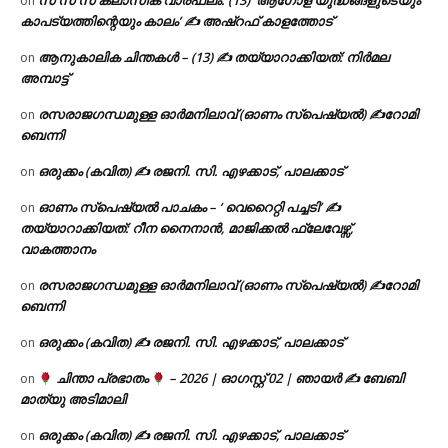
സ സ സ ക്ലാസിക് വാരഫലം: (13) ‘ആഗോള യുദ്ധങ്ങളുടെയും
on
കാപട്യത്തിന്റെയും കാലം’ ✍ അഷ്റഫ് കാളത്തോട്
ആനുകാലിക ചിന്തകൾ – (13) ✍ തയ്യാറാക്കിയത്: നിർമല
on
അമ്പാട്ട്
രസരാജഗന്ധമുള്ള ഓർമനിലാവ് (ഓണം സ്‌പെഷ്യൽ) ✍റോമി
on
ബെന്നി
ഒരുക്കം (കവിത) ✍ രജനി. സി. എഴക്കാട്, പാലക്കാട്
on
ഓണം സ്പെഷ്യൽ പാചകം – ‘ വെറൈറ്റി പച്ചടി’ ✍
on
തയ്യാറാക്കിയത്: റീന നൈനാൻ, മാജിക്കൽ ഫ്ലേവേഴ്സ്,
വാകത്താനം
രസരാജഗന്ധമുള്ള ഓർമനിലാവ് (ഓണം സ്‌പെഷ്യൽ) ✍റോമി
on
ബെന്നി
ഒരുക്കം (കവിത) ✍ രജനി. സി. എഴക്കാട്, പാലക്കാട്
on
ചിന്താ പ്രഭാതം
– 2026 | ഓഗസ്റ്റ് 02 | ഞായർ ✍
ബേബി
on
മാത്യു അടിമാലി
ഒരുക്കം (കവിത) ✍ രജനി. സി. എഴക്കാട്, പാലക്കാട്
on