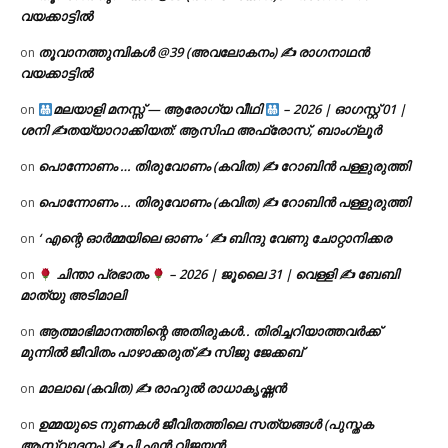
വയക്കാട്ടിൽ
തൂവാനത്തുമ്പികൾ @39 (അവലോകനം) ✍ രാഗനാഥൻ
on
വയക്കാട്ടിൽ
മലയാളി മനസ്സ് — ആരോഗ്യ വീഥി
– 2026 | ഓഗസ്റ്റ് 01 |
on
ശനി ✍
തയ്യാറാക്കിയത്: ആസിഫ അഫ്രോസ്, ബാംഗ്ലൂർ
പൊന്നോണം … തിരുവോണം (കവിത) ✍ റോബിൻ പള്ളുരുത്തി
on
പൊന്നോണം … തിരുവോണം (കവിത) ✍ റോബിൻ പള്ളുരുത്തി
on
‘ എന്റെ ഓർമ്മയിലെ ഓണം ‘ ✍ ബിന്ദു വേണു ചോറ്റാനിക്കര
on
ചിന്താ പ്രഭാതം
– 2026 | ജൂലൈ 31 | വെള്ളി ✍
ബേബി
on
മാത്യു അടിമാലി
ആത്മാഭിമാനത്തിന്റെ അതിരുകൾ.. തിരിച്ചറിയാത്തവർക്ക്
on
മുന്നിൽ ജീവിതം പാഴാക്കരുത് ✍️ സിജു ജേക്കബ്
മാലാഖ (കവിത) ✍ രാഹുൽ രാധാകൃഷ്ണൻ
on
ഉമ്മയുടെ നുണകൾ ജീവിതത്തിലെ സത്യങ്ങൾ (പുസ്തക
on
ആസ്വാദനം) ✍ പി എൻ വിജയൻ