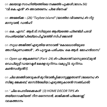
മലയാള സാഹിത്യത്തിലെ നക്ഷത്ര പൂക്കൾ (ഭാഗം 56)
on
“വി.കെ.എൻ” ✍ അവതരണം: പ്രഭ ദിനേഷ്
അമേരിക്ക – (26) “Taybee island” (യാത്രാ വിവരണം) ✍ റിറ്റ
on
മാനുവൽ, ഡൽഹി
കെ .എസ് . ആർ.ടി.സിയുടെ ആദ്യത്തെ ഫ്രണ്ട്ലി പദവി
on
സപര്യയ്ക്ക് പ്രഖ്യാപിച്ച് മന്ത്രി സിപി ജോൺ
സുധ അജിത്ത് എഴുതിയ നോവൽ “കോലധാരിയുടെ
on
അഗ്നികുണ്ഡങ്ങള്‍” , ✍ പുസ്തക പരിചയം: കെ ആർ. മോഹൻദാസ്
Open up ആകണോ? (Part -24) ✍ പ്രശാന്ത് വാസുദേവ് (മുൻ
on
ഡെപ്യൂട്ടി ഡയറക്ടർ കേരള ടൂറിസം വകുപ്പ് & ടൂറിസം
കൺസൾട്ടൻ്റ്).
ചില മടങ്ങിവരവുകൾ മുറിവേൽപ്പിക്കാനുള്ളതാണ്! (ലേഖനം) ✍️
on
സിജു ജേക്കബ്, ഓസ്‌ട്രേലിയ (എഴുത്തുകാരൻ/സഞ്ചാരി)
‘ ചില പൊടിക്കൈകൾ ‘ (3) HOME DECOR TIPS ✍
on
തയ്യാറാക്കിയത്: റീന നൈനാൻ, മാജിക്കൽ ഫ്ലേവേഴ്സ്,
വാകത്താനം