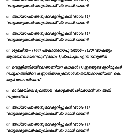
“മധുരാമൃതവർഷനൂലിഴകൾ” ✍ റോമി ബെന്നി
അധ്യാപന അനുഭവ കുറിപ്പുകൾ (ഭാഗം 11)
on
“മധുരാമൃതവർഷനൂലിഴകൾ” ✍ റോമി ബെന്നി
അധ്യാപന അനുഭവ കുറിപ്പുകൾ (ഭാഗം 11)
on
“മധുരാമൃതവർഷനൂലിഴകൾ” ✍ റോമി ബെന്നി
ശുഭചിന്ത – (144) പ്രകാശഗോപുരങ്ങൾ – (120) “ഭാഷയും
on
ആശയസംവേദനവും” (ഭാഗം-1) ✍പി.എം.എൻ.നമ്പൂതിരി
വെള്ളിത്തിരയിലെ അണിയറ കഥകൾ (1) ഇരയുടെ മുറിവുകൾ
on
സമൂഹത്തിന്‍റെ കണ്ണാടിയാകുമ്പോൾ ✍തയ്യാറാക്കിയത്: കെ.
ആര്‍ മോഹന്‍ദാസ്
ഓർമ്മയിലെ മുഖങ്ങൾ: “കോട്ടക്കൽ ശിവരാമൻ” ✍ അജി
on
സുരേന്ദ്രൻ
അധ്യാപന അനുഭവ കുറിപ്പുകൾ (ഭാഗം 11)
on
“മധുരാമൃതവർഷനൂലിഴകൾ” ✍ റോമി ബെന്നി
അധ്യാപന അനുഭവ കുറിപ്പുകൾ (ഭാഗം 11)
on
“മധുരാമൃതവർഷനൂലിഴകൾ” ✍ റോമി ബെന്നി