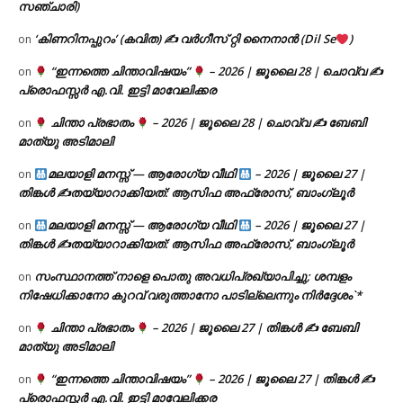
സഞ്ചാരി)
‘കിണറിനപ്പുറം’ (കവിത) ✍ വർഗീസ് റ്റി നൈനാൻ (Dil Se
)
on
“ഇന്നത്തെ ചിന്താവിഷയം”
– 2026 | ജൂലൈ 28 | ചൊവ്വ ✍
on
പ്രൊഫസ്സർ എ.വി. ഇട്ടി മാവേലിക്കര
ചിന്താ പ്രഭാതം
– 2026 | ജൂലൈ 28 | ചൊവ്വ ✍
ബേബി
on
മാത്യു അടിമാലി
മലയാളി മനസ്സ് — ആരോഗ്യ വീഥി
– 2026 | ജൂലൈ 27 |
on
തിങ്കൾ ✍
തയ്യാറാക്കിയത്: ആസിഫ അഫ്രോസ്, ബാംഗ്ലൂർ
മലയാളി മനസ്സ് — ആരോഗ്യ വീഥി
– 2026 | ജൂലൈ 27 |
on
തിങ്കൾ ✍
തയ്യാറാക്കിയത്: ആസിഫ അഫ്രോസ്, ബാംഗ്ലൂർ
സംസ്ഥാനത്ത് നാളെ പൊതു അവധിപ്രഖ്യാപിച്ചു; ശമ്പളം
on
നിഷേധിക്കാനോ കുറവ് വരുത്താനോ പാടില്ലെന്നും നിർദ്ദേശം`*
ചിന്താ പ്രഭാതം
– 2026 | ജൂലൈ 27 | തിങ്കൾ ✍
ബേബി
on
മാത്യു അടിമാലി
“ഇന്നത്തെ ചിന്താവിഷയം”
– 2026 | ജൂലൈ 27 | തിങ്കൾ ✍
on
പ്രൊഫസ്സർ എ.വി. ഇട്ടി മാവേലിക്കര