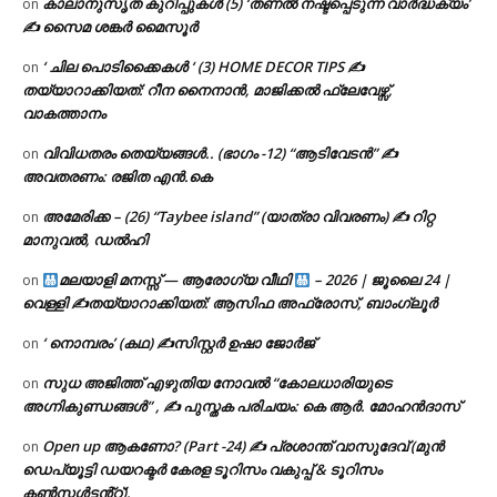
കാലാനുസൃത കുറിപ്പുകൾ (5) ‘തണൽ നഷ്ടപ്പെടുന്ന വാർദ്ധക്യം’
on
✍ സൈമ ശങ്കർ മൈസൂർ
‘ ചില പൊടിക്കൈകൾ ‘ (3) HOME DECOR TIPS ✍
on
തയ്യാറാക്കിയത്: റീന നൈനാൻ, മാജിക്കൽ ഫ്ലേവേഴ്സ്,
വാകത്താനം
വിവിധതരം തെയ്യങ്ങൾ.. (ഭാഗം -12) “ആടിവേടൻ” ✍
on
അവതരണം: രജിത എൻ.കെ
അമേരിക്ക – (26) “Taybee island” (യാത്രാ വിവരണം) ✍ റിറ്റ
on
മാനുവൽ, ഡൽഹി
മലയാളി മനസ്സ് — ആരോഗ്യ വീഥി
– 2026 | ജൂലൈ 24 |
on
വെള്ളി ✍
തയ്യാറാക്കിയത്: ആസിഫ അഫ്രോസ്, ബാംഗ്ലൂർ
‘ നൊമ്പരം’ (കഥ) ✍സിസ്റ്റർ ഉഷാ ജോർജ്
on
സുധ അജിത്ത് എഴുതിയ നോവൽ “കോലധാരിയുടെ
on
അഗ്നികുണ്ഡങ്ങള്‍” , ✍ പുസ്തക പരിചയം: കെ ആർ. മോഹൻദാസ്
Open up ആകണോ? (Part -24) ✍ പ്രശാന്ത് വാസുദേവ് (മുൻ
on
ഡെപ്യൂട്ടി ഡയറക്ടർ കേരള ടൂറിസം വകുപ്പ് & ടൂറിസം
കൺസൾട്ടൻ്റ്).