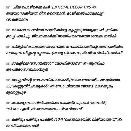
‘ ചില പൊടിക്കൈകൾ ‘ (3) HOME DECOR TIPS ✍
on
തയ്യാറാക്കിയത്: റീന നൈനാൻ, മാജിക്കൽ ഫ്ലേവേഴ്സ്,
വാകത്താനം
കോറോ ഹെൽത്ത് മന്ത്രി ബിന്ദു കൃഷ്ണയുമായുള്ള ചർച്ചയിലെ
on
ഉറപ്പ് പാലിച്ചു, ജീവനക്കാർക്ക് അഞ്ച് മാസത്തെ ശമ്പളം നൽകി
ബ്രിട്ടീഷ് കാലത്തെ തഹസിൽ: സോണിപത്തിന്റെ ഭരണചരിത്രം
on
പറയുന്ന നിശ്ശബ്ദ സ്മാരകം (ലഘു വിവരണം) ✍ ജിഷ ദിലീപ് ഡൽഹി
80കളിലെ വസന്തങ്ങൾ ” ലോഹിതദാസ് ” ✍ ആസിഫ
on
അഫ്രോസ് ബാംഗ്ലൂർ.
അപ്പുവിന്റെ സാഹസിക കഥകൾ (ബാല നോവൽ – അദ്ധ്യായം
on
23) ‘കണ്ണുനീർച്ചാലുകൾ ‘ ✍ സോഫിയാമ്മ ജോസ്, വാഴക്കുളം,
മുവാറ്റുപുഴ
മലയാള സാഹിത്യത്തിലെ നക്ഷത്ര പൂക്കൾ (ഭാഗം 56)
on
“വി.കെ.എൻ” ✍ അവതരണം: പ്രഭ ദിനേഷ്
കതിരും പതിരും പംക്തി: (104) ‘ചെന്താമരയിൽ വിരിയാത്തത് ‘ ✍
on
ജസിയഷാജഹാൻ.