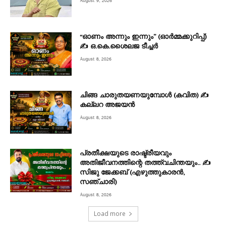
August 9, 2026
“ഓണം അന്നും ഇന്നും” (ഓർമ്മക്കുറിപ്പ്)
✍ ഒ.കെ.ശൈലജ ടീച്ചർ
August 8, 2026
ചിങ്ങ ചാരുതയണയുമ്പോൾ (കവിത) ✍
കല്ലറ അജയൻ
August 8, 2026
പ്രതീക്ഷയുടെ രാഷ്ട്രീയവും
അതിജീവനത്തിന്റെ തത്ത്വചിന്തയും.. ✍️
സിജു ജേക്കബ് (എഴുത്തുകാരൻ,
സഞ്ചാരി)
August 8, 2026
Load more