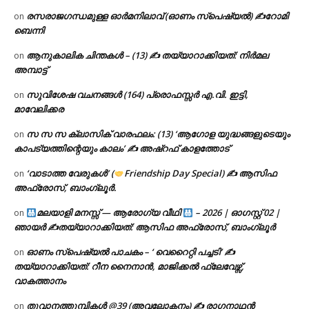
രസരാജഗന്ധമുള്ള ഓർമനിലാവ് (ഓണം സ്‌പെഷ്യൽ) ✍റോമി
on
ബെന്നി
ആനുകാലിക ചിന്തകൾ – (13) ✍ തയ്യാറാക്കിയത്: നിർമല
on
അമ്പാട്ട്
സുവിശേഷ വചനങ്ങൾ (164) പ്രൊഫസ്സർ എ.വി. ഇട്ടി,
on
മാവേലിക്കര
സ സ സ ക്ലാസിക് വാരഫലം: (13) ‘ആഗോള യുദ്ധങ്ങളുടെയും
on
കാപട്യത്തിന്റെയും കാലം’ ✍ അഷ്റഫ് കാളത്തോട്
‘വാടാത്ത വേരുകൾ’ (
Friendship Day Special) ✍ ആസിഫ
on
അഫ്രോസ്, ബാംഗ്ലൂർ.
മലയാളി മനസ്സ് — ആരോഗ്യ വീഥി
– 2026 | ഓഗസ്റ്റ് 02 |
on
ഞായർ ✍
തയ്യാറാക്കിയത്: ആസിഫ അഫ്രോസ്, ബാംഗ്ലൂർ
ഓണം സ്പെഷ്യൽ പാചകം – ‘ വെറൈറ്റി പച്ചടി’ ✍
on
തയ്യാറാക്കിയത്: റീന നൈനാൻ, മാജിക്കൽ ഫ്ലേവേഴ്സ്,
വാകത്താനം
തൂവാനത്തുമ്പികൾ @39 (അവലോകനം) ✍ രാഗനാഥൻ
on