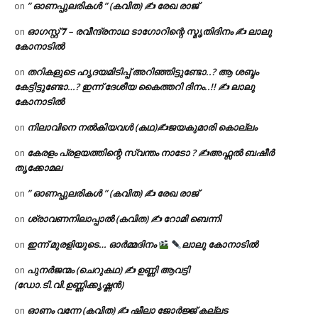
” ഓണപ്പുലരികൾ ” (കവിത) ✍ രേഖ രാജ്
on
ഓഗസ്റ്റ് 𝟕 – രവീന്ദ്രനാഥ ടാഗോറിന്റെ സ്മൃതിദിനം ✍ ലാലു
on
കോനാടിൽ
തറികളുടെ ഹൃദയമിടിപ്പ് അറിഞ്ഞിട്ടുണ്ടോ..? ആ ശബ്ദം
on
കേട്ടിട്ടുണ്ടോ…? ഇന്ന് ദേശീയ കൈത്തറി ദിനം..!! ✍ ലാലു
കോനാടിൽ
നിലാവിനെ നൽകിയവൾ (കഥ)✍ജയകുമാരി കൊല്ലം
on
കേരളം പ്രളയത്തിന്റെ സ്വന്തം നാടോ ? ✍️അഫ്സൽ ബഷീർ
on
തൃക്കോമല
” ഓണപ്പുലരികൾ ” (കവിത) ✍ രേഖ രാജ്
on
ശ്രാവണനിലാപ്പാൽ (കവിത) ✍ റോമി ബെന്നി
on
ഇന്ന് മുരളിയുടെ… ഓർമ്മദിനം
ലാലു കോനാടിൽ
on
പുനർജന്മം (ചെറുകഥ) ✍ ഉണ്ണി ആവട്ടി
on
(ഡോ.ടി.വി.ഉണ്ണിക്കൃഷ്ണൻ)
ഓണം വന്നേ (കവിത) ✍ ഷീലാ ജോർജ്ജ് കല്ലട
on