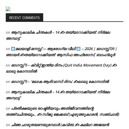
RECENT COMMENTS
ആനുകാലിക ചിന്തകൾ – 14 ✍ തയ്യാറാക്കിയത്: നിർമല
on
അമ്പാട്ട്
മലയാളി മനസ്സ് — ആരോഗ്യ വീഥി
– 2026 | ഓഗസ്റ്റ് 09 |
on
ഞായർ ✍
തയ്യാറാക്കിയത്: ആസിഫ അഫ്രോസ്, ബാംഗ്ലൂർ
ഓഗസ്റ്റ് 9 – ക്വിറ്റ് ഇന്ത്യ ദിനം (Quit India Movement Day) ✍
on
ലാലു കോനാടിൽ
ഓഗസ്റ്റ് 9 – ‘ലോക ആദിവാസി ദിനം’ ✍️ലാലു കോനാടിൽ
on
ആനുകാലിക ചിന്തകൾ – 14 ✍ തയ്യാറാക്കിയത്: നിർമല
on
അമ്പാട്ട്
പ്രതീക്ഷയുടെ രാഷ്ട്രീയവും അതിജീവനത്തിന്റെ
on
തത്ത്വചിന്തയും.. ✍️ സിജു ജേക്കബ് (എഴുത്തുകാരൻ, സഞ്ചാരി)
ചിങ്ങ ചാരുതയണയുമ്പോൾ (കവിത) ✍ കല്ലറ അജയൻ
on