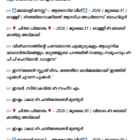
മലയാളി മനസ്സ് — ആരോഗ്യ വീഥി
– 2026 | ജൂലൈ 31 |
on
വെള്ളി | ✍
തയ്യാറാക്കിയത്: ആസിഫ അഫ്രോസ്, ബാംഗ്ലൂർ
ചിന്താ പ്രഭാതം
– 2026 | ജൂലൈ 31 | വെള്ളി ✍
ബേബി
on
മാത്യു അടിമാലി
വിശ്വാസത്തിന്റെ പരമ്പരാഗത ചട്ടക്കൂടുകളും ആധുനിക
on
യാഥാർത്ഥ്യങ്ങളും: മാറ്റങ്ങളുടെ പാതയിൽ സഭയും സമൂഹവും ✍
പി പി ചെറിയാൻ, ഡാളസ്
ഇന്ന് ഭരതൻ സ്മൃതി ദിനം. ഭരതൻ്റെ ഓർമ്മയ്ക്കായി ‘ഇത്തിരി
on
പൂക്കൾ ചുവന്ന പൂക്കൾ..’
ഇവൾ, സീത (കവിത) ✍ സഹീറ എം
on
ഇഷ്ടം. (കഥ) ✍ ചന്ദ്രശേഖരൻ മുണ്ടൂർ
on
ചിന്താ പ്രഭാതം
– 2026 | ജൂലൈ 30 | വ്യാഴം ✍
ബേബി
on
മാത്യു അടിമാലി
ഇഷ്ടം. (കഥ) ✍ ചന്ദ്രശേഖരൻ മുണ്ടൂർ
on
മലയാളി മനസ്സ് — ആരോഗ്യ വീഥി
– 2026 | ജൂലൈ 30 |
on