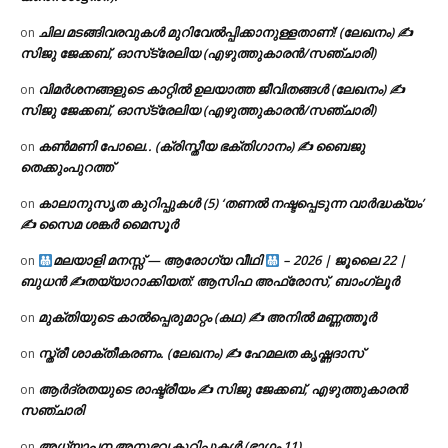
ചില മടങ്ങിവരവുകൾ മുറിവേൽപ്പിക്കാനുള്ളതാണ്! (ലേഖനം) ✍️
on
സിജു ജേക്കബ്, ഓസ്‌ട്രേലിയ (എഴുത്തുകാരൻ/സഞ്ചാരി)
വിമർശനങ്ങളുടെ കാറ്റിൽ ഉലയാത്ത ജീവിതങ്ങൾ (ലേഖനം) ✍️
on
സിജു ജേക്കബ്, ഓസ്‌ട്രേലിയ (എഴുത്തുകാരൻ/സഞ്ചാരി)
കൺമണി പോലെ.. (ക്രിസ്തീയ ഭക്തിഗാനം) ✍ ബൈജു
on
തെക്കുംപുറത്ത്
കാലാനുസൃത കുറിപ്പുകൾ (5) ‘തണൽ നഷ്ടപ്പെടുന്ന വാർദ്ധക്യം’
on
✍ സൈമ ശങ്കർ മൈസൂർ
മലയാളി മനസ്സ് — ആരോഗ്യ വീഥി
– 2026 | ജൂലൈ 22 |
on
ബുധൻ ✍
തയ്യാറാക്കിയത്: ആസിഫ അഫ്രോസ്, ബാംഗ്ലൂർ
മുക്തിയുടെ കാൽപ്പെരുമാറ്റം (കഥ) ✍ അനിൽ മണ്ണത്തൂർ
on
സ്ത്രീ ശാക്തീകരണം. (ലേഖനം) ✍ ഹേമലത കൃഷ്ണദാസ്
on
ആർദ്രതയുടെ രാഷ്ട്രീയം ✍️ സിജു ജേക്കബ്, എഴുത്തുകാരൻ
on
സഞ്ചാരി
അധ്യാപന അനുഭവ കുറിപ്പുകൾ (ഭാഗം 11)
on