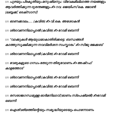
പുഴയും പ്രകൃതിയും മനുഷ്യനും: വിവേകമില്ലാത്ത നയങ്ങളും
on
ആവർത്തിക്കുന്ന ദുരന്തങ്ങളും ✍ റവ. ജെയിംസ് കെ. ജോൺ
(ലബ്ബക്ക്, ടെക്സാസ്)
ഓണക്കാലം….. (കവിത) ✍ വി.കെ. അശോകൻ
on
ശ്രാവണനിലാപ്പാൽ (കവിത) ✍ റോമി ബെന്നി
on
“വാക്കുകൾ ആയുധമാകാതിരിക്കട്ടെ: ബന്ധങ്ങൾ
on
കാത്തുസൂക്ഷിക്കുന്ന നവവിമർശന സംസ്കാരം” ✍️ സിജു ജേക്കബ്
ശ്രാവണനിലാപ്പാൽ (കവിത) ✍ റോമി ബെന്നി
on
വേരുകളുടെ ഗന്ധം തേടുന്ന തിരുവോണം ✍ അഷ്റഫ്
on
കാളത്തോട്
ശ്രാവണനിലാപ്പാൽ (കവിത) ✍ റോമി ബെന്നി
on
ശ്രാവണനിലാപ്പാൽ (കവിത) ✍ റോമി ബെന്നി
on
രസരാജഗന്ധമുള്ള ഓർമനിലാവ് (ഓണം സ്‌പെഷ്യൽ) ✍റോമി
on
ബെന്നി
ഐശ്വര്യത്തിന്റെയും സമൃദ്ധിയുടെയും പൊന്നോണം
on