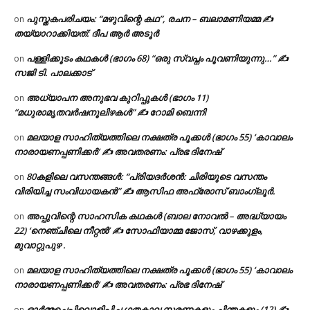
പുസ്തകപരിചയം: “മഴുവിന്റെ കഥ”, രചന – ബലാമണിയമ്മ ✍
on
തയ്യാറാക്കിയത്: ദീപ ആർ അടൂർ
പള്ളിക്കൂടം കഥകൾ (ഭാഗം 68) “ഒരു സ്വപ്നം പൂവണിയുന്നു…” ✍
on
സജി ടി. പാലക്കാട്
അധ്യാപന അനുഭവ കുറിപ്പുകൾ (ഭാഗം 11)
on
“മധുരാമൃതവർഷനൂലിഴകൾ” ✍ റോമി ബെന്നി
മലയാള സാഹിത്യത്തിലെ നക്ഷത്ര പൂക്കൾ (ഭാഗം 55) ‘കാവാലം
on
നാരായണപ്പണിക്കർ’ ✍ അവതരണം: പ്രഭ ദിനേഷ്
80കളിലെ വസന്തങ്ങൾ: “പ്രിയദർശൻ: ചിരിയുടെ വസന്തം
on
വിരിയിച്ച സംവിധായകൻ” ✍ ആസിഫ അഫ്രോസ് ബാംഗ്ലൂർ.
അപ്പുവിന്റെ സാഹസിക കഥകൾ (ബാല നോവൽ – അദ്ധ്യായം
on
22) ‘നെഞ്ചിലെ നീറ്റൽ’ ✍ സോഫിയാമ്മ ജോസ്, വാഴക്കുളം,
മുവാറ്റുപുഴ .
മലയാള സാഹിത്യത്തിലെ നക്ഷത്ര പൂക്കൾ (ഭാഗം 55) ‘കാവാലം
on
നാരായണപ്പണിക്കർ’ ✍ അവതരണം: പ്രഭ ദിനേഷ്
ഓർമ്മച്ചെപ്പിലൊളിപ്പിച്ച ഗതകാല സ്മരണകളും ചിന്തകളും (12) ✍
on