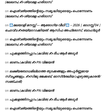
(ലേഖനം) ✍ ശ്യാമള ഹരിദാസ്
ഐശ്വര്യത്തിന്റെയും സമൃദ്ധിയുടെയും പൊന്നോണം
on
(ലേഖനം) ✍ ശ്യാമള ഹരിദാസ്
മലയാളി മനസ്സ് — ആരോഗ്യ വീഥി
– 2026 | ഓഗസ്റ്റ് 04 |
on
ചൊവ്വ ✍
തയ്യാറാക്കിയത്: ആസിഫ അഫ്രോസ്, ബാംഗ്ലൂർ
ഐശ്വര്യത്തിന്റെയും സമൃദ്ധിയുടെയും പൊന്നോണം
on
(ലേഖനം) ✍ ശ്യാമള ഹരിദാസ്
പൂക്കളത്തിനപ്പുറം (കവിത) ✍ ദീപ ആർ അടൂർ
on
ഓണം (കവിത) ✍ PN വിജയൻ
on
ലക്ഷ്യബോധമില്ലാത്ത തുടക്കങ്ങളും അപൂർണ്ണമായ
on
സ്വപ്നങ്ങളും. ✍️സിജു ജേക്കബ്, ഓസ്‌ട്രേലിയ (എഴുത്തുകാരൻ/
സഞ്ചാരി)
ഓണം (കവിത) ✍ PN വിജയൻ
on
പൂക്കളത്തിനപ്പുറം (കവിത) ✍ ദീപ ആർ അടൂർ
on
ഐശ്വര്യത്തിന്റെയും സമൃദ്ധിയുടെയും പൊന്നോണം
on