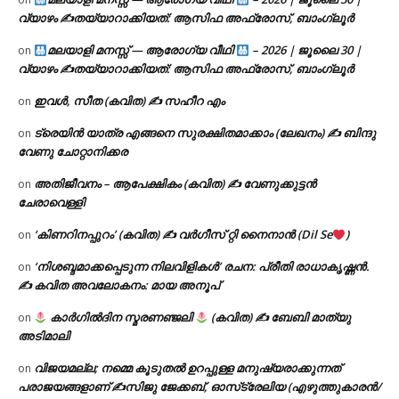
വ്യാഴം ✍
തയ്യാറാക്കിയത്: ആസിഫ അഫ്രോസ്, ബാംഗ്ലൂർ
മലയാളി മനസ്സ് — ആരോഗ്യ വീഥി
– 2026 | ജൂലൈ 30 |
on
വ്യാഴം ✍
തയ്യാറാക്കിയത്: ആസിഫ അഫ്രോസ്, ബാംഗ്ലൂർ
ഇവൾ, സീത (കവിത) ✍ സഹീറ എം
on
ട്രെയിൻ യാത്ര എങ്ങനെ സുരക്ഷിതമാക്കാം (ലേഖനം) ✍ ബിന്ദു
on
വേണു ചോറ്റാനിക്കര
അതിജീവനം – ആപേക്ഷികം (കവിത) ✍ വേണുക്കുട്ടൻ
on
ചേരാവെള്ളി
‘കിണറിനപ്പുറം’ (കവിത) ✍ വർഗീസ് റ്റി നൈനാൻ (Dil Se
)
on
‘നിശബ്ദമാക്കപ്പെടുന്ന നിലവിളികൾ’ രചന: പ്രീതി രാധാകൃഷ്ണൻ.
on
✍ കവിത അവലോകനം: മായ അനൂപ്
കാർഗിൽദിന സ്മരണഞ്ജലി
(കവിത) ✍ ബേബി മാത്യു
on
അടിമാലി
വിജയമല്ല; നമ്മെ കൂടുതൽ ഉറപ്പുള്ള മനുഷ്യരാക്കുന്നത്
on
പരാജയങ്ങളാണ് ✍️സിജു ജേക്കബ്, ഓസ്‌ട്രേലിയ (എഴുത്തുകാരൻ/