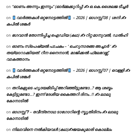
“ഓണം അന്നും ഇന്നും” (ഓർമ്മക്കുറിപ്പ്) ✍ ഒ.കെ.ശൈലജ ടീച്ചർ
on
വാർത്തകൾ ഒറ്റനോട്ടത്തിൽ
– 2026 | ഓഗസ്റ്റ് 08 | ശനി ✍
on
കപിൽ ശങ്കർ
ഭഗവാൻ തോന്നിപ്പിച്ച ഐഡിയ (കഥ) ✍ റിറ്റ മാനുവൽ, ഡൽഹി
on
ഓണം സ്പെഷ്യൽ പാചകം – ‘ ചെറുനാരങ്ങ അച്ചാർ ‘ ✍
on
തയ്യാറാക്കിയത്: റീന നൈനാൻ, മാജിക്കൽ ഫ്ലേവേഴ്സ്,
വാകത്താനം
വാർത്തകൾ ഒറ്റനോട്ടത്തിൽ
– 2026 | ഓഗസ്റ്റ് 07 | വെള്ളി ✍
on
കപിൽ ശങ്കർ
തറികളുടെ ഹൃദയമിടിപ്പ് അറിഞ്ഞിട്ടുണ്ടോ..? ആ ശബ്ദം
on
കേട്ടിട്ടുണ്ടോ…? ഇന്ന് ദേശീയ കൈത്തറി ദിനം..!! ✍ ലാലു
കോനാടിൽ
ഓഗസ്റ്റ് 𝟕 – രവീന്ദ്രനാഥ ടാഗോറിന്റെ സ്മൃതിദിനം ✍ ലാലു
on
കോനാടിൽ
നിലാവിനെ നൽകിയവൾ (കഥ)✍ജയകുമാരി കൊല്ലം
on