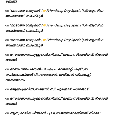
ബെന്നി
‘വാടാത്ത വേരുകൾ’ (
Friendship Day Special) ✍ ആസിഫ
on
അഫ്രോസ്, ബാംഗ്ലൂർ.
‘വാടാത്ത വേരുകൾ’ (
Friendship Day Special) ✍ ആസിഫ
on
അഫ്രോസ്, ബാംഗ്ലൂർ.
‘വാടാത്ത വേരുകൾ’ (
Friendship Day Special) ✍ ആസിഫ
on
അഫ്രോസ്, ബാംഗ്ലൂർ.
രസരാജഗന്ധമുള്ള ഓർമനിലാവ് (ഓണം സ്‌പെഷ്യൽ) ✍റോമി
on
ബെന്നി
ഓണം സ്പെഷ്യൽ പാചകം – ‘ വെറൈറ്റി പച്ചടി’ ✍
on
തയ്യാറാക്കിയത്: റീന നൈനാൻ, മാജിക്കൽ ഫ്ലേവേഴ്സ്,
വാകത്താനം
ഒരുക്കം (കവിത) ✍ രജനി. സി. എഴക്കാട്, പാലക്കാട്
on
രസരാജഗന്ധമുള്ള ഓർമനിലാവ് (ഓണം സ്‌പെഷ്യൽ) ✍റോമി
on
ബെന്നി
ആനുകാലിക ചിന്തകൾ – (13) ✍ തയ്യാറാക്കിയത്: നിർമല
on