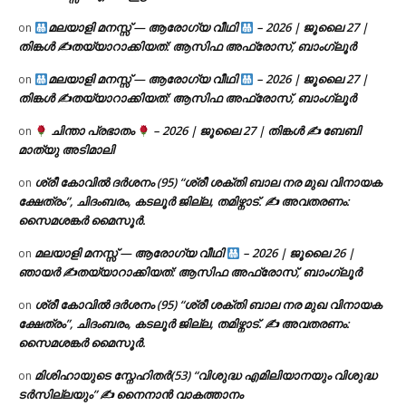
മലയാളി മനസ്സ് — ആരോഗ്യ വീഥി
– 2026 | ജൂലൈ 27 |
on
തിങ്കൾ ✍
തയ്യാറാക്കിയത്: ആസിഫ അഫ്രോസ്, ബാംഗ്ലൂർ
മലയാളി മനസ്സ് — ആരോഗ്യ വീഥി
– 2026 | ജൂലൈ 27 |
on
തിങ്കൾ ✍
തയ്യാറാക്കിയത്: ആസിഫ അഫ്രോസ്, ബാംഗ്ലൂർ
ചിന്താ പ്രഭാതം
– 2026 | ജൂലൈ 27 | തിങ്കൾ ✍
ബേബി
on
മാത്യു അടിമാലി
ശ്രീ കോവിൽ ദർശനം (95) “ശ്രീ ശക്തി ബാല നര മുഖ വിനായക
on
ക്ഷേത്രം”, ചിദംബരം, കടലൂർ ജില്ല, തമിഴ്നാട്. ✍ അവതരണം:
സൈമശങ്കർ മൈസൂർ.
മലയാളി മനസ്സ് — ആരോഗ്യ വീഥി
– 2026 | ജൂലൈ 26 |
on
ഞായർ ✍
തയ്യാറാക്കിയത്: ആസിഫ അഫ്രോസ്, ബാംഗ്ലൂർ
ശ്രീ കോവിൽ ദർശനം (95) “ശ്രീ ശക്തി ബാല നര മുഖ വിനായക
on
ക്ഷേത്രം”, ചിദംബരം, കടലൂർ ജില്ല, തമിഴ്നാട്. ✍ അവതരണം:
സൈമശങ്കർ മൈസൂർ.
മിശിഹായുടെ സ്നേഹിതർ(53) “വിശുദ്ധ എമിലിയാനയും വിശുദ്ധ
on
ടര്‍സില്ലയും” ✍ നൈനാൻ വാകത്താനം