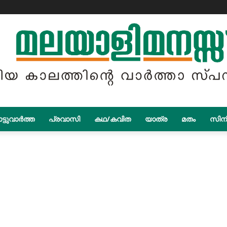
ട്ടുവാർത്ത
പ്രവാസി
കഥ/കവിത
യാത്ര
മതം
സിന