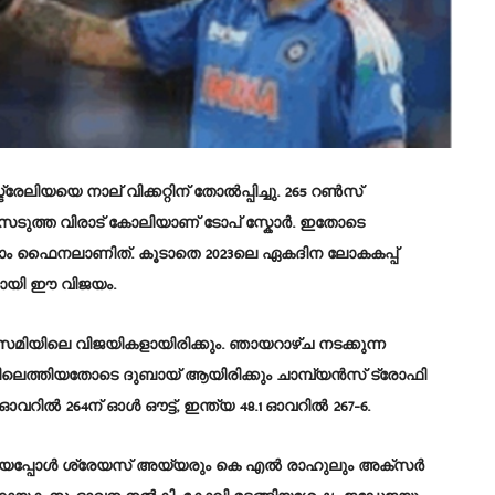
യയെ നാല് വിക്കറ്റിന് തോൽപ്പിച്ചു. 265 റൺസ്
റൺസെടുത്ത വിരാട് കോലിയാണ് ടോപ് സ്കോർ. ഇതോടെ
്നാം ഫൈനലാണിത്. കൂടാതെ 2023ലെ ഏകദിന ലോകകപ്പ്
യായി ഈ വിജയം.
സെമിയിലെ വിജയികളായിരിക്കും. ഞായറാഴ്ച നടക്കുന്ന
ലെത്തിയതോടെ ദുബായ് ആയിരിക്കും ചാമ്പ്യൻസ് ട്രോഫി
വറില്‍ 264ന് ഓള്‍ ഔട്ട്, ഇന്ത്യ 48.1 ഓവറില്‍ 267-6.
ായപ്പോള്‍ ശ്രേയസ് അയ്യരും കെ എല്‍ രാഹുലും അക്സര്‍