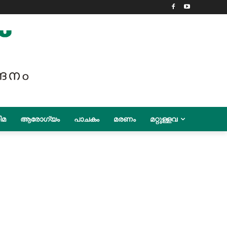
ിമ
ആരോഗ്യം
പാചകം
മരണം
മറ്റുള്ളവ