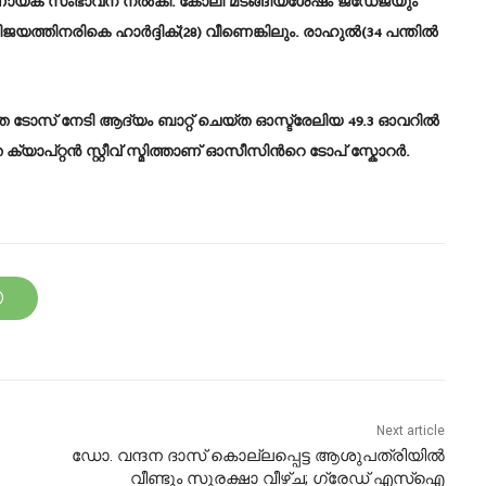
 നിര്‍ണായക സംഭാവന നല്‍കി. കോലി മടങ്ങിയശേഷം ജഡേജയും
ിജയത്തിനരികെ ഹാര്‍ദ്ദിക്(28) വീണെങ്കിലും. രാഹുൽ(34 പന്തില്‍
രത്തെ ടോസ് നേടി ആദ്യം ബാറ്റ് ചെയ്ത ഓസ്ട്രേലിയ 49.3 ഓവറില്‍
യാപ്റ്റന്‍ സ്റ്റീവ് സ്മിത്താണ് ഓസീസിന്‍റെ ടോപ് സ്കോറര്‍.
Next article
ഡോ. വന്ദന ദാസ് കൊല്ലപ്പെട്ട ആശുപത്രിയില്‍
വീണ്ടും സുരക്ഷാ വീഴ്ച; ഗ്രേഡ് എസ്‌ഐ