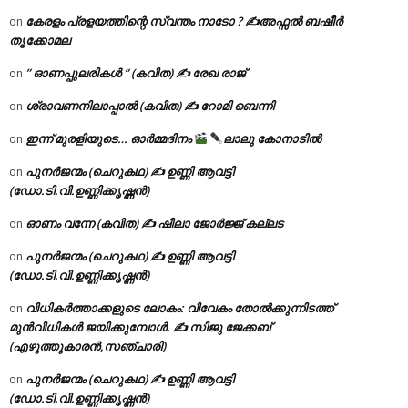
കേരളം പ്രളയത്തിന്റെ സ്വന്തം നാടോ ? ✍️അഫ്സൽ ബഷീർ
on
തൃക്കോമല
” ഓണപ്പുലരികൾ ” (കവിത) ✍ രേഖ രാജ്
on
ശ്രാവണനിലാപ്പാൽ (കവിത) ✍ റോമി ബെന്നി
on
ഇന്ന് മുരളിയുടെ… ഓർമ്മദിനം
ലാലു കോനാടിൽ
on
പുനർജന്മം (ചെറുകഥ) ✍ ഉണ്ണി ആവട്ടി
on
(ഡോ.ടി.വി.ഉണ്ണിക്കൃഷ്ണൻ)
ഓണം വന്നേ (കവിത) ✍ ഷീലാ ജോർജ്ജ് കല്ലട
on
പുനർജന്മം (ചെറുകഥ) ✍ ഉണ്ണി ആവട്ടി
on
(ഡോ.ടി.വി.ഉണ്ണിക്കൃഷ്ണൻ)
വിധികർത്താക്കളുടെ ലോകം: വിവേകം തോൽക്കുന്നിടത്ത്
on
മുൻവിധികൾ ജയിക്കുമ്പോൾ. ✍️ സിജു ജേക്കബ്
(എഴുത്തുകാരൻ,സഞ്ചാരി)
പുനർജന്മം (ചെറുകഥ) ✍ ഉണ്ണി ആവട്ടി
on
(ഡോ.ടി.വി.ഉണ്ണിക്കൃഷ്ണൻ)