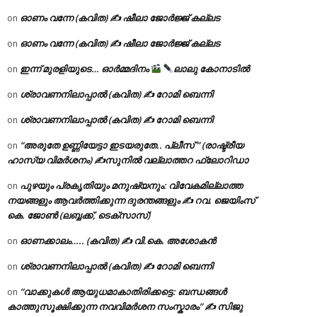
ഓണം വന്നേ (കവിത) ✍ ഷീലാ ജോർജ്ജ് കല്ലട
on
ഓണം വന്നേ (കവിത) ✍ ഷീലാ ജോർജ്ജ് കല്ലട
on
ഇന്ന് മുരളിയുടെ… ഓർമ്മദിനം
ലാലു കോനാടിൽ
on
ശ്രാവണനിലാപ്പാൽ (കവിത) ✍ റോമി ബെന്നി
on
ശ്രാവണനിലാപ്പാൽ (കവിത) ✍ റോമി ബെന്നി
on
“അരുതേ ഉണ്ണിയേട്ടാ ഇടയരുതേ.. പ്ലീസ് ” (രാഷ്ട്രീയ
on
ഹാസ്യ വിമർശനം) ✍സുനിൽ വല്ലാത്തറ ഫ്ലോറിഡാ
പുഴയും പ്രകൃതിയും മനുഷ്യനും: വിവേകമില്ലാത്ത
on
നയങ്ങളും ആവർത്തിക്കുന്ന ദുരന്തങ്ങളും ✍ റവ. ജെയിംസ്
കെ. ജോൺ (ലബ്ബക്ക്, ടെക്സാസ്)
ഓണക്കാലം….. (കവിത) ✍ വി.കെ. അശോകൻ
on
ശ്രാവണനിലാപ്പാൽ (കവിത) ✍ റോമി ബെന്നി
on
“വാക്കുകൾ ആയുധമാകാതിരിക്കട്ടെ: ബന്ധങ്ങൾ
on
കാത്തുസൂക്ഷിക്കുന്ന നവവിമർശന സംസ്കാരം” ✍️ സിജു