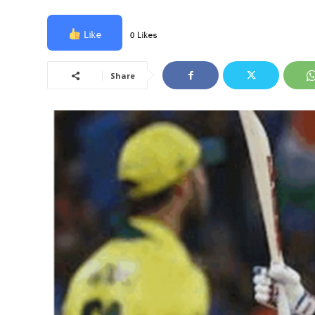
Like
0 Likes
Share