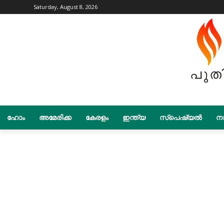
Saturday, August 8, 2026
ഹോം
അമേരിക്ക
കേരളം
ഇന്ത്യ
സ്പെഷ്യൽ
നാ