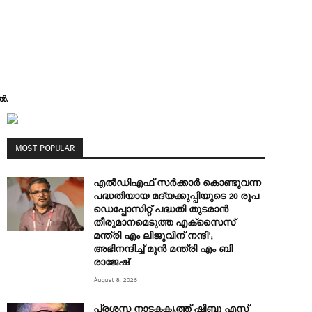
ൽ.
MOST POPULAR
എല്‍ഡിഎഫ് സര്‍ക്കാര്‍ കൊണ്ടുവന്ന
പദ്ധതിയായ മദ്യക്കുപ്പിയുടെ 20 രൂപ
ഡെപ്പോസിറ്റ് പദ്ധതി തുടരാൻ
തീരുമാനമെടുത്ത എക്‌സൈസ്
മന്ത്രി എം ലിജുവിന് നന്ദി’;
അഭിനന്ദിച്ച് മുൻ മന്ത്രി എം ബി
രാജേഷ്
August 8, 2026
പ്രശസ്ത നാടകകൃത്ത് ഷിബു എസ്