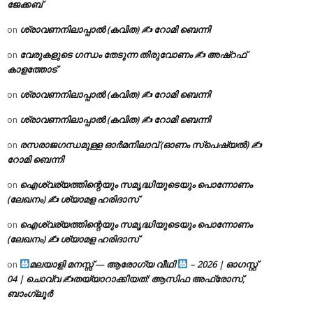
ജേക്കബ്
ശ്രാവണനിലാപ്പാൽ (കവിത) ✍ റോമി ബെന്നി
on
വേരുകളുടെ ഗന്ധം തേടുന്ന തിരുവോണം ✍ അഷ്റഫ്
on
കാളത്തോട്
ശ്രാവണനിലാപ്പാൽ (കവിത) ✍ റോമി ബെന്നി
on
ശ്രാവണനിലാപ്പാൽ (കവിത) ✍ റോമി ബെന്നി
on
രസരാജഗന്ധമുള്ള ഓർമനിലാവ് (ഓണം സ്‌പെഷ്യൽ) ✍
on
റോമി ബെന്നി
ഐശ്വര്യത്തിന്റെയും സമൃദ്ധിയുടെയും പൊന്നോണം
on
(ലേഖനം) ✍ ശ്യാമള ഹരിദാസ്
ഐശ്വര്യത്തിന്റെയും സമൃദ്ധിയുടെയും പൊന്നോണം
on
(ലേഖനം) ✍ ശ്യാമള ഹരിദാസ്
മലയാളി മനസ്സ് — ആരോഗ്യ വീഥി
– 2026 | ഓഗസ്റ്റ്
on
04 | ചൊവ്വ ✍
തയ്യാറാക്കിയത്: ആസിഫ അഫ്രോസ്,
ബാംഗ്ലൂർ