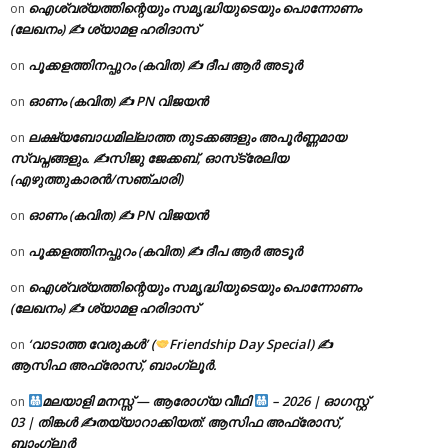
ഐശ്വര്യത്തിന്റെയും സമൃദ്ധിയുടെയും പൊന്നോണം
on
(ലേഖനം) ✍ ശ്യാമള ഹരിദാസ്
പൂക്കളത്തിനപ്പുറം (കവിത) ✍ ദീപ ആർ അടൂർ
on
ഓണം (കവിത) ✍ PN വിജയൻ
on
ലക്ഷ്യബോധമില്ലാത്ത തുടക്കങ്ങളും അപൂർണ്ണമായ
on
സ്വപ്നങ്ങളും. ✍️സിജു ജേക്കബ്, ഓസ്‌ട്രേലിയ
(എഴുത്തുകാരൻ/സഞ്ചാരി)
ഓണം (കവിത) ✍ PN വിജയൻ
on
പൂക്കളത്തിനപ്പുറം (കവിത) ✍ ദീപ ആർ അടൂർ
on
ഐശ്വര്യത്തിന്റെയും സമൃദ്ധിയുടെയും പൊന്നോണം
on
(ലേഖനം) ✍ ശ്യാമള ഹരിദാസ്
‘വാടാത്ത വേരുകൾ’ (
Friendship Day Special) ✍
on
ആസിഫ അഫ്രോസ്, ബാംഗ്ലൂർ.
മലയാളി മനസ്സ് — ആരോഗ്യ വീഥി
– 2026 | ഓഗസ്റ്റ്
on
03 | തിങ്കൾ ✍
തയ്യാറാക്കിയത്: ആസിഫ അഫ്രോസ്,
ബാംഗ്ലൂർ