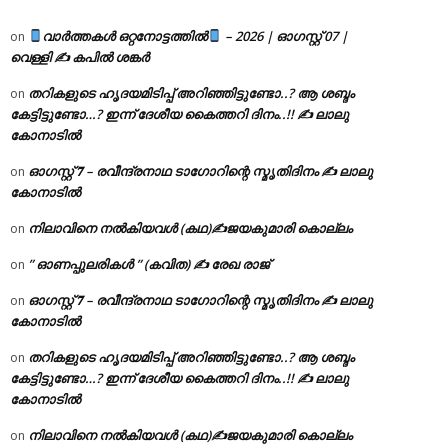
വാർത്തകൾ ഒറ്റനോട്ടത്തിൽ
– 2026 | ഓഗസ്റ്റ് 07 |
on
വെള്ളി ✍
കപിൽ ശങ്കർ
തറികളുടെ ഹൃദയമിടിപ്പ് അറിഞ്ഞിട്ടുണ്ടോ..? ആ ശബ്ദം
on
കേട്ടിട്ടുണ്ടോ…? ഇന്ന് ദേശീയ കൈത്തറി ദിനം..!! ✍ ലാലു
കോനാടിൽ
ഓഗസ്റ്റ് 𝟕 – രവീന്ദ്രനാഥ ടാഗോറിന്റെ സ്മൃതിദിനം ✍ ലാലു
on
കോനാടിൽ
നിലാവിനെ നൽകിയവൾ (കഥ)✍ജയകുമാരി കൊല്ലം
on
” ഓണപ്പുലരികൾ ” (കവിത) ✍ രേഖ രാജ്
on
ഓഗസ്റ്റ് 𝟕 – രവീന്ദ്രനാഥ ടാഗോറിന്റെ സ്മൃതിദിനം ✍ ലാലു
on
കോനാടിൽ
തറികളുടെ ഹൃദയമിടിപ്പ് അറിഞ്ഞിട്ടുണ്ടോ..? ആ ശബ്ദം
on
കേട്ടിട്ടുണ്ടോ…? ഇന്ന് ദേശീയ കൈത്തറി ദിനം..!! ✍ ലാലു
കോനാടിൽ
നിലാവിനെ നൽകിയവൾ (കഥ)✍ജയകുമാരി കൊല്ലം
on