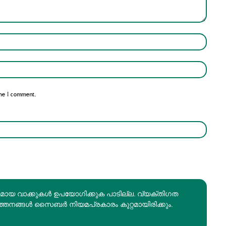
Name:*
Email:*
me I comment.
രമായ വാക്കുകൾ ഉപയോഗിക്കുക പാടില്ല. വ്യക്തിഗത
ത്തനങ്ങൾ സൈബർ നിയമപ്രകാരം കുറ്റമായിരിക്കും.