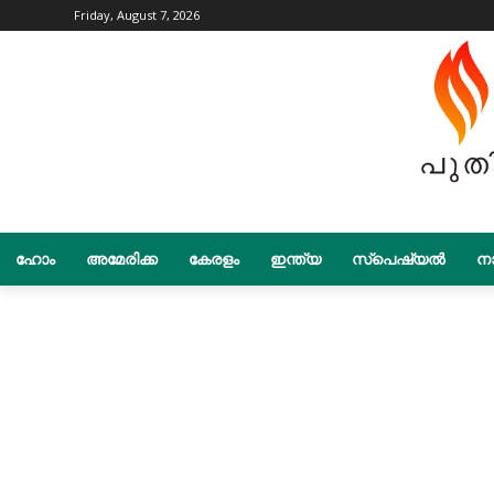
Friday, August 7, 2026
ഹോം
അമേരിക്ക
കേരളം
ഇന്ത്യ
സ്പെഷ്യൽ
നാ