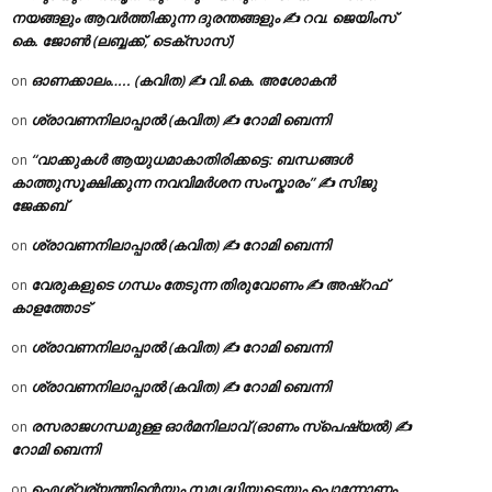
നയങ്ങളും ആവർത്തിക്കുന്ന ദുരന്തങ്ങളും ✍ റവ. ജെയിംസ്
കെ. ജോൺ (ലബ്ബക്ക്, ടെക്സാസ്)
ഓണക്കാലം….. (കവിത) ✍ വി.കെ. അശോകൻ
on
ശ്രാവണനിലാപ്പാൽ (കവിത) ✍ റോമി ബെന്നി
on
“വാക്കുകൾ ആയുധമാകാതിരിക്കട്ടെ: ബന്ധങ്ങൾ
on
കാത്തുസൂക്ഷിക്കുന്ന നവവിമർശന സംസ്കാരം” ✍️ സിജു
ജേക്കബ്
ശ്രാവണനിലാപ്പാൽ (കവിത) ✍ റോമി ബെന്നി
on
വേരുകളുടെ ഗന്ധം തേടുന്ന തിരുവോണം ✍ അഷ്റഫ്
on
കാളത്തോട്
ശ്രാവണനിലാപ്പാൽ (കവിത) ✍ റോമി ബെന്നി
on
ശ്രാവണനിലാപ്പാൽ (കവിത) ✍ റോമി ബെന്നി
on
രസരാജഗന്ധമുള്ള ഓർമനിലാവ് (ഓണം സ്‌പെഷ്യൽ) ✍
on
റോമി ബെന്നി
ഐശ്വര്യത്തിന്റെയും സമൃദ്ധിയുടെയും പൊന്നോണം
on