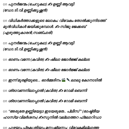
പുനർജന്മം (ചെറുകഥ) ✍ ഉണ്ണി ആവട്ടി
on
(ഡോ.ടി.വി.ഉണ്ണിക്കൃഷ്ണൻ)
വിധികർത്താക്കളുടെ ലോകം: വിവേകം തോൽക്കുന്നിടത്ത്
on
മുൻവിധികൾ ജയിക്കുമ്പോൾ. ✍️ സിജു ജേക്കബ്
(എഴുത്തുകാരൻ,സഞ്ചാരി)
പുനർജന്മം (ചെറുകഥ) ✍ ഉണ്ണി ആവട്ടി
on
(ഡോ.ടി.വി.ഉണ്ണിക്കൃഷ്ണൻ)
ഓണം വന്നേ (കവിത) ✍ ഷീലാ ജോർജ്ജ് കല്ലട
on
ഓണം വന്നേ (കവിത) ✍ ഷീലാ ജോർജ്ജ് കല്ലട
on
ഇന്ന് മുരളിയുടെ… ഓർമ്മദിനം
ലാലു കോനാടിൽ
on
ശ്രാവണനിലാപ്പാൽ (കവിത) ✍ റോമി ബെന്നി
on
ശ്രാവണനിലാപ്പാൽ (കവിത) ✍ റോമി ബെന്നി
on
“അരുതേ ഉണ്ണിയേട്ടാ ഇടയരുതേ.. പ്ലീസ് ” (രാഷ്ട്രീയ
on
ഹാസ്യ വിമർശനം) ✍സുനിൽ വല്ലാത്തറ ഫ്ലോറിഡാ
പുഴയും പ്രകൃതിയും മനുഷ്യനും: വിവേകമില്ലാത്ത
on