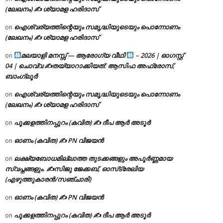
(ലേഖനം) ✍ ശ്യാമള ഹരിദാസ്
ഐശ്വര്യത്തിന്റെയും സമൃദ്ധിയുടെയും പൊന്നോണം
on
(ലേഖനം) ✍ ശ്യാമള ഹരിദാസ്
മലയാളി മനസ്സ് — ആരോഗ്യ വീഥി
– 2026 | ഓഗസ്റ്റ്
on
04 | ചൊവ്വ ✍
തയ്യാറാക്കിയത്: ആസിഫ അഫ്രോസ്,
ബാംഗ്ലൂർ
ഐശ്വര്യത്തിന്റെയും സമൃദ്ധിയുടെയും പൊന്നോണം
on
(ലേഖനം) ✍ ശ്യാമള ഹരിദാസ്
പൂക്കളത്തിനപ്പുറം (കവിത) ✍ ദീപ ആർ അടൂർ
on
ഓണം (കവിത) ✍ PN വിജയൻ
on
ലക്ഷ്യബോധമില്ലാത്ത തുടക്കങ്ങളും അപൂർണ്ണമായ
on
സ്വപ്നങ്ങളും. ✍️സിജു ജേക്കബ്, ഓസ്‌ട്രേലിയ
(എഴുത്തുകാരൻ/സഞ്ചാരി)
ഓണം (കവിത) ✍ PN വിജയൻ
on
പൂക്കളത്തിനപ്പുറം (കവിത) ✍ ദീപ ആർ അടൂർ
on