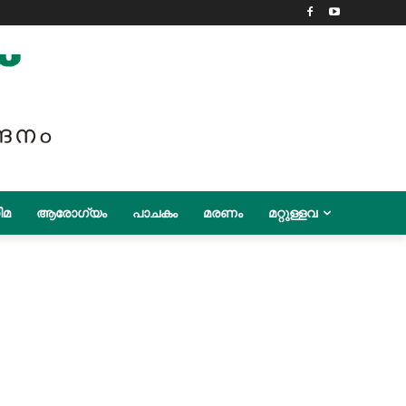
ിമ
ആരോഗ്യം
പാചകം
മരണം
മറ്റുള്ളവ