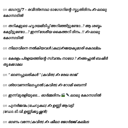
ഓഗസ്റ്റ് 𝟕 – രവീന്ദ്രനാഥ ടാഗോറിന്റെ സ്മൃതിദിനം ✍ ലാലു
on
കോനാടിൽ
തറികളുടെ ഹൃദയമിടിപ്പ് അറിഞ്ഞിട്ടുണ്ടോ..? ആ ശബ്ദം
on
കേട്ടിട്ടുണ്ടോ…? ഇന്ന് ദേശീയ കൈത്തറി ദിനം..!! ✍ ലാലു
കോനാടിൽ
നിലാവിനെ നൽകിയവൾ (കഥ)✍ജയകുമാരി കൊല്ലം
on
കേരളം പ്രളയത്തിന്റെ സ്വന്തം നാടോ ? ✍️അഫ്സൽ ബഷീർ
on
തൃക്കോമല
” ഓണപ്പുലരികൾ ” (കവിത) ✍ രേഖ രാജ്
on
ശ്രാവണനിലാപ്പാൽ (കവിത) ✍ റോമി ബെന്നി
on
ഇന്ന് മുരളിയുടെ… ഓർമ്മദിനം
ലാലു കോനാടിൽ
on
പുനർജന്മം (ചെറുകഥ) ✍ ഉണ്ണി ആവട്ടി
on
(ഡോ.ടി.വി.ഉണ്ണിക്കൃഷ്ണൻ)
ഓണം വന്നേ (കവിത) ✍ ഷീലാ ജോർജ്ജ് കല്ലട
on