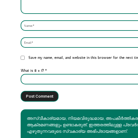
Comment:
Website:
Save my name, email, and website in this browser for the next ti
What is 8 + 1?
*
അസ്വീകാര്യമായ, നിയമവിരുദ്ധമായ, അപകീര്‍ത്തിക
ആക്രമണങ്ങളും ഉണ്ടാകരുത്. ഇത്തരത്തിലുള്ള പ്രവർ
എഴുതുന്നവരുടെ സ്വകാര്യ അഭിപ്രായങ്ങളാണ്.