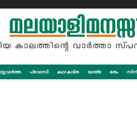
ട്ടുവാർത്ത
പ്രവാസി
കഥ/കവിത
യാത്ര
മതം
സിന