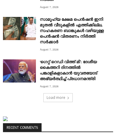
August 7, 2026
സാമൂഹ്യ ക്ഷേമ പെൻഷൻ ഇനി
മുതൽ വീടുകളിൽ എത്തിക്കില്ല;
സഹകരണ ബാങ്കുകൾ വഴിയുള്ള
പെൻഷൻ വിതരണം നിർത്തി
സർക്കാർ
August 7, 2026
‘ഗെറ്റ് റെഡി വിത്ത് മി’: ദേശീയ
കൈത്തറി ദിനത്തിൽ
പങ്കാളികളാകാൻ യുവതയോട്
അഭ്യർത്ഥിച്ച് പ്രധാനമന്ത്രി
August 7, 2026
Load more
RECENT COMMENTS