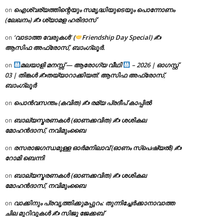
ഐശ്വര്യത്തിന്റെയും സമൃദ്ധിയുടെയും പൊന്നോണം
on
(ലേഖനം) ✍ ശ്യാമള ഹരിദാസ്
‘വാടാത്ത വേരുകൾ’ (
Friendship Day Special) ✍
on
ആസിഫ അഫ്രോസ്, ബാംഗ്ലൂർ.
മലയാളി മനസ്സ് — ആരോഗ്യ വീഥി
– 2026 | ഓഗസ്റ്റ്
on
03 | തിങ്കൾ ✍
തയ്യാറാക്കിയത്: ആസിഫ അഫ്രോസ്,
ബാംഗ്ലൂർ
പൊൻവസന്തം (കവിത) ✍ രമ്യ പ്രദീപ് കാപ്പിൽ
on
ബാല്യസ്മരണകൾ (ഓണക്കവിത) ✍ ശശികല
on
മോഹൻദാസ്, നവിമുംബൈ
രസരാജഗന്ധമുള്ള ഓർമനിലാവ് (ഓണം സ്‌പെഷ്യൽ) ✍
on
റോമി ബെന്നി
ബാല്യസ്മരണകൾ (ഓണക്കവിത) ✍ ശശികല
on
മോഹൻദാസ്, നവിമുംബൈ
വാക്കിനും പ്രവൃത്തിക്കുമപ്പുറം: തുന്നിച്ചേർക്കാനാവാത്ത
on
ചില മുറിവുകൾ ✍️ സിജു ജേക്കബ്