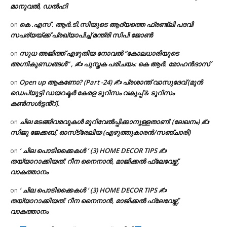
മാനുവൽ, ഡൽഹി
കെ .എസ് . ആർ.ടി.സിയുടെ ആദ്യത്തെ ഫ്രണ്ട്ലി പദവി
on
സപര്യയ്ക്ക് പ്രഖ്യാപിച്ച് മന്ത്രി സിപി ജോൺ
സുധ അജിത്ത് എഴുതിയ നോവൽ “കോലധാരിയുടെ
on
അഗ്നികുണ്ഡങ്ങള്‍” , ✍ പുസ്തക പരിചയം: കെ ആർ. മോഹൻദാസ്
Open up ആകണോ? (Part -24) ✍ പ്രശാന്ത് വാസുദേവ് (മുൻ
on
ഡെപ്യൂട്ടി ഡയറക്ടർ കേരള ടൂറിസം വകുപ്പ് & ടൂറിസം
കൺസൾട്ടൻ്റ്).
ചില മടങ്ങിവരവുകൾ മുറിവേൽപ്പിക്കാനുള്ളതാണ്! (ലേഖനം) ✍️
on
സിജു ജേക്കബ്, ഓസ്‌ട്രേലിയ (എഴുത്തുകാരൻ/സഞ്ചാരി)
‘ ചില പൊടിക്കൈകൾ ‘ (3) HOME DECOR TIPS ✍
on
തയ്യാറാക്കിയത്: റീന നൈനാൻ, മാജിക്കൽ ഫ്ലേവേഴ്സ്,
വാകത്താനം
‘ ചില പൊടിക്കൈകൾ ‘ (3) HOME DECOR TIPS ✍
on
തയ്യാറാക്കിയത്: റീന നൈനാൻ, മാജിക്കൽ ഫ്ലേവേഴ്സ്,
വാകത്താനം