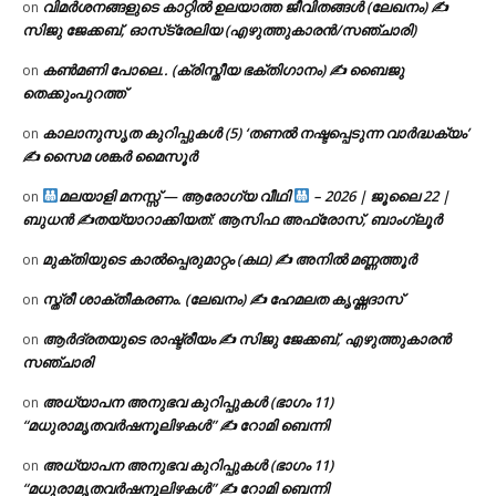
വിമർശനങ്ങളുടെ കാറ്റിൽ ഉലയാത്ത ജീവിതങ്ങൾ (ലേഖനം) ✍️
on
സിജു ജേക്കബ്, ഓസ്‌ട്രേലിയ (എഴുത്തുകാരൻ/സഞ്ചാരി)
കൺമണി പോലെ.. (ക്രിസ്തീയ ഭക്തിഗാനം) ✍ ബൈജു
on
തെക്കുംപുറത്ത്
കാലാനുസൃത കുറിപ്പുകൾ (5) ‘തണൽ നഷ്ടപ്പെടുന്ന വാർദ്ധക്യം’
on
✍ സൈമ ശങ്കർ മൈസൂർ
മലയാളി മനസ്സ് — ആരോഗ്യ വീഥി
– 2026 | ജൂലൈ 22 |
on
ബുധൻ ✍
തയ്യാറാക്കിയത്: ആസിഫ അഫ്രോസ്, ബാംഗ്ലൂർ
മുക്തിയുടെ കാൽപ്പെരുമാറ്റം (കഥ) ✍ അനിൽ മണ്ണത്തൂർ
on
സ്ത്രീ ശാക്തീകരണം. (ലേഖനം) ✍ ഹേമലത കൃഷ്ണദാസ്
on
ആർദ്രതയുടെ രാഷ്ട്രീയം ✍️ സിജു ജേക്കബ്, എഴുത്തുകാരൻ
on
സഞ്ചാരി
അധ്യാപന അനുഭവ കുറിപ്പുകൾ (ഭാഗം 11)
on
“മധുരാമൃതവർഷനൂലിഴകൾ” ✍ റോമി ബെന്നി
അധ്യാപന അനുഭവ കുറിപ്പുകൾ (ഭാഗം 11)
on
“മധുരാമൃതവർഷനൂലിഴകൾ” ✍ റോമി ബെന്നി