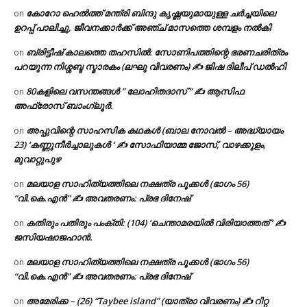
കോറോ ഹെൽത്ത് മന്ത്രി ബിന്ദു കൃഷ്ണയുമായുള്ള ചർച്ചയിലെ
on
ഉറപ്പ് പാലിച്ചു, ജീവനക്കാർക്ക് അഞ്ച് മാസത്തെ ശമ്പളം നൽകി
ബ്രിട്ടീഷ് കാലത്തെ തഹസിൽ: സോണിപത്തിന്റെ ഭരണചരിത്രം
on
പറയുന്ന നിശ്ശബ്ദ സ്മാരകം (ലഘു വിവരണം) ✍ ജിഷ ദിലീപ് ഡൽഹി
80കളിലെ വസന്തങ്ങൾ ” ലോഹിതദാസ് ” ✍ ആസിഫ
on
അഫ്രോസ് ബാംഗ്ലൂർ.
അപ്പുവിന്റെ സാഹസിക കഥകൾ (ബാല നോവൽ – അദ്ധ്യായം
on
23) ‘കണ്ണുനീർച്ചാലുകൾ ‘ ✍ സോഫിയാമ്മ ജോസ്, വാഴക്കുളം,
മുവാറ്റുപുഴ
മലയാള സാഹിത്യത്തിലെ നക്ഷത്ര പൂക്കൾ (ഭാഗം 56)
on
“വി.കെ.എൻ” ✍ അവതരണം: പ്രഭ ദിനേഷ്
കതിരും പതിരും പംക്തി: (104) ‘ചെന്താമരയിൽ വിരിയാത്തത് ‘ ✍
on
ജസിയഷാജഹാൻ.
മലയാള സാഹിത്യത്തിലെ നക്ഷത്ര പൂക്കൾ (ഭാഗം 56)
on
“വി.കെ.എൻ” ✍ അവതരണം: പ്രഭ ദിനേഷ്
അമേരിക്ക – (26) “Taybee island” (യാത്രാ വിവരണം) ✍ റിറ്റ
on