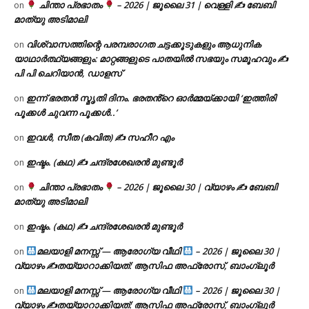
ചിന്താ പ്രഭാതം
– 2026 | ജൂലൈ 31 | വെള്ളി ✍
ബേബി
on
മാത്യു അടിമാലി
വിശ്വാസത്തിന്റെ പരമ്പരാഗത ചട്ടക്കൂടുകളും ആധുനിക
on
യാഥാർത്ഥ്യങ്ങളും: മാറ്റങ്ങളുടെ പാതയിൽ സഭയും സമൂഹവും ✍
പി പി ചെറിയാൻ, ഡാളസ്
ഇന്ന് ഭരതൻ സ്മൃതി ദിനം. ഭരതൻ്റെ ഓർമ്മയ്ക്കായി ‘ഇത്തിരി
on
പൂക്കൾ ചുവന്ന പൂക്കൾ..’
ഇവൾ, സീത (കവിത) ✍ സഹീറ എം
on
ഇഷ്ടം. (കഥ) ✍ ചന്ദ്രശേഖരൻ മുണ്ടൂർ
on
ചിന്താ പ്രഭാതം
– 2026 | ജൂലൈ 30 | വ്യാഴം ✍
ബേബി
on
മാത്യു അടിമാലി
ഇഷ്ടം. (കഥ) ✍ ചന്ദ്രശേഖരൻ മുണ്ടൂർ
on
മലയാളി മനസ്സ് — ആരോഗ്യ വീഥി
– 2026 | ജൂലൈ 30 |
on
വ്യാഴം ✍
തയ്യാറാക്കിയത്: ആസിഫ അഫ്രോസ്, ബാംഗ്ലൂർ
മലയാളി മനസ്സ് — ആരോഗ്യ വീഥി
– 2026 | ജൂലൈ 30 |
on
വ്യാഴം ✍
തയ്യാറാക്കിയത്: ആസിഫ അഫ്രോസ്, ബാംഗ്ലൂർ