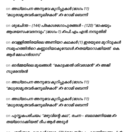
അധ്യാപന അനുഭവ കുറിപ്പുകൾ (ഭാഗം 11)
on
“മധുരാമൃതവർഷനൂലിഴകൾ” ✍ റോമി ബെന്നി
ശുഭചിന്ത – (144) പ്രകാശഗോപുരങ്ങൾ – (120) “ഭാഷയും
on
ആശയസംവേദനവും” (ഭാഗം-1) ✍പി.എം.എൻ.നമ്പൂതിരി
വെള്ളിത്തിരയിലെ അണിയറ കഥകൾ (1) ഇരയുടെ മുറിവുകൾ
on
സമൂഹത്തിന്‍റെ കണ്ണാടിയാകുമ്പോൾ ✍തയ്യാറാക്കിയത്: കെ.
ആര്‍ മോഹന്‍ദാസ്
ഓർമ്മയിലെ മുഖങ്ങൾ: “കോട്ടക്കൽ ശിവരാമൻ” ✍ അജി
on
സുരേന്ദ്രൻ
അധ്യാപന അനുഭവ കുറിപ്പുകൾ (ഭാഗം 11)
on
“മധുരാമൃതവർഷനൂലിഴകൾ” ✍ റോമി ബെന്നി
അധ്യാപന അനുഭവ കുറിപ്പുകൾ (ഭാഗം 11)
on
“മധുരാമൃതവർഷനൂലിഴകൾ” ✍ റോമി ബെന്നി
പുസ്തകപരിചയം: “മഴുവിന്റെ കഥ”, രചന – ബലാമണിയമ്മ ✍
on
തയ്യാറാക്കിയത്: ദീപ ആർ അടൂർ