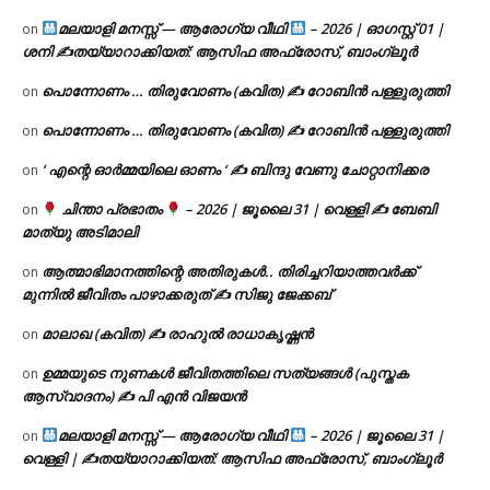
മലയാളി മനസ്സ് — ആരോഗ്യ വീഥി
– 2026 | ഓഗസ്റ്റ് 01 |
on
ശനി ✍
തയ്യാറാക്കിയത്: ആസിഫ അഫ്രോസ്, ബാംഗ്ലൂർ
പൊന്നോണം … തിരുവോണം (കവിത) ✍ റോബിൻ പള്ളുരുത്തി
on
പൊന്നോണം … തിരുവോണം (കവിത) ✍ റോബിൻ പള്ളുരുത്തി
on
‘ എന്റെ ഓർമ്മയിലെ ഓണം ‘ ✍ ബിന്ദു വേണു ചോറ്റാനിക്കര
on
ചിന്താ പ്രഭാതം
– 2026 | ജൂലൈ 31 | വെള്ളി ✍
ബേബി
on
മാത്യു അടിമാലി
ആത്മാഭിമാനത്തിന്റെ അതിരുകൾ.. തിരിച്ചറിയാത്തവർക്ക്
on
മുന്നിൽ ജീവിതം പാഴാക്കരുത് ✍️ സിജു ജേക്കബ്
മാലാഖ (കവിത) ✍ രാഹുൽ രാധാകൃഷ്ണൻ
on
ഉമ്മയുടെ നുണകൾ ജീവിതത്തിലെ സത്യങ്ങൾ (പുസ്തക
on
ആസ്വാദനം) ✍ പി എൻ വിജയൻ
മലയാളി മനസ്സ് — ആരോഗ്യ വീഥി
– 2026 | ജൂലൈ 31 |
on
വെള്ളി | ✍
തയ്യാറാക്കിയത്: ആസിഫ അഫ്രോസ്, ബാംഗ്ലൂർ