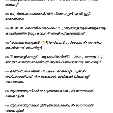
അമ്പാട്ട്
സുവിശേഷ വചനങ്ങൾ (164) പ്രൊഫസ്സർ എ.വി. ഇട്ടി,
on
മാവേലിക്കര
സ സ സ ക്ലാസിക് വാരഫലം: (13) ‘ആഗോള യുദ്ധങ്ങളുടെയും
on
കാപട്യത്തിന്റെയും കാലം’ ✍ അഷ്റഫ് കാളത്തോട്
‘വാടാത്ത വേരുകൾ’ (
Friendship Day Special) ✍ ആസിഫ
on
അഫ്രോസ്, ബാംഗ്ലൂർ.
മലയാളി മനസ്സ് — ആരോഗ്യ വീഥി
– 2026 | ഓഗസ്റ്റ് 02 |
on
ഞായർ ✍
തയ്യാറാക്കിയത്: ആസിഫ അഫ്രോസ്, ബാംഗ്ലൂർ
ഓണം സ്പെഷ്യൽ പാചകം – ‘ വെറൈറ്റി പച്ചടി’ ✍
on
തയ്യാറാക്കിയത്: റീന നൈനാൻ, മാജിക്കൽ ഫ്ലേവേഴ്സ്,
വാകത്താനം
തൂവാനത്തുമ്പികൾ @39 (അവലോകനം) ✍ രാഗനാഥൻ
on
വയക്കാട്ടിൽ
തൂവാനത്തുമ്പികൾ @39 (അവലോകനം) ✍ രാഗനാഥൻ
on
വയക്കാട്ടിൽ