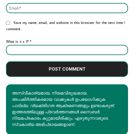
Emai
Website:
Save my name, email, and website in this browser for the next time I
comment.
What is 4 + 1?
*
അസ്വീകാര്യമായ, നിയമവിരുദ്ധമായ,
അപകീര്‍ത്തികരമായ വാക്കുകൾ ഉപയോഗിക്കുക
പാടില്ല. വ്യക്തിഗത ആക്രമണങ്ങളും ഉണ്ടാകരുത്.
ഇത്തരത്തിലുള്ള പ്രവർത്തനങ്ങൾ സൈബർ
നിയമപ്രകാരം കുറ്റമായിരിക്കും. എഴുതുന്നവരുടെ
സ്വകാര്യ അഭിപ്രായങ്ങളാണ്.