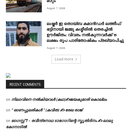
മാറ്റം
August 7, 2026
ലഷ്കർ ഇ തൊയ്ബ കമാൻഡർ ലത്തീഫ്
ഭട്ടിനായി ജമ്മു കശ്മീരിൽ തെരച്ചിൽ
ഊർജിതം: വിവരം നൽകുന്നവർക്ക് 15
ലക്ഷം രൂപ പാരിതോഷികം പ്രഖ്യാപിച്ചു
August 7, 2026
Load more
RECENT COMMENTS
നിലാവിനെ നൽകിയവൾ (കഥ)✍ജയകുമാരി കൊല്ലം
on
” ഓണപ്പുലരികൾ ” (കവിത) ✍ രേഖ രാജ്
on
ഓഗസ്റ്റ് 𝟕 – രവീന്ദ്രനാഥ ടാഗോറിന്റെ സ്മൃതിദിനം ✍ ലാലു
on
കോനാടിൽ