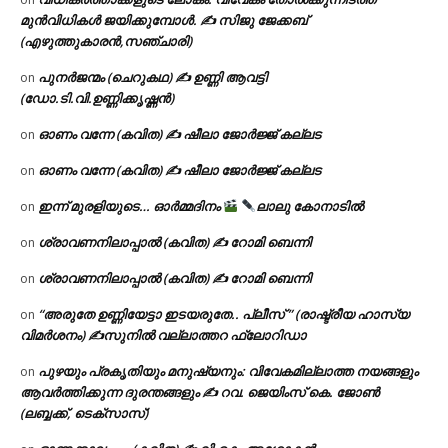
മുൻവിധികൾ ജയിക്കുമ്പോൾ. ✍️ സിജു ജേക്കബ്
(എഴുത്തുകാരൻ,സഞ്ചാരി)
പുനർജന്മം (ചെറുകഥ) ✍ ഉണ്ണി ആവട്ടി
on
(ഡോ.ടി.വി.ഉണ്ണിക്കൃഷ്ണൻ)
ഓണം വന്നേ (കവിത) ✍ ഷീലാ ജോർജ്ജ് കല്ലട
on
ഓണം വന്നേ (കവിത) ✍ ഷീലാ ജോർജ്ജ് കല്ലട
on
ഇന്ന് മുരളിയുടെ… ഓർമ്മദിനം
ലാലു കോനാടിൽ
on
ശ്രാവണനിലാപ്പാൽ (കവിത) ✍ റോമി ബെന്നി
on
ശ്രാവണനിലാപ്പാൽ (കവിത) ✍ റോമി ബെന്നി
on
“അരുതേ ഉണ്ണിയേട്ടാ ഇടയരുതേ.. പ്ലീസ് ” (രാഷ്ട്രീയ ഹാസ്യ
on
വിമർശനം) ✍സുനിൽ വല്ലാത്തറ ഫ്ലോറിഡാ
പുഴയും പ്രകൃതിയും മനുഷ്യനും: വിവേകമില്ലാത്ത നയങ്ങളും
on
ആവർത്തിക്കുന്ന ദുരന്തങ്ങളും ✍ റവ. ജെയിംസ് കെ. ജോൺ
(ലബ്ബക്ക്, ടെക്സാസ്)