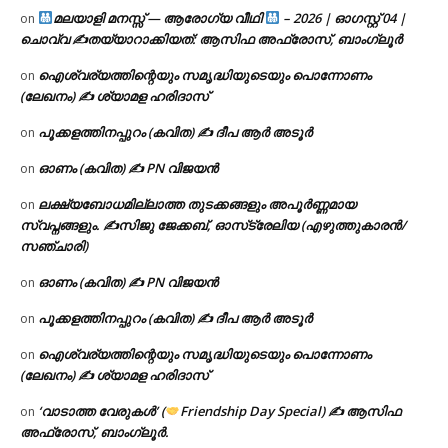
മലയാളി മനസ്സ് — ആരോഗ്യ വീഥി
– 2026 | ഓഗസ്റ്റ് 04 |
on
ചൊവ്വ ✍
തയ്യാറാക്കിയത്: ആസിഫ അഫ്രോസ്, ബാംഗ്ലൂർ
ഐശ്വര്യത്തിന്റെയും സമൃദ്ധിയുടെയും പൊന്നോണം
on
(ലേഖനം) ✍ ശ്യാമള ഹരിദാസ്
പൂക്കളത്തിനപ്പുറം (കവിത) ✍ ദീപ ആർ അടൂർ
on
ഓണം (കവിത) ✍ PN വിജയൻ
on
ലക്ഷ്യബോധമില്ലാത്ത തുടക്കങ്ങളും അപൂർണ്ണമായ
on
സ്വപ്നങ്ങളും. ✍️സിജു ജേക്കബ്, ഓസ്‌ട്രേലിയ (എഴുത്തുകാരൻ/
സഞ്ചാരി)
ഓണം (കവിത) ✍ PN വിജയൻ
on
പൂക്കളത്തിനപ്പുറം (കവിത) ✍ ദീപ ആർ അടൂർ
on
ഐശ്വര്യത്തിന്റെയും സമൃദ്ധിയുടെയും പൊന്നോണം
on
(ലേഖനം) ✍ ശ്യാമള ഹരിദാസ്
‘വാടാത്ത വേരുകൾ’ (
Friendship Day Special) ✍ ആസിഫ
on
അഫ്രോസ്, ബാംഗ്ലൂർ.