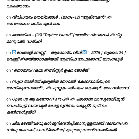
വാകത്താനം
വിവിധതരം തെയ്യങ്ങൾ.. (ഭാഗം -12) “ആടിവേടൻ” ✍
on
അവതരണം: രജിത എൻ.കെ
അമേരിക്ക – (26) “Taybee island” (യാത്രാ വിവരണം) ✍ റിറ്റ
on
മാനുവൽ, ഡൽഹി
മലയാളി മനസ്സ് — ആരോഗ്യ വീഥി
– 2026 | ജൂലൈ 24 |
on
വെള്ളി ✍
തയ്യാറാക്കിയത്: ആസിഫ അഫ്രോസ്, ബാംഗ്ലൂർ
‘ നൊമ്പരം’ (കഥ) ✍സിസ്റ്റർ ഉഷാ ജോർജ്
on
സുധ അജിത്ത് എഴുതിയ നോവൽ “കോലധാരിയുടെ
on
അഗ്നികുണ്ഡങ്ങള്‍” , ✍ പുസ്തക പരിചയം: കെ ആർ. മോഹൻദാസ്
Open up ആകണോ? (Part -24) ✍ പ്രശാന്ത് വാസുദേവ് (മുൻ
on
ഡെപ്യൂട്ടി ഡയറക്ടർ കേരള ടൂറിസം വകുപ്പ് & ടൂറിസം
കൺസൾട്ടൻ്റ്).
ചില മടങ്ങിവരവുകൾ മുറിവേൽപ്പിക്കാനുള്ളതാണ്! (ലേഖനം) ✍️
on
സിജു ജേക്കബ്, ഓസ്‌ട്രേലിയ (എഴുത്തുകാരൻ/സഞ്ചാരി)