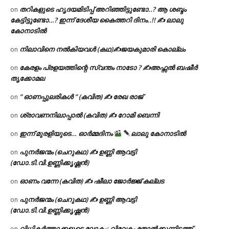
തറികളുടെ ഹൃദയമിടിപ്പ് അറിഞ്ഞിട്ടുണ്ടോ..? ആ ശബ്ദം
on
കേട്ടിട്ടുണ്ടോ…? ഇന്ന് ദേശീയ കൈത്തറി ദിനം..!! ✍ ലാലു
കോനാടിൽ
നിലാവിനെ നൽകിയവൾ (കഥ)✍ജയകുമാരി കൊല്ലം
on
കേരളം പ്രളയത്തിന്റെ സ്വന്തം നാടോ ? ✍️അഫ്സൽ ബഷീർ
on
തൃക്കോമല
” ഓണപ്പുലരികൾ ” (കവിത) ✍ രേഖ രാജ്
on
ശ്രാവണനിലാപ്പാൽ (കവിത) ✍ റോമി ബെന്നി
on
ഇന്ന് മുരളിയുടെ… ഓർമ്മദിനം
ലാലു കോനാടിൽ
on
പുനർജന്മം (ചെറുകഥ) ✍ ഉണ്ണി ആവട്ടി
on
(ഡോ.ടി.വി.ഉണ്ണിക്കൃഷ്ണൻ)
ഓണം വന്നേ (കവിത) ✍ ഷീലാ ജോർജ്ജ് കല്ലട
on
പുനർജന്മം (ചെറുകഥ) ✍ ഉണ്ണി ആവട്ടി
on
(ഡോ.ടി.വി.ഉണ്ണിക്കൃഷ്ണൻ)
വിധികർത്താക്കളുടെ ലോകം: വിവേകം തോൽക്കുന്നിടത്ത്
on