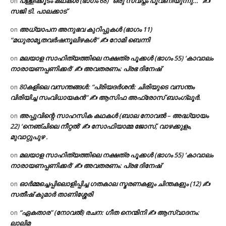
പള്ളിക്കൂടം കഥകൾ (ഭാഗം 68) “ഒരു സ്വപ്നം പൂവണിയുന്നു…” ✍
on
സജി ടി. പാലക്കാട്
അധ്യാപന അനുഭവ കുറിപ്പുകൾ (ഭാഗം 11)
on
“മധുരാമൃതവർഷനൂലിഴകൾ” ✍ റോമി ബെന്നി
മലയാള സാഹിത്യത്തിലെ നക്ഷത്ര പൂക്കൾ (ഭാഗം 55) ‘കാവാലം
on
നാരായണപ്പണിക്കർ’ ✍ അവതരണം: പ്രഭ ദിനേഷ്
80കളിലെ വസന്തങ്ങൾ: “പ്രിയദർശൻ: ചിരിയുടെ വസന്തം
on
വിരിയിച്ച സംവിധായകൻ” ✍ ആസിഫ അഫ്രോസ് ബാംഗ്ലൂർ.
അപ്പുവിന്റെ സാഹസിക കഥകൾ (ബാല നോവൽ – അദ്ധ്യായം
on
22) ‘നെഞ്ചിലെ നീറ്റൽ’ ✍ സോഫിയാമ്മ ജോസ്, വാഴക്കുളം,
മുവാറ്റുപുഴ .
മലയാള സാഹിത്യത്തിലെ നക്ഷത്ര പൂക്കൾ (ഭാഗം 55) ‘കാവാലം
on
നാരായണപ്പണിക്കർ’ ✍ അവതരണം: പ്രഭ ദിനേഷ്
ഓർമ്മച്ചെപ്പിലൊളിപ്പിച്ച ഗതകാല സ്മരണകളും ചിന്തകളും (12) ✍
on
സതീഷ് കുമാർ താണിശ്ശേരി
“ഏകതാര” (നോവൽ) രചന: ഗീത നെന്മിനി ✍ ആസ്വാദനം:
on
ലാലിമ