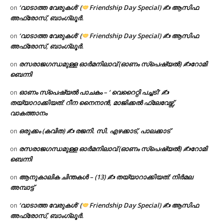
‘വാടാത്ത വേരുകൾ’ (
Friendship Day Special) ✍ ആസിഫ
on
അഫ്രോസ്, ബാംഗ്ലൂർ.
‘വാടാത്ത വേരുകൾ’ (
Friendship Day Special) ✍ ആസിഫ
on
അഫ്രോസ്, ബാംഗ്ലൂർ.
രസരാജഗന്ധമുള്ള ഓർമനിലാവ് (ഓണം സ്‌പെഷ്യൽ) ✍റോമി
on
ബെന്നി
ഓണം സ്പെഷ്യൽ പാചകം – ‘ വെറൈറ്റി പച്ചടി’ ✍
on
തയ്യാറാക്കിയത്: റീന നൈനാൻ, മാജിക്കൽ ഫ്ലേവേഴ്സ്,
വാകത്താനം
ഒരുക്കം (കവിത) ✍ രജനി. സി. എഴക്കാട്, പാലക്കാട്
on
രസരാജഗന്ധമുള്ള ഓർമനിലാവ് (ഓണം സ്‌പെഷ്യൽ) ✍റോമി
on
ബെന്നി
ആനുകാലിക ചിന്തകൾ – (13) ✍ തയ്യാറാക്കിയത്: നിർമല
on
അമ്പാട്ട്
‘വാടാത്ത വേരുകൾ’ (
Friendship Day Special) ✍ ആസിഫ
on
അഫ്രോസ്, ബാംഗ്ലൂർ.