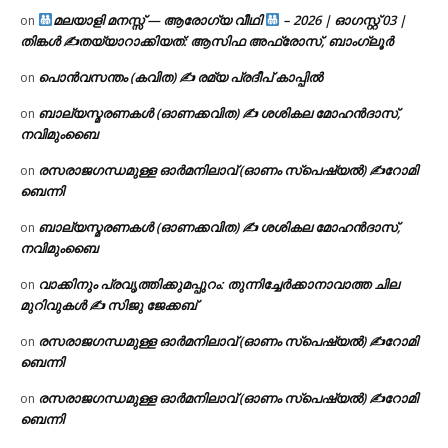
മലയാളി മനസ്സ് — ആരോഗ്യ വീഥി
– 2026 | ഓഗസ്റ്റ് 03 |
on
തിങ്കൾ ✍
തയ്യാറാക്കിയത്: ആസിഫ അഫ്രോസ്, ബാംഗ്ലൂർ
പൊൻവസന്തം (കവിത) ✍ രമ്യ പ്രദീപ് കാപ്പിൽ
on
ബാല്യസ്മരണകൾ (ഓണക്കവിത) ✍ ശശികല മോഹൻദാസ്,
on
നവിമുംബൈ
രസരാജഗന്ധമുള്ള ഓർമനിലാവ് (ഓണം സ്‌പെഷ്യൽ) ✍റോമി
on
ബെന്നി
ബാല്യസ്മരണകൾ (ഓണക്കവിത) ✍ ശശികല മോഹൻദാസ്,
on
നവിമുംബൈ
വാക്കിനും പ്രവൃത്തിക്കുമപ്പുറം: തുന്നിച്ചേർക്കാനാവാത്ത ചില
on
മുറിവുകൾ ✍️ സിജു ജേക്കബ്
രസരാജഗന്ധമുള്ള ഓർമനിലാവ് (ഓണം സ്‌പെഷ്യൽ) ✍റോമി
on
ബെന്നി
രസരാജഗന്ധമുള്ള ഓർമനിലാവ് (ഓണം സ്‌പെഷ്യൽ) ✍റോമി
on
ബെന്നി