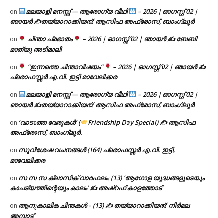
മലയാളി മനസ്സ് — ആരോഗ്യ വീഥി
– 2026 | ഓഗസ്റ്റ് 02 |
on
ഞായർ ✍
തയ്യാറാക്കിയത്: ആസിഫ അഫ്രോസ്, ബാംഗ്ലൂർ
ചിന്താ പ്രഭാതം
– 2026 | ഓഗസ്റ്റ് 02 | ഞായർ ✍
ബേബി
on
മാത്യു അടിമാലി
“ഇന്നത്തെ ചിന്താവിഷയം”
– 2026 | ഓഗസ്റ്റ് 02 | ഞായർ ✍
on
പ്രൊഫസ്സർ എ.വി. ഇട്ടി മാവേലിക്കര
മലയാളി മനസ്സ് — ആരോഗ്യ വീഥി
– 2026 | ഓഗസ്റ്റ് 02 |
on
ഞായർ ✍
തയ്യാറാക്കിയത്: ആസിഫ അഫ്രോസ്, ബാംഗ്ലൂർ
‘വാടാത്ത വേരുകൾ’ (
Friendship Day Special) ✍ ആസിഫ
on
അഫ്രോസ്, ബാംഗ്ലൂർ.
സുവിശേഷ വചനങ്ങൾ (164) പ്രൊഫസ്സർ എ.വി. ഇട്ടി,
on
മാവേലിക്കര
സ സ സ ക്ലാസിക് വാരഫലം: (13) ‘ആഗോള യുദ്ധങ്ങളുടെയും
on
കാപട്യത്തിന്റെയും കാലം’ ✍ അഷ്റഫ് കാളത്തോട്
ആനുകാലിക ചിന്തകൾ – (13) ✍ തയ്യാറാക്കിയത്: നിർമല
on
അമ്പാട്ട്