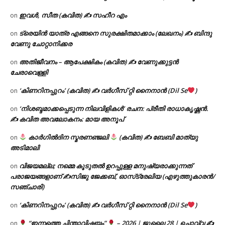
ഇവൾ, സീത (കവിത) ✍ സഹീറ എം
on
ട്രെയിൻ യാത്ര എങ്ങനെ സുരക്ഷിതമാക്കാം (ലേഖനം) ✍ ബിന്ദു
on
വേണു ചോറ്റാനിക്കര
അതിജീവനം – ആപേക്ഷികം (കവിത) ✍ വേണുക്കുട്ടൻ
on
ചേരാവെള്ളി
‘കിണറിനപ്പുറം’ (കവിത) ✍ വർഗീസ് റ്റി നൈനാൻ (Dil Se
)
on
‘നിശബ്ദമാക്കപ്പെടുന്ന നിലവിളികൾ’ രചന: പ്രീതി രാധാകൃഷ്ണൻ.
on
✍ കവിത അവലോകനം: മായ അനൂപ്
കാർഗിൽദിന സ്മരണഞ്ജലി
(കവിത) ✍ ബേബി മാത്യു
on
അടിമാലി
വിജയമല്ല; നമ്മെ കൂടുതൽ ഉറപ്പുള്ള മനുഷ്യരാക്കുന്നത്
on
പരാജയങ്ങളാണ് ✍️സിജു ജേക്കബ്, ഓസ്‌ട്രേലിയ (എഴുത്തുകാരൻ/
സഞ്ചാരി)
‘കിണറിനപ്പുറം’ (കവിത) ✍ വർഗീസ് റ്റി നൈനാൻ (Dil Se
)
on
“ഇന്നത്തെ ചിന്താവിഷയം”
– 2026 | ജൂലൈ 28 | ചൊവ്വ ✍
on