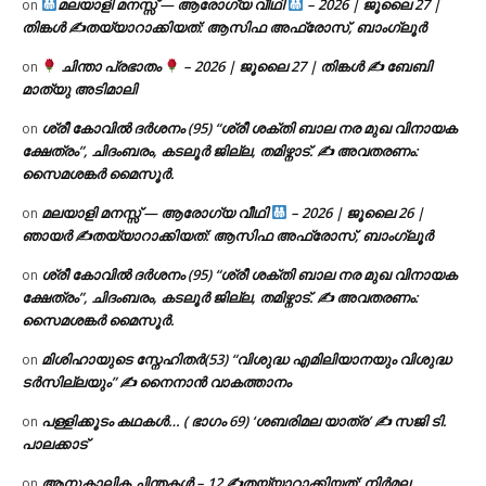
മലയാളി മനസ്സ് — ആരോഗ്യ വീഥി
– 2026 | ജൂലൈ 27 |
on
തിങ്കൾ ✍
തയ്യാറാക്കിയത്: ആസിഫ അഫ്രോസ്, ബാംഗ്ലൂർ
ചിന്താ പ്രഭാതം
– 2026 | ജൂലൈ 27 | തിങ്കൾ ✍
ബേബി
on
മാത്യു അടിമാലി
ശ്രീ കോവിൽ ദർശനം (95) “ശ്രീ ശക്തി ബാല നര മുഖ വിനായക
on
ക്ഷേത്രം”, ചിദംബരം, കടലൂർ ജില്ല, തമിഴ്നാട്. ✍ അവതരണം:
സൈമശങ്കർ മൈസൂർ.
മലയാളി മനസ്സ് — ആരോഗ്യ വീഥി
– 2026 | ജൂലൈ 26 |
on
ഞായർ ✍
തയ്യാറാക്കിയത്: ആസിഫ അഫ്രോസ്, ബാംഗ്ലൂർ
ശ്രീ കോവിൽ ദർശനം (95) “ശ്രീ ശക്തി ബാല നര മുഖ വിനായക
on
ക്ഷേത്രം”, ചിദംബരം, കടലൂർ ജില്ല, തമിഴ്നാട്. ✍ അവതരണം:
സൈമശങ്കർ മൈസൂർ.
മിശിഹായുടെ സ്നേഹിതർ(53) “വിശുദ്ധ എമിലിയാനയും വിശുദ്ധ
on
ടര്‍സില്ലയും” ✍ നൈനാൻ വാകത്താനം
പള്ളിക്കൂടം കഥകൾ… ( ഭാഗം 69) ‘ശബരിമല യാത്ര’ ✍ സജി ടി.
on
പാലക്കാട്
ആനുകാലിക ചിന്തകൾ – 12 ✍തയ്യാറാക്കിയത്: നിർമല
on