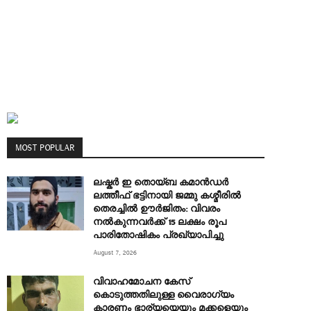
MOST POPULAR
ലഷ്കർ ഇ തൊയ്ബ കമാൻഡർ
ലത്തീഫ് ഭട്ടിനായി ജമ്മു കശ്മീരിൽ
തെരച്ചിൽ ഊർജിതം: വിവരം
നൽകുന്നവർക്ക് 15 ലക്ഷം രൂപ
പാരിതോഷികം പ്രഖ്യാപിച്ചു
August 7, 2026
വിവാഹമോചന കേസ്
കൊടുത്തതിലുള്ള വൈരാഗ്യം
കാരണം ഭാര്യയെയും മക്കളെയും