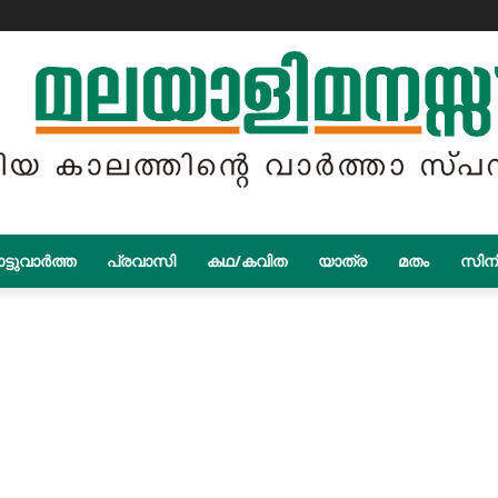
ട്ടുവാർത്ത
പ്രവാസി
കഥ/കവിത
യാത്ര
മതം
സിന