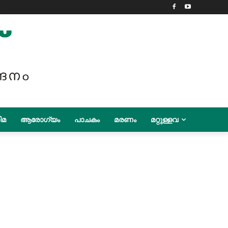
ിമ
ആരോഗ്യം
പാചകം
മരണം
മറ്റുള്ളവ