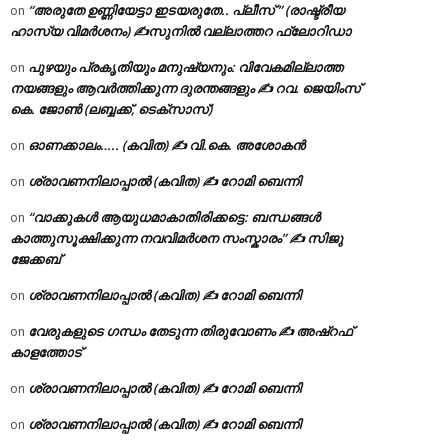
“അരുതേ ഉണ്ണിയേട്ടാ ഇടയരുതേ.. പ്ലീസ് ” (രാഷ്ട്രീയ
on
ഹാസ്യ വിമർശനം) ✍സുനിൽ വല്ലാത്തറ ഫ്ലോറിഡാ
പുഴയും പ്രകൃതിയും മനുഷ്യനും: വിവേകമില്ലാത്ത
on
നയങ്ങളും ആവർത്തിക്കുന്ന ദുരന്തങ്ങളും ✍ റവ. ജെയിംസ്
കെ. ജോൺ (ലബ്ബക്ക്, ടെക്സാസ്)
ഓണക്കാലം….. (കവിത) ✍ വി.കെ. അശോകൻ
on
ശ്രാവണനിലാപ്പാൽ (കവിത) ✍ റോമി ബെന്നി
on
“വാക്കുകൾ ആയുധമാകാതിരിക്കട്ടെ: ബന്ധങ്ങൾ
on
കാത്തുസൂക്ഷിക്കുന്ന നവവിമർശന സംസ്കാരം” ✍️ സിജു
ജേക്കബ്
ശ്രാവണനിലാപ്പാൽ (കവിത) ✍ റോമി ബെന്നി
on
വേരുകളുടെ ഗന്ധം തേടുന്ന തിരുവോണം ✍ അഷ്റഫ്
on
കാളത്തോട്
ശ്രാവണനിലാപ്പാൽ (കവിത) ✍ റോമി ബെന്നി
on
ശ്രാവണനിലാപ്പാൽ (കവിത) ✍ റോമി ബെന്നി
on