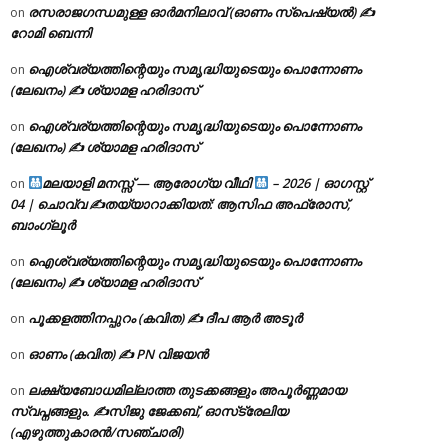
രസരാജഗന്ധമുള്ള ഓർമനിലാവ് (ഓണം സ്‌പെഷ്യൽ) ✍
on
റോമി ബെന്നി
ഐശ്വര്യത്തിന്റെയും സമൃദ്ധിയുടെയും പൊന്നോണം
on
(ലേഖനം) ✍ ശ്യാമള ഹരിദാസ്
ഐശ്വര്യത്തിന്റെയും സമൃദ്ധിയുടെയും പൊന്നോണം
on
(ലേഖനം) ✍ ശ്യാമള ഹരിദാസ്
മലയാളി മനസ്സ് — ആരോഗ്യ വീഥി
– 2026 | ഓഗസ്റ്റ്
on
04 | ചൊവ്വ ✍
തയ്യാറാക്കിയത്: ആസിഫ അഫ്രോസ്,
ബാംഗ്ലൂർ
ഐശ്വര്യത്തിന്റെയും സമൃദ്ധിയുടെയും പൊന്നോണം
on
(ലേഖനം) ✍ ശ്യാമള ഹരിദാസ്
പൂക്കളത്തിനപ്പുറം (കവിത) ✍ ദീപ ആർ അടൂർ
on
ഓണം (കവിത) ✍ PN വിജയൻ
on
ലക്ഷ്യബോധമില്ലാത്ത തുടക്കങ്ങളും അപൂർണ്ണമായ
on
സ്വപ്നങ്ങളും. ✍️സിജു ജേക്കബ്, ഓസ്‌ട്രേലിയ
(എഴുത്തുകാരൻ/സഞ്ചാരി)