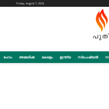
Friday, August 7, 2026
ഹോം
അമേരിക്ക
കേരളം
ഇന്ത്യ
സ്പെഷ്യൽ
നാ