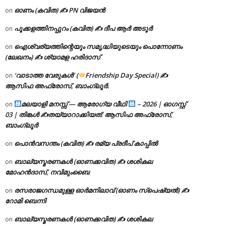
ഓണം (കവിത) ✍ PN വിജയൻ
on
പൂക്കളത്തിനപ്പുറം (കവിത) ✍ ദീപ ആർ അടൂർ
on
ഐശ്വര്യത്തിന്റെയും സമൃദ്ധിയുടെയും പൊന്നോണം
on
(ലേഖനം) ✍ ശ്യാമള ഹരിദാസ്
‘വാടാത്ത വേരുകൾ’ (
Friendship Day Special) ✍
on
ആസിഫ അഫ്രോസ്, ബാംഗ്ലൂർ.
മലയാളി മനസ്സ് — ആരോഗ്യ വീഥി
– 2026 | ഓഗസ്റ്റ്
on
03 | തിങ്കൾ ✍
തയ്യാറാക്കിയത്: ആസിഫ അഫ്രോസ്,
ബാംഗ്ലൂർ
പൊൻവസന്തം (കവിത) ✍ രമ്യ പ്രദീപ് കാപ്പിൽ
on
ബാല്യസ്മരണകൾ (ഓണക്കവിത) ✍ ശശികല
on
മോഹൻദാസ്, നവിമുംബൈ
രസരാജഗന്ധമുള്ള ഓർമനിലാവ് (ഓണം സ്‌പെഷ്യൽ) ✍
on
റോമി ബെന്നി
ബാല്യസ്മരണകൾ (ഓണക്കവിത) ✍ ശശികല
on