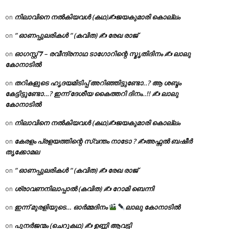
നിലാവിനെ നൽകിയവൾ (കഥ)✍ജയകുമാരി കൊല്ലം
on
” ഓണപ്പുലരികൾ ” (കവിത) ✍ രേഖ രാജ്
on
ഓഗസ്റ്റ് 𝟕 – രവീന്ദ്രനാഥ ടാഗോറിന്റെ സ്മൃതിദിനം ✍ ലാലു
on
കോനാടിൽ
തറികളുടെ ഹൃദയമിടിപ്പ് അറിഞ്ഞിട്ടുണ്ടോ..? ആ ശബ്ദം
on
കേട്ടിട്ടുണ്ടോ…? ഇന്ന് ദേശീയ കൈത്തറി ദിനം..!! ✍ ലാലു
കോനാടിൽ
നിലാവിനെ നൽകിയവൾ (കഥ)✍ജയകുമാരി കൊല്ലം
on
കേരളം പ്രളയത്തിന്റെ സ്വന്തം നാടോ ? ✍️അഫ്സൽ ബഷീർ
on
തൃക്കോമല
” ഓണപ്പുലരികൾ ” (കവിത) ✍ രേഖ രാജ്
on
ശ്രാവണനിലാപ്പാൽ (കവിത) ✍ റോമി ബെന്നി
on
ഇന്ന് മുരളിയുടെ… ഓർമ്മദിനം
ലാലു കോനാടിൽ
on
പുനർജന്മം (ചെറുകഥ) ✍ ഉണ്ണി ആവട്ടി
on