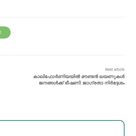
Next article
കാലിഫോർണിയയിൽ മൗണ്ടൻ ലയണുകൾ
ജനങ്ങൾക്ക് ഭീഷണി: ജാഗ്രതാ നിർദ്ദേശം