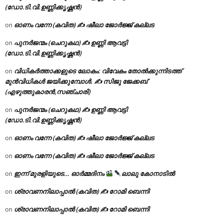
(ഡോ.ടി.വി.ഉണ്ണിക്കൃഷ്ണൻ)
ഓണം വന്നേ (കവിത) ✍ ഷീലാ ജോർജ്ജ് കല്ലട
on
പുനർജന്മം (ചെറുകഥ) ✍ ഉണ്ണി ആവട്ടി
on
(ഡോ.ടി.വി.ഉണ്ണിക്കൃഷ്ണൻ)
വിധികർത്താക്കളുടെ ലോകം: വിവേകം തോൽക്കുന്നിടത്ത്
on
മുൻവിധികൾ ജയിക്കുമ്പോൾ. ✍️ സിജു ജേക്കബ്
(എഴുത്തുകാരൻ,സഞ്ചാരി)
പുനർജന്മം (ചെറുകഥ) ✍ ഉണ്ണി ആവട്ടി
on
(ഡോ.ടി.വി.ഉണ്ണിക്കൃഷ്ണൻ)
ഓണം വന്നേ (കവിത) ✍ ഷീലാ ജോർജ്ജ് കല്ലട
on
ഓണം വന്നേ (കവിത) ✍ ഷീലാ ജോർജ്ജ് കല്ലട
on
ഇന്ന് മുരളിയുടെ… ഓർമ്മദിനം
ലാലു കോനാടിൽ
on
ശ്രാവണനിലാപ്പാൽ (കവിത) ✍ റോമി ബെന്നി
on
ശ്രാവണനിലാപ്പാൽ (കവിത) ✍ റോമി ബെന്നി
on