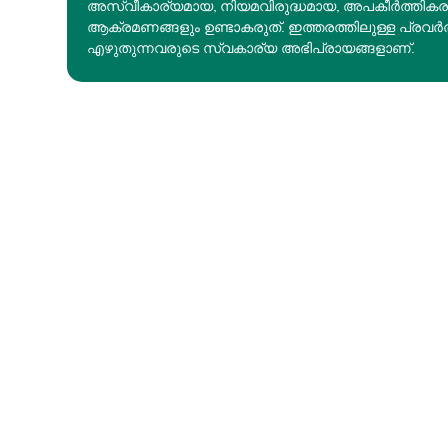
അസ്വീകാര്യമായ, നിയമവിരുദ്ധമായ, അപകീര്‍ത്തിക
ആക്രമണങ്ങളും ഉണ്ടാകരുത്. ഇത്തരത്തിലുള്ള പ്രവർ
എഴുതുന്നവരുടെ സ്വകാര്യ അഭിപ്രായങ്ങളാണ്.