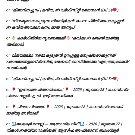
‘കിണറിനപ്പുറം’ (കവിത) ✍ വർഗീസ് റ്റി നൈനാൻ (Dil Se
)
on
‘നിശബ്ദമാക്കപ്പെടുന്ന നിലവിളികൾ’ രചന: പ്രീതി രാധാകൃഷ്ണൻ.
on
✍ കവിത അവലോകനം: മായ അനൂപ്
കാർഗിൽദിന സ്മരണഞ്ജലി
(കവിത) ✍ ബേബി മാത്യു
on
അടിമാലി
വിജയമല്ല; നമ്മെ കൂടുതൽ ഉറപ്പുള്ള മനുഷ്യരാക്കുന്നത്
on
പരാജയങ്ങളാണ് ✍️സിജു ജേക്കബ്, ഓസ്‌ട്രേലിയ (എഴുത്തുകാരൻ/
സഞ്ചാരി)
‘കിണറിനപ്പുറം’ (കവിത) ✍ വർഗീസ് റ്റി നൈനാൻ (Dil Se
)
on
“ഇന്നത്തെ ചിന്താവിഷയം”
– 2026 | ജൂലൈ 28 | ചൊവ്വ ✍
on
പ്രൊഫസ്സർ എ.വി. ഇട്ടി മാവേലിക്കര
ചിന്താ പ്രഭാതം
– 2026 | ജൂലൈ 28 | ചൊവ്വ ✍
ബേബി
on
മാത്യു അടിമാലി
മലയാളി മനസ്സ് — ആരോഗ്യ വീഥി
– 2026 | ജൂലൈ 27 |
on
തിങ്കൾ ✍
തയ്യാറാക്കിയത്: ആസിഫ അഫ്രോസ്, ബാംഗ്ലൂർ