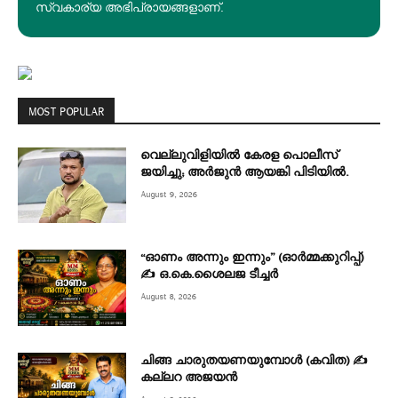
സ്വകാര്യ അഭിപ്രായങ്ങളാണ്.
MOST POPULAR
വെല്ലുവിളിയിൽ കേരള പൊലീസ്
ജയിച്ചു; അർജുൻ ആയങ്കി പിടിയിൽ.
August 9, 2026
“ഓണം അന്നും ഇന്നും” (ഓർമ്മക്കുറിപ്പ്)
✍ ഒ.കെ.ശൈലജ ടീച്ചർ
August 8, 2026
ചിങ്ങ ചാരുതയണയുമ്പോൾ (കവിത) ✍
കല്ലറ അജയൻ