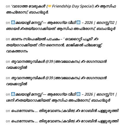
‘വാടാത്ത വേരുകൾ’ (
Friendship Day Special) ✍ ആസിഫ
on
അഫ്രോസ്, ബാംഗ്ലൂർ.
മലയാളി മനസ്സ് — ആരോഗ്യ വീഥി
– 2026 | ഓഗസ്റ്റ് 02 |
on
ഞായർ ✍
തയ്യാറാക്കിയത്: ആസിഫ അഫ്രോസ്, ബാംഗ്ലൂർ
ഓണം സ്പെഷ്യൽ പാചകം – ‘ വെറൈറ്റി പച്ചടി’ ✍
on
തയ്യാറാക്കിയത്: റീന നൈനാൻ, മാജിക്കൽ ഫ്ലേവേഴ്സ്,
വാകത്താനം
തൂവാനത്തുമ്പികൾ @39 (അവലോകനം) ✍ രാഗനാഥൻ
on
വയക്കാട്ടിൽ
തൂവാനത്തുമ്പികൾ @39 (അവലോകനം) ✍ രാഗനാഥൻ
on
വയക്കാട്ടിൽ
മലയാളി മനസ്സ് — ആരോഗ്യ വീഥി
– 2026 | ഓഗസ്റ്റ് 01 |
on
ശനി ✍
തയ്യാറാക്കിയത്: ആസിഫ അഫ്രോസ്, ബാംഗ്ലൂർ
പൊന്നോണം … തിരുവോണം (കവിത) ✍ റോബിൻ പള്ളുരുത്തി
on
പൊന്നോണം … തിരുവോണം (കവിത) ✍ റോബിൻ പള്ളുരുത്തി
on