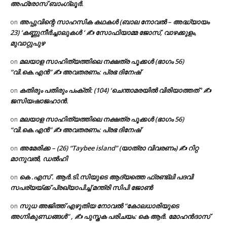
അഫ്രോസ് ബാംഗ്ലൂർ.
അപ്പുവിന്റെ സാഹസിക കഥകൾ (ബാല നോവൽ – അദ്ധ്യായം
on
23) ‘കണ്ണുനീർച്ചാലുകൾ ‘ ✍ സോഫിയാമ്മ ജോസ്, വാഴക്കുളം,
മുവാറ്റുപുഴ
മലയാള സാഹിത്യത്തിലെ നക്ഷത്ര പൂക്കൾ (ഭാഗം 56)
on
“വി.കെ.എൻ” ✍ അവതരണം: പ്രഭ ദിനേഷ്
കതിരും പതിരും പംക്തി: (104) ‘ചെന്താമരയിൽ വിരിയാത്തത് ‘ ✍
on
ജസിയഷാജഹാൻ.
മലയാള സാഹിത്യത്തിലെ നക്ഷത്ര പൂക്കൾ (ഭാഗം 56)
on
“വി.കെ.എൻ” ✍ അവതരണം: പ്രഭ ദിനേഷ്
അമേരിക്ക – (26) “Taybee island” (യാത്രാ വിവരണം) ✍ റിറ്റ
on
മാനുവൽ, ഡൽഹി
കെ .എസ് . ആർ.ടി.സിയുടെ ആദ്യത്തെ ഫ്രണ്ട്ലി പദവി
on
സപര്യയ്ക്ക് പ്രഖ്യാപിച്ച് മന്ത്രി സിപി ജോൺ
സുധ അജിത്ത് എഴുതിയ നോവൽ “കോലധാരിയുടെ
on
അഗ്നികുണ്ഡങ്ങള്‍” , ✍ പുസ്തക പരിചയം: കെ ആർ. മോഹൻദാസ്