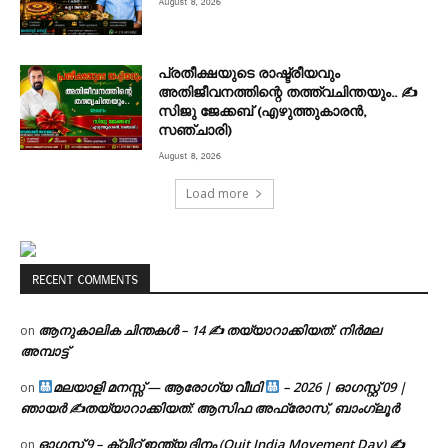
August 8, 2026
പ്രതീക്ഷയുടെ രാഷ്ട്രീയവും
അതിജീവനത്തിന്റെ തത്ത്വചിന്തയും.. ✍️
സിജു ജേക്കബ് (എഴുത്തുകാരൻ,
സഞ്ചാരി)
August 8, 2026
Load more
RECENT COMMENTS
ആനുകാലിക ചിന്തകൾ – 14 ✍ തയ്യാറാക്കിയത്: നിർമല
on
അമ്പാട്ട്
മലയാളി മനസ്സ് — ആരോഗ്യ വീഥി
– 2026 | ഓഗസ്റ്റ് 09 |
on
ഞായർ ✍
തയ്യാറാക്കിയത്: ആസിഫ അഫ്രോസ്, ബാംഗ്ലൂർ
ഓഗസ്റ്റ് 9 – ക്വിറ്റ് ഇന്ത്യ ദിനം (Quit India Movement Day) ✍
on