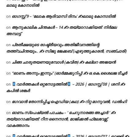
ലാലു കോനാടിൽ
ഓഗസ്റ്റ് 9 – ‘ലോക ആദിവാസി ദിനം’ ✍️ലാലു കോനാടിൽ
on
ആനുകാലിക ചിന്തകൾ – 14 ✍ തയ്യാറാക്കിയത്: നിർമല
on
അമ്പാട്ട്
പ്രതീക്ഷയുടെ രാഷ്ട്രീയവും അതിജീവനത്തിന്റെ
on
തത്ത്വചിന്തയും.. ✍️ സിജു ജേക്കബ് (എഴുത്തുകാരൻ, സഞ്ചാരി)
ചിങ്ങ ചാരുതയണയുമ്പോൾ (കവിത) ✍ കല്ലറ അജയൻ
on
“ഓണം അന്നും ഇന്നും” (ഓർമ്മക്കുറിപ്പ്) ✍ ഒ.കെ.ശൈലജ ടീച്ചർ
on
വാർത്തകൾ ഒറ്റനോട്ടത്തിൽ
– 2026 | ഓഗസ്റ്റ് 08 | ശനി ✍
on
കപിൽ ശങ്കർ
ഭഗവാൻ തോന്നിപ്പിച്ച ഐഡിയ (കഥ) ✍ റിറ്റ മാനുവൽ, ഡൽഹി
on
ഓണം സ്പെഷ്യൽ പാചകം – ‘ ചെറുനാരങ്ങ അച്ചാർ ‘ ✍
on
തയ്യാറാക്കിയത്: റീന നൈനാൻ, മാജിക്കൽ ഫ്ലേവേഴ്സ്,
വാകത്താനം
വാർത്തകൾ ഒറ്റനോട്ടത്തിൽ
– 2026 | ഓഗസ്റ്റ് 07 | വെള്ളി ✍
on