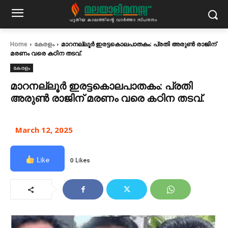
Home
കേരളം
മാറനല്ലൂർ ഇരട്ടകൊലപാതകം: പ്രതി അരുൺ രാജിന്
മരണം വരെ കഠിന തടവ്.
കേരളം
മാറനല്ലൂർ ഇരട്ടകൊലപാതകം: പ്രതി
അരുൺ രാജിന് മരണം വരെ കഠിന തടവ്.
March 12, 2025
Like
0 Likes