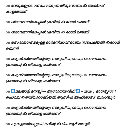
വേരുകളുടെ ഗന്ധം തേടുന്ന തിരുവോണം ✍ അഷ്റഫ്
on
കാളത്തോട്
ശ്രാവണനിലാപ്പാൽ (കവിത) ✍ റോമി ബെന്നി
on
ശ്രാവണനിലാപ്പാൽ (കവിത) ✍ റോമി ബെന്നി
on
രസരാജഗന്ധമുള്ള ഓർമനിലാവ് (ഓണം സ്‌പെഷ്യൽ) ✍റോമി
on
ബെന്നി
ഐശ്വര്യത്തിന്റെയും സമൃദ്ധിയുടെയും പൊന്നോണം
on
(ലേഖനം) ✍ ശ്യാമള ഹരിദാസ്
ഐശ്വര്യത്തിന്റെയും സമൃദ്ധിയുടെയും പൊന്നോണം
on
(ലേഖനം) ✍ ശ്യാമള ഹരിദാസ്
മലയാളി മനസ്സ് — ആരോഗ്യ വീഥി
– 2026 | ഓഗസ്റ്റ് 04 |
on
ചൊവ്വ ✍
തയ്യാറാക്കിയത്: ആസിഫ അഫ്രോസ്, ബാംഗ്ലൂർ
ഐശ്വര്യത്തിന്റെയും സമൃദ്ധിയുടെയും പൊന്നോണം
on
(ലേഖനം) ✍ ശ്യാമള ഹരിദാസ്
പൂക്കളത്തിനപ്പുറം (കവിത) ✍ ദീപ ആർ അടൂർ
on