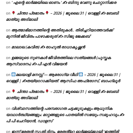
‘ എന്റെ ഓർമ്മയിലെ ഓണം ‘ ✍ ബിന്ദു വേണു ചോറ്റാനിക്കര
on
ചിന്താ പ്രഭാതം
– 2026 | ജൂലൈ 31 | വെള്ളി ✍
ബേബി
on
മാത്യു അടിമാലി
ആത്മാഭിമാനത്തിന്റെ അതിരുകൾ.. തിരിച്ചറിയാത്തവർക്ക്
on
മുന്നിൽ ജീവിതം പാഴാക്കരുത് ✍️ സിജു ജേക്കബ്
മാലാഖ (കവിത) ✍ രാഹുൽ രാധാകൃഷ്ണൻ
on
ഉമ്മയുടെ നുണകൾ ജീവിതത്തിലെ സത്യങ്ങൾ (പുസ്തക
on
ആസ്വാദനം) ✍ പി എൻ വിജയൻ
മലയാളി മനസ്സ് — ആരോഗ്യ വീഥി
– 2026 | ജൂലൈ 31 |
on
വെള്ളി | ✍
തയ്യാറാക്കിയത്: ആസിഫ അഫ്രോസ്, ബാംഗ്ലൂർ
ചിന്താ പ്രഭാതം
– 2026 | ജൂലൈ 31 | വെള്ളി ✍
ബേബി
on
മാത്യു അടിമാലി
വിശ്വാസത്തിന്റെ പരമ്പരാഗത ചട്ടക്കൂടുകളും ആധുനിക
on
യാഥാർത്ഥ്യങ്ങളും: മാറ്റങ്ങളുടെ പാതയിൽ സഭയും സമൂഹവും ✍
പി പി ചെറിയാൻ, ഡാളസ്
ഇന്ന് ഭരതൻ സ്മൃതി ദിനം. ഭരതൻ്റെ ഓർമ്മയ്ക്കായി ‘ഇത്തിരി
on