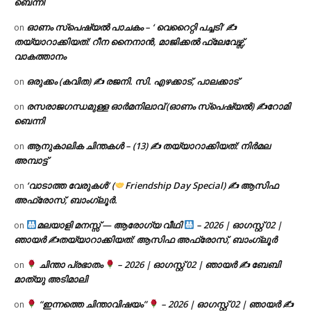
ബെന്നി
ഓണം സ്പെഷ്യൽ പാചകം – ‘ വെറൈറ്റി പച്ചടി’ ✍
on
തയ്യാറാക്കിയത്: റീന നൈനാൻ, മാജിക്കൽ ഫ്ലേവേഴ്സ്,
വാകത്താനം
ഒരുക്കം (കവിത) ✍ രജനി. സി. എഴക്കാട്, പാലക്കാട്
on
രസരാജഗന്ധമുള്ള ഓർമനിലാവ് (ഓണം സ്‌പെഷ്യൽ) ✍റോമി
on
ബെന്നി
ആനുകാലിക ചിന്തകൾ – (13) ✍ തയ്യാറാക്കിയത്: നിർമല
on
അമ്പാട്ട്
‘വാടാത്ത വേരുകൾ’ (
Friendship Day Special) ✍ ആസിഫ
on
അഫ്രോസ്, ബാംഗ്ലൂർ.
മലയാളി മനസ്സ് — ആരോഗ്യ വീഥി
– 2026 | ഓഗസ്റ്റ് 02 |
on
ഞായർ ✍
തയ്യാറാക്കിയത്: ആസിഫ അഫ്രോസ്, ബാംഗ്ലൂർ
ചിന്താ പ്രഭാതം
– 2026 | ഓഗസ്റ്റ് 02 | ഞായർ ✍
ബേബി
on
മാത്യു അടിമാലി
“ഇന്നത്തെ ചിന്താവിഷയം”
– 2026 | ഓഗസ്റ്റ് 02 | ഞായർ ✍
on