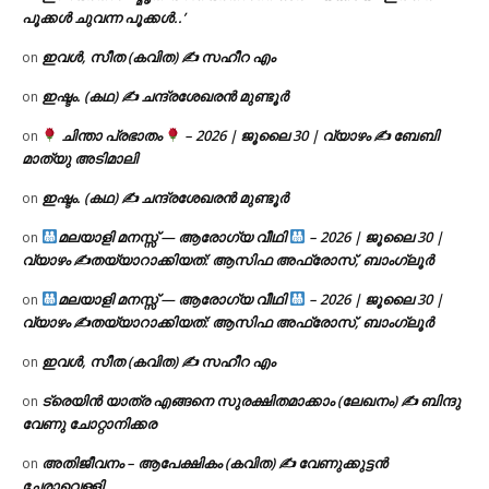
പൂക്കൾ ചുവന്ന പൂക്കൾ..’
ഇവൾ, സീത (കവിത) ✍ സഹീറ എം
on
ഇഷ്ടം. (കഥ) ✍ ചന്ദ്രശേഖരൻ മുണ്ടൂർ
on
ചിന്താ പ്രഭാതം
– 2026 | ജൂലൈ 30 | വ്യാഴം ✍
ബേബി
on
മാത്യു അടിമാലി
ഇഷ്ടം. (കഥ) ✍ ചന്ദ്രശേഖരൻ മുണ്ടൂർ
on
മലയാളി മനസ്സ് — ആരോഗ്യ വീഥി
– 2026 | ജൂലൈ 30 |
on
വ്യാഴം ✍
തയ്യാറാക്കിയത്: ആസിഫ അഫ്രോസ്, ബാംഗ്ലൂർ
മലയാളി മനസ്സ് — ആരോഗ്യ വീഥി
– 2026 | ജൂലൈ 30 |
on
വ്യാഴം ✍
തയ്യാറാക്കിയത്: ആസിഫ അഫ്രോസ്, ബാംഗ്ലൂർ
ഇവൾ, സീത (കവിത) ✍ സഹീറ എം
on
ട്രെയിൻ യാത്ര എങ്ങനെ സുരക്ഷിതമാക്കാം (ലേഖനം) ✍ ബിന്ദു
on
വേണു ചോറ്റാനിക്കര
അതിജീവനം – ആപേക്ഷികം (കവിത) ✍ വേണുക്കുട്ടൻ
on
ചേരാവെള്ളി