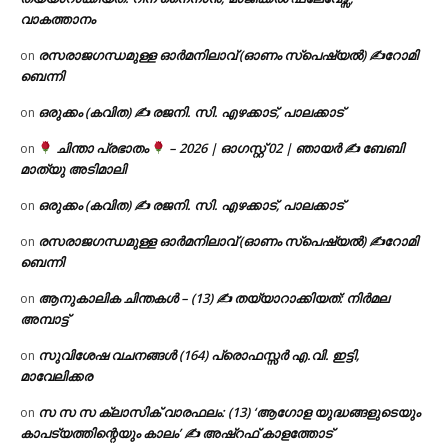
വാകത്താനം
രസരാജഗന്ധമുള്ള ഓർമനിലാവ് (ഓണം സ്‌പെഷ്യൽ) ✍റോമി
on
ബെന്നി
ഒരുക്കം (കവിത) ✍ രജനി. സി. എഴക്കാട്, പാലക്കാട്
on
ചിന്താ പ്രഭാതം
– 2026 | ഓഗസ്റ്റ് 02 | ഞായർ ✍
ബേബി
on
മാത്യു അടിമാലി
ഒരുക്കം (കവിത) ✍ രജനി. സി. എഴക്കാട്, പാലക്കാട്
on
രസരാജഗന്ധമുള്ള ഓർമനിലാവ് (ഓണം സ്‌പെഷ്യൽ) ✍റോമി
on
ബെന്നി
ആനുകാലിക ചിന്തകൾ – (13) ✍ തയ്യാറാക്കിയത്: നിർമല
on
അമ്പാട്ട്
സുവിശേഷ വചനങ്ങൾ (164) പ്രൊഫസ്സർ എ.വി. ഇട്ടി,
on
മാവേലിക്കര
സ സ സ ക്ലാസിക് വാരഫലം: (13) ‘ആഗോള യുദ്ധങ്ങളുടെയും
on
കാപട്യത്തിന്റെയും കാലം’ ✍ അഷ്റഫ് കാളത്തോട്