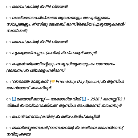
ഓണം (കവിത) ✍ PN വിജയൻ
on
ലക്ഷ്യബോധമില്ലാത്ത തുടക്കങ്ങളും അപൂർണ്ണമായ
on
സ്വപ്നങ്ങളും. ✍️സിജു ജേക്കബ്, ഓസ്‌ട്രേലിയ (എഴുത്തുകാരൻ/
സഞ്ചാരി)
ഓണം (കവിത) ✍ PN വിജയൻ
on
പൂക്കളത്തിനപ്പുറം (കവിത) ✍ ദീപ ആർ അടൂർ
on
ഐശ്വര്യത്തിന്റെയും സമൃദ്ധിയുടെയും പൊന്നോണം
on
(ലേഖനം) ✍ ശ്യാമള ഹരിദാസ്
‘വാടാത്ത വേരുകൾ’ (
Friendship Day Special) ✍ ആസിഫ
on
അഫ്രോസ്, ബാംഗ്ലൂർ.
മലയാളി മനസ്സ് — ആരോഗ്യ വീഥി
– 2026 | ഓഗസ്റ്റ് 03 |
on
തിങ്കൾ ✍
തയ്യാറാക്കിയത്: ആസിഫ അഫ്രോസ്, ബാംഗ്ലൂർ
പൊൻവസന്തം (കവിത) ✍ രമ്യ പ്രദീപ് കാപ്പിൽ
on
ബാല്യസ്മരണകൾ (ഓണക്കവിത) ✍ ശശികല മോഹൻദാസ്,
on
നവിമുംബൈ