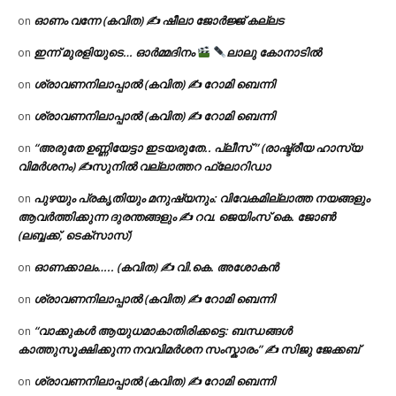
ഓണം വന്നേ (കവിത) ✍ ഷീലാ ജോർജ്ജ് കല്ലട
on
ഇന്ന് മുരളിയുടെ… ഓർമ്മദിനം
ലാലു കോനാടിൽ
on
ശ്രാവണനിലാപ്പാൽ (കവിത) ✍ റോമി ബെന്നി
on
ശ്രാവണനിലാപ്പാൽ (കവിത) ✍ റോമി ബെന്നി
on
“അരുതേ ഉണ്ണിയേട്ടാ ഇടയരുതേ.. പ്ലീസ് ” (രാഷ്ട്രീയ ഹാസ്യ
on
വിമർശനം) ✍സുനിൽ വല്ലാത്തറ ഫ്ലോറിഡാ
പുഴയും പ്രകൃതിയും മനുഷ്യനും: വിവേകമില്ലാത്ത നയങ്ങളും
on
ആവർത്തിക്കുന്ന ദുരന്തങ്ങളും ✍ റവ. ജെയിംസ് കെ. ജോൺ
(ലബ്ബക്ക്, ടെക്സാസ്)
ഓണക്കാലം….. (കവിത) ✍ വി.കെ. അശോകൻ
on
ശ്രാവണനിലാപ്പാൽ (കവിത) ✍ റോമി ബെന്നി
on
“വാക്കുകൾ ആയുധമാകാതിരിക്കട്ടെ: ബന്ധങ്ങൾ
on
കാത്തുസൂക്ഷിക്കുന്ന നവവിമർശന സംസ്കാരം” ✍️ സിജു ജേക്കബ്
ശ്രാവണനിലാപ്പാൽ (കവിത) ✍ റോമി ബെന്നി
on