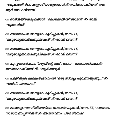
സമൂഹത്തിന്‍റെ കണ്ണാടിയാകുമ്പോൾ ✍തയ്യാറാക്കിയത്: കെ.
ആര്‍ മോഹന്‍ദാസ്
ഓർമ്മയിലെ മുഖങ്ങൾ: “കോട്ടക്കൽ ശിവരാമൻ” ✍ അജി
on
സുരേന്ദ്രൻ
അധ്യാപന അനുഭവ കുറിപ്പുകൾ (ഭാഗം 11)
on
“മധുരാമൃതവർഷനൂലിഴകൾ” ✍ റോമി ബെന്നി
അധ്യാപന അനുഭവ കുറിപ്പുകൾ (ഭാഗം 11)
on
“മധുരാമൃതവർഷനൂലിഴകൾ” ✍ റോമി ബെന്നി
പുസ്തകപരിചയം: “മഴുവിന്റെ കഥ”, രചന – ബലാമണിയമ്മ ✍
on
തയ്യാറാക്കിയത്: ദീപ ആർ അടൂർ
പള്ളിക്കൂടം കഥകൾ (ഭാഗം 68) “ഒരു സ്വപ്നം പൂവണിയുന്നു…” ✍
on
സജി ടി. പാലക്കാട്
അധ്യാപന അനുഭവ കുറിപ്പുകൾ (ഭാഗം 11)
on
“മധുരാമൃതവർഷനൂലിഴകൾ” ✍ റോമി ബെന്നി
മലയാള സാഹിത്യത്തിലെ നക്ഷത്ര പൂക്കൾ (ഭാഗം 55) ‘കാവാലം
on
നാരായണപ്പണിക്കർ’ ✍ അവതരണം: പ്രഭ ദിനേഷ്