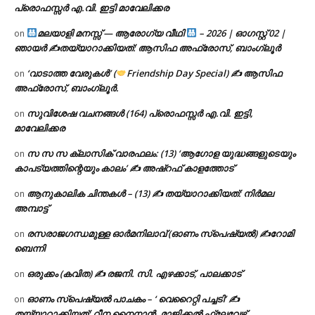
പ്രൊഫസ്സർ എ.വി. ഇട്ടി മാവേലിക്കര
മലയാളി മനസ്സ് — ആരോഗ്യ വീഥി
– 2026 | ഓഗസ്റ്റ് 02 |
on
ഞായർ ✍
തയ്യാറാക്കിയത്: ആസിഫ അഫ്രോസ്, ബാംഗ്ലൂർ
‘വാടാത്ത വേരുകൾ’ (
Friendship Day Special) ✍ ആസിഫ
on
അഫ്രോസ്, ബാംഗ്ലൂർ.
സുവിശേഷ വചനങ്ങൾ (164) പ്രൊഫസ്സർ എ.വി. ഇട്ടി,
on
മാവേലിക്കര
സ സ സ ക്ലാസിക് വാരഫലം: (13) ‘ആഗോള യുദ്ധങ്ങളുടെയും
on
കാപട്യത്തിന്റെയും കാലം’ ✍ അഷ്റഫ് കാളത്തോട്
ആനുകാലിക ചിന്തകൾ – (13) ✍ തയ്യാറാക്കിയത്: നിർമല
on
അമ്പാട്ട്
രസരാജഗന്ധമുള്ള ഓർമനിലാവ് (ഓണം സ്‌പെഷ്യൽ) ✍റോമി
on
ബെന്നി
ഒരുക്കം (കവിത) ✍ രജനി. സി. എഴക്കാട്, പാലക്കാട്
on
ഓണം സ്പെഷ്യൽ പാചകം – ‘ വെറൈറ്റി പച്ചടി’ ✍
on
തയ്യാറാക്കിയത്: റീന നൈനാൻ, മാജിക്കൽ ഫ്ലേവേഴ്സ്,