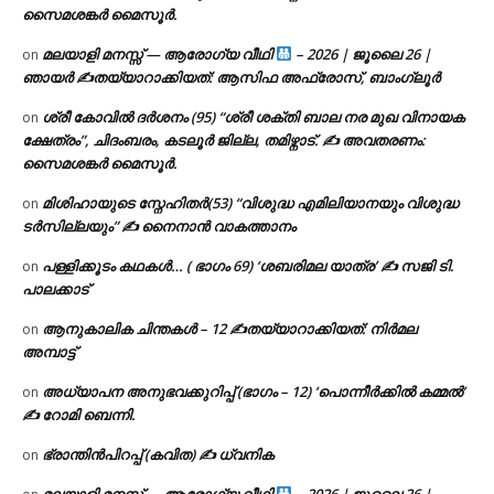
സൈമശങ്കർ മൈസൂർ.
മലയാളി മനസ്സ് — ആരോഗ്യ വീഥി
– 2026 | ജൂലൈ 26 |
on
ഞായർ ✍
തയ്യാറാക്കിയത്: ആസിഫ അഫ്രോസ്, ബാംഗ്ലൂർ
ശ്രീ കോവിൽ ദർശനം (95) “ശ്രീ ശക്തി ബാല നര മുഖ വിനായക
on
ക്ഷേത്രം”, ചിദംബരം, കടലൂർ ജില്ല, തമിഴ്നാട്. ✍ അവതരണം:
സൈമശങ്കർ മൈസൂർ.
മിശിഹായുടെ സ്നേഹിതർ(53) “വിശുദ്ധ എമിലിയാനയും വിശുദ്ധ
on
ടര്‍സില്ലയും” ✍ നൈനാൻ വാകത്താനം
പള്ളിക്കൂടം കഥകൾ… ( ഭാഗം 69) ‘ശബരിമല യാത്ര’ ✍ സജി ടി.
on
പാലക്കാട്
ആനുകാലിക ചിന്തകൾ – 12 ✍തയ്യാറാക്കിയത്: നിർമല
on
അമ്പാട്ട്
അധ്യാപന അനുഭവക്കുറിപ്പ് (ഭാഗം – 12) ‘പൊന്നീർക്കിൽ കമ്മൽ’
on
✍ റോമി ബെന്നി.
ഭ്രാന്തിൻപിറപ്പ് (കവിത) ✍ ധ്വനിക
on
മലയാളി മനസ്സ് — ആരോഗ്യ വീഥി
– 2026 | ജൂലൈ 26 |