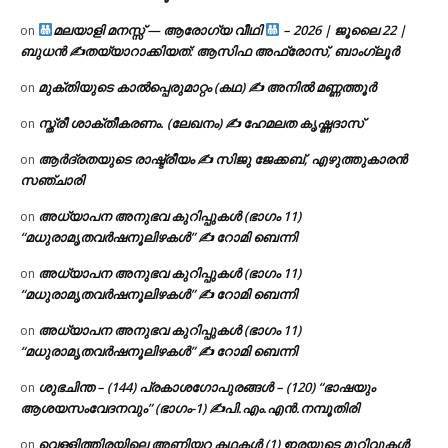
മലയാളി മനസ്സ് — ആരോഗ്യ വീഥി
– 2026 | ജൂലൈ 22 |
on
ബുധൻ ✍
തയ്യാറാക്കിയത്: ആസിഫ അഫ്രോസ്, ബാംഗ്ലൂർ
മുക്തിയുടെ കാൽപ്പെരുമാറ്റം (കഥ) ✍ അനിൽ മണ്ണത്തൂർ
on
സ്ത്രീ ശാക്തീകരണം. (ലേഖനം) ✍ ഹേമലത കൃഷ്ണദാസ്
on
ആർദ്രതയുടെ രാഷ്ട്രീയം ✍️ സിജു ജേക്കബ്, എഴുത്തുകാരൻ
on
സഞ്ചാരി
അധ്യാപന അനുഭവ കുറിപ്പുകൾ (ഭാഗം 11)
on
“മധുരാമൃതവർഷനൂലിഴകൾ” ✍ റോമി ബെന്നി
അധ്യാപന അനുഭവ കുറിപ്പുകൾ (ഭാഗം 11)
on
“മധുരാമൃതവർഷനൂലിഴകൾ” ✍ റോമി ബെന്നി
അധ്യാപന അനുഭവ കുറിപ്പുകൾ (ഭാഗം 11)
on
“മധുരാമൃതവർഷനൂലിഴകൾ” ✍ റോമി ബെന്നി
ശുഭചിന്ത – (144) പ്രകാശഗോപുരങ്ങൾ – (120) “ഭാഷയും
on
ആശയസംവേദനവും” (ഭാഗം-1) ✍പി.എം.എൻ.നമ്പൂതിരി
വെള്ളിത്തിരയിലെ അണിയറ കഥകൾ (1) ഇരയുടെ മുറിവുകൾ
on