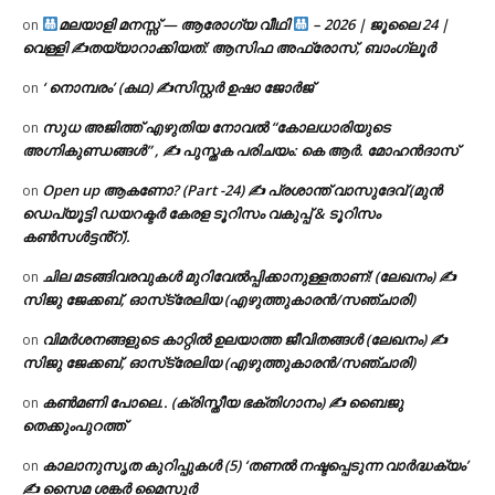
മലയാളി മനസ്സ് — ആരോഗ്യ വീഥി
– 2026 | ജൂലൈ 24 |
on
വെള്ളി ✍
തയ്യാറാക്കിയത്: ആസിഫ അഫ്രോസ്, ബാംഗ്ലൂർ
‘ നൊമ്പരം’ (കഥ) ✍സിസ്റ്റർ ഉഷാ ജോർജ്
on
സുധ അജിത്ത് എഴുതിയ നോവൽ “കോലധാരിയുടെ
on
അഗ്നികുണ്ഡങ്ങള്‍” , ✍ പുസ്തക പരിചയം: കെ ആർ. മോഹൻദാസ്
Open up ആകണോ? (Part -24) ✍ പ്രശാന്ത് വാസുദേവ് (മുൻ
on
ഡെപ്യൂട്ടി ഡയറക്ടർ കേരള ടൂറിസം വകുപ്പ് & ടൂറിസം
കൺസൾട്ടൻ്റ്).
ചില മടങ്ങിവരവുകൾ മുറിവേൽപ്പിക്കാനുള്ളതാണ്! (ലേഖനം) ✍️
on
സിജു ജേക്കബ്, ഓസ്‌ട്രേലിയ (എഴുത്തുകാരൻ/സഞ്ചാരി)
വിമർശനങ്ങളുടെ കാറ്റിൽ ഉലയാത്ത ജീവിതങ്ങൾ (ലേഖനം) ✍️
on
സിജു ജേക്കബ്, ഓസ്‌ട്രേലിയ (എഴുത്തുകാരൻ/സഞ്ചാരി)
കൺമണി പോലെ.. (ക്രിസ്തീയ ഭക്തിഗാനം) ✍ ബൈജു
on
തെക്കുംപുറത്ത്
കാലാനുസൃത കുറിപ്പുകൾ (5) ‘തണൽ നഷ്ടപ്പെടുന്ന വാർദ്ധക്യം’
on
✍ സൈമ ശങ്കർ മൈസൂർ