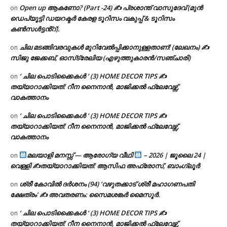
Open up ആകണോ? (Part -24) ✍ പ്രശാന്ത് വാസുദേവ് (മുൻ
on
ഡെപ്യൂട്ടി ഡയറക്ടർ കേരള ടൂറിസം വകുപ്പ് & ടൂറിസം
കൺസൾട്ടൻ്റ്).
ചില മടങ്ങിവരവുകൾ മുറിവേൽപ്പിക്കാനുള്ളതാണ്! (ലേഖനം) ✍️
on
സിജു ജേക്കബ്, ഓസ്‌ട്രേലിയ (എഴുത്തുകാരൻ/സഞ്ചാരി)
‘ ചില പൊടിക്കൈകൾ ‘ (3) HOME DECOR TIPS ✍
on
തയ്യാറാക്കിയത്: റീന നൈനാൻ, മാജിക്കൽ ഫ്ലേവേഴ്സ്,
വാകത്താനം
‘ ചില പൊടിക്കൈകൾ ‘ (3) HOME DECOR TIPS ✍
on
തയ്യാറാക്കിയത്: റീന നൈനാൻ, മാജിക്കൽ ഫ്ലേവേഴ്സ്,
വാകത്താനം
മലയാളി മനസ്സ് — ആരോഗ്യ വീഥി
– 2026 | ജൂലൈ 24 |
on
വെള്ളി ✍
തയ്യാറാക്കിയത്: ആസിഫ അഫ്രോസ്, ബാംഗ്ലൂർ
ശ്രീ കോവിൽ ദർശനം (94) ‘വഴുതക്കാട് ശ്രീ മഹാഗണപതി
on
ക്ഷേത്രം’ ✍ അവതരണം: സൈമശങ്കർ മൈസൂർ.
‘ ചില പൊടിക്കൈകൾ ‘ (3) HOME DECOR TIPS ✍
on
തയ്യാറാക്കിയത്: റീന നൈനാൻ, മാജിക്കൽ ഫ്ലേവേഴ്സ്,