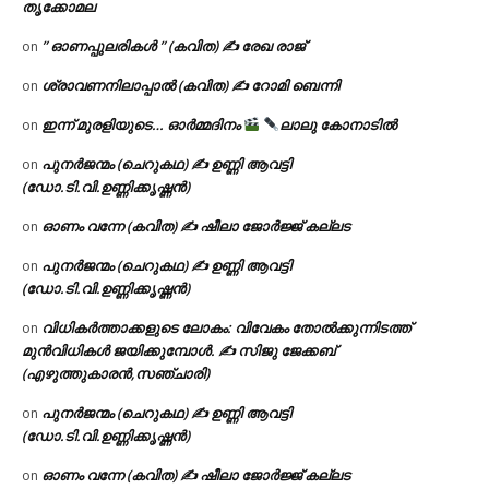
തൃക്കോമല
” ഓണപ്പുലരികൾ ” (കവിത) ✍ രേഖ രാജ്
on
ശ്രാവണനിലാപ്പാൽ (കവിത) ✍ റോമി ബെന്നി
on
ഇന്ന് മുരളിയുടെ… ഓർമ്മദിനം
ലാലു കോനാടിൽ
on
പുനർജന്മം (ചെറുകഥ) ✍ ഉണ്ണി ആവട്ടി
on
(ഡോ.ടി.വി.ഉണ്ണിക്കൃഷ്ണൻ)
ഓണം വന്നേ (കവിത) ✍ ഷീലാ ജോർജ്ജ് കല്ലട
on
പുനർജന്മം (ചെറുകഥ) ✍ ഉണ്ണി ആവട്ടി
on
(ഡോ.ടി.വി.ഉണ്ണിക്കൃഷ്ണൻ)
വിധികർത്താക്കളുടെ ലോകം: വിവേകം തോൽക്കുന്നിടത്ത്
on
മുൻവിധികൾ ജയിക്കുമ്പോൾ. ✍️ സിജു ജേക്കബ്
(എഴുത്തുകാരൻ,സഞ്ചാരി)
പുനർജന്മം (ചെറുകഥ) ✍ ഉണ്ണി ആവട്ടി
on
(ഡോ.ടി.വി.ഉണ്ണിക്കൃഷ്ണൻ)
ഓണം വന്നേ (കവിത) ✍ ഷീലാ ജോർജ്ജ് കല്ലട
on