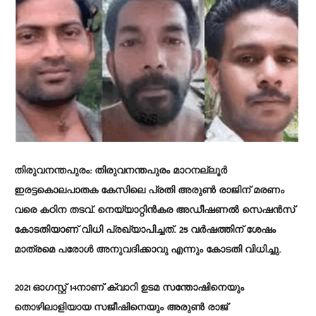
തിരുവനന്തപുരം: തിരുവനന്തപുരം മാറനല്ലൂർ
ഇരട്ടകൊലപാതക കേസിലെ പ്രതി അരുൺ രാജിന് മരണം
വരെ കഠിന തടവ്. നെയ്യാറ്റിൻകര അഡീഷണൽ സെഷൻസ്
കോടതിയാണ് വിധി പ്രഖ്യാപിച്ചത്. 25 വർഷത്തിന് ശേഷം
മാത്രമെ പരോൾ അനുവദിക്കാവു എന്നും കോടതി വിധിച്ചു.
2021 ഓഗസ്റ്റ് 14നാണ് ക്വാറി ഉടമ സന്തോഷിനെയും
തൊഴിലാളിയായ സജീഷിനെയും അരുൺ രാജ്