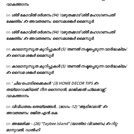
വാകത്താനം
ശ്രീ കോവിൽ ദർശനം (94) ‘വഴുതക്കാട് ശ്രീ മഹാഗണപതി
on
ക്ഷേത്രം’ ✍ അവതരണം: സൈമശങ്കർ മൈസൂർ.
ശ്രീ കോവിൽ ദർശനം (94) ‘വഴുതക്കാട് ശ്രീ മഹാഗണപതി
on
ക്ഷേത്രം’ ✍ അവതരണം: സൈമശങ്കർ മൈസൂർ.
കാലാനുസൃത കുറിപ്പുകൾ (5) ‘തണൽ നഷ്ടപ്പെടുന്ന വാർദ്ധക്യം’
on
✍ സൈമ ശങ്കർ മൈസൂർ
കാലാനുസൃത കുറിപ്പുകൾ (5) ‘തണൽ നഷ്ടപ്പെടുന്ന വാർദ്ധക്യം’
on
✍ സൈമ ശങ്കർ മൈസൂർ
‘ ചില പൊടിക്കൈകൾ ‘ (3) HOME DECOR TIPS ✍
on
തയ്യാറാക്കിയത്: റീന നൈനാൻ, മാജിക്കൽ ഫ്ലേവേഴ്സ്,
വാകത്താനം
വിവിധതരം തെയ്യങ്ങൾ.. (ഭാഗം -12) “ആടിവേടൻ” ✍
on
അവതരണം: രജിത എൻ.കെ
അമേരിക്ക – (26) “Taybee island” (യാത്രാ വിവരണം) ✍ റിറ്റ
on
മാനുവൽ, ഡൽഹി