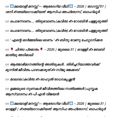
മലയാളി മനസ്സ് — ആരോഗ്യ വീഥി
– 2026 | ഓഗസ്റ്റ് 01 |
on
ശനി ✍
തയ്യാറാക്കിയത്: ആസിഫ അഫ്രോസ്, ബാംഗ്ലൂർ
പൊന്നോണം … തിരുവോണം (കവിത) ✍ റോബിൻ പള്ളുരുത്തി
on
പൊന്നോണം … തിരുവോണം (കവിത) ✍ റോബിൻ പള്ളുരുത്തി
on
‘ എന്റെ ഓർമ്മയിലെ ഓണം ‘ ✍ ബിന്ദു വേണു ചോറ്റാനിക്കര
on
ചിന്താ പ്രഭാതം
– 2026 | ജൂലൈ 31 | വെള്ളി ✍
ബേബി
on
മാത്യു അടിമാലി
ആത്മാഭിമാനത്തിന്റെ അതിരുകൾ.. തിരിച്ചറിയാത്തവർക്ക്
on
മുന്നിൽ ജീവിതം പാഴാക്കരുത് ✍️ സിജു ജേക്കബ്
മാലാഖ (കവിത) ✍ രാഹുൽ രാധാകൃഷ്ണൻ
on
ഉമ്മയുടെ നുണകൾ ജീവിതത്തിലെ സത്യങ്ങൾ (പുസ്തക
on
ആസ്വാദനം) ✍ പി എൻ വിജയൻ
മലയാളി മനസ്സ് — ആരോഗ്യ വീഥി
– 2026 | ജൂലൈ 31 |
on
വെള്ളി | ✍
തയ്യാറാക്കിയത്: ആസിഫ അഫ്രോസ്, ബാംഗ്ലൂർ