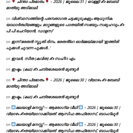
ചിന്താ പ്രഭാതം
– 2026 | ജൂലൈ 31 | വെള്ളി ✍
ബേബി
on
മാത്യു അടിമാലി
വിശ്വാസത്തിന്റെ പരമ്പരാഗത ചട്ടക്കൂടുകളും ആധുനിക
on
യാഥാർത്ഥ്യങ്ങളും: മാറ്റങ്ങളുടെ പാതയിൽ സഭയും സമൂഹവും ✍
പി പി ചെറിയാൻ, ഡാളസ്
ഇന്ന് ഭരതൻ സ്മൃതി ദിനം. ഭരതൻ്റെ ഓർമ്മയ്ക്കായി ‘ഇത്തിരി
on
പൂക്കൾ ചുവന്ന പൂക്കൾ..’
ഇവൾ, സീത (കവിത) ✍ സഹീറ എം
on
ഇഷ്ടം. (കഥ) ✍ ചന്ദ്രശേഖരൻ മുണ്ടൂർ
on
ചിന്താ പ്രഭാതം
– 2026 | ജൂലൈ 30 | വ്യാഴം ✍
ബേബി
on
മാത്യു അടിമാലി
ഇഷ്ടം. (കഥ) ✍ ചന്ദ്രശേഖരൻ മുണ്ടൂർ
on
മലയാളി മനസ്സ് — ആരോഗ്യ വീഥി
– 2026 | ജൂലൈ 30 |
on
വ്യാഴം ✍
തയ്യാറാക്കിയത്: ആസിഫ അഫ്രോസ്, ബാംഗ്ലൂർ
മലയാളി മനസ്സ് — ആരോഗ്യ വീഥി
– 2026 | ജൂലൈ 30 |
on
വ്യാഴം ✍
തയ്യാറാക്കിയത്: ആസിഫ അഫ്രോസ്, ബാംഗ്ലൂർ