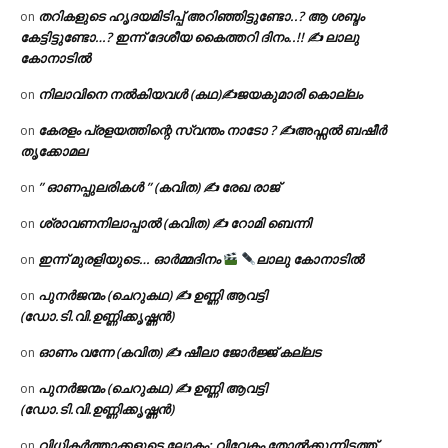
തറികളുടെ ഹൃദയമിടിപ്പ് അറിഞ്ഞിട്ടുണ്ടോ..? ആ ശബ്ദം
on
കേട്ടിട്ടുണ്ടോ…? ഇന്ന് ദേശീയ കൈത്തറി ദിനം..!! ✍ ലാലു
കോനാടിൽ
നിലാവിനെ നൽകിയവൾ (കഥ)✍ജയകുമാരി കൊല്ലം
on
കേരളം പ്രളയത്തിന്റെ സ്വന്തം നാടോ ? ✍️അഫ്സൽ ബഷീർ
on
തൃക്കോമല
” ഓണപ്പുലരികൾ ” (കവിത) ✍ രേഖ രാജ്
on
ശ്രാവണനിലാപ്പാൽ (കവിത) ✍ റോമി ബെന്നി
on
ഇന്ന് മുരളിയുടെ… ഓർമ്മദിനം
ലാലു കോനാടിൽ
on
പുനർജന്മം (ചെറുകഥ) ✍ ഉണ്ണി ആവട്ടി
on
(ഡോ.ടി.വി.ഉണ്ണിക്കൃഷ്ണൻ)
ഓണം വന്നേ (കവിത) ✍ ഷീലാ ജോർജ്ജ് കല്ലട
on
പുനർജന്മം (ചെറുകഥ) ✍ ഉണ്ണി ആവട്ടി
on
(ഡോ.ടി.വി.ഉണ്ണിക്കൃഷ്ണൻ)
വിധികർത്താക്കളുടെ ലോകം: വിവേകം തോൽക്കുന്നിടത്ത്
on