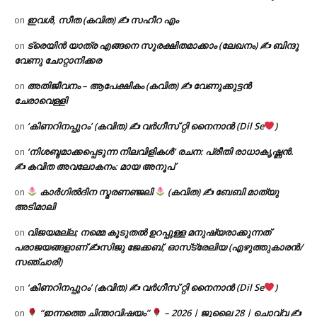
ഇവൾ, സീത (കവിത) ✍ സഹീറ എം
on
ട്രെയിൻ യാത്ര എങ്ങനെ സുരക്ഷിതമാക്കാം (ലേഖനം) ✍ ബിന്ദു
on
വേണു ചോറ്റാനിക്കര
അതിജീവനം – ആപേക്ഷികം (കവിത) ✍ വേണുക്കുട്ടൻ
on
ചേരാവെള്ളി
‘കിണറിനപ്പുറം’ (കവിത) ✍ വർഗീസ് റ്റി നൈനാൻ (Dil Se
)
on
‘നിശബ്ദമാക്കപ്പെടുന്ന നിലവിളികൾ’ രചന: പ്രീതി രാധാകൃഷ്ണൻ.
on
✍ കവിത അവലോകനം: മായ അനൂപ്
കാർഗിൽദിന സ്മരണഞ്ജലി
(കവിത) ✍ ബേബി മാത്യു
on
അടിമാലി
വിജയമല്ല; നമ്മെ കൂടുതൽ ഉറപ്പുള്ള മനുഷ്യരാക്കുന്നത്
on
പരാജയങ്ങളാണ് ✍️സിജു ജേക്കബ്, ഓസ്‌ട്രേലിയ (എഴുത്തുകാരൻ/
സഞ്ചാരി)
‘കിണറിനപ്പുറം’ (കവിത) ✍ വർഗീസ് റ്റി നൈനാൻ (Dil Se
)
on
“ഇന്നത്തെ ചിന്താവിഷയം”
– 2026 | ജൂലൈ 28 | ചൊവ്വ ✍
on