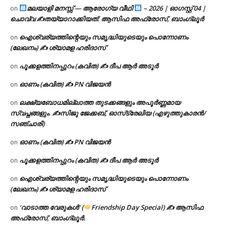
മലയാളി മനസ്സ് — ആരോഗ്യ വീഥി
– 2026 | ഓഗസ്റ്റ് 04 |
on
ചൊവ്വ ✍
തയ്യാറാക്കിയത്: ആസിഫ അഫ്രോസ്, ബാംഗ്ലൂർ
ഐശ്വര്യത്തിന്റെയും സമൃദ്ധിയുടെയും പൊന്നോണം
on
(ലേഖനം) ✍ ശ്യാമള ഹരിദാസ്
പൂക്കളത്തിനപ്പുറം (കവിത) ✍ ദീപ ആർ അടൂർ
on
ഓണം (കവിത) ✍ PN വിജയൻ
on
ലക്ഷ്യബോധമില്ലാത്ത തുടക്കങ്ങളും അപൂർണ്ണമായ
on
സ്വപ്നങ്ങളും. ✍️സിജു ജേക്കബ്, ഓസ്‌ട്രേലിയ (എഴുത്തുകാരൻ/
സഞ്ചാരി)
ഓണം (കവിത) ✍ PN വിജയൻ
on
പൂക്കളത്തിനപ്പുറം (കവിത) ✍ ദീപ ആർ അടൂർ
on
ഐശ്വര്യത്തിന്റെയും സമൃദ്ധിയുടെയും പൊന്നോണം
on
(ലേഖനം) ✍ ശ്യാമള ഹരിദാസ്
‘വാടാത്ത വേരുകൾ’ (
Friendship Day Special) ✍ ആസിഫ
on
അഫ്രോസ്, ബാംഗ്ലൂർ.