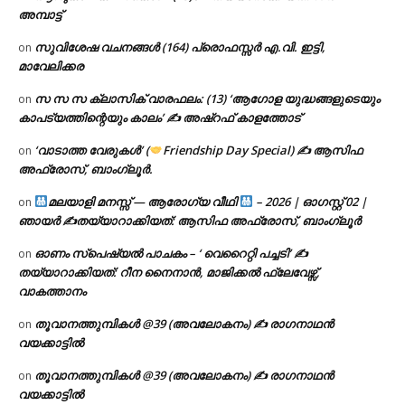
അമ്പാട്ട്
സുവിശേഷ വചനങ്ങൾ (164) പ്രൊഫസ്സർ എ.വി. ഇട്ടി,
on
മാവേലിക്കര
സ സ സ ക്ലാസിക് വാരഫലം: (13) ‘ആഗോള യുദ്ധങ്ങളുടെയും
on
കാപട്യത്തിന്റെയും കാലം’ ✍ അഷ്റഫ് കാളത്തോട്
‘വാടാത്ത വേരുകൾ’ (
Friendship Day Special) ✍ ആസിഫ
on
അഫ്രോസ്, ബാംഗ്ലൂർ.
മലയാളി മനസ്സ് — ആരോഗ്യ വീഥി
– 2026 | ഓഗസ്റ്റ് 02 |
on
ഞായർ ✍
തയ്യാറാക്കിയത്: ആസിഫ അഫ്രോസ്, ബാംഗ്ലൂർ
ഓണം സ്പെഷ്യൽ പാചകം – ‘ വെറൈറ്റി പച്ചടി’ ✍
on
തയ്യാറാക്കിയത്: റീന നൈനാൻ, മാജിക്കൽ ഫ്ലേവേഴ്സ്,
വാകത്താനം
തൂവാനത്തുമ്പികൾ @39 (അവലോകനം) ✍ രാഗനാഥൻ
on
വയക്കാട്ടിൽ
തൂവാനത്തുമ്പികൾ @39 (അവലോകനം) ✍ രാഗനാഥൻ
on
വയക്കാട്ടിൽ