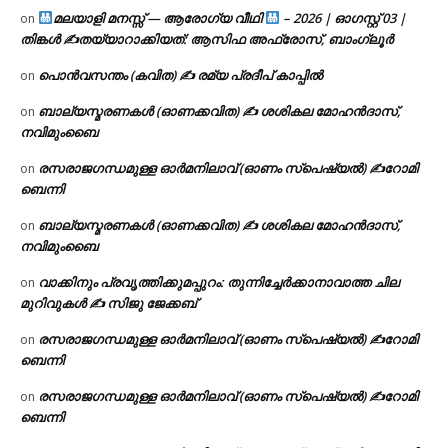
മലയാളി മനസ്സ് — ആരോഗ്യ വീഥി
– 2026 | ഓഗസ്റ്റ് 03 |
on
തിങ്കൾ ✍
തയ്യാറാക്കിയത്: ആസിഫ അഫ്രോസ്, ബാംഗ്ലൂർ
പൊൻവസന്തം (കവിത) ✍ രമ്യ പ്രദീപ് കാപ്പിൽ
on
ബാല്യസ്മരണകൾ (ഓണക്കവിത) ✍ ശശികല മോഹൻദാസ്,
on
നവിമുംബൈ
രസരാജഗന്ധമുള്ള ഓർമനിലാവ് (ഓണം സ്‌പെഷ്യൽ) ✍റോമി
on
ബെന്നി
ബാല്യസ്മരണകൾ (ഓണക്കവിത) ✍ ശശികല മോഹൻദാസ്,
on
നവിമുംബൈ
വാക്കിനും പ്രവൃത്തിക്കുമപ്പുറം: തുന്നിച്ചേർക്കാനാവാത്ത ചില
on
മുറിവുകൾ ✍️ സിജു ജേക്കബ്
രസരാജഗന്ധമുള്ള ഓർമനിലാവ് (ഓണം സ്‌പെഷ്യൽ) ✍റോമി
on
ബെന്നി
രസരാജഗന്ധമുള്ള ഓർമനിലാവ് (ഓണം സ്‌പെഷ്യൽ) ✍റോമി
on
ബെന്നി