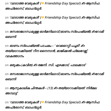
‘വാടാത്ത വേരുകൾ’ (
Friendship Day Special) ✍ ആസിഫ
on
അഫ്രോസ്, ബാംഗ്ലൂർ.
‘വാടാത്ത വേരുകൾ’ (
Friendship Day Special) ✍ ആസിഫ
on
അഫ്രോസ്, ബാംഗ്ലൂർ.
രസരാജഗന്ധമുള്ള ഓർമനിലാവ് (ഓണം സ്‌പെഷ്യൽ) ✍റോമി
on
ബെന്നി
ഓണം സ്പെഷ്യൽ പാചകം – ‘ വെറൈറ്റി പച്ചടി’ ✍
on
തയ്യാറാക്കിയത്: റീന നൈനാൻ, മാജിക്കൽ ഫ്ലേവേഴ്സ്,
വാകത്താനം
ഒരുക്കം (കവിത) ✍ രജനി. സി. എഴക്കാട്, പാലക്കാട്
on
രസരാജഗന്ധമുള്ള ഓർമനിലാവ് (ഓണം സ്‌പെഷ്യൽ) ✍റോമി
on
ബെന്നി
ആനുകാലിക ചിന്തകൾ – (13) ✍ തയ്യാറാക്കിയത്: നിർമല
on
അമ്പാട്ട്
‘വാടാത്ത വേരുകൾ’ (
Friendship Day Special) ✍ ആസിഫ
on
അഫ്രോസ്, ബാംഗ്ലൂർ.