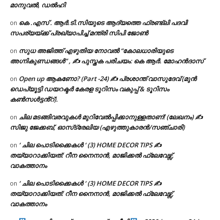
മാനുവൽ, ഡൽഹി
കെ .എസ് . ആർ.ടി.സിയുടെ ആദ്യത്തെ ഫ്രണ്ട്ലി പദവി
on
സപര്യയ്ക്ക് പ്രഖ്യാപിച്ച് മന്ത്രി സിപി ജോൺ
സുധ അജിത്ത് എഴുതിയ നോവൽ “കോലധാരിയുടെ
on
അഗ്നികുണ്ഡങ്ങള്‍” , ✍ പുസ്തക പരിചയം: കെ ആർ. മോഹൻദാസ്
Open up ആകണോ? (Part -24) ✍ പ്രശാന്ത് വാസുദേവ് (മുൻ
on
ഡെപ്യൂട്ടി ഡയറക്ടർ കേരള ടൂറിസം വകുപ്പ് & ടൂറിസം
കൺസൾട്ടൻ്റ്).
ചില മടങ്ങിവരവുകൾ മുറിവേൽപ്പിക്കാനുള്ളതാണ്! (ലേഖനം) ✍️
on
സിജു ജേക്കബ്, ഓസ്‌ട്രേലിയ (എഴുത്തുകാരൻ/സഞ്ചാരി)
‘ ചില പൊടിക്കൈകൾ ‘ (3) HOME DECOR TIPS ✍
on
തയ്യാറാക്കിയത്: റീന നൈനാൻ, മാജിക്കൽ ഫ്ലേവേഴ്സ്,
വാകത്താനം
‘ ചില പൊടിക്കൈകൾ ‘ (3) HOME DECOR TIPS ✍
on
തയ്യാറാക്കിയത്: റീന നൈനാൻ, മാജിക്കൽ ഫ്ലേവേഴ്സ്,
വാകത്താനം