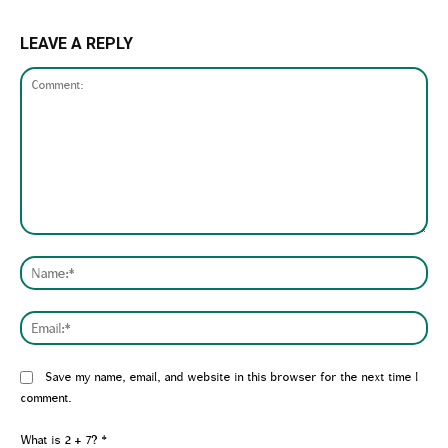
LEAVE A REPLY
Comment:
Nam
Emai
Website:
Save my name, email, and website in this browser for the next time I
comment.
What is 2 + 7?
*