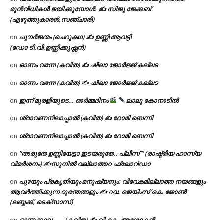
മുൻവിധികൾ ജയിക്കുമ്പോൾ. ✍️ സിജു ജേക്കബ്
(എഴുത്തുകാരൻ,സഞ്ചാരി)
പുനർജന്മം (ചെറുകഥ) ✍ ഉണ്ണി ആവട്ടി
on
(ഡോ.ടി.വി.ഉണ്ണിക്കൃഷ്ണൻ)
ഓണം വന്നേ (കവിത) ✍ ഷീലാ ജോർജ്ജ് കല്ലട
on
ഓണം വന്നേ (കവിത) ✍ ഷീലാ ജോർജ്ജ് കല്ലട
on
ഇന്ന് മുരളിയുടെ… ഓർമ്മദിനം
ലാലു കോനാടിൽ
on
ശ്രാവണനിലാപ്പാൽ (കവിത) ✍ റോമി ബെന്നി
on
ശ്രാവണനിലാപ്പാൽ (കവിത) ✍ റോമി ബെന്നി
on
“അരുതേ ഉണ്ണിയേട്ടാ ഇടയരുതേ.. പ്ലീസ് ” (രാഷ്ട്രീയ ഹാസ്യ
on
വിമർശനം) ✍സുനിൽ വല്ലാത്തറ ഫ്ലോറിഡാ
പുഴയും പ്രകൃതിയും മനുഷ്യനും: വിവേകമില്ലാത്ത നയങ്ങളും
on
ആവർത്തിക്കുന്ന ദുരന്തങ്ങളും ✍ റവ. ജെയിംസ് കെ. ജോൺ
(ലബ്ബക്ക്, ടെക്സാസ്)
ഓണക്കാലം….. (കവിത) ✍ വി.കെ. അശോകൻ
on