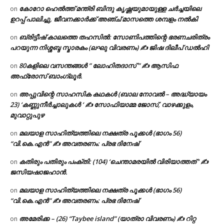
കോറോ ഹെൽത്ത് മന്ത്രി ബിന്ദു കൃഷ്ണയുമായുള്ള ചർച്ചയിലെ
on
ഉറപ്പ് പാലിച്ചു, ജീവനക്കാർക്ക് അഞ്ച് മാസത്തെ ശമ്പളം നൽകി
ബ്രിട്ടീഷ് കാലത്തെ തഹസിൽ: സോണിപത്തിന്റെ ഭരണചരിത്രം
on
പറയുന്ന നിശ്ശബ്ദ സ്മാരകം (ലഘു വിവരണം) ✍ ജിഷ ദിലീപ് ഡൽഹി
80കളിലെ വസന്തങ്ങൾ ” ലോഹിതദാസ് ” ✍ ആസിഫ
on
അഫ്രോസ് ബാംഗ്ലൂർ.
അപ്പുവിന്റെ സാഹസിക കഥകൾ (ബാല നോവൽ – അദ്ധ്യായം
on
23) ‘കണ്ണുനീർച്ചാലുകൾ ‘ ✍ സോഫിയാമ്മ ജോസ്, വാഴക്കുളം,
മുവാറ്റുപുഴ
മലയാള സാഹിത്യത്തിലെ നക്ഷത്ര പൂക്കൾ (ഭാഗം 56)
on
“വി.കെ.എൻ” ✍ അവതരണം: പ്രഭ ദിനേഷ്
കതിരും പതിരും പംക്തി: (104) ‘ചെന്താമരയിൽ വിരിയാത്തത് ‘ ✍
on
ജസിയഷാജഹാൻ.
മലയാള സാഹിത്യത്തിലെ നക്ഷത്ര പൂക്കൾ (ഭാഗം 56)
on
“വി.കെ.എൻ” ✍ അവതരണം: പ്രഭ ദിനേഷ്
അമേരിക്ക – (26) “Taybee island” (യാത്രാ വിവരണം) ✍ റിറ്റ
on