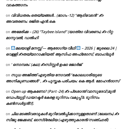
വാകത്താനം
വിവിധതരം തെയ്യങ്ങൾ.. (ഭാഗം -12) “ആടിവേടൻ” ✍
on
അവതരണം: രജിത എൻ.കെ
അമേരിക്ക – (26) “Taybee island” (യാത്രാ വിവരണം) ✍ റിറ്റ
on
മാനുവൽ, ഡൽഹി
മലയാളി മനസ്സ് — ആരോഗ്യ വീഥി
– 2026 | ജൂലൈ 24 |
on
വെള്ളി ✍
തയ്യാറാക്കിയത്: ആസിഫ അഫ്രോസ്, ബാംഗ്ലൂർ
‘ നൊമ്പരം’ (കഥ) ✍സിസ്റ്റർ ഉഷാ ജോർജ്
on
സുധ അജിത്ത് എഴുതിയ നോവൽ “കോലധാരിയുടെ
on
അഗ്നികുണ്ഡങ്ങള്‍” , ✍ പുസ്തക പരിചയം: കെ ആർ. മോഹൻദാസ്
Open up ആകണോ? (Part -24) ✍ പ്രശാന്ത് വാസുദേവ് (മുൻ
on
ഡെപ്യൂട്ടി ഡയറക്ടർ കേരള ടൂറിസം വകുപ്പ് & ടൂറിസം
കൺസൾട്ടൻ്റ്).
ചില മടങ്ങിവരവുകൾ മുറിവേൽപ്പിക്കാനുള്ളതാണ്! (ലേഖനം) ✍️
on
സിജു ജേക്കബ്, ഓസ്‌ട്രേലിയ (എഴുത്തുകാരൻ/സഞ്ചാരി)