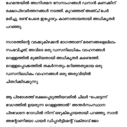
ഹേമന്തയിൽ അഗ്നിശമന സേനാംഗങ്ങൾ ഡസൻ കണക്കിന്
രക്ഷാപ്രവർത്തനങ്ങൾ നടത്തി. കുറഞ്ഞത് അഞ്ച് പേർ
മരിച്ചു, രണ്ട് പേരെ ഇപ്പോഴും കാണാതായതായി അധികൃതർ
പറഞ്ഞു.
നഗരത്തിന്റെ വടക്കുകിഴക്കൻ ഭാഗത്താണ് മരണങ്ങളെല്ലാം
സംഭവിച്ചത്, അവിടെ ഒരു ഡസനിലധികം വാഹനങ്ങൾ
വെള്ളത്തിൽ മുങ്ങിയതായി അധികൃതർ കണ്ടെത്തി.
വെള്ളപ്പൊക്കത്തിൽ തകർന്നതും മറിഞ്ഞതുമായ ഒരു
ഡസനിലധികം വാഹനങ്ങൾ ഒരു അരുവിയിൽ
ചിതറിക്കിടക്കുന്നു.
ആ പ്രദേശത്ത് രക്ഷപ്പെടുത്തിയവരിൽ ചിലർ “പെട്ടെന്ന്
വേഗത്തിൽ ഉയരുന്ന വെള്ളത്താൽ” അന്തർസംസ്ഥാന
പ്രവേശന റോഡിൽ നിന്ന് ഒഴുകിപ്പോയതായി പറഞ്ഞു, സാൻ
അന്റോണിയോ ഫയർ ഡിപ്പാർട്ട്‌മെന്റ് വക്താവ് ജോ