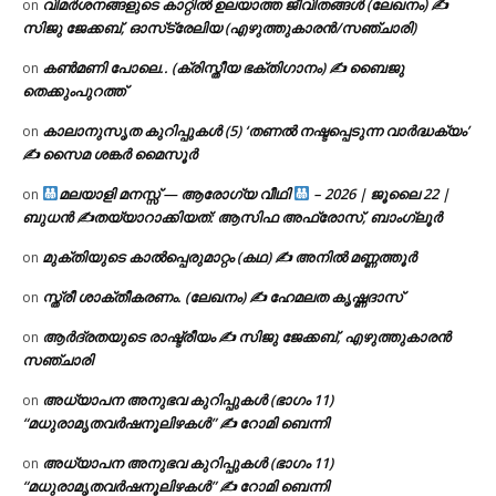
വിമർശനങ്ങളുടെ കാറ്റിൽ ഉലയാത്ത ജീവിതങ്ങൾ (ലേഖനം) ✍️
on
സിജു ജേക്കബ്, ഓസ്‌ട്രേലിയ (എഴുത്തുകാരൻ/സഞ്ചാരി)
കൺമണി പോലെ.. (ക്രിസ്തീയ ഭക്തിഗാനം) ✍ ബൈജു
on
തെക്കുംപുറത്ത്
കാലാനുസൃത കുറിപ്പുകൾ (5) ‘തണൽ നഷ്ടപ്പെടുന്ന വാർദ്ധക്യം’
on
✍ സൈമ ശങ്കർ മൈസൂർ
മലയാളി മനസ്സ് — ആരോഗ്യ വീഥി
– 2026 | ജൂലൈ 22 |
on
ബുധൻ ✍
തയ്യാറാക്കിയത്: ആസിഫ അഫ്രോസ്, ബാംഗ്ലൂർ
മുക്തിയുടെ കാൽപ്പെരുമാറ്റം (കഥ) ✍ അനിൽ മണ്ണത്തൂർ
on
സ്ത്രീ ശാക്തീകരണം. (ലേഖനം) ✍ ഹേമലത കൃഷ്ണദാസ്
on
ആർദ്രതയുടെ രാഷ്ട്രീയം ✍️ സിജു ജേക്കബ്, എഴുത്തുകാരൻ
on
സഞ്ചാരി
അധ്യാപന അനുഭവ കുറിപ്പുകൾ (ഭാഗം 11)
on
“മധുരാമൃതവർഷനൂലിഴകൾ” ✍ റോമി ബെന്നി
അധ്യാപന അനുഭവ കുറിപ്പുകൾ (ഭാഗം 11)
on
“മധുരാമൃതവർഷനൂലിഴകൾ” ✍ റോമി ബെന്നി