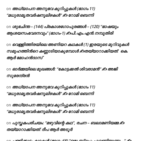
അധ്യാപന അനുഭവ കുറിപ്പുകൾ (ഭാഗം 11)
on
“മധുരാമൃതവർഷനൂലിഴകൾ” ✍ റോമി ബെന്നി
ശുഭചിന്ത – (144) പ്രകാശഗോപുരങ്ങൾ – (120) “ഭാഷയും
on
ആശയസംവേദനവും” (ഭാഗം-1) ✍പി.എം.എൻ.നമ്പൂതിരി
വെള്ളിത്തിരയിലെ അണിയറ കഥകൾ (1) ഇരയുടെ മുറിവുകൾ
on
സമൂഹത്തിന്‍റെ കണ്ണാടിയാകുമ്പോൾ ✍തയ്യാറാക്കിയത്: കെ.
ആര്‍ മോഹന്‍ദാസ്
ഓർമ്മയിലെ മുഖങ്ങൾ: “കോട്ടക്കൽ ശിവരാമൻ” ✍ അജി
on
സുരേന്ദ്രൻ
അധ്യാപന അനുഭവ കുറിപ്പുകൾ (ഭാഗം 11)
on
“മധുരാമൃതവർഷനൂലിഴകൾ” ✍ റോമി ബെന്നി
അധ്യാപന അനുഭവ കുറിപ്പുകൾ (ഭാഗം 11)
on
“മധുരാമൃതവർഷനൂലിഴകൾ” ✍ റോമി ബെന്നി
പുസ്തകപരിചയം: “മഴുവിന്റെ കഥ”, രചന – ബലാമണിയമ്മ ✍
on
തയ്യാറാക്കിയത്: ദീപ ആർ അടൂർ
പള്ളിക്കൂടം കഥകൾ (ഭാഗം 68) “ഒരു സ്വപ്നം പൂവണിയുന്നു…” ✍
on