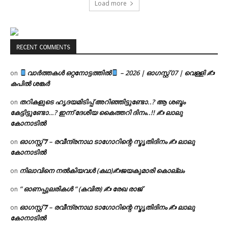
Load more
RECENT COMMENTS
വാർത്തകൾ ഒറ്റനോട്ടത്തിൽ
– 2026 | ഓഗസ്റ്റ് 07 | വെള്ളി ✍
on
കപിൽ ശങ്കർ
തറികളുടെ ഹൃദയമിടിപ്പ് അറിഞ്ഞിട്ടുണ്ടോ..? ആ ശബ്ദം
on
കേട്ടിട്ടുണ്ടോ…? ഇന്ന് ദേശീയ കൈത്തറി ദിനം..!! ✍ ലാലു
കോനാടിൽ
ഓഗസ്റ്റ് 𝟕 – രവീന്ദ്രനാഥ ടാഗോറിന്റെ സ്മൃതിദിനം ✍ ലാലു
on
കോനാടിൽ
നിലാവിനെ നൽകിയവൾ (കഥ)✍ജയകുമാരി കൊല്ലം
on
” ഓണപ്പുലരികൾ ” (കവിത) ✍ രേഖ രാജ്
on
ഓഗസ്റ്റ് 𝟕 – രവീന്ദ്രനാഥ ടാഗോറിന്റെ സ്മൃതിദിനം ✍ ലാലു
on
കോനാടിൽ