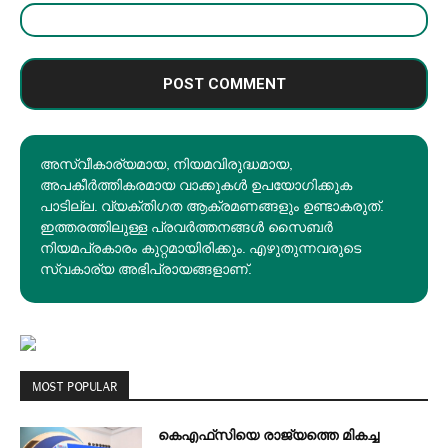
അസ്വീകാര്യമായ, നിയമവിരുദ്ധമായ,
അപകീര്‍ത്തികരമായ വാക്കുകൾ ഉപയോഗിക്കുക
പാടില്ല. വ്യക്തിഗത ആക്രമണങ്ങളും ഉണ്ടാകരുത്.
ഇത്തരത്തിലുള്ള പ്രവർത്തനങ്ങൾ സൈബർ
നിയമപ്രകാരം കുറ്റമായിരിക്കും. എഴുതുന്നവരുടെ
സ്വകാര്യ അഭിപ്രായങ്ങളാണ്.
MOST POPULAR
കെഎഫ്‌സിയെ രാജ്യത്തെ മികച്ച