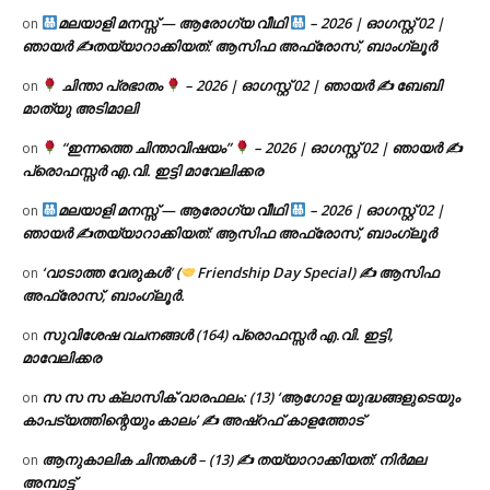
മലയാളി മനസ്സ് — ആരോഗ്യ വീഥി
– 2026 | ഓഗസ്റ്റ് 02 |
on
ഞായർ ✍
തയ്യാറാക്കിയത്: ആസിഫ അഫ്രോസ്, ബാംഗ്ലൂർ
ചിന്താ പ്രഭാതം
– 2026 | ഓഗസ്റ്റ് 02 | ഞായർ ✍
ബേബി
on
മാത്യു അടിമാലി
“ഇന്നത്തെ ചിന്താവിഷയം”
– 2026 | ഓഗസ്റ്റ് 02 | ഞായർ ✍
on
പ്രൊഫസ്സർ എ.വി. ഇട്ടി മാവേലിക്കര
മലയാളി മനസ്സ് — ആരോഗ്യ വീഥി
– 2026 | ഓഗസ്റ്റ് 02 |
on
ഞായർ ✍
തയ്യാറാക്കിയത്: ആസിഫ അഫ്രോസ്, ബാംഗ്ലൂർ
‘വാടാത്ത വേരുകൾ’ (
Friendship Day Special) ✍ ആസിഫ
on
അഫ്രോസ്, ബാംഗ്ലൂർ.
സുവിശേഷ വചനങ്ങൾ (164) പ്രൊഫസ്സർ എ.വി. ഇട്ടി,
on
മാവേലിക്കര
സ സ സ ക്ലാസിക് വാരഫലം: (13) ‘ആഗോള യുദ്ധങ്ങളുടെയും
on
കാപട്യത്തിന്റെയും കാലം’ ✍ അഷ്റഫ് കാളത്തോട്
ആനുകാലിക ചിന്തകൾ – (13) ✍ തയ്യാറാക്കിയത്: നിർമല
on
അമ്പാട്ട്