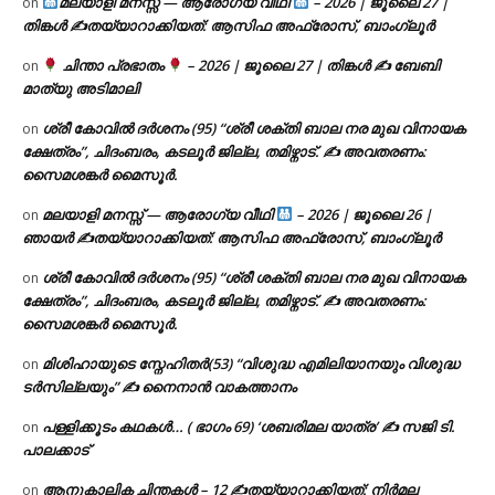
മലയാളി മനസ്സ് — ആരോഗ്യ വീഥി
– 2026 | ജൂലൈ 27 |
on
തിങ്കൾ ✍
തയ്യാറാക്കിയത്: ആസിഫ അഫ്രോസ്, ബാംഗ്ലൂർ
ചിന്താ പ്രഭാതം
– 2026 | ജൂലൈ 27 | തിങ്കൾ ✍
ബേബി
on
മാത്യു അടിമാലി
ശ്രീ കോവിൽ ദർശനം (95) “ശ്രീ ശക്തി ബാല നര മുഖ വിനായക
on
ക്ഷേത്രം”, ചിദംബരം, കടലൂർ ജില്ല, തമിഴ്നാട്. ✍ അവതരണം:
സൈമശങ്കർ മൈസൂർ.
മലയാളി മനസ്സ് — ആരോഗ്യ വീഥി
– 2026 | ജൂലൈ 26 |
on
ഞായർ ✍
തയ്യാറാക്കിയത്: ആസിഫ അഫ്രോസ്, ബാംഗ്ലൂർ
ശ്രീ കോവിൽ ദർശനം (95) “ശ്രീ ശക്തി ബാല നര മുഖ വിനായക
on
ക്ഷേത്രം”, ചിദംബരം, കടലൂർ ജില്ല, തമിഴ്നാട്. ✍ അവതരണം:
സൈമശങ്കർ മൈസൂർ.
മിശിഹായുടെ സ്നേഹിതർ(53) “വിശുദ്ധ എമിലിയാനയും വിശുദ്ധ
on
ടര്‍സില്ലയും” ✍ നൈനാൻ വാകത്താനം
പള്ളിക്കൂടം കഥകൾ… ( ഭാഗം 69) ‘ശബരിമല യാത്ര’ ✍ സജി ടി.
on
പാലക്കാട്
ആനുകാലിക ചിന്തകൾ – 12 ✍തയ്യാറാക്കിയത്: നിർമല
on