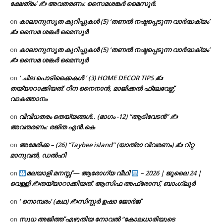
ക്ഷേത്രം’ ✍ അവതരണം: സൈമശങ്കർ മൈസൂർ.
കാലാനുസൃത കുറിപ്പുകൾ (5) ‘തണൽ നഷ്ടപ്പെടുന്ന വാർദ്ധക്യം’
on
✍ സൈമ ശങ്കർ മൈസൂർ
കാലാനുസൃത കുറിപ്പുകൾ (5) ‘തണൽ നഷ്ടപ്പെടുന്ന വാർദ്ധക്യം’
on
✍ സൈമ ശങ്കർ മൈസൂർ
‘ ചില പൊടിക്കൈകൾ ‘ (3) HOME DECOR TIPS ✍
on
തയ്യാറാക്കിയത്: റീന നൈനാൻ, മാജിക്കൽ ഫ്ലേവേഴ്സ്,
വാകത്താനം
വിവിധതരം തെയ്യങ്ങൾ.. (ഭാഗം -12) “ആടിവേടൻ” ✍
on
അവതരണം: രജിത എൻ.കെ
അമേരിക്ക – (26) “Taybee island” (യാത്രാ വിവരണം) ✍ റിറ്റ
on
മാനുവൽ, ഡൽഹി
മലയാളി മനസ്സ് — ആരോഗ്യ വീഥി
– 2026 | ജൂലൈ 24 |
on
വെള്ളി ✍
തയ്യാറാക്കിയത്: ആസിഫ അഫ്രോസ്, ബാംഗ്ലൂർ
‘ നൊമ്പരം’ (കഥ) ✍സിസ്റ്റർ ഉഷാ ജോർജ്
on
സുധ അജിത്ത് എഴുതിയ നോവൽ “കോലധാരിയുടെ
on