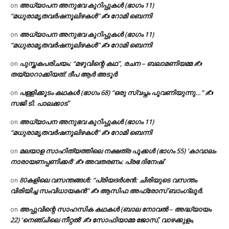
അധ്യാപന അനുഭവ കുറിപ്പുകൾ (ഭാഗം 11)
on
“മധുരാമൃതവർഷനൂലിഴകൾ” ✍ റോമി ബെന്നി
അധ്യാപന അനുഭവ കുറിപ്പുകൾ (ഭാഗം 11)
on
“മധുരാമൃതവർഷനൂലിഴകൾ” ✍ റോമി ബെന്നി
പുസ്തകപരിചയം: “മഴുവിന്റെ കഥ”, രചന – ബലാമണിയമ്മ ✍
on
തയ്യാറാക്കിയത്: ദീപ ആർ അടൂർ
പള്ളിക്കൂടം കഥകൾ (ഭാഗം 68) “ഒരു സ്വപ്നം പൂവണിയുന്നു…” ✍
on
സജി ടി. പാലക്കാട്
അധ്യാപന അനുഭവ കുറിപ്പുകൾ (ഭാഗം 11)
on
“മധുരാമൃതവർഷനൂലിഴകൾ” ✍ റോമി ബെന്നി
മലയാള സാഹിത്യത്തിലെ നക്ഷത്ര പൂക്കൾ (ഭാഗം 55) ‘കാവാലം
on
നാരായണപ്പണിക്കർ’ ✍ അവതരണം: പ്രഭ ദിനേഷ്
80കളിലെ വസന്തങ്ങൾ: “പ്രിയദർശൻ: ചിരിയുടെ വസന്തം
on
വിരിയിച്ച സംവിധായകൻ” ✍ ആസിഫ അഫ്രോസ് ബാംഗ്ലൂർ.
അപ്പുവിന്റെ സാഹസിക കഥകൾ (ബാല നോവൽ – അദ്ധ്യായം
on
22) ‘നെഞ്ചിലെ നീറ്റൽ’ ✍ സോഫിയാമ്മ ജോസ്, വാഴക്കുളം,