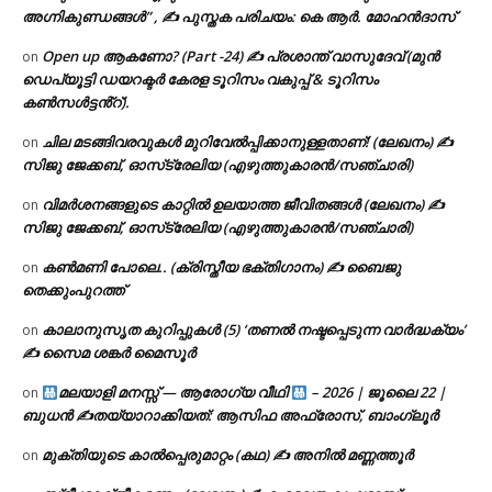
അഗ്നികുണ്ഡങ്ങള്‍” , ✍ പുസ്തക പരിചയം: കെ ആർ. മോഹൻദാസ്
Open up ആകണോ? (Part -24) ✍ പ്രശാന്ത് വാസുദേവ് (മുൻ
on
ഡെപ്യൂട്ടി ഡയറക്ടർ കേരള ടൂറിസം വകുപ്പ് & ടൂറിസം
കൺസൾട്ടൻ്റ്).
ചില മടങ്ങിവരവുകൾ മുറിവേൽപ്പിക്കാനുള്ളതാണ്! (ലേഖനം) ✍️
on
സിജു ജേക്കബ്, ഓസ്‌ട്രേലിയ (എഴുത്തുകാരൻ/സഞ്ചാരി)
വിമർശനങ്ങളുടെ കാറ്റിൽ ഉലയാത്ത ജീവിതങ്ങൾ (ലേഖനം) ✍️
on
സിജു ജേക്കബ്, ഓസ്‌ട്രേലിയ (എഴുത്തുകാരൻ/സഞ്ചാരി)
കൺമണി പോലെ.. (ക്രിസ്തീയ ഭക്തിഗാനം) ✍ ബൈജു
on
തെക്കുംപുറത്ത്
കാലാനുസൃത കുറിപ്പുകൾ (5) ‘തണൽ നഷ്ടപ്പെടുന്ന വാർദ്ധക്യം’
on
✍ സൈമ ശങ്കർ മൈസൂർ
മലയാളി മനസ്സ് — ആരോഗ്യ വീഥി
– 2026 | ജൂലൈ 22 |
on
ബുധൻ ✍
തയ്യാറാക്കിയത്: ആസിഫ അഫ്രോസ്, ബാംഗ്ലൂർ
മുക്തിയുടെ കാൽപ്പെരുമാറ്റം (കഥ) ✍ അനിൽ മണ്ണത്തൂർ
on