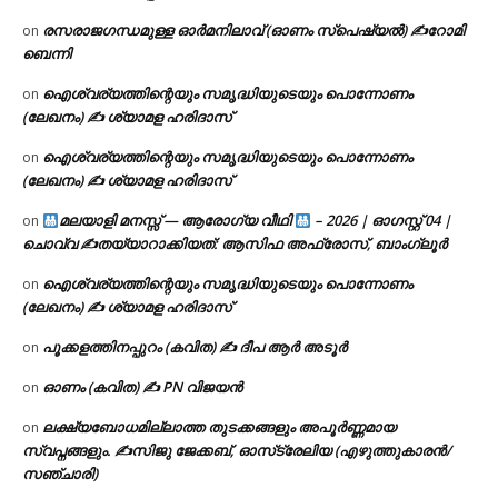
രസരാജഗന്ധമുള്ള ഓർമനിലാവ് (ഓണം സ്‌പെഷ്യൽ) ✍റോമി
on
ബെന്നി
ഐശ്വര്യത്തിന്റെയും സമൃദ്ധിയുടെയും പൊന്നോണം
on
(ലേഖനം) ✍ ശ്യാമള ഹരിദാസ്
ഐശ്വര്യത്തിന്റെയും സമൃദ്ധിയുടെയും പൊന്നോണം
on
(ലേഖനം) ✍ ശ്യാമള ഹരിദാസ്
മലയാളി മനസ്സ് — ആരോഗ്യ വീഥി
– 2026 | ഓഗസ്റ്റ് 04 |
on
ചൊവ്വ ✍
തയ്യാറാക്കിയത്: ആസിഫ അഫ്രോസ്, ബാംഗ്ലൂർ
ഐശ്വര്യത്തിന്റെയും സമൃദ്ധിയുടെയും പൊന്നോണം
on
(ലേഖനം) ✍ ശ്യാമള ഹരിദാസ്
പൂക്കളത്തിനപ്പുറം (കവിത) ✍ ദീപ ആർ അടൂർ
on
ഓണം (കവിത) ✍ PN വിജയൻ
on
ലക്ഷ്യബോധമില്ലാത്ത തുടക്കങ്ങളും അപൂർണ്ണമായ
on
സ്വപ്നങ്ങളും. ✍️സിജു ജേക്കബ്, ഓസ്‌ട്രേലിയ (എഴുത്തുകാരൻ/
സഞ്ചാരി)