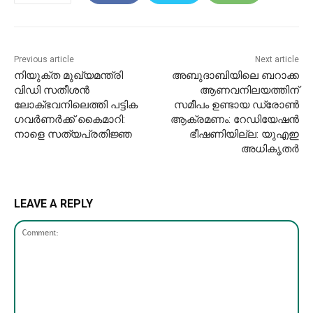
Previous article
Next article
നിയുക്ത മുഖ്യമന്ത്രി
അബുദാബിയിലെ ബറാക്ക
വിഡി സതീശൻ
ആണവനിലയത്തിന്
ലോക്ഭവനിലെത്തി പട്ടിക ​
സമീപം ഉണ്ടായ ഡ്രോൺ
ഗവർണർക്ക് കൈമാറി:
ആക്രമണം: റേഡിയേഷൻ
നാളെ സത്യപ്രതിജ്ഞ
ഭീഷണിയില്ല: യുഎഇ
അധികൃതർ
LEAVE A REPLY