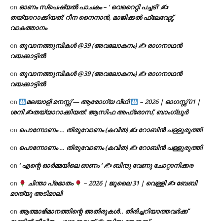
ഓണം സ്പെഷ്യൽ പാചകം – ‘ വെറൈറ്റി പച്ചടി’ ✍
on
തയ്യാറാക്കിയത്: റീന നൈനാൻ, മാജിക്കൽ ഫ്ലേവേഴ്സ്,
വാകത്താനം
തൂവാനത്തുമ്പികൾ @39 (അവലോകനം) ✍ രാഗനാഥൻ
on
വയക്കാട്ടിൽ
തൂവാനത്തുമ്പികൾ @39 (അവലോകനം) ✍ രാഗനാഥൻ
on
വയക്കാട്ടിൽ
മലയാളി മനസ്സ് — ആരോഗ്യ വീഥി
– 2026 | ഓഗസ്റ്റ് 01 |
on
ശനി ✍
തയ്യാറാക്കിയത്: ആസിഫ അഫ്രോസ്, ബാംഗ്ലൂർ
പൊന്നോണം … തിരുവോണം (കവിത) ✍ റോബിൻ പള്ളുരുത്തി
on
പൊന്നോണം … തിരുവോണം (കവിത) ✍ റോബിൻ പള്ളുരുത്തി
on
‘ എന്റെ ഓർമ്മയിലെ ഓണം ‘ ✍ ബിന്ദു വേണു ചോറ്റാനിക്കര
on
ചിന്താ പ്രഭാതം
– 2026 | ജൂലൈ 31 | വെള്ളി ✍
ബേബി
on
മാത്യു അടിമാലി
ആത്മാഭിമാനത്തിന്റെ അതിരുകൾ.. തിരിച്ചറിയാത്തവർക്ക്
on