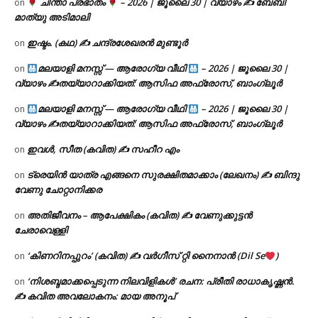
ചിന്താ പ്രഭാതം
– 2026 | ജൂലൈ 30 | വ്യാഴം ✍
ബേബി
on
മാത്യു അടിമാലി
ഇഷ്ടം. (കഥ) ✍ ചന്ദ്രശേഖരൻ മുണ്ടൂർ
on
മലയാളി മനസ്സ് — ആരോഗ്യ വീഥി
– 2026 | ജൂലൈ 30 |
on
വ്യാഴം ✍
തയ്യാറാക്കിയത്: ആസിഫ അഫ്രോസ്, ബാംഗ്ലൂർ
മലയാളി മനസ്സ് — ആരോഗ്യ വീഥി
– 2026 | ജൂലൈ 30 |
on
വ്യാഴം ✍
തയ്യാറാക്കിയത്: ആസിഫ അഫ്രോസ്, ബാംഗ്ലൂർ
ഇവൾ, സീത (കവിത) ✍ സഹീറ എം
on
ട്രെയിൻ യാത്ര എങ്ങനെ സുരക്ഷിതമാക്കാം (ലേഖനം) ✍ ബിന്ദു
on
വേണു ചോറ്റാനിക്കര
അതിജീവനം – ആപേക്ഷികം (കവിത) ✍ വേണുക്കുട്ടൻ
on
ചേരാവെള്ളി
‘കിണറിനപ്പുറം’ (കവിത) ✍ വർഗീസ് റ്റി നൈനാൻ (Dil Se
)
on
‘നിശബ്ദമാക്കപ്പെടുന്ന നിലവിളികൾ’ രചന: പ്രീതി രാധാകൃഷ്ണൻ.
on
✍ കവിത അവലോകനം: മായ അനൂപ്