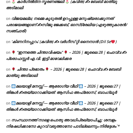
കാർഗിൽദിന സ്മരണഞ്ജലി
(കവിത) ✍ ബേബി മാത്യു
on
അടിമാലി
വിജയമല്ല; നമ്മെ കൂടുതൽ ഉറപ്പുള്ള മനുഷ്യരാക്കുന്നത്
on
പരാജയങ്ങളാണ് ✍️സിജു ജേക്കബ്, ഓസ്‌ട്രേലിയ (എഴുത്തുകാരൻ/
സഞ്ചാരി)
‘കിണറിനപ്പുറം’ (കവിത) ✍ വർഗീസ് റ്റി നൈനാൻ (Dil Se
)
on
“ഇന്നത്തെ ചിന്താവിഷയം”
– 2026 | ജൂലൈ 28 | ചൊവ്വ ✍
on
പ്രൊഫസ്സർ എ.വി. ഇട്ടി മാവേലിക്കര
ചിന്താ പ്രഭാതം
– 2026 | ജൂലൈ 28 | ചൊവ്വ ✍
ബേബി
on
മാത്യു അടിമാലി
മലയാളി മനസ്സ് — ആരോഗ്യ വീഥി
– 2026 | ജൂലൈ 27 |
on
തിങ്കൾ ✍
തയ്യാറാക്കിയത്: ആസിഫ അഫ്രോസ്, ബാംഗ്ലൂർ
മലയാളി മനസ്സ് — ആരോഗ്യ വീഥി
– 2026 | ജൂലൈ 27 |
on
തിങ്കൾ ✍
തയ്യാറാക്കിയത്: ആസിഫ അഫ്രോസ്, ബാംഗ്ലൂർ
സംസ്ഥാനത്ത് നാളെ പൊതു അവധിപ്രഖ്യാപിച്ചു; ശമ്പളം
on
നിഷേധിക്കാനോ കുറവ് വരുത്താനോ പാടില്ലെന്നും നിർദ്ദേശം`*