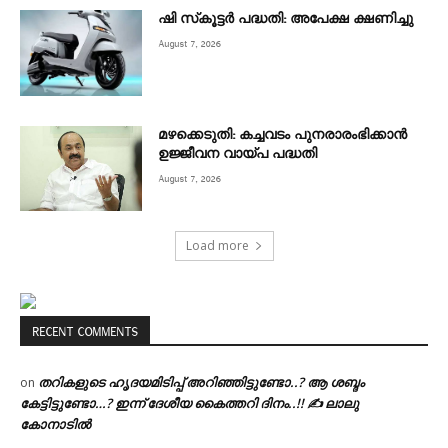
ഷി സ്‌കൂട്ടര്‍ പദ്ധതി: അപേക്ഷ ക്ഷണിച്ചു
August 7, 2026
മഴക്കെടുതി: കച്ചവടം പുനരാരംഭിക്കാൻ
ഉജ്ജീവന വായ്പ പദ്ധതി
August 7, 2026
Load more
RECENT COMMENTS
തറികളുടെ ഹൃദയമിടിപ്പ് അറിഞ്ഞിട്ടുണ്ടോ..? ആ ശബ്ദം
on
കേട്ടിട്ടുണ്ടോ…? ഇന്ന് ദേശീയ കൈത്തറി ദിനം..!! ✍ ലാലു
കോനാടിൽ