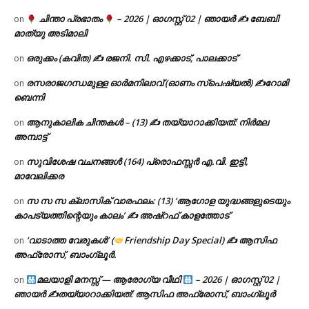
ചിന്താ പ്രഭാതം
– 2026 | ഓഗസ്റ്റ് 02 | ഞായർ ✍
ബേബി
on
മാത്യു അടിമാലി
ഒരുക്കം (കവിത) ✍ രജനി. സി. എഴക്കാട്, പാലക്കാട്
on
രസരാജഗന്ധമുള്ള ഓർമനിലാവ് (ഓണം സ്‌പെഷ്യൽ) ✍റോമി
on
ബെന്നി
ആനുകാലിക ചിന്തകൾ – (13) ✍ തയ്യാറാക്കിയത്: നിർമല
on
അമ്പാട്ട്
സുവിശേഷ വചനങ്ങൾ (164) പ്രൊഫസ്സർ എ.വി. ഇട്ടി,
on
മാവേലിക്കര
സ സ സ ക്ലാസിക് വാരഫലം: (13) ‘ആഗോള യുദ്ധങ്ങളുടെയും
on
കാപട്യത്തിന്റെയും കാലം’ ✍ അഷ്റഫ് കാളത്തോട്
‘വാടാത്ത വേരുകൾ’ (
Friendship Day Special) ✍ ആസിഫ
on
അഫ്രോസ്, ബാംഗ്ലൂർ.
മലയാളി മനസ്സ് — ആരോഗ്യ വീഥി
– 2026 | ഓഗസ്റ്റ് 02 |
on
ഞായർ ✍
തയ്യാറാക്കിയത്: ആസിഫ അഫ്രോസ്, ബാംഗ്ലൂർ