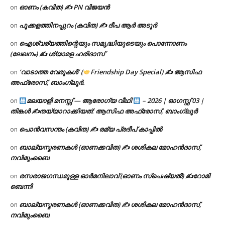
ഓണം (കവിത) ✍ PN വിജയൻ
on
പൂക്കളത്തിനപ്പുറം (കവിത) ✍ ദീപ ആർ അടൂർ
on
ഐശ്വര്യത്തിന്റെയും സമൃദ്ധിയുടെയും പൊന്നോണം
on
(ലേഖനം) ✍ ശ്യാമള ഹരിദാസ്
‘വാടാത്ത വേരുകൾ’ (
Friendship Day Special) ✍ ആസിഫ
on
അഫ്രോസ്, ബാംഗ്ലൂർ.
മലയാളി മനസ്സ് — ആരോഗ്യ വീഥി
– 2026 | ഓഗസ്റ്റ് 03 |
on
തിങ്കൾ ✍
തയ്യാറാക്കിയത്: ആസിഫ അഫ്രോസ്, ബാംഗ്ലൂർ
പൊൻവസന്തം (കവിത) ✍ രമ്യ പ്രദീപ് കാപ്പിൽ
on
ബാല്യസ്മരണകൾ (ഓണക്കവിത) ✍ ശശികല മോഹൻദാസ്,
on
നവിമുംബൈ
രസരാജഗന്ധമുള്ള ഓർമനിലാവ് (ഓണം സ്‌പെഷ്യൽ) ✍റോമി
on
ബെന്നി
ബാല്യസ്മരണകൾ (ഓണക്കവിത) ✍ ശശികല മോഹൻദാസ്,
on
നവിമുംബൈ