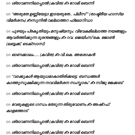
ശ്രാവണനിലാപ്പാൽ (കവിത) ✍ റോമി ബെന്നി
on
“അരുതേ ഉണ്ണിയേട്ടാ ഇടയരുതേ.. പ്ലീസ് ” (രാഷ്ട്രീയ ഹാസ്യ
on
വിമർശനം) ✍സുനിൽ വല്ലാത്തറ ഫ്ലോറിഡാ
പുഴയും പ്രകൃതിയും മനുഷ്യനും: വിവേകമില്ലാത്ത നയങ്ങളും
on
ആവർത്തിക്കുന്ന ദുരന്തങ്ങളും ✍ റവ. ജെയിംസ് കെ. ജോൺ
(ലബ്ബക്ക്, ടെക്സാസ്)
ഓണക്കാലം….. (കവിത) ✍ വി.കെ. അശോകൻ
on
ശ്രാവണനിലാപ്പാൽ (കവിത) ✍ റോമി ബെന്നി
on
“വാക്കുകൾ ആയുധമാകാതിരിക്കട്ടെ: ബന്ധങ്ങൾ
on
കാത്തുസൂക്ഷിക്കുന്ന നവവിമർശന സംസ്കാരം” ✍️ സിജു ജേക്കബ്
ശ്രാവണനിലാപ്പാൽ (കവിത) ✍ റോമി ബെന്നി
on
വേരുകളുടെ ഗന്ധം തേടുന്ന തിരുവോണം ✍ അഷ്റഫ്
on
കാളത്തോട്
ശ്രാവണനിലാപ്പാൽ (കവിത) ✍ റോമി ബെന്നി
on
ശ്രാവണനിലാപ്പാൽ (കവിത) ✍ റോമി ബെന്നി
on