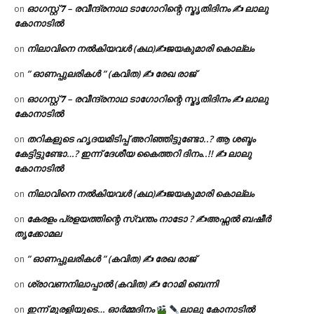
ഓഗസ്റ്റ് 𝟕 – രവീന്ദ്രനാഥ ടാഗോറിന്റെ സ്മൃതിദിനം ✍ ലാലു
on
കോനാടിൽ
നിലാവിനെ നൽകിയവൾ (കഥ)✍ജയകുമാരി കൊല്ലം
on
” ഓണപ്പുലരികൾ ” (കവിത) ✍ രേഖ രാജ്
on
ഓഗസ്റ്റ് 𝟕 – രവീന്ദ്രനാഥ ടാഗോറിന്റെ സ്മൃതിദിനം ✍ ലാലു
on
കോനാടിൽ
തറികളുടെ ഹൃദയമിടിപ്പ് അറിഞ്ഞിട്ടുണ്ടോ..? ആ ശബ്ദം
on
കേട്ടിട്ടുണ്ടോ…? ഇന്ന് ദേശീയ കൈത്തറി ദിനം..!! ✍ ലാലു
കോനാടിൽ
നിലാവിനെ നൽകിയവൾ (കഥ)✍ജയകുമാരി കൊല്ലം
on
കേരളം പ്രളയത്തിന്റെ സ്വന്തം നാടോ ? ✍️അഫ്സൽ ബഷീർ
on
തൃക്കോമല
” ഓണപ്പുലരികൾ ” (കവിത) ✍ രേഖ രാജ്
on
ശ്രാവണനിലാപ്പാൽ (കവിത) ✍ റോമി ബെന്നി
on
ഇന്ന് മുരളിയുടെ… ഓർമ്മദിനം
ലാലു കോനാടിൽ
on