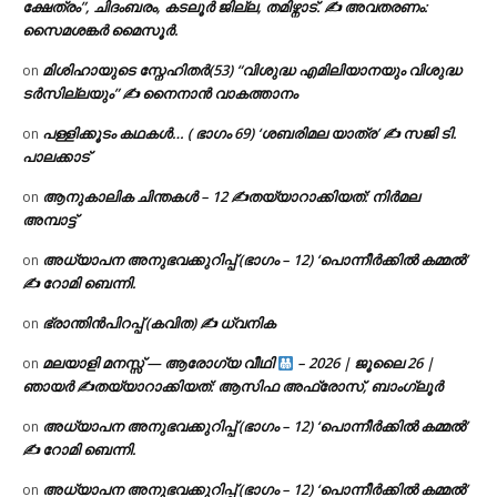
ക്ഷേത്രം”, ചിദംബരം, കടലൂർ ജില്ല, തമിഴ്നാട്. ✍ അവതരണം:
സൈമശങ്കർ മൈസൂർ.
മിശിഹായുടെ സ്നേഹിതർ(53) “വിശുദ്ധ എമിലിയാനയും വിശുദ്ധ
on
ടര്‍സില്ലയും” ✍ നൈനാൻ വാകത്താനം
പള്ളിക്കൂടം കഥകൾ… ( ഭാഗം 69) ‘ശബരിമല യാത്ര’ ✍ സജി ടി.
on
പാലക്കാട്
ആനുകാലിക ചിന്തകൾ – 12 ✍തയ്യാറാക്കിയത്: നിർമല
on
അമ്പാട്ട്
അധ്യാപന അനുഭവക്കുറിപ്പ് (ഭാഗം – 12) ‘പൊന്നീർക്കിൽ കമ്മൽ’
on
✍ റോമി ബെന്നി.
ഭ്രാന്തിൻപിറപ്പ് (കവിത) ✍ ധ്വനിക
on
മലയാളി മനസ്സ് — ആരോഗ്യ വീഥി
– 2026 | ജൂലൈ 26 |
on
ഞായർ ✍
തയ്യാറാക്കിയത്: ആസിഫ അഫ്രോസ്, ബാംഗ്ലൂർ
അധ്യാപന അനുഭവക്കുറിപ്പ് (ഭാഗം – 12) ‘പൊന്നീർക്കിൽ കമ്മൽ’
on
✍ റോമി ബെന്നി.
അധ്യാപന അനുഭവക്കുറിപ്പ് (ഭാഗം – 12) ‘പൊന്നീർക്കിൽ കമ്മൽ’
on