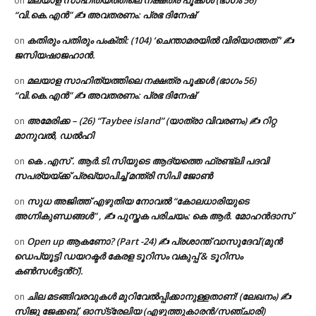
മലയാള സാഹിത്യത്തിലെ നക്ഷത്ര പൂക്കൾ (ഭാഗം 56)
on
“വി.കെ.എൻ” ✍ അവതരണം: പ്രഭ ദിനേഷ്
കതിരും പതിരും പംക്തി: (104) ‘ചെന്താമരയിൽ വിരിയാത്തത് ‘ ✍
on
ജസിയഷാജഹാൻ.
മലയാള സാഹിത്യത്തിലെ നക്ഷത്ര പൂക്കൾ (ഭാഗം 56)
on
“വി.കെ.എൻ” ✍ അവതരണം: പ്രഭ ദിനേഷ്
അമേരിക്ക – (26) “Taybee island” (യാത്രാ വിവരണം) ✍ റിറ്റ
on
മാനുവൽ, ഡൽഹി
കെ .എസ് . ആർ.ടി.സിയുടെ ആദ്യത്തെ ഫ്രണ്ട്ലി പദവി
on
സപര്യയ്ക്ക് പ്രഖ്യാപിച്ച് മന്ത്രി സിപി ജോൺ
സുധ അജിത്ത് എഴുതിയ നോവൽ “കോലധാരിയുടെ
on
അഗ്നികുണ്ഡങ്ങള്‍” , ✍ പുസ്തക പരിചയം: കെ ആർ. മോഹൻദാസ്
Open up ആകണോ? (Part -24) ✍ പ്രശാന്ത് വാസുദേവ് (മുൻ
on
ഡെപ്യൂട്ടി ഡയറക്ടർ കേരള ടൂറിസം വകുപ്പ് & ടൂറിസം
കൺസൾട്ടൻ്റ്).
ചില മടങ്ങിവരവുകൾ മുറിവേൽപ്പിക്കാനുള്ളതാണ്! (ലേഖനം) ✍️
on
സിജു ജേക്കബ്, ഓസ്‌ട്രേലിയ (എഴുത്തുകാരൻ/സഞ്ചാരി)