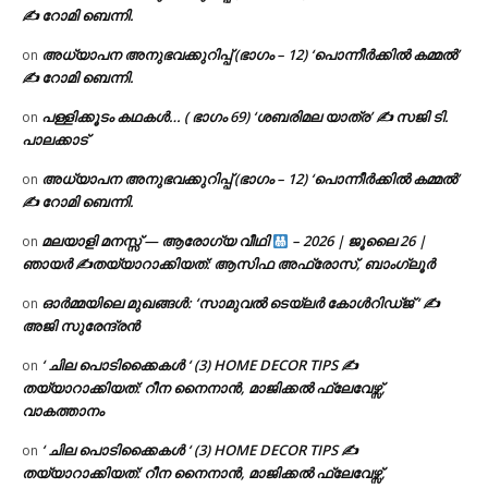
✍ റോമി ബെന്നി.
അധ്യാപന അനുഭവക്കുറിപ്പ് (ഭാഗം – 12) ‘പൊന്നീർക്കിൽ കമ്മൽ’
on
✍ റോമി ബെന്നി.
പള്ളിക്കൂടം കഥകൾ… ( ഭാഗം 69) ‘ശബരിമല യാത്ര’ ✍ സജി ടി.
on
പാലക്കാട്
അധ്യാപന അനുഭവക്കുറിപ്പ് (ഭാഗം – 12) ‘പൊന്നീർക്കിൽ കമ്മൽ’
on
✍ റോമി ബെന്നി.
മലയാളി മനസ്സ് — ആരോഗ്യ വീഥി
– 2026 | ജൂലൈ 26 |
on
ഞായർ ✍
തയ്യാറാക്കിയത്: ആസിഫ അഫ്രോസ്, ബാംഗ്ലൂർ
ഓർമ്മയിലെ മുഖങ്ങൾ: ‘സാമുവൽ ടെയ്ലർ കോൾറിഡ്ജ് ‘ ✍
on
അജി സുരേന്ദ്രൻ
‘ ചില പൊടിക്കൈകൾ ‘ (3) HOME DECOR TIPS ✍
on
തയ്യാറാക്കിയത്: റീന നൈനാൻ, മാജിക്കൽ ഫ്ലേവേഴ്സ്,
വാകത്താനം
‘ ചില പൊടിക്കൈകൾ ‘ (3) HOME DECOR TIPS ✍
on
തയ്യാറാക്കിയത്: റീന നൈനാൻ, മാജിക്കൽ ഫ്ലേവേഴ്സ്,