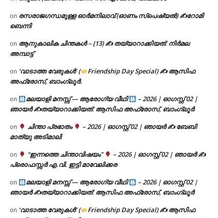
രസരാജഗന്ധമുള്ള ഓർമനിലാവ് (ഓണം സ്‌പെഷ്യൽ) ✍റോമി
on
ബെന്നി
ആനുകാലിക ചിന്തകൾ – (13) ✍ തയ്യാറാക്കിയത്: നിർമല
on
അമ്പാട്ട്
‘വാടാത്ത വേരുകൾ’ (
Friendship Day Special) ✍ ആസിഫ
on
അഫ്രോസ്, ബാംഗ്ലൂർ.
മലയാളി മനസ്സ് — ആരോഗ്യ വീഥി
– 2026 | ഓഗസ്റ്റ് 02 |
on
ഞായർ ✍
തയ്യാറാക്കിയത്: ആസിഫ അഫ്രോസ്, ബാംഗ്ലൂർ
ചിന്താ പ്രഭാതം
– 2026 | ഓഗസ്റ്റ് 02 | ഞായർ ✍
ബേബി
on
മാത്യു അടിമാലി
“ഇന്നത്തെ ചിന്താവിഷയം”
– 2026 | ഓഗസ്റ്റ് 02 | ഞായർ ✍
on
പ്രൊഫസ്സർ എ.വി. ഇട്ടി മാവേലിക്കര
മലയാളി മനസ്സ് — ആരോഗ്യ വീഥി
– 2026 | ഓഗസ്റ്റ് 02 |
on
ഞായർ ✍
തയ്യാറാക്കിയത്: ആസിഫ അഫ്രോസ്, ബാംഗ്ലൂർ
‘വാടാത്ത വേരുകൾ’ (
Friendship Day Special) ✍ ആസിഫ
on