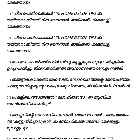
വാകത്താനം
‘ ചില പൊടിക്കൈകൾ ‘ (3) HOME DECOR TIPS ✍
on
തയ്യാറാക്കിയത്: റീന നൈനാൻ, മാജിക്കൽ ഫ്ലേവേഴ്സ്,
വാകത്താനം
‘ ചില പൊടിക്കൈകൾ ‘ (3) HOME DECOR TIPS ✍
on
തയ്യാറാക്കിയത്: റീന നൈനാൻ, മാജിക്കൽ ഫ്ലേവേഴ്സ്,
വാകത്താനം
കോറോ ഹെൽത്ത് മന്ത്രി ബിന്ദു കൃഷ്ണയുമായുള്ള ചർച്ചയിലെ
on
ഉറപ്പ് പാലിച്ചു, ജീവനക്കാർക്ക് അഞ്ച് മാസത്തെ ശമ്പളം നൽകി
ബ്രിട്ടീഷ് കാലത്തെ തഹസിൽ: സോണിപത്തിന്റെ ഭരണചരിത്രം
on
പറയുന്ന നിശ്ശബ്ദ സ്മാരകം (ലഘു വിവരണം) ✍ ജിഷ ദിലീപ് ഡൽഹി
80കളിലെ വസന്തങ്ങൾ ” ലോഹിതദാസ് ” ✍ ആസിഫ
on
അഫ്രോസ് ബാംഗ്ലൂർ.
അപ്പുവിന്റെ സാഹസിക കഥകൾ (ബാല നോവൽ – അദ്ധ്യായം
on
23) ‘കണ്ണുനീർച്ചാലുകൾ ‘ ✍ സോഫിയാമ്മ ജോസ്, വാഴക്കുളം,
മുവാറ്റുപുഴ