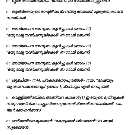
സ്ത്രീ ശാക്തീകരണം. (ലേഖനം) ✍ ഹേമലത കൃഷ്ണദാസ്
on
ആർദ്രതയുടെ രാഷ്ട്രീയം ✍️ സിജു ജേക്കബ്, എഴുത്തുകാരൻ
on
സഞ്ചാരി
അധ്യാപന അനുഭവ കുറിപ്പുകൾ (ഭാഗം 11)
on
“മധുരാമൃതവർഷനൂലിഴകൾ” ✍ റോമി ബെന്നി
അധ്യാപന അനുഭവ കുറിപ്പുകൾ (ഭാഗം 11)
on
“മധുരാമൃതവർഷനൂലിഴകൾ” ✍ റോമി ബെന്നി
അധ്യാപന അനുഭവ കുറിപ്പുകൾ (ഭാഗം 11)
on
“മധുരാമൃതവർഷനൂലിഴകൾ” ✍ റോമി ബെന്നി
ശുഭചിന്ത – (144) പ്രകാശഗോപുരങ്ങൾ – (120) “ഭാഷയും
on
ആശയസംവേദനവും” (ഭാഗം-1) ✍പി.എം.എൻ.നമ്പൂതിരി
വെള്ളിത്തിരയിലെ അണിയറ കഥകൾ (1) ഇരയുടെ മുറിവുകൾ
on
സമൂഹത്തിന്‍റെ കണ്ണാടിയാകുമ്പോൾ ✍തയ്യാറാക്കിയത്: കെ.
ആര്‍ മോഹന്‍ദാസ്
ഓർമ്മയിലെ മുഖങ്ങൾ: “കോട്ടക്കൽ ശിവരാമൻ” ✍ അജി
on
സുരേന്ദ്രൻ