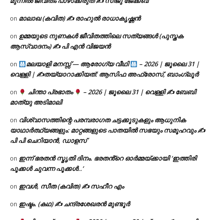
മുന്നിൽ ജീവിതം പാഴാക്കരുത് ✍️ സിജു ജേക്കബ്
മാലാഖ (കവിത) ✍ രാഹുൽ രാധാകൃഷ്ണൻ
on
ഉമ്മയുടെ നുണകൾ ജീവിതത്തിലെ സത്യങ്ങൾ (പുസ്തക
on
ആസ്വാദനം) ✍ പി എൻ വിജയൻ
മലയാളി മനസ്സ് — ആരോഗ്യ വീഥി
– 2026 | ജൂലൈ 31 |
on
വെള്ളി | ✍
തയ്യാറാക്കിയത്: ആസിഫ അഫ്രോസ്, ബാംഗ്ലൂർ
ചിന്താ പ്രഭാതം
– 2026 | ജൂലൈ 31 | വെള്ളി ✍
ബേബി
on
മാത്യു അടിമാലി
വിശ്വാസത്തിന്റെ പരമ്പരാഗത ചട്ടക്കൂടുകളും ആധുനിക
on
യാഥാർത്ഥ്യങ്ങളും: മാറ്റങ്ങളുടെ പാതയിൽ സഭയും സമൂഹവും ✍
പി പി ചെറിയാൻ, ഡാളസ്
ഇന്ന് ഭരതൻ സ്മൃതി ദിനം. ഭരതൻ്റെ ഓർമ്മയ്ക്കായി ‘ഇത്തിരി
on
പൂക്കൾ ചുവന്ന പൂക്കൾ..’
ഇവൾ, സീത (കവിത) ✍ സഹീറ എം
on
ഇഷ്ടം. (കഥ) ✍ ചന്ദ്രശേഖരൻ മുണ്ടൂർ
on