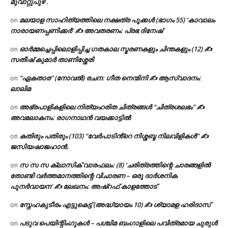
മുവാറ്റുപുഴ .
മലയാള സാഹിത്യത്തിലെ നക്ഷത്ര പൂക്കൾ (ഭാഗം 55) ‘കാവാലം
on
നാരായണപ്പണിക്കർ’ ✍ അവതരണം: പ്രഭ ദിനേഷ്
ഓർമ്മച്ചെപ്പിലൊളിപ്പിച്ച ഗതകാല സ്മരണകളും ചിന്തകളും (12) ✍
on
സതീഷ് കുമാർ താണിശ്ശേരി
“ഏകതാര” (നോവൽ) രചന: ഗീത നെന്മിനി ✍ ആസ്വാദനം:
on
ലാലിമ
അഭ്രപാളികളിലെ നിത്യഹരിത ചിത്രങ്ങൾ “ചിത്രശലഭം” ✍
on
അവലോകനം: രാഗനാഥൻ വയക്കാട്ടിൽ
കതിരും പതിരും (103) “വേർപാടിൻ്റെ നിശ്ശബ്ദ നിലവിളികൾ” ✍
on
ജസിയഷാജഹാൻ.
സ സ സ ക്ലാസിക് വാരഫലം: (8) ‘ചരിത്രത്തിന്റെ ചാരങ്ങളിൽ
on
തോണ്ടി വർത്തമാനത്തിന്റെ വിചാരണ – ഒരു ദാർശനിക
പുനർവായന’ ✍ ലേഖനം: അഷ്റഫ് കാളത്തോട്
സ്നേഹകുടീരം എട്ടുകെട്ട് (അദ്ധ്യായം 10) ✍ ശ്യാമള ഹരിദാസ്
on
പടുവ പെയിന്റിംഗുകൾ – പശ്ചിമ ബംഗാളിലെ പവിത്രമായ ചുരുൾ
on