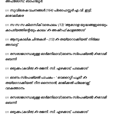
അഫ്രോസ്, ബാംഗ്ലൂർ.
സുവിശേഷ വചനങ്ങൾ (164) പ്രൊഫസ്സർ എ.വി. ഇട്ടി,
on
മാവേലിക്കര
സ സ സ ക്ലാസിക് വാരഫലം: (13) ‘ആഗോള യുദ്ധങ്ങളുടെയും
on
കാപട്യത്തിന്റെയും കാലം’ ✍ അഷ്റഫ് കാളത്തോട്
ആനുകാലിക ചിന്തകൾ – (13) ✍ തയ്യാറാക്കിയത്: നിർമല
on
അമ്പാട്ട്
രസരാജഗന്ധമുള്ള ഓർമനിലാവ് (ഓണം സ്‌പെഷ്യൽ) ✍റോമി
on
ബെന്നി
ഒരുക്കം (കവിത) ✍ രജനി. സി. എഴക്കാട്, പാലക്കാട്
on
ഓണം സ്പെഷ്യൽ പാചകം – ‘ വെറൈറ്റി പച്ചടി’ ✍
on
തയ്യാറാക്കിയത്: റീന നൈനാൻ, മാജിക്കൽ ഫ്ലേവേഴ്സ്,
വാകത്താനം
രസരാജഗന്ധമുള്ള ഓർമനിലാവ് (ഓണം സ്‌പെഷ്യൽ) ✍റോമി
on
ബെന്നി
ഒരുക്കം (കവിത) ✍ രജനി. സി. എഴക്കാട്, പാലക്കാട്
on