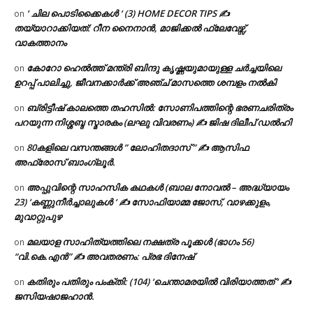
‘ ചില പൊടിക്കൈകൾ ‘ (3) HOME DECOR TIPS ✍
on
തയ്യാറാക്കിയത്: റീന നൈനാൻ, മാജിക്കൽ ഫ്ലേവേഴ്സ്,
വാകത്താനം
കോറോ ഹെൽത്ത് മന്ത്രി ബിന്ദു കൃഷ്ണയുമായുള്ള ചർച്ചയിലെ
on
ഉറപ്പ് പാലിച്ചു, ജീവനക്കാർക്ക് അഞ്ച് മാസത്തെ ശമ്പളം നൽകി
ബ്രിട്ടീഷ് കാലത്തെ തഹസിൽ: സോണിപത്തിന്റെ ഭരണചരിത്രം
on
പറയുന്ന നിശ്ശബ്ദ സ്മാരകം (ലഘു വിവരണം) ✍ ജിഷ ദിലീപ് ഡൽഹി
80കളിലെ വസന്തങ്ങൾ ” ലോഹിതദാസ് ” ✍ ആസിഫ
on
അഫ്രോസ് ബാംഗ്ലൂർ.
അപ്പുവിന്റെ സാഹസിക കഥകൾ (ബാല നോവൽ – അദ്ധ്യായം
on
23) ‘കണ്ണുനീർച്ചാലുകൾ ‘ ✍ സോഫിയാമ്മ ജോസ്, വാഴക്കുളം,
മുവാറ്റുപുഴ
മലയാള സാഹിത്യത്തിലെ നക്ഷത്ര പൂക്കൾ (ഭാഗം 56)
on
“വി.കെ.എൻ” ✍ അവതരണം: പ്രഭ ദിനേഷ്
കതിരും പതിരും പംക്തി: (104) ‘ചെന്താമരയിൽ വിരിയാത്തത് ‘ ✍
on
ജസിയഷാജഹാൻ.