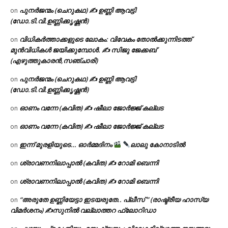
പുനർജന്മം (ചെറുകഥ) ✍ ഉണ്ണി ആവട്ടി
on
(ഡോ.ടി.വി.ഉണ്ണിക്കൃഷ്ണൻ)
വിധികർത്താക്കളുടെ ലോകം: വിവേകം തോൽക്കുന്നിടത്ത്
on
മുൻവിധികൾ ജയിക്കുമ്പോൾ. ✍️ സിജു ജേക്കബ്
(എഴുത്തുകാരൻ,സഞ്ചാരി)
പുനർജന്മം (ചെറുകഥ) ✍ ഉണ്ണി ആവട്ടി
on
(ഡോ.ടി.വി.ഉണ്ണിക്കൃഷ്ണൻ)
ഓണം വന്നേ (കവിത) ✍ ഷീലാ ജോർജ്ജ് കല്ലട
on
ഓണം വന്നേ (കവിത) ✍ ഷീലാ ജോർജ്ജ് കല്ലട
on
ഇന്ന് മുരളിയുടെ… ഓർമ്മദിനം
ലാലു കോനാടിൽ
on
ശ്രാവണനിലാപ്പാൽ (കവിത) ✍ റോമി ബെന്നി
on
ശ്രാവണനിലാപ്പാൽ (കവിത) ✍ റോമി ബെന്നി
on
“അരുതേ ഉണ്ണിയേട്ടാ ഇടയരുതേ.. പ്ലീസ് ” (രാഷ്ട്രീയ ഹാസ്യ
on
വിമർശനം) ✍സുനിൽ വല്ലാത്തറ ഫ്ലോറിഡാ