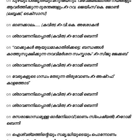
പുഴയും പ്രകൃതിയും മനുഷ്യനും: വിവേകമില്ലാത്ത നയങ്ങളും
on
ആവർത്തിക്കുന്ന ദുരന്തങ്ങളും ✍ റവ. ജെയിംസ് കെ. ജോൺ
(ലബ്ബക്ക്, ടെക്സാസ്)
ഓണക്കാലം….. (കവിത) ✍ വി.കെ. അശോകൻ
on
ശ്രാവണനിലാപ്പാൽ (കവിത) ✍ റോമി ബെന്നി
on
“വാക്കുകൾ ആയുധമാകാതിരിക്കട്ടെ: ബന്ധങ്ങൾ
on
കാത്തുസൂക്ഷിക്കുന്ന നവവിമർശന സംസ്കാരം” ✍️ സിജു ജേക്കബ്
ശ്രാവണനിലാപ്പാൽ (കവിത) ✍ റോമി ബെന്നി
on
വേരുകളുടെ ഗന്ധം തേടുന്ന തിരുവോണം ✍ അഷ്റഫ്
on
കാളത്തോട്
ശ്രാവണനിലാപ്പാൽ (കവിത) ✍ റോമി ബെന്നി
on
ശ്രാവണനിലാപ്പാൽ (കവിത) ✍ റോമി ബെന്നി
on
രസരാജഗന്ധമുള്ള ഓർമനിലാവ് (ഓണം സ്‌പെഷ്യൽ) ✍റോമി
on
ബെന്നി
ഐശ്വര്യത്തിന്റെയും സമൃദ്ധിയുടെയും പൊന്നോണം
on