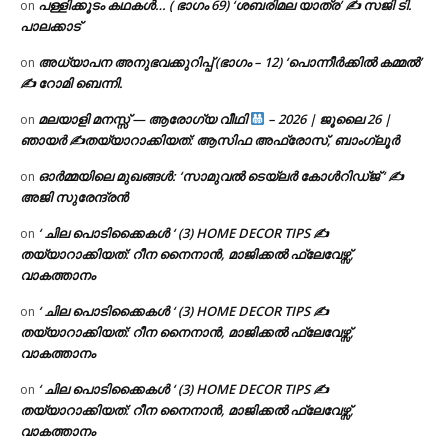
പള്ളിക്കൂടം കഥകൾ… ( ഭാഗം 69) ‘ശബരിമല യാത്ര’ ✍ സജി ടി.
on
പാലക്കാട്
അധ്യാപന അനുഭവക്കുറിപ്പ് (ഭാഗം – 12) ‘പൊന്നീർക്കിൽ കമ്മൽ’
on
✍ റോമി ബെന്നി.
മലയാളി മനസ്സ് — ആരോഗ്യ വീഥി
– 2026 | ജൂലൈ 26 |
on
ഞായർ ✍
തയ്യാറാക്കിയത്: ആസിഫ അഫ്രോസ്, ബാംഗ്ലൂർ
ഓർമ്മയിലെ മുഖങ്ങൾ: ‘സാമുവൽ ടെയ്ലർ കോൾറിഡ്ജ് ‘ ✍
on
അജി സുരേന്ദ്രൻ
‘ ചില പൊടിക്കൈകൾ ‘ (3) HOME DECOR TIPS ✍
on
തയ്യാറാക്കിയത്: റീന നൈനാൻ, മാജിക്കൽ ഫ്ലേവേഴ്സ്,
വാകത്താനം
‘ ചില പൊടിക്കൈകൾ ‘ (3) HOME DECOR TIPS ✍
on
തയ്യാറാക്കിയത്: റീന നൈനാൻ, മാജിക്കൽ ഫ്ലേവേഴ്സ്,
വാകത്താനം
‘ ചില പൊടിക്കൈകൾ ‘ (3) HOME DECOR TIPS ✍
on
തയ്യാറാക്കിയത്: റീന നൈനാൻ, മാജിക്കൽ ഫ്ലേവേഴ്സ്,
വാകത്താനം