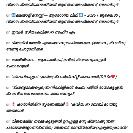
വ്യാഴം ✍
തയ്യാറാക്കിയത്: ആസിഫ അഫ്രോസ്, ബാംഗ്ലൂർ
മലയാളി മനസ്സ് — ആരോഗ്യ വീഥി
– 2026 | ജൂലൈ 30 |
on
വ്യാഴം ✍
തയ്യാറാക്കിയത്: ആസിഫ അഫ്രോസ്, ബാംഗ്ലൂർ
ഇവൾ, സീത (കവിത) ✍ സഹീറ എം
on
ട്രെയിൻ യാത്ര എങ്ങനെ സുരക്ഷിതമാക്കാം (ലേഖനം) ✍ ബിന്ദു
on
വേണു ചോറ്റാനിക്കര
അതിജീവനം – ആപേക്ഷികം (കവിത) ✍ വേണുക്കുട്ടൻ
on
ചേരാവെള്ളി
‘കിണറിനപ്പുറം’ (കവിത) ✍ വർഗീസ് റ്റി നൈനാൻ (Dil Se
)
on
‘നിശബ്ദമാക്കപ്പെടുന്ന നിലവിളികൾ’ രചന: പ്രീതി രാധാകൃഷ്ണൻ.
on
✍ കവിത അവലോകനം: മായ അനൂപ്
കാർഗിൽദിന സ്മരണഞ്ജലി
(കവിത) ✍ ബേബി മാത്യു
on
അടിമാലി
വിജയമല്ല; നമ്മെ കൂടുതൽ ഉറപ്പുള്ള മനുഷ്യരാക്കുന്നത്
on
പരാജയങ്ങളാണ് ✍️സിജു ജേക്കബ്, ഓസ്‌ട്രേലിയ (എഴുത്തുകാരൻ/