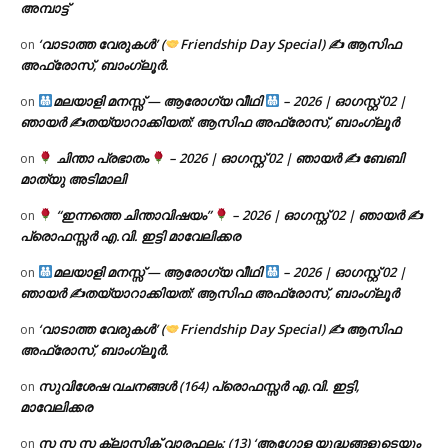
അമ്പാട്ട്
‘വാടാത്ത വേരുകൾ’ (
Friendship Day Special) ✍ ആസിഫ
on
അഫ്രോസ്, ബാംഗ്ലൂർ.
മലയാളി മനസ്സ് — ആരോഗ്യ വീഥി
– 2026 | ഓഗസ്റ്റ് 02 |
on
ഞായർ ✍
തയ്യാറാക്കിയത്: ആസിഫ അഫ്രോസ്, ബാംഗ്ലൂർ
ചിന്താ പ്രഭാതം
– 2026 | ഓഗസ്റ്റ് 02 | ഞായർ ✍
ബേബി
on
മാത്യു അടിമാലി
“ഇന്നത്തെ ചിന്താവിഷയം”
– 2026 | ഓഗസ്റ്റ് 02 | ഞായർ ✍
on
പ്രൊഫസ്സർ എ.വി. ഇട്ടി മാവേലിക്കര
മലയാളി മനസ്സ് — ആരോഗ്യ വീഥി
– 2026 | ഓഗസ്റ്റ് 02 |
on
ഞായർ ✍
തയ്യാറാക്കിയത്: ആസിഫ അഫ്രോസ്, ബാംഗ്ലൂർ
‘വാടാത്ത വേരുകൾ’ (
Friendship Day Special) ✍ ആസിഫ
on
അഫ്രോസ്, ബാംഗ്ലൂർ.
സുവിശേഷ വചനങ്ങൾ (164) പ്രൊഫസ്സർ എ.വി. ഇട്ടി,
on
മാവേലിക്കര
സ സ സ ക്ലാസിക് വാരഫലം: (13) ‘ആഗോള യുദ്ധങ്ങളുടെയും
on