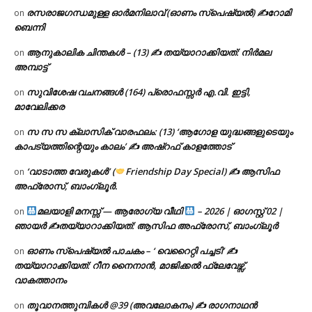
രസരാജഗന്ധമുള്ള ഓർമനിലാവ് (ഓണം സ്‌പെഷ്യൽ) ✍റോമി
on
ബെന്നി
ആനുകാലിക ചിന്തകൾ – (13) ✍ തയ്യാറാക്കിയത്: നിർമല
on
അമ്പാട്ട്
സുവിശേഷ വചനങ്ങൾ (164) പ്രൊഫസ്സർ എ.വി. ഇട്ടി,
on
മാവേലിക്കര
സ സ സ ക്ലാസിക് വാരഫലം: (13) ‘ആഗോള യുദ്ധങ്ങളുടെയും
on
കാപട്യത്തിന്റെയും കാലം’ ✍ അഷ്റഫ് കാളത്തോട്
‘വാടാത്ത വേരുകൾ’ (
Friendship Day Special) ✍ ആസിഫ
on
അഫ്രോസ്, ബാംഗ്ലൂർ.
മലയാളി മനസ്സ് — ആരോഗ്യ വീഥി
– 2026 | ഓഗസ്റ്റ് 02 |
on
ഞായർ ✍
തയ്യാറാക്കിയത്: ആസിഫ അഫ്രോസ്, ബാംഗ്ലൂർ
ഓണം സ്പെഷ്യൽ പാചകം – ‘ വെറൈറ്റി പച്ചടി’ ✍
on
തയ്യാറാക്കിയത്: റീന നൈനാൻ, മാജിക്കൽ ഫ്ലേവേഴ്സ്,
വാകത്താനം
തൂവാനത്തുമ്പികൾ @39 (അവലോകനം) ✍ രാഗനാഥൻ
on