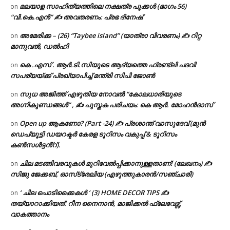
മലയാള സാഹിത്യത്തിലെ നക്ഷത്ര പൂക്കൾ (ഭാഗം 56)
on
“വി.കെ.എൻ” ✍ അവതരണം: പ്രഭ ദിനേഷ്
അമേരിക്ക – (26) “Taybee island” (യാത്രാ വിവരണം) ✍ റിറ്റ
on
മാനുവൽ, ഡൽഹി
കെ .എസ് . ആർ.ടി.സിയുടെ ആദ്യത്തെ ഫ്രണ്ട്ലി പദവി
on
സപര്യയ്ക്ക് പ്രഖ്യാപിച്ച് മന്ത്രി സിപി ജോൺ
സുധ അജിത്ത് എഴുതിയ നോവൽ “കോലധാരിയുടെ
on
അഗ്നികുണ്ഡങ്ങള്‍” , ✍ പുസ്തക പരിചയം: കെ ആർ. മോഹൻദാസ്
Open up ആകണോ? (Part -24) ✍ പ്രശാന്ത് വാസുദേവ് (മുൻ
on
ഡെപ്യൂട്ടി ഡയറക്ടർ കേരള ടൂറിസം വകുപ്പ് & ടൂറിസം
കൺസൾട്ടൻ്റ്).
ചില മടങ്ങിവരവുകൾ മുറിവേൽപ്പിക്കാനുള്ളതാണ്! (ലേഖനം) ✍️
on
സിജു ജേക്കബ്, ഓസ്‌ട്രേലിയ (എഴുത്തുകാരൻ/സഞ്ചാരി)
‘ ചില പൊടിക്കൈകൾ ‘ (3) HOME DECOR TIPS ✍
on
തയ്യാറാക്കിയത്: റീന നൈനാൻ, മാജിക്കൽ ഫ്ലേവേഴ്സ്,
വാകത്താനം