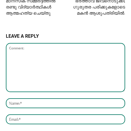
മാനസിക സമ്മർദ്ദത്തിൽ
ഭര്‍ത്താവ് ജീവനൊടുക്കി;
രണ്ടു വിദ്യാർത്ഥികൾ
ഗുരുതര പരിക്കുകളോടെ
ആത്മഹത്യ ചെയ്തു
മകന്‍ ആശുപത്രിയിൽ.
LEAVE A REPLY
Comment:
Nam
Emai