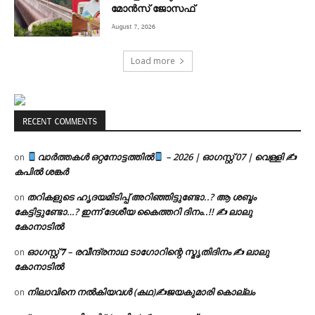
മോൻസ് ജോസഫ്
August 7, 2026
Load more
RECENT COMMENTS
വാർത്തകൾ ഒറ്റനോട്ടത്തിൽ
– 2026 | ഓഗസ്റ്റ് 07 | വെള്ളി ✍
on
കപിൽ ശങ്കർ
തറികളുടെ ഹൃദയമിടിപ്പ് അറിഞ്ഞിട്ടുണ്ടോ..? ആ ശബ്ദം
on
കേട്ടിട്ടുണ്ടോ…? ഇന്ന് ദേശീയ കൈത്തറി ദിനം..!! ✍ ലാലു
കോനാടിൽ
ഓഗസ്റ്റ് 𝟕 – രവീന്ദ്രനാഥ ടാഗോറിന്റെ സ്മൃതിദിനം ✍ ലാലു
on
കോനാടിൽ
നിലാവിനെ നൽകിയവൾ (കഥ)✍ജയകുമാരി കൊല്ലം
on