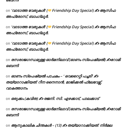
ബെന്നി
‘വാടാത്ത വേരുകൾ’ (
Friendship Day Special) ✍ ആസിഫ
on
അഫ്രോസ്, ബാംഗ്ലൂർ.
‘വാടാത്ത വേരുകൾ’ (
Friendship Day Special) ✍ ആസിഫ
on
അഫ്രോസ്, ബാംഗ്ലൂർ.
‘വാടാത്ത വേരുകൾ’ (
Friendship Day Special) ✍ ആസിഫ
on
അഫ്രോസ്, ബാംഗ്ലൂർ.
രസരാജഗന്ധമുള്ള ഓർമനിലാവ് (ഓണം സ്‌പെഷ്യൽ) ✍റോമി
on
ബെന്നി
ഓണം സ്പെഷ്യൽ പാചകം – ‘ വെറൈറ്റി പച്ചടി’ ✍
on
തയ്യാറാക്കിയത്: റീന നൈനാൻ, മാജിക്കൽ ഫ്ലേവേഴ്സ്,
വാകത്താനം
ഒരുക്കം (കവിത) ✍ രജനി. സി. എഴക്കാട്, പാലക്കാട്
on
രസരാജഗന്ധമുള്ള ഓർമനിലാവ് (ഓണം സ്‌പെഷ്യൽ) ✍റോമി
on
ബെന്നി
ആനുകാലിക ചിന്തകൾ – (13) ✍ തയ്യാറാക്കിയത്: നിർമല
on