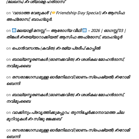
(ലേഖനം) ✍ ശ്യാമള ഹരിദാസ്
‘വാടാത്ത വേരുകൾ’ (
Friendship Day Special) ✍ ആസിഫ
on
അഫ്രോസ്, ബാംഗ്ലൂർ.
മലയാളി മനസ്സ് — ആരോഗ്യ വീഥി
– 2026 | ഓഗസ്റ്റ് 03 |
on
തിങ്കൾ ✍
തയ്യാറാക്കിയത്: ആസിഫ അഫ്രോസ്, ബാംഗ്ലൂർ
പൊൻവസന്തം (കവിത) ✍ രമ്യ പ്രദീപ് കാപ്പിൽ
on
ബാല്യസ്മരണകൾ (ഓണക്കവിത) ✍ ശശികല മോഹൻദാസ്,
on
നവിമുംബൈ
രസരാജഗന്ധമുള്ള ഓർമനിലാവ് (ഓണം സ്‌പെഷ്യൽ) ✍റോമി
on
ബെന്നി
ബാല്യസ്മരണകൾ (ഓണക്കവിത) ✍ ശശികല മോഹൻദാസ്,
on
നവിമുംബൈ
വാക്കിനും പ്രവൃത്തിക്കുമപ്പുറം: തുന്നിച്ചേർക്കാനാവാത്ത ചില
on
മുറിവുകൾ ✍️ സിജു ജേക്കബ്
രസരാജഗന്ധമുള്ള ഓർമനിലാവ് (ഓണം സ്‌പെഷ്യൽ) ✍റോമി
on
ബെന്നി