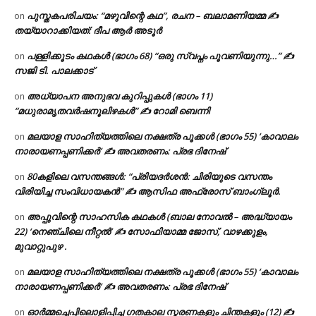
പുസ്തകപരിചയം: “മഴുവിന്റെ കഥ”, രചന – ബലാമണിയമ്മ ✍
on
തയ്യാറാക്കിയത്: ദീപ ആർ അടൂർ
പള്ളിക്കൂടം കഥകൾ (ഭാഗം 68) “ഒരു സ്വപ്നം പൂവണിയുന്നു…” ✍
on
സജി ടി. പാലക്കാട്
അധ്യാപന അനുഭവ കുറിപ്പുകൾ (ഭാഗം 11)
on
“മധുരാമൃതവർഷനൂലിഴകൾ” ✍ റോമി ബെന്നി
മലയാള സാഹിത്യത്തിലെ നക്ഷത്ര പൂക്കൾ (ഭാഗം 55) ‘കാവാലം
on
നാരായണപ്പണിക്കർ’ ✍ അവതരണം: പ്രഭ ദിനേഷ്
80കളിലെ വസന്തങ്ങൾ: “പ്രിയദർശൻ: ചിരിയുടെ വസന്തം
on
വിരിയിച്ച സംവിധായകൻ” ✍ ആസിഫ അഫ്രോസ് ബാംഗ്ലൂർ.
അപ്പുവിന്റെ സാഹസിക കഥകൾ (ബാല നോവൽ – അദ്ധ്യായം
on
22) ‘നെഞ്ചിലെ നീറ്റൽ’ ✍ സോഫിയാമ്മ ജോസ്, വാഴക്കുളം,
മുവാറ്റുപുഴ .
മലയാള സാഹിത്യത്തിലെ നക്ഷത്ര പൂക്കൾ (ഭാഗം 55) ‘കാവാലം
on
നാരായണപ്പണിക്കർ’ ✍ അവതരണം: പ്രഭ ദിനേഷ്
ഓർമ്മച്ചെപ്പിലൊളിപ്പിച്ച ഗതകാല സ്മരണകളും ചിന്തകളും (12) ✍
on