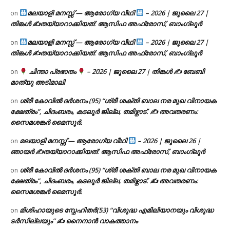
മലയാളി മനസ്സ് — ആരോഗ്യ വീഥി
– 2026 | ജൂലൈ 27 |
on
തിങ്കൾ ✍
തയ്യാറാക്കിയത്: ആസിഫ അഫ്രോസ്, ബാംഗ്ലൂർ
മലയാളി മനസ്സ് — ആരോഗ്യ വീഥി
– 2026 | ജൂലൈ 27 |
on
തിങ്കൾ ✍
തയ്യാറാക്കിയത്: ആസിഫ അഫ്രോസ്, ബാംഗ്ലൂർ
ചിന്താ പ്രഭാതം
– 2026 | ജൂലൈ 27 | തിങ്കൾ ✍
ബേബി
on
മാത്യു അടിമാലി
ശ്രീ കോവിൽ ദർശനം (95) “ശ്രീ ശക്തി ബാല നര മുഖ വിനായക
on
ക്ഷേത്രം”, ചിദംബരം, കടലൂർ ജില്ല, തമിഴ്നാട്. ✍ അവതരണം:
സൈമശങ്കർ മൈസൂർ.
മലയാളി മനസ്സ് — ആരോഗ്യ വീഥി
– 2026 | ജൂലൈ 26 |
on
ഞായർ ✍
തയ്യാറാക്കിയത്: ആസിഫ അഫ്രോസ്, ബാംഗ്ലൂർ
ശ്രീ കോവിൽ ദർശനം (95) “ശ്രീ ശക്തി ബാല നര മുഖ വിനായക
on
ക്ഷേത്രം”, ചിദംബരം, കടലൂർ ജില്ല, തമിഴ്നാട്. ✍ അവതരണം:
സൈമശങ്കർ മൈസൂർ.
മിശിഹായുടെ സ്നേഹിതർ(53) “വിശുദ്ധ എമിലിയാനയും വിശുദ്ധ
on
ടര്‍സില്ലയും” ✍ നൈനാൻ വാകത്താനം