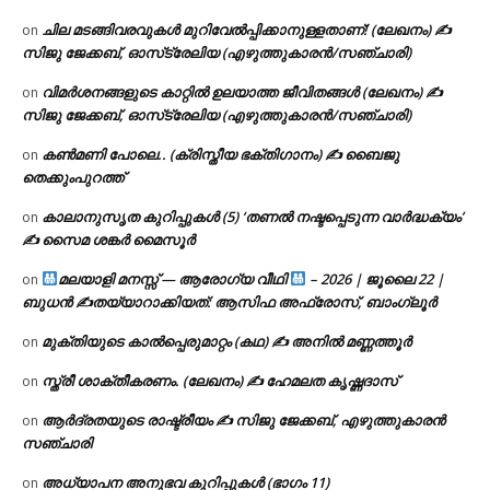
ചില മടങ്ങിവരവുകൾ മുറിവേൽപ്പിക്കാനുള്ളതാണ്! (ലേഖനം) ✍️
on
സിജു ജേക്കബ്, ഓസ്‌ട്രേലിയ (എഴുത്തുകാരൻ/സഞ്ചാരി)
വിമർശനങ്ങളുടെ കാറ്റിൽ ഉലയാത്ത ജീവിതങ്ങൾ (ലേഖനം) ✍️
on
സിജു ജേക്കബ്, ഓസ്‌ട്രേലിയ (എഴുത്തുകാരൻ/സഞ്ചാരി)
കൺമണി പോലെ.. (ക്രിസ്തീയ ഭക്തിഗാനം) ✍ ബൈജു
on
തെക്കുംപുറത്ത്
കാലാനുസൃത കുറിപ്പുകൾ (5) ‘തണൽ നഷ്ടപ്പെടുന്ന വാർദ്ധക്യം’
on
✍ സൈമ ശങ്കർ മൈസൂർ
മലയാളി മനസ്സ് — ആരോഗ്യ വീഥി
– 2026 | ജൂലൈ 22 |
on
ബുധൻ ✍
തയ്യാറാക്കിയത്: ആസിഫ അഫ്രോസ്, ബാംഗ്ലൂർ
മുക്തിയുടെ കാൽപ്പെരുമാറ്റം (കഥ) ✍ അനിൽ മണ്ണത്തൂർ
on
സ്ത്രീ ശാക്തീകരണം. (ലേഖനം) ✍ ഹേമലത കൃഷ്ണദാസ്
on
ആർദ്രതയുടെ രാഷ്ട്രീയം ✍️ സിജു ജേക്കബ്, എഴുത്തുകാരൻ
on
സഞ്ചാരി
അധ്യാപന അനുഭവ കുറിപ്പുകൾ (ഭാഗം 11)
on