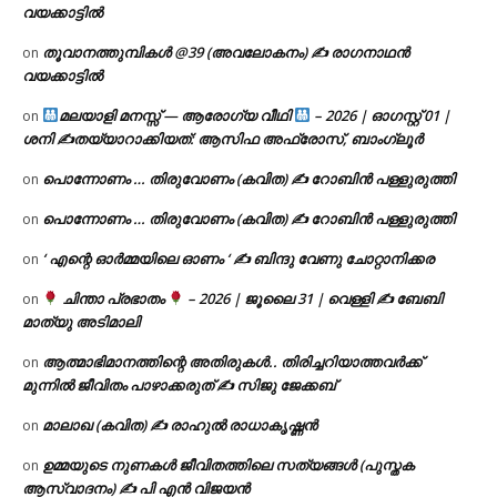
വയക്കാട്ടിൽ
തൂവാനത്തുമ്പികൾ @39 (അവലോകനം) ✍ രാഗനാഥൻ
on
വയക്കാട്ടിൽ
മലയാളി മനസ്സ് — ആരോഗ്യ വീഥി
– 2026 | ഓഗസ്റ്റ് 01 |
on
ശനി ✍
തയ്യാറാക്കിയത്: ആസിഫ അഫ്രോസ്, ബാംഗ്ലൂർ
പൊന്നോണം … തിരുവോണം (കവിത) ✍ റോബിൻ പള്ളുരുത്തി
on
പൊന്നോണം … തിരുവോണം (കവിത) ✍ റോബിൻ പള്ളുരുത്തി
on
‘ എന്റെ ഓർമ്മയിലെ ഓണം ‘ ✍ ബിന്ദു വേണു ചോറ്റാനിക്കര
on
ചിന്താ പ്രഭാതം
– 2026 | ജൂലൈ 31 | വെള്ളി ✍
ബേബി
on
മാത്യു അടിമാലി
ആത്മാഭിമാനത്തിന്റെ അതിരുകൾ.. തിരിച്ചറിയാത്തവർക്ക്
on
മുന്നിൽ ജീവിതം പാഴാക്കരുത് ✍️ സിജു ജേക്കബ്
മാലാഖ (കവിത) ✍ രാഹുൽ രാധാകൃഷ്ണൻ
on
ഉമ്മയുടെ നുണകൾ ജീവിതത്തിലെ സത്യങ്ങൾ (പുസ്തക
on
ആസ്വാദനം) ✍ പി എൻ വിജയൻ