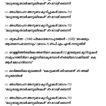
“മധുരാമൃതവർഷനൂലിഴകൾ” ✍ റോമി ബെന്നി
അധ്യാപന അനുഭവ കുറിപ്പുകൾ (ഭാഗം 11)
on
“മധുരാമൃതവർഷനൂലിഴകൾ” ✍ റോമി ബെന്നി
അധ്യാപന അനുഭവ കുറിപ്പുകൾ (ഭാഗം 11)
on
“മധുരാമൃതവർഷനൂലിഴകൾ” ✍ റോമി ബെന്നി
ശുഭചിന്ത – (144) പ്രകാശഗോപുരങ്ങൾ – (120) “ഭാഷയും
on
ആശയസംവേദനവും” (ഭാഗം-1) ✍പി.എം.എൻ.നമ്പൂതിരി
വെള്ളിത്തിരയിലെ അണിയറ കഥകൾ (1) ഇരയുടെ മുറിവുകൾ
on
സമൂഹത്തിന്‍റെ കണ്ണാടിയാകുമ്പോൾ ✍തയ്യാറാക്കിയത്: കെ.
ആര്‍ മോഹന്‍ദാസ്
ഓർമ്മയിലെ മുഖങ്ങൾ: “കോട്ടക്കൽ ശിവരാമൻ” ✍ അജി
on
സുരേന്ദ്രൻ
അധ്യാപന അനുഭവ കുറിപ്പുകൾ (ഭാഗം 11)
on
“മധുരാമൃതവർഷനൂലിഴകൾ” ✍ റോമി ബെന്നി
അധ്യാപന അനുഭവ കുറിപ്പുകൾ (ഭാഗം 11)
on
“മധുരാമൃതവർഷനൂലിഴകൾ” ✍ റോമി ബെന്നി