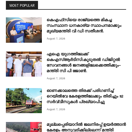
MOST POPULAR
കെഎഫ്‌സിയെ രാജ്യത്തെ മികച്ച
സംസ്ഥാന ധനകാര്യ സ്ഥാപനമാക്കും:
മുഖ്യമന്ത്രി വി ഡി സതീശൻ.
August 7, 2026
എഐ യുഗത്തിലേക്ക്
കെഎസ്ആർടിസി:കൂടുതൽ ഡിജിറ്റൽ
സേവനങ്ങൾ ജനങ്ങളിലേക്കെത്തിക്കും–
മന്ത്രി സി പി ജോൺ.
August 7, 2026
ഓണക്കാലത്തെ തിരക്ക് പരിഗണിച്ച്
റെയിൽവേ കേരളത്തിലേക്കും തിരിച്ചും 112
സർവ്വീസുകൾ പ്രഖ്യാപിച്ചു
August 7, 2026
മുല്ലപ്പെരിയാറിൽ ജലനിരപ്പ് ഉയർത്താൻ
കേരളം അനുവദിക്കില്ലെന്ന് മന്ത്രി