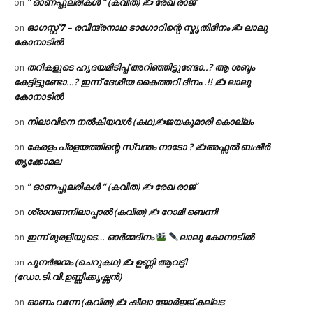
” ഓണപ്പുലരികൾ ” (കവിത) ✍ രേഖ രാജ്
on
ഓഗസ്റ്റ് 𝟕 – രവീന്ദ്രനാഥ ടാഗോറിന്റെ സ്മൃതിദിനം ✍ ലാലു
on
കോനാടിൽ
തറികളുടെ ഹൃദയമിടിപ്പ് അറിഞ്ഞിട്ടുണ്ടോ..? ആ ശബ്ദം
on
കേട്ടിട്ടുണ്ടോ…? ഇന്ന് ദേശീയ കൈത്തറി ദിനം..!! ✍ ലാലു
കോനാടിൽ
നിലാവിനെ നൽകിയവൾ (കഥ)✍ജയകുമാരി കൊല്ലം
on
കേരളം പ്രളയത്തിന്റെ സ്വന്തം നാടോ ? ✍️അഫ്സൽ ബഷീർ
on
തൃക്കോമല
” ഓണപ്പുലരികൾ ” (കവിത) ✍ രേഖ രാജ്
on
ശ്രാവണനിലാപ്പാൽ (കവിത) ✍ റോമി ബെന്നി
on
ഇന്ന് മുരളിയുടെ… ഓർമ്മദിനം
ലാലു കോനാടിൽ
on
പുനർജന്മം (ചെറുകഥ) ✍ ഉണ്ണി ആവട്ടി
on
(ഡോ.ടി.വി.ഉണ്ണിക്കൃഷ്ണൻ)
ഓണം വന്നേ (കവിത) ✍ ഷീലാ ജോർജ്ജ് കല്ലട
on