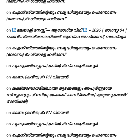
(ലേഖനം) ✍ ശ്യാമള ഹരിദാസ്
ഐശ്വര്യത്തിന്റെയും സമൃദ്ധിയുടെയും പൊന്നോണം
on
(ലേഖനം) ✍ ശ്യാമള ഹരിദാസ്
മലയാളി മനസ്സ് — ആരോഗ്യ വീഥി
– 2026 | ഓഗസ്റ്റ് 04 |
on
ചൊവ്വ ✍
തയ്യാറാക്കിയത്: ആസിഫ അഫ്രോസ്, ബാംഗ്ലൂർ
ഐശ്വര്യത്തിന്റെയും സമൃദ്ധിയുടെയും പൊന്നോണം
on
(ലേഖനം) ✍ ശ്യാമള ഹരിദാസ്
പൂക്കളത്തിനപ്പുറം (കവിത) ✍ ദീപ ആർ അടൂർ
on
ഓണം (കവിത) ✍ PN വിജയൻ
on
ലക്ഷ്യബോധമില്ലാത്ത തുടക്കങ്ങളും അപൂർണ്ണമായ
on
സ്വപ്നങ്ങളും. ✍️സിജു ജേക്കബ്, ഓസ്‌ട്രേലിയ (എഴുത്തുകാരൻ/
സഞ്ചാരി)
ഓണം (കവിത) ✍ PN വിജയൻ
on
പൂക്കളത്തിനപ്പുറം (കവിത) ✍ ദീപ ആർ അടൂർ
on
ഐശ്വര്യത്തിന്റെയും സമൃദ്ധിയുടെയും പൊന്നോണം
on