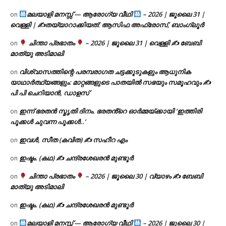
മലയാളി മനസ്സ് — ആരോഗ്യ വീഥി
– 2026 | ജൂലൈ 31 |
on
വെള്ളി | ✍
തയ്യാറാക്കിയത്: ആസിഫ അഫ്രോസ്, ബാംഗ്ലൂർ
ചിന്താ പ്രഭാതം
– 2026 | ജൂലൈ 31 | വെള്ളി ✍
ബേബി
on
മാത്യു അടിമാലി
വിശ്വാസത്തിന്റെ പരമ്പരാഗത ചട്ടക്കൂടുകളും ആധുനിക
on
യാഥാർത്ഥ്യങ്ങളും: മാറ്റങ്ങളുടെ പാതയിൽ സഭയും സമൂഹവും ✍
പി പി ചെറിയാൻ, ഡാളസ്
ഇന്ന് ഭരതൻ സ്മൃതി ദിനം. ഭരതൻ്റെ ഓർമ്മയ്ക്കായി ‘ഇത്തിരി
on
പൂക്കൾ ചുവന്ന പൂക്കൾ..’
ഇവൾ, സീത (കവിത) ✍ സഹീറ എം
on
ഇഷ്ടം. (കഥ) ✍ ചന്ദ്രശേഖരൻ മുണ്ടൂർ
on
ചിന്താ പ്രഭാതം
– 2026 | ജൂലൈ 30 | വ്യാഴം ✍
ബേബി
on
മാത്യു അടിമാലി
ഇഷ്ടം. (കഥ) ✍ ചന്ദ്രശേഖരൻ മുണ്ടൂർ
on
മലയാളി മനസ്സ് — ആരോഗ്യ വീഥി
– 2026 | ജൂലൈ 30 |
on