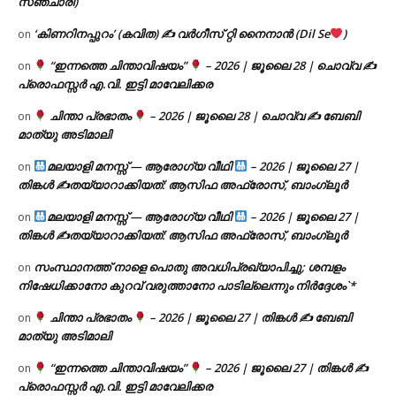
സഞ്ചാരി)
‘കിണറിനപ്പുറം’ (കവിത) ✍ വർഗീസ് റ്റി നൈനാൻ (Dil Se
)
on
“ഇന്നത്തെ ചിന്താവിഷയം”
– 2026 | ജൂലൈ 28 | ചൊവ്വ ✍
on
പ്രൊഫസ്സർ എ.വി. ഇട്ടി മാവേലിക്കര
ചിന്താ പ്രഭാതം
– 2026 | ജൂലൈ 28 | ചൊവ്വ ✍
ബേബി
on
മാത്യു അടിമാലി
മലയാളി മനസ്സ് — ആരോഗ്യ വീഥി
– 2026 | ജൂലൈ 27 |
on
തിങ്കൾ ✍
തയ്യാറാക്കിയത്: ആസിഫ അഫ്രോസ്, ബാംഗ്ലൂർ
മലയാളി മനസ്സ് — ആരോഗ്യ വീഥി
– 2026 | ജൂലൈ 27 |
on
തിങ്കൾ ✍
തയ്യാറാക്കിയത്: ആസിഫ അഫ്രോസ്, ബാംഗ്ലൂർ
സംസ്ഥാനത്ത് നാളെ പൊതു അവധിപ്രഖ്യാപിച്ചു; ശമ്പളം
on
നിഷേധിക്കാനോ കുറവ് വരുത്താനോ പാടില്ലെന്നും നിർദ്ദേശം`*
ചിന്താ പ്രഭാതം
– 2026 | ജൂലൈ 27 | തിങ്കൾ ✍
ബേബി
on
മാത്യു അടിമാലി
“ഇന്നത്തെ ചിന്താവിഷയം”
– 2026 | ജൂലൈ 27 | തിങ്കൾ ✍
on
പ്രൊഫസ്സർ എ.വി. ഇട്ടി മാവേലിക്കര