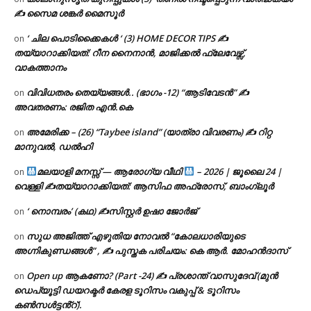
✍ സൈമ ശങ്കർ മൈസൂർ
‘ ചില പൊടിക്കൈകൾ ‘ (3) HOME DECOR TIPS ✍
on
തയ്യാറാക്കിയത്: റീന നൈനാൻ, മാജിക്കൽ ഫ്ലേവേഴ്സ്,
വാകത്താനം
വിവിധതരം തെയ്യങ്ങൾ.. (ഭാഗം -12) “ആടിവേടൻ” ✍
on
അവതരണം: രജിത എൻ.കെ
അമേരിക്ക – (26) “Taybee island” (യാത്രാ വിവരണം) ✍ റിറ്റ
on
മാനുവൽ, ഡൽഹി
മലയാളി മനസ്സ് — ആരോഗ്യ വീഥി
– 2026 | ജൂലൈ 24 |
on
വെള്ളി ✍
തയ്യാറാക്കിയത്: ആസിഫ അഫ്രോസ്, ബാംഗ്ലൂർ
‘ നൊമ്പരം’ (കഥ) ✍സിസ്റ്റർ ഉഷാ ജോർജ്
on
സുധ അജിത്ത് എഴുതിയ നോവൽ “കോലധാരിയുടെ
on
അഗ്നികുണ്ഡങ്ങള്‍” , ✍ പുസ്തക പരിചയം: കെ ആർ. മോഹൻദാസ്
Open up ആകണോ? (Part -24) ✍ പ്രശാന്ത് വാസുദേവ് (മുൻ
on
ഡെപ്യൂട്ടി ഡയറക്ടർ കേരള ടൂറിസം വകുപ്പ് & ടൂറിസം
കൺസൾട്ടൻ്റ്).