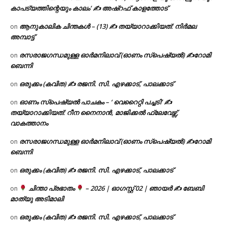
കാപട്യത്തിന്റെയും കാലം’ ✍ അഷ്റഫ് കാളത്തോട്
ആനുകാലിക ചിന്തകൾ – (13) ✍ തയ്യാറാക്കിയത്: നിർമല
on
അമ്പാട്ട്
രസരാജഗന്ധമുള്ള ഓർമനിലാവ് (ഓണം സ്‌പെഷ്യൽ) ✍റോമി
on
ബെന്നി
ഒരുക്കം (കവിത) ✍ രജനി. സി. എഴക്കാട്, പാലക്കാട്
on
ഓണം സ്പെഷ്യൽ പാചകം – ‘ വെറൈറ്റി പച്ചടി’ ✍
on
തയ്യാറാക്കിയത്: റീന നൈനാൻ, മാജിക്കൽ ഫ്ലേവേഴ്സ്,
വാകത്താനം
രസരാജഗന്ധമുള്ള ഓർമനിലാവ് (ഓണം സ്‌പെഷ്യൽ) ✍റോമി
on
ബെന്നി
ഒരുക്കം (കവിത) ✍ രജനി. സി. എഴക്കാട്, പാലക്കാട്
on
ചിന്താ പ്രഭാതം
– 2026 | ഓഗസ്റ്റ് 02 | ഞായർ ✍
ബേബി
on
മാത്യു അടിമാലി
ഒരുക്കം (കവിത) ✍ രജനി. സി. എഴക്കാട്, പാലക്കാട്
on