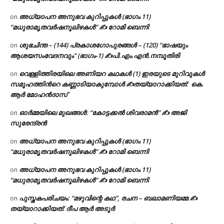
അധ്യാപന അനുഭവ കുറിപ്പുകൾ (ഭാഗം 11)
on
“മധുരാമൃതവർഷനൂലിഴകൾ” ✍ റോമി ബെന്നി
ശുഭചിന്ത – (144) പ്രകാശഗോപുരങ്ങൾ – (120) “ഭാഷയും
on
ആശയസംവേദനവും” (ഭാഗം-1) ✍പി.എം.എൻ.നമ്പൂതിരി
വെള്ളിത്തിരയിലെ അണിയറ കഥകൾ (1) ഇരയുടെ മുറിവുകൾ
on
സമൂഹത്തിന്‍റെ കണ്ണാടിയാകുമ്പോൾ ✍തയ്യാറാക്കിയത്: കെ.
ആര്‍ മോഹന്‍ദാസ്
ഓർമ്മയിലെ മുഖങ്ങൾ: “കോട്ടക്കൽ ശിവരാമൻ” ✍ അജി
on
സുരേന്ദ്രൻ
അധ്യാപന അനുഭവ കുറിപ്പുകൾ (ഭാഗം 11)
on
“മധുരാമൃതവർഷനൂലിഴകൾ” ✍ റോമി ബെന്നി
അധ്യാപന അനുഭവ കുറിപ്പുകൾ (ഭാഗം 11)
on
“മധുരാമൃതവർഷനൂലിഴകൾ” ✍ റോമി ബെന്നി
പുസ്തകപരിചയം: “മഴുവിന്റെ കഥ”, രചന – ബലാമണിയമ്മ ✍
on
തയ്യാറാക്കിയത്: ദീപ ആർ അടൂർ