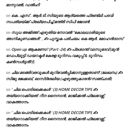
മാനുവൽ, ഡൽഹി
കെ .എസ് . ആർ.ടി.സിയുടെ ആദ്യത്തെ ഫ്രണ്ട്ലി പദവി
on
സപര്യയ്ക്ക് പ്രഖ്യാപിച്ച് മന്ത്രി സിപി ജോൺ
സുധ അജിത്ത് എഴുതിയ നോവൽ “കോലധാരിയുടെ
on
അഗ്നികുണ്ഡങ്ങള്‍” , ✍ പുസ്തക പരിചയം: കെ ആർ. മോഹൻദാസ്
Open up ആകണോ? (Part -24) ✍ പ്രശാന്ത് വാസുദേവ് (മുൻ
on
ഡെപ്യൂട്ടി ഡയറക്ടർ കേരള ടൂറിസം വകുപ്പ് & ടൂറിസം
കൺസൾട്ടൻ്റ്).
ചില മടങ്ങിവരവുകൾ മുറിവേൽപ്പിക്കാനുള്ളതാണ്! (ലേഖനം) ✍️
on
സിജു ജേക്കബ്, ഓസ്‌ട്രേലിയ (എഴുത്തുകാരൻ/സഞ്ചാരി)
‘ ചില പൊടിക്കൈകൾ ‘ (3) HOME DECOR TIPS ✍
on
തയ്യാറാക്കിയത്: റീന നൈനാൻ, മാജിക്കൽ ഫ്ലേവേഴ്സ്,
വാകത്താനം
‘ ചില പൊടിക്കൈകൾ ‘ (3) HOME DECOR TIPS ✍
on
തയ്യാറാക്കിയത്: റീന നൈനാൻ, മാജിക്കൽ ഫ്ലേവേഴ്സ്,
വാകത്താനം