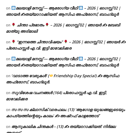
മലയാളി മനസ്സ് — ആരോഗ്യ വീഥി
– 2026 | ഓഗസ്റ്റ് 02 |
on
ഞായർ ✍
തയ്യാറാക്കിയത്: ആസിഫ അഫ്രോസ്, ബാംഗ്ലൂർ
ചിന്താ പ്രഭാതം
– 2026 | ഓഗസ്റ്റ് 02 | ഞായർ ✍
ബേബി
on
മാത്യു അടിമാലി
“ഇന്നത്തെ ചിന്താവിഷയം”
– 2026 | ഓഗസ്റ്റ് 02 | ഞായർ ✍
on
പ്രൊഫസ്സർ എ.വി. ഇട്ടി മാവേലിക്കര
മലയാളി മനസ്സ് — ആരോഗ്യ വീഥി
– 2026 | ഓഗസ്റ്റ് 02 |
on
ഞായർ ✍
തയ്യാറാക്കിയത്: ആസിഫ അഫ്രോസ്, ബാംഗ്ലൂർ
‘വാടാത്ത വേരുകൾ’ (
Friendship Day Special) ✍ ആസിഫ
on
അഫ്രോസ്, ബാംഗ്ലൂർ.
സുവിശേഷ വചനങ്ങൾ (164) പ്രൊഫസ്സർ എ.വി. ഇട്ടി,
on
മാവേലിക്കര
സ സ സ ക്ലാസിക് വാരഫലം: (13) ‘ആഗോള യുദ്ധങ്ങളുടെയും
on
കാപട്യത്തിന്റെയും കാലം’ ✍ അഷ്റഫ് കാളത്തോട്
ആനുകാലിക ചിന്തകൾ – (13) ✍ തയ്യാറാക്കിയത്: നിർമല
on
അമ്പാട്ട്