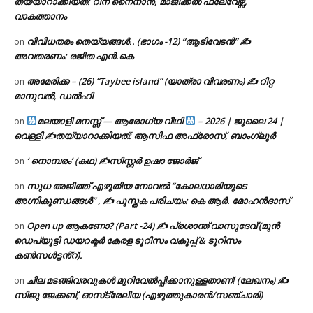
തയ്യാറാക്കിയത്: റീന നൈനാൻ, മാജിക്കൽ ഫ്ലേവേഴ്സ്,
വാകത്താനം
വിവിധതരം തെയ്യങ്ങൾ.. (ഭാഗം -12) “ആടിവേടൻ” ✍
on
അവതരണം: രജിത എൻ.കെ
അമേരിക്ക – (26) “Taybee island” (യാത്രാ വിവരണം) ✍ റിറ്റ
on
മാനുവൽ, ഡൽഹി
മലയാളി മനസ്സ് — ആരോഗ്യ വീഥി
– 2026 | ജൂലൈ 24 |
on
വെള്ളി ✍
തയ്യാറാക്കിയത്: ആസിഫ അഫ്രോസ്, ബാംഗ്ലൂർ
‘ നൊമ്പരം’ (കഥ) ✍സിസ്റ്റർ ഉഷാ ജോർജ്
on
സുധ അജിത്ത് എഴുതിയ നോവൽ “കോലധാരിയുടെ
on
അഗ്നികുണ്ഡങ്ങള്‍” , ✍ പുസ്തക പരിചയം: കെ ആർ. മോഹൻദാസ്
Open up ആകണോ? (Part -24) ✍ പ്രശാന്ത് വാസുദേവ് (മുൻ
on
ഡെപ്യൂട്ടി ഡയറക്ടർ കേരള ടൂറിസം വകുപ്പ് & ടൂറിസം
കൺസൾട്ടൻ്റ്).
ചില മടങ്ങിവരവുകൾ മുറിവേൽപ്പിക്കാനുള്ളതാണ്! (ലേഖനം) ✍️
on
സിജു ജേക്കബ്, ഓസ്‌ട്രേലിയ (എഴുത്തുകാരൻ/സഞ്ചാരി)