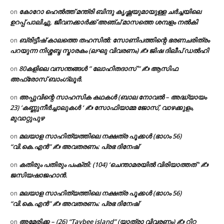
കോറോ ഹെൽത്ത് മന്ത്രി ബിന്ദു കൃഷ്ണയുമായുള്ള ചർച്ചയിലെ
on
ഉറപ്പ് പാലിച്ചു, ജീവനക്കാർക്ക് അഞ്ച് മാസത്തെ ശമ്പളം നൽകി
ബ്രിട്ടീഷ് കാലത്തെ തഹസിൽ: സോണിപത്തിന്റെ ഭരണചരിത്രം
on
പറയുന്ന നിശ്ശബ്ദ സ്മാരകം (ലഘു വിവരണം) ✍ ജിഷ ദിലീപ് ഡൽഹി
80കളിലെ വസന്തങ്ങൾ ” ലോഹിതദാസ് ” ✍ ആസിഫ
on
അഫ്രോസ് ബാംഗ്ലൂർ.
അപ്പുവിന്റെ സാഹസിക കഥകൾ (ബാല നോവൽ – അദ്ധ്യായം
on
23) ‘കണ്ണുനീർച്ചാലുകൾ ‘ ✍ സോഫിയാമ്മ ജോസ്, വാഴക്കുളം,
മുവാറ്റുപുഴ
മലയാള സാഹിത്യത്തിലെ നക്ഷത്ര പൂക്കൾ (ഭാഗം 56)
on
“വി.കെ.എൻ” ✍ അവതരണം: പ്രഭ ദിനേഷ്
കതിരും പതിരും പംക്തി: (104) ‘ചെന്താമരയിൽ വിരിയാത്തത് ‘ ✍
on
ജസിയഷാജഹാൻ.
മലയാള സാഹിത്യത്തിലെ നക്ഷത്ര പൂക്കൾ (ഭാഗം 56)
on
“വി.കെ.എൻ” ✍ അവതരണം: പ്രഭ ദിനേഷ്
അമേരിക്ക – (26) “Taybee island” (യാത്രാ വിവരണം) ✍ റിറ്റ
on