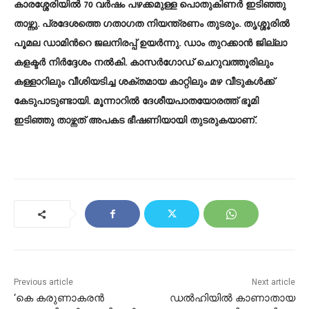
കാരശ്ശേരിയിൽ 70 വർഷം പഴക്കമുള്ള പൊതുകിണർ ഇടിഞ്ഞു
താഴ്ന്നു. പ്രദേശത്തെ ഗതാഗത നിയന്ത്രണം തുടരും. തൃശ്ശൂരിൽ
പൂമല ഡാമിൻറെ ജലനിരപ്പ് ഉയർന്നു. ഡാം തുറക്കാൻ ജില്ലാ
കളക്ടർ നിർദ്ദേശം നൽകി. കാസർഗോഡ് ചെറുവത്തൂരിലും
കള്ളാറിലും വീശിയടിച്ച ശക്തമായ കാറ്റിലും മഴ വീടുകൾക്ക്
കേടുപാടുണ്ടായി. മൂന്നാറിൽ ദേശീയപാതയോരത്ത് ഭൂമി
ഇടിഞ്ഞു താഴ്ന്നത് അപകട ഭീഷണിയായി തുടരുകയാണ്.
Previous article
Next article
‘കെ കരുണാകരൻ
ഡൽഹിയിൽ കാണാതായ