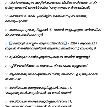
വിമർശനങ്ങളുടെ കാറ്റിൽ ഉലയാത്ത ജീവിതങ്ങൾ (ലേഖനം) ✍️
on
സിജു ജേക്കബ്, ഓസ്‌ട്രേലിയ (എഴുത്തുകാരൻ/സഞ്ചാരി)
കൺമണി പോലെ.. (ക്രിസ്തീയ ഭക്തിഗാനം) ✍ ബൈജു
on
തെക്കുംപുറത്ത്
കാലാനുസൃത കുറിപ്പുകൾ (5) ‘തണൽ നഷ്ടപ്പെടുന്ന വാർദ്ധക്യം’
on
✍ സൈമ ശങ്കർ മൈസൂർ
മലയാളി മനസ്സ് — ആരോഗ്യ വീഥി
– 2026 | ജൂലൈ 22 |
on
ബുധൻ ✍
തയ്യാറാക്കിയത്: ആസിഫ അഫ്രോസ്, ബാംഗ്ലൂർ
മുക്തിയുടെ കാൽപ്പെരുമാറ്റം (കഥ) ✍ അനിൽ മണ്ണത്തൂർ
on
സ്ത്രീ ശാക്തീകരണം. (ലേഖനം) ✍ ഹേമലത കൃഷ്ണദാസ്
on
ആർദ്രതയുടെ രാഷ്ട്രീയം ✍️ സിജു ജേക്കബ്, എഴുത്തുകാരൻ
on
സഞ്ചാരി
അധ്യാപന അനുഭവ കുറിപ്പുകൾ (ഭാഗം 11)
on
“മധുരാമൃതവർഷനൂലിഴകൾ” ✍ റോമി ബെന്നി
അധ്യാപന അനുഭവ കുറിപ്പുകൾ (ഭാഗം 11)
on
“മധുരാമൃതവർഷനൂലിഴകൾ” ✍ റോമി ബെന്നി