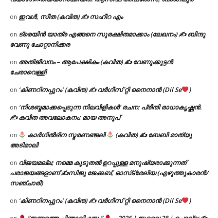
ഇവൾ, സീത (കവിത) ✍ സഹീറ എം
on
ട്രെയിൻ യാത്ര എങ്ങനെ സുരക്ഷിതമാക്കാം (ലേഖനം) ✍ ബിന്ദു
on
വേണു ചോറ്റാനിക്കര
അതിജീവനം – ആപേക്ഷികം (കവിത) ✍ വേണുക്കുട്ടൻ
on
ചേരാവെള്ളി
‘കിണറിനപ്പുറം’ (കവിത) ✍ വർഗീസ് റ്റി നൈനാൻ (Dil Se
)
on
‘നിശബ്ദമാക്കപ്പെടുന്ന നിലവിളികൾ’ രചന: പ്രീതി രാധാകൃഷ്ണൻ.
on
✍ കവിത അവലോകനം: മായ അനൂപ്
കാർഗിൽദിന സ്മരണഞ്ജലി
(കവിത) ✍ ബേബി മാത്യു
on
അടിമാലി
വിജയമല്ല; നമ്മെ കൂടുതൽ ഉറപ്പുള്ള മനുഷ്യരാക്കുന്നത്
on
പരാജയങ്ങളാണ് ✍️സിജു ജേക്കബ്, ഓസ്‌ട്രേലിയ (എഴുത്തുകാരൻ/
സഞ്ചാരി)
‘കിണറിനപ്പുറം’ (കവിത) ✍ വർഗീസ് റ്റി നൈനാൻ (Dil Se
)
on
“ഇന്നത്തെ ചിന്താവിഷയം”
– 2026 | ജൂലൈ 28 | ചൊവ്വ ✍