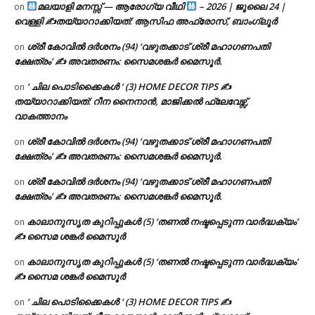
മലയാളി മനസ്സ് — ആരോഗ്യ വീഥി
– 2026 | ജൂലൈ 24 |
on
വെള്ളി ✍
തയ്യാറാക്കിയത്: ആസിഫ അഫ്രോസ്, ബാംഗ്ലൂർ
ശ്രീ കോവിൽ ദർശനം (94) ‘വഴുതക്കാട് ശ്രീ മഹാഗണപതി
on
ക്ഷേത്രം’ ✍ അവതരണം: സൈമശങ്കർ മൈസൂർ.
‘ ചില പൊടിക്കൈകൾ ‘ (3) HOME DECOR TIPS ✍
on
തയ്യാറാക്കിയത്: റീന നൈനാൻ, മാജിക്കൽ ഫ്ലേവേഴ്സ്,
വാകത്താനം
ശ്രീ കോവിൽ ദർശനം (94) ‘വഴുതക്കാട് ശ്രീ മഹാഗണപതി
on
ക്ഷേത്രം’ ✍ അവതരണം: സൈമശങ്കർ മൈസൂർ.
ശ്രീ കോവിൽ ദർശനം (94) ‘വഴുതക്കാട് ശ്രീ മഹാഗണപതി
on
ക്ഷേത്രം’ ✍ അവതരണം: സൈമശങ്കർ മൈസൂർ.
കാലാനുസൃത കുറിപ്പുകൾ (5) ‘തണൽ നഷ്ടപ്പെടുന്ന വാർദ്ധക്യം’
on
✍ സൈമ ശങ്കർ മൈസൂർ
കാലാനുസൃത കുറിപ്പുകൾ (5) ‘തണൽ നഷ്ടപ്പെടുന്ന വാർദ്ധക്യം’
on
✍ സൈമ ശങ്കർ മൈസൂർ
‘ ചില പൊടിക്കൈകൾ ‘ (3) HOME DECOR TIPS ✍
on