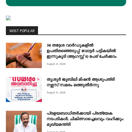
MOST POPULAR
38 തദ്ദേശ വാർഡുകളിൽ
ഉപതിരഞ്ഞെടുപ്പ്: വോട്ടർ പട്ടികയിൽ
ഇന്നുകൂടി (ആഗസ്റ്റ് 5) പേര് ചേർക്കാം
August 6, 2026
തൃശൂർ ജൂബിലി മിഷൻ ആശുപത്രി
നഴ്സസ് സമരം ഒത്തുതീർന്നു
August 6, 2026
പ്രളയബാധിതർക്കായി പ്രത്യേക
നടപടികൾ; ചികിത്സാച്ചെലവും വഹിക്കും:
മുഖ്യമന്ത്രി
August 6, 2026