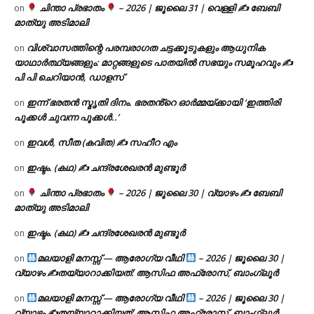
ചിന്താ പ്രഭാതം
– 2026 | ജൂലൈ 31 | വെള്ളി ✍
ബേബി
on
മാത്യു അടിമാലി
വിശ്വാസത്തിന്റെ പരമ്പരാഗത ചട്ടക്കൂടുകളും ആധുനിക
on
യാഥാർത്ഥ്യങ്ങളും: മാറ്റങ്ങളുടെ പാതയിൽ സഭയും സമൂഹവും ✍
പി പി ചെറിയാൻ, ഡാളസ്
ഇന്ന് ഭരതൻ സ്മൃതി ദിനം. ഭരതൻ്റെ ഓർമ്മയ്ക്കായി ‘ഇത്തിരി
on
പൂക്കൾ ചുവന്ന പൂക്കൾ..’
ഇവൾ, സീത (കവിത) ✍ സഹീറ എം
on
ഇഷ്ടം. (കഥ) ✍ ചന്ദ്രശേഖരൻ മുണ്ടൂർ
on
ചിന്താ പ്രഭാതം
– 2026 | ജൂലൈ 30 | വ്യാഴം ✍
ബേബി
on
മാത്യു അടിമാലി
ഇഷ്ടം. (കഥ) ✍ ചന്ദ്രശേഖരൻ മുണ്ടൂർ
on
മലയാളി മനസ്സ് — ആരോഗ്യ വീഥി
– 2026 | ജൂലൈ 30 |
on
വ്യാഴം ✍
തയ്യാറാക്കിയത്: ആസിഫ അഫ്രോസ്, ബാംഗ്ലൂർ
മലയാളി മനസ്സ് — ആരോഗ്യ വീഥി
– 2026 | ജൂലൈ 30 |
on
വ്യാഴം ✍
തയ്യാറാക്കിയത്: ആസിഫ അഫ്രോസ്, ബാംഗ്ലൂർ