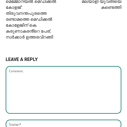
മെമ്മോറിയൽ മെഡിക്കൽ
മലയാളി യുവതിയെ
കോളജ്’:
കണ്ടെത്തി
തിരുവനന്തപുരത്തെ
രണ്ടാമത്തെ മെഡിക്കൽ
കോളേജിന് കെ.
കരുണാകരൻ്റെ പേര്;
സർക്കാർ ഉത്തരവിറങ്ങി
LEAVE A REPLY
Comment:
Nam