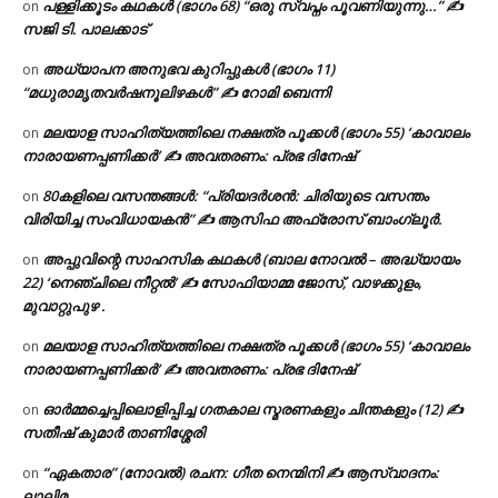
പള്ളിക്കൂടം കഥകൾ (ഭാഗം 68) “ഒരു സ്വപ്നം പൂവണിയുന്നു…” ✍
on
സജി ടി. പാലക്കാട്
അധ്യാപന അനുഭവ കുറിപ്പുകൾ (ഭാഗം 11)
on
“മധുരാമൃതവർഷനൂലിഴകൾ” ✍ റോമി ബെന്നി
മലയാള സാഹിത്യത്തിലെ നക്ഷത്ര പൂക്കൾ (ഭാഗം 55) ‘കാവാലം
on
നാരായണപ്പണിക്കർ’ ✍ അവതരണം: പ്രഭ ദിനേഷ്
80കളിലെ വസന്തങ്ങൾ: “പ്രിയദർശൻ: ചിരിയുടെ വസന്തം
on
വിരിയിച്ച സംവിധായകൻ” ✍ ആസിഫ അഫ്രോസ് ബാംഗ്ലൂർ.
അപ്പുവിന്റെ സാഹസിക കഥകൾ (ബാല നോവൽ – അദ്ധ്യായം
on
22) ‘നെഞ്ചിലെ നീറ്റൽ’ ✍ സോഫിയാമ്മ ജോസ്, വാഴക്കുളം,
മുവാറ്റുപുഴ .
മലയാള സാഹിത്യത്തിലെ നക്ഷത്ര പൂക്കൾ (ഭാഗം 55) ‘കാവാലം
on
നാരായണപ്പണിക്കർ’ ✍ അവതരണം: പ്രഭ ദിനേഷ്
ഓർമ്മച്ചെപ്പിലൊളിപ്പിച്ച ഗതകാല സ്മരണകളും ചിന്തകളും (12) ✍
on
സതീഷ് കുമാർ താണിശ്ശേരി
“ഏകതാര” (നോവൽ) രചന: ഗീത നെന്മിനി ✍ ആസ്വാദനം:
on
ലാലിമ