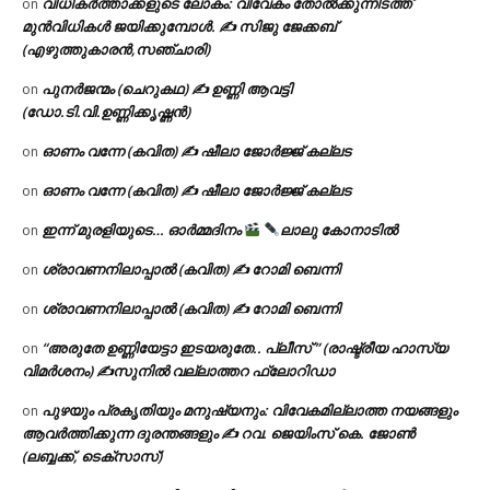
വിധികർത്താക്കളുടെ ലോകം: വിവേകം തോൽക്കുന്നിടത്ത്
on
മുൻവിധികൾ ജയിക്കുമ്പോൾ. ✍️ സിജു ജേക്കബ്
(എഴുത്തുകാരൻ,സഞ്ചാരി)
പുനർജന്മം (ചെറുകഥ) ✍ ഉണ്ണി ആവട്ടി
on
(ഡോ.ടി.വി.ഉണ്ണിക്കൃഷ്ണൻ)
ഓണം വന്നേ (കവിത) ✍ ഷീലാ ജോർജ്ജ് കല്ലട
on
ഓണം വന്നേ (കവിത) ✍ ഷീലാ ജോർജ്ജ് കല്ലട
on
ഇന്ന് മുരളിയുടെ… ഓർമ്മദിനം
ലാലു കോനാടിൽ
on
ശ്രാവണനിലാപ്പാൽ (കവിത) ✍ റോമി ബെന്നി
on
ശ്രാവണനിലാപ്പാൽ (കവിത) ✍ റോമി ബെന്നി
on
“അരുതേ ഉണ്ണിയേട്ടാ ഇടയരുതേ.. പ്ലീസ് ” (രാഷ്ട്രീയ ഹാസ്യ
on
വിമർശനം) ✍സുനിൽ വല്ലാത്തറ ഫ്ലോറിഡാ
പുഴയും പ്രകൃതിയും മനുഷ്യനും: വിവേകമില്ലാത്ത നയങ്ങളും
on
ആവർത്തിക്കുന്ന ദുരന്തങ്ങളും ✍ റവ. ജെയിംസ് കെ. ജോൺ
(ലബ്ബക്ക്, ടെക്സാസ്)