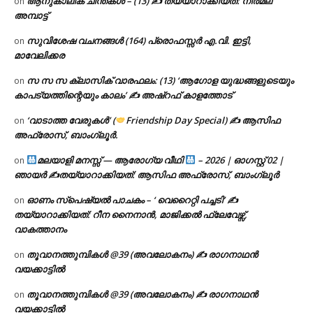
ആനുകാലിക ചിന്തകൾ – (13) ✍ തയ്യാറാക്കിയത്: നിർമല
on
അമ്പാട്ട്
സുവിശേഷ വചനങ്ങൾ (164) പ്രൊഫസ്സർ എ.വി. ഇട്ടി,
on
മാവേലിക്കര
സ സ സ ക്ലാസിക് വാരഫലം: (13) ‘ആഗോള യുദ്ധങ്ങളുടെയും
on
കാപട്യത്തിന്റെയും കാലം’ ✍ അഷ്റഫ് കാളത്തോട്
‘വാടാത്ത വേരുകൾ’ (
Friendship Day Special) ✍ ആസിഫ
on
അഫ്രോസ്, ബാംഗ്ലൂർ.
മലയാളി മനസ്സ് — ആരോഗ്യ വീഥി
– 2026 | ഓഗസ്റ്റ് 02 |
on
ഞായർ ✍
തയ്യാറാക്കിയത്: ആസിഫ അഫ്രോസ്, ബാംഗ്ലൂർ
ഓണം സ്പെഷ്യൽ പാചകം – ‘ വെറൈറ്റി പച്ചടി’ ✍
on
തയ്യാറാക്കിയത്: റീന നൈനാൻ, മാജിക്കൽ ഫ്ലേവേഴ്സ്,
വാകത്താനം
തൂവാനത്തുമ്പികൾ @39 (അവലോകനം) ✍ രാഗനാഥൻ
on
വയക്കാട്ടിൽ
തൂവാനത്തുമ്പികൾ @39 (അവലോകനം) ✍ രാഗനാഥൻ
on
വയക്കാട്ടിൽ