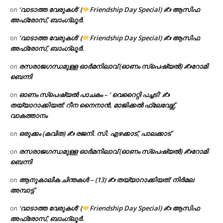
‘വാടാത്ത വേരുകൾ’ (
Friendship Day Special) ✍ ആസിഫ
on
അഫ്രോസ്, ബാംഗ്ലൂർ.
‘വാടാത്ത വേരുകൾ’ (
Friendship Day Special) ✍ ആസിഫ
on
അഫ്രോസ്, ബാംഗ്ലൂർ.
രസരാജഗന്ധമുള്ള ഓർമനിലാവ് (ഓണം സ്‌പെഷ്യൽ) ✍റോമി
on
ബെന്നി
ഓണം സ്പെഷ്യൽ പാചകം – ‘ വെറൈറ്റി പച്ചടി’ ✍
on
തയ്യാറാക്കിയത്: റീന നൈനാൻ, മാജിക്കൽ ഫ്ലേവേഴ്സ്,
വാകത്താനം
ഒരുക്കം (കവിത) ✍ രജനി. സി. എഴക്കാട്, പാലക്കാട്
on
രസരാജഗന്ധമുള്ള ഓർമനിലാവ് (ഓണം സ്‌പെഷ്യൽ) ✍റോമി
on
ബെന്നി
ആനുകാലിക ചിന്തകൾ – (13) ✍ തയ്യാറാക്കിയത്: നിർമല
on
അമ്പാട്ട്
‘വാടാത്ത വേരുകൾ’ (
Friendship Day Special) ✍ ആസിഫ
on
അഫ്രോസ്, ബാംഗ്ലൂർ.