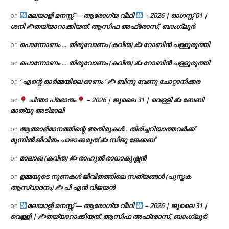
മലയാളി മനസ്സ് — ആരോഗ്യ വീഥി
– 2026 | ഓഗസ്റ്റ് 01 |
on
ശനി ✍
തയ്യാറാക്കിയത്: ആസിഫ അഫ്രോസ്, ബാംഗ്ലൂർ
പൊന്നോണം … തിരുവോണം (കവിത) ✍ റോബിൻ പള്ളുരുത്തി
on
പൊന്നോണം … തിരുവോണം (കവിത) ✍ റോബിൻ പള്ളുരുത്തി
on
‘ എന്റെ ഓർമ്മയിലെ ഓണം ‘ ✍ ബിന്ദു വേണു ചോറ്റാനിക്കര
on
ചിന്താ പ്രഭാതം
– 2026 | ജൂലൈ 31 | വെള്ളി ✍
ബേബി
on
മാത്യു അടിമാലി
ആത്മാഭിമാനത്തിന്റെ അതിരുകൾ.. തിരിച്ചറിയാത്തവർക്ക്
on
മുന്നിൽ ജീവിതം പാഴാക്കരുത് ✍️ സിജു ജേക്കബ്
മാലാഖ (കവിത) ✍ രാഹുൽ രാധാകൃഷ്ണൻ
on
ഉമ്മയുടെ നുണകൾ ജീവിതത്തിലെ സത്യങ്ങൾ (പുസ്തക
on
ആസ്വാദനം) ✍ പി എൻ വിജയൻ
മലയാളി മനസ്സ് — ആരോഗ്യ വീഥി
– 2026 | ജൂലൈ 31 |
on
വെള്ളി | ✍
തയ്യാറാക്കിയത്: ആസിഫ അഫ്രോസ്, ബാംഗ്ലൂർ