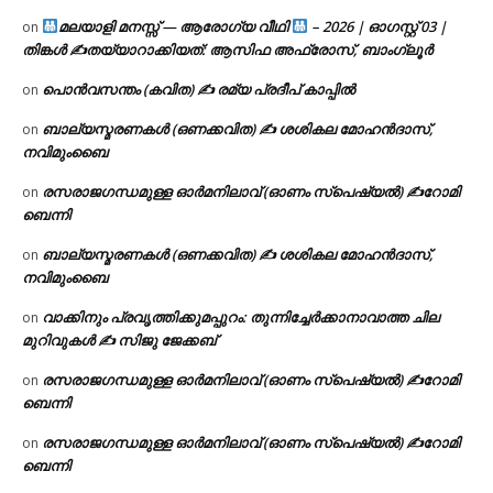
മലയാളി മനസ്സ് — ആരോഗ്യ വീഥി
– 2026 | ഓഗസ്റ്റ് 03 |
on
തിങ്കൾ ✍
തയ്യാറാക്കിയത്: ആസിഫ അഫ്രോസ്, ബാംഗ്ലൂർ
പൊൻവസന്തം (കവിത) ✍ രമ്യ പ്രദീപ് കാപ്പിൽ
on
ബാല്യസ്മരണകൾ (ഒണക്കവിത) ✍ ശശികല മോഹൻദാസ്,
on
നവിമുംബൈ
രസരാജഗന്ധമുള്ള ഓർമനിലാവ് (ഓണം സ്‌പെഷ്യൽ) ✍റോമി
on
ബെന്നി
ബാല്യസ്മരണകൾ (ഒണക്കവിത) ✍ ശശികല മോഹൻദാസ്,
on
നവിമുംബൈ
വാക്കിനും പ്രവൃത്തിക്കുമപ്പുറം: തുന്നിച്ചേർക്കാനാവാത്ത ചില
on
മുറിവുകൾ ✍️ സിജു ജേക്കബ്
രസരാജഗന്ധമുള്ള ഓർമനിലാവ് (ഓണം സ്‌പെഷ്യൽ) ✍റോമി
on
ബെന്നി
രസരാജഗന്ധമുള്ള ഓർമനിലാവ് (ഓണം സ്‌പെഷ്യൽ) ✍റോമി
on
ബെന്നി