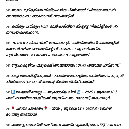
അഭ്രപാളികളിലെ നിത്യഹരിത ചിത്രങ്ങൾ “ചിത്രശലഭം” ✍
on
അവലോകനം: രാഗനാഥൻ വയക്കാട്ടിൽ
കതിരും പതിരും (103) “വേർപാടിൻ്റെ നിശ്ശബ്ദ നിലവിളികൾ” ✍
on
ജസിയഷാജഹാൻ.
സ സ സ ക്ലാസിക് വാരഫലം: (8) ‘ചരിത്രത്തിന്റെ ചാരങ്ങളിൽ
on
തോണ്ടി വർത്തമാനത്തിന്റെ വിചാരണ – ഒരു ദാർശനിക
പുനർവായന’ ✍ ലേഖനം: അഷ്റഫ് കാളത്തോട്
സ്നേഹകുടീരം എട്ടുകെട്ട് (അദ്ധ്യായം 10) ✍ ശ്യാമള ഹരിദാസ്
on
പടുവ പെയിന്റിംഗുകൾ – പശ്ചിമ ബംഗാളിലെ പവിത്രമായ ചുരുൾ
on
ചിത്രങ്ങൾ (ലഘു വിവരണം) ✍ജിഷ ദിലീപ് ഡൽഹി
മലയാളി മനസ്സ് — ആരോഗ്യ വീഥി
– 2026 | ജൂലൈ 18 |
on
ശനി ✍
തയ്യാറാക്കിയത്: ആസിഫ അഫ്രോസ്, ബാംഗ്ലൂർ
ചിന്താ പ്രഭാതം
– 2026 | ജൂലൈ 18 | ശനി ✍
ബേബി
on
മാത്യു അടിമാലി
മലയാള സാഹിത്യത്തിലെ നക്ഷത്ര പൂക്കൾ (ഭാഗം 55) ‘കാവാലം
on