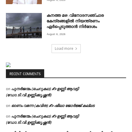
കനത്ത മഴ: വിനോദസഞ്ചാര
കേന്ദ്രങ്ങളിൽ നിയന്ത്രണം
ഏർപ്പെടുത്താൻ നിർദേശം
August 6, 2026
Load more
RECENT COMMENTS
പുനർജന്മം (ചെറുകഥ) ✍ ഉണ്ണി ആവട്ടി
on
(ഡോ.ടി.വി.ഉണ്ണിക്കൃഷ്ണൻ)
ഓണം വന്നേ (കവിത) ✍ ഷീലാ ജോർജ്ജ് കല്ലട
on
പുനർജന്മം (ചെറുകഥ) ✍ ഉണ്ണി ആവട്ടി
on
(ഡോ.ടി.വി.ഉണ്ണിക്കൃഷ്ണൻ)