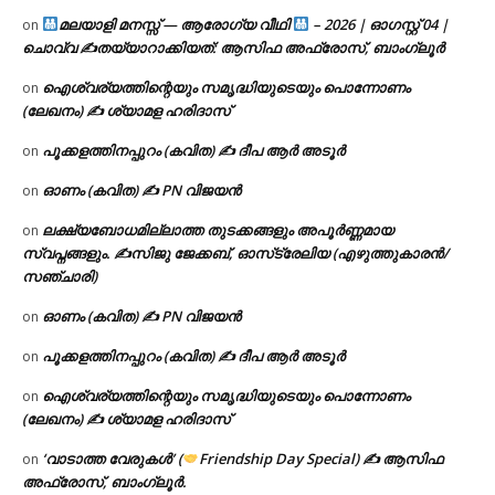
മലയാളി മനസ്സ് — ആരോഗ്യ വീഥി
– 2026 | ഓഗസ്റ്റ് 04 |
on
ചൊവ്വ ✍
തയ്യാറാക്കിയത്: ആസിഫ അഫ്രോസ്, ബാംഗ്ലൂർ
ഐശ്വര്യത്തിന്റെയും സമൃദ്ധിയുടെയും പൊന്നോണം
on
(ലേഖനം) ✍ ശ്യാമള ഹരിദാസ്
പൂക്കളത്തിനപ്പുറം (കവിത) ✍ ദീപ ആർ അടൂർ
on
ഓണം (കവിത) ✍ PN വിജയൻ
on
ലക്ഷ്യബോധമില്ലാത്ത തുടക്കങ്ങളും അപൂർണ്ണമായ
on
സ്വപ്നങ്ങളും. ✍️സിജു ജേക്കബ്, ഓസ്‌ട്രേലിയ (എഴുത്തുകാരൻ/
സഞ്ചാരി)
ഓണം (കവിത) ✍ PN വിജയൻ
on
പൂക്കളത്തിനപ്പുറം (കവിത) ✍ ദീപ ആർ അടൂർ
on
ഐശ്വര്യത്തിന്റെയും സമൃദ്ധിയുടെയും പൊന്നോണം
on
(ലേഖനം) ✍ ശ്യാമള ഹരിദാസ്
‘വാടാത്ത വേരുകൾ’ (
Friendship Day Special) ✍ ആസിഫ
on
അഫ്രോസ്, ബാംഗ്ലൂർ.