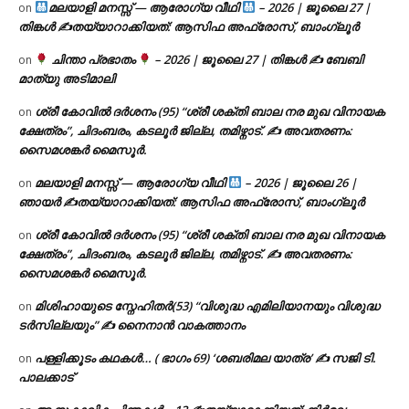
മലയാളി മനസ്സ് — ആരോഗ്യ വീഥി
– 2026 | ജൂലൈ 27 |
on
തിങ്കൾ ✍
തയ്യാറാക്കിയത്: ആസിഫ അഫ്രോസ്, ബാംഗ്ലൂർ
ചിന്താ പ്രഭാതം
– 2026 | ജൂലൈ 27 | തിങ്കൾ ✍
ബേബി
on
മാത്യു അടിമാലി
ശ്രീ കോവിൽ ദർശനം (95) “ശ്രീ ശക്തി ബാല നര മുഖ വിനായക
on
ക്ഷേത്രം”, ചിദംബരം, കടലൂർ ജില്ല, തമിഴ്നാട്. ✍ അവതരണം:
സൈമശങ്കർ മൈസൂർ.
മലയാളി മനസ്സ് — ആരോഗ്യ വീഥി
– 2026 | ജൂലൈ 26 |
on
ഞായർ ✍
തയ്യാറാക്കിയത്: ആസിഫ അഫ്രോസ്, ബാംഗ്ലൂർ
ശ്രീ കോവിൽ ദർശനം (95) “ശ്രീ ശക്തി ബാല നര മുഖ വിനായക
on
ക്ഷേത്രം”, ചിദംബരം, കടലൂർ ജില്ല, തമിഴ്നാട്. ✍ അവതരണം:
സൈമശങ്കർ മൈസൂർ.
മിശിഹായുടെ സ്നേഹിതർ(53) “വിശുദ്ധ എമിലിയാനയും വിശുദ്ധ
on
ടര്‍സില്ലയും” ✍ നൈനാൻ വാകത്താനം
പള്ളിക്കൂടം കഥകൾ… ( ഭാഗം 69) ‘ശബരിമല യാത്ര’ ✍ സജി ടി.
on
പാലക്കാട്