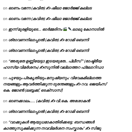
ഓണം വന്നേ (കവിത) ✍ ഷീലാ ജോർജ്ജ് കല്ലട
on
ഓണം വന്നേ (കവിത) ✍ ഷീലാ ജോർജ്ജ് കല്ലട
on
ഇന്ന് മുരളിയുടെ… ഓർമ്മദിനം
ലാലു കോനാടിൽ
on
ശ്രാവണനിലാപ്പാൽ (കവിത) ✍ റോമി ബെന്നി
on
ശ്രാവണനിലാപ്പാൽ (കവിത) ✍ റോമി ബെന്നി
on
“അരുതേ ഉണ്ണിയേട്ടാ ഇടയരുതേ.. പ്ലീസ് ” (രാഷ്ട്രീയ
on
ഹാസ്യ വിമർശനം) ✍സുനിൽ വല്ലാത്തറ ഫ്ലോറിഡാ
പുഴയും പ്രകൃതിയും മനുഷ്യനും: വിവേകമില്ലാത്ത
on
നയങ്ങളും ആവർത്തിക്കുന്ന ദുരന്തങ്ങളും ✍ റവ. ജെയിംസ്
കെ. ജോൺ (ലബ്ബക്ക്, ടെക്സാസ്)
ഓണക്കാലം….. (കവിത) ✍ വി.കെ. അശോകൻ
on
ശ്രാവണനിലാപ്പാൽ (കവിത) ✍ റോമി ബെന്നി
on
“വാക്കുകൾ ആയുധമാകാതിരിക്കട്ടെ: ബന്ധങ്ങൾ
on
കാത്തുസൂക്ഷിക്കുന്ന നവവിമർശന സംസ്കാരം” ✍️ സിജു