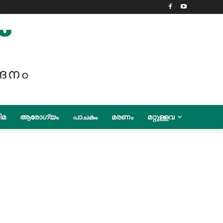
ിമ
ആരോഗ്യം
പാചകം
മരണം
മറ്റുള്ളവ