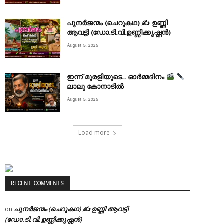
പുനർജന്മം (ചെറുകഥ) ✍ ഉണ്ണി
ആവട്ടി (ഡോ.ടി.വി.ഉണ്ണിക്കൃഷ്ണൻ)
August 5, 2026
ഇന്ന് മുരളിയുടെ… ഓർമ്മദിനം
ലാലു കോനാടിൽ
August 5, 2026
Load more
RECENT COMMENTS
പുനർജന്മം (ചെറുകഥ) ✍ ഉണ്ണി ആവട്ടി
on
(ഡോ.ടി.വി.ഉണ്ണിക്കൃഷ്ണൻ)