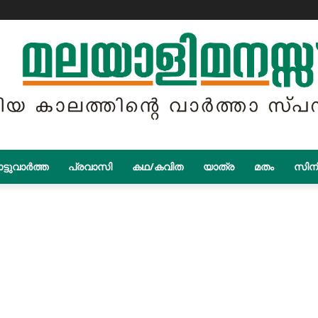
ട്ടുവാർത്ത
പ്രവാസി
കഥ/കവിത
യാത്ര
മതം
സിന