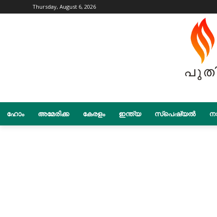
Thursday, August 6, 2026
ഹോം
അമേരിക്ക
കേരളം
ഇന്ത്യ
സ്പെഷ്യൽ
നാ