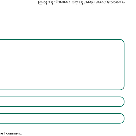
:ഇരുനൂറിലേറെ ആളുകളെ കണ്ടെത്തണം
Name:*
Email:*
me I comment.