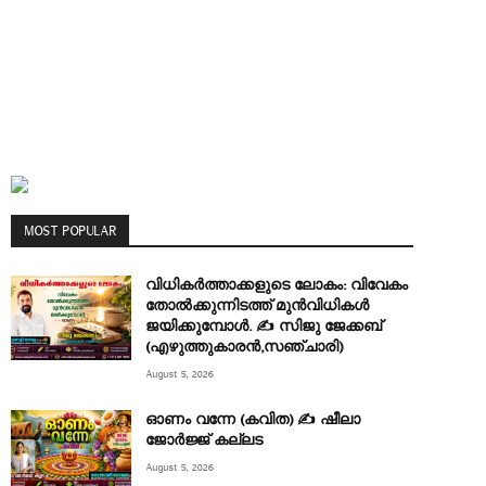
MOST POPULAR
വിധികർത്താക്കളുടെ ലോകം: വിവേകം
തോൽക്കുന്നിടത്ത് മുൻവിധികൾ
ജയിക്കുമ്പോൾ. ✍️ സിജു ജേക്കബ്
(എഴുത്തുകാരൻ,സഞ്ചാരി)
August 5, 2026
ഓണം വന്നേ (കവിത) ✍ ഷീലാ
ജോർജ്ജ് കല്ലട
August 5, 2026