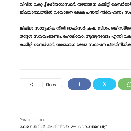
വിവിധ വകുപ്പ് ഉദ്യോഗസ്ഥര്‍, വയോജന കമ്മിറ്റി മെമ്പര്‍മാ
ജില്ലാതലത്തില്‍ വയോജന ക്ഷേമ പദ്ധതി നിര്‍വഹണം സംബന്ധ
ജില്ലാ സാമൂഹിക നീതി ഓഫീസര്‍ ഷംല ബീഗം, രജിസ്‌ട്രേ
തദ്ദേശ സ്വയംഭരണം, ഹോമിയോ, ആയുര്‍വേദം എന്നീ വകുപ്
കമ്മിറ്റി മെമ്പര്‍മാര്‍, വയോജന ക്ഷേമ സ്ഥാപന പ്രതിനിധികള
Share
Previous article
കേരളത്തിൽ അതിതീവ്ര മഴ: റെഡ് അലർട്ട്