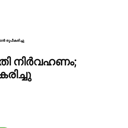
്‍ രൂപീകരിച്ചു
തി നിര്‍വഹണം;
കരിച്ചു