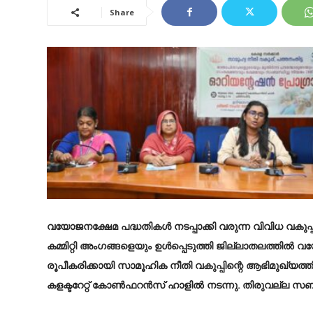
Share
വയോജനക്ഷേമ പദ്ധതികള്‍ നടപ്പാക്കി വരുന്ന വിവിധ വ
കമ്മിറ്റി അംഗങ്ങളെയും ഉള്‍പ്പെടുത്തി ജില്ലാതലത്തില്‍
രൂപീകരിക്കായി സാമൂഹിക നീതി വകുപ്പിന്റെ ആഭിമുഖ്യത്തി
കളക്ടറേറ്റ് കോണ്‍ഫറന്‍സ് ഹാളില്‍ നടന്നു. തിരുവല്ല സബ