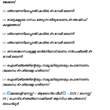
ജേക്കബ്
ശ്രാവണനിലാപ്പാൽ (കവിത) ✍ റോമി ബെന്നി
on
വേരുകളുടെ ഗന്ധം തേടുന്ന തിരുവോണം ✍ അഷ്റഫ്
on
കാളത്തോട്
ശ്രാവണനിലാപ്പാൽ (കവിത) ✍ റോമി ബെന്നി
on
ശ്രാവണനിലാപ്പാൽ (കവിത) ✍ റോമി ബെന്നി
on
രസരാജഗന്ധമുള്ള ഓർമനിലാവ് (ഓണം സ്‌പെഷ്യൽ) ✍
on
റോമി ബെന്നി
ഐശ്വര്യത്തിന്റെയും സമൃദ്ധിയുടെയും പൊന്നോണം
on
(ലേഖനം) ✍ ശ്യാമള ഹരിദാസ്
ഐശ്വര്യത്തിന്റെയും സമൃദ്ധിയുടെയും പൊന്നോണം
on
(ലേഖനം) ✍ ശ്യാമള ഹരിദാസ്
മലയാളി മനസ്സ് — ആരോഗ്യ വീഥി
– 2026 | ഓഗസ്റ്റ്
on
04 | ചൊവ്വ ✍
തയ്യാറാക്കിയത്: ആസിഫ അഫ്രോസ്,
ബാംഗ്ലൂർ