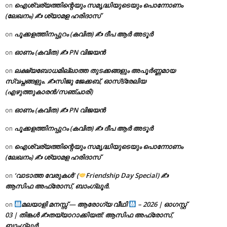
ഐശ്വര്യത്തിന്റെയും സമൃദ്ധിയുടെയും പൊന്നോണം
on
(ലേഖനം) ✍ ശ്യാമള ഹരിദാസ്
പൂക്കളത്തിനപ്പുറം (കവിത) ✍ ദീപ ആർ അടൂർ
on
ഓണം (കവിത) ✍ PN വിജയൻ
on
ലക്ഷ്യബോധമില്ലാത്ത തുടക്കങ്ങളും അപൂർണ്ണമായ
on
സ്വപ്നങ്ങളും. ✍️സിജു ജേക്കബ്, ഓസ്‌ട്രേലിയ
(എഴുത്തുകാരൻ/സഞ്ചാരി)
ഓണം (കവിത) ✍ PN വിജയൻ
on
പൂക്കളത്തിനപ്പുറം (കവിത) ✍ ദീപ ആർ അടൂർ
on
ഐശ്വര്യത്തിന്റെയും സമൃദ്ധിയുടെയും പൊന്നോണം
on
(ലേഖനം) ✍ ശ്യാമള ഹരിദാസ്
‘വാടാത്ത വേരുകൾ’ (
Friendship Day Special) ✍
on
ആസിഫ അഫ്രോസ്, ബാംഗ്ലൂർ.
മലയാളി മനസ്സ് — ആരോഗ്യ വീഥി
– 2026 | ഓഗസ്റ്റ്
on
03 | തിങ്കൾ ✍
തയ്യാറാക്കിയത്: ആസിഫ അഫ്രോസ്,
ബാംഗ്ലൂർ