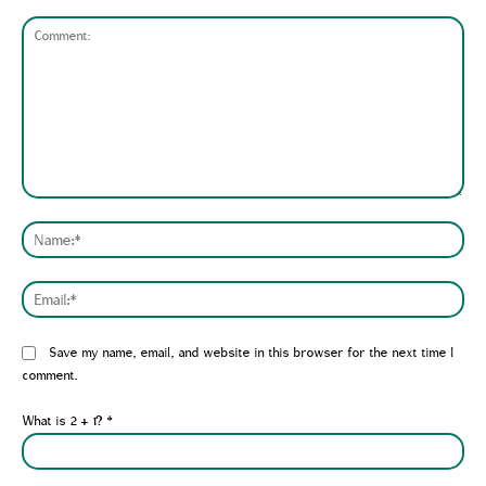
Comment:
Nam
Emai
Website:
Save my name, email, and website in this browser for the next time I
comment.
What is 2 + 1?
*