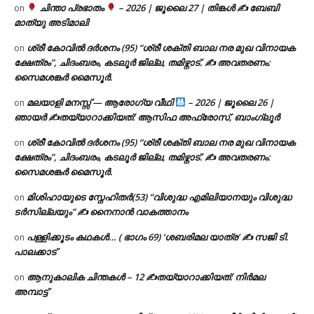
ചിന്താ പ്രഭാതം
– 2026 | ജൂലൈ 27 | തിങ്കൾ ✍
ബേബി
on
മാത്യു അടിമാലി
ശ്രീ കോവിൽ ദർശനം (95) “ശ്രീ ശക്തി ബാല നര മുഖ വിനായക
on
ക്ഷേത്രം”, ചിദംബരം, കടലൂർ ജില്ല, തമിഴ്നാട്. ✍ അവതരണം:
സൈമശങ്കർ മൈസൂർ.
മലയാളി മനസ്സ് — ആരോഗ്യ വീഥി
– 2026 | ജൂലൈ 26 |
on
ഞായർ ✍
തയ്യാറാക്കിയത്: ആസിഫ അഫ്രോസ്, ബാംഗ്ലൂർ
ശ്രീ കോവിൽ ദർശനം (95) “ശ്രീ ശക്തി ബാല നര മുഖ വിനായക
on
ക്ഷേത്രം”, ചിദംബരം, കടലൂർ ജില്ല, തമിഴ്നാട്. ✍ അവതരണം:
സൈമശങ്കർ മൈസൂർ.
മിശിഹായുടെ സ്നേഹിതർ(53) “വിശുദ്ധ എമിലിയാനയും വിശുദ്ധ
on
ടര്‍സില്ലയും” ✍ നൈനാൻ വാകത്താനം
പള്ളിക്കൂടം കഥകൾ… ( ഭാഗം 69) ‘ശബരിമല യാത്ര’ ✍ സജി ടി.
on
പാലക്കാട്
ആനുകാലിക ചിന്തകൾ – 12 ✍തയ്യാറാക്കിയത്: നിർമല
on
അമ്പാട്ട്