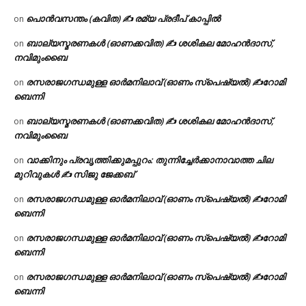
പൊൻവസന്തം (കവിത) ✍ രമ്യ പ്രദീപ് കാപ്പിൽ
on
ബാല്യസ്മരണകൾ (ഓണക്കവിത) ✍ ശശികല മോഹൻദാസ്,
on
നവിമുംബൈ
രസരാജഗന്ധമുള്ള ഓർമനിലാവ് (ഓണം സ്‌പെഷ്യൽ) ✍റോമി
on
ബെന്നി
ബാല്യസ്മരണകൾ (ഓണക്കവിത) ✍ ശശികല മോഹൻദാസ്,
on
നവിമുംബൈ
വാക്കിനും പ്രവൃത്തിക്കുമപ്പുറം: തുന്നിച്ചേർക്കാനാവാത്ത ചില
on
മുറിവുകൾ ✍️ സിജു ജേക്കബ്
രസരാജഗന്ധമുള്ള ഓർമനിലാവ് (ഓണം സ്‌പെഷ്യൽ) ✍റോമി
on
ബെന്നി
രസരാജഗന്ധമുള്ള ഓർമനിലാവ് (ഓണം സ്‌പെഷ്യൽ) ✍റോമി
on
ബെന്നി
രസരാജഗന്ധമുള്ള ഓർമനിലാവ് (ഓണം സ്‌പെഷ്യൽ) ✍റോമി
on
ബെന്നി