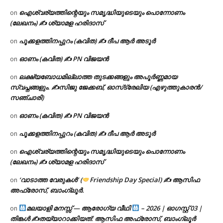
ഐശ്വര്യത്തിന്റെയും സമൃദ്ധിയുടെയും പൊന്നോണം
on
(ലേഖനം) ✍ ശ്യാമള ഹരിദാസ്
പൂക്കളത്തിനപ്പുറം (കവിത) ✍ ദീപ ആർ അടൂർ
on
ഓണം (കവിത) ✍ PN വിജയൻ
on
ലക്ഷ്യബോധമില്ലാത്ത തുടക്കങ്ങളും അപൂർണ്ണമായ
on
സ്വപ്നങ്ങളും. ✍️സിജു ജേക്കബ്, ഓസ്‌ട്രേലിയ (എഴുത്തുകാരൻ/
സഞ്ചാരി)
ഓണം (കവിത) ✍ PN വിജയൻ
on
പൂക്കളത്തിനപ്പുറം (കവിത) ✍ ദീപ ആർ അടൂർ
on
ഐശ്വര്യത്തിന്റെയും സമൃദ്ധിയുടെയും പൊന്നോണം
on
(ലേഖനം) ✍ ശ്യാമള ഹരിദാസ്
‘വാടാത്ത വേരുകൾ’ (
Friendship Day Special) ✍ ആസിഫ
on
അഫ്രോസ്, ബാംഗ്ലൂർ.
മലയാളി മനസ്സ് — ആരോഗ്യ വീഥി
– 2026 | ഓഗസ്റ്റ് 03 |
on
തിങ്കൾ ✍
തയ്യാറാക്കിയത്: ആസിഫ അഫ്രോസ്, ബാംഗ്ലൂർ