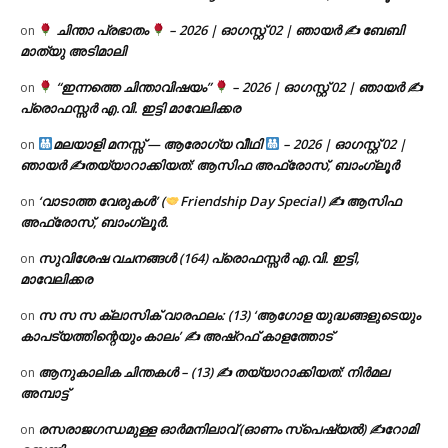
ചിന്താ പ്രഭാതം
– 2026 | ഓഗസ്റ്റ് 02 | ഞായർ ✍
ബേബി
on
മാത്യു അടിമാലി
“ഇന്നത്തെ ചിന്താവിഷയം”
– 2026 | ഓഗസ്റ്റ് 02 | ഞായർ ✍
on
പ്രൊഫസ്സർ എ.വി. ഇട്ടി മാവേലിക്കര
മലയാളി മനസ്സ് — ആരോഗ്യ വീഥി
– 2026 | ഓഗസ്റ്റ് 02 |
on
ഞായർ ✍
തയ്യാറാക്കിയത്: ആസിഫ അഫ്രോസ്, ബാംഗ്ലൂർ
‘വാടാത്ത വേരുകൾ’ (
Friendship Day Special) ✍ ആസിഫ
on
അഫ്രോസ്, ബാംഗ്ലൂർ.
സുവിശേഷ വചനങ്ങൾ (164) പ്രൊഫസ്സർ എ.വി. ഇട്ടി,
on
മാവേലിക്കര
സ സ സ ക്ലാസിക് വാരഫലം: (13) ‘ആഗോള യുദ്ധങ്ങളുടെയും
on
കാപട്യത്തിന്റെയും കാലം’ ✍ അഷ്റഫ് കാളത്തോട്
ആനുകാലിക ചിന്തകൾ – (13) ✍ തയ്യാറാക്കിയത്: നിർമല
on
അമ്പാട്ട്
രസരാജഗന്ധമുള്ള ഓർമനിലാവ് (ഓണം സ്‌പെഷ്യൽ) ✍റോമി
on