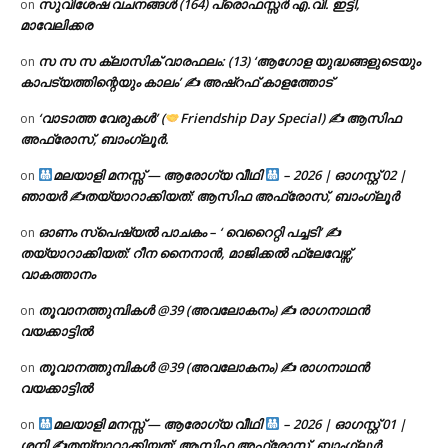
സുവിശേഷ വചനങ്ങൾ (164) പ്രൊഫസ്സർ എ.വി. ഇട്ടി,
on
മാവേലിക്കര
സ സ സ ക്ലാസിക് വാരഫലം: (13) ‘ആഗോള യുദ്ധങ്ങളുടെയും
on
കാപട്യത്തിന്റെയും കാലം’ ✍ അഷ്റഫ് കാളത്തോട്
‘വാടാത്ത വേരുകൾ’ (
Friendship Day Special) ✍ ആസിഫ
on
അഫ്രോസ്, ബാംഗ്ലൂർ.
മലയാളി മനസ്സ് — ആരോഗ്യ വീഥി
– 2026 | ഓഗസ്റ്റ് 02 |
on
ഞായർ ✍
തയ്യാറാക്കിയത്: ആസിഫ അഫ്രോസ്, ബാംഗ്ലൂർ
ഓണം സ്പെഷ്യൽ പാചകം – ‘ വെറൈറ്റി പച്ചടി’ ✍
on
തയ്യാറാക്കിയത്: റീന നൈനാൻ, മാജിക്കൽ ഫ്ലേവേഴ്സ്,
വാകത്താനം
തൂവാനത്തുമ്പികൾ @39 (അവലോകനം) ✍ രാഗനാഥൻ
on
വയക്കാട്ടിൽ
തൂവാനത്തുമ്പികൾ @39 (അവലോകനം) ✍ രാഗനാഥൻ
on
വയക്കാട്ടിൽ
മലയാളി മനസ്സ് — ആരോഗ്യ വീഥി
– 2026 | ഓഗസ്റ്റ് 01 |
on
ശനി ✍
തയ്യാറാക്കിയത്: ആസിഫ അഫ്രോസ്, ബാംഗ്ലൂർ