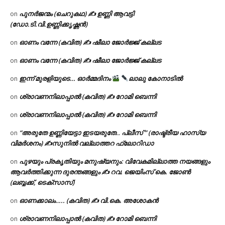
പുനർജന്മം (ചെറുകഥ) ✍ ഉണ്ണി ആവട്ടി
on
(ഡോ.ടി.വി.ഉണ്ണിക്കൃഷ്ണൻ)
ഓണം വന്നേ (കവിത) ✍ ഷീലാ ജോർജ്ജ് കല്ലട
on
ഓണം വന്നേ (കവിത) ✍ ഷീലാ ജോർജ്ജ് കല്ലട
on
ഇന്ന് മുരളിയുടെ… ഓർമ്മദിനം
ലാലു കോനാടിൽ
on
ശ്രാവണനിലാപ്പാൽ (കവിത) ✍ റോമി ബെന്നി
on
ശ്രാവണനിലാപ്പാൽ (കവിത) ✍ റോമി ബെന്നി
on
“അരുതേ ഉണ്ണിയേട്ടാ ഇടയരുതേ.. പ്ലീസ് ” (രാഷ്ട്രീയ ഹാസ്യ
on
വിമർശനം) ✍സുനിൽ വല്ലാത്തറ ഫ്ലോറിഡാ
പുഴയും പ്രകൃതിയും മനുഷ്യനും: വിവേകമില്ലാത്ത നയങ്ങളും
on
ആവർത്തിക്കുന്ന ദുരന്തങ്ങളും ✍ റവ. ജെയിംസ് കെ. ജോൺ
(ലബ്ബക്ക്, ടെക്സാസ്)
ഓണക്കാലം….. (കവിത) ✍ വി.കെ. അശോകൻ
on
ശ്രാവണനിലാപ്പാൽ (കവിത) ✍ റോമി ബെന്നി
on