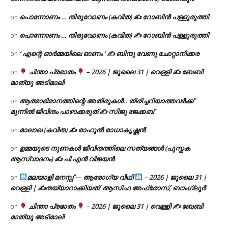
പൊന്നോണം … തിരുവോണം (കവിത) ✍ റോബിൻ പള്ളുരുത്തി
on
പൊന്നോണം … തിരുവോണം (കവിത) ✍ റോബിൻ പള്ളുരുത്തി
on
‘ എന്റെ ഓർമ്മയിലെ ഓണം ‘ ✍ ബിന്ദു വേണു ചോറ്റാനിക്കര
on
ചിന്താ പ്രഭാതം
– 2026 | ജൂലൈ 31 | വെള്ളി ✍
ബേബി
on
മാത്യു അടിമാലി
ആത്മാഭിമാനത്തിന്റെ അതിരുകൾ.. തിരിച്ചറിയാത്തവർക്ക്
on
മുന്നിൽ ജീവിതം പാഴാക്കരുത് ✍️ സിജു ജേക്കബ്
മാലാഖ (കവിത) ✍ രാഹുൽ രാധാകൃഷ്ണൻ
on
ഉമ്മയുടെ നുണകൾ ജീവിതത്തിലെ സത്യങ്ങൾ (പുസ്തക
on
ആസ്വാദനം) ✍ പി എൻ വിജയൻ
മലയാളി മനസ്സ് — ആരോഗ്യ വീഥി
– 2026 | ജൂലൈ 31 |
on
വെള്ളി | ✍
തയ്യാറാക്കിയത്: ആസിഫ അഫ്രോസ്, ബാംഗ്ലൂർ
ചിന്താ പ്രഭാതം
– 2026 | ജൂലൈ 31 | വെള്ളി ✍
ബേബി
on
മാത്യു അടിമാലി