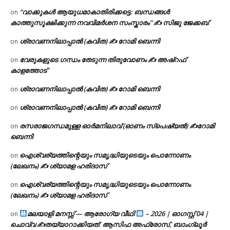
“വാക്കുകൾ ആയുധമാകാതിരിക്കട്ടെ: ബന്ധങ്ങൾ
on
കാത്തുസൂക്ഷിക്കുന്ന നവവിമർശന സംസ്കാരം” ✍️ സിജു ജേക്കബ്
ശ്രാവണനിലാപ്പാൽ (കവിത) ✍ റോമി ബെന്നി
on
വേരുകളുടെ ഗന്ധം തേടുന്ന തിരുവോണം ✍ അഷ്റഫ്
on
കാളത്തോട്
ശ്രാവണനിലാപ്പാൽ (കവിത) ✍ റോമി ബെന്നി
on
ശ്രാവണനിലാപ്പാൽ (കവിത) ✍ റോമി ബെന്നി
on
രസരാജഗന്ധമുള്ള ഓർമനിലാവ് (ഓണം സ്‌പെഷ്യൽ) ✍റോമി
on
ബെന്നി
ഐശ്വര്യത്തിന്റെയും സമൃദ്ധിയുടെയും പൊന്നോണം
on
(ലേഖനം) ✍ ശ്യാമള ഹരിദാസ്
ഐശ്വര്യത്തിന്റെയും സമൃദ്ധിയുടെയും പൊന്നോണം
on
(ലേഖനം) ✍ ശ്യാമള ഹരിദാസ്
മലയാളി മനസ്സ് — ആരോഗ്യ വീഥി
– 2026 | ഓഗസ്റ്റ് 04 |
on
ചൊവ്വ ✍
തയ്യാറാക്കിയത്: ആസിഫ അഫ്രോസ്, ബാംഗ്ലൂർ