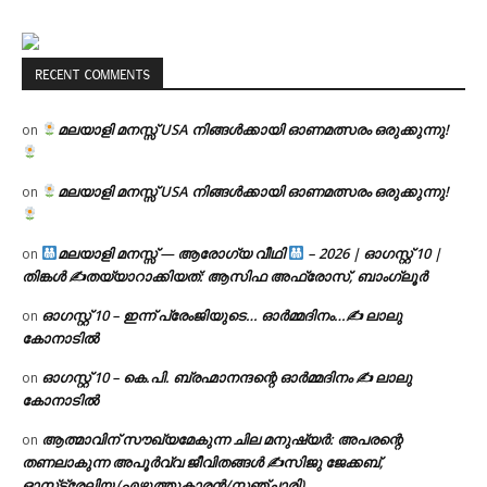
RECENT COMMENTS
മലയാളി മനസ്സ് USA നിങ്ങൾക്കായി ഓണമത്സരം ഒരുക്കുന്നു!
on
മലയാളി മനസ്സ് USA നിങ്ങൾക്കായി ഓണമത്സരം ഒരുക്കുന്നു!
on
മലയാളി മനസ്സ് — ആരോഗ്യ വീഥി
– 2026 | ഓഗസ്റ്റ് 10 |
on
തിങ്കൾ ✍
തയ്യാറാക്കിയത്: ആസിഫ അഫ്രോസ്, ബാംഗ്ലൂർ
ഓഗസ്റ്റ് 10 – ഇന്ന് പ്രേംജിയുടെ… ഓർമ്മദിനം…✍️ ലാലു
on
കോനാടിൽ
ഓഗസ്റ്റ് 10 – കെ.പി. ബ്രഹ്മാനന്ദന്റെ ഓർമ്മദിനം ✍️ ലാലു
on
കോനാടിൽ
ആത്മാവിന് സൗഖ്യമേകുന്ന ചില മനുഷ്യർ: അപരന്റെ
on
തണലാകുന്ന അപൂർവ്വ ജീവിതങ്ങൾ ✍️സിജു ജേക്കബ്,
ഓസ്‌ട്രേലിയ (എഴുത്തുകാരൻ/സഞ്ചാരി)