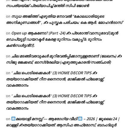
സപര്യയ്ക്ക് പ്രഖ്യാപിച്ച് മന്ത്രി സിപി ജോൺ
സുധ അജിത്ത് എഴുതിയ നോവൽ “കോലധാരിയുടെ
on
അഗ്നികുണ്ഡങ്ങള്‍” , ✍ പുസ്തക പരിചയം: കെ ആർ. മോഹൻദാസ്
Open up ആകണോ? (Part -24) ✍ പ്രശാന്ത് വാസുദേവ് (മുൻ
on
ഡെപ്യൂട്ടി ഡയറക്ടർ കേരള ടൂറിസം വകുപ്പ് & ടൂറിസം
കൺസൾട്ടൻ്റ്).
ചില മടങ്ങിവരവുകൾ മുറിവേൽപ്പിക്കാനുള്ളതാണ്! (ലേഖനം) ✍️
on
സിജു ജേക്കബ്, ഓസ്‌ട്രേലിയ (എഴുത്തുകാരൻ/സഞ്ചാരി)
‘ ചില പൊടിക്കൈകൾ ‘ (3) HOME DECOR TIPS ✍
on
തയ്യാറാക്കിയത്: റീന നൈനാൻ, മാജിക്കൽ ഫ്ലേവേഴ്സ്,
വാകത്താനം
‘ ചില പൊടിക്കൈകൾ ‘ (3) HOME DECOR TIPS ✍
on
തയ്യാറാക്കിയത്: റീന നൈനാൻ, മാജിക്കൽ ഫ്ലേവേഴ്സ്,
വാകത്താനം
മലയാളി മനസ്സ് — ആരോഗ്യ വീഥി
– 2026 | ജൂലൈ 24 |
on
വെള്ളി ✍
തയ്യാറാക്കിയത്: ആസിഫ അഫ്രോസ്, ബാംഗ്ലൂർ