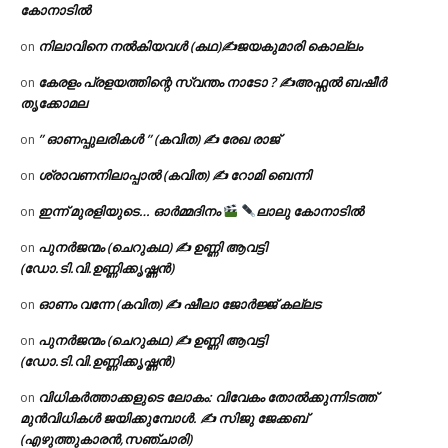
കോനാടിൽ
നിലാവിനെ നൽകിയവൾ (കഥ)✍ജയകുമാരി കൊല്ലം
on
കേരളം പ്രളയത്തിന്റെ സ്വന്തം നാടോ ? ✍️അഫ്സൽ ബഷീർ
on
തൃക്കോമല
” ഓണപ്പുലരികൾ ” (കവിത) ✍ രേഖ രാജ്
on
ശ്രാവണനിലാപ്പാൽ (കവിത) ✍ റോമി ബെന്നി
on
ഇന്ന് മുരളിയുടെ… ഓർമ്മദിനം
ലാലു കോനാടിൽ
on
പുനർജന്മം (ചെറുകഥ) ✍ ഉണ്ണി ആവട്ടി
on
(ഡോ.ടി.വി.ഉണ്ണിക്കൃഷ്ണൻ)
ഓണം വന്നേ (കവിത) ✍ ഷീലാ ജോർജ്ജ് കല്ലട
on
പുനർജന്മം (ചെറുകഥ) ✍ ഉണ്ണി ആവട്ടി
on
(ഡോ.ടി.വി.ഉണ്ണിക്കൃഷ്ണൻ)
വിധികർത്താക്കളുടെ ലോകം: വിവേകം തോൽക്കുന്നിടത്ത്
on
മുൻവിധികൾ ജയിക്കുമ്പോൾ. ✍️ സിജു ജേക്കബ്
(എഴുത്തുകാരൻ,സഞ്ചാരി)