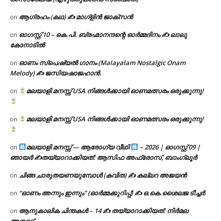
ആഗ്രഹം (കഥ) ✍ മാഗ്ളിൻ ജാക്സൻ
on
ഓഗസ്റ്റ് 10 – കെ.പി. ബ്രഹ്മാനന്ദന്റെ ഓർമ്മദിനം ✍️ ലാലു
on
കോനാടിൽ
ഓണം സ്പെഷ്യൽ ഗാനം (Malayalam Nostalgic Onam
on
Melody) ✍ ജസിയഷാജഹാൻ.
മലയാളി മനസ്സ് USA നിങ്ങൾക്കായി ഓണമത്സരം ഒരുക്കുന്നു!
on
മലയാളി മനസ്സ് USA നിങ്ങൾക്കായി ഓണമത്സരം ഒരുക്കുന്നു!
on
മലയാളി മനസ്സ് — ആരോഗ്യ വീഥി
– 2026 | ഓഗസ്റ്റ് 09 |
on
ഞായർ ✍
തയ്യാറാക്കിയത്: ആസിഫ അഫ്രോസ്, ബാംഗ്ലൂർ
ചിങ്ങ ചാരുതയണയുമ്പോൾ (കവിത) ✍ കല്ലറ അജയൻ
on
“ഓണം അന്നും ഇന്നും” (ഓർമ്മക്കുറിപ്പ്) ✍ ഒ.കെ.ശൈലജ ടീച്ചർ
on
ആനുകാലിക ചിന്തകൾ – 14 ✍ തയ്യാറാക്കിയത്: നിർമല
on
അമ്പാട്ട്