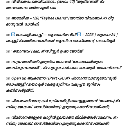
വിവിധതരം തെയ്യങ്ങൾ.. (ഭാഗം -12) “ആടിവേടൻ” ✍
on
അവതരണം: രജിത എൻ.കെ
അമേരിക്ക – (26) “Taybee island” (യാത്രാ വിവരണം) ✍ റിറ്റ
on
മാനുവൽ, ഡൽഹി
മലയാളി മനസ്സ് — ആരോഗ്യ വീഥി
– 2026 | ജൂലൈ 24 |
on
വെള്ളി ✍
തയ്യാറാക്കിയത്: ആസിഫ അഫ്രോസ്, ബാംഗ്ലൂർ
‘ നൊമ്പരം’ (കഥ) ✍സിസ്റ്റർ ഉഷാ ജോർജ്
on
സുധ അജിത്ത് എഴുതിയ നോവൽ “കോലധാരിയുടെ
on
അഗ്നികുണ്ഡങ്ങള്‍” , ✍ പുസ്തക പരിചയം: കെ ആർ. മോഹൻദാസ്
Open up ആകണോ? (Part -24) ✍ പ്രശാന്ത് വാസുദേവ് (മുൻ
on
ഡെപ്യൂട്ടി ഡയറക്ടർ കേരള ടൂറിസം വകുപ്പ് & ടൂറിസം
കൺസൾട്ടൻ്റ്).
ചില മടങ്ങിവരവുകൾ മുറിവേൽപ്പിക്കാനുള്ളതാണ്! (ലേഖനം) ✍️
on
സിജു ജേക്കബ്, ഓസ്‌ട്രേലിയ (എഴുത്തുകാരൻ/സഞ്ചാരി)
വിമർശനങ്ങളുടെ കാറ്റിൽ ഉലയാത്ത ജീവിതങ്ങൾ (ലേഖനം) ✍️
on
സിജു ജേക്കബ്, ഓസ്‌ട്രേലിയ (എഴുത്തുകാരൻ/സഞ്ചാരി)