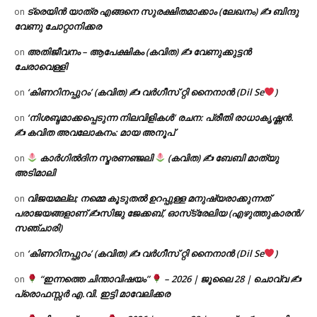
ട്രെയിൻ യാത്ര എങ്ങനെ സുരക്ഷിതമാക്കാം (ലേഖനം) ✍ ബിന്ദു
on
വേണു ചോറ്റാനിക്കര
അതിജീവനം – ആപേക്ഷികം (കവിത) ✍ വേണുക്കുട്ടൻ
on
ചേരാവെള്ളി
‘കിണറിനപ്പുറം’ (കവിത) ✍ വർഗീസ് റ്റി നൈനാൻ (Dil Se
)
on
‘നിശബ്ദമാക്കപ്പെടുന്ന നിലവിളികൾ’ രചന: പ്രീതി രാധാകൃഷ്ണൻ.
on
✍ കവിത അവലോകനം: മായ അനൂപ്
കാർഗിൽദിന സ്മരണഞ്ജലി
(കവിത) ✍ ബേബി മാത്യു
on
അടിമാലി
വിജയമല്ല; നമ്മെ കൂടുതൽ ഉറപ്പുള്ള മനുഷ്യരാക്കുന്നത്
on
പരാജയങ്ങളാണ് ✍️സിജു ജേക്കബ്, ഓസ്‌ട്രേലിയ (എഴുത്തുകാരൻ/
സഞ്ചാരി)
‘കിണറിനപ്പുറം’ (കവിത) ✍ വർഗീസ് റ്റി നൈനാൻ (Dil Se
)
on
“ഇന്നത്തെ ചിന്താവിഷയം”
– 2026 | ജൂലൈ 28 | ചൊവ്വ ✍
on
പ്രൊഫസ്സർ എ.വി. ഇട്ടി മാവേലിക്കര