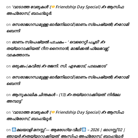
‘വാടാത്ത വേരുകൾ’ (
Friendship Day Special) ✍ ആസിഫ
on
അഫ്രോസ്, ബാംഗ്ലൂർ.
രസരാജഗന്ധമുള്ള ഓർമനിലാവ് (ഓണം സ്‌പെഷ്യൽ) ✍റോമി
on
ബെന്നി
ഓണം സ്പെഷ്യൽ പാചകം – ‘ വെറൈറ്റി പച്ചടി’ ✍
on
തയ്യാറാക്കിയത്: റീന നൈനാൻ, മാജിക്കൽ ഫ്ലേവേഴ്സ്,
വാകത്താനം
ഒരുക്കം (കവിത) ✍ രജനി. സി. എഴക്കാട്, പാലക്കാട്
on
രസരാജഗന്ധമുള്ള ഓർമനിലാവ് (ഓണം സ്‌പെഷ്യൽ) ✍റോമി
on
ബെന്നി
ആനുകാലിക ചിന്തകൾ – (13) ✍ തയ്യാറാക്കിയത്: നിർമല
on
അമ്പാട്ട്
‘വാടാത്ത വേരുകൾ’ (
Friendship Day Special) ✍ ആസിഫ
on
അഫ്രോസ്, ബാംഗ്ലൂർ.
മലയാളി മനസ്സ് — ആരോഗ്യ വീഥി
– 2026 | ഓഗസ്റ്റ് 02 |
on
ഞായർ ✍
തയ്യാറാക്കിയത്: ആസിഫ അഫ്രോസ്, ബാംഗ്ലൂർ