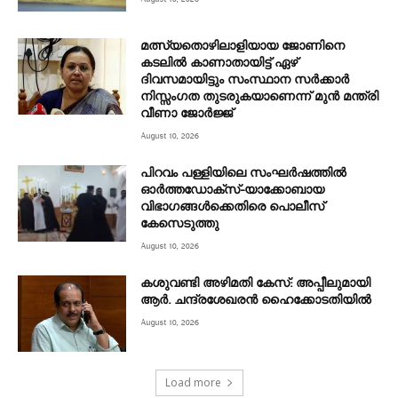
മത്സ്യതൊഴിലാളിയായ ജോണിനെ
കടലിൽ കാണാതായിട്ട് ഏഴ്
ദിവസമായിട്ടും സംസ്ഥാന സർക്കാർ‌
നിസ്സം​ഗത തുടരുകയാണെന്ന് മുൻ മന്ത്രി
വീണാ ജോർജ്ജ്
August 10, 2026
പിറവം പള്ളിയിലെ സംഘർഷത്തിൽ
ഓർത്തഡോക്‌സ്-യാക്കോബായ
വിഭാഗങ്ങൾക്കെതിരെ പൊലീസ്
കേസെടുത്തു
August 10, 2026
കശുവണ്ടി അഴിമതി കേസ്: അപ്പീലുമായി
ആർ. ചന്ദ്രശേഖരൻ ഹൈക്കോടതിയിൽ
August 10, 2026
Load more