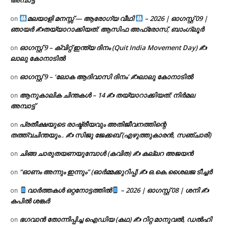
മലയാളി മനസ്സ് — ആരോഗ്യ വീഥി
– 2026 | ഓഗസ്റ്റ് 09 |
on
ഞായർ ✍
തയ്യാറാക്കിയത്: ആസിഫ അഫ്രോസ്, ബാംഗ്ലൂർ
ഓഗസ്റ്റ് 9 – ക്വിറ്റ് ഇന്ത്യ ദിനം (Quit India Movement Day) ✍
on
ലാലു കോനാടിൽ
ഓഗസ്റ്റ് 9 – ‘ലോക ആദിവാസി ദിനം’ ✍️ലാലു കോനാടിൽ
on
ആനുകാലിക ചിന്തകൾ – 14 ✍ തയ്യാറാക്കിയത്: നിർമല
on
അമ്പാട്ട്
പ്രതീക്ഷയുടെ രാഷ്ട്രീയവും അതിജീവനത്തിന്റെ
on
തത്ത്വചിന്തയും.. ✍️ സിജു ജേക്കബ് (എഴുത്തുകാരൻ, സഞ്ചാരി)
ചിങ്ങ ചാരുതയണയുമ്പോൾ (കവിത) ✍ കല്ലറ അജയൻ
on
“ഓണം അന്നും ഇന്നും” (ഓർമ്മക്കുറിപ്പ്) ✍ ഒ.കെ.ശൈലജ ടീച്ചർ
on
വാർത്തകൾ ഒറ്റനോട്ടത്തിൽ
– 2026 | ഓഗസ്റ്റ് 08 | ശനി ✍
on
കപിൽ ശങ്കർ
ഭഗവാൻ തോന്നിപ്പിച്ച ഐഡിയ (കഥ) ✍ റിറ്റ മാനുവൽ, ഡൽഹി
on