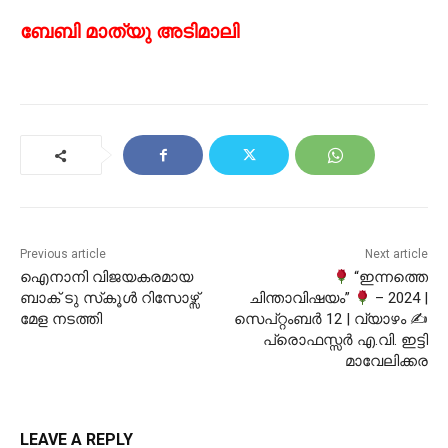
ബേബി മാത്യു അടിമാലി
Previous article
Next article
ഐനാനി വിജയകരമായ
“ഇന്നത്തെ
ബാക് ടു സ്‌കൂൾ റിസോഴ്സ്‌
ചിന്താവിഷയം”
– 2024 |
മേള നടത്തി
സെപ്റ്റംബർ 12 | വ്യാഴം ✍
പ്രൊഫസ്സർ എ.വി. ഇട്ടി
മാവേലിക്കര
LEAVE A REPLY