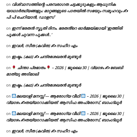
വിശ്വാസത്തിന്റെ പരമ്പരാഗത ചട്ടക്കൂടുകളും ആധുനിക
on
യാഥാർത്ഥ്യങ്ങളും: മാറ്റങ്ങളുടെ പാതയിൽ സഭയും സമൂഹവും ✍
പി പി ചെറിയാൻ, ഡാളസ്
ഇന്ന് ഭരതൻ സ്മൃതി ദിനം. ഭരതൻ്റെ ഓർമ്മയ്ക്കായി ‘ഇത്തിരി
on
പൂക്കൾ ചുവന്ന പൂക്കൾ..’
ഇവൾ, സീത (കവിത) ✍ സഹീറ എം
on
ഇഷ്ടം. (കഥ) ✍ ചന്ദ്രശേഖരൻ മുണ്ടൂർ
on
ചിന്താ പ്രഭാതം
– 2026 | ജൂലൈ 30 | വ്യാഴം ✍
ബേബി
on
മാത്യു അടിമാലി
ഇഷ്ടം. (കഥ) ✍ ചന്ദ്രശേഖരൻ മുണ്ടൂർ
on
മലയാളി മനസ്സ് — ആരോഗ്യ വീഥി
– 2026 | ജൂലൈ 30 |
on
വ്യാഴം ✍
തയ്യാറാക്കിയത്: ആസിഫ അഫ്രോസ്, ബാംഗ്ലൂർ
മലയാളി മനസ്സ് — ആരോഗ്യ വീഥി
– 2026 | ജൂലൈ 30 |
on
വ്യാഴം ✍
തയ്യാറാക്കിയത്: ആസിഫ അഫ്രോസ്, ബാംഗ്ലൂർ
ഇവൾ, സീത (കവിത) ✍ സഹീറ എം
on