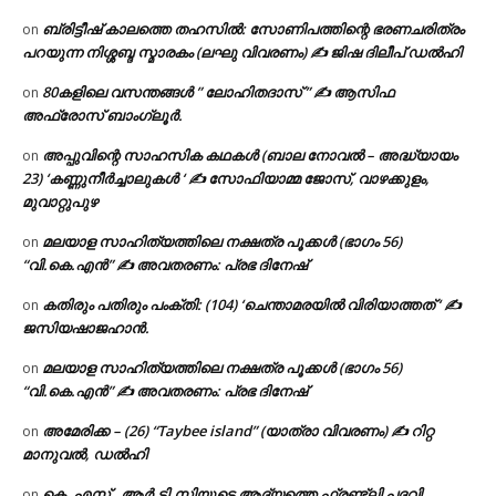
ബ്രിട്ടീഷ് കാലത്തെ തഹസിൽ: സോണിപത്തിന്റെ ഭരണചരിത്രം
on
പറയുന്ന നിശ്ശബ്ദ സ്മാരകം (ലഘു വിവരണം) ✍ ജിഷ ദിലീപ് ഡൽഹി
80കളിലെ വസന്തങ്ങൾ ” ലോഹിതദാസ് ” ✍ ആസിഫ
on
അഫ്രോസ് ബാംഗ്ലൂർ.
അപ്പുവിന്റെ സാഹസിക കഥകൾ (ബാല നോവൽ – അദ്ധ്യായം
on
23) ‘കണ്ണുനീർച്ചാലുകൾ ‘ ✍ സോഫിയാമ്മ ജോസ്, വാഴക്കുളം,
മുവാറ്റുപുഴ
മലയാള സാഹിത്യത്തിലെ നക്ഷത്ര പൂക്കൾ (ഭാഗം 56)
on
“വി.കെ.എൻ” ✍ അവതരണം: പ്രഭ ദിനേഷ്
കതിരും പതിരും പംക്തി: (104) ‘ചെന്താമരയിൽ വിരിയാത്തത് ‘ ✍
on
ജസിയഷാജഹാൻ.
മലയാള സാഹിത്യത്തിലെ നക്ഷത്ര പൂക്കൾ (ഭാഗം 56)
on
“വി.കെ.എൻ” ✍ അവതരണം: പ്രഭ ദിനേഷ്
അമേരിക്ക – (26) “Taybee island” (യാത്രാ വിവരണം) ✍ റിറ്റ
on
മാനുവൽ, ഡൽഹി
കെ .എസ് . ആർ.ടി.സിയുടെ ആദ്യത്തെ ഫ്രണ്ട്ലി പദവി
on