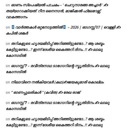
ഓണം സ്പെഷ്യൽ പാചകം – ‘ ചെറുനാരങ്ങ അച്ചാർ ‘ ✍
on
തയ്യാറാക്കിയത്: റീന നൈനാൻ, മാജിക്കൽ ഫ്ലേവേഴ്സ്,
വാകത്താനം
വാർത്തകൾ ഒറ്റനോട്ടത്തിൽ
– 2026 | ഓഗസ്റ്റ് 07 | വെള്ളി ✍
on
കപിൽ ശങ്കർ
തറികളുടെ ഹൃദയമിടിപ്പ് അറിഞ്ഞിട്ടുണ്ടോ..? ആ ശബ്ദം
on
കേട്ടിട്ടുണ്ടോ…? ഇന്ന് ദേശീയ കൈത്തറി ദിനം..!! ✍ ലാലു
കോനാടിൽ
ഓഗസ്റ്റ് 𝟕 – രവീന്ദ്രനാഥ ടാഗോറിന്റെ സ്മൃതിദിനം ✍ ലാലു
on
കോനാടിൽ
നിലാവിനെ നൽകിയവൾ (കഥ)✍ജയകുമാരി കൊല്ലം
on
” ഓണപ്പുലരികൾ ” (കവിത) ✍ രേഖ രാജ്
on
ഓഗസ്റ്റ് 𝟕 – രവീന്ദ്രനാഥ ടാഗോറിന്റെ സ്മൃതിദിനം ✍ ലാലു
on
കോനാടിൽ
തറികളുടെ ഹൃദയമിടിപ്പ് അറിഞ്ഞിട്ടുണ്ടോ..? ആ ശബ്ദം
on
കേട്ടിട്ടുണ്ടോ…? ഇന്ന് ദേശീയ കൈത്തറി ദിനം..!! ✍ ലാലു