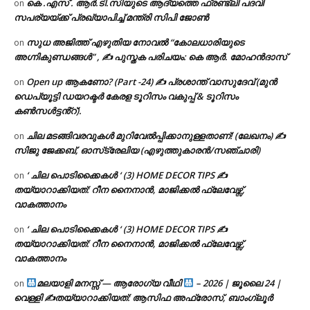
കെ .എസ് . ആർ.ടി.സിയുടെ ആദ്യത്തെ ഫ്രണ്ട്ലി പദവി
on
സപര്യയ്ക്ക് പ്രഖ്യാപിച്ച് മന്ത്രി സിപി ജോൺ
സുധ അജിത്ത് എഴുതിയ നോവൽ “കോലധാരിയുടെ
on
അഗ്നികുണ്ഡങ്ങള്‍” , ✍ പുസ്തക പരിചയം: കെ ആർ. മോഹൻദാസ്
Open up ആകണോ? (Part -24) ✍ പ്രശാന്ത് വാസുദേവ് (മുൻ
on
ഡെപ്യൂട്ടി ഡയറക്ടർ കേരള ടൂറിസം വകുപ്പ് & ടൂറിസം
കൺസൾട്ടൻ്റ്).
ചില മടങ്ങിവരവുകൾ മുറിവേൽപ്പിക്കാനുള്ളതാണ്! (ലേഖനം) ✍️
on
സിജു ജേക്കബ്, ഓസ്‌ട്രേലിയ (എഴുത്തുകാരൻ/സഞ്ചാരി)
‘ ചില പൊടിക്കൈകൾ ‘ (3) HOME DECOR TIPS ✍
on
തയ്യാറാക്കിയത്: റീന നൈനാൻ, മാജിക്കൽ ഫ്ലേവേഴ്സ്,
വാകത്താനം
‘ ചില പൊടിക്കൈകൾ ‘ (3) HOME DECOR TIPS ✍
on
തയ്യാറാക്കിയത്: റീന നൈനാൻ, മാജിക്കൽ ഫ്ലേവേഴ്സ്,
വാകത്താനം
മലയാളി മനസ്സ് — ആരോഗ്യ വീഥി
– 2026 | ജൂലൈ 24 |
on
വെള്ളി ✍
തയ്യാറാക്കിയത്: ആസിഫ അഫ്രോസ്, ബാംഗ്ലൂർ