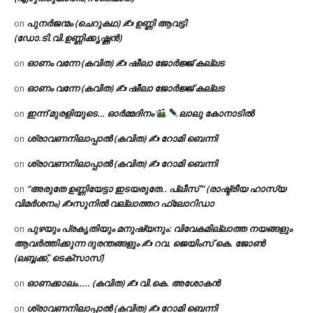
പുനർജന്മം (ചെറുകഥ) ✍ ഉണ്ണി ആവട്ടി
on
(ഡോ.ടി.വി.ഉണ്ണിക്കൃഷ്ണൻ)
ഓണം വന്നേ (കവിത) ✍ ഷീലാ ജോർജ്ജ് കല്ലട
on
ഓണം വന്നേ (കവിത) ✍ ഷീലാ ജോർജ്ജ് കല്ലട
on
ഇന്ന് മുരളിയുടെ… ഓർമ്മദിനം
ലാലു കോനാടിൽ
on
ശ്രാവണനിലാപ്പാൽ (കവിത) ✍ റോമി ബെന്നി
on
ശ്രാവണനിലാപ്പാൽ (കവിത) ✍ റോമി ബെന്നി
on
“അരുതേ ഉണ്ണിയേട്ടാ ഇടയരുതേ.. പ്ലീസ് ” (രാഷ്ട്രീയ ഹാസ്യ
on
വിമർശനം) ✍സുനിൽ വല്ലാത്തറ ഫ്ലോറിഡാ
പുഴയും പ്രകൃതിയും മനുഷ്യനും: വിവേകമില്ലാത്ത നയങ്ങളും
on
ആവർത്തിക്കുന്ന ദുരന്തങ്ങളും ✍ റവ. ജെയിംസ് കെ. ജോൺ
(ലബ്ബക്ക്, ടെക്സാസ്)
ഓണക്കാലം….. (കവിത) ✍ വി.കെ. അശോകൻ
on
ശ്രാവണനിലാപ്പാൽ (കവിത) ✍ റോമി ബെന്നി
on