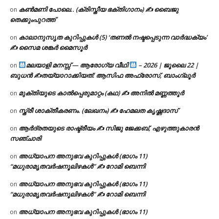
കൺമണി പോലെ.. (ക്രിസ്തീയ ഭക്തിഗാനം) ✍ ബൈജു
on
തെക്കുംപുറത്ത്
കാലാനുസൃത കുറിപ്പുകൾ (5) ‘തണൽ നഷ്ടപ്പെടുന്ന വാർദ്ധക്യം’
on
✍ സൈമ ശങ്കർ മൈസൂർ
മലയാളി മനസ്സ് — ആരോഗ്യ വീഥി
– 2026 | ജൂലൈ 22 |
on
ബുധൻ ✍
തയ്യാറാക്കിയത്: ആസിഫ അഫ്രോസ്, ബാംഗ്ലൂർ
മുക്തിയുടെ കാൽപ്പെരുമാറ്റം (കഥ) ✍ അനിൽ മണ്ണത്തൂർ
on
സ്ത്രീ ശാക്തീകരണം. (ലേഖനം) ✍ ഹേമലത കൃഷ്ണദാസ്
on
ആർദ്രതയുടെ രാഷ്ട്രീയം ✍️ സിജു ജേക്കബ്, എഴുത്തുകാരൻ
on
സഞ്ചാരി
അധ്യാപന അനുഭവ കുറിപ്പുകൾ (ഭാഗം 11)
on
“മധുരാമൃതവർഷനൂലിഴകൾ” ✍ റോമി ബെന്നി
അധ്യാപന അനുഭവ കുറിപ്പുകൾ (ഭാഗം 11)
on
“മധുരാമൃതവർഷനൂലിഴകൾ” ✍ റോമി ബെന്നി
അധ്യാപന അനുഭവ കുറിപ്പുകൾ (ഭാഗം 11)
on