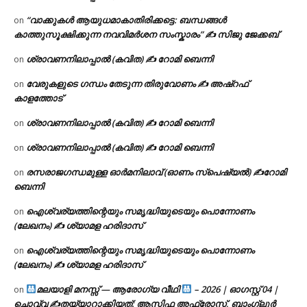
“വാക്കുകൾ ആയുധമാകാതിരിക്കട്ടെ: ബന്ധങ്ങൾ
on
കാത്തുസൂക്ഷിക്കുന്ന നവവിമർശന സംസ്കാരം” ✍️ സിജു ജേക്കബ്
ശ്രാവണനിലാപ്പാൽ (കവിത) ✍ റോമി ബെന്നി
on
വേരുകളുടെ ഗന്ധം തേടുന്ന തിരുവോണം ✍ അഷ്റഫ്
on
കാളത്തോട്
ശ്രാവണനിലാപ്പാൽ (കവിത) ✍ റോമി ബെന്നി
on
ശ്രാവണനിലാപ്പാൽ (കവിത) ✍ റോമി ബെന്നി
on
രസരാജഗന്ധമുള്ള ഓർമനിലാവ് (ഓണം സ്‌പെഷ്യൽ) ✍റോമി
on
ബെന്നി
ഐശ്വര്യത്തിന്റെയും സമൃദ്ധിയുടെയും പൊന്നോണം
on
(ലേഖനം) ✍ ശ്യാമള ഹരിദാസ്
ഐശ്വര്യത്തിന്റെയും സമൃദ്ധിയുടെയും പൊന്നോണം
on
(ലേഖനം) ✍ ശ്യാമള ഹരിദാസ്
മലയാളി മനസ്സ് — ആരോഗ്യ വീഥി
– 2026 | ഓഗസ്റ്റ് 04 |
on
ചൊവ്വ ✍
തയ്യാറാക്കിയത്: ആസിഫ അഫ്രോസ്, ബാംഗ്ലൂർ