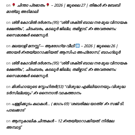
ചിന്താ പ്രഭാതം
– 2026 | ജൂലൈ 27 | തിങ്കൾ ✍
ബേബി
on
മാത്യു അടിമാലി
ശ്രീ കോവിൽ ദർശനം (95) “ശ്രീ ശക്തി ബാല നര മുഖ വിനായക
on
ക്ഷേത്രം”, ചിദംബരം, കടലൂർ ജില്ല, തമിഴ്നാട്. ✍ അവതരണം:
സൈമശങ്കർ മൈസൂർ.
മലയാളി മനസ്സ് — ആരോഗ്യ വീഥി
– 2026 | ജൂലൈ 26 |
on
ഞായർ ✍
തയ്യാറാക്കിയത്: ആസിഫ അഫ്രോസ്, ബാംഗ്ലൂർ
ശ്രീ കോവിൽ ദർശനം (95) “ശ്രീ ശക്തി ബാല നര മുഖ വിനായക
on
ക്ഷേത്രം”, ചിദംബരം, കടലൂർ ജില്ല, തമിഴ്നാട്. ✍ അവതരണം:
സൈമശങ്കർ മൈസൂർ.
മിശിഹായുടെ സ്നേഹിതർ(53) “വിശുദ്ധ എമിലിയാനയും വിശുദ്ധ
on
ടര്‍സില്ലയും” ✍ നൈനാൻ വാകത്താനം
പള്ളിക്കൂടം കഥകൾ… ( ഭാഗം 69) ‘ശബരിമല യാത്ര’ ✍ സജി ടി.
on
പാലക്കാട്
ആനുകാലിക ചിന്തകൾ – 12 ✍തയ്യാറാക്കിയത്: നിർമല
on
അമ്പാട്ട്