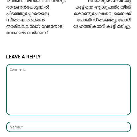
‘രാമനെ അറിയത്തില്ലേലും
നായയുടെ കടിയേറ്റ
രാവണൻകോട്ടയിൽ
കുട്ടിയെ ആശുപത്രിയില്‍
പിടഞ്ഞുപ്പോയൊരു
കൊണ്ടുപോകവെ ബൈക്ക്
സീതയെ മറക്കാൻ
പോലിസ് തടഞ്ഞു; ലോറി
തരമില്ലല്ലോ’; വേടനോട്
ദേഹത്ത് കയറി കുട്ടി മരിച്ചു.
വോക്കൽ സർക്കസ്:
LEAVE A REPLY
Comment:
Nam