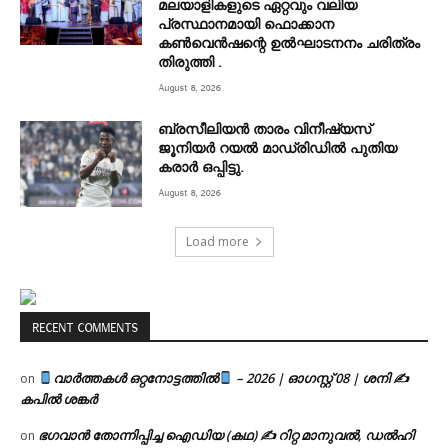
മലയാളികളുടെ ഏറ്റവും വലിയ
പ്രസ്ഥാനമായി ഫൊക്കാന
കൺവെൻഷന്റെ ഉൽഘാടനനം ചരിത്രം
തിരുത്തി .
August 8, 2026
ബ്രസീലിയൻ താരം വിനീഷ്യസ്
ജൂനിയർ റയല്‍ മാഡ്രിഡില്‍ പുതിയ
കരാർ ഒപ്പിട്ടു.
August 8, 2026
Load more
RECENT COMMENTS
വാർത്തകൾ ഒറ്റനോട്ടത്തിൽ
– 2026 | ഓഗസ്റ്റ് 08 | ശനി ✍
on
കപിൽ ശങ്കർ
ഭഗവാൻ തോന്നിപ്പിച്ച ഐഡിയ (കഥ) ✍ റിറ്റ മാനുവൽ, ഡൽഹി
on