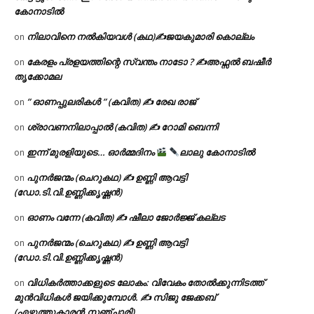
കോനാടിൽ
നിലാവിനെ നൽകിയവൾ (കഥ)✍ജയകുമാരി കൊല്ലം
on
കേരളം പ്രളയത്തിന്റെ സ്വന്തം നാടോ ? ✍️അഫ്സൽ ബഷീർ
on
തൃക്കോമല
” ഓണപ്പുലരികൾ ” (കവിത) ✍ രേഖ രാജ്
on
ശ്രാവണനിലാപ്പാൽ (കവിത) ✍ റോമി ബെന്നി
on
ഇന്ന് മുരളിയുടെ… ഓർമ്മദിനം
ലാലു കോനാടിൽ
on
പുനർജന്മം (ചെറുകഥ) ✍ ഉണ്ണി ആവട്ടി
on
(ഡോ.ടി.വി.ഉണ്ണിക്കൃഷ്ണൻ)
ഓണം വന്നേ (കവിത) ✍ ഷീലാ ജോർജ്ജ് കല്ലട
on
പുനർജന്മം (ചെറുകഥ) ✍ ഉണ്ണി ആവട്ടി
on
(ഡോ.ടി.വി.ഉണ്ണിക്കൃഷ്ണൻ)
വിധികർത്താക്കളുടെ ലോകം: വിവേകം തോൽക്കുന്നിടത്ത്
on
മുൻവിധികൾ ജയിക്കുമ്പോൾ. ✍️ സിജു ജേക്കബ്
(എഴുത്തുകാരൻ,സഞ്ചാരി)