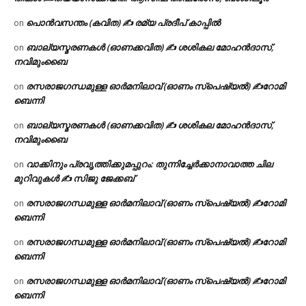
പൊൻവസന്തം (കവിത) ✍ രമ്യ പ്രദീപ് കാപ്പിൽ
on
ബാല്യസ്മരണകൾ (ഓണക്കവിത) ✍ ശശികല മോഹൻദാസ്,
on
നവിമുംബൈ
രസരാജഗന്ധമുള്ള ഓർമനിലാവ് (ഓണം സ്‌പെഷ്യൽ) ✍റോമി
on
ബെന്നി
ബാല്യസ്മരണകൾ (ഓണക്കവിത) ✍ ശശികല മോഹൻദാസ്,
on
നവിമുംബൈ
വാക്കിനും പ്രവൃത്തിക്കുമപ്പുറം: തുന്നിച്ചേർക്കാനാവാത്ത ചില
on
മുറിവുകൾ ✍️ സിജു ജേക്കബ്
രസരാജഗന്ധമുള്ള ഓർമനിലാവ് (ഓണം സ്‌പെഷ്യൽ) ✍റോമി
on
ബെന്നി
രസരാജഗന്ധമുള്ള ഓർമനിലാവ് (ഓണം സ്‌പെഷ്യൽ) ✍റോമി
on
ബെന്നി
രസരാജഗന്ധമുള്ള ഓർമനിലാവ് (ഓണം സ്‌പെഷ്യൽ) ✍റോമി
on
ബെന്നി