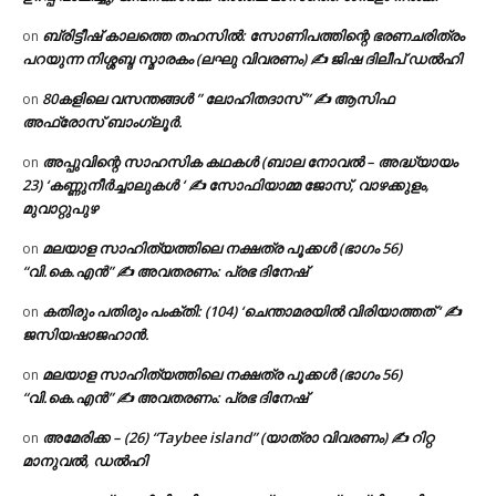
ബ്രിട്ടീഷ് കാലത്തെ തഹസിൽ: സോണിപത്തിന്റെ ഭരണചരിത്രം
on
പറയുന്ന നിശ്ശബ്ദ സ്മാരകം (ലഘു വിവരണം) ✍ ജിഷ ദിലീപ് ഡൽഹി
80കളിലെ വസന്തങ്ങൾ ” ലോഹിതദാസ് ” ✍ ആസിഫ
on
അഫ്രോസ് ബാംഗ്ലൂർ.
അപ്പുവിന്റെ സാഹസിക കഥകൾ (ബാല നോവൽ – അദ്ധ്യായം
on
23) ‘കണ്ണുനീർച്ചാലുകൾ ‘ ✍ സോഫിയാമ്മ ജോസ്, വാഴക്കുളം,
മുവാറ്റുപുഴ
മലയാള സാഹിത്യത്തിലെ നക്ഷത്ര പൂക്കൾ (ഭാഗം 56)
on
“വി.കെ.എൻ” ✍ അവതരണം: പ്രഭ ദിനേഷ്
കതിരും പതിരും പംക്തി: (104) ‘ചെന്താമരയിൽ വിരിയാത്തത് ‘ ✍
on
ജസിയഷാജഹാൻ.
മലയാള സാഹിത്യത്തിലെ നക്ഷത്ര പൂക്കൾ (ഭാഗം 56)
on
“വി.കെ.എൻ” ✍ അവതരണം: പ്രഭ ദിനേഷ്
അമേരിക്ക – (26) “Taybee island” (യാത്രാ വിവരണം) ✍ റിറ്റ
on
മാനുവൽ, ഡൽഹി