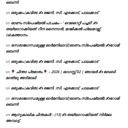
ബെന്നി
ഒരുക്കം (കവിത) ✍ രജനി. സി. എഴക്കാട്, പാലക്കാട്
on
ഓണം സ്പെഷ്യൽ പാചകം – ‘ വെറൈറ്റി പച്ചടി’ ✍
on
തയ്യാറാക്കിയത്: റീന നൈനാൻ, മാജിക്കൽ ഫ്ലേവേഴ്സ്,
വാകത്താനം
രസരാജഗന്ധമുള്ള ഓർമനിലാവ് (ഓണം സ്‌പെഷ്യൽ) ✍റോമി
on
ബെന്നി
ഒരുക്കം (കവിത) ✍ രജനി. സി. എഴക്കാട്, പാലക്കാട്
on
ചിന്താ പ്രഭാതം
– 2026 | ഓഗസ്റ്റ് 02 | ഞായർ ✍
ബേബി
on
മാത്യു അടിമാലി
ഒരുക്കം (കവിത) ✍ രജനി. സി. എഴക്കാട്, പാലക്കാട്
on
രസരാജഗന്ധമുള്ള ഓർമനിലാവ് (ഓണം സ്‌പെഷ്യൽ) ✍റോമി
on
ബെന്നി
ആനുകാലിക ചിന്തകൾ – (13) ✍ തയ്യാറാക്കിയത്: നിർമല
on
അമ്പാട്ട്