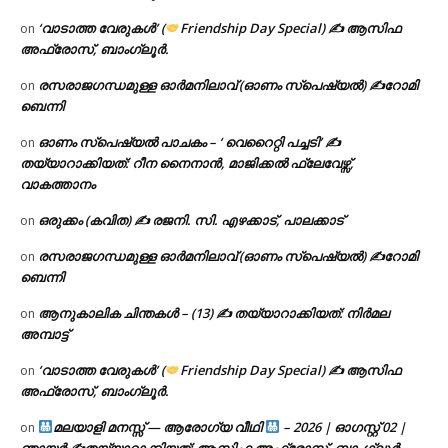
‘വാടാത്ത വേരുകൾ’ (
Friendship Day Special) ✍ ആസിഫ
on
അഫ്രോസ്, ബാംഗ്ലൂർ.
രസരാജഗന്ധമുള്ള ഓർമനിലാവ് (ഓണം സ്‌പെഷ്യൽ) ✍റോമി
on
ബെന്നി
ഓണം സ്പെഷ്യൽ പാചകം – ‘ വെറൈറ്റി പച്ചടി’ ✍
on
തയ്യാറാക്കിയത്: റീന നൈനാൻ, മാജിക്കൽ ഫ്ലേവേഴ്സ്,
വാകത്താനം
ഒരുക്കം (കവിത) ✍ രജനി. സി. എഴക്കാട്, പാലക്കാട്
on
രസരാജഗന്ധമുള്ള ഓർമനിലാവ് (ഓണം സ്‌പെഷ്യൽ) ✍റോമി
on
ബെന്നി
ആനുകാലിക ചിന്തകൾ – (13) ✍ തയ്യാറാക്കിയത്: നിർമല
on
അമ്പാട്ട്
‘വാടാത്ത വേരുകൾ’ (
Friendship Day Special) ✍ ആസിഫ
on
അഫ്രോസ്, ബാംഗ്ലൂർ.
മലയാളി മനസ്സ് — ആരോഗ്യ വീഥി
– 2026 | ഓഗസ്റ്റ് 02 |
on