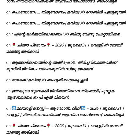
ശനി ✍
തയ്യാറാക്കിയത്: ആസിഫ അഫ്രോസ്, ബാംഗ്ലൂർ
പൊന്നോണം … തിരുവോണം (കവിത) ✍ റോബിൻ പള്ളുരുത്തി
on
പൊന്നോണം … തിരുവോണം (കവിത) ✍ റോബിൻ പള്ളുരുത്തി
on
‘ എന്റെ ഓർമ്മയിലെ ഓണം ‘ ✍ ബിന്ദു വേണു ചോറ്റാനിക്കര
on
ചിന്താ പ്രഭാതം
– 2026 | ജൂലൈ 31 | വെള്ളി ✍
ബേബി
on
മാത്യു അടിമാലി
ആത്മാഭിമാനത്തിന്റെ അതിരുകൾ.. തിരിച്ചറിയാത്തവർക്ക്
on
മുന്നിൽ ജീവിതം പാഴാക്കരുത് ✍️ സിജു ജേക്കബ്
മാലാഖ (കവിത) ✍ രാഹുൽ രാധാകൃഷ്ണൻ
on
ഉമ്മയുടെ നുണകൾ ജീവിതത്തിലെ സത്യങ്ങൾ (പുസ്തക
on
ആസ്വാദനം) ✍ പി എൻ വിജയൻ
മലയാളി മനസ്സ് — ആരോഗ്യ വീഥി
– 2026 | ജൂലൈ 31 |
on
വെള്ളി | ✍
തയ്യാറാക്കിയത്: ആസിഫ അഫ്രോസ്, ബാംഗ്ലൂർ
ചിന്താ പ്രഭാതം
– 2026 | ജൂലൈ 31 | വെള്ളി ✍
ബേബി
on
മാത്യു അടിമാലി