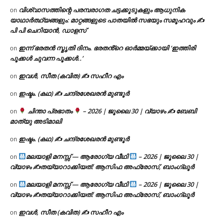
വിശ്വാസത്തിന്റെ പരമ്പരാഗത ചട്ടക്കൂടുകളും ആധുനിക
on
യാഥാർത്ഥ്യങ്ങളും: മാറ്റങ്ങളുടെ പാതയിൽ സഭയും സമൂഹവും ✍
പി പി ചെറിയാൻ, ഡാളസ്
ഇന്ന് ഭരതൻ സ്മൃതി ദിനം. ഭരതൻ്റെ ഓർമ്മയ്ക്കായി ‘ഇത്തിരി
on
പൂക്കൾ ചുവന്ന പൂക്കൾ..’
ഇവൾ, സീത (കവിത) ✍ സഹീറ എം
on
ഇഷ്ടം. (കഥ) ✍ ചന്ദ്രശേഖരൻ മുണ്ടൂർ
on
ചിന്താ പ്രഭാതം
– 2026 | ജൂലൈ 30 | വ്യാഴം ✍
ബേബി
on
മാത്യു അടിമാലി
ഇഷ്ടം. (കഥ) ✍ ചന്ദ്രശേഖരൻ മുണ്ടൂർ
on
മലയാളി മനസ്സ് — ആരോഗ്യ വീഥി
– 2026 | ജൂലൈ 30 |
on
വ്യാഴം ✍
തയ്യാറാക്കിയത്: ആസിഫ അഫ്രോസ്, ബാംഗ്ലൂർ
മലയാളി മനസ്സ് — ആരോഗ്യ വീഥി
– 2026 | ജൂലൈ 30 |
on
വ്യാഴം ✍
തയ്യാറാക്കിയത്: ആസിഫ അഫ്രോസ്, ബാംഗ്ലൂർ
ഇവൾ, സീത (കവിത) ✍ സഹീറ എം
on