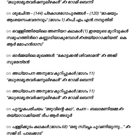
“മധുരാമൃതവർഷനൂലിഴകൾ” ✍ റോമി ബെന്നി
ശുഭചിന്ത – (144) പ്രകാശഗോപുരങ്ങൾ – (120) “ഭാഷയും
on
ആശയസംവേദനവും” (ഭാഗം-1) ✍പി.എം.എൻ.നമ്പൂതിരി
വെള്ളിത്തിരയിലെ അണിയറ കഥകൾ (1) ഇരയുടെ മുറിവുകൾ
on
സമൂഹത്തിന്‍റെ കണ്ണാടിയാകുമ്പോൾ ✍തയ്യാറാക്കിയത്: കെ.
ആര്‍ മോഹന്‍ദാസ്
ഓർമ്മയിലെ മുഖങ്ങൾ: “കോട്ടക്കൽ ശിവരാമൻ” ✍ അജി
on
സുരേന്ദ്രൻ
അധ്യാപന അനുഭവ കുറിപ്പുകൾ (ഭാഗം 11)
on
“മധുരാമൃതവർഷനൂലിഴകൾ” ✍ റോമി ബെന്നി
അധ്യാപന അനുഭവ കുറിപ്പുകൾ (ഭാഗം 11)
on
“മധുരാമൃതവർഷനൂലിഴകൾ” ✍ റോമി ബെന്നി
പുസ്തകപരിചയം: “മഴുവിന്റെ കഥ”, രചന – ബലാമണിയമ്മ ✍
on
തയ്യാറാക്കിയത്: ദീപ ആർ അടൂർ
പള്ളിക്കൂടം കഥകൾ (ഭാഗം 68) “ഒരു സ്വപ്നം പൂവണിയുന്നു…” ✍
on
സജി ടി. പാലക്കാട്