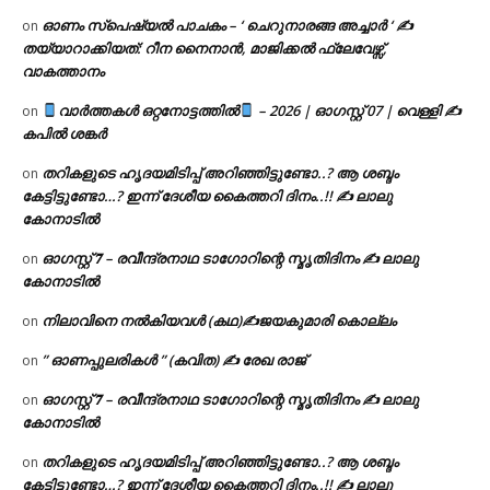
ഓണം സ്പെഷ്യൽ പാചകം – ‘ ചെറുനാരങ്ങ അച്ചാർ ‘ ✍
on
തയ്യാറാക്കിയത്: റീന നൈനാൻ, മാജിക്കൽ ഫ്ലേവേഴ്സ്,
വാകത്താനം
വാർത്തകൾ ഒറ്റനോട്ടത്തിൽ
– 2026 | ഓഗസ്റ്റ് 07 | വെള്ളി ✍
on
കപിൽ ശങ്കർ
തറികളുടെ ഹൃദയമിടിപ്പ് അറിഞ്ഞിട്ടുണ്ടോ..? ആ ശബ്ദം
on
കേട്ടിട്ടുണ്ടോ…? ഇന്ന് ദേശീയ കൈത്തറി ദിനം..!! ✍ ലാലു
കോനാടിൽ
ഓഗസ്റ്റ് 𝟕 – രവീന്ദ്രനാഥ ടാഗോറിന്റെ സ്മൃതിദിനം ✍ ലാലു
on
കോനാടിൽ
നിലാവിനെ നൽകിയവൾ (കഥ)✍ജയകുമാരി കൊല്ലം
on
” ഓണപ്പുലരികൾ ” (കവിത) ✍ രേഖ രാജ്
on
ഓഗസ്റ്റ് 𝟕 – രവീന്ദ്രനാഥ ടാഗോറിന്റെ സ്മൃതിദിനം ✍ ലാലു
on
കോനാടിൽ
തറികളുടെ ഹൃദയമിടിപ്പ് അറിഞ്ഞിട്ടുണ്ടോ..? ആ ശബ്ദം
on
കേട്ടിട്ടുണ്ടോ…? ഇന്ന് ദേശീയ കൈത്തറി ദിനം..!! ✍ ലാലു