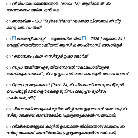
വിവിധതരം തെയ്യങ്ങൾ.. (ഭാഗം -12) “ആടിവേടൻ” ✍
on
അവതരണം: രജിത എൻ.കെ
അമേരിക്ക – (26) “Taybee island” (യാത്രാ വിവരണം) ✍ റിറ്റ
on
മാനുവൽ, ഡൽഹി
മലയാളി മനസ്സ് — ആരോഗ്യ വീഥി
– 2026 | ജൂലൈ 24 |
on
വെള്ളി ✍
തയ്യാറാക്കിയത്: ആസിഫ അഫ്രോസ്, ബാംഗ്ലൂർ
‘ നൊമ്പരം’ (കഥ) ✍സിസ്റ്റർ ഉഷാ ജോർജ്
on
സുധ അജിത്ത് എഴുതിയ നോവൽ “കോലധാരിയുടെ
on
അഗ്നികുണ്ഡങ്ങള്‍” , ✍ പുസ്തക പരിചയം: കെ ആർ. മോഹൻദാസ്
Open up ആകണോ? (Part -24) ✍ പ്രശാന്ത് വാസുദേവ് (മുൻ
on
ഡെപ്യൂട്ടി ഡയറക്ടർ കേരള ടൂറിസം വകുപ്പ് & ടൂറിസം
കൺസൾട്ടൻ്റ്).
ചില മടങ്ങിവരവുകൾ മുറിവേൽപ്പിക്കാനുള്ളതാണ്! (ലേഖനം) ✍️
on
സിജു ജേക്കബ്, ഓസ്‌ട്രേലിയ (എഴുത്തുകാരൻ/സഞ്ചാരി)
വിമർശനങ്ങളുടെ കാറ്റിൽ ഉലയാത്ത ജീവിതങ്ങൾ (ലേഖനം) ✍️
on
സിജു ജേക്കബ്, ഓസ്‌ട്രേലിയ (എഴുത്തുകാരൻ/സഞ്ചാരി)