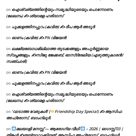
ഐശ്വര്യത്തിന്റെയും സമൃദ്ധിയുടെയും പൊന്നോണം
on
(ലേഖനം) ✍ ശ്യാമള ഹരിദാസ്
പൂക്കളത്തിനപ്പുറം (കവിത) ✍ ദീപ ആർ അടൂർ
on
ഓണം (കവിത) ✍ PN വിജയൻ
on
ലക്ഷ്യബോധമില്ലാത്ത തുടക്കങ്ങളും അപൂർണ്ണമായ
on
സ്വപ്നങ്ങളും. ✍️സിജു ജേക്കബ്, ഓസ്‌ട്രേലിയ (എഴുത്തുകാരൻ/
സഞ്ചാരി)
ഓണം (കവിത) ✍ PN വിജയൻ
on
പൂക്കളത്തിനപ്പുറം (കവിത) ✍ ദീപ ആർ അടൂർ
on
ഐശ്വര്യത്തിന്റെയും സമൃദ്ധിയുടെയും പൊന്നോണം
on
(ലേഖനം) ✍ ശ്യാമള ഹരിദാസ്
‘വാടാത്ത വേരുകൾ’ (
Friendship Day Special) ✍ ആസിഫ
on
അഫ്രോസ്, ബാംഗ്ലൂർ.
മലയാളി മനസ്സ് — ആരോഗ്യ വീഥി
– 2026 | ഓഗസ്റ്റ് 03 |
on
തിങ്കൾ ✍
തയ്യാറാക്കിയത്: ആസിഫ അഫ്രോസ്, ബാംഗ്ലൂർ