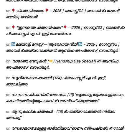
ഞായർ ✍
തയ്യാറാക്കിയത്: ആസിഫ അഫ്രോസ്, ബാംഗ്ലൂർ
ചിന്താ പ്രഭാതം
– 2026 | ഓഗസ്റ്റ് 02 | ഞായർ ✍
ബേബി
on
മാത്യു അടിമാലി
“ഇന്നത്തെ ചിന്താവിഷയം”
– 2026 | ഓഗസ്റ്റ് 02 | ഞായർ ✍
on
പ്രൊഫസ്സർ എ.വി. ഇട്ടി മാവേലിക്കര
മലയാളി മനസ്സ് — ആരോഗ്യ വീഥി
– 2026 | ഓഗസ്റ്റ് 02 |
on
ഞായർ ✍
തയ്യാറാക്കിയത്: ആസിഫ അഫ്രോസ്, ബാംഗ്ലൂർ
‘വാടാത്ത വേരുകൾ’ (
Friendship Day Special) ✍ ആസിഫ
on
അഫ്രോസ്, ബാംഗ്ലൂർ.
സുവിശേഷ വചനങ്ങൾ (164) പ്രൊഫസ്സർ എ.വി. ഇട്ടി,
on
മാവേലിക്കര
സ സ സ ക്ലാസിക് വാരഫലം: (13) ‘ആഗോള യുദ്ധങ്ങളുടെയും
on
കാപട്യത്തിന്റെയും കാലം’ ✍ അഷ്റഫ് കാളത്തോട്
ആനുകാലിക ചിന്തകൾ – (13) ✍ തയ്യാറാക്കിയത്: നിർമല
on
അമ്പാട്ട്
രസരാജഗന്ധമുള്ള ഓർമനിലാവ് (ഓണം സ്‌പെഷ്യൽ) ✍റോമി
on