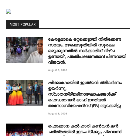
MOST POPULAR
കേരളമാകെ ഒറ്റക്കെട്ടായി നിൽക്കേണ്ട
സമയം, മഴക്കെടുതിയിൽ സുരക്ഷ
ഒരുക്കുന്നതിൽ സർക്കാരിന് വീഴ്ച
ഉണ്ടായി’; പ്രതിപക്ഷനേതാവ് പിണറായി
വിജയൻ.
August 8, 2026
ഷിക്കാഗോയിൽ ഇന്ത്യൻ ത്രിവർണം
ഉയർന്നു;
സ്വാതന്ത്ര്യദിനാഘോഷങ്ങൾക്ക്
ഫെഡറേഷൻ ഓഫ് ഇന്ത്യൻ
അസോസിയേഷൻസ് (FIA) തുടക്കമിട്ടു
August 8, 2026
ഫൊക്കാന കൽഹാരി കൺവൻഷൻ
ചരിത്രത്തിൽ ഇടംപിടിക്കും; പ്രവാസി