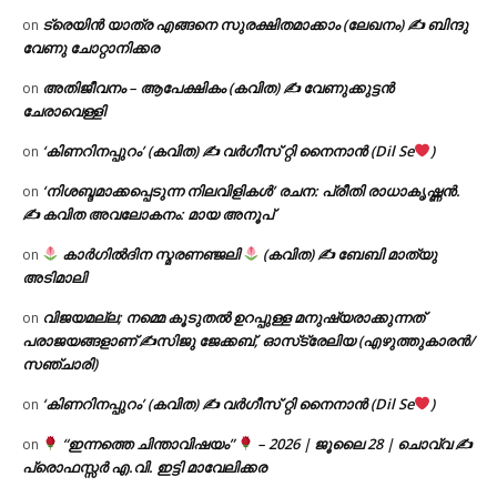
ട്രെയിൻ യാത്ര എങ്ങനെ സുരക്ഷിതമാക്കാം (ലേഖനം) ✍ ബിന്ദു
on
വേണു ചോറ്റാനിക്കര
അതിജീവനം – ആപേക്ഷികം (കവിത) ✍ വേണുക്കുട്ടൻ
on
ചേരാവെള്ളി
‘കിണറിനപ്പുറം’ (കവിത) ✍ വർഗീസ് റ്റി നൈനാൻ (Dil Se
)
on
‘നിശബ്ദമാക്കപ്പെടുന്ന നിലവിളികൾ’ രചന: പ്രീതി രാധാകൃഷ്ണൻ.
on
✍ കവിത അവലോകനം: മായ അനൂപ്
കാർഗിൽദിന സ്മരണഞ്ജലി
(കവിത) ✍ ബേബി മാത്യു
on
അടിമാലി
വിജയമല്ല; നമ്മെ കൂടുതൽ ഉറപ്പുള്ള മനുഷ്യരാക്കുന്നത്
on
പരാജയങ്ങളാണ് ✍️സിജു ജേക്കബ്, ഓസ്‌ട്രേലിയ (എഴുത്തുകാരൻ/
സഞ്ചാരി)
‘കിണറിനപ്പുറം’ (കവിത) ✍ വർഗീസ് റ്റി നൈനാൻ (Dil Se
)
on
“ഇന്നത്തെ ചിന്താവിഷയം”
– 2026 | ജൂലൈ 28 | ചൊവ്വ ✍
on
പ്രൊഫസ്സർ എ.വി. ഇട്ടി മാവേലിക്കര