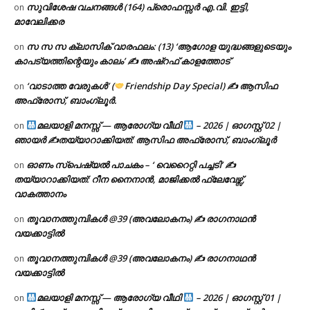
സുവിശേഷ വചനങ്ങൾ (164) പ്രൊഫസ്സർ എ.വി. ഇട്ടി,
on
മാവേലിക്കര
സ സ സ ക്ലാസിക് വാരഫലം: (13) ‘ആഗോള യുദ്ധങ്ങളുടെയും
on
കാപട്യത്തിന്റെയും കാലം’ ✍ അഷ്റഫ് കാളത്തോട്
‘വാടാത്ത വേരുകൾ’ (
Friendship Day Special) ✍ ആസിഫ
on
അഫ്രോസ്, ബാംഗ്ലൂർ.
മലയാളി മനസ്സ് — ആരോഗ്യ വീഥി
– 2026 | ഓഗസ്റ്റ് 02 |
on
ഞായർ ✍
തയ്യാറാക്കിയത്: ആസിഫ അഫ്രോസ്, ബാംഗ്ലൂർ
ഓണം സ്പെഷ്യൽ പാചകം – ‘ വെറൈറ്റി പച്ചടി’ ✍
on
തയ്യാറാക്കിയത്: റീന നൈനാൻ, മാജിക്കൽ ഫ്ലേവേഴ്സ്,
വാകത്താനം
തൂവാനത്തുമ്പികൾ @39 (അവലോകനം) ✍ രാഗനാഥൻ
on
വയക്കാട്ടിൽ
തൂവാനത്തുമ്പികൾ @39 (അവലോകനം) ✍ രാഗനാഥൻ
on
വയക്കാട്ടിൽ
മലയാളി മനസ്സ് — ആരോഗ്യ വീഥി
– 2026 | ഓഗസ്റ്റ് 01 |
on