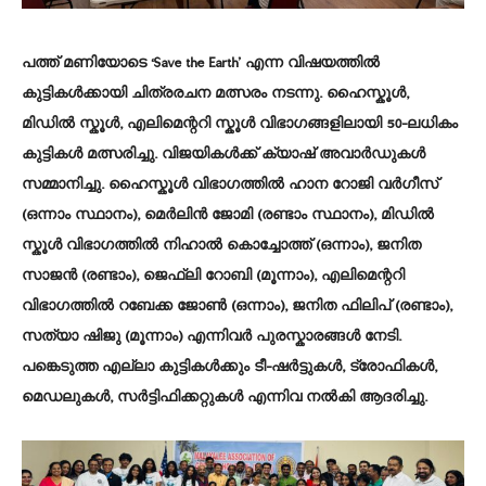
പത്ത് മണിയോടെ ‘Save the Earth’ എന്ന വിഷയത്തിൽ
കുട്ടികൾക്കായി ചിത്രരചന മത്സരം നടന്നു. ഹൈസ്കൂൾ,
മിഡിൽ സ്കൂൾ, എലിമെന്ററി സ്കൂൾ വിഭാഗങ്ങളിലായി 50-ലധികം
കുട്ടികൾ മത്സരിച്ചു. വിജയികൾക്ക് ക്യാഷ് അവാർഡുകൾ
സമ്മാനിച്ചു. ഹൈസ്കൂൾ വിഭാഗത്തിൽ ഹാന റോജി വർഗീസ്
(ഒന്നാം സ്ഥാനം), മെർലിൻ ജോമി (രണ്ടാം സ്ഥാനം), മിഡിൽ
സ്കൂൾ വിഭാഗത്തിൽ നിഹാൽ കൊച്ചോത്ത് (ഒന്നാം), ജനിത
സാജൻ (രണ്ടാം), ജെഫ്‌ലി റോബി (മൂന്നാം), എലിമെന്ററി
വിഭാഗത്തിൽ റബേക്ക ജോൺ (ഒന്നാം), ജനിത ഫിലിപ് (രണ്ടാം),
സത്യാ ഷിജു (മൂന്നാം) എന്നിവർ പുരസ്കാരങ്ങൾ നേടി.
പങ്കെടുത്ത എല്ലാ കുട്ടികൾക്കും ടീ-ഷർട്ടുകൾ, ട്രോഫികൾ,
മെഡലുകൾ, സർട്ടിഫിക്കറ്റുകൾ എന്നിവ നൽകി ആദരിച്ചു.