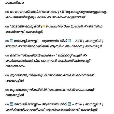
മാവേലിക്കര
സ സ സ ക്ലാസിക് വാരഫലം: (13) ‘ആഗോള യുദ്ധങ്ങളുടെയും
on
കാപട്യത്തിന്റെയും കാലം’ ✍ അഷ്റഫ് കാളത്തോട്
‘വാടാത്ത വേരുകൾ’ (
Friendship Day Special) ✍ ആസിഫ
on
അഫ്രോസ്, ബാംഗ്ലൂർ.
മലയാളി മനസ്സ് — ആരോഗ്യ വീഥി
– 2026 | ഓഗസ്റ്റ് 02 |
on
ഞായർ ✍
തയ്യാറാക്കിയത്: ആസിഫ അഫ്രോസ്, ബാംഗ്ലൂർ
ഓണം സ്പെഷ്യൽ പാചകം – ‘ വെറൈറ്റി പച്ചടി’ ✍
on
തയ്യാറാക്കിയത്: റീന നൈനാൻ, മാജിക്കൽ ഫ്ലേവേഴ്സ്,
വാകത്താനം
തൂവാനത്തുമ്പികൾ @39 (അവലോകനം) ✍ രാഗനാഥൻ
on
വയക്കാട്ടിൽ
തൂവാനത്തുമ്പികൾ @39 (അവലോകനം) ✍ രാഗനാഥൻ
on
വയക്കാട്ടിൽ
മലയാളി മനസ്സ് — ആരോഗ്യ വീഥി
– 2026 | ഓഗസ്റ്റ് 01 |
on
ശനി ✍
തയ്യാറാക്കിയത്: ആസിഫ അഫ്രോസ്, ബാംഗ്ലൂർ