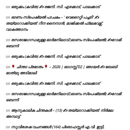
ഒരുക്കം (കവിത) ✍ രജനി. സി. എഴക്കാട്, പാലക്കാട്
on
ഓണം സ്പെഷ്യൽ പാചകം – ‘ വെറൈറ്റി പച്ചടി’ ✍
on
തയ്യാറാക്കിയത്: റീന നൈനാൻ, മാജിക്കൽ ഫ്ലേവേഴ്സ്,
വാകത്താനം
രസരാജഗന്ധമുള്ള ഓർമനിലാവ് (ഓണം സ്‌പെഷ്യൽ) ✍റോമി
on
ബെന്നി
ഒരുക്കം (കവിത) ✍ രജനി. സി. എഴക്കാട്, പാലക്കാട്
on
ചിന്താ പ്രഭാതം
– 2026 | ഓഗസ്റ്റ് 02 | ഞായർ ✍
ബേബി
on
മാത്യു അടിമാലി
ഒരുക്കം (കവിത) ✍ രജനി. സി. എഴക്കാട്, പാലക്കാട്
on
രസരാജഗന്ധമുള്ള ഓർമനിലാവ് (ഓണം സ്‌പെഷ്യൽ) ✍റോമി
on
ബെന്നി
ആനുകാലിക ചിന്തകൾ – (13) ✍ തയ്യാറാക്കിയത്: നിർമല
on
അമ്പാട്ട്
സുവിശേഷ വചനങ്ങൾ (164) പ്രൊഫസ്സർ എ.വി. ഇട്ടി,
on