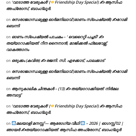
‘വാടാത്ത വേരുകൾ’ (
Friendship Day Special) ✍ ആസിഫ
on
അഫ്രോസ്, ബാംഗ്ലൂർ.
രസരാജഗന്ധമുള്ള ഓർമനിലാവ് (ഓണം സ്‌പെഷ്യൽ) ✍റോമി
on
ബെന്നി
ഓണം സ്പെഷ്യൽ പാചകം – ‘ വെറൈറ്റി പച്ചടി’ ✍
on
തയ്യാറാക്കിയത്: റീന നൈനാൻ, മാജിക്കൽ ഫ്ലേവേഴ്സ്,
വാകത്താനം
ഒരുക്കം (കവിത) ✍ രജനി. സി. എഴക്കാട്, പാലക്കാട്
on
രസരാജഗന്ധമുള്ള ഓർമനിലാവ് (ഓണം സ്‌പെഷ്യൽ) ✍റോമി
on
ബെന്നി
ആനുകാലിക ചിന്തകൾ – (13) ✍ തയ്യാറാക്കിയത്: നിർമല
on
അമ്പാട്ട്
‘വാടാത്ത വേരുകൾ’ (
Friendship Day Special) ✍ ആസിഫ
on
അഫ്രോസ്, ബാംഗ്ലൂർ.
മലയാളി മനസ്സ് — ആരോഗ്യ വീഥി
– 2026 | ഓഗസ്റ്റ് 02 |
on
ഞായർ ✍
തയ്യാറാക്കിയത്: ആസിഫ അഫ്രോസ്, ബാംഗ്ലൂർ