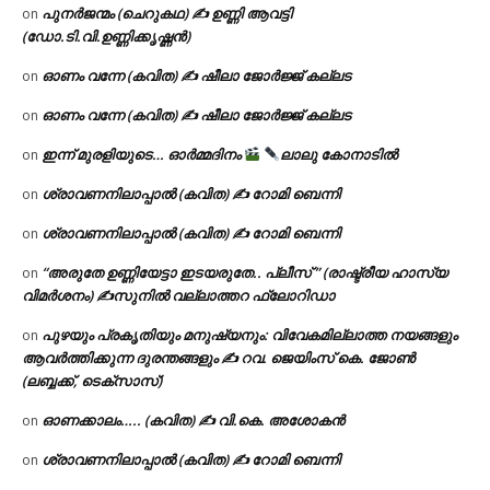
പുനർജന്മം (ചെറുകഥ) ✍ ഉണ്ണി ആവട്ടി
on
(ഡോ.ടി.വി.ഉണ്ണിക്കൃഷ്ണൻ)
ഓണം വന്നേ (കവിത) ✍ ഷീലാ ജോർജ്ജ് കല്ലട
on
ഓണം വന്നേ (കവിത) ✍ ഷീലാ ജോർജ്ജ് കല്ലട
on
ഇന്ന് മുരളിയുടെ… ഓർമ്മദിനം
ലാലു കോനാടിൽ
on
ശ്രാവണനിലാപ്പാൽ (കവിത) ✍ റോമി ബെന്നി
on
ശ്രാവണനിലാപ്പാൽ (കവിത) ✍ റോമി ബെന്നി
on
“അരുതേ ഉണ്ണിയേട്ടാ ഇടയരുതേ.. പ്ലീസ് ” (രാഷ്ട്രീയ ഹാസ്യ
on
വിമർശനം) ✍സുനിൽ വല്ലാത്തറ ഫ്ലോറിഡാ
പുഴയും പ്രകൃതിയും മനുഷ്യനും: വിവേകമില്ലാത്ത നയങ്ങളും
on
ആവർത്തിക്കുന്ന ദുരന്തങ്ങളും ✍ റവ. ജെയിംസ് കെ. ജോൺ
(ലബ്ബക്ക്, ടെക്സാസ്)
ഓണക്കാലം….. (കവിത) ✍ വി.കെ. അശോകൻ
on
ശ്രാവണനിലാപ്പാൽ (കവിത) ✍ റോമി ബെന്നി
on