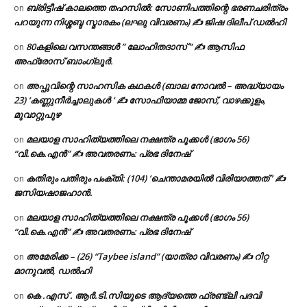
ബ്രിട്ടീഷ് കാലത്തെ തഹസിൽ: സോണിപത്തിന്റെ ഭരണചരിത്രം
on
പറയുന്ന നിശ്ശബ്ദ സ്മാരകം (ലഘു വിവരണം) ✍ ജിഷ ദിലീപ് ഡൽഹി
80കളിലെ വസന്തങ്ങൾ ” ലോഹിതദാസ് ” ✍ ആസിഫ
on
അഫ്രോസ് ബാംഗ്ലൂർ.
അപ്പുവിന്റെ സാഹസിക കഥകൾ (ബാല നോവൽ – അദ്ധ്യായം
on
23) ‘കണ്ണുനീർച്ചാലുകൾ ‘ ✍ സോഫിയാമ്മ ജോസ്, വാഴക്കുളം,
മുവാറ്റുപുഴ
മലയാള സാഹിത്യത്തിലെ നക്ഷത്ര പൂക്കൾ (ഭാഗം 56)
on
“വി.കെ.എൻ” ✍ അവതരണം: പ്രഭ ദിനേഷ്
കതിരും പതിരും പംക്തി: (104) ‘ചെന്താമരയിൽ വിരിയാത്തത് ‘ ✍
on
ജസിയഷാജഹാൻ.
മലയാള സാഹിത്യത്തിലെ നക്ഷത്ര പൂക്കൾ (ഭാഗം 56)
on
“വി.കെ.എൻ” ✍ അവതരണം: പ്രഭ ദിനേഷ്
അമേരിക്ക – (26) “Taybee island” (യാത്രാ വിവരണം) ✍ റിറ്റ
on
മാനുവൽ, ഡൽഹി
കെ .എസ് . ആർ.ടി.സിയുടെ ആദ്യത്തെ ഫ്രണ്ട്ലി പദവി
on