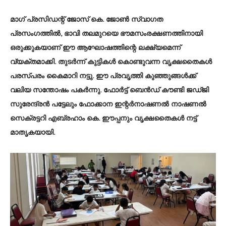
മാഗ് പ്രസിഡന്റ് ജോസ് കെ. ജോൺ സ്വാഗത
പ്രസംഗത്തിൽ, ഭാവി തലമുറയെ ഭൗമസംരക്ഷണത്തിനായി
ഒരുക്കുകയാണ് ഈ ആഘോഷത്തിന്റെ ലക്ഷ്യമെന്ന്
വ്യക്തമാക്കി. തുടർന്ന് കുട്ടികൾ കൊണ്ടുവന്ന വൃക്ഷതൈകൾ
പരസ്പരം കൈമാറി നട്ടു. ഈ പ്രവൃത്തി കുഞ്ഞുങ്ങൾക്ക്
വലിയ സന്തോഷം പകർന്നു. ഫോർട്ട് ബെൻഡ് കൗണ്ടി ജഡ്ജി
സുരേന്ദ്രൻ പട്ടേലും ഫോക്കാന ഇന്റർനാഷണൽ നാഷണൽ
സെക്രട്ടറി എബ്രഹാം കെ. ഈപ്പനും വൃക്ഷതൈകൾ നട്ട്
മാതൃകയായി.