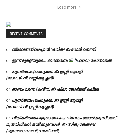
Load more
RECENT COMMENTS
ശ്രാവണനിലാപ്പാൽ (കവിത) ✍ റോമി ബെന്നി
on
ഇന്ന് മുരളിയുടെ… ഓർമ്മദിനം
ലാലു കോനാടിൽ
on
പുനർജന്മം (ചെറുകഥ) ✍ ഉണ്ണി ആവട്ടി
on
(ഡോ.ടി.വി.ഉണ്ണിക്കൃഷ്ണൻ)
ഓണം വന്നേ (കവിത) ✍ ഷീലാ ജോർജ്ജ് കല്ലട
on
പുനർജന്മം (ചെറുകഥ) ✍ ഉണ്ണി ആവട്ടി
on
(ഡോ.ടി.വി.ഉണ്ണിക്കൃഷ്ണൻ)
വിധികർത്താക്കളുടെ ലോകം: വിവേകം തോൽക്കുന്നിടത്ത്
on
മുൻവിധികൾ ജയിക്കുമ്പോൾ. ✍️ സിജു ജേക്കബ്
(എഴുത്തുകാരൻ,സഞ്ചാരി)