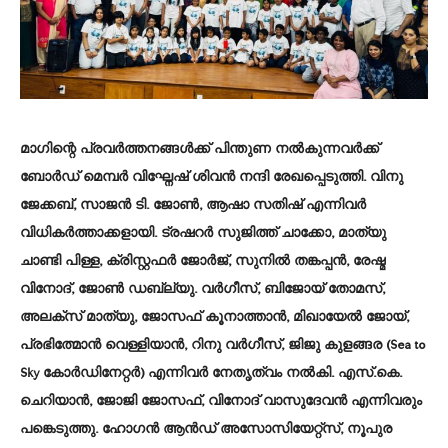
മാഗിന്റെ പ്രവർത്തനങ്ങൾക്ക് പിന്തുണ നൽകുന്നവർക്ക്
ബോർഡ് മെമ്പർ വിഘ്നേഷ് ശിവൻ നന്ദി രേഖപ്പെടുത്തി. വിനു
ജേക്കബ്, സാജൻ ടി. ജോൺ, ആഷാ സതിഷ് എന്നിവർ
വിധികർത്താക്കളായി. ട്രഷറർ സുജിത്ത് ചാക്കോ, മാത്യു
ചാണ്ടി പിള്ള, ക്രിസ്റ്റഫർ ജോർജ്, സുനിൽ തങ്കപ്പൻ, രേഷ്മ
വിനോദ്, ജോൺ ഡബ്ല്യു. വർഗീസ്, ബിജോയ് തോമസ്,
അലക്സ് മാത്യു, ജോസഫ് കൂനാത്താൻ, മിഖായേൽ ജോയ്,
പ്രഭിത്മോൻ വെള്ളിയാൻ, റിനു വർഗീസ്, ജിജു കുളങ്ങര (Sea to
Sky കോർഡിനേറ്റർ) എന്നിവർ നേതൃത്വം നൽകി. എസ്.കെ.
ചെറിയാൻ, ജോജി ജോസഫ്, വിനോദ് വാസുദേവൻ എന്നിവരും
പങ്കെടുത്തു. ഹോഗൻ ആൻഡ് അസോസിയേറ്റ്സ്, നൂപുര