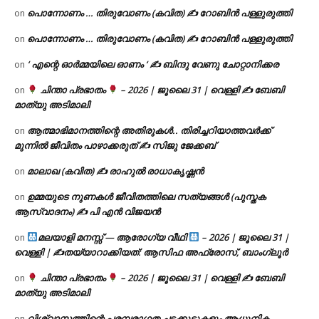
പൊന്നോണം … തിരുവോണം (കവിത) ✍ റോബിൻ പള്ളുരുത്തി
on
പൊന്നോണം … തിരുവോണം (കവിത) ✍ റോബിൻ പള്ളുരുത്തി
on
‘ എന്റെ ഓർമ്മയിലെ ഓണം ‘ ✍ ബിന്ദു വേണു ചോറ്റാനിക്കര
on
ചിന്താ പ്രഭാതം
– 2026 | ജൂലൈ 31 | വെള്ളി ✍
ബേബി
on
മാത്യു അടിമാലി
ആത്മാഭിമാനത്തിന്റെ അതിരുകൾ.. തിരിച്ചറിയാത്തവർക്ക്
on
മുന്നിൽ ജീവിതം പാഴാക്കരുത് ✍️ സിജു ജേക്കബ്
മാലാഖ (കവിത) ✍ രാഹുൽ രാധാകൃഷ്ണൻ
on
ഉമ്മയുടെ നുണകൾ ജീവിതത്തിലെ സത്യങ്ങൾ (പുസ്തക
on
ആസ്വാദനം) ✍ പി എൻ വിജയൻ
മലയാളി മനസ്സ് — ആരോഗ്യ വീഥി
– 2026 | ജൂലൈ 31 |
on
വെള്ളി | ✍
തയ്യാറാക്കിയത്: ആസിഫ അഫ്രോസ്, ബാംഗ്ലൂർ
ചിന്താ പ്രഭാതം
– 2026 | ജൂലൈ 31 | വെള്ളി ✍
ബേബി
on
മാത്യു അടിമാലി
വിശ്വാസത്തിന്റെ പരമ്പരാഗത ചട്ടക്കൂടുകളും ആധുനിക
on