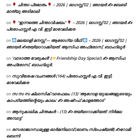
ചിന്താ പ്രഭാതം
– 2026 | ഓഗസ്റ്റ് 02 | ഞായർ ✍
ബേബി
on
മാത്യു അടിമാലി
“ഇന്നത്തെ ചിന്താവിഷയം”
– 2026 | ഓഗസ്റ്റ് 02 | ഞായർ ✍
on
പ്രൊഫസ്സർ എ.വി. ഇട്ടി മാവേലിക്കര
മലയാളി മനസ്സ് — ആരോഗ്യ വീഥി
– 2026 | ഓഗസ്റ്റ് 02 |
on
ഞായർ ✍
തയ്യാറാക്കിയത്: ആസിഫ അഫ്രോസ്, ബാംഗ്ലൂർ
‘വാടാത്ത വേരുകൾ’ (
Friendship Day Special) ✍ ആസിഫ
on
അഫ്രോസ്, ബാംഗ്ലൂർ.
സുവിശേഷ വചനങ്ങൾ (164) പ്രൊഫസ്സർ എ.വി. ഇട്ടി,
on
മാവേലിക്കര
സ സ സ ക്ലാസിക് വാരഫലം: (13) ‘ആഗോള യുദ്ധങ്ങളുടെയും
on
കാപട്യത്തിന്റെയും കാലം’ ✍ അഷ്റഫ് കാളത്തോട്
ആനുകാലിക ചിന്തകൾ – (13) ✍ തയ്യാറാക്കിയത്: നിർമല
on
അമ്പാട്ട്
രസരാജഗന്ധമുള്ള ഓർമനിലാവ് (ഓണം സ്‌പെഷ്യൽ) ✍റോമി
on
ബെന്നി