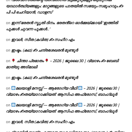
യാഥാർത്ഥ്യങ്ങളും: മാറ്റങ്ങളുടെ പാതയിൽ സഭയും സമൂഹവും ✍
പി പി ചെറിയാൻ, ഡാളസ്
ഇന്ന് ഭരതൻ സ്മൃതി ദിനം. ഭരതൻ്റെ ഓർമ്മയ്ക്കായി ‘ഇത്തിരി
on
പൂക്കൾ ചുവന്ന പൂക്കൾ..’
ഇവൾ, സീത (കവിത) ✍ സഹീറ എം
on
ഇഷ്ടം. (കഥ) ✍ ചന്ദ്രശേഖരൻ മുണ്ടൂർ
on
ചിന്താ പ്രഭാതം
– 2026 | ജൂലൈ 30 | വ്യാഴം ✍
ബേബി
on
മാത്യു അടിമാലി
ഇഷ്ടം. (കഥ) ✍ ചന്ദ്രശേഖരൻ മുണ്ടൂർ
on
മലയാളി മനസ്സ് — ആരോഗ്യ വീഥി
– 2026 | ജൂലൈ 30 |
on
വ്യാഴം ✍
തയ്യാറാക്കിയത്: ആസിഫ അഫ്രോസ്, ബാംഗ്ലൂർ
മലയാളി മനസ്സ് — ആരോഗ്യ വീഥി
– 2026 | ജൂലൈ 30 |
on
വ്യാഴം ✍
തയ്യാറാക്കിയത്: ആസിഫ അഫ്രോസ്, ബാംഗ്ലൂർ
ഇവൾ, സീത (കവിത) ✍ സഹീറ എം
on