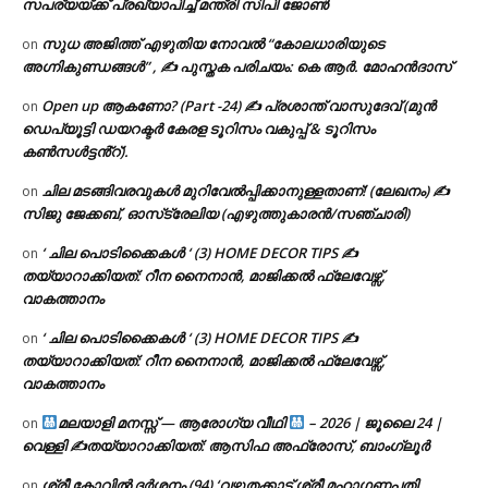
സപര്യയ്ക്ക് പ്രഖ്യാപിച്ച് മന്ത്രി സിപി ജോൺ
സുധ അജിത്ത് എഴുതിയ നോവൽ “കോലധാരിയുടെ
on
അഗ്നികുണ്ഡങ്ങള്‍” , ✍ പുസ്തക പരിചയം: കെ ആർ. മോഹൻദാസ്
Open up ആകണോ? (Part -24) ✍ പ്രശാന്ത് വാസുദേവ് (മുൻ
on
ഡെപ്യൂട്ടി ഡയറക്ടർ കേരള ടൂറിസം വകുപ്പ് & ടൂറിസം
കൺസൾട്ടൻ്റ്).
ചില മടങ്ങിവരവുകൾ മുറിവേൽപ്പിക്കാനുള്ളതാണ്! (ലേഖനം) ✍️
on
സിജു ജേക്കബ്, ഓസ്‌ട്രേലിയ (എഴുത്തുകാരൻ/സഞ്ചാരി)
‘ ചില പൊടിക്കൈകൾ ‘ (3) HOME DECOR TIPS ✍
on
തയ്യാറാക്കിയത്: റീന നൈനാൻ, മാജിക്കൽ ഫ്ലേവേഴ്സ്,
വാകത്താനം
‘ ചില പൊടിക്കൈകൾ ‘ (3) HOME DECOR TIPS ✍
on
തയ്യാറാക്കിയത്: റീന നൈനാൻ, മാജിക്കൽ ഫ്ലേവേഴ്സ്,
വാകത്താനം
മലയാളി മനസ്സ് — ആരോഗ്യ വീഥി
– 2026 | ജൂലൈ 24 |
on
വെള്ളി ✍
തയ്യാറാക്കിയത്: ആസിഫ അഫ്രോസ്, ബാംഗ്ലൂർ
ശ്രീ കോവിൽ ദർശനം (94) ‘വഴുതക്കാട് ശ്രീ മഹാഗണപതി
on