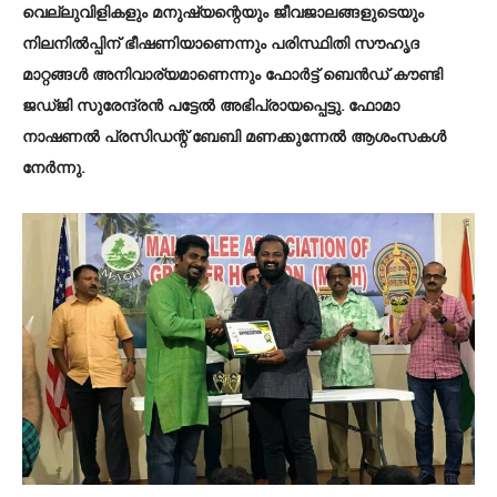
വെല്ലുവിളികളും മനുഷ്യന്റെയും ജീവജാലങ്ങളുടെയും
നിലനിൽപ്പിന് ഭീഷണിയാണെന്നും പരിസ്ഥിതി സൗഹൃദ
മാറ്റങ്ങൾ അനിവാര്യമാണെന്നും ഫോർട്ട് ബെൻഡ് കൗണ്ടി
ജഡ്ജി സുരേന്ദ്രൻ പട്ടേൽ അഭിപ്രായപ്പെട്ടു. ഫോമാ
നാഷണൽ പ്രസിഡന്റ് ബേബി മണക്കുന്നേൽ ആശംസകൾ
നേർന്നു.