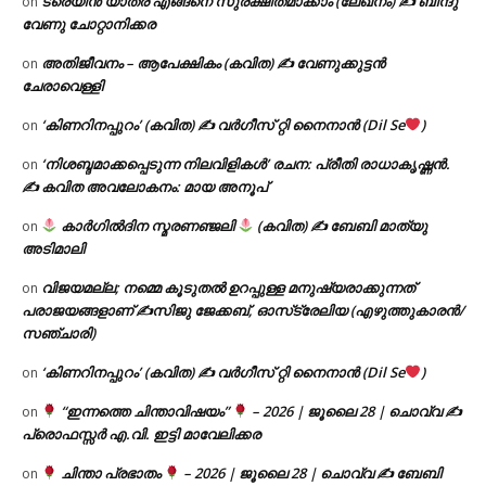
ട്രെയിൻ യാത്ര എങ്ങനെ സുരക്ഷിതമാക്കാം (ലേഖനം) ✍ ബിന്ദു
on
വേണു ചോറ്റാനിക്കര
അതിജീവനം – ആപേക്ഷികം (കവിത) ✍ വേണുക്കുട്ടൻ
on
ചേരാവെള്ളി
‘കിണറിനപ്പുറം’ (കവിത) ✍ വർഗീസ് റ്റി നൈനാൻ (Dil Se
)
on
‘നിശബ്ദമാക്കപ്പെടുന്ന നിലവിളികൾ’ രചന: പ്രീതി രാധാകൃഷ്ണൻ.
on
✍ കവിത അവലോകനം: മായ അനൂപ്
കാർഗിൽദിന സ്മരണഞ്ജലി
(കവിത) ✍ ബേബി മാത്യു
on
അടിമാലി
വിജയമല്ല; നമ്മെ കൂടുതൽ ഉറപ്പുള്ള മനുഷ്യരാക്കുന്നത്
on
പരാജയങ്ങളാണ് ✍️സിജു ജേക്കബ്, ഓസ്‌ട്രേലിയ (എഴുത്തുകാരൻ/
സഞ്ചാരി)
‘കിണറിനപ്പുറം’ (കവിത) ✍ വർഗീസ് റ്റി നൈനാൻ (Dil Se
)
on
“ഇന്നത്തെ ചിന്താവിഷയം”
– 2026 | ജൂലൈ 28 | ചൊവ്വ ✍
on
പ്രൊഫസ്സർ എ.വി. ഇട്ടി മാവേലിക്കര
ചിന്താ പ്രഭാതം
– 2026 | ജൂലൈ 28 | ചൊവ്വ ✍
ബേബി
on