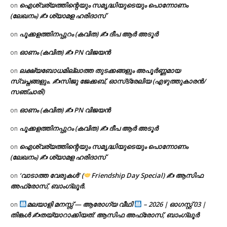
ഐശ്വര്യത്തിന്റെയും സമൃദ്ധിയുടെയും പൊന്നോണം
on
(ലേഖനം) ✍ ശ്യാമള ഹരിദാസ്
പൂക്കളത്തിനപ്പുറം (കവിത) ✍ ദീപ ആർ അടൂർ
on
ഓണം (കവിത) ✍ PN വിജയൻ
on
ലക്ഷ്യബോധമില്ലാത്ത തുടക്കങ്ങളും അപൂർണ്ണമായ
on
സ്വപ്നങ്ങളും. ✍️സിജു ജേക്കബ്, ഓസ്‌ട്രേലിയ (എഴുത്തുകാരൻ/
സഞ്ചാരി)
ഓണം (കവിത) ✍ PN വിജയൻ
on
പൂക്കളത്തിനപ്പുറം (കവിത) ✍ ദീപ ആർ അടൂർ
on
ഐശ്വര്യത്തിന്റെയും സമൃദ്ധിയുടെയും പൊന്നോണം
on
(ലേഖനം) ✍ ശ്യാമള ഹരിദാസ്
‘വാടാത്ത വേരുകൾ’ (
Friendship Day Special) ✍ ആസിഫ
on
അഫ്രോസ്, ബാംഗ്ലൂർ.
മലയാളി മനസ്സ് — ആരോഗ്യ വീഥി
– 2026 | ഓഗസ്റ്റ് 03 |
on
തിങ്കൾ ✍
തയ്യാറാക്കിയത്: ആസിഫ അഫ്രോസ്, ബാംഗ്ലൂർ