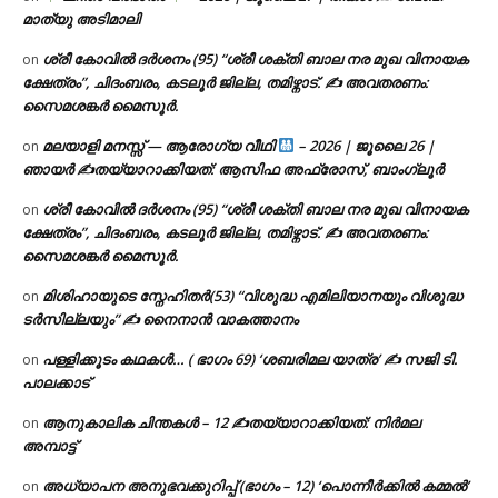
മാത്യു അടിമാലി
ശ്രീ കോവിൽ ദർശനം (95) “ശ്രീ ശക്തി ബാല നര മുഖ വിനായക
on
ക്ഷേത്രം”, ചിദംബരം, കടലൂർ ജില്ല, തമിഴ്നാട്. ✍ അവതരണം:
സൈമശങ്കർ മൈസൂർ.
മലയാളി മനസ്സ് — ആരോഗ്യ വീഥി
– 2026 | ജൂലൈ 26 |
on
ഞായർ ✍
തയ്യാറാക്കിയത്: ആസിഫ അഫ്രോസ്, ബാംഗ്ലൂർ
ശ്രീ കോവിൽ ദർശനം (95) “ശ്രീ ശക്തി ബാല നര മുഖ വിനായക
on
ക്ഷേത്രം”, ചിദംബരം, കടലൂർ ജില്ല, തമിഴ്നാട്. ✍ അവതരണം:
സൈമശങ്കർ മൈസൂർ.
മിശിഹായുടെ സ്നേഹിതർ(53) “വിശുദ്ധ എമിലിയാനയും വിശുദ്ധ
on
ടര്‍സില്ലയും” ✍ നൈനാൻ വാകത്താനം
പള്ളിക്കൂടം കഥകൾ… ( ഭാഗം 69) ‘ശബരിമല യാത്ര’ ✍ സജി ടി.
on
പാലക്കാട്
ആനുകാലിക ചിന്തകൾ – 12 ✍തയ്യാറാക്കിയത്: നിർമല
on
അമ്പാട്ട്
അധ്യാപന അനുഭവക്കുറിപ്പ് (ഭാഗം – 12) ‘പൊന്നീർക്കിൽ കമ്മൽ’
on