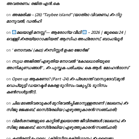
അവതരണം: രജിത എൻ.കെ
അമേരിക്ക – (26) “Taybee island” (യാത്രാ വിവരണം) ✍ റിറ്റ
on
മാനുവൽ, ഡൽഹി
മലയാളി മനസ്സ് — ആരോഗ്യ വീഥി
– 2026 | ജൂലൈ 24 |
on
വെള്ളി ✍
തയ്യാറാക്കിയത്: ആസിഫ അഫ്രോസ്, ബാംഗ്ലൂർ
‘ നൊമ്പരം’ (കഥ) ✍സിസ്റ്റർ ഉഷാ ജോർജ്
on
സുധ അജിത്ത് എഴുതിയ നോവൽ “കോലധാരിയുടെ
on
അഗ്നികുണ്ഡങ്ങള്‍” , ✍ പുസ്തക പരിചയം: കെ ആർ. മോഹൻദാസ്
Open up ആകണോ? (Part -24) ✍ പ്രശാന്ത് വാസുദേവ് (മുൻ
on
ഡെപ്യൂട്ടി ഡയറക്ടർ കേരള ടൂറിസം വകുപ്പ് & ടൂറിസം
കൺസൾട്ടൻ്റ്).
ചില മടങ്ങിവരവുകൾ മുറിവേൽപ്പിക്കാനുള്ളതാണ്! (ലേഖനം) ✍️
on
സിജു ജേക്കബ്, ഓസ്‌ട്രേലിയ (എഴുത്തുകാരൻ/സഞ്ചാരി)
വിമർശനങ്ങളുടെ കാറ്റിൽ ഉലയാത്ത ജീവിതങ്ങൾ (ലേഖനം) ✍️
on
സിജു ജേക്കബ്, ഓസ്‌ട്രേലിയ (എഴുത്തുകാരൻ/സഞ്ചാരി)
കൺമണി പോലെ.. (ക്രിസ്തീയ ഭക്തിഗാനം) ✍ ബൈജു
on