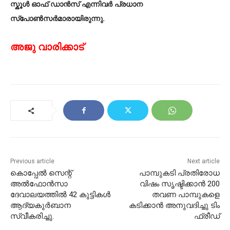
സ്കൂൾ ഓഫ് ഡാൻസ് എന്നിവർ പ്രധാന
സ്പോൺസർമാരായിരുന്നു.
അജു വാരിക്കാട്
Previous article
Next article
കൊപ്പേൽ സെന്റ്
പാമ്പുകടി പ്രതിരോധ
അൽഫോൻസാ
വിഷം സൃഷ്ടിക്കാൻ 200
ദേവാലയത്തിൽ 42 കുട്ടികൾ
തവണ പാമ്പുകളെ
ആദ്യകുർബാന
കടിക്കാൻ അനുവദിച്ചു ടിം
സ്വീകരിച്ചു.
ഫ്രീഡ്