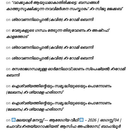
“വാക്കുകൾ ആയുധമാകാതിരിക്കട്ടെ: ബന്ധങ്ങൾ
on
കാത്തുസൂക്ഷിക്കുന്ന നവവിമർശന സംസ്കാരം” ✍️ സിജു ജേക്കബ്
ശ്രാവണനിലാപ്പാൽ (കവിത) ✍ റോമി ബെന്നി
on
വേരുകളുടെ ഗന്ധം തേടുന്ന തിരുവോണം ✍ അഷ്റഫ്
on
കാളത്തോട്
ശ്രാവണനിലാപ്പാൽ (കവിത) ✍ റോമി ബെന്നി
on
ശ്രാവണനിലാപ്പാൽ (കവിത) ✍ റോമി ബെന്നി
on
രസരാജഗന്ധമുള്ള ഓർമനിലാവ് (ഓണം സ്‌പെഷ്യൽ) ✍റോമി
on
ബെന്നി
ഐശ്വര്യത്തിന്റെയും സമൃദ്ധിയുടെയും പൊന്നോണം
on
(ലേഖനം) ✍ ശ്യാമള ഹരിദാസ്
ഐശ്വര്യത്തിന്റെയും സമൃദ്ധിയുടെയും പൊന്നോണം
on
(ലേഖനം) ✍ ശ്യാമള ഹരിദാസ്
മലയാളി മനസ്സ് — ആരോഗ്യ വീഥി
– 2026 | ഓഗസ്റ്റ് 04 |
on
ചൊവ്വ ✍
തയ്യാറാക്കിയത്: ആസിഫ അഫ്രോസ്, ബാംഗ്ലൂർ