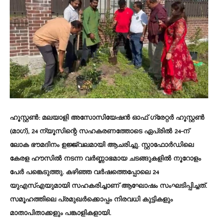
ഹൂസ്റ്റൺ:
മലയാളി അസോസിയേഷൻ ഓഫ് ഗ്രേറ്റർ ഹൂസ്റ്റൺ
(മാഗ്), 24 ന്യൂസിന്റെ സഹകരണത്തോടെ ഏപ്രിൽ 24-ന്
ലോക ഭൗമദിനം ഉജ്ജ്വലമായി ആചരിച്ചു. സ്റ്റാഫോർഡിലെ
കേരള ഹൗസിൽ നടന്ന വർണ്ണാഭമായ ചടങ്ങുകളിൽ നൂറോളം
പേർ പങ്കെടുത്തു. കഴിഞ്ഞ വർഷത്തെപ്പോലെ 24
യുഎസ്എയുമായി സഹകരിച്ചാണ് ആഘോഷം സംഘടിപ്പിച്ചത്.
സമൂഹത്തിലെ പ്രമുഖർക്കൊപ്പം നിരവധി കുട്ടികളും
മാതാപിതാക്കളും പങ്കാളികളായി.