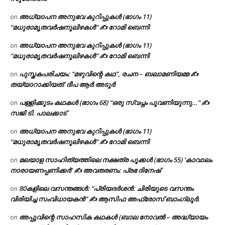
അധ്യാപന അനുഭവ കുറിപ്പുകൾ (ഭാഗം 11)
on
“മധുരാമൃതവർഷനൂലിഴകൾ” ✍ റോമി ബെന്നി
അധ്യാപന അനുഭവ കുറിപ്പുകൾ (ഭാഗം 11)
on
“മധുരാമൃതവർഷനൂലിഴകൾ” ✍ റോമി ബെന്നി
പുസ്തകപരിചയം: “മഴുവിന്റെ കഥ”, രചന – ബലാമണിയമ്മ ✍
on
തയ്യാറാക്കിയത്: ദീപ ആർ അടൂർ
പള്ളിക്കൂടം കഥകൾ (ഭാഗം 68) “ഒരു സ്വപ്നം പൂവണിയുന്നു…” ✍
on
സജി ടി. പാലക്കാട്
അധ്യാപന അനുഭവ കുറിപ്പുകൾ (ഭാഗം 11)
on
“മധുരാമൃതവർഷനൂലിഴകൾ” ✍ റോമി ബെന്നി
മലയാള സാഹിത്യത്തിലെ നക്ഷത്ര പൂക്കൾ (ഭാഗം 55) ‘കാവാലം
on
നാരായണപ്പണിക്കർ’ ✍ അവതരണം: പ്രഭ ദിനേഷ്
80കളിലെ വസന്തങ്ങൾ: “പ്രിയദർശൻ: ചിരിയുടെ വസന്തം
on
വിരിയിച്ച സംവിധായകൻ” ✍ ആസിഫ അഫ്രോസ് ബാംഗ്ലൂർ.
അപ്പുവിന്റെ സാഹസിക കഥകൾ (ബാല നോവൽ – അദ്ധ്യായം
on