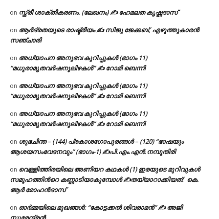
സ്ത്രീ ശാക്തീകരണം. (ലേഖനം) ✍ ഹേമലത കൃഷ്ണദാസ്
on
ആർദ്രതയുടെ രാഷ്ട്രീയം ✍️ സിജു ജേക്കബ്, എഴുത്തുകാരൻ
on
സഞ്ചാരി
അധ്യാപന അനുഭവ കുറിപ്പുകൾ (ഭാഗം 11)
on
“മധുരാമൃതവർഷനൂലിഴകൾ” ✍ റോമി ബെന്നി
അധ്യാപന അനുഭവ കുറിപ്പുകൾ (ഭാഗം 11)
on
“മധുരാമൃതവർഷനൂലിഴകൾ” ✍ റോമി ബെന്നി
അധ്യാപന അനുഭവ കുറിപ്പുകൾ (ഭാഗം 11)
on
“മധുരാമൃതവർഷനൂലിഴകൾ” ✍ റോമി ബെന്നി
ശുഭചിന്ത – (144) പ്രകാശഗോപുരങ്ങൾ – (120) “ഭാഷയും
on
ആശയസംവേദനവും” (ഭാഗം-1) ✍പി.എം.എൻ.നമ്പൂതിരി
വെള്ളിത്തിരയിലെ അണിയറ കഥകൾ (1) ഇരയുടെ മുറിവുകൾ
on
സമൂഹത്തിന്‍റെ കണ്ണാടിയാകുമ്പോൾ ✍തയ്യാറാക്കിയത്: കെ.
ആര്‍ മോഹന്‍ദാസ്
ഓർമ്മയിലെ മുഖങ്ങൾ: “കോട്ടക്കൽ ശിവരാമൻ” ✍ അജി
on
സുരേന്ദ്രൻ