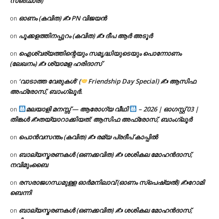
സഞ്ചാരി)
ഓണം (കവിത) ✍ PN വിജയൻ
on
പൂക്കളത്തിനപ്പുറം (കവിത) ✍ ദീപ ആർ അടൂർ
on
ഐശ്വര്യത്തിന്റെയും സമൃദ്ധിയുടെയും പൊന്നോണം
on
(ലേഖനം) ✍ ശ്യാമള ഹരിദാസ്
‘വാടാത്ത വേരുകൾ’ (
Friendship Day Special) ✍ ആസിഫ
on
അഫ്രോസ്, ബാംഗ്ലൂർ.
മലയാളി മനസ്സ് — ആരോഗ്യ വീഥി
– 2026 | ഓഗസ്റ്റ് 03 |
on
തിങ്കൾ ✍
തയ്യാറാക്കിയത്: ആസിഫ അഫ്രോസ്, ബാംഗ്ലൂർ
പൊൻവസന്തം (കവിത) ✍ രമ്യ പ്രദീപ് കാപ്പിൽ
on
ബാല്യസ്മരണകൾ (ഒണക്കവിത) ✍ ശശികല മോഹൻദാസ്,
on
നവിമുംബൈ
രസരാജഗന്ധമുള്ള ഓർമനിലാവ് (ഓണം സ്‌പെഷ്യൽ) ✍റോമി
on
ബെന്നി
ബാല്യസ്മരണകൾ (ഒണക്കവിത) ✍ ശശികല മോഹൻദാസ്,
on