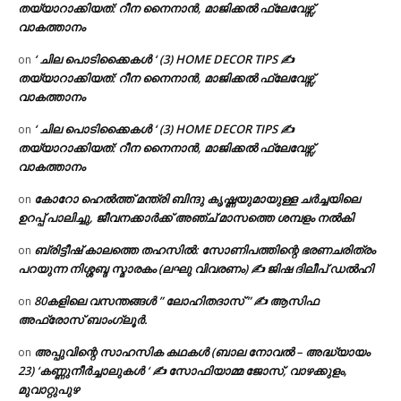
തയ്യാറാക്കിയത്: റീന നൈനാൻ, മാജിക്കൽ ഫ്ലേവേഴ്സ്,
വാകത്താനം
‘ ചില പൊടിക്കൈകൾ ‘ (3) HOME DECOR TIPS ✍
on
തയ്യാറാക്കിയത്: റീന നൈനാൻ, മാജിക്കൽ ഫ്ലേവേഴ്സ്,
വാകത്താനം
‘ ചില പൊടിക്കൈകൾ ‘ (3) HOME DECOR TIPS ✍
on
തയ്യാറാക്കിയത്: റീന നൈനാൻ, മാജിക്കൽ ഫ്ലേവേഴ്സ്,
വാകത്താനം
കോറോ ഹെൽത്ത് മന്ത്രി ബിന്ദു കൃഷ്ണയുമായുള്ള ചർച്ചയിലെ
on
ഉറപ്പ് പാലിച്ചു, ജീവനക്കാർക്ക് അഞ്ച് മാസത്തെ ശമ്പളം നൽകി
ബ്രിട്ടീഷ് കാലത്തെ തഹസിൽ: സോണിപത്തിന്റെ ഭരണചരിത്രം
on
പറയുന്ന നിശ്ശബ്ദ സ്മാരകം (ലഘു വിവരണം) ✍ ജിഷ ദിലീപ് ഡൽഹി
80കളിലെ വസന്തങ്ങൾ ” ലോഹിതദാസ് ” ✍ ആസിഫ
on
അഫ്രോസ് ബാംഗ്ലൂർ.
അപ്പുവിന്റെ സാഹസിക കഥകൾ (ബാല നോവൽ – അദ്ധ്യായം
on
23) ‘കണ്ണുനീർച്ചാലുകൾ ‘ ✍ സോഫിയാമ്മ ജോസ്, വാഴക്കുളം,
മുവാറ്റുപുഴ