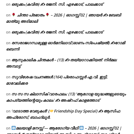
ഒരുക്കം (കവിത) ✍ രജനി. സി. എഴക്കാട്, പാലക്കാട്
on
ചിന്താ പ്രഭാതം
– 2026 | ഓഗസ്റ്റ് 02 | ഞായർ ✍
ബേബി
on
മാത്യു അടിമാലി
ഒരുക്കം (കവിത) ✍ രജനി. സി. എഴക്കാട്, പാലക്കാട്
on
രസരാജഗന്ധമുള്ള ഓർമനിലാവ് (ഓണം സ്‌പെഷ്യൽ) ✍റോമി
on
ബെന്നി
ആനുകാലിക ചിന്തകൾ – (13) ✍ തയ്യാറാക്കിയത്: നിർമല
on
അമ്പാട്ട്
സുവിശേഷ വചനങ്ങൾ (164) പ്രൊഫസ്സർ എ.വി. ഇട്ടി,
on
മാവേലിക്കര
സ സ സ ക്ലാസിക് വാരഫലം: (13) ‘ആഗോള യുദ്ധങ്ങളുടെയും
on
കാപട്യത്തിന്റെയും കാലം’ ✍ അഷ്റഫ് കാളത്തോട്
‘വാടാത്ത വേരുകൾ’ (
Friendship Day Special) ✍ ആസിഫ
on
അഫ്രോസ്, ബാംഗ്ലൂർ.
മലയാളി മനസ്സ് — ആരോഗ്യ വീഥി
– 2026 | ഓഗസ്റ്റ് 02 |
on