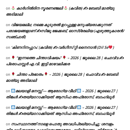
കാർഗിൽദിന സ്മരണഞ്ജലി
(കവിത) ✍ ബേബി മാത്യു
on
അടിമാലി
വിജയമല്ല; നമ്മെ കൂടുതൽ ഉറപ്പുള്ള മനുഷ്യരാക്കുന്നത്
on
പരാജയങ്ങളാണ് ✍️സിജു ജേക്കബ്, ഓസ്‌ട്രേലിയ (എഴുത്തുകാരൻ/
സഞ്ചാരി)
‘കിണറിനപ്പുറം’ (കവിത) ✍ വർഗീസ് റ്റി നൈനാൻ (Dil Se
)
on
“ഇന്നത്തെ ചിന്താവിഷയം”
– 2026 | ജൂലൈ 28 | ചൊവ്വ ✍
on
പ്രൊഫസ്സർ എ.വി. ഇട്ടി മാവേലിക്കര
ചിന്താ പ്രഭാതം
– 2026 | ജൂലൈ 28 | ചൊവ്വ ✍
ബേബി
on
മാത്യു അടിമാലി
മലയാളി മനസ്സ് — ആരോഗ്യ വീഥി
– 2026 | ജൂലൈ 27 |
on
തിങ്കൾ ✍
തയ്യാറാക്കിയത്: ആസിഫ അഫ്രോസ്, ബാംഗ്ലൂർ
മലയാളി മനസ്സ് — ആരോഗ്യ വീഥി
– 2026 | ജൂലൈ 27 |
on
തിങ്കൾ ✍
തയ്യാറാക്കിയത്: ആസിഫ അഫ്രോസ്, ബാംഗ്ലൂർ
സംസ്ഥാനത്ത് നാളെ പൊതു അവധിപ്രഖ്യാപിച്ചു; ശമ്പളം
on
നിഷേധിക്കാനോ കുറവ് വരുത്താനോ പാടില്ലെന്നും നിർദ്ദേശം`*