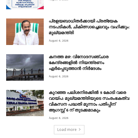
പ്രളയബാധിതർക്കായി പ്രത്യേക
നടപടികൾ; ചികിത്സാച്ചെലവും വഹിക്കും:
മുഖ്യമന്ത്രി
August 6, 2026
കനത്ത മഴ: വിനോദസഞ്ചാര
കേന്ദ്രങ്ങളിൽ നിയന്ത്രണം
ഏർപ്പെടുത്താൻ നിർദേശം
August 6, 2026
കുറഞ്ഞ പലിശനിരക്കിൽ 5 കോടി വരെ
വായ്പ: മുഖ്യമന്ത്രിയുടെ സംരംഭകത്വ
വികസന പദ്ധതി മൂന്നാം പതിപ്പിന്
ആഗസ്റ്റ് 6 ന് തുടക്കമാകും
August 6, 2026
Load more