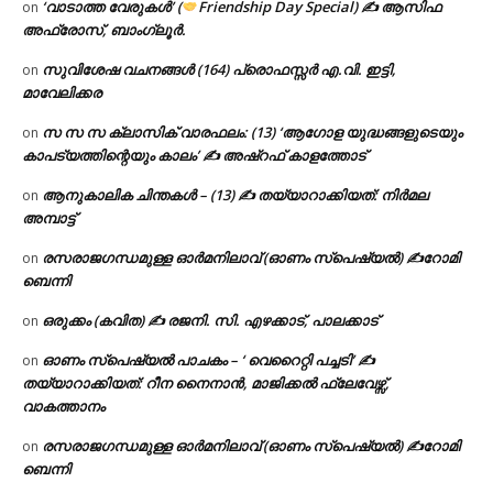
‘വാടാത്ത വേരുകൾ’ (
Friendship Day Special) ✍ ആസിഫ
on
അഫ്രോസ്, ബാംഗ്ലൂർ.
സുവിശേഷ വചനങ്ങൾ (164) പ്രൊഫസ്സർ എ.വി. ഇട്ടി,
on
മാവേലിക്കര
സ സ സ ക്ലാസിക് വാരഫലം: (13) ‘ആഗോള യുദ്ധങ്ങളുടെയും
on
കാപട്യത്തിന്റെയും കാലം’ ✍ അഷ്റഫ് കാളത്തോട്
ആനുകാലിക ചിന്തകൾ – (13) ✍ തയ്യാറാക്കിയത്: നിർമല
on
അമ്പാട്ട്
രസരാജഗന്ധമുള്ള ഓർമനിലാവ് (ഓണം സ്‌പെഷ്യൽ) ✍റോമി
on
ബെന്നി
ഒരുക്കം (കവിത) ✍ രജനി. സി. എഴക്കാട്, പാലക്കാട്
on
ഓണം സ്പെഷ്യൽ പാചകം – ‘ വെറൈറ്റി പച്ചടി’ ✍
on
തയ്യാറാക്കിയത്: റീന നൈനാൻ, മാജിക്കൽ ഫ്ലേവേഴ്സ്,
വാകത്താനം
രസരാജഗന്ധമുള്ള ഓർമനിലാവ് (ഓണം സ്‌പെഷ്യൽ) ✍റോമി
on
ബെന്നി