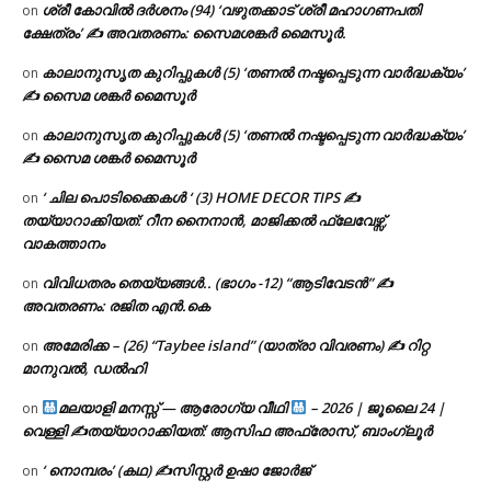
ശ്രീ കോവിൽ ദർശനം (94) ‘വഴുതക്കാട് ശ്രീ മഹാഗണപതി
on
ക്ഷേത്രം’ ✍ അവതരണം: സൈമശങ്കർ മൈസൂർ.
കാലാനുസൃത കുറിപ്പുകൾ (5) ‘തണൽ നഷ്ടപ്പെടുന്ന വാർദ്ധക്യം’
on
✍ സൈമ ശങ്കർ മൈസൂർ
കാലാനുസൃത കുറിപ്പുകൾ (5) ‘തണൽ നഷ്ടപ്പെടുന്ന വാർദ്ധക്യം’
on
✍ സൈമ ശങ്കർ മൈസൂർ
‘ ചില പൊടിക്കൈകൾ ‘ (3) HOME DECOR TIPS ✍
on
തയ്യാറാക്കിയത്: റീന നൈനാൻ, മാജിക്കൽ ഫ്ലേവേഴ്സ്,
വാകത്താനം
വിവിധതരം തെയ്യങ്ങൾ.. (ഭാഗം -12) “ആടിവേടൻ” ✍
on
അവതരണം: രജിത എൻ.കെ
അമേരിക്ക – (26) “Taybee island” (യാത്രാ വിവരണം) ✍ റിറ്റ
on
മാനുവൽ, ഡൽഹി
മലയാളി മനസ്സ് — ആരോഗ്യ വീഥി
– 2026 | ജൂലൈ 24 |
on
വെള്ളി ✍
തയ്യാറാക്കിയത്: ആസിഫ അഫ്രോസ്, ബാംഗ്ലൂർ
‘ നൊമ്പരം’ (കഥ) ✍സിസ്റ്റർ ഉഷാ ജോർജ്
on