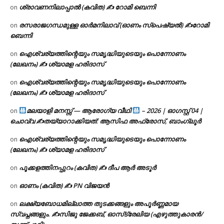
ശ്രാവണനിലാപ്പാൽ (കവിത) ✍ റോമി ബെന്നി
on
രസരാജഗന്ധമുള്ള ഓർമനിലാവ് (ഓണം സ്‌പെഷ്യൽ) ✍റോമി
on
ബെന്നി
ഐശ്വര്യത്തിന്റെയും സമൃദ്ധിയുടെയും പൊന്നോണം
on
(ലേഖനം) ✍ ശ്യാമള ഹരിദാസ്
ഐശ്വര്യത്തിന്റെയും സമൃദ്ധിയുടെയും പൊന്നോണം
on
(ലേഖനം) ✍ ശ്യാമള ഹരിദാസ്
മലയാളി മനസ്സ് — ആരോഗ്യ വീഥി
– 2026 | ഓഗസ്റ്റ് 04 |
on
ചൊവ്വ ✍
തയ്യാറാക്കിയത്: ആസിഫ അഫ്രോസ്, ബാംഗ്ലൂർ
ഐശ്വര്യത്തിന്റെയും സമൃദ്ധിയുടെയും പൊന്നോണം
on
(ലേഖനം) ✍ ശ്യാമള ഹരിദാസ്
പൂക്കളത്തിനപ്പുറം (കവിത) ✍ ദീപ ആർ അടൂർ
on
ഓണം (കവിത) ✍ PN വിജയൻ
on
ലക്ഷ്യബോധമില്ലാത്ത തുടക്കങ്ങളും അപൂർണ്ണമായ
on
സ്വപ്നങ്ങളും. ✍️സിജു ജേക്കബ്, ഓസ്‌ട്രേലിയ (എഴുത്തുകാരൻ/