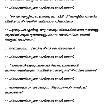
ശ്രാവണനിലാപ്പാൽ (കവിത) ✍ റോമി ബെന്നി
on
“അരുതേ ഉണ്ണിയേട്ടാ ഇടയരുതേ.. പ്ലീസ് ” (രാഷ്ട്രീയ ഹാസ്യ
on
വിമർശനം) ✍സുനിൽ വല്ലാത്തറ ഫ്ലോറിഡാ
പുഴയും പ്രകൃതിയും മനുഷ്യനും: വിവേകമില്ലാത്ത നയങ്ങളും
on
ആവർത്തിക്കുന്ന ദുരന്തങ്ങളും ✍ റവ. ജെയിംസ് കെ. ജോൺ
(ലബ്ബക്ക്, ടെക്സാസ്)
ഓണക്കാലം….. (കവിത) ✍ വി.കെ. അശോകൻ
on
ശ്രാവണനിലാപ്പാൽ (കവിത) ✍ റോമി ബെന്നി
on
“വാക്കുകൾ ആയുധമാകാതിരിക്കട്ടെ: ബന്ധങ്ങൾ
on
കാത്തുസൂക്ഷിക്കുന്ന നവവിമർശന സംസ്കാരം” ✍️ സിജു ജേക്കബ്
ശ്രാവണനിലാപ്പാൽ (കവിത) ✍ റോമി ബെന്നി
on
വേരുകളുടെ ഗന്ധം തേടുന്ന തിരുവോണം ✍ അഷ്റഫ്
on
കാളത്തോട്
ശ്രാവണനിലാപ്പാൽ (കവിത) ✍ റോമി ബെന്നി
on