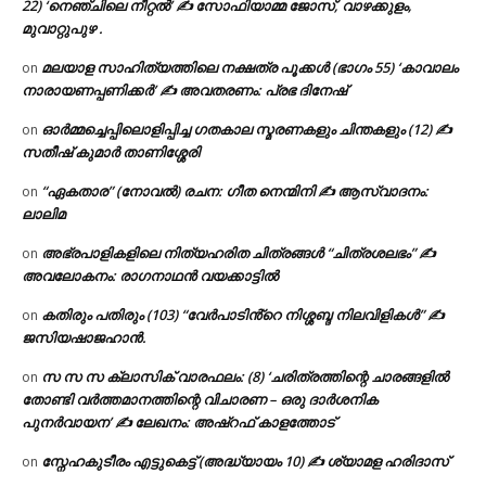
22) ‘നെഞ്ചിലെ നീറ്റൽ’ ✍ സോഫിയാമ്മ ജോസ്, വാഴക്കുളം,
മുവാറ്റുപുഴ .
മലയാള സാഹിത്യത്തിലെ നക്ഷത്ര പൂക്കൾ (ഭാഗം 55) ‘കാവാലം
on
നാരായണപ്പണിക്കർ’ ✍ അവതരണം: പ്രഭ ദിനേഷ്
ഓർമ്മച്ചെപ്പിലൊളിപ്പിച്ച ഗതകാല സ്മരണകളും ചിന്തകളും (12) ✍
on
സതീഷ് കുമാർ താണിശ്ശേരി
“ഏകതാര” (നോവൽ) രചന: ഗീത നെന്മിനി ✍ ആസ്വാദനം:
on
ലാലിമ
അഭ്രപാളികളിലെ നിത്യഹരിത ചിത്രങ്ങൾ “ചിത്രശലഭം” ✍
on
അവലോകനം: രാഗനാഥൻ വയക്കാട്ടിൽ
കതിരും പതിരും (103) “വേർപാടിൻ്റെ നിശ്ശബ്ദ നിലവിളികൾ” ✍
on
ജസിയഷാജഹാൻ.
സ സ സ ക്ലാസിക് വാരഫലം: (8) ‘ചരിത്രത്തിന്റെ ചാരങ്ങളിൽ
on
തോണ്ടി വർത്തമാനത്തിന്റെ വിചാരണ – ഒരു ദാർശനിക
പുനർവായന’ ✍ ലേഖനം: അഷ്റഫ് കാളത്തോട്
സ്നേഹകുടീരം എട്ടുകെട്ട് (അദ്ധ്യായം 10) ✍ ശ്യാമള ഹരിദാസ്
on