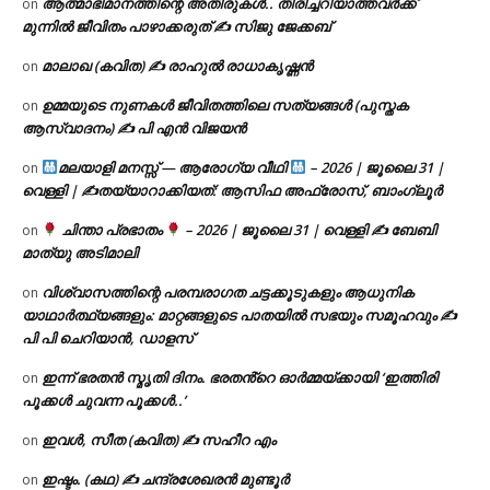
ആത്മാഭിമാനത്തിന്റെ അതിരുകൾ.. തിരിച്ചറിയാത്തവർക്ക്
on
മുന്നിൽ ജീവിതം പാഴാക്കരുത് ✍️ സിജു ജേക്കബ്
മാലാഖ (കവിത) ✍ രാഹുൽ രാധാകൃഷ്ണൻ
on
ഉമ്മയുടെ നുണകൾ ജീവിതത്തിലെ സത്യങ്ങൾ (പുസ്തക
on
ആസ്വാദനം) ✍ പി എൻ വിജയൻ
മലയാളി മനസ്സ് — ആരോഗ്യ വീഥി
– 2026 | ജൂലൈ 31 |
on
വെള്ളി | ✍
തയ്യാറാക്കിയത്: ആസിഫ അഫ്രോസ്, ബാംഗ്ലൂർ
ചിന്താ പ്രഭാതം
– 2026 | ജൂലൈ 31 | വെള്ളി ✍
ബേബി
on
മാത്യു അടിമാലി
വിശ്വാസത്തിന്റെ പരമ്പരാഗത ചട്ടക്കൂടുകളും ആധുനിക
on
യാഥാർത്ഥ്യങ്ങളും: മാറ്റങ്ങളുടെ പാതയിൽ സഭയും സമൂഹവും ✍
പി പി ചെറിയാൻ, ഡാളസ്
ഇന്ന് ഭരതൻ സ്മൃതി ദിനം. ഭരതൻ്റെ ഓർമ്മയ്ക്കായി ‘ഇത്തിരി
on
പൂക്കൾ ചുവന്ന പൂക്കൾ..’
ഇവൾ, സീത (കവിത) ✍ സഹീറ എം
on
ഇഷ്ടം. (കഥ) ✍ ചന്ദ്രശേഖരൻ മുണ്ടൂർ
on