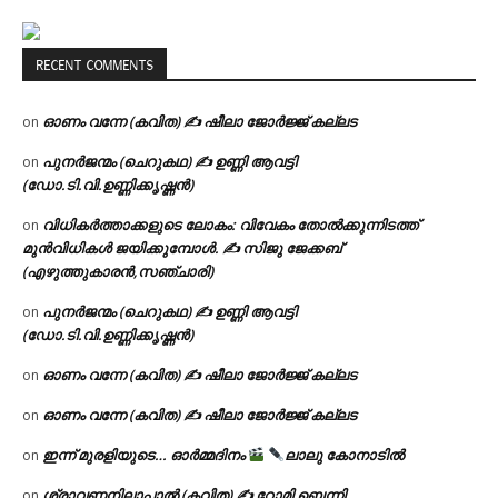
RECENT COMMENTS
ഓണം വന്നേ (കവിത) ✍ ഷീലാ ജോർജ്ജ് കല്ലട
on
പുനർജന്മം (ചെറുകഥ) ✍ ഉണ്ണി ആവട്ടി
on
(ഡോ.ടി.വി.ഉണ്ണിക്കൃഷ്ണൻ)
വിധികർത്താക്കളുടെ ലോകം: വിവേകം തോൽക്കുന്നിടത്ത്
on
മുൻവിധികൾ ജയിക്കുമ്പോൾ. ✍️ സിജു ജേക്കബ്
(എഴുത്തുകാരൻ,സഞ്ചാരി)
പുനർജന്മം (ചെറുകഥ) ✍ ഉണ്ണി ആവട്ടി
on
(ഡോ.ടി.വി.ഉണ്ണിക്കൃഷ്ണൻ)
ഓണം വന്നേ (കവിത) ✍ ഷീലാ ജോർജ്ജ് കല്ലട
on
ഓണം വന്നേ (കവിത) ✍ ഷീലാ ജോർജ്ജ് കല്ലട
on
ഇന്ന് മുരളിയുടെ… ഓർമ്മദിനം
ലാലു കോനാടിൽ
on
ശ്രാവണനിലാപ്പാൽ (കവിത) ✍ റോമി ബെന്നി
on