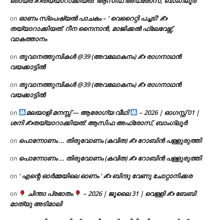
ഞായർ ✍
തയ്യാറാക്കിയത്: ആസിഫ അഫ്രോസ്, ബാംഗ്ലൂർ
ഓണം സ്പെഷ്യൽ പാചകം – ‘ വെറൈറ്റി പച്ചടി’ ✍
on
തയ്യാറാക്കിയത്: റീന നൈനാൻ, മാജിക്കൽ ഫ്ലേവേഴ്സ്,
വാകത്താനം
തൂവാനത്തുമ്പികൾ @39 (അവലോകനം) ✍ രാഗനാഥൻ
on
വയക്കാട്ടിൽ
തൂവാനത്തുമ്പികൾ @39 (അവലോകനം) ✍ രാഗനാഥൻ
on
വയക്കാട്ടിൽ
മലയാളി മനസ്സ് — ആരോഗ്യ വീഥി
– 2026 | ഓഗസ്റ്റ് 01 |
on
ശനി ✍
തയ്യാറാക്കിയത്: ആസിഫ അഫ്രോസ്, ബാംഗ്ലൂർ
പൊന്നോണം … തിരുവോണം (കവിത) ✍ റോബിൻ പള്ളുരുത്തി
on
പൊന്നോണം … തിരുവോണം (കവിത) ✍ റോബിൻ പള്ളുരുത്തി
on
‘ എന്റെ ഓർമ്മയിലെ ഓണം ‘ ✍ ബിന്ദു വേണു ചോറ്റാനിക്കര
on
ചിന്താ പ്രഭാതം
– 2026 | ജൂലൈ 31 | വെള്ളി ✍
ബേബി
on
മാത്യു അടിമാലി