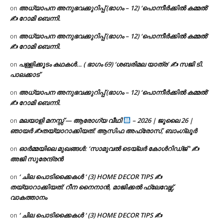
അധ്യാപന അനുഭവക്കുറിപ്പ് (ഭാഗം – 12) ‘പൊന്നീർക്കിൽ കമ്മൽ’
on
✍ റോമി ബെന്നി.
അധ്യാപന അനുഭവക്കുറിപ്പ് (ഭാഗം – 12) ‘പൊന്നീർക്കിൽ കമ്മൽ’
on
✍ റോമി ബെന്നി.
പള്ളിക്കൂടം കഥകൾ… ( ഭാഗം 69) ‘ശബരിമല യാത്ര’ ✍ സജി ടി.
on
പാലക്കാട്
അധ്യാപന അനുഭവക്കുറിപ്പ് (ഭാഗം – 12) ‘പൊന്നീർക്കിൽ കമ്മൽ’
on
✍ റോമി ബെന്നി.
മലയാളി മനസ്സ് — ആരോഗ്യ വീഥി
– 2026 | ജൂലൈ 26 |
on
ഞായർ ✍
തയ്യാറാക്കിയത്: ആസിഫ അഫ്രോസ്, ബാംഗ്ലൂർ
ഓർമ്മയിലെ മുഖങ്ങൾ: ‘സാമുവൽ ടെയ്ലർ കോൾറിഡ്ജ് ‘ ✍
on
അജി സുരേന്ദ്രൻ
‘ ചില പൊടിക്കൈകൾ ‘ (3) HOME DECOR TIPS ✍
on
തയ്യാറാക്കിയത്: റീന നൈനാൻ, മാജിക്കൽ ഫ്ലേവേഴ്സ്,
വാകത്താനം
‘ ചില പൊടിക്കൈകൾ ‘ (3) HOME DECOR TIPS ✍
on