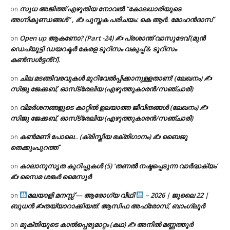
സുധ അജിത്ത് എഴുതിയ നോവൽ “കോലധാരിയുടെ
on
അഗ്നികുണ്ഡങ്ങള്‍” , ✍ പുസ്തക പരിചയം: കെ ആർ. മോഹൻദാസ്
Open up ആകണോ? (Part -24) ✍ പ്രശാന്ത് വാസുദേവ് (മുൻ
on
ഡെപ്യൂട്ടി ഡയറക്ടർ കേരള ടൂറിസം വകുപ്പ് & ടൂറിസം
കൺസൾട്ടൻ്റ്).
ചില മടങ്ങിവരവുകൾ മുറിവേൽപ്പിക്കാനുള്ളതാണ്! (ലേഖനം) ✍️
on
സിജു ജേക്കബ്, ഓസ്‌ട്രേലിയ (എഴുത്തുകാരൻ/സഞ്ചാരി)
വിമർശനങ്ങളുടെ കാറ്റിൽ ഉലയാത്ത ജീവിതങ്ങൾ (ലേഖനം) ✍️
on
സിജു ജേക്കബ്, ഓസ്‌ട്രേലിയ (എഴുത്തുകാരൻ/സഞ്ചാരി)
കൺമണി പോലെ.. (ക്രിസ്തീയ ഭക്തിഗാനം) ✍ ബൈജു
on
തെക്കുംപുറത്ത്
കാലാനുസൃത കുറിപ്പുകൾ (5) ‘തണൽ നഷ്ടപ്പെടുന്ന വാർദ്ധക്യം’
on
✍ സൈമ ശങ്കർ മൈസൂർ
മലയാളി മനസ്സ് — ആരോഗ്യ വീഥി
– 2026 | ജൂലൈ 22 |
on
ബുധൻ ✍
തയ്യാറാക്കിയത്: ആസിഫ അഫ്രോസ്, ബാംഗ്ലൂർ
മുക്തിയുടെ കാൽപ്പെരുമാറ്റം (കഥ) ✍ അനിൽ മണ്ണത്തൂർ
on