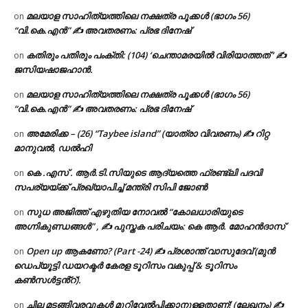
മലയാള സാഹിത്യത്തിലെ നക്ഷത്ര പൂക്കൾ (ഭാഗം 56)
on
“വി.കെ.എൻ” ✍ അവതരണം: പ്രഭ ദിനേഷ്
കതിരും പതിരും പംക്തി: (104) ‘ചെന്താമരയിൽ വിരിയാത്തത് ‘ ✍
on
ജസിയഷാജഹാൻ.
മലയാള സാഹിത്യത്തിലെ നക്ഷത്ര പൂക്കൾ (ഭാഗം 56)
on
“വി.കെ.എൻ” ✍ അവതരണം: പ്രഭ ദിനേഷ്
അമേരിക്ക – (26) “Taybee island” (യാത്രാ വിവരണം) ✍ റിറ്റ
on
മാനുവൽ, ഡൽഹി
കെ .എസ് . ആർ.ടി.സിയുടെ ആദ്യത്തെ ഫ്രണ്ട്ലി പദവി
on
സപര്യയ്ക്ക് പ്രഖ്യാപിച്ച് മന്ത്രി സിപി ജോൺ
സുധ അജിത്ത് എഴുതിയ നോവൽ “കോലധാരിയുടെ
on
അഗ്നികുണ്ഡങ്ങള്‍” , ✍ പുസ്തക പരിചയം: കെ ആർ. മോഹൻദാസ്
Open up ആകണോ? (Part -24) ✍ പ്രശാന്ത് വാസുദേവ് (മുൻ
on
ഡെപ്യൂട്ടി ഡയറക്ടർ കേരള ടൂറിസം വകുപ്പ് & ടൂറിസം
കൺസൾട്ടൻ്റ്).
ചില മടങ്ങിവരവുകൾ മുറിവേൽപ്പിക്കാനുള്ളതാണ്! (ലേഖനം) ✍️
on