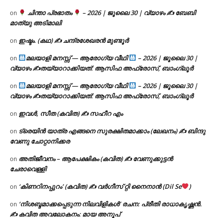
ചിന്താ പ്രഭാതം
– 2026 | ജൂലൈ 30 | വ്യാഴം ✍
ബേബി
on
മാത്യു അടിമാലി
ഇഷ്ടം. (കഥ) ✍ ചന്ദ്രശേഖരൻ മുണ്ടൂർ
on
മലയാളി മനസ്സ് — ആരോഗ്യ വീഥി
– 2026 | ജൂലൈ 30 |
on
വ്യാഴം ✍
തയ്യാറാക്കിയത്: ആസിഫ അഫ്രോസ്, ബാംഗ്ലൂർ
മലയാളി മനസ്സ് — ആരോഗ്യ വീഥി
– 2026 | ജൂലൈ 30 |
on
വ്യാഴം ✍
തയ്യാറാക്കിയത്: ആസിഫ അഫ്രോസ്, ബാംഗ്ലൂർ
ഇവൾ, സീത (കവിത) ✍ സഹീറ എം
on
ട്രെയിൻ യാത്ര എങ്ങനെ സുരക്ഷിതമാക്കാം (ലേഖനം) ✍ ബിന്ദു
on
വേണു ചോറ്റാനിക്കര
അതിജീവനം – ആപേക്ഷികം (കവിത) ✍ വേണുക്കുട്ടൻ
on
ചേരാവെള്ളി
‘കിണറിനപ്പുറം’ (കവിത) ✍ വർഗീസ് റ്റി നൈനാൻ (Dil Se
)
on
‘നിശബ്ദമാക്കപ്പെടുന്ന നിലവിളികൾ’ രചന: പ്രീതി രാധാകൃഷ്ണൻ.
on
✍ കവിത അവലോകനം: മായ അനൂപ്