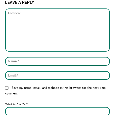
LEAVE A REPLY
Comment:
Nam
Emai
Website:
Save my name, email, and website in this browser for the next time I
comment.
What is 5 + 7?
*