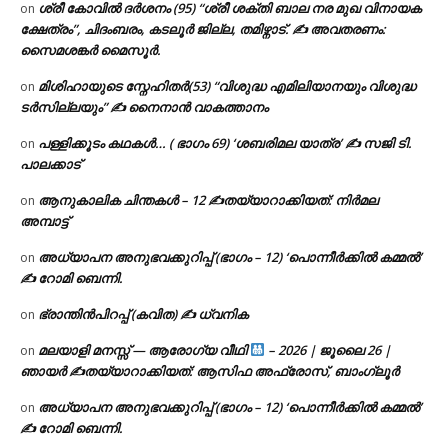
ശ്രീ കോവിൽ ദർശനം (95) “ശ്രീ ശക്തി ബാല നര മുഖ വിനായക
on
ക്ഷേത്രം”, ചിദംബരം, കടലൂർ ജില്ല, തമിഴ്നാട്. ✍ അവതരണം:
സൈമശങ്കർ മൈസൂർ.
മിശിഹായുടെ സ്നേഹിതർ(53) “വിശുദ്ധ എമിലിയാനയും വിശുദ്ധ
on
ടര്‍സില്ലയും” ✍ നൈനാൻ വാകത്താനം
പള്ളിക്കൂടം കഥകൾ… ( ഭാഗം 69) ‘ശബരിമല യാത്ര’ ✍ സജി ടി.
on
പാലക്കാട്
ആനുകാലിക ചിന്തകൾ – 12 ✍തയ്യാറാക്കിയത്: നിർമല
on
അമ്പാട്ട്
അധ്യാപന അനുഭവക്കുറിപ്പ് (ഭാഗം – 12) ‘പൊന്നീർക്കിൽ കമ്മൽ’
on
✍ റോമി ബെന്നി.
ഭ്രാന്തിൻപിറപ്പ് (കവിത) ✍ ധ്വനിക
on
മലയാളി മനസ്സ് — ആരോഗ്യ വീഥി
– 2026 | ജൂലൈ 26 |
on
ഞായർ ✍
തയ്യാറാക്കിയത്: ആസിഫ അഫ്രോസ്, ബാംഗ്ലൂർ
അധ്യാപന അനുഭവക്കുറിപ്പ് (ഭാഗം – 12) ‘പൊന്നീർക്കിൽ കമ്മൽ’
on
✍ റോമി ബെന്നി.