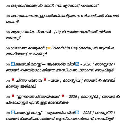
ഒരുക്കം (കവിത) ✍ രജനി. സി. എഴക്കാട്, പാലക്കാട്
on
രസരാജഗന്ധമുള്ള ഓർമനിലാവ് (ഓണം സ്‌പെഷ്യൽ) ✍റോമി
on
ബെന്നി
ആനുകാലിക ചിന്തകൾ – (13) ✍ തയ്യാറാക്കിയത്: നിർമല
on
അമ്പാട്ട്
‘വാടാത്ത വേരുകൾ’ (
Friendship Day Special) ✍ ആസിഫ
on
അഫ്രോസ്, ബാംഗ്ലൂർ.
മലയാളി മനസ്സ് — ആരോഗ്യ വീഥി
– 2026 | ഓഗസ്റ്റ് 02 |
on
ഞായർ ✍
തയ്യാറാക്കിയത്: ആസിഫ അഫ്രോസ്, ബാംഗ്ലൂർ
ചിന്താ പ്രഭാതം
– 2026 | ഓഗസ്റ്റ് 02 | ഞായർ ✍
ബേബി
on
മാത്യു അടിമാലി
“ഇന്നത്തെ ചിന്താവിഷയം”
– 2026 | ഓഗസ്റ്റ് 02 | ഞായർ ✍
on
പ്രൊഫസ്സർ എ.വി. ഇട്ടി മാവേലിക്കര
മലയാളി മനസ്സ് — ആരോഗ്യ വീഥി
– 2026 | ഓഗസ്റ്റ് 02 |
on
ഞായർ ✍
തയ്യാറാക്കിയത്: ആസിഫ അഫ്രോസ്, ബാംഗ്ലൂർ