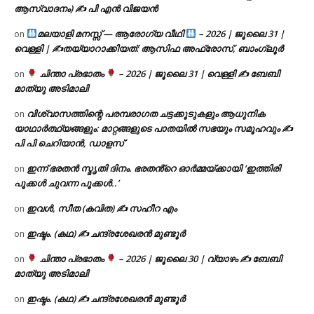
ആസ്വാദനം) ✍ പി എൻ വിജയൻ
മലയാളി മനസ്സ് — ആരോഗ്യ വീഥി
– 2026 | ജൂലൈ 31 |
on
വെള്ളി | ✍
തയ്യാറാക്കിയത്: ആസിഫ അഫ്രോസ്, ബാംഗ്ലൂർ
ചിന്താ പ്രഭാതം
– 2026 | ജൂലൈ 31 | വെള്ളി ✍
ബേബി
on
മാത്യു അടിമാലി
വിശ്വാസത്തിന്റെ പരമ്പരാഗത ചട്ടക്കൂടുകളും ആധുനിക
on
യാഥാർത്ഥ്യങ്ങളും: മാറ്റങ്ങളുടെ പാതയിൽ സഭയും സമൂഹവും ✍
പി പി ചെറിയാൻ, ഡാളസ്
ഇന്ന് ഭരതൻ സ്മൃതി ദിനം. ഭരതൻ്റെ ഓർമ്മയ്ക്കായി ‘ഇത്തിരി
on
പൂക്കൾ ചുവന്ന പൂക്കൾ..’
ഇവൾ, സീത (കവിത) ✍ സഹീറ എം
on
ഇഷ്ടം. (കഥ) ✍ ചന്ദ്രശേഖരൻ മുണ്ടൂർ
on
ചിന്താ പ്രഭാതം
– 2026 | ജൂലൈ 30 | വ്യാഴം ✍
ബേബി
on
മാത്യു അടിമാലി
ഇഷ്ടം. (കഥ) ✍ ചന്ദ്രശേഖരൻ മുണ്ടൂർ
on