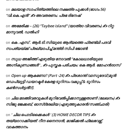
മലയാള സാഹിത്യത്തിലെ നക്ഷത്ര പൂക്കൾ (ഭാഗം 56)
on
“വി.കെ.എൻ” ✍ അവതരണം: പ്രഭ ദിനേഷ്
അമേരിക്ക – (26) “Taybee island” (യാത്രാ വിവരണം) ✍ റിറ്റ
on
മാനുവൽ, ഡൽഹി
കെ .എസ് . ആർ.ടി.സിയുടെ ആദ്യത്തെ ഫ്രണ്ട്ലി പദവി
on
സപര്യയ്ക്ക് പ്രഖ്യാപിച്ച് മന്ത്രി സിപി ജോൺ
സുധ അജിത്ത് എഴുതിയ നോവൽ “കോലധാരിയുടെ
on
അഗ്നികുണ്ഡങ്ങള്‍” , ✍ പുസ്തക പരിചയം: കെ ആർ. മോഹൻദാസ്
Open up ആകണോ? (Part -24) ✍ പ്രശാന്ത് വാസുദേവ് (മുൻ
on
ഡെപ്യൂട്ടി ഡയറക്ടർ കേരള ടൂറിസം വകുപ്പ് & ടൂറിസം
കൺസൾട്ടൻ്റ്).
ചില മടങ്ങിവരവുകൾ മുറിവേൽപ്പിക്കാനുള്ളതാണ്! (ലേഖനം) ✍️
on
സിജു ജേക്കബ്, ഓസ്‌ട്രേലിയ (എഴുത്തുകാരൻ/സഞ്ചാരി)
‘ ചില പൊടിക്കൈകൾ ‘ (3) HOME DECOR TIPS ✍
on
തയ്യാറാക്കിയത്: റീന നൈനാൻ, മാജിക്കൽ ഫ്ലേവേഴ്സ്,
വാകത്താനം