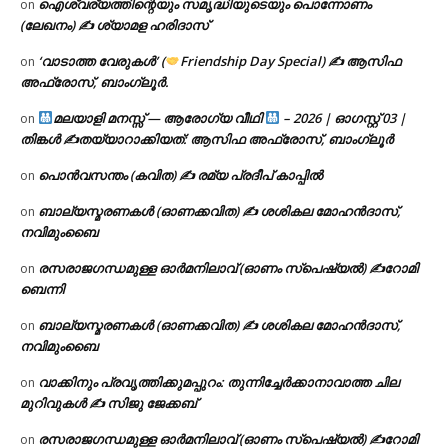
ഐശ്വര്യത്തിന്റെയും സമൃദ്ധിയുടെയും പൊന്നോണം
on
(ലേഖനം) ✍ ശ്യാമള ഹരിദാസ്
‘വാടാത്ത വേരുകൾ’ (
Friendship Day Special) ✍ ആസിഫ
on
അഫ്രോസ്, ബാംഗ്ലൂർ.
മലയാളി മനസ്സ് — ആരോഗ്യ വീഥി
– 2026 | ഓഗസ്റ്റ് 03 |
on
തിങ്കൾ ✍
തയ്യാറാക്കിയത്: ആസിഫ അഫ്രോസ്, ബാംഗ്ലൂർ
പൊൻവസന്തം (കവിത) ✍ രമ്യ പ്രദീപ് കാപ്പിൽ
on
ബാല്യസ്മരണകൾ (ഓണക്കവിത) ✍ ശശികല മോഹൻദാസ്,
on
നവിമുംബൈ
രസരാജഗന്ധമുള്ള ഓർമനിലാവ് (ഓണം സ്‌പെഷ്യൽ) ✍റോമി
on
ബെന്നി
ബാല്യസ്മരണകൾ (ഓണക്കവിത) ✍ ശശികല മോഹൻദാസ്,
on
നവിമുംബൈ
വാക്കിനും പ്രവൃത്തിക്കുമപ്പുറം: തുന്നിച്ചേർക്കാനാവാത്ത ചില
on
മുറിവുകൾ ✍️ സിജു ജേക്കബ്
രസരാജഗന്ധമുള്ള ഓർമനിലാവ് (ഓണം സ്‌പെഷ്യൽ) ✍റോമി
on