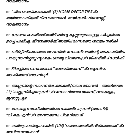
വാകത്താനം
‘ ചില പൊടിക്കൈകൾ ‘ (3) HOME DECOR TIPS ✍
on
തയ്യാറാക്കിയത്: റീന നൈനാൻ, മാജിക്കൽ ഫ്ലേവേഴ്സ്,
വാകത്താനം
കോറോ ഹെൽത്ത് മന്ത്രി ബിന്ദു കൃഷ്ണയുമായുള്ള ചർച്ചയിലെ
on
ഉറപ്പ് പാലിച്ചു, ജീവനക്കാർക്ക് അഞ്ച് മാസത്തെ ശമ്പളം നൽകി
ബ്രിട്ടീഷ് കാലത്തെ തഹസിൽ: സോണിപത്തിന്റെ ഭരണചരിത്രം
on
പറയുന്ന നിശ്ശബ്ദ സ്മാരകം (ലഘു വിവരണം) ✍ ജിഷ ദിലീപ് ഡൽഹി
80കളിലെ വസന്തങ്ങൾ ” ലോഹിതദാസ് ” ✍ ആസിഫ
on
അഫ്രോസ് ബാംഗ്ലൂർ.
അപ്പുവിന്റെ സാഹസിക കഥകൾ (ബാല നോവൽ – അദ്ധ്യായം
on
23) ‘കണ്ണുനീർച്ചാലുകൾ ‘ ✍ സോഫിയാമ്മ ജോസ്, വാഴക്കുളം,
മുവാറ്റുപുഴ
മലയാള സാഹിത്യത്തിലെ നക്ഷത്ര പൂക്കൾ (ഭാഗം 56)
on
“വി.കെ.എൻ” ✍ അവതരണം: പ്രഭ ദിനേഷ്
കതിരും പതിരും പംക്തി: (104) ‘ചെന്താമരയിൽ വിരിയാത്തത് ‘ ✍
on
ജസിയഷാജഹാൻ.