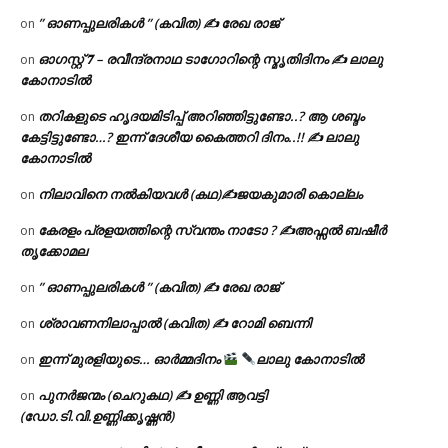
” ഓണപ്പുലരികൾ ” (കവിത) ✍ രേഖ രാജ്
on
ഓഗസ്റ്റ് 𝟕 – രവീന്ദ്രനാഥ ടാഗോറിന്റെ സ്മൃതിദിനം ✍ ലാലു
on
കോനാടിൽ
തറികളുടെ ഹൃദയമിടിപ്പ് അറിഞ്ഞിട്ടുണ്ടോ..? ആ ശബ്ദം
on
കേട്ടിട്ടുണ്ടോ…? ഇന്ന് ദേശീയ കൈത്തറി ദിനം..!! ✍ ലാലു
കോനാടിൽ
നിലാവിനെ നൽകിയവൾ (കഥ)✍ജയകുമാരി കൊല്ലം
on
കേരളം പ്രളയത്തിന്റെ സ്വന്തം നാടോ ? ✍️അഫ്സൽ ബഷീർ
on
തൃക്കോമല
” ഓണപ്പുലരികൾ ” (കവിത) ✍ രേഖ രാജ്
on
ശ്രാവണനിലാപ്പാൽ (കവിത) ✍ റോമി ബെന്നി
on
ഇന്ന് മുരളിയുടെ… ഓർമ്മദിനം
ലാലു കോനാടിൽ
on
പുനർജന്മം (ചെറുകഥ) ✍ ഉണ്ണി ആവട്ടി
on
(ഡോ.ടി.വി.ഉണ്ണിക്കൃഷ്ണൻ)