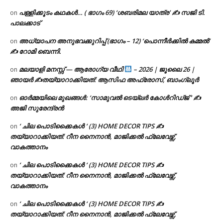
പള്ളിക്കൂടം കഥകൾ… ( ഭാഗം 69) ‘ശബരിമല യാത്ര’ ✍ സജി ടി.
on
പാലക്കാട്
അധ്യാപന അനുഭവക്കുറിപ്പ് (ഭാഗം – 12) ‘പൊന്നീർക്കിൽ കമ്മൽ’
on
✍ റോമി ബെന്നി.
മലയാളി മനസ്സ് — ആരോഗ്യ വീഥി
– 2026 | ജൂലൈ 26 |
on
ഞായർ ✍
തയ്യാറാക്കിയത്: ആസിഫ അഫ്രോസ്, ബാംഗ്ലൂർ
ഓർമ്മയിലെ മുഖങ്ങൾ: ‘സാമുവൽ ടെയ്ലർ കോൾറിഡ്ജ് ‘ ✍
on
അജി സുരേന്ദ്രൻ
‘ ചില പൊടിക്കൈകൾ ‘ (3) HOME DECOR TIPS ✍
on
തയ്യാറാക്കിയത്: റീന നൈനാൻ, മാജിക്കൽ ഫ്ലേവേഴ്സ്,
വാകത്താനം
‘ ചില പൊടിക്കൈകൾ ‘ (3) HOME DECOR TIPS ✍
on
തയ്യാറാക്കിയത്: റീന നൈനാൻ, മാജിക്കൽ ഫ്ലേവേഴ്സ്,
വാകത്താനം
‘ ചില പൊടിക്കൈകൾ ‘ (3) HOME DECOR TIPS ✍
on
തയ്യാറാക്കിയത്: റീന നൈനാൻ, മാജിക്കൽ ഫ്ലേവേഴ്സ്,