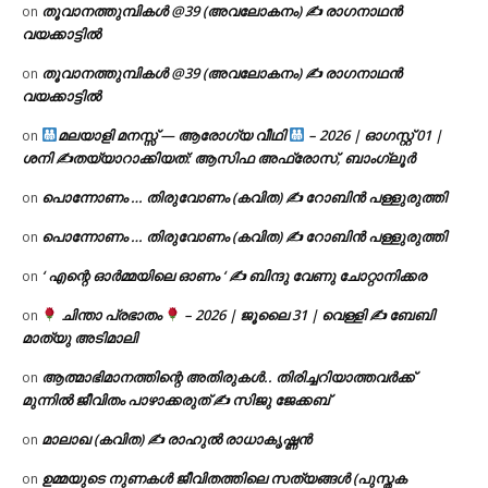
തൂവാനത്തുമ്പികൾ @39 (അവലോകനം) ✍ രാഗനാഥൻ
on
വയക്കാട്ടിൽ
തൂവാനത്തുമ്പികൾ @39 (അവലോകനം) ✍ രാഗനാഥൻ
on
വയക്കാട്ടിൽ
മലയാളി മനസ്സ് — ആരോഗ്യ വീഥി
– 2026 | ഓഗസ്റ്റ് 01 |
on
ശനി ✍
തയ്യാറാക്കിയത്: ആസിഫ അഫ്രോസ്, ബാംഗ്ലൂർ
പൊന്നോണം … തിരുവോണം (കവിത) ✍ റോബിൻ പള്ളുരുത്തി
on
പൊന്നോണം … തിരുവോണം (കവിത) ✍ റോബിൻ പള്ളുരുത്തി
on
‘ എന്റെ ഓർമ്മയിലെ ഓണം ‘ ✍ ബിന്ദു വേണു ചോറ്റാനിക്കര
on
ചിന്താ പ്രഭാതം
– 2026 | ജൂലൈ 31 | വെള്ളി ✍
ബേബി
on
മാത്യു അടിമാലി
ആത്മാഭിമാനത്തിന്റെ അതിരുകൾ.. തിരിച്ചറിയാത്തവർക്ക്
on
മുന്നിൽ ജീവിതം പാഴാക്കരുത് ✍️ സിജു ജേക്കബ്
മാലാഖ (കവിത) ✍ രാഹുൽ രാധാകൃഷ്ണൻ
on
ഉമ്മയുടെ നുണകൾ ജീവിതത്തിലെ സത്യങ്ങൾ (പുസ്തക
on