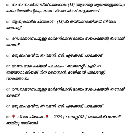
സ സ സ ക്ലാസിക് വാരഫലം: (13) ‘ആഗോള യുദ്ധങ്ങളുടെയും
on
കാപട്യത്തിന്റെയും കാലം’ ✍ അഷ്റഫ് കാളത്തോട്
ആനുകാലിക ചിന്തകൾ – (13) ✍ തയ്യാറാക്കിയത്: നിർമല
on
അമ്പാട്ട്
രസരാജഗന്ധമുള്ള ഓർമനിലാവ് (ഓണം സ്‌പെഷ്യൽ) ✍റോമി
on
ബെന്നി
ഒരുക്കം (കവിത) ✍ രജനി. സി. എഴക്കാട്, പാലക്കാട്
on
ഓണം സ്പെഷ്യൽ പാചകം – ‘ വെറൈറ്റി പച്ചടി’ ✍
on
തയ്യാറാക്കിയത്: റീന നൈനാൻ, മാജിക്കൽ ഫ്ലേവേഴ്സ്,
വാകത്താനം
രസരാജഗന്ധമുള്ള ഓർമനിലാവ് (ഓണം സ്‌പെഷ്യൽ) ✍റോമി
on
ബെന്നി
ഒരുക്കം (കവിത) ✍ രജനി. സി. എഴക്കാട്, പാലക്കാട്
on
ചിന്താ പ്രഭാതം
– 2026 | ഓഗസ്റ്റ് 02 | ഞായർ ✍
ബേബി
on
മാത്യു അടിമാലി