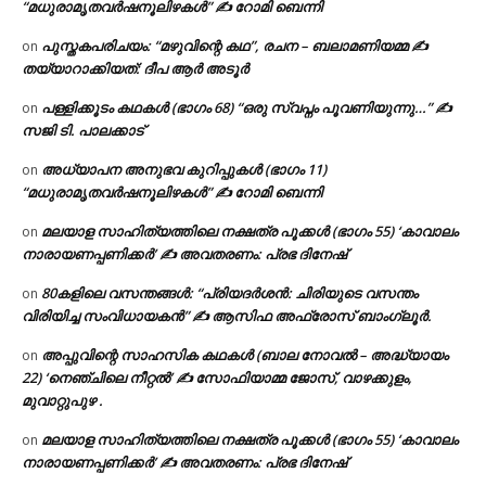
“മധുരാമൃതവർഷനൂലിഴകൾ” ✍ റോമി ബെന്നി
പുസ്തകപരിചയം: “മഴുവിന്റെ കഥ”, രചന – ബലാമണിയമ്മ ✍
on
തയ്യാറാക്കിയത്: ദീപ ആർ അടൂർ
പള്ളിക്കൂടം കഥകൾ (ഭാഗം 68) “ഒരു സ്വപ്നം പൂവണിയുന്നു…” ✍
on
സജി ടി. പാലക്കാട്
അധ്യാപന അനുഭവ കുറിപ്പുകൾ (ഭാഗം 11)
on
“മധുരാമൃതവർഷനൂലിഴകൾ” ✍ റോമി ബെന്നി
മലയാള സാഹിത്യത്തിലെ നക്ഷത്ര പൂക്കൾ (ഭാഗം 55) ‘കാവാലം
on
നാരായണപ്പണിക്കർ’ ✍ അവതരണം: പ്രഭ ദിനേഷ്
80കളിലെ വസന്തങ്ങൾ: “പ്രിയദർശൻ: ചിരിയുടെ വസന്തം
on
വിരിയിച്ച സംവിധായകൻ” ✍ ആസിഫ അഫ്രോസ് ബാംഗ്ലൂർ.
അപ്പുവിന്റെ സാഹസിക കഥകൾ (ബാല നോവൽ – അദ്ധ്യായം
on
22) ‘നെഞ്ചിലെ നീറ്റൽ’ ✍ സോഫിയാമ്മ ജോസ്, വാഴക്കുളം,
മുവാറ്റുപുഴ .
മലയാള സാഹിത്യത്തിലെ നക്ഷത്ര പൂക്കൾ (ഭാഗം 55) ‘കാവാലം
on
നാരായണപ്പണിക്കർ’ ✍ അവതരണം: പ്രഭ ദിനേഷ്