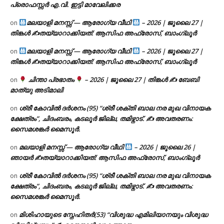
പ്രൊഫസ്സർ എ.വി. ഇട്ടി മാവേലിക്കര
മലയാളി മനസ്സ് — ആരോഗ്യ വീഥി
– 2026 | ജൂലൈ 27 |
on
തിങ്കൾ ✍
തയ്യാറാക്കിയത്: ആസിഫ അഫ്രോസ്, ബാംഗ്ലൂർ
മലയാളി മനസ്സ് — ആരോഗ്യ വീഥി
– 2026 | ജൂലൈ 27 |
on
തിങ്കൾ ✍
തയ്യാറാക്കിയത്: ആസിഫ അഫ്രോസ്, ബാംഗ്ലൂർ
ചിന്താ പ്രഭാതം
– 2026 | ജൂലൈ 27 | തിങ്കൾ ✍
ബേബി
on
മാത്യു അടിമാലി
ശ്രീ കോവിൽ ദർശനം (95) “ശ്രീ ശക്തി ബാല നര മുഖ വിനായക
on
ക്ഷേത്രം”, ചിദംബരം, കടലൂർ ജില്ല, തമിഴ്നാട്. ✍ അവതരണം:
സൈമശങ്കർ മൈസൂർ.
മലയാളി മനസ്സ് — ആരോഗ്യ വീഥി
– 2026 | ജൂലൈ 26 |
on
ഞായർ ✍
തയ്യാറാക്കിയത്: ആസിഫ അഫ്രോസ്, ബാംഗ്ലൂർ
ശ്രീ കോവിൽ ദർശനം (95) “ശ്രീ ശക്തി ബാല നര മുഖ വിനായക
on
ക്ഷേത്രം”, ചിദംബരം, കടലൂർ ജില്ല, തമിഴ്നാട്. ✍ അവതരണം:
സൈമശങ്കർ മൈസൂർ.
മിശിഹായുടെ സ്നേഹിതർ(53) “വിശുദ്ധ എമിലിയാനയും വിശുദ്ധ
on