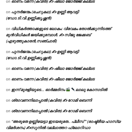
ഓണം വന്നേ (കവിത) ✍ ഷീലാ ജോർജ്ജ് കല്ലട
on
പുനർജന്മം (ചെറുകഥ) ✍ ഉണ്ണി ആവട്ടി
on
(ഡോ.ടി.വി.ഉണ്ണിക്കൃഷ്ണൻ)
വിധികർത്താക്കളുടെ ലോകം: വിവേകം തോൽക്കുന്നിടത്ത്
on
മുൻവിധികൾ ജയിക്കുമ്പോൾ. ✍️ സിജു ജേക്കബ്
(എഴുത്തുകാരൻ,സഞ്ചാരി)
പുനർജന്മം (ചെറുകഥ) ✍ ഉണ്ണി ആവട്ടി
on
(ഡോ.ടി.വി.ഉണ്ണിക്കൃഷ്ണൻ)
ഓണം വന്നേ (കവിത) ✍ ഷീലാ ജോർജ്ജ് കല്ലട
on
ഓണം വന്നേ (കവിത) ✍ ഷീലാ ജോർജ്ജ് കല്ലട
on
ഇന്ന് മുരളിയുടെ… ഓർമ്മദിനം
ലാലു കോനാടിൽ
on
ശ്രാവണനിലാപ്പാൽ (കവിത) ✍ റോമി ബെന്നി
on
ശ്രാവണനിലാപ്പാൽ (കവിത) ✍ റോമി ബെന്നി
on
“അരുതേ ഉണ്ണിയേട്ടാ ഇടയരുതേ.. പ്ലീസ് ” (രാഷ്ട്രീയ ഹാസ്യ
on
വിമർശനം) ✍സുനിൽ വല്ലാത്തറ ഫ്ലോറിഡാ