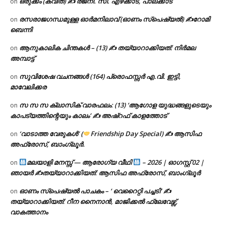
ഒരുക്കം (കവിത) ✍ രജനി. സി. എഴക്കാട്, പാലക്കാട്
on
രസരാജഗന്ധമുള്ള ഓർമനിലാവ് (ഓണം സ്‌പെഷ്യൽ) ✍റോമി
on
ബെന്നി
ആനുകാലിക ചിന്തകൾ – (13) ✍ തയ്യാറാക്കിയത്: നിർമല
on
അമ്പാട്ട്
സുവിശേഷ വചനങ്ങൾ (164) പ്രൊഫസ്സർ എ.വി. ഇട്ടി,
on
മാവേലിക്കര
സ സ സ ക്ലാസിക് വാരഫലം: (13) ‘ആഗോള യുദ്ധങ്ങളുടെയും
on
കാപട്യത്തിന്റെയും കാലം’ ✍ അഷ്റഫ് കാളത്തോട്
‘വാടാത്ത വേരുകൾ’ (
Friendship Day Special) ✍ ആസിഫ
on
അഫ്രോസ്, ബാംഗ്ലൂർ.
മലയാളി മനസ്സ് — ആരോഗ്യ വീഥി
– 2026 | ഓഗസ്റ്റ് 02 |
on
ഞായർ ✍
തയ്യാറാക്കിയത്: ആസിഫ അഫ്രോസ്, ബാംഗ്ലൂർ
ഓണം സ്പെഷ്യൽ പാചകം – ‘ വെറൈറ്റി പച്ചടി’ ✍
on
തയ്യാറാക്കിയത്: റീന നൈനാൻ, മാജിക്കൽ ഫ്ലേവേഴ്സ്,
വാകത്താനം