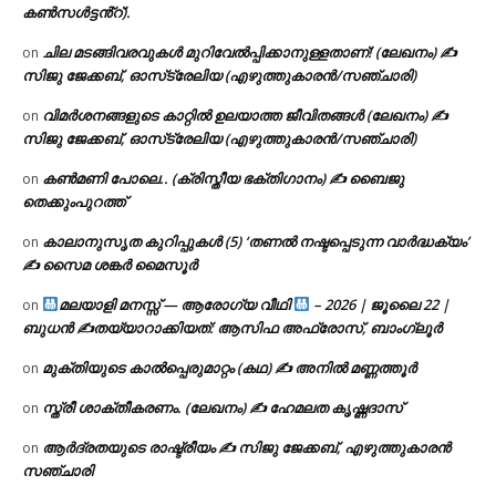
കൺസൾട്ടൻ്റ്).
ചില മടങ്ങിവരവുകൾ മുറിവേൽപ്പിക്കാനുള്ളതാണ്! (ലേഖനം) ✍️
on
സിജു ജേക്കബ്, ഓസ്‌ട്രേലിയ (എഴുത്തുകാരൻ/സഞ്ചാരി)
വിമർശനങ്ങളുടെ കാറ്റിൽ ഉലയാത്ത ജീവിതങ്ങൾ (ലേഖനം) ✍️
on
സിജു ജേക്കബ്, ഓസ്‌ട്രേലിയ (എഴുത്തുകാരൻ/സഞ്ചാരി)
കൺമണി പോലെ.. (ക്രിസ്തീയ ഭക്തിഗാനം) ✍ ബൈജു
on
തെക്കുംപുറത്ത്
കാലാനുസൃത കുറിപ്പുകൾ (5) ‘തണൽ നഷ്ടപ്പെടുന്ന വാർദ്ധക്യം’
on
✍ സൈമ ശങ്കർ മൈസൂർ
മലയാളി മനസ്സ് — ആരോഗ്യ വീഥി
– 2026 | ജൂലൈ 22 |
on
ബുധൻ ✍
തയ്യാറാക്കിയത്: ആസിഫ അഫ്രോസ്, ബാംഗ്ലൂർ
മുക്തിയുടെ കാൽപ്പെരുമാറ്റം (കഥ) ✍ അനിൽ മണ്ണത്തൂർ
on
സ്ത്രീ ശാക്തീകരണം. (ലേഖനം) ✍ ഹേമലത കൃഷ്ണദാസ്
on
ആർദ്രതയുടെ രാഷ്ട്രീയം ✍️ സിജു ജേക്കബ്, എഴുത്തുകാരൻ
on
സഞ്ചാരി