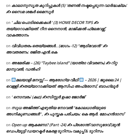
കാലാനുസൃത കുറിപ്പുകൾ (5) ‘തണൽ നഷ്ടപ്പെടുന്ന വാർദ്ധക്യം’
on
✍ സൈമ ശങ്കർ മൈസൂർ
‘ ചില പൊടിക്കൈകൾ ‘ (3) HOME DECOR TIPS ✍
on
തയ്യാറാക്കിയത്: റീന നൈനാൻ, മാജിക്കൽ ഫ്ലേവേഴ്സ്,
വാകത്താനം
വിവിധതരം തെയ്യങ്ങൾ.. (ഭാഗം -12) “ആടിവേടൻ” ✍
on
അവതരണം: രജിത എൻ.കെ
അമേരിക്ക – (26) “Taybee island” (യാത്രാ വിവരണം) ✍ റിറ്റ
on
മാനുവൽ, ഡൽഹി
മലയാളി മനസ്സ് — ആരോഗ്യ വീഥി
– 2026 | ജൂലൈ 24 |
on
വെള്ളി ✍
തയ്യാറാക്കിയത്: ആസിഫ അഫ്രോസ്, ബാംഗ്ലൂർ
‘ നൊമ്പരം’ (കഥ) ✍സിസ്റ്റർ ഉഷാ ജോർജ്
on
സുധ അജിത്ത് എഴുതിയ നോവൽ “കോലധാരിയുടെ
on
അഗ്നികുണ്ഡങ്ങള്‍” , ✍ പുസ്തക പരിചയം: കെ ആർ. മോഹൻദാസ്
Open up ആകണോ? (Part -24) ✍ പ്രശാന്ത് വാസുദേവ് (മുൻ
on
ഡെപ്യൂട്ടി ഡയറക്ടർ കേരള ടൂറിസം വകുപ്പ് & ടൂറിസം