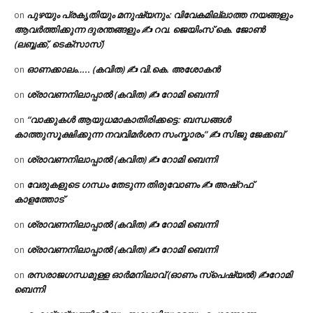
പുഴയും പ്രകൃതിയും മനുഷ്യനും: വിവേകമില്ലാത്ത നയങ്ങളും
on
ആവർത്തിക്കുന്ന ദുരന്തങ്ങളും ✍ റവ. ജെയിംസ് കെ. ജോൺ
(ലബ്ബക്ക്, ടെക്സാസ്)
ഓണക്കാലം….. (കവിത) ✍ വി.കെ. അശോകൻ
on
ശ്രാവണനിലാപ്പാൽ (കവിത) ✍ റോമി ബെന്നി
on
“വാക്കുകൾ ആയുധമാകാതിരിക്കട്ടെ: ബന്ധങ്ങൾ
on
കാത്തുസൂക്ഷിക്കുന്ന നവവിമർശന സംസ്കാരം” ✍️ സിജു ജേക്കബ്
ശ്രാവണനിലാപ്പാൽ (കവിത) ✍ റോമി ബെന്നി
on
വേരുകളുടെ ഗന്ധം തേടുന്ന തിരുവോണം ✍ അഷ്റഫ്
on
കാളത്തോട്
ശ്രാവണനിലാപ്പാൽ (കവിത) ✍ റോമി ബെന്നി
on
ശ്രാവണനിലാപ്പാൽ (കവിത) ✍ റോമി ബെന്നി
on
രസരാജഗന്ധമുള്ള ഓർമനിലാവ് (ഓണം സ്‌പെഷ്യൽ) ✍റോമി
on
ബെന്നി