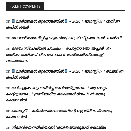
RECENT COMMENTS
വാർത്തകൾ ഒറ്റനോട്ടത്തിൽ
– 2026 | ഓഗസ്റ്റ് 08 | ശനി ✍
on
കപിൽ ശങ്കർ
ഭഗവാൻ തോന്നിപ്പിച്ച ഐഡിയ (കഥ) ✍ റിറ്റ മാനുവൽ, ഡൽഹി
on
ഓണം സ്പെഷ്യൽ പാചകം – ‘ ചെറുനാരങ്ങ അച്ചാർ ‘ ✍
on
തയ്യാറാക്കിയത്: റീന നൈനാൻ, മാജിക്കൽ ഫ്ലേവേഴ്സ്,
വാകത്താനം
വാർത്തകൾ ഒറ്റനോട്ടത്തിൽ
– 2026 | ഓഗസ്റ്റ് 07 | വെള്ളി ✍
on
കപിൽ ശങ്കർ
തറികളുടെ ഹൃദയമിടിപ്പ് അറിഞ്ഞിട്ടുണ്ടോ..? ആ ശബ്ദം
on
കേട്ടിട്ടുണ്ടോ…? ഇന്ന് ദേശീയ കൈത്തറി ദിനം..!! ✍ ലാലു
കോനാടിൽ
ഓഗസ്റ്റ് 𝟕 – രവീന്ദ്രനാഥ ടാഗോറിന്റെ സ്മൃതിദിനം ✍ ലാലു
on
കോനാടിൽ
നിലാവിനെ നൽകിയവൾ (കഥ)✍ജയകുമാരി കൊല്ലം
on