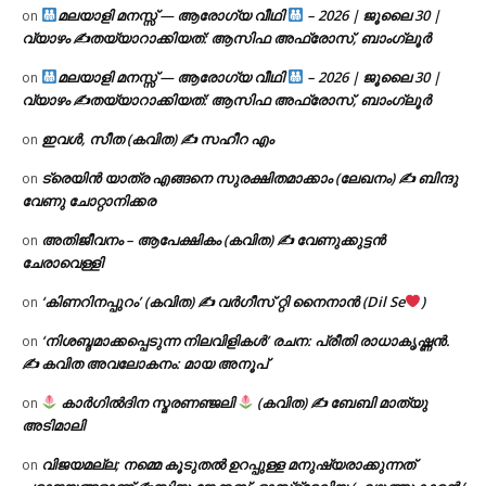
മലയാളി മനസ്സ് — ആരോഗ്യ വീഥി
– 2026 | ജൂലൈ 30 |
on
വ്യാഴം ✍
തയ്യാറാക്കിയത്: ആസിഫ അഫ്രോസ്, ബാംഗ്ലൂർ
മലയാളി മനസ്സ് — ആരോഗ്യ വീഥി
– 2026 | ജൂലൈ 30 |
on
വ്യാഴം ✍
തയ്യാറാക്കിയത്: ആസിഫ അഫ്രോസ്, ബാംഗ്ലൂർ
ഇവൾ, സീത (കവിത) ✍ സഹീറ എം
on
ട്രെയിൻ യാത്ര എങ്ങനെ സുരക്ഷിതമാക്കാം (ലേഖനം) ✍ ബിന്ദു
on
വേണു ചോറ്റാനിക്കര
അതിജീവനം – ആപേക്ഷികം (കവിത) ✍ വേണുക്കുട്ടൻ
on
ചേരാവെള്ളി
‘കിണറിനപ്പുറം’ (കവിത) ✍ വർഗീസ് റ്റി നൈനാൻ (Dil Se
)
on
‘നിശബ്ദമാക്കപ്പെടുന്ന നിലവിളികൾ’ രചന: പ്രീതി രാധാകൃഷ്ണൻ.
on
✍ കവിത അവലോകനം: മായ അനൂപ്
കാർഗിൽദിന സ്മരണഞ്ജലി
(കവിത) ✍ ബേബി മാത്യു
on
അടിമാലി
വിജയമല്ല; നമ്മെ കൂടുതൽ ഉറപ്പുള്ള മനുഷ്യരാക്കുന്നത്
on