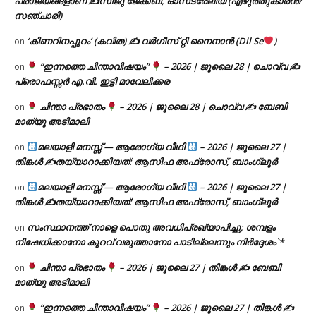
പരാജയങ്ങളാണ് ✍️സിജു ജേക്കബ്, ഓസ്‌ട്രേലിയ (എഴുത്തുകാരൻ/
സഞ്ചാരി)
‘കിണറിനപ്പുറം’ (കവിത) ✍ വർഗീസ് റ്റി നൈനാൻ (Dil Se
)
on
“ഇന്നത്തെ ചിന്താവിഷയം”
– 2026 | ജൂലൈ 28 | ചൊവ്വ ✍
on
പ്രൊഫസ്സർ എ.വി. ഇട്ടി മാവേലിക്കര
ചിന്താ പ്രഭാതം
– 2026 | ജൂലൈ 28 | ചൊവ്വ ✍
ബേബി
on
മാത്യു അടിമാലി
മലയാളി മനസ്സ് — ആരോഗ്യ വീഥി
– 2026 | ജൂലൈ 27 |
on
തിങ്കൾ ✍
തയ്യാറാക്കിയത്: ആസിഫ അഫ്രോസ്, ബാംഗ്ലൂർ
മലയാളി മനസ്സ് — ആരോഗ്യ വീഥി
– 2026 | ജൂലൈ 27 |
on
തിങ്കൾ ✍
തയ്യാറാക്കിയത്: ആസിഫ അഫ്രോസ്, ബാംഗ്ലൂർ
സംസ്ഥാനത്ത് നാളെ പൊതു അവധിപ്രഖ്യാപിച്ചു; ശമ്പളം
on
നിഷേധിക്കാനോ കുറവ് വരുത്താനോ പാടില്ലെന്നും നിർദ്ദേശം`*
ചിന്താ പ്രഭാതം
– 2026 | ജൂലൈ 27 | തിങ്കൾ ✍
ബേബി
on
മാത്യു അടിമാലി
“ഇന്നത്തെ ചിന്താവിഷയം”
– 2026 | ജൂലൈ 27 | തിങ്കൾ ✍
on