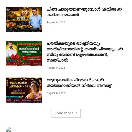
ചിങ്ങ ചാരുതയണയുമ്പോൾ (കവിത) ✍
കല്ലറ അജയൻ
August 8, 2026
പ്രതീക്ഷയുടെ രാഷ്ട്രീയവും
അതിജീവനത്തിന്റെ തത്ത്വചിന്തയും.. ✍️
സിജു ജേക്കബ് (എഴുത്തുകാരൻ,
സഞ്ചാരി)
August 8, 2026
ആനുകാലിക ചിന്തകൾ – 14 ✍
തയ്യാറാക്കിയത്: നിർമല അമ്പാട്ട്
August 8, 2026
Load more