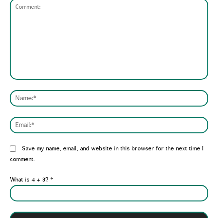
Comment:
Nam
Emai
Website:
Save my name, email, and website in this browser for the next time I
comment.
What is 4 + 3?
*