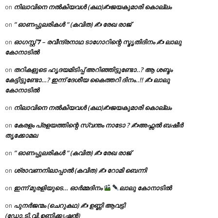
നിലാവിനെ നൽകിയവൾ (കഥ)✍ജയകുമാരി കൊല്ലം
on
” ഓണപ്പുലരികൾ ” (കവിത) ✍ രേഖ രാജ്
on
ഓഗസ്റ്റ് 𝟕 – രവീന്ദ്രനാഥ ടാഗോറിന്റെ സ്മൃതിദിനം ✍ ലാലു
on
കോനാടിൽ
തറികളുടെ ഹൃദയമിടിപ്പ് അറിഞ്ഞിട്ടുണ്ടോ..? ആ ശബ്ദം
on
കേട്ടിട്ടുണ്ടോ…? ഇന്ന് ദേശീയ കൈത്തറി ദിനം..!! ✍ ലാലു
കോനാടിൽ
നിലാവിനെ നൽകിയവൾ (കഥ)✍ജയകുമാരി കൊല്ലം
on
കേരളം പ്രളയത്തിന്റെ സ്വന്തം നാടോ ? ✍️അഫ്സൽ ബഷീർ
on
തൃക്കോമല
” ഓണപ്പുലരികൾ ” (കവിത) ✍ രേഖ രാജ്
on
ശ്രാവണനിലാപ്പാൽ (കവിത) ✍ റോമി ബെന്നി
on
ഇന്ന് മുരളിയുടെ… ഓർമ്മദിനം
ലാലു കോനാടിൽ
on
പുനർജന്മം (ചെറുകഥ) ✍ ഉണ്ണി ആവട്ടി
on
(ഡോ.ടി.വി.ഉണ്ണിക്കൃഷ്ണൻ)