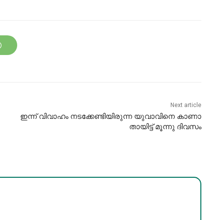
Next article
​ഇന്ന് വിവാ​ഹം ന​ട​ക്കേ​ണ്ടി​യി​രു​ന്ന​ ​യുവാ​വി​നെ കാ​ണാ​
താ​യി​ട്ട് മൂ​ന്നു ദി​വ​സം