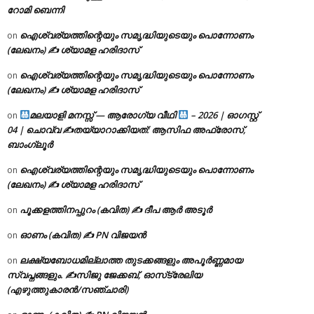
റോമി ബെന്നി
ഐശ്വര്യത്തിന്റെയും സമൃദ്ധിയുടെയും പൊന്നോണം
on
(ലേഖനം) ✍ ശ്യാമള ഹരിദാസ്
ഐശ്വര്യത്തിന്റെയും സമൃദ്ധിയുടെയും പൊന്നോണം
on
(ലേഖനം) ✍ ശ്യാമള ഹരിദാസ്
മലയാളി മനസ്സ് — ആരോഗ്യ വീഥി
– 2026 | ഓഗസ്റ്റ്
on
04 | ചൊവ്വ ✍
തയ്യാറാക്കിയത്: ആസിഫ അഫ്രോസ്,
ബാംഗ്ലൂർ
ഐശ്വര്യത്തിന്റെയും സമൃദ്ധിയുടെയും പൊന്നോണം
on
(ലേഖനം) ✍ ശ്യാമള ഹരിദാസ്
പൂക്കളത്തിനപ്പുറം (കവിത) ✍ ദീപ ആർ അടൂർ
on
ഓണം (കവിത) ✍ PN വിജയൻ
on
ലക്ഷ്യബോധമില്ലാത്ത തുടക്കങ്ങളും അപൂർണ്ണമായ
on
സ്വപ്നങ്ങളും. ✍️സിജു ജേക്കബ്, ഓസ്‌ട്രേലിയ
(എഴുത്തുകാരൻ/സഞ്ചാരി)