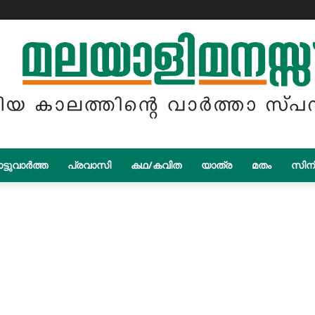
ട്ടുവാർത്ത
പ്രവാസി
കഥ/കവിത
യാത്ര
മതം
സിന