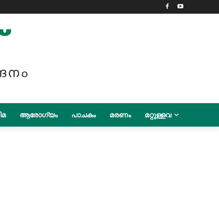
ിമ
ആരോഗ്യം
പാചകം
മരണം
മറ്റുള്ളവ