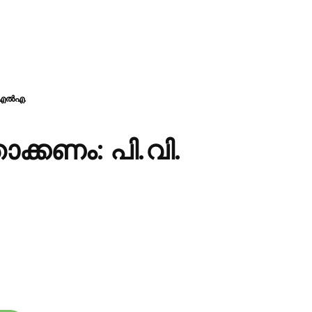
എംഎൽഎ.
ക്കണം: പി.വി.