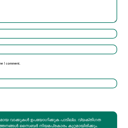
Name:*
Email:*
me I comment.
രമായ വാക്കുകൾ ഉപയോഗിക്കുക പാടില്ല. വ്യക്തിഗത
ത്തനങ്ങൾ സൈബർ നിയമപ്രകാരം കുറ്റമായിരിക്കും.