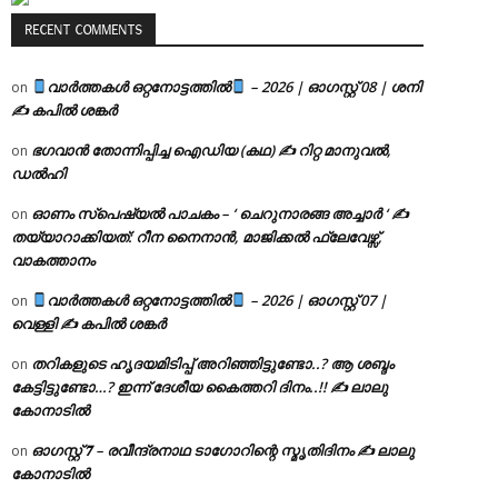
RECENT COMMENTS
വാർത്തകൾ ഒറ്റനോട്ടത്തിൽ
– 2026 | ഓഗസ്റ്റ് 08 | ശനി
on
✍
കപിൽ ശങ്കർ
ഭഗവാൻ തോന്നിപ്പിച്ച ഐഡിയ (കഥ) ✍ റിറ്റ മാനുവൽ,
on
ഡൽഹി
ഓണം സ്പെഷ്യൽ പാചകം – ‘ ചെറുനാരങ്ങ അച്ചാർ ‘ ✍
on
തയ്യാറാക്കിയത്: റീന നൈനാൻ, മാജിക്കൽ ഫ്ലേവേഴ്സ്,
വാകത്താനം
വാർത്തകൾ ഒറ്റനോട്ടത്തിൽ
– 2026 | ഓഗസ്റ്റ് 07 |
on
വെള്ളി ✍
കപിൽ ശങ്കർ
തറികളുടെ ഹൃദയമിടിപ്പ് അറിഞ്ഞിട്ടുണ്ടോ..? ആ ശബ്ദം
on
കേട്ടിട്ടുണ്ടോ…? ഇന്ന് ദേശീയ കൈത്തറി ദിനം..!! ✍ ലാലു
കോനാടിൽ
ഓഗസ്റ്റ് 𝟕 – രവീന്ദ്രനാഥ ടാഗോറിന്റെ സ്മൃതിദിനം ✍ ലാലു
on
കോനാടിൽ