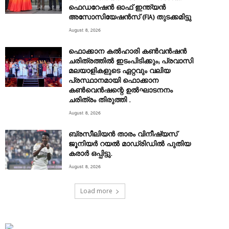
ഫെഡറേഷൻ ഓഫ് ഇന്ത്യൻ
അസോസിയേഷൻസ് (FIA) തുടക്കമിട്ടു
August 8, 2026
ഫൊക്കാന കൽഹാരി കൺവൻഷൻ
ചരിത്രത്തിൽ ഇടംപിടിക്കും; പ്രവാസി
മലയാളികളുടെ ഏറ്റവും വലിയ
പ്രസ്ഥാനമായി ഫൊക്കാന
കൺവെൻഷന്റെ ഉൽഘാടനനം
ചരിത്രം തിരുത്തി .
August 8, 2026
ബ്രസീലിയൻ താരം വിനീഷ്യസ്
ജൂനിയർ റയല്‍ മാഡ്രിഡില്‍ പുതിയ
കരാർ ഒപ്പിട്ടു.
August 8, 2026
Load more