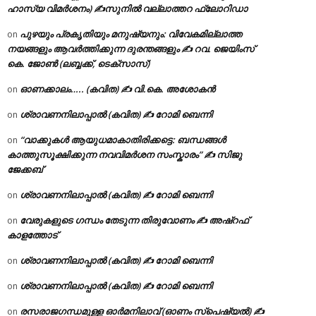
ഹാസ്യ വിമർശനം) ✍സുനിൽ വല്ലാത്തറ ഫ്ലോറിഡാ
പുഴയും പ്രകൃതിയും മനുഷ്യനും: വിവേകമില്ലാത്ത
on
നയങ്ങളും ആവർത്തിക്കുന്ന ദുരന്തങ്ങളും ✍ റവ. ജെയിംസ്
കെ. ജോൺ (ലബ്ബക്ക്, ടെക്സാസ്)
ഓണക്കാലം….. (കവിത) ✍ വി.കെ. അശോകൻ
on
ശ്രാവണനിലാപ്പാൽ (കവിത) ✍ റോമി ബെന്നി
on
“വാക്കുകൾ ആയുധമാകാതിരിക്കട്ടെ: ബന്ധങ്ങൾ
on
കാത്തുസൂക്ഷിക്കുന്ന നവവിമർശന സംസ്കാരം” ✍️ സിജു
ജേക്കബ്
ശ്രാവണനിലാപ്പാൽ (കവിത) ✍ റോമി ബെന്നി
on
വേരുകളുടെ ഗന്ധം തേടുന്ന തിരുവോണം ✍ അഷ്റഫ്
on
കാളത്തോട്
ശ്രാവണനിലാപ്പാൽ (കവിത) ✍ റോമി ബെന്നി
on
ശ്രാവണനിലാപ്പാൽ (കവിത) ✍ റോമി ബെന്നി
on
രസരാജഗന്ധമുള്ള ഓർമനിലാവ് (ഓണം സ്‌പെഷ്യൽ) ✍
on