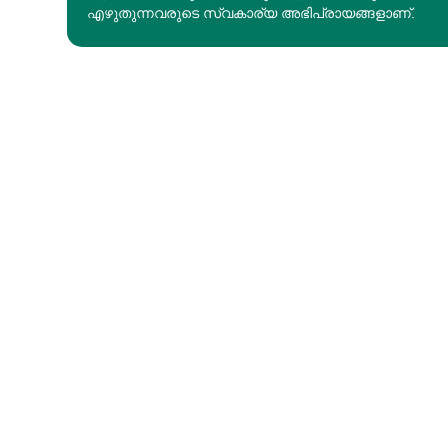
എഴുതുന്നവരുടെ സ്വകാര്യ അഭിപ്രായങ്ങളാണ്.