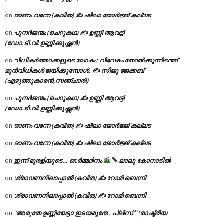
ഓണം വന്നേ (കവിത) ✍ ഷീലാ ജോർജ്ജ് കല്ലട
on
പുനർജന്മം (ചെറുകഥ) ✍ ഉണ്ണി ആവട്ടി
on
(ഡോ.ടി.വി.ഉണ്ണിക്കൃഷ്ണൻ)
വിധികർത്താക്കളുടെ ലോകം: വിവേകം തോൽക്കുന്നിടത്ത്
on
മുൻവിധികൾ ജയിക്കുമ്പോൾ. ✍️ സിജു ജേക്കബ്
(എഴുത്തുകാരൻ,സഞ്ചാരി)
പുനർജന്മം (ചെറുകഥ) ✍ ഉണ്ണി ആവട്ടി
on
(ഡോ.ടി.വി.ഉണ്ണിക്കൃഷ്ണൻ)
ഓണം വന്നേ (കവിത) ✍ ഷീലാ ജോർജ്ജ് കല്ലട
on
ഓണം വന്നേ (കവിത) ✍ ഷീലാ ജോർജ്ജ് കല്ലട
on
ഇന്ന് മുരളിയുടെ… ഓർമ്മദിനം
ലാലു കോനാടിൽ
on
ശ്രാവണനിലാപ്പാൽ (കവിത) ✍ റോമി ബെന്നി
on
ശ്രാവണനിലാപ്പാൽ (കവിത) ✍ റോമി ബെന്നി
on
“അരുതേ ഉണ്ണിയേട്ടാ ഇടയരുതേ.. പ്ലീസ് ” (രാഷ്ട്രീയ
on