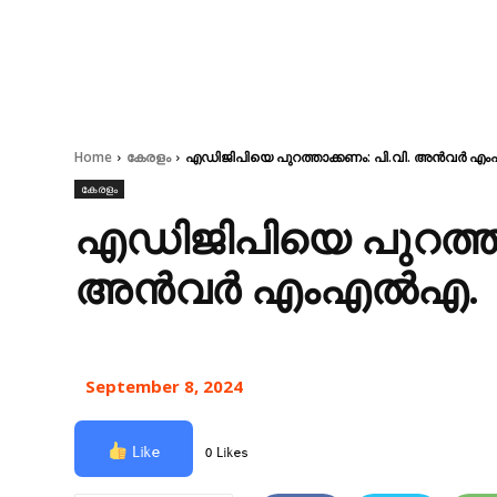
Home
കേരളം
എഡിജിപിയെ പുറത്താക്കണം: പി.വി. അൻവർ 
കേരളം
എഡിജിപിയെ പുറത്താ
അൻവർ എംഎൽഎ.
September 8, 2024
Like
0 Likes