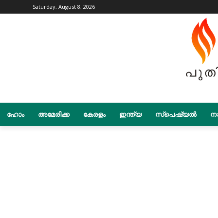
Saturday, August 8, 2026
ഹോം
അമേരിക്ക
കേരളം
ഇന്ത്യ
സ്പെഷ്യൽ
നാ