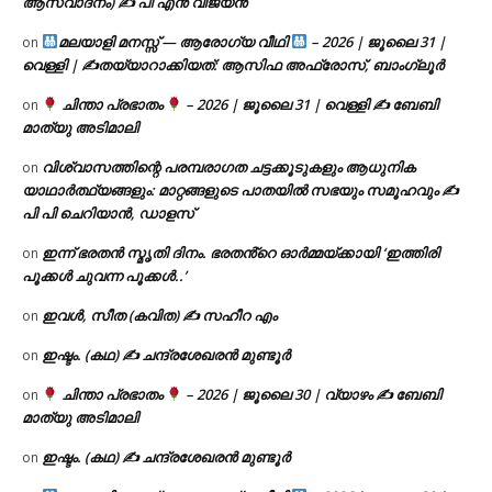
ആസ്വാദനം) ✍ പി എൻ വിജയൻ
മലയാളി മനസ്സ് — ആരോഗ്യ വീഥി
– 2026 | ജൂലൈ 31 |
on
വെള്ളി | ✍
തയ്യാറാക്കിയത്: ആസിഫ അഫ്രോസ്, ബാംഗ്ലൂർ
ചിന്താ പ്രഭാതം
– 2026 | ജൂലൈ 31 | വെള്ളി ✍
ബേബി
on
മാത്യു അടിമാലി
വിശ്വാസത്തിന്റെ പരമ്പരാഗത ചട്ടക്കൂടുകളും ആധുനിക
on
യാഥാർത്ഥ്യങ്ങളും: മാറ്റങ്ങളുടെ പാതയിൽ സഭയും സമൂഹവും ✍
പി പി ചെറിയാൻ, ഡാളസ്
ഇന്ന് ഭരതൻ സ്മൃതി ദിനം. ഭരതൻ്റെ ഓർമ്മയ്ക്കായി ‘ഇത്തിരി
on
പൂക്കൾ ചുവന്ന പൂക്കൾ..’
ഇവൾ, സീത (കവിത) ✍ സഹീറ എം
on
ഇഷ്ടം. (കഥ) ✍ ചന്ദ്രശേഖരൻ മുണ്ടൂർ
on
ചിന്താ പ്രഭാതം
– 2026 | ജൂലൈ 30 | വ്യാഴം ✍
ബേബി
on
മാത്യു അടിമാലി
ഇഷ്ടം. (കഥ) ✍ ചന്ദ്രശേഖരൻ മുണ്ടൂർ
on