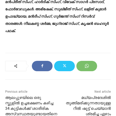
മൻപ്രീത് സിംഗ്, ഹാർദിക് സിംഗ്, വിവേക് സാഗർ പ്രസാദ്,
ഫോർവേഡുകൾ: അഭിഷേക്, സുഖ്ജീത് സിംഗ്, ലളിത് കുമാർ
ഉപാദ്ധ്യായ, മൻദീപ് സിംഗ്, ഗുർജന്ത് സിംഗ് റിസർവ്
താരങ്ങൾ: നീലകണ്ഠ ശർമ്മ, ജുഗ്രാജ് സിംഗ്, കൃഷൻ ബഹദൂർ
പഥക്.
Previous article
Next article
ആലപ്പുഴയിലെ ഒരു
മധ്യപ്രദേശിൽ
സ്കൂളിൽ ഉച്ചഭക്ഷണം കഴിച്ച
തൂങ്ങിമരിക്കുന്നതായുള്ള
34 കുട്ടികൾക്ക്‌ ശാരീരിക
റീല്‍ ഷൂട്ട് ചെയ്യാന്‍
അസ്വസ്ഥതയുണ്ടായതിനെ
ശ്രമിച്ച ഏഴാം