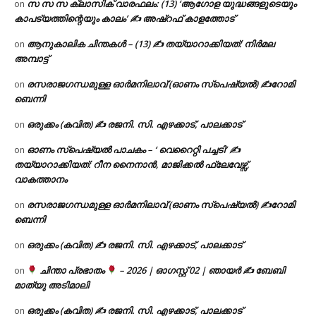
സ സ സ ക്ലാസിക് വാരഫലം: (13) ‘ആഗോള യുദ്ധങ്ങളുടെയും
on
കാപട്യത്തിന്റെയും കാലം’ ✍ അഷ്റഫ് കാളത്തോട്
ആനുകാലിക ചിന്തകൾ – (13) ✍ തയ്യാറാക്കിയത്: നിർമല
on
അമ്പാട്ട്
രസരാജഗന്ധമുള്ള ഓർമനിലാവ് (ഓണം സ്‌പെഷ്യൽ) ✍റോമി
on
ബെന്നി
ഒരുക്കം (കവിത) ✍ രജനി. സി. എഴക്കാട്, പാലക്കാട്
on
ഓണം സ്പെഷ്യൽ പാചകം – ‘ വെറൈറ്റി പച്ചടി’ ✍
on
തയ്യാറാക്കിയത്: റീന നൈനാൻ, മാജിക്കൽ ഫ്ലേവേഴ്സ്,
വാകത്താനം
രസരാജഗന്ധമുള്ള ഓർമനിലാവ് (ഓണം സ്‌പെഷ്യൽ) ✍റോമി
on
ബെന്നി
ഒരുക്കം (കവിത) ✍ രജനി. സി. എഴക്കാട്, പാലക്കാട്
on
ചിന്താ പ്രഭാതം
– 2026 | ഓഗസ്റ്റ് 02 | ഞായർ ✍
ബേബി
on
മാത്യു അടിമാലി
ഒരുക്കം (കവിത) ✍ രജനി. സി. എഴക്കാട്, പാലക്കാട്
on