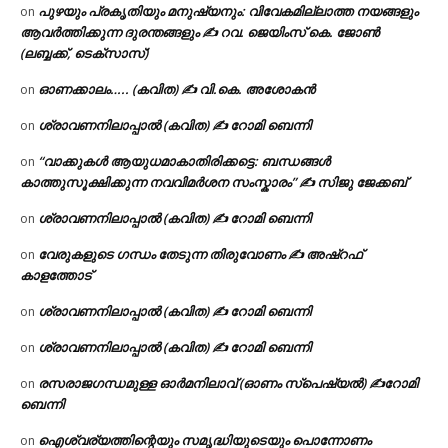
പുഴയും പ്രകൃതിയും മനുഷ്യനും: വിവേകമില്ലാത്ത നയങ്ങളും
on
ആവർത്തിക്കുന്ന ദുരന്തങ്ങളും ✍ റവ. ജെയിംസ് കെ. ജോൺ
(ലബ്ബക്ക്, ടെക്സാസ്)
ഓണക്കാലം….. (കവിത) ✍ വി.കെ. അശോകൻ
on
ശ്രാവണനിലാപ്പാൽ (കവിത) ✍ റോമി ബെന്നി
on
“വാക്കുകൾ ആയുധമാകാതിരിക്കട്ടെ: ബന്ധങ്ങൾ
on
കാത്തുസൂക്ഷിക്കുന്ന നവവിമർശന സംസ്കാരം” ✍️ സിജു ജേക്കബ്
ശ്രാവണനിലാപ്പാൽ (കവിത) ✍ റോമി ബെന്നി
on
വേരുകളുടെ ഗന്ധം തേടുന്ന തിരുവോണം ✍ അഷ്റഫ്
on
കാളത്തോട്
ശ്രാവണനിലാപ്പാൽ (കവിത) ✍ റോമി ബെന്നി
on
ശ്രാവണനിലാപ്പാൽ (കവിത) ✍ റോമി ബെന്നി
on
രസരാജഗന്ധമുള്ള ഓർമനിലാവ് (ഓണം സ്‌പെഷ്യൽ) ✍റോമി
on
ബെന്നി
ഐശ്വര്യത്തിന്റെയും സമൃദ്ധിയുടെയും പൊന്നോണം
on