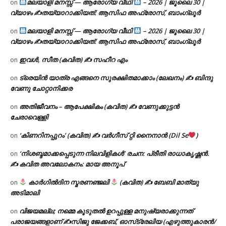
മലയാളി മനസ്സ് — ആരോഗ്യ വീഥി
– 2026 | ജൂലൈ 30 |
on
വ്യാഴം ✍
തയ്യാറാക്കിയത്: ആസിഫ അഫ്രോസ്, ബാംഗ്ലൂർ
മലയാളി മനസ്സ് — ആരോഗ്യ വീഥി
– 2026 | ജൂലൈ 30 |
on
വ്യാഴം ✍
തയ്യാറാക്കിയത്: ആസിഫ അഫ്രോസ്, ബാംഗ്ലൂർ
ഇവൾ, സീത (കവിത) ✍ സഹീറ എം
on
ട്രെയിൻ യാത്ര എങ്ങനെ സുരക്ഷിതമാക്കാം (ലേഖനം) ✍ ബിന്ദു
on
വേണു ചോറ്റാനിക്കര
അതിജീവനം – ആപേക്ഷികം (കവിത) ✍ വേണുക്കുട്ടൻ
on
ചേരാവെള്ളി
‘കിണറിനപ്പുറം’ (കവിത) ✍ വർഗീസ് റ്റി നൈനാൻ (Dil Se
)
on
‘നിശബ്ദമാക്കപ്പെടുന്ന നിലവിളികൾ’ രചന: പ്രീതി രാധാകൃഷ്ണൻ.
on
✍ കവിത അവലോകനം: മായ അനൂപ്
കാർഗിൽദിന സ്മരണഞ്ജലി
(കവിത) ✍ ബേബി മാത്യു
on
അടിമാലി
വിജയമല്ല; നമ്മെ കൂടുതൽ ഉറപ്പുള്ള മനുഷ്യരാക്കുന്നത്
on
പരാജയങ്ങളാണ് ✍️സിജു ജേക്കബ്, ഓസ്‌ട്രേലിയ (എഴുത്തുകാരൻ/