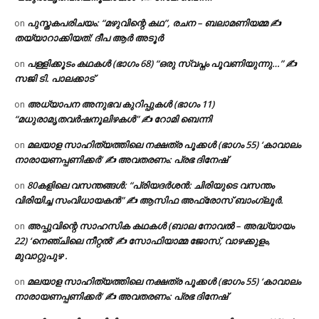
പുസ്തകപരിചയം: “മഴുവിന്റെ കഥ”, രചന – ബലാമണിയമ്മ ✍
on
തയ്യാറാക്കിയത്: ദീപ ആർ അടൂർ
പള്ളിക്കൂടം കഥകൾ (ഭാഗം 68) “ഒരു സ്വപ്നം പൂവണിയുന്നു…” ✍
on
സജി ടി. പാലക്കാട്
അധ്യാപന അനുഭവ കുറിപ്പുകൾ (ഭാഗം 11)
on
“മധുരാമൃതവർഷനൂലിഴകൾ” ✍ റോമി ബെന്നി
മലയാള സാഹിത്യത്തിലെ നക്ഷത്ര പൂക്കൾ (ഭാഗം 55) ‘കാവാലം
on
നാരായണപ്പണിക്കർ’ ✍ അവതരണം: പ്രഭ ദിനേഷ്
80കളിലെ വസന്തങ്ങൾ: “പ്രിയദർശൻ: ചിരിയുടെ വസന്തം
on
വിരിയിച്ച സംവിധായകൻ” ✍ ആസിഫ അഫ്രോസ് ബാംഗ്ലൂർ.
അപ്പുവിന്റെ സാഹസിക കഥകൾ (ബാല നോവൽ – അദ്ധ്യായം
on
22) ‘നെഞ്ചിലെ നീറ്റൽ’ ✍ സോഫിയാമ്മ ജോസ്, വാഴക്കുളം,
മുവാറ്റുപുഴ .
മലയാള സാഹിത്യത്തിലെ നക്ഷത്ര പൂക്കൾ (ഭാഗം 55) ‘കാവാലം
on
നാരായണപ്പണിക്കർ’ ✍ അവതരണം: പ്രഭ ദിനേഷ്