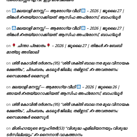
മലയാളി മനസ്സ് — ആരോഗ്യ വീഥി
– 2026 | ജൂലൈ 27 |
on
തിങ്കൾ ✍
തയ്യാറാക്കിയത്: ആസിഫ അഫ്രോസ്, ബാംഗ്ലൂർ
മലയാളി മനസ്സ് — ആരോഗ്യ വീഥി
– 2026 | ജൂലൈ 27 |
on
തിങ്കൾ ✍
തയ്യാറാക്കിയത്: ആസിഫ അഫ്രോസ്, ബാംഗ്ലൂർ
ചിന്താ പ്രഭാതം
– 2026 | ജൂലൈ 27 | തിങ്കൾ ✍
ബേബി
on
മാത്യു അടിമാലി
ശ്രീ കോവിൽ ദർശനം (95) “ശ്രീ ശക്തി ബാല നര മുഖ വിനായക
on
ക്ഷേത്രം”, ചിദംബരം, കടലൂർ ജില്ല, തമിഴ്നാട്. ✍ അവതരണം:
സൈമശങ്കർ മൈസൂർ.
മലയാളി മനസ്സ് — ആരോഗ്യ വീഥി
– 2026 | ജൂലൈ 26 |
on
ഞായർ ✍
തയ്യാറാക്കിയത്: ആസിഫ അഫ്രോസ്, ബാംഗ്ലൂർ
ശ്രീ കോവിൽ ദർശനം (95) “ശ്രീ ശക്തി ബാല നര മുഖ വിനായക
on
ക്ഷേത്രം”, ചിദംബരം, കടലൂർ ജില്ല, തമിഴ്നാട്. ✍ അവതരണം:
സൈമശങ്കർ മൈസൂർ.
മിശിഹായുടെ സ്നേഹിതർ(53) “വിശുദ്ധ എമിലിയാനയും വിശുദ്ധ
on
ടര്‍സില്ലയും” ✍ നൈനാൻ വാകത്താനം