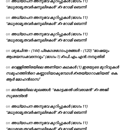
അധ്യാപന അനുഭവ കുറിപ്പുകൾ (ഭാഗം 11)
on
“മധുരാമൃതവർഷനൂലിഴകൾ” ✍ റോമി ബെന്നി
അധ്യാപന അനുഭവ കുറിപ്പുകൾ (ഭാഗം 11)
on
“മധുരാമൃതവർഷനൂലിഴകൾ” ✍ റോമി ബെന്നി
അധ്യാപന അനുഭവ കുറിപ്പുകൾ (ഭാഗം 11)
on
“മധുരാമൃതവർഷനൂലിഴകൾ” ✍ റോമി ബെന്നി
ശുഭചിന്ത – (144) പ്രകാശഗോപുരങ്ങൾ – (120) “ഭാഷയും
on
ആശയസംവേദനവും” (ഭാഗം-1) ✍പി.എം.എൻ.നമ്പൂതിരി
വെള്ളിത്തിരയിലെ അണിയറ കഥകൾ (1) ഇരയുടെ മുറിവുകൾ
on
സമൂഹത്തിന്‍റെ കണ്ണാടിയാകുമ്പോൾ ✍തയ്യാറാക്കിയത്: കെ.
ആര്‍ മോഹന്‍ദാസ്
ഓർമ്മയിലെ മുഖങ്ങൾ: “കോട്ടക്കൽ ശിവരാമൻ” ✍ അജി
on
സുരേന്ദ്രൻ
അധ്യാപന അനുഭവ കുറിപ്പുകൾ (ഭാഗം 11)
on
“മധുരാമൃതവർഷനൂലിഴകൾ” ✍ റോമി ബെന്നി
അധ്യാപന അനുഭവ കുറിപ്പുകൾ (ഭാഗം 11)
on
“മധുരാമൃതവർഷനൂലിഴകൾ” ✍ റോമി ബെന്നി