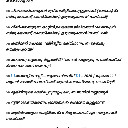
കൺസൾട്ടൻ്റ്).
ചില മടങ്ങിവരവുകൾ മുറിവേൽപ്പിക്കാനുള്ളതാണ്! (ലേഖനം) ✍️
on
സിജു ജേക്കബ്, ഓസ്‌ട്രേലിയ (എഴുത്തുകാരൻ/സഞ്ചാരി)
വിമർശനങ്ങളുടെ കാറ്റിൽ ഉലയാത്ത ജീവിതങ്ങൾ (ലേഖനം) ✍️
on
സിജു ജേക്കബ്, ഓസ്‌ട്രേലിയ (എഴുത്തുകാരൻ/സഞ്ചാരി)
കൺമണി പോലെ.. (ക്രിസ്തീയ ഭക്തിഗാനം) ✍ ബൈജു
on
തെക്കുംപുറത്ത്
കാലാനുസൃത കുറിപ്പുകൾ (5) ‘തണൽ നഷ്ടപ്പെടുന്ന വാർദ്ധക്യം’
on
✍ സൈമ ശങ്കർ മൈസൂർ
മലയാളി മനസ്സ് — ആരോഗ്യ വീഥി
– 2026 | ജൂലൈ 22 |
on
ബുധൻ ✍
തയ്യാറാക്കിയത്: ആസിഫ അഫ്രോസ്, ബാംഗ്ലൂർ
മുക്തിയുടെ കാൽപ്പെരുമാറ്റം (കഥ) ✍ അനിൽ മണ്ണത്തൂർ
on
സ്ത്രീ ശാക്തീകരണം. (ലേഖനം) ✍ ഹേമലത കൃഷ്ണദാസ്
on
ആർദ്രതയുടെ രാഷ്ട്രീയം ✍️ സിജു ജേക്കബ്, എഴുത്തുകാരൻ
on
സഞ്ചാരി