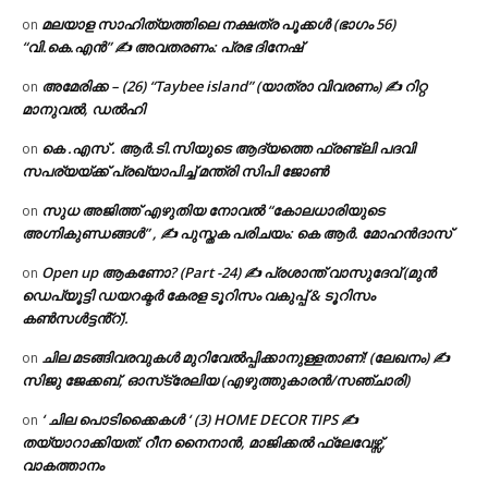
മലയാള സാഹിത്യത്തിലെ നക്ഷത്ര പൂക്കൾ (ഭാഗം 56)
on
“വി.കെ.എൻ” ✍ അവതരണം: പ്രഭ ദിനേഷ്
അമേരിക്ക – (26) “Taybee island” (യാത്രാ വിവരണം) ✍ റിറ്റ
on
മാനുവൽ, ഡൽഹി
കെ .എസ് . ആർ.ടി.സിയുടെ ആദ്യത്തെ ഫ്രണ്ട്ലി പദവി
on
സപര്യയ്ക്ക് പ്രഖ്യാപിച്ച് മന്ത്രി സിപി ജോൺ
സുധ അജിത്ത് എഴുതിയ നോവൽ “കോലധാരിയുടെ
on
അഗ്നികുണ്ഡങ്ങള്‍” , ✍ പുസ്തക പരിചയം: കെ ആർ. മോഹൻദാസ്
Open up ആകണോ? (Part -24) ✍ പ്രശാന്ത് വാസുദേവ് (മുൻ
on
ഡെപ്യൂട്ടി ഡയറക്ടർ കേരള ടൂറിസം വകുപ്പ് & ടൂറിസം
കൺസൾട്ടൻ്റ്).
ചില മടങ്ങിവരവുകൾ മുറിവേൽപ്പിക്കാനുള്ളതാണ്! (ലേഖനം) ✍️
on
സിജു ജേക്കബ്, ഓസ്‌ട്രേലിയ (എഴുത്തുകാരൻ/സഞ്ചാരി)
‘ ചില പൊടിക്കൈകൾ ‘ (3) HOME DECOR TIPS ✍
on
തയ്യാറാക്കിയത്: റീന നൈനാൻ, മാജിക്കൽ ഫ്ലേവേഴ്സ്,
വാകത്താനം