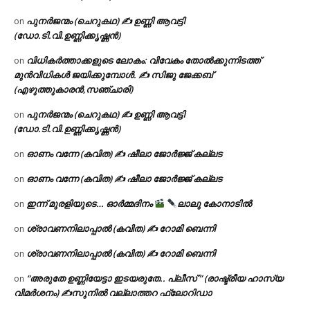
പുനർജന്മം (ചെറുകഥ) ✍ ഉണ്ണി ആവട്ടി
on
(ഡോ.ടി.വി.ഉണ്ണിക്കൃഷ്ണൻ)
വിധികർത്താക്കളുടെ ലോകം: വിവേകം തോൽക്കുന്നിടത്ത്
on
മുൻവിധികൾ ജയിക്കുമ്പോൾ. ✍️ സിജു ജേക്കബ്
(എഴുത്തുകാരൻ,സഞ്ചാരി)
പുനർജന്മം (ചെറുകഥ) ✍ ഉണ്ണി ആവട്ടി
on
(ഡോ.ടി.വി.ഉണ്ണിക്കൃഷ്ണൻ)
ഓണം വന്നേ (കവിത) ✍ ഷീലാ ജോർജ്ജ് കല്ലട
on
ഓണം വന്നേ (കവിത) ✍ ഷീലാ ജോർജ്ജ് കല്ലട
on
ഇന്ന് മുരളിയുടെ… ഓർമ്മദിനം
ലാലു കോനാടിൽ
on
ശ്രാവണനിലാപ്പാൽ (കവിത) ✍ റോമി ബെന്നി
on
ശ്രാവണനിലാപ്പാൽ (കവിത) ✍ റോമി ബെന്നി
on
“അരുതേ ഉണ്ണിയേട്ടാ ഇടയരുതേ.. പ്ലീസ് ” (രാഷ്ട്രീയ ഹാസ്യ
on
വിമർശനം) ✍സുനിൽ വല്ലാത്തറ ഫ്ലോറിഡാ