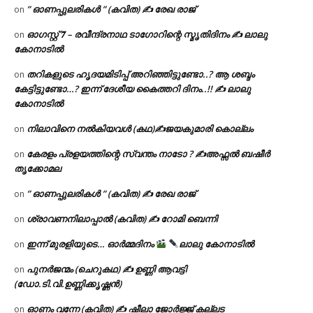
” ഓണപ്പുലരികൾ ” (കവിത) ✍ രേഖ രാജ്
on
ഓഗസ്റ്റ് 𝟕 – രവീന്ദ്രനാഥ ടാഗോറിന്റെ സ്മൃതിദിനം ✍ ലാലു
on
കോനാടിൽ
തറികളുടെ ഹൃദയമിടിപ്പ് അറിഞ്ഞിട്ടുണ്ടോ..? ആ ശബ്ദം
on
കേട്ടിട്ടുണ്ടോ…? ഇന്ന് ദേശീയ കൈത്തറി ദിനം..!! ✍ ലാലു
കോനാടിൽ
നിലാവിനെ നൽകിയവൾ (കഥ)✍ജയകുമാരി കൊല്ലം
on
കേരളം പ്രളയത്തിന്റെ സ്വന്തം നാടോ ? ✍️അഫ്സൽ ബഷീർ
on
തൃക്കോമല
” ഓണപ്പുലരികൾ ” (കവിത) ✍ രേഖ രാജ്
on
ശ്രാവണനിലാപ്പാൽ (കവിത) ✍ റോമി ബെന്നി
on
ഇന്ന് മുരളിയുടെ… ഓർമ്മദിനം
ലാലു കോനാടിൽ
on
പുനർജന്മം (ചെറുകഥ) ✍ ഉണ്ണി ആവട്ടി
on
(ഡോ.ടി.വി.ഉണ്ണിക്കൃഷ്ണൻ)
ഓണം വന്നേ (കവിത) ✍ ഷീലാ ജോർജ്ജ് കല്ലട
on