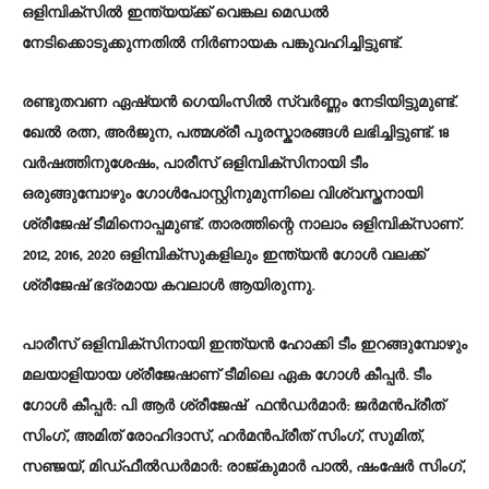
ഒളിമ്പിക്സിൽ ഇന്ത്യയ്ക്ക് വെങ്കല മെഡൽ
നേടിക്കൊടുക്കുന്നതിൽ നിർണായക പങ്കുവഹിച്ചിട്ടുണ്ട്.
രണ്ടുതവണ ഏഷ്യൻ ഗെയിംസിൽ സ്വർണ്ണം നേടിയിട്ടുമുണ്ട്.
ഖേൽ രത്ന, അർജുന, പത്മശ്രീ പുരസ്കാരങ്ങൾ ലഭിച്ചിട്ടുണ്ട്. 18
വർഷത്തിനുശേഷം, പാരീസ് ഒളിമ്പിക്‌സിനായി ടീം
ഒരുങ്ങുമ്പോഴും ഗോൾപോസ്റ്റിനുമുന്നിലെ വിശ്വസ്തനായി
ശ്രീജേഷ് ടീമിനൊപ്പമുണ്ട്. താരത്തിന്റെ നാലാം ഒളിമ്പിക്സാണ്.
2012, 2016, 2020 ഒളിമ്പിക്‌സുകളിലും ഇന്ത്യൻ ​ഗോൾ വലക്ക്
ശ്രീജേഷ് ഭദ്രമായ കവലാൾ ആയിരുന്നു.
പാരീസ് ഒളിമ്പിക്‌സിനായി ഇന്ത്യൻ ഹോക്കി ടീം ഇറങ്ങുമ്പോഴും
മലയാളിയായ ശ്രീജേഷാണ് ടീമിലെ ഏക ​ഗോൾ കീപ്പർ. ടീം
ഗോൾ കീപ്പർ: പി ആർ ശ്രീജേഷ് ഫൻഡർമാർ: ജർമൻപ്രീത്
സിംഗ്, അമിത് രോഹിദാസ്, ഹർമൻപ്രീത് സിംഗ്, സുമിത്,
സഞ്ജയ്, മിഡ്ഫീൽഡർമാർ: രാജ്കുമാർ പാൽ, ഷംഷേർ സിംഗ്,