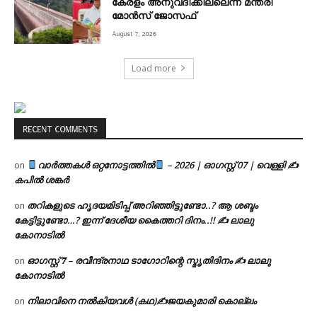
കേരളം അനുവദിക്കില്ലെന്ന് മന്ത്രി
മോൻസ് ജോസഫ്
August 7, 2026
Load more
RECENT COMMENTS
വാർത്തകൾ ഒറ്റനോട്ടത്തിൽ
– 2026 | ഓഗസ്റ്റ് 07 | വെള്ളി ✍
on
കപിൽ ശങ്കർ
തറികളുടെ ഹൃദയമിടിപ്പ് അറിഞ്ഞിട്ടുണ്ടോ..? ആ ശബ്ദം
on
കേട്ടിട്ടുണ്ടോ…? ഇന്ന് ദേശീയ കൈത്തറി ദിനം..!! ✍ ലാലു
കോനാടിൽ
ഓഗസ്റ്റ് 𝟕 – രവീന്ദ്രനാഥ ടാഗോറിന്റെ സ്മൃതിദിനം ✍ ലാലു
on
കോനാടിൽ
നിലാവിനെ നൽകിയവൾ (കഥ)✍ജയകുമാരി കൊല്ലം
on