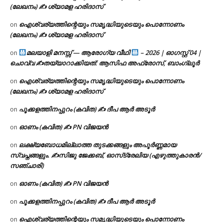
(ലേഖനം) ✍ ശ്യാമള ഹരിദാസ്
ഐശ്വര്യത്തിന്റെയും സമൃദ്ധിയുടെയും പൊന്നോണം
on
(ലേഖനം) ✍ ശ്യാമള ഹരിദാസ്
മലയാളി മനസ്സ് — ആരോഗ്യ വീഥി
– 2026 | ഓഗസ്റ്റ് 04 |
on
ചൊവ്വ ✍
തയ്യാറാക്കിയത്: ആസിഫ അഫ്രോസ്, ബാംഗ്ലൂർ
ഐശ്വര്യത്തിന്റെയും സമൃദ്ധിയുടെയും പൊന്നോണം
on
(ലേഖനം) ✍ ശ്യാമള ഹരിദാസ്
പൂക്കളത്തിനപ്പുറം (കവിത) ✍ ദീപ ആർ അടൂർ
on
ഓണം (കവിത) ✍ PN വിജയൻ
on
ലക്ഷ്യബോധമില്ലാത്ത തുടക്കങ്ങളും അപൂർണ്ണമായ
on
സ്വപ്നങ്ങളും. ✍️സിജു ജേക്കബ്, ഓസ്‌ട്രേലിയ (എഴുത്തുകാരൻ/
സഞ്ചാരി)
ഓണം (കവിത) ✍ PN വിജയൻ
on
പൂക്കളത്തിനപ്പുറം (കവിത) ✍ ദീപ ആർ അടൂർ
on
ഐശ്വര്യത്തിന്റെയും സമൃദ്ധിയുടെയും പൊന്നോണം
on