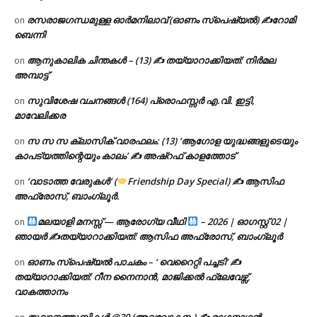
രസരാജഗന്ധമുള്ള ഓർമനിലാവ് (ഓണം സ്‌പെഷ്യൽ) ✍റോമി
on
ബെന്നി
ആനുകാലിക ചിന്തകൾ – (13) ✍ തയ്യാറാക്കിയത്: നിർമല
on
അമ്പാട്ട്
സുവിശേഷ വചനങ്ങൾ (164) പ്രൊഫസ്സർ എ.വി. ഇട്ടി,
on
മാവേലിക്കര
സ സ സ ക്ലാസിക് വാരഫലം: (13) ‘ആഗോള യുദ്ധങ്ങളുടെയും
on
കാപട്യത്തിന്റെയും കാലം’ ✍ അഷ്റഫ് കാളത്തോട്
‘വാടാത്ത വേരുകൾ’ (
Friendship Day Special) ✍ ആസിഫ
on
അഫ്രോസ്, ബാംഗ്ലൂർ.
മലയാളി മനസ്സ് — ആരോഗ്യ വീഥി
– 2026 | ഓഗസ്റ്റ് 02 |
on
ഞായർ ✍
തയ്യാറാക്കിയത്: ആസിഫ അഫ്രോസ്, ബാംഗ്ലൂർ
ഓണം സ്പെഷ്യൽ പാചകം – ‘ വെറൈറ്റി പച്ചടി’ ✍
on
തയ്യാറാക്കിയത്: റീന നൈനാൻ, മാജിക്കൽ ഫ്ലേവേഴ്സ്,
വാകത്താനം
തൂവാനത്തുമ്പികൾ @39 (അവലോകനം) ✍ രാഗനാഥൻ