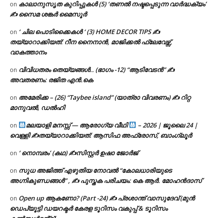
കാലാനുസൃത കുറിപ്പുകൾ (5) ‘തണൽ നഷ്ടപ്പെടുന്ന വാർദ്ധക്യം’
on
✍ സൈമ ശങ്കർ മൈസൂർ
‘ ചില പൊടിക്കൈകൾ ‘ (3) HOME DECOR TIPS ✍
on
തയ്യാറാക്കിയത്: റീന നൈനാൻ, മാജിക്കൽ ഫ്ലേവേഴ്സ്,
വാകത്താനം
വിവിധതരം തെയ്യങ്ങൾ.. (ഭാഗം -12) “ആടിവേടൻ” ✍
on
അവതരണം: രജിത എൻ.കെ
അമേരിക്ക – (26) “Taybee island” (യാത്രാ വിവരണം) ✍ റിറ്റ
on
മാനുവൽ, ഡൽഹി
മലയാളി മനസ്സ് — ആരോഗ്യ വീഥി
– 2026 | ജൂലൈ 24 |
on
വെള്ളി ✍
തയ്യാറാക്കിയത്: ആസിഫ അഫ്രോസ്, ബാംഗ്ലൂർ
‘ നൊമ്പരം’ (കഥ) ✍സിസ്റ്റർ ഉഷാ ജോർജ്
on
സുധ അജിത്ത് എഴുതിയ നോവൽ “കോലധാരിയുടെ
on
അഗ്നികുണ്ഡങ്ങള്‍” , ✍ പുസ്തക പരിചയം: കെ ആർ. മോഹൻദാസ്
Open up ആകണോ? (Part -24) ✍ പ്രശാന്ത് വാസുദേവ് (മുൻ
on
ഡെപ്യൂട്ടി ഡയറക്ടർ കേരള ടൂറിസം വകുപ്പ് & ടൂറിസം