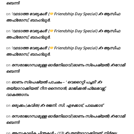
ബെന്നി
‘വാടാത്ത വേരുകൾ’ (
Friendship Day Special) ✍ ആസിഫ
on
അഫ്രോസ്, ബാംഗ്ലൂർ.
‘വാടാത്ത വേരുകൾ’ (
Friendship Day Special) ✍ ആസിഫ
on
അഫ്രോസ്, ബാംഗ്ലൂർ.
‘വാടാത്ത വേരുകൾ’ (
Friendship Day Special) ✍ ആസിഫ
on
അഫ്രോസ്, ബാംഗ്ലൂർ.
രസരാജഗന്ധമുള്ള ഓർമനിലാവ് (ഓണം സ്‌പെഷ്യൽ) ✍റോമി
on
ബെന്നി
ഓണം സ്പെഷ്യൽ പാചകം – ‘ വെറൈറ്റി പച്ചടി’ ✍
on
തയ്യാറാക്കിയത്: റീന നൈനാൻ, മാജിക്കൽ ഫ്ലേവേഴ്സ്,
വാകത്താനം
ഒരുക്കം (കവിത) ✍ രജനി. സി. എഴക്കാട്, പാലക്കാട്
on
രസരാജഗന്ധമുള്ള ഓർമനിലാവ് (ഓണം സ്‌പെഷ്യൽ) ✍റോമി
on
ബെന്നി
ആനുകാലിക ചിന്തകൾ – (13) ✍ തയ്യാറാക്കിയത്: നിർമല
on