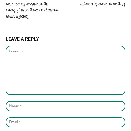
തുടർന്നു ആരോഗ്യ
ക്ലാസുകാരൻ മരിച്ചു
വകുപ്പ് ജാഗ്രത നിർദേശം
കൊടുത്തു
LEAVE A REPLY
Comment:
Nam
Emai