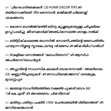
‘ ചില പൊടിക്കൈകൾ ‘ (3) HOME DECOR TIPS ✍
on
തയ്യാറാക്കിയത്: റീന നൈനാൻ, മാജിക്കൽ ഫ്ലേവേഴ്സ്,
വാകത്താനം
കോറോ ഹെൽത്ത് മന്ത്രി ബിന്ദു കൃഷ്ണയുമായുള്ള ചർച്ചയിലെ
on
ഉറപ്പ് പാലിച്ചു, ജീവനക്കാർക്ക് അഞ്ച് മാസത്തെ ശമ്പളം നൽകി
ബ്രിട്ടീഷ് കാലത്തെ തഹസിൽ: സോണിപത്തിന്റെ ഭരണചരിത്രം
on
പറയുന്ന നിശ്ശബ്ദ സ്മാരകം (ലഘു വിവരണം) ✍ ജിഷ ദിലീപ് ഡൽഹി
80കളിലെ വസന്തങ്ങൾ ” ലോഹിതദാസ് ” ✍ ആസിഫ
on
അഫ്രോസ് ബാംഗ്ലൂർ.
അപ്പുവിന്റെ സാഹസിക കഥകൾ (ബാല നോവൽ – അദ്ധ്യായം
on
23) ‘കണ്ണുനീർച്ചാലുകൾ ‘ ✍ സോഫിയാമ്മ ജോസ്, വാഴക്കുളം,
മുവാറ്റുപുഴ
മലയാള സാഹിത്യത്തിലെ നക്ഷത്ര പൂക്കൾ (ഭാഗം 56)
on
“വി.കെ.എൻ” ✍ അവതരണം: പ്രഭ ദിനേഷ്
കതിരും പതിരും പംക്തി: (104) ‘ചെന്താമരയിൽ വിരിയാത്തത് ‘ ✍
on
ജസിയഷാജഹാൻ.