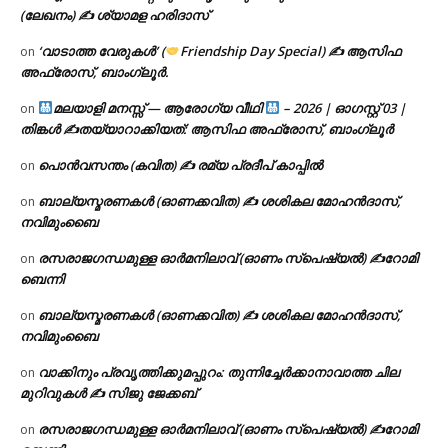
(ലേഖനം) ✍ ശ്യാമള ഹരിദാസ്
‘വാടാത്ത വേരുകൾ’ (
Friendship Day Special) ✍ ആസിഫ
on
അഫ്രോസ്, ബാംഗ്ലൂർ.
മലയാളി മനസ്സ് — ആരോഗ്യ വീഥി
– 2026 | ഓഗസ്റ്റ് 03 |
on
തിങ്കൾ ✍
തയ്യാറാക്കിയത്: ആസിഫ അഫ്രോസ്, ബാംഗ്ലൂർ
പൊൻവസന്തം (കവിത) ✍ രമ്യ പ്രദീപ് കാപ്പിൽ
on
ബാല്യസ്മരണകൾ (ഓണക്കവിത) ✍ ശശികല മോഹൻദാസ്,
on
നവിമുംബൈ
രസരാജഗന്ധമുള്ള ഓർമനിലാവ് (ഓണം സ്‌പെഷ്യൽ) ✍റോമി
on
ബെന്നി
ബാല്യസ്മരണകൾ (ഓണക്കവിത) ✍ ശശികല മോഹൻദാസ്,
on
നവിമുംബൈ
വാക്കിനും പ്രവൃത്തിക്കുമപ്പുറം: തുന്നിച്ചേർക്കാനാവാത്ത ചില
on
മുറിവുകൾ ✍️ സിജു ജേക്കബ്
രസരാജഗന്ധമുള്ള ഓർമനിലാവ് (ഓണം സ്‌പെഷ്യൽ) ✍റോമി
on