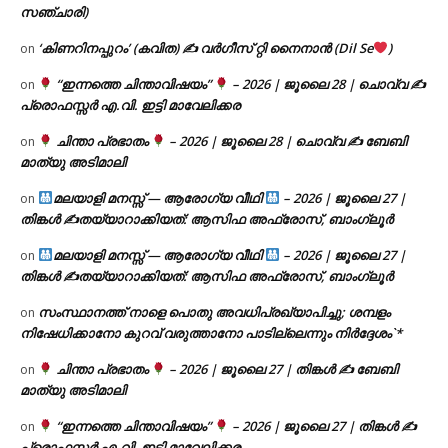
സഞ്ചാരി)
‘കിണറിനപ്പുറം’ (കവിത) ✍ വർഗീസ് റ്റി നൈനാൻ (Dil Se
)
on
“ഇന്നത്തെ ചിന്താവിഷയം”
– 2026 | ജൂലൈ 28 | ചൊവ്വ ✍
on
പ്രൊഫസ്സർ എ.വി. ഇട്ടി മാവേലിക്കര
ചിന്താ പ്രഭാതം
– 2026 | ജൂലൈ 28 | ചൊവ്വ ✍
ബേബി
on
മാത്യു അടിമാലി
മലയാളി മനസ്സ് — ആരോഗ്യ വീഥി
– 2026 | ജൂലൈ 27 |
on
തിങ്കൾ ✍
തയ്യാറാക്കിയത്: ആസിഫ അഫ്രോസ്, ബാംഗ്ലൂർ
മലയാളി മനസ്സ് — ആരോഗ്യ വീഥി
– 2026 | ജൂലൈ 27 |
on
തിങ്കൾ ✍
തയ്യാറാക്കിയത്: ആസിഫ അഫ്രോസ്, ബാംഗ്ലൂർ
സംസ്ഥാനത്ത് നാളെ പൊതു അവധിപ്രഖ്യാപിച്ചു; ശമ്പളം
on
നിഷേധിക്കാനോ കുറവ് വരുത്താനോ പാടില്ലെന്നും നിർദ്ദേശം`*
ചിന്താ പ്രഭാതം
– 2026 | ജൂലൈ 27 | തിങ്കൾ ✍
ബേബി
on
മാത്യു അടിമാലി
“ഇന്നത്തെ ചിന്താവിഷയം”
– 2026 | ജൂലൈ 27 | തിങ്കൾ ✍
on
പ്രൊഫസ്സർ എ.വി. ഇട്ടി മാവേലിക്കര