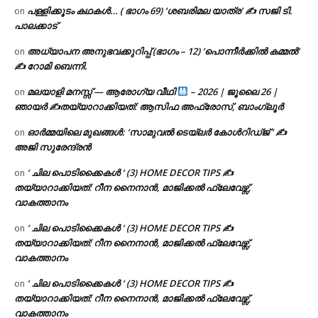
പള്ളിക്കൂടം കഥകൾ… ( ഭാഗം 69) ‘ശബരിമല യാത്ര’ ✍ സജി ടി.
on
പാലക്കാട്
അധ്യാപന അനുഭവക്കുറിപ്പ് (ഭാഗം – 12) ‘പൊന്നീർക്കിൽ കമ്മൽ’
on
✍ റോമി ബെന്നി.
മലയാളി മനസ്സ് — ആരോഗ്യ വീഥി
– 2026 | ജൂലൈ 26 |
on
ഞായർ ✍
തയ്യാറാക്കിയത്: ആസിഫ അഫ്രോസ്, ബാംഗ്ലൂർ
ഓർമ്മയിലെ മുഖങ്ങൾ: ‘സാമുവൽ ടെയ്ലർ കോൾറിഡ്ജ് ‘ ✍
on
അജി സുരേന്ദ്രൻ
‘ ചില പൊടിക്കൈകൾ ‘ (3) HOME DECOR TIPS ✍
on
തയ്യാറാക്കിയത്: റീന നൈനാൻ, മാജിക്കൽ ഫ്ലേവേഴ്സ്,
വാകത്താനം
‘ ചില പൊടിക്കൈകൾ ‘ (3) HOME DECOR TIPS ✍
on
തയ്യാറാക്കിയത്: റീന നൈനാൻ, മാജിക്കൽ ഫ്ലേവേഴ്സ്,
വാകത്താനം
‘ ചില പൊടിക്കൈകൾ ‘ (3) HOME DECOR TIPS ✍
on
തയ്യാറാക്കിയത്: റീന നൈനാൻ, മാജിക്കൽ ഫ്ലേവേഴ്സ്,
വാകത്താനം