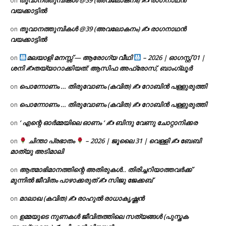
on
വയക്കാട്ടിൽ
തൂവാനത്തുമ്പികൾ @39 (അവലോകനം) ✍ രാഗനാഥൻ
on
വയക്കാട്ടിൽ
മലയാളി മനസ്സ് — ആരോഗ്യ വീഥി
– 2026 | ഓഗസ്റ്റ് 01 |
on
ശനി ✍
തയ്യാറാക്കിയത്: ആസിഫ അഫ്രോസ്, ബാംഗ്ലൂർ
പൊന്നോണം … തിരുവോണം (കവിത) ✍ റോബിൻ പള്ളുരുത്തി
on
പൊന്നോണം … തിരുവോണം (കവിത) ✍ റോബിൻ പള്ളുരുത്തി
on
‘ എന്റെ ഓർമ്മയിലെ ഓണം ‘ ✍ ബിന്ദു വേണു ചോറ്റാനിക്കര
on
ചിന്താ പ്രഭാതം
– 2026 | ജൂലൈ 31 | വെള്ളി ✍
ബേബി
on
മാത്യു അടിമാലി
ആത്മാഭിമാനത്തിന്റെ അതിരുകൾ.. തിരിച്ചറിയാത്തവർക്ക്
on
മുന്നിൽ ജീവിതം പാഴാക്കരുത് ✍️ സിജു ജേക്കബ്
മാലാഖ (കവിത) ✍ രാഹുൽ രാധാകൃഷ്ണൻ
on
ഉമ്മയുടെ നുണകൾ ജീവിതത്തിലെ സത്യങ്ങൾ (പുസ്തക
on