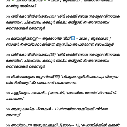
ചിന്താ പ്രഭാതം
– 2026 | ജൂലൈ 27 | തിങ്കൾ ✍
ബേബി
on
മാത്യു അടിമാലി
ശ്രീ കോവിൽ ദർശനം (95) “ശ്രീ ശക്തി ബാല നര മുഖ വിനായക
on
ക്ഷേത്രം”, ചിദംബരം, കടലൂർ ജില്ല, തമിഴ്നാട്. ✍ അവതരണം:
സൈമശങ്കർ മൈസൂർ.
മലയാളി മനസ്സ് — ആരോഗ്യ വീഥി
– 2026 | ജൂലൈ 26 |
on
ഞായർ ✍
തയ്യാറാക്കിയത്: ആസിഫ അഫ്രോസ്, ബാംഗ്ലൂർ
ശ്രീ കോവിൽ ദർശനം (95) “ശ്രീ ശക്തി ബാല നര മുഖ വിനായക
on
ക്ഷേത്രം”, ചിദംബരം, കടലൂർ ജില്ല, തമിഴ്നാട്. ✍ അവതരണം:
സൈമശങ്കർ മൈസൂർ.
മിശിഹായുടെ സ്നേഹിതർ(53) “വിശുദ്ധ എമിലിയാനയും വിശുദ്ധ
on
ടര്‍സില്ലയും” ✍ നൈനാൻ വാകത്താനം
പള്ളിക്കൂടം കഥകൾ… ( ഭാഗം 69) ‘ശബരിമല യാത്ര’ ✍ സജി ടി.
on
പാലക്കാട്
ആനുകാലിക ചിന്തകൾ – 12 ✍തയ്യാറാക്കിയത്: നിർമല
on
അമ്പാട്ട്
അധ്യാപന അനുഭവക്കുറിപ്പ് (ഭാഗം – 12) ‘പൊന്നീർക്കിൽ കമ്മൽ’
on