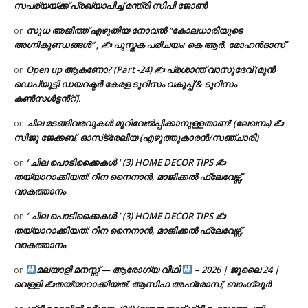
സപര്യയ്ക്ക് പ്രഖ്യാപിച്ച് മന്ത്രി സിപി ജോൺ
സുധ അജിത്ത് എഴുതിയ നോവൽ “കോലധാരിയുടെ
on
അഗ്നികുണ്ഡങ്ങള്‍” , ✍ പുസ്തക പരിചയം: കെ ആർ. മോഹൻദാസ്
Open up ആകണോ? (Part -24) ✍ പ്രശാന്ത് വാസുദേവ് (മുൻ
on
ഡെപ്യൂട്ടി ഡയറക്ടർ കേരള ടൂറിസം വകുപ്പ് & ടൂറിസം
കൺസൾട്ടൻ്റ്).
ചില മടങ്ങിവരവുകൾ മുറിവേൽപ്പിക്കാനുള്ളതാണ്! (ലേഖനം) ✍️
on
സിജു ജേക്കബ്, ഓസ്‌ട്രേലിയ (എഴുത്തുകാരൻ/സഞ്ചാരി)
‘ ചില പൊടിക്കൈകൾ ‘ (3) HOME DECOR TIPS ✍
on
തയ്യാറാക്കിയത്: റീന നൈനാൻ, മാജിക്കൽ ഫ്ലേവേഴ്സ്,
വാകത്താനം
‘ ചില പൊടിക്കൈകൾ ‘ (3) HOME DECOR TIPS ✍
on
തയ്യാറാക്കിയത്: റീന നൈനാൻ, മാജിക്കൽ ഫ്ലേവേഴ്സ്,
വാകത്താനം
മലയാളി മനസ്സ് — ആരോഗ്യ വീഥി
– 2026 | ജൂലൈ 24 |
on
വെള്ളി ✍
തയ്യാറാക്കിയത്: ആസിഫ അഫ്രോസ്, ബാംഗ്ലൂർ