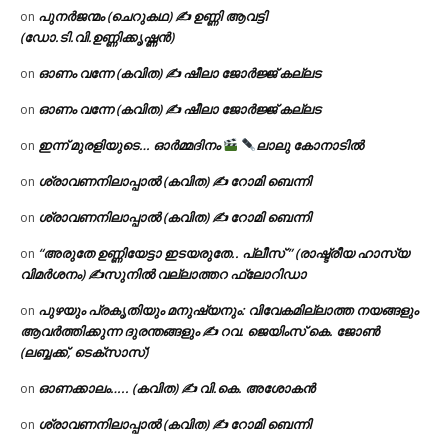
പുനർജന്മം (ചെറുകഥ) ✍ ഉണ്ണി ആവട്ടി
on
(ഡോ.ടി.വി.ഉണ്ണിക്കൃഷ്ണൻ)
ഓണം വന്നേ (കവിത) ✍ ഷീലാ ജോർജ്ജ് കല്ലട
on
ഓണം വന്നേ (കവിത) ✍ ഷീലാ ജോർജ്ജ് കല്ലട
on
ഇന്ന് മുരളിയുടെ… ഓർമ്മദിനം
ലാലു കോനാടിൽ
on
ശ്രാവണനിലാപ്പാൽ (കവിത) ✍ റോമി ബെന്നി
on
ശ്രാവണനിലാപ്പാൽ (കവിത) ✍ റോമി ബെന്നി
on
“അരുതേ ഉണ്ണിയേട്ടാ ഇടയരുതേ.. പ്ലീസ് ” (രാഷ്ട്രീയ ഹാസ്യ
on
വിമർശനം) ✍സുനിൽ വല്ലാത്തറ ഫ്ലോറിഡാ
പുഴയും പ്രകൃതിയും മനുഷ്യനും: വിവേകമില്ലാത്ത നയങ്ങളും
on
ആവർത്തിക്കുന്ന ദുരന്തങ്ങളും ✍ റവ. ജെയിംസ് കെ. ജോൺ
(ലബ്ബക്ക്, ടെക്സാസ്)
ഓണക്കാലം….. (കവിത) ✍ വി.കെ. അശോകൻ
on
ശ്രാവണനിലാപ്പാൽ (കവിത) ✍ റോമി ബെന്നി
on