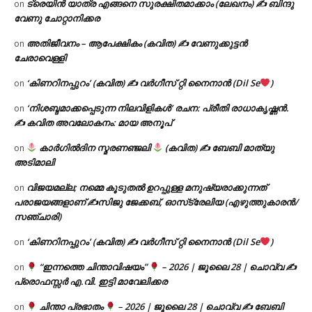
ട്രെയിൻ യാത്ര എങ്ങനെ സുരക്ഷിതമാക്കാം (ലേഖനം) ✍ ബിന്ദു
on
വേണു ചോറ്റാനിക്കര
അതിജീവനം – ആപേക്ഷികം (കവിത) ✍ വേണുക്കുട്ടൻ
on
ചേരാവെള്ളി
‘കിണറിനപ്പുറം’ (കവിത) ✍ വർഗീസ് റ്റി നൈനാൻ (Dil Se
)
on
‘നിശബ്ദമാക്കപ്പെടുന്ന നിലവിളികൾ’ രചന: പ്രീതി രാധാകൃഷ്ണൻ.
on
✍ കവിത അവലോകനം: മായ അനൂപ്
കാർഗിൽദിന സ്മരണഞ്ജലി
(കവിത) ✍ ബേബി മാത്യു
on
അടിമാലി
വിജയമല്ല; നമ്മെ കൂടുതൽ ഉറപ്പുള്ള മനുഷ്യരാക്കുന്നത്
on
പരാജയങ്ങളാണ് ✍️സിജു ജേക്കബ്, ഓസ്‌ട്രേലിയ (എഴുത്തുകാരൻ/
സഞ്ചാരി)
‘കിണറിനപ്പുറം’ (കവിത) ✍ വർഗീസ് റ്റി നൈനാൻ (Dil Se
)
on
“ഇന്നത്തെ ചിന്താവിഷയം”
– 2026 | ജൂലൈ 28 | ചൊവ്വ ✍
on
പ്രൊഫസ്സർ എ.വി. ഇട്ടി മാവേലിക്കര
ചിന്താ പ്രഭാതം
– 2026 | ജൂലൈ 28 | ചൊവ്വ ✍
ബേബി
on