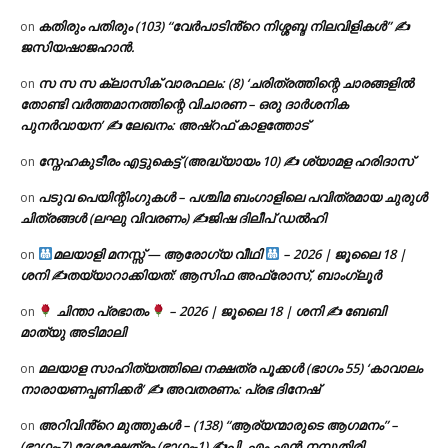
കതിരും പതിരും (103) “വേർപാടിൻ്റെ നിശ്ശബ്ദ നിലവിളികൾ” ✍
on
ജസിയഷാജഹാൻ.
സ സ സ ക്ലാസിക് വാരഫലം: (8) ‘ചരിത്രത്തിന്റെ ചാരങ്ങളിൽ
on
തോണ്ടി വർത്തമാനത്തിന്റെ വിചാരണ – ഒരു ദാർശനിക
പുനർവായന’ ✍ ലേഖനം: അഷ്റഫ് കാളത്തോട്
സ്നേഹകുടീരം എട്ടുകെട്ട് (അദ്ധ്യായം 10) ✍ ശ്യാമള ഹരിദാസ്
on
പടുവ പെയിന്റിംഗുകൾ – പശ്ചിമ ബംഗാളിലെ പവിത്രമായ ചുരുൾ
on
ചിത്രങ്ങൾ (ലഘു വിവരണം) ✍ജിഷ ദിലീപ് ഡൽഹി
മലയാളി മനസ്സ് — ആരോഗ്യ വീഥി
– 2026 | ജൂലൈ 18 |
on
ശനി ✍
തയ്യാറാക്കിയത്: ആസിഫ അഫ്രോസ്, ബാംഗ്ലൂർ
ചിന്താ പ്രഭാതം
– 2026 | ജൂലൈ 18 | ശനി ✍
ബേബി
on
മാത്യു അടിമാലി
മലയാള സാഹിത്യത്തിലെ നക്ഷത്ര പൂക്കൾ (ഭാഗം 55) ‘കാവാലം
on
നാരായണപ്പണിക്കർ’ ✍ അവതരണം: പ്രഭ ദിനേഷ്
അറിവിൻ്റെ മുത്തുകൾ – (138) “ആര്യന്മാരുടെ ആഗമനം” –
on
(ഭാഗം-7) ദേശക്ഷേത്രം (ഭാഗം-1) ✍പി. എം.എൻ.നമ്പൂതിരി