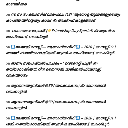
മാവേലിക്കര
സ സ സ ക്ലാസിക് വാരഫലം: (13) ‘ആഗോള യുദ്ധങ്ങളുടെയും
on
കാപട്യത്തിന്റെയും കാലം’ ✍ അഷ്റഫ് കാളത്തോട്
‘വാടാത്ത വേരുകൾ’ (
Friendship Day Special) ✍ ആസിഫ
on
അഫ്രോസ്, ബാംഗ്ലൂർ.
മലയാളി മനസ്സ് — ആരോഗ്യ വീഥി
– 2026 | ഓഗസ്റ്റ് 02 |
on
ഞായർ ✍
തയ്യാറാക്കിയത്: ആസിഫ അഫ്രോസ്, ബാംഗ്ലൂർ
ഓണം സ്പെഷ്യൽ പാചകം – ‘ വെറൈറ്റി പച്ചടി’ ✍
on
തയ്യാറാക്കിയത്: റീന നൈനാൻ, മാജിക്കൽ ഫ്ലേവേഴ്സ്,
വാകത്താനം
തൂവാനത്തുമ്പികൾ @39 (അവലോകനം) ✍ രാഗനാഥൻ
on
വയക്കാട്ടിൽ
തൂവാനത്തുമ്പികൾ @39 (അവലോകനം) ✍ രാഗനാഥൻ
on
വയക്കാട്ടിൽ
മലയാളി മനസ്സ് — ആരോഗ്യ വീഥി
– 2026 | ഓഗസ്റ്റ് 01 |
on
ശനി ✍
തയ്യാറാക്കിയത്: ആസിഫ അഫ്രോസ്, ബാംഗ്ലൂർ