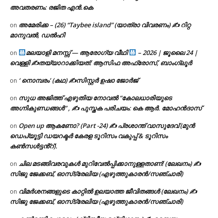
അവതരണം: രജിത എൻ.കെ
അമേരിക്ക – (26) “Taybee island” (യാത്രാ വിവരണം) ✍ റിറ്റ
on
മാനുവൽ, ഡൽഹി
മലയാളി മനസ്സ് — ആരോഗ്യ വീഥി
– 2026 | ജൂലൈ 24 |
on
വെള്ളി ✍
തയ്യാറാക്കിയത്: ആസിഫ അഫ്രോസ്, ബാംഗ്ലൂർ
‘ നൊമ്പരം’ (കഥ) ✍സിസ്റ്റർ ഉഷാ ജോർജ്
on
സുധ അജിത്ത് എഴുതിയ നോവൽ “കോലധാരിയുടെ
on
അഗ്നികുണ്ഡങ്ങള്‍” , ✍ പുസ്തക പരിചയം: കെ ആർ. മോഹൻദാസ്
Open up ആകണോ? (Part -24) ✍ പ്രശാന്ത് വാസുദേവ് (മുൻ
on
ഡെപ്യൂട്ടി ഡയറക്ടർ കേരള ടൂറിസം വകുപ്പ് & ടൂറിസം
കൺസൾട്ടൻ്റ്).
ചില മടങ്ങിവരവുകൾ മുറിവേൽപ്പിക്കാനുള്ളതാണ്! (ലേഖനം) ✍️
on
സിജു ജേക്കബ്, ഓസ്‌ട്രേലിയ (എഴുത്തുകാരൻ/സഞ്ചാരി)
വിമർശനങ്ങളുടെ കാറ്റിൽ ഉലയാത്ത ജീവിതങ്ങൾ (ലേഖനം) ✍️
on
സിജു ജേക്കബ്, ഓസ്‌ട്രേലിയ (എഴുത്തുകാരൻ/സഞ്ചാരി)