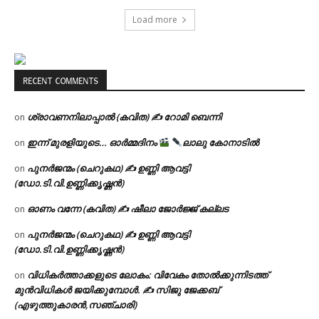
Load more
RECENT COMMENTS
ശ്രാവണനിലാപ്പാൽ (കവിത) ✍ റോമി ബെന്നി
on
ഇന്ന് മുരളിയുടെ… ഓർമ്മദിനം
ലാലു കോനാടിൽ
on
പുനർജന്മം (ചെറുകഥ) ✍ ഉണ്ണി ആവട്ടി
on
(ഡോ.ടി.വി.ഉണ്ണിക്കൃഷ്ണൻ)
ഓണം വന്നേ (കവിത) ✍ ഷീലാ ജോർജ്ജ് കല്ലട
on
പുനർജന്മം (ചെറുകഥ) ✍ ഉണ്ണി ആവട്ടി
on
(ഡോ.ടി.വി.ഉണ്ണിക്കൃഷ്ണൻ)
വിധികർത്താക്കളുടെ ലോകം: വിവേകം തോൽക്കുന്നിടത്ത്
on
മുൻവിധികൾ ജയിക്കുമ്പോൾ. ✍️ സിജു ജേക്കബ്
(എഴുത്തുകാരൻ,സഞ്ചാരി)