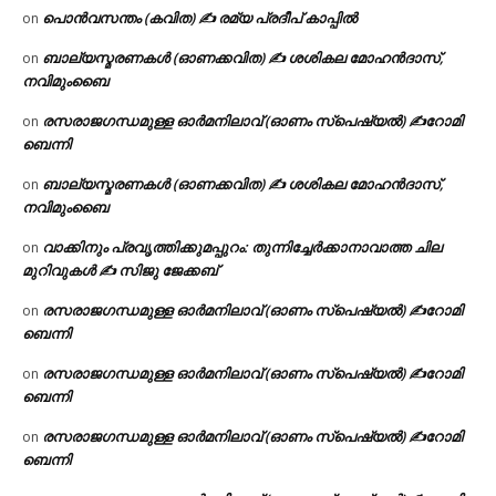
പൊൻവസന്തം (കവിത) ✍ രമ്യ പ്രദീപ് കാപ്പിൽ
on
ബാല്യസ്മരണകൾ (ഓണക്കവിത) ✍ ശശികല മോഹൻദാസ്,
on
നവിമുംബൈ
രസരാജഗന്ധമുള്ള ഓർമനിലാവ് (ഓണം സ്‌പെഷ്യൽ) ✍റോമി
on
ബെന്നി
ബാല്യസ്മരണകൾ (ഓണക്കവിത) ✍ ശശികല മോഹൻദാസ്,
on
നവിമുംബൈ
വാക്കിനും പ്രവൃത്തിക്കുമപ്പുറം: തുന്നിച്ചേർക്കാനാവാത്ത ചില
on
മുറിവുകൾ ✍️ സിജു ജേക്കബ്
രസരാജഗന്ധമുള്ള ഓർമനിലാവ് (ഓണം സ്‌പെഷ്യൽ) ✍റോമി
on
ബെന്നി
രസരാജഗന്ധമുള്ള ഓർമനിലാവ് (ഓണം സ്‌പെഷ്യൽ) ✍റോമി
on
ബെന്നി
രസരാജഗന്ധമുള്ള ഓർമനിലാവ് (ഓണം സ്‌പെഷ്യൽ) ✍റോമി
on
ബെന്നി