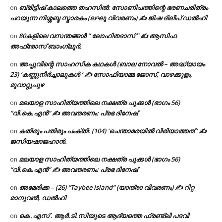
ബ്രിട്ടീഷ് കാലത്തെ തഹസിൽ: സോണിപത്തിന്റെ ഭരണചരിത്രം
on
പറയുന്ന നിശ്ശബ്ദ സ്മാരകം (ലഘു വിവരണം) ✍ ജിഷ ദിലീപ് ഡൽഹി
80കളിലെ വസന്തങ്ങൾ ” ലോഹിതദാസ് ” ✍ ആസിഫ
on
അഫ്രോസ് ബാംഗ്ലൂർ.
അപ്പുവിന്റെ സാഹസിക കഥകൾ (ബാല നോവൽ – അദ്ധ്യായം
on
23) ‘കണ്ണുനീർച്ചാലുകൾ ‘ ✍ സോഫിയാമ്മ ജോസ്, വാഴക്കുളം,
മുവാറ്റുപുഴ
മലയാള സാഹിത്യത്തിലെ നക്ഷത്ര പൂക്കൾ (ഭാഗം 56)
on
“വി.കെ.എൻ” ✍ അവതരണം: പ്രഭ ദിനേഷ്
കതിരും പതിരും പംക്തി: (104) ‘ചെന്താമരയിൽ വിരിയാത്തത് ‘ ✍
on
ജസിയഷാജഹാൻ.
മലയാള സാഹിത്യത്തിലെ നക്ഷത്ര പൂക്കൾ (ഭാഗം 56)
on
“വി.കെ.എൻ” ✍ അവതരണം: പ്രഭ ദിനേഷ്
അമേരിക്ക – (26) “Taybee island” (യാത്രാ വിവരണം) ✍ റിറ്റ
on
മാനുവൽ, ഡൽഹി
കെ .എസ് . ആർ.ടി.സിയുടെ ആദ്യത്തെ ഫ്രണ്ട്ലി പദവി
on