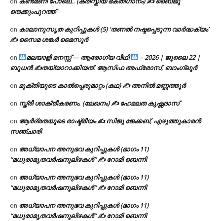
കൺമണി പോലെ.. (ക്രിസ്തീയ ഭക്തിഗാനം) ✍ ബൈജു
on
തെക്കുംപുറത്ത്
കാലാനുസൃത കുറിപ്പുകൾ (5) ‘തണൽ നഷ്ടപ്പെടുന്ന വാർദ്ധക്യം’
on
✍ സൈമ ശങ്കർ മൈസൂർ
മലയാളി മനസ്സ് — ആരോഗ്യ വീഥി
– 2026 | ജൂലൈ 22 |
on
ബുധൻ ✍
തയ്യാറാക്കിയത്: ആസിഫ അഫ്രോസ്, ബാംഗ്ലൂർ
മുക്തിയുടെ കാൽപ്പെരുമാറ്റം (കഥ) ✍ അനിൽ മണ്ണത്തൂർ
on
സ്ത്രീ ശാക്തീകരണം. (ലേഖനം) ✍ ഹേമലത കൃഷ്ണദാസ്
on
ആർദ്രതയുടെ രാഷ്ട്രീയം ✍️ സിജു ജേക്കബ്, എഴുത്തുകാരൻ
on
സഞ്ചാരി
അധ്യാപന അനുഭവ കുറിപ്പുകൾ (ഭാഗം 11)
on
“മധുരാമൃതവർഷനൂലിഴകൾ” ✍ റോമി ബെന്നി
അധ്യാപന അനുഭവ കുറിപ്പുകൾ (ഭാഗം 11)
on
“മധുരാമൃതവർഷനൂലിഴകൾ” ✍ റോമി ബെന്നി
അധ്യാപന അനുഭവ കുറിപ്പുകൾ (ഭാഗം 11)
on
“മധുരാമൃതവർഷനൂലിഴകൾ” ✍ റോമി ബെന്നി