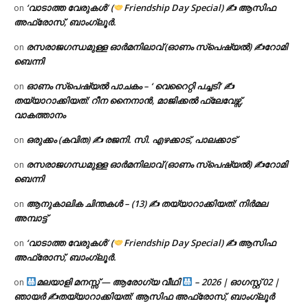
‘വാടാത്ത വേരുകൾ’ (
Friendship Day Special) ✍ ആസിഫ
on
അഫ്രോസ്, ബാംഗ്ലൂർ.
രസരാജഗന്ധമുള്ള ഓർമനിലാവ് (ഓണം സ്‌പെഷ്യൽ) ✍റോമി
on
ബെന്നി
ഓണം സ്പെഷ്യൽ പാചകം – ‘ വെറൈറ്റി പച്ചടി’ ✍
on
തയ്യാറാക്കിയത്: റീന നൈനാൻ, മാജിക്കൽ ഫ്ലേവേഴ്സ്,
വാകത്താനം
ഒരുക്കം (കവിത) ✍ രജനി. സി. എഴക്കാട്, പാലക്കാട്
on
രസരാജഗന്ധമുള്ള ഓർമനിലാവ് (ഓണം സ്‌പെഷ്യൽ) ✍റോമി
on
ബെന്നി
ആനുകാലിക ചിന്തകൾ – (13) ✍ തയ്യാറാക്കിയത്: നിർമല
on
അമ്പാട്ട്
‘വാടാത്ത വേരുകൾ’ (
Friendship Day Special) ✍ ആസിഫ
on
അഫ്രോസ്, ബാംഗ്ലൂർ.
മലയാളി മനസ്സ് — ആരോഗ്യ വീഥി
– 2026 | ഓഗസ്റ്റ് 02 |
on
ഞായർ ✍
തയ്യാറാക്കിയത്: ആസിഫ അഫ്രോസ്, ബാംഗ്ലൂർ