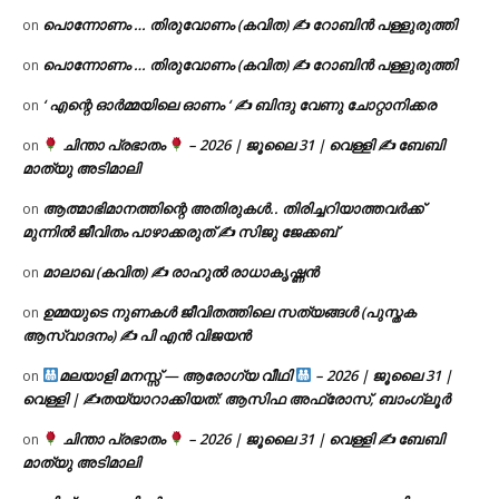
പൊന്നോണം … തിരുവോണം (കവിത) ✍ റോബിൻ പള്ളുരുത്തി
on
പൊന്നോണം … തിരുവോണം (കവിത) ✍ റോബിൻ പള്ളുരുത്തി
on
‘ എന്റെ ഓർമ്മയിലെ ഓണം ‘ ✍ ബിന്ദു വേണു ചോറ്റാനിക്കര
on
ചിന്താ പ്രഭാതം
– 2026 | ജൂലൈ 31 | വെള്ളി ✍
ബേബി
on
മാത്യു അടിമാലി
ആത്മാഭിമാനത്തിന്റെ അതിരുകൾ.. തിരിച്ചറിയാത്തവർക്ക്
on
മുന്നിൽ ജീവിതം പാഴാക്കരുത് ✍️ സിജു ജേക്കബ്
മാലാഖ (കവിത) ✍ രാഹുൽ രാധാകൃഷ്ണൻ
on
ഉമ്മയുടെ നുണകൾ ജീവിതത്തിലെ സത്യങ്ങൾ (പുസ്തക
on
ആസ്വാദനം) ✍ പി എൻ വിജയൻ
മലയാളി മനസ്സ് — ആരോഗ്യ വീഥി
– 2026 | ജൂലൈ 31 |
on
വെള്ളി | ✍
തയ്യാറാക്കിയത്: ആസിഫ അഫ്രോസ്, ബാംഗ്ലൂർ
ചിന്താ പ്രഭാതം
– 2026 | ജൂലൈ 31 | വെള്ളി ✍
ബേബി
on
മാത്യു അടിമാലി