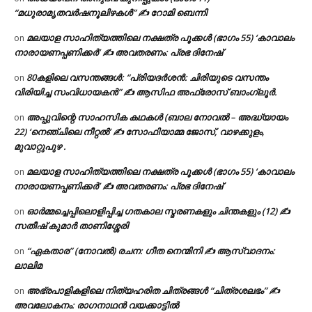
“മധുരാമൃതവർഷനൂലിഴകൾ” ✍ റോമി ബെന്നി
മലയാള സാഹിത്യത്തിലെ നക്ഷത്ര പൂക്കൾ (ഭാഗം 55) ‘കാവാലം
on
നാരായണപ്പണിക്കർ’ ✍ അവതരണം: പ്രഭ ദിനേഷ്
80കളിലെ വസന്തങ്ങൾ: “പ്രിയദർശൻ: ചിരിയുടെ വസന്തം
on
വിരിയിച്ച സംവിധായകൻ” ✍ ആസിഫ അഫ്രോസ് ബാംഗ്ലൂർ.
അപ്പുവിന്റെ സാഹസിക കഥകൾ (ബാല നോവൽ – അദ്ധ്യായം
on
22) ‘നെഞ്ചിലെ നീറ്റൽ’ ✍ സോഫിയാമ്മ ജോസ്, വാഴക്കുളം,
മുവാറ്റുപുഴ .
മലയാള സാഹിത്യത്തിലെ നക്ഷത്ര പൂക്കൾ (ഭാഗം 55) ‘കാവാലം
on
നാരായണപ്പണിക്കർ’ ✍ അവതരണം: പ്രഭ ദിനേഷ്
ഓർമ്മച്ചെപ്പിലൊളിപ്പിച്ച ഗതകാല സ്മരണകളും ചിന്തകളും (12) ✍
on
സതീഷ് കുമാർ താണിശ്ശേരി
“ഏകതാര” (നോവൽ) രചന: ഗീത നെന്മിനി ✍ ആസ്വാദനം:
on
ലാലിമ
അഭ്രപാളികളിലെ നിത്യഹരിത ചിത്രങ്ങൾ “ചിത്രശലഭം” ✍
on
അവലോകനം: രാഗനാഥൻ വയക്കാട്ടിൽ