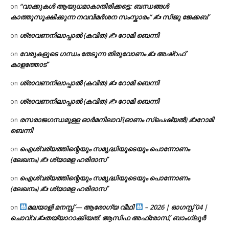
“വാക്കുകൾ ആയുധമാകാതിരിക്കട്ടെ: ബന്ധങ്ങൾ
on
കാത്തുസൂക്ഷിക്കുന്ന നവവിമർശന സംസ്കാരം” ✍️ സിജു ജേക്കബ്
ശ്രാവണനിലാപ്പാൽ (കവിത) ✍ റോമി ബെന്നി
on
വേരുകളുടെ ഗന്ധം തേടുന്ന തിരുവോണം ✍ അഷ്റഫ്
on
കാളത്തോട്
ശ്രാവണനിലാപ്പാൽ (കവിത) ✍ റോമി ബെന്നി
on
ശ്രാവണനിലാപ്പാൽ (കവിത) ✍ റോമി ബെന്നി
on
രസരാജഗന്ധമുള്ള ഓർമനിലാവ് (ഓണം സ്‌പെഷ്യൽ) ✍റോമി
on
ബെന്നി
ഐശ്വര്യത്തിന്റെയും സമൃദ്ധിയുടെയും പൊന്നോണം
on
(ലേഖനം) ✍ ശ്യാമള ഹരിദാസ്
ഐശ്വര്യത്തിന്റെയും സമൃദ്ധിയുടെയും പൊന്നോണം
on
(ലേഖനം) ✍ ശ്യാമള ഹരിദാസ്
മലയാളി മനസ്സ് — ആരോഗ്യ വീഥി
– 2026 | ഓഗസ്റ്റ് 04 |
on
ചൊവ്വ ✍
തയ്യാറാക്കിയത്: ആസിഫ അഫ്രോസ്, ബാംഗ്ലൂർ