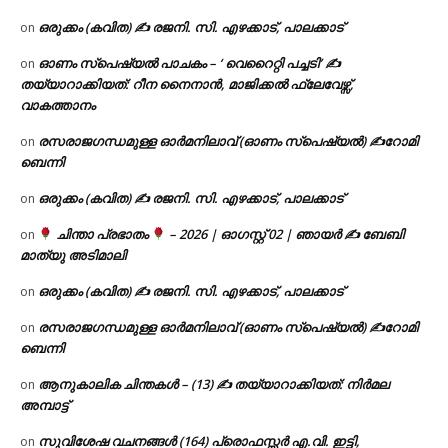
ഒരുക്കം (കവിത) ✍ രജനി. സി. എഴക്കാട്, പാലക്കാട്
on
ഓണം സ്പെഷ്യൽ പാചകം – ‘ വെറൈറ്റി പച്ചടി’ ✍
on
തയ്യാറാക്കിയത്: റീന നൈനാൻ, മാജിക്കൽ ഫ്ലേവേഴ്സ്,
വാകത്താനം
രസരാജഗന്ധമുള്ള ഓർമനിലാവ് (ഓണം സ്‌പെഷ്യൽ) ✍റോമി
on
ബെന്നി
ഒരുക്കം (കവിത) ✍ രജനി. സി. എഴക്കാട്, പാലക്കാട്
on
ചിന്താ പ്രഭാതം
– 2026 | ഓഗസ്റ്റ് 02 | ഞായർ ✍
ബേബി
on
മാത്യു അടിമാലി
ഒരുക്കം (കവിത) ✍ രജനി. സി. എഴക്കാട്, പാലക്കാട്
on
രസരാജഗന്ധമുള്ള ഓർമനിലാവ് (ഓണം സ്‌പെഷ്യൽ) ✍റോമി
on
ബെന്നി
ആനുകാലിക ചിന്തകൾ – (13) ✍ തയ്യാറാക്കിയത്: നിർമല
on
അമ്പാട്ട്
സുവിശേഷ വചനങ്ങൾ (164) പ്രൊഫസ്സർ എ.വി. ഇട്ടി,
on