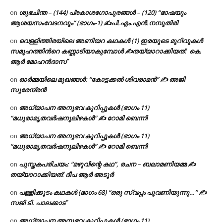
ശുഭചിന്ത – (144) പ്രകാശഗോപുരങ്ങൾ – (120) “ഭാഷയും
on
ആശയസംവേദനവും” (ഭാഗം-1) ✍പി.എം.എൻ.നമ്പൂതിരി
വെള്ളിത്തിരയിലെ അണിയറ കഥകൾ (1) ഇരയുടെ മുറിവുകൾ
on
സമൂഹത്തിന്‍റെ കണ്ണാടിയാകുമ്പോൾ ✍തയ്യാറാക്കിയത്: കെ.
ആര്‍ മോഹന്‍ദാസ്
ഓർമ്മയിലെ മുഖങ്ങൾ: “കോട്ടക്കൽ ശിവരാമൻ” ✍ അജി
on
സുരേന്ദ്രൻ
അധ്യാപന അനുഭവ കുറിപ്പുകൾ (ഭാഗം 11)
on
“മധുരാമൃതവർഷനൂലിഴകൾ” ✍ റോമി ബെന്നി
അധ്യാപന അനുഭവ കുറിപ്പുകൾ (ഭാഗം 11)
on
“മധുരാമൃതവർഷനൂലിഴകൾ” ✍ റോമി ബെന്നി
പുസ്തകപരിചയം: “മഴുവിന്റെ കഥ”, രചന – ബലാമണിയമ്മ ✍
on
തയ്യാറാക്കിയത്: ദീപ ആർ അടൂർ
പള്ളിക്കൂടം കഥകൾ (ഭാഗം 68) “ഒരു സ്വപ്നം പൂവണിയുന്നു…” ✍
on
സജി ടി. പാലക്കാട്
അധ്യാപന അനുഭവ കുറിപ്പുകൾ (ഭാഗം 11)
on