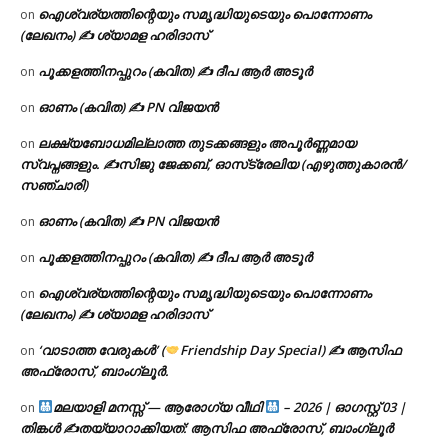
ഐശ്വര്യത്തിന്റെയും സമൃദ്ധിയുടെയും പൊന്നോണം
on
(ലേഖനം) ✍ ശ്യാമള ഹരിദാസ്
പൂക്കളത്തിനപ്പുറം (കവിത) ✍ ദീപ ആർ അടൂർ
on
ഓണം (കവിത) ✍ PN വിജയൻ
on
ലക്ഷ്യബോധമില്ലാത്ത തുടക്കങ്ങളും അപൂർണ്ണമായ
on
സ്വപ്നങ്ങളും. ✍️സിജു ജേക്കബ്, ഓസ്‌ട്രേലിയ (എഴുത്തുകാരൻ/
സഞ്ചാരി)
ഓണം (കവിത) ✍ PN വിജയൻ
on
പൂക്കളത്തിനപ്പുറം (കവിത) ✍ ദീപ ആർ അടൂർ
on
ഐശ്വര്യത്തിന്റെയും സമൃദ്ധിയുടെയും പൊന്നോണം
on
(ലേഖനം) ✍ ശ്യാമള ഹരിദാസ്
‘വാടാത്ത വേരുകൾ’ (
Friendship Day Special) ✍ ആസിഫ
on
അഫ്രോസ്, ബാംഗ്ലൂർ.
മലയാളി മനസ്സ് — ആരോഗ്യ വീഥി
– 2026 | ഓഗസ്റ്റ് 03 |
on
തിങ്കൾ ✍
തയ്യാറാക്കിയത്: ആസിഫ അഫ്രോസ്, ബാംഗ്ലൂർ