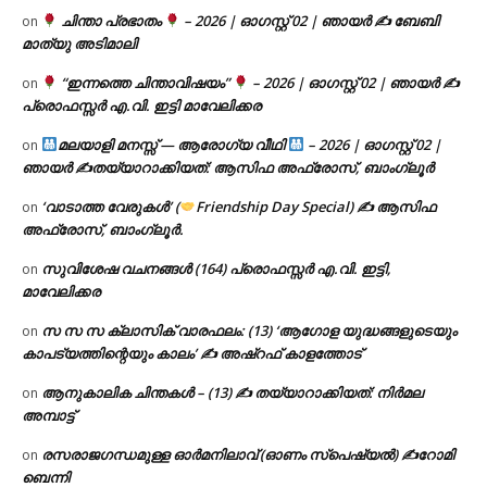
ചിന്താ പ്രഭാതം
– 2026 | ഓഗസ്റ്റ് 02 | ഞായർ ✍
ബേബി
on
മാത്യു അടിമാലി
“ഇന്നത്തെ ചിന്താവിഷയം”
– 2026 | ഓഗസ്റ്റ് 02 | ഞായർ ✍
on
പ്രൊഫസ്സർ എ.വി. ഇട്ടി മാവേലിക്കര
മലയാളി മനസ്സ് — ആരോഗ്യ വീഥി
– 2026 | ഓഗസ്റ്റ് 02 |
on
ഞായർ ✍
തയ്യാറാക്കിയത്: ആസിഫ അഫ്രോസ്, ബാംഗ്ലൂർ
‘വാടാത്ത വേരുകൾ’ (
Friendship Day Special) ✍ ആസിഫ
on
അഫ്രോസ്, ബാംഗ്ലൂർ.
സുവിശേഷ വചനങ്ങൾ (164) പ്രൊഫസ്സർ എ.വി. ഇട്ടി,
on
മാവേലിക്കര
സ സ സ ക്ലാസിക് വാരഫലം: (13) ‘ആഗോള യുദ്ധങ്ങളുടെയും
on
കാപട്യത്തിന്റെയും കാലം’ ✍ അഷ്റഫ് കാളത്തോട്
ആനുകാലിക ചിന്തകൾ – (13) ✍ തയ്യാറാക്കിയത്: നിർമല
on
അമ്പാട്ട്
രസരാജഗന്ധമുള്ള ഓർമനിലാവ് (ഓണം സ്‌പെഷ്യൽ) ✍റോമി
on
ബെന്നി