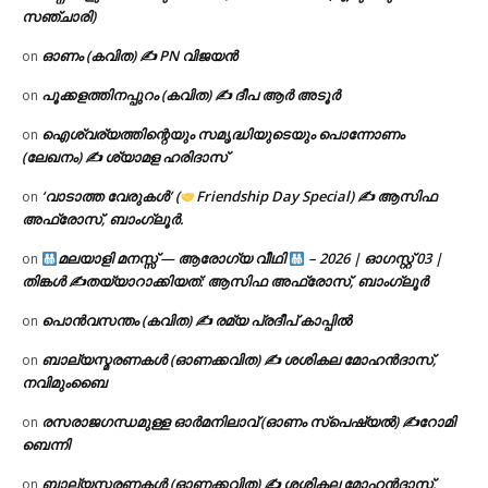
സഞ്ചാരി)
ഓണം (കവിത) ✍ PN വിജയൻ
on
പൂക്കളത്തിനപ്പുറം (കവിത) ✍ ദീപ ആർ അടൂർ
on
ഐശ്വര്യത്തിന്റെയും സമൃദ്ധിയുടെയും പൊന്നോണം
on
(ലേഖനം) ✍ ശ്യാമള ഹരിദാസ്
‘വാടാത്ത വേരുകൾ’ (
Friendship Day Special) ✍ ആസിഫ
on
അഫ്രോസ്, ബാംഗ്ലൂർ.
മലയാളി മനസ്സ് — ആരോഗ്യ വീഥി
– 2026 | ഓഗസ്റ്റ് 03 |
on
തിങ്കൾ ✍
തയ്യാറാക്കിയത്: ആസിഫ അഫ്രോസ്, ബാംഗ്ലൂർ
പൊൻവസന്തം (കവിത) ✍ രമ്യ പ്രദീപ് കാപ്പിൽ
on
ബാല്യസ്മരണകൾ (ഓണക്കവിത) ✍ ശശികല മോഹൻദാസ്,
on
നവിമുംബൈ
രസരാജഗന്ധമുള്ള ഓർമനിലാവ് (ഓണം സ്‌പെഷ്യൽ) ✍റോമി
on
ബെന്നി
ബാല്യസ്മരണകൾ (ഓണക്കവിത) ✍ ശശികല മോഹൻദാസ്,
on