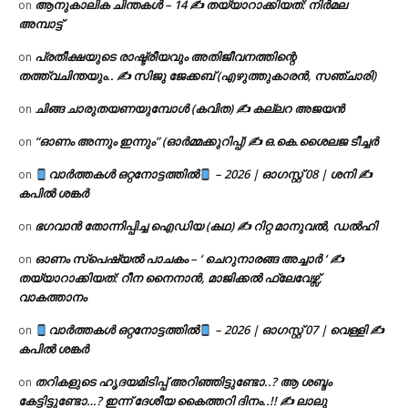
ആനുകാലിക ചിന്തകൾ – 14 ✍ തയ്യാറാക്കിയത്: നിർമല
on
അമ്പാട്ട്
പ്രതീക്ഷയുടെ രാഷ്ട്രീയവും അതിജീവനത്തിന്റെ
on
തത്ത്വചിന്തയും.. ✍️ സിജു ജേക്കബ് (എഴുത്തുകാരൻ, സഞ്ചാരി)
ചിങ്ങ ചാരുതയണയുമ്പോൾ (കവിത) ✍ കല്ലറ അജയൻ
on
“ഓണം അന്നും ഇന്നും” (ഓർമ്മക്കുറിപ്പ്) ✍ ഒ.കെ.ശൈലജ ടീച്ചർ
on
വാർത്തകൾ ഒറ്റനോട്ടത്തിൽ
– 2026 | ഓഗസ്റ്റ് 08 | ശനി ✍
on
കപിൽ ശങ്കർ
ഭഗവാൻ തോന്നിപ്പിച്ച ഐഡിയ (കഥ) ✍ റിറ്റ മാനുവൽ, ഡൽഹി
on
ഓണം സ്പെഷ്യൽ പാചകം – ‘ ചെറുനാരങ്ങ അച്ചാർ ‘ ✍
on
തയ്യാറാക്കിയത്: റീന നൈനാൻ, മാജിക്കൽ ഫ്ലേവേഴ്സ്,
വാകത്താനം
വാർത്തകൾ ഒറ്റനോട്ടത്തിൽ
– 2026 | ഓഗസ്റ്റ് 07 | വെള്ളി ✍
on
കപിൽ ശങ്കർ
തറികളുടെ ഹൃദയമിടിപ്പ് അറിഞ്ഞിട്ടുണ്ടോ..? ആ ശബ്ദം
on
കേട്ടിട്ടുണ്ടോ…? ഇന്ന് ദേശീയ കൈത്തറി ദിനം..!! ✍ ലാലു