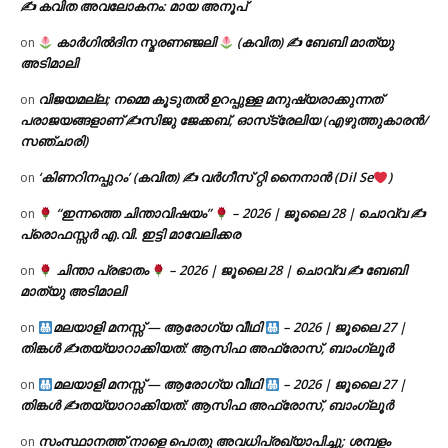
✍ കവിത അവലോകനം: മായ അനൂപ്
കാർഗിൽദിന സ്മരണഞ്ജലി
(കവിത) ✍ ബേബി മാത്യു
on
അടിമാലി
വിജയമല്ല; നമ്മെ കൂടുതൽ ഉറപ്പുള്ള മനുഷ്യരാക്കുന്നത്
on
പരാജയങ്ങളാണ് ✍️സിജു ജേക്കബ്, ഓസ്‌ട്രേലിയ (എഴുത്തുകാരൻ/
സഞ്ചാരി)
‘കിണറിനപ്പുറം’ (കവിത) ✍ വർഗീസ് റ്റി നൈനാൻ (Dil Se
)
on
“ഇന്നത്തെ ചിന്താവിഷയം”
– 2026 | ജൂലൈ 28 | ചൊവ്വ ✍
on
പ്രൊഫസ്സർ എ.വി. ഇട്ടി മാവേലിക്കര
ചിന്താ പ്രഭാതം
– 2026 | ജൂലൈ 28 | ചൊവ്വ ✍
ബേബി
on
മാത്യു അടിമാലി
മലയാളി മനസ്സ് — ആരോഗ്യ വീഥി
– 2026 | ജൂലൈ 27 |
on
തിങ്കൾ ✍
തയ്യാറാക്കിയത്: ആസിഫ അഫ്രോസ്, ബാംഗ്ലൂർ
മലയാളി മനസ്സ് — ആരോഗ്യ വീഥി
– 2026 | ജൂലൈ 27 |
on
തിങ്കൾ ✍
തയ്യാറാക്കിയത്: ആസിഫ അഫ്രോസ്, ബാംഗ്ലൂർ
സംസ്ഥാനത്ത് നാളെ പൊതു അവധിപ്രഖ്യാപിച്ചു; ശമ്പളം
on