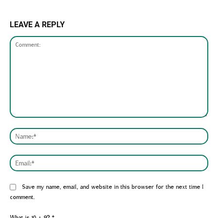
LEAVE A REPLY
Comment:
Nam
Emai
Website:
Save my name, email, and website in this browser for the next time I
comment.
What is 10 + 9?
*