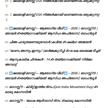
മലയാളി മനസ്സ് USA നിങ്ങൾക്കായി ഓണമത്സരം ഒരുക്കുന്നു!
on
മലയാളി മനസ്സ് USA നിങ്ങൾക്കായി ഓണമത്സരം ഒരുക്കുന്നു!
on
മലയാളി മനസ്സ് — ആരോഗ്യ വീഥി
– 2026 | ഓഗസ്റ്റ് 09 |
on
ഞായർ ✍
തയ്യാറാക്കിയത്: ആസിഫ അഫ്രോസ്, ബാംഗ്ലൂർ
ചിങ്ങ ചാരുതയണയുമ്പോൾ (കവിത) ✍ കല്ലറ അജയൻ
on
“ഓണം അന്നും ഇന്നും” (ഓർമ്മക്കുറിപ്പ്) ✍ ഒ.കെ.ശൈലജ ടീച്ചർ
on
ആനുകാലിക ചിന്തകൾ – 14 ✍ തയ്യാറാക്കിയത്: നിർമല
on
അമ്പാട്ട്
മലയാളി മനസ്സ് — ആരോഗ്യ വീഥി
– 2026 | ഓഗസ്റ്റ് 09 |
on
ഞായർ ✍
തയ്യാറാക്കിയത്: ആസിഫ അഫ്രോസ്, ബാംഗ്ലൂർ
ഓഗസ്റ്റ് 9 – ക്വിറ്റ് ഇന്ത്യ ദിനം (Quit India Movement Day) ✍
on
ലാലു കോനാടിൽ
ഓഗസ്റ്റ് 9 – ‘ലോക ആദിവാസി ദിനം’ ✍️ലാലു കോനാടിൽ
on