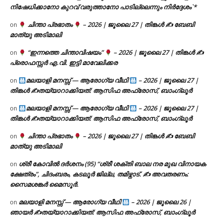
നിഷേധിക്കാനോ കുറവ് വരുത്താനോ പാടില്ലെന്നും നിർദ്ദേശം`*
ചിന്താ പ്രഭാതം
– 2026 | ജൂലൈ 27 | തിങ്കൾ ✍
ബേബി
on
മാത്യു അടിമാലി
“ഇന്നത്തെ ചിന്താവിഷയം”
– 2026 | ജൂലൈ 27 | തിങ്കൾ ✍
on
പ്രൊഫസ്സർ എ.വി. ഇട്ടി മാവേലിക്കര
മലയാളി മനസ്സ് — ആരോഗ്യ വീഥി
– 2026 | ജൂലൈ 27 |
on
തിങ്കൾ ✍
തയ്യാറാക്കിയത്: ആസിഫ അഫ്രോസ്, ബാംഗ്ലൂർ
മലയാളി മനസ്സ് — ആരോഗ്യ വീഥി
– 2026 | ജൂലൈ 27 |
on
തിങ്കൾ ✍
തയ്യാറാക്കിയത്: ആസിഫ അഫ്രോസ്, ബാംഗ്ലൂർ
ചിന്താ പ്രഭാതം
– 2026 | ജൂലൈ 27 | തിങ്കൾ ✍
ബേബി
on
മാത്യു അടിമാലി
ശ്രീ കോവിൽ ദർശനം (95) “ശ്രീ ശക്തി ബാല നര മുഖ വിനായക
on
ക്ഷേത്രം”, ചിദംബരം, കടലൂർ ജില്ല, തമിഴ്നാട്. ✍ അവതരണം:
സൈമശങ്കർ മൈസൂർ.
മലയാളി മനസ്സ് — ആരോഗ്യ വീഥി
– 2026 | ജൂലൈ 26 |
on
ഞായർ ✍
തയ്യാറാക്കിയത്: ആസിഫ അഫ്രോസ്, ബാംഗ്ലൂർ