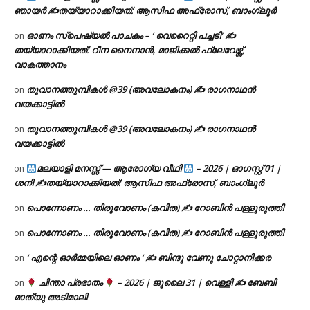
ഞായർ ✍
തയ്യാറാക്കിയത്: ആസിഫ അഫ്രോസ്, ബാംഗ്ലൂർ
ഓണം സ്പെഷ്യൽ പാചകം – ‘ വെറൈറ്റി പച്ചടി’ ✍
on
തയ്യാറാക്കിയത്: റീന നൈനാൻ, മാജിക്കൽ ഫ്ലേവേഴ്സ്,
വാകത്താനം
തൂവാനത്തുമ്പികൾ @39 (അവലോകനം) ✍ രാഗനാഥൻ
on
വയക്കാട്ടിൽ
തൂവാനത്തുമ്പികൾ @39 (അവലോകനം) ✍ രാഗനാഥൻ
on
വയക്കാട്ടിൽ
മലയാളി മനസ്സ് — ആരോഗ്യ വീഥി
– 2026 | ഓഗസ്റ്റ് 01 |
on
ശനി ✍
തയ്യാറാക്കിയത്: ആസിഫ അഫ്രോസ്, ബാംഗ്ലൂർ
പൊന്നോണം … തിരുവോണം (കവിത) ✍ റോബിൻ പള്ളുരുത്തി
on
പൊന്നോണം … തിരുവോണം (കവിത) ✍ റോബിൻ പള്ളുരുത്തി
on
‘ എന്റെ ഓർമ്മയിലെ ഓണം ‘ ✍ ബിന്ദു വേണു ചോറ്റാനിക്കര
on
ചിന്താ പ്രഭാതം
– 2026 | ജൂലൈ 31 | വെള്ളി ✍
ബേബി
on
മാത്യു അടിമാലി