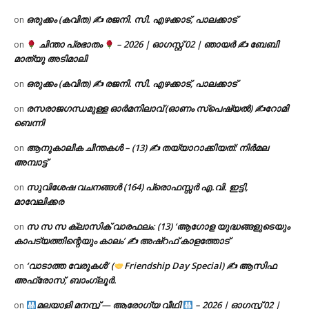
ഒരുക്കം (കവിത) ✍ രജനി. സി. എഴക്കാട്, പാലക്കാട്
on
ചിന്താ പ്രഭാതം
– 2026 | ഓഗസ്റ്റ് 02 | ഞായർ ✍
ബേബി
on
മാത്യു അടിമാലി
ഒരുക്കം (കവിത) ✍ രജനി. സി. എഴക്കാട്, പാലക്കാട്
on
രസരാജഗന്ധമുള്ള ഓർമനിലാവ് (ഓണം സ്‌പെഷ്യൽ) ✍റോമി
on
ബെന്നി
ആനുകാലിക ചിന്തകൾ – (13) ✍ തയ്യാറാക്കിയത്: നിർമല
on
അമ്പാട്ട്
സുവിശേഷ വചനങ്ങൾ (164) പ്രൊഫസ്സർ എ.വി. ഇട്ടി,
on
മാവേലിക്കര
സ സ സ ക്ലാസിക് വാരഫലം: (13) ‘ആഗോള യുദ്ധങ്ങളുടെയും
on
കാപട്യത്തിന്റെയും കാലം’ ✍ അഷ്റഫ് കാളത്തോട്
‘വാടാത്ത വേരുകൾ’ (
Friendship Day Special) ✍ ആസിഫ
on
അഫ്രോസ്, ബാംഗ്ലൂർ.
മലയാളി മനസ്സ് — ആരോഗ്യ വീഥി
– 2026 | ഓഗസ്റ്റ് 02 |
on