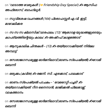
‘വാടാത്ത വേരുകൾ’ (
Friendship Day Special) ✍ ആസിഫ
on
അഫ്രോസ്, ബാംഗ്ലൂർ.
സുവിശേഷ വചനങ്ങൾ (164) പ്രൊഫസ്സർ എ.വി. ഇട്ടി,
on
മാവേലിക്കര
സ സ സ ക്ലാസിക് വാരഫലം: (13) ‘ആഗോള യുദ്ധങ്ങളുടെയും
on
കാപട്യത്തിന്റെയും കാലം’ ✍ അഷ്റഫ് കാളത്തോട്
ആനുകാലിക ചിന്തകൾ – (13) ✍ തയ്യാറാക്കിയത്: നിർമല
on
അമ്പാട്ട്
രസരാജഗന്ധമുള്ള ഓർമനിലാവ് (ഓണം സ്‌പെഷ്യൽ) ✍റോമി
on
ബെന്നി
ഒരുക്കം (കവിത) ✍ രജനി. സി. എഴക്കാട്, പാലക്കാട്
on
ഓണം സ്പെഷ്യൽ പാചകം – ‘ വെറൈറ്റി പച്ചടി’ ✍
on
തയ്യാറാക്കിയത്: റീന നൈനാൻ, മാജിക്കൽ ഫ്ലേവേഴ്സ്,
വാകത്താനം
രസരാജഗന്ധമുള്ള ഓർമനിലാവ് (ഓണം സ്‌പെഷ്യൽ) ✍റോമി
on
ബെന്നി