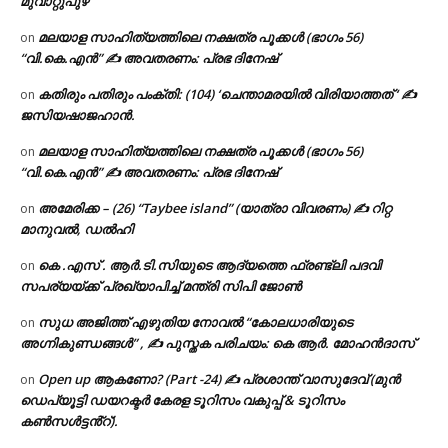
മുവാറ്റുപുഴ
മലയാള സാഹിത്യത്തിലെ നക്ഷത്ര പൂക്കൾ (ഭാഗം 56)
on
“വി.കെ.എൻ” ✍ അവതരണം: പ്രഭ ദിനേഷ്
കതിരും പതിരും പംക്തി: (104) ‘ചെന്താമരയിൽ വിരിയാത്തത് ‘ ✍
on
ജസിയഷാജഹാൻ.
മലയാള സാഹിത്യത്തിലെ നക്ഷത്ര പൂക്കൾ (ഭാഗം 56)
on
“വി.കെ.എൻ” ✍ അവതരണം: പ്രഭ ദിനേഷ്
അമേരിക്ക – (26) “Taybee island” (യാത്രാ വിവരണം) ✍ റിറ്റ
on
മാനുവൽ, ഡൽഹി
കെ .എസ് . ആർ.ടി.സിയുടെ ആദ്യത്തെ ഫ്രണ്ട്ലി പദവി
on
സപര്യയ്ക്ക് പ്രഖ്യാപിച്ച് മന്ത്രി സിപി ജോൺ
സുധ അജിത്ത് എഴുതിയ നോവൽ “കോലധാരിയുടെ
on
അഗ്നികുണ്ഡങ്ങള്‍” , ✍ പുസ്തക പരിചയം: കെ ആർ. മോഹൻദാസ്
Open up ആകണോ? (Part -24) ✍ പ്രശാന്ത് വാസുദേവ് (മുൻ
on
ഡെപ്യൂട്ടി ഡയറക്ടർ കേരള ടൂറിസം വകുപ്പ് & ടൂറിസം
കൺസൾട്ടൻ്റ്).