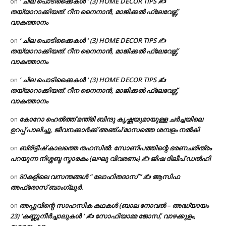
‘ ചില പൊടിക്കൈകൾ ‘ (3) HOME DECOR TIPS ✍
on
തയ്യാറാക്കിയത്: റീന നൈനാൻ, മാജിക്കൽ ഫ്ലേവേഴ്സ്,
വാകത്താനം
‘ ചില പൊടിക്കൈകൾ ‘ (3) HOME DECOR TIPS ✍
on
തയ്യാറാക്കിയത്: റീന നൈനാൻ, മാജിക്കൽ ഫ്ലേവേഴ്സ്,
വാകത്താനം
‘ ചില പൊടിക്കൈകൾ ‘ (3) HOME DECOR TIPS ✍
on
തയ്യാറാക്കിയത്: റീന നൈനാൻ, മാജിക്കൽ ഫ്ലേവേഴ്സ്,
വാകത്താനം
കോറോ ഹെൽത്ത് മന്ത്രി ബിന്ദു കൃഷ്ണയുമായുള്ള ചർച്ചയിലെ
on
ഉറപ്പ് പാലിച്ചു, ജീവനക്കാർക്ക് അഞ്ച് മാസത്തെ ശമ്പളം നൽകി
ബ്രിട്ടീഷ് കാലത്തെ തഹസിൽ: സോണിപത്തിന്റെ ഭരണചരിത്രം
on
പറയുന്ന നിശ്ശബ്ദ സ്മാരകം (ലഘു വിവരണം) ✍ ജിഷ ദിലീപ് ഡൽഹി
80കളിലെ വസന്തങ്ങൾ ” ലോഹിതദാസ് ” ✍ ആസിഫ
on
അഫ്രോസ് ബാംഗ്ലൂർ.
അപ്പുവിന്റെ സാഹസിക കഥകൾ (ബാല നോവൽ – അദ്ധ്യായം
on
23) ‘കണ്ണുനീർച്ചാലുകൾ ‘ ✍ സോഫിയാമ്മ ജോസ്, വാഴക്കുളം,