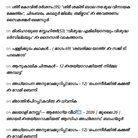
ശ്രീ കോവിൽ ദർശനം (95) “ശ്രീ ശക്തി ബാല നര മുഖ വിനായക
on
ക്ഷേത്രം”, ചിദംബരം, കടലൂർ ജില്ല, തമിഴ്നാട്. ✍ അവതരണം:
സൈമശങ്കർ മൈസൂർ.
മിശിഹായുടെ സ്നേഹിതർ(53) “വിശുദ്ധ എമിലിയാനയും വിശുദ്ധ
on
ടര്‍സില്ലയും” ✍ നൈനാൻ വാകത്താനം
പള്ളിക്കൂടം കഥകൾ… ( ഭാഗം 69) ‘ശബരിമല യാത്ര’ ✍ സജി ടി.
on
പാലക്കാട്
ആനുകാലിക ചിന്തകൾ – 12 ✍തയ്യാറാക്കിയത്: നിർമല
on
അമ്പാട്ട്
അധ്യാപന അനുഭവക്കുറിപ്പ് (ഭാഗം – 12) ‘പൊന്നീർക്കിൽ കമ്മൽ’
on
✍ റോമി ബെന്നി.
ഭ്രാന്തിൻപിറപ്പ് (കവിത) ✍ ധ്വനിക
on
മലയാളി മനസ്സ് — ആരോഗ്യ വീഥി
– 2026 | ജൂലൈ 26 |
on
ഞായർ ✍
തയ്യാറാക്കിയത്: ആസിഫ അഫ്രോസ്, ബാംഗ്ലൂർ
അധ്യാപന അനുഭവക്കുറിപ്പ് (ഭാഗം – 12) ‘പൊന്നീർക്കിൽ കമ്മൽ’
on
✍ റോമി ബെന്നി.