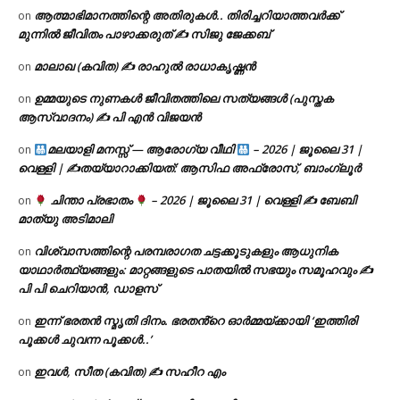
ആത്മാഭിമാനത്തിന്റെ അതിരുകൾ.. തിരിച്ചറിയാത്തവർക്ക്
on
മുന്നിൽ ജീവിതം പാഴാക്കരുത് ✍️ സിജു ജേക്കബ്
മാലാഖ (കവിത) ✍ രാഹുൽ രാധാകൃഷ്ണൻ
on
ഉമ്മയുടെ നുണകൾ ജീവിതത്തിലെ സത്യങ്ങൾ (പുസ്തക
on
ആസ്വാദനം) ✍ പി എൻ വിജയൻ
മലയാളി മനസ്സ് — ആരോഗ്യ വീഥി
– 2026 | ജൂലൈ 31 |
on
വെള്ളി | ✍
തയ്യാറാക്കിയത്: ആസിഫ അഫ്രോസ്, ബാംഗ്ലൂർ
ചിന്താ പ്രഭാതം
– 2026 | ജൂലൈ 31 | വെള്ളി ✍
ബേബി
on
മാത്യു അടിമാലി
വിശ്വാസത്തിന്റെ പരമ്പരാഗത ചട്ടക്കൂടുകളും ആധുനിക
on
യാഥാർത്ഥ്യങ്ങളും: മാറ്റങ്ങളുടെ പാതയിൽ സഭയും സമൂഹവും ✍
പി പി ചെറിയാൻ, ഡാളസ്
ഇന്ന് ഭരതൻ സ്മൃതി ദിനം. ഭരതൻ്റെ ഓർമ്മയ്ക്കായി ‘ഇത്തിരി
on
പൂക്കൾ ചുവന്ന പൂക്കൾ..’
ഇവൾ, സീത (കവിത) ✍ സഹീറ എം
on