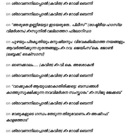
ശ്രാവണനിലാപ്പാൽ (കവിത) ✍ റോമി ബെന്നി
on
ശ്രാവണനിലാപ്പാൽ (കവിത) ✍ റോമി ബെന്നി
on
“അരുതേ ഉണ്ണിയേട്ടാ ഇടയരുതേ.. പ്ലീസ് ” (രാഷ്ട്രീയ ഹാസ്യ
on
വിമർശനം) ✍സുനിൽ വല്ലാത്തറ ഫ്ലോറിഡാ
പുഴയും പ്രകൃതിയും മനുഷ്യനും: വിവേകമില്ലാത്ത നയങ്ങളും
on
ആവർത്തിക്കുന്ന ദുരന്തങ്ങളും ✍ റവ. ജെയിംസ് കെ. ജോൺ
(ലബ്ബക്ക്, ടെക്സാസ്)
ഓണക്കാലം….. (കവിത) ✍ വി.കെ. അശോകൻ
on
ശ്രാവണനിലാപ്പാൽ (കവിത) ✍ റോമി ബെന്നി
on
“വാക്കുകൾ ആയുധമാകാതിരിക്കട്ടെ: ബന്ധങ്ങൾ
on
കാത്തുസൂക്ഷിക്കുന്ന നവവിമർശന സംസ്കാരം” ✍️ സിജു ജേക്കബ്
ശ്രാവണനിലാപ്പാൽ (കവിത) ✍ റോമി ബെന്നി
on
വേരുകളുടെ ഗന്ധം തേടുന്ന തിരുവോണം ✍ അഷ്റഫ്
on
കാളത്തോട്
ശ്രാവണനിലാപ്പാൽ (കവിത) ✍ റോമി ബെന്നി
on