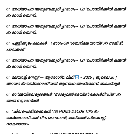
അധ്യാപന അനുഭവക്കുറിപ്പ് (ഭാഗം – 12) ‘പൊന്നീർക്കിൽ കമ്മൽ’
on
✍ റോമി ബെന്നി.
അധ്യാപന അനുഭവക്കുറിപ്പ് (ഭാഗം – 12) ‘പൊന്നീർക്കിൽ കമ്മൽ’
on
✍ റോമി ബെന്നി.
പള്ളിക്കൂടം കഥകൾ… ( ഭാഗം 69) ‘ശബരിമല യാത്ര’ ✍ സജി ടി.
on
പാലക്കാട്
അധ്യാപന അനുഭവക്കുറിപ്പ് (ഭാഗം – 12) ‘പൊന്നീർക്കിൽ കമ്മൽ’
on
✍ റോമി ബെന്നി.
മലയാളി മനസ്സ് — ആരോഗ്യ വീഥി
– 2026 | ജൂലൈ 26 |
on
ഞായർ ✍
തയ്യാറാക്കിയത്: ആസിഫ അഫ്രോസ്, ബാംഗ്ലൂർ
ഓർമ്മയിലെ മുഖങ്ങൾ: ‘സാമുവൽ ടെയ്ലർ കോൾറിഡ്ജ് ‘ ✍
on
അജി സുരേന്ദ്രൻ
‘ ചില പൊടിക്കൈകൾ ‘ (3) HOME DECOR TIPS ✍
on
തയ്യാറാക്കിയത്: റീന നൈനാൻ, മാജിക്കൽ ഫ്ലേവേഴ്സ്,
വാകത്താനം