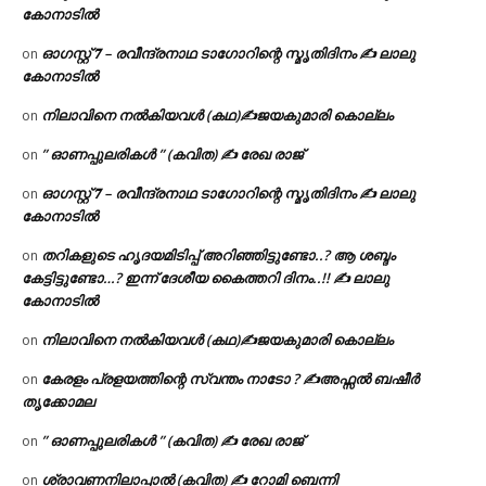
കോനാടിൽ
ഓഗസ്റ്റ് 𝟕 – രവീന്ദ്രനാഥ ടാഗോറിന്റെ സ്മൃതിദിനം ✍ ലാലു
on
കോനാടിൽ
നിലാവിനെ നൽകിയവൾ (കഥ)✍ജയകുമാരി കൊല്ലം
on
” ഓണപ്പുലരികൾ ” (കവിത) ✍ രേഖ രാജ്
on
ഓഗസ്റ്റ് 𝟕 – രവീന്ദ്രനാഥ ടാഗോറിന്റെ സ്മൃതിദിനം ✍ ലാലു
on
കോനാടിൽ
തറികളുടെ ഹൃദയമിടിപ്പ് അറിഞ്ഞിട്ടുണ്ടോ..? ആ ശബ്ദം
on
കേട്ടിട്ടുണ്ടോ…? ഇന്ന് ദേശീയ കൈത്തറി ദിനം..!! ✍ ലാലു
കോനാടിൽ
നിലാവിനെ നൽകിയവൾ (കഥ)✍ജയകുമാരി കൊല്ലം
on
കേരളം പ്രളയത്തിന്റെ സ്വന്തം നാടോ ? ✍️അഫ്സൽ ബഷീർ
on
തൃക്കോമല
” ഓണപ്പുലരികൾ ” (കവിത) ✍ രേഖ രാജ്
on
ശ്രാവണനിലാപ്പാൽ (കവിത) ✍ റോമി ബെന്നി
on