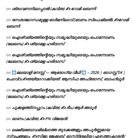
ശ്രാവണനിലാപ്പാൽ (കവിത) ✍ റോമി ബെന്നി
on
രസരാജഗന്ധമുള്ള ഓർമനിലാവ് (ഓണം സ്‌പെഷ്യൽ) ✍റോമി
on
ബെന്നി
ഐശ്വര്യത്തിന്റെയും സമൃദ്ധിയുടെയും പൊന്നോണം
on
(ലേഖനം) ✍ ശ്യാമള ഹരിദാസ്
ഐശ്വര്യത്തിന്റെയും സമൃദ്ധിയുടെയും പൊന്നോണം
on
(ലേഖനം) ✍ ശ്യാമള ഹരിദാസ്
മലയാളി മനസ്സ് — ആരോഗ്യ വീഥി
– 2026 | ഓഗസ്റ്റ് 04 |
on
ചൊവ്വ ✍
തയ്യാറാക്കിയത്: ആസിഫ അഫ്രോസ്, ബാംഗ്ലൂർ
ഐശ്വര്യത്തിന്റെയും സമൃദ്ധിയുടെയും പൊന്നോണം
on
(ലേഖനം) ✍ ശ്യാമള ഹരിദാസ്
പൂക്കളത്തിനപ്പുറം (കവിത) ✍ ദീപ ആർ അടൂർ
on
ഓണം (കവിത) ✍ PN വിജയൻ
on
ലക്ഷ്യബോധമില്ലാത്ത തുടക്കങ്ങളും അപൂർണ്ണമായ
on
സ്വപ്നങ്ങളും. ✍️സിജു ജേക്കബ്, ഓസ്‌ട്രേലിയ (എഴുത്തുകാരൻ/