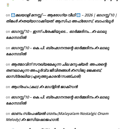
മലയാളി മനസ്സ് — ആരോഗ്യ വീഥി
– 2026 | ഓഗസ്റ്റ് 10 |
on
തിങ്കൾ ✍
തയ്യാറാക്കിയത്: ആസിഫ അഫ്രോസ്, ബാംഗ്ലൂർ
ഓഗസ്റ്റ് 10 – ഇന്ന് പ്രേംജിയുടെ… ഓർമ്മദിനം…✍️ ലാലു
on
കോനാടിൽ
ഓഗസ്റ്റ് 10 – കെ.പി. ബ്രഹ്മാനന്ദന്റെ ഓർമ്മദിനം ✍️ ലാലു
on
കോനാടിൽ
ആത്മാവിന് സൗഖ്യമേകുന്ന ചില മനുഷ്യർ: അപരന്റെ
on
തണലാകുന്ന അപൂർവ്വ ജീവിതങ്ങൾ ✍️സിജു ജേക്കബ്,
ഓസ്‌ട്രേലിയ (എഴുത്തുകാരൻ/സഞ്ചാരി)
ആഗ്രഹം (കഥ) ✍ മാഗ്ളിൻ ജാക്സൻ
on
ഓഗസ്റ്റ് 10 – കെ.പി. ബ്രഹ്മാനന്ദന്റെ ഓർമ്മദിനം ✍️ ലാലു
on
കോനാടിൽ
ഓണം സ്പെഷ്യൽ ഗാനം (Malayalam Nostalgic Onam
on
Melody) ✍ ജസിയഷാജഹാൻ.