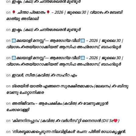
ഇഷ്ടം. (കഥ) ✍ ചന്ദ്രശേഖരൻ മുണ്ടൂർ
on
ചിന്താ പ്രഭാതം
– 2026 | ജൂലൈ 30 | വ്യാഴം ✍
ബേബി
on
മാത്യു അടിമാലി
ഇഷ്ടം. (കഥ) ✍ ചന്ദ്രശേഖരൻ മുണ്ടൂർ
on
മലയാളി മനസ്സ് — ആരോഗ്യ വീഥി
– 2026 | ജൂലൈ 30 |
on
വ്യാഴം ✍
തയ്യാറാക്കിയത്: ആസിഫ അഫ്രോസ്, ബാംഗ്ലൂർ
മലയാളി മനസ്സ് — ആരോഗ്യ വീഥി
– 2026 | ജൂലൈ 30 |
on
വ്യാഴം ✍
തയ്യാറാക്കിയത്: ആസിഫ അഫ്രോസ്, ബാംഗ്ലൂർ
ഇവൾ, സീത (കവിത) ✍ സഹീറ എം
on
ട്രെയിൻ യാത്ര എങ്ങനെ സുരക്ഷിതമാക്കാം (ലേഖനം) ✍ ബിന്ദു
on
വേണു ചോറ്റാനിക്കര
അതിജീവനം – ആപേക്ഷികം (കവിത) ✍ വേണുക്കുട്ടൻ
on
ചേരാവെള്ളി
‘കിണറിനപ്പുറം’ (കവിത) ✍ വർഗീസ് റ്റി നൈനാൻ (Dil Se
)
on
‘നിശബ്ദമാക്കപ്പെടുന്ന നിലവിളികൾ’ രചന: പ്രീതി രാധാകൃഷ്ണൻ.
on