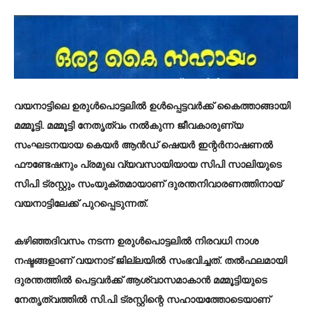
വയനാട്ടിലെ ഉരുൾപൊട്ടലിൽ ഉൾപ്പെട്ടവർക്ക് കൈത്താങ്ങായി
മമ്മൂട്ടി. മമ്മൂട്ടി നേതൃത്വം നൽകുന്ന ജീവകാരുണ്യ
സംഘടനയായ കെയർ ആൻഡ് ഷെയർ ഇന്റർനാഷണൽ
ഫൗണ്ടേഷനും പ്രമുഖ വ്യവസായിയായ സിപി സാലിയുടെ
സിപി ട്രസ്റ്റും സംയുക്തമായാണ് ദുരന്തനിവാരണത്തിനായ്
വയനാട്ടിലേക്ക് പുറപ്പെടുന്നത്.
കഴിഞ്ഞദിവസം നടന്ന ഉരുൾപൊട്ടലിൽ നിരവധി നാശ
നഷ്ടങ്ങളാണ് വയനാട് ജില്ലയിൽ സംഭവിച്ചത്. തൽഫലമായി
ദുരന്തത്തിൽ പെട്ടവർക്ക് ആശ്വാസമാകാൻ മമ്മൂട്ടിയുടെ
നേതൃത്വത്തിൽ സി.പി ട്രസ്റ്റിന്റെ സഹായത്തോടെയാണ്