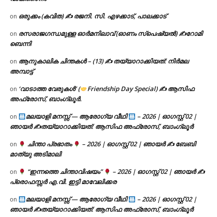
ഒരുക്കം (കവിത) ✍ രജനി. സി. എഴക്കാട്, പാലക്കാട്
on
രസരാജഗന്ധമുള്ള ഓർമനിലാവ് (ഓണം സ്‌പെഷ്യൽ) ✍റോമി
on
ബെന്നി
ആനുകാലിക ചിന്തകൾ – (13) ✍ തയ്യാറാക്കിയത്: നിർമല
on
അമ്പാട്ട്
‘വാടാത്ത വേരുകൾ’ (
Friendship Day Special) ✍ ആസിഫ
on
അഫ്രോസ്, ബാംഗ്ലൂർ.
മലയാളി മനസ്സ് — ആരോഗ്യ വീഥി
– 2026 | ഓഗസ്റ്റ് 02 |
on
ഞായർ ✍
തയ്യാറാക്കിയത്: ആസിഫ അഫ്രോസ്, ബാംഗ്ലൂർ
ചിന്താ പ്രഭാതം
– 2026 | ഓഗസ്റ്റ് 02 | ഞായർ ✍
ബേബി
on
മാത്യു അടിമാലി
“ഇന്നത്തെ ചിന്താവിഷയം”
– 2026 | ഓഗസ്റ്റ് 02 | ഞായർ ✍
on
പ്രൊഫസ്സർ എ.വി. ഇട്ടി മാവേലിക്കര
മലയാളി മനസ്സ് — ആരോഗ്യ വീഥി
– 2026 | ഓഗസ്റ്റ് 02 |
on
ഞായർ ✍
തയ്യാറാക്കിയത്: ആസിഫ അഫ്രോസ്, ബാംഗ്ലൂർ