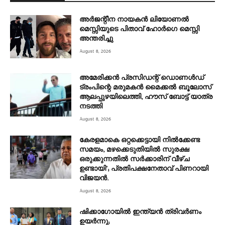
അര്‍ജന്റീന നായകന്‍ ലിയോണല്‍
മെസ്സിയുടെ പിതാവ് ഹോര്‍ഗെ മെസ്സി
അന്തരിച്ചു
August 8, 2026
അമേരിക്കൻ പ്രസിഡന്റ് ഡൊണൾഡ്
ട്രംപിന്റെ മരുമകന്‍ മൈക്കൽ ബൂലോസ്
ആലപ്പുഴയിലെത്തി, ഹൗസ് ബോട്ട് യാത്ര
നടത്തി
August 8, 2026
കേരളമാകെ ഒറ്റക്കെട്ടായി നിൽക്കേണ്ട
സമയം, മഴക്കെടുതിയിൽ സുരക്ഷ
ഒരുക്കുന്നതിൽ സർക്കാരിന് വീഴ്ച
ഉണ്ടായി’; പ്രതിപക്ഷനേതാവ് പിണറായി
വിജയൻ.
August 8, 2026
ഷിക്കാഗോയിൽ ഇന്ത്യൻ ത്രിവർണം
ഉയർന്നു;