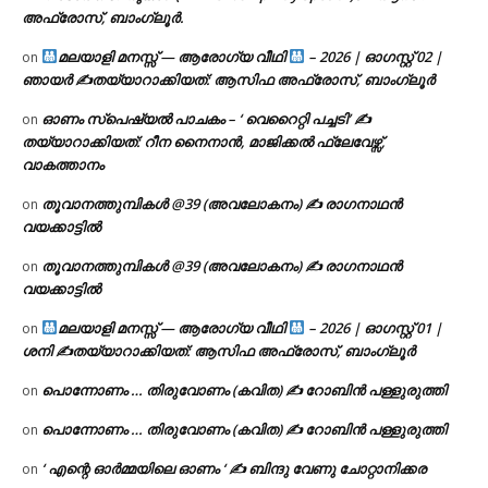
അഫ്രോസ്, ബാംഗ്ലൂർ.
മലയാളി മനസ്സ് — ആരോഗ്യ വീഥി
– 2026 | ഓഗസ്റ്റ് 02 |
on
ഞായർ ✍
തയ്യാറാക്കിയത്: ആസിഫ അഫ്രോസ്, ബാംഗ്ലൂർ
ഓണം സ്പെഷ്യൽ പാചകം – ‘ വെറൈറ്റി പച്ചടി’ ✍
on
തയ്യാറാക്കിയത്: റീന നൈനാൻ, മാജിക്കൽ ഫ്ലേവേഴ്സ്,
വാകത്താനം
തൂവാനത്തുമ്പികൾ @39 (അവലോകനം) ✍ രാഗനാഥൻ
on
വയക്കാട്ടിൽ
തൂവാനത്തുമ്പികൾ @39 (അവലോകനം) ✍ രാഗനാഥൻ
on
വയക്കാട്ടിൽ
മലയാളി മനസ്സ് — ആരോഗ്യ വീഥി
– 2026 | ഓഗസ്റ്റ് 01 |
on
ശനി ✍
തയ്യാറാക്കിയത്: ആസിഫ അഫ്രോസ്, ബാംഗ്ലൂർ
പൊന്നോണം … തിരുവോണം (കവിത) ✍ റോബിൻ പള്ളുരുത്തി
on
പൊന്നോണം … തിരുവോണം (കവിത) ✍ റോബിൻ പള്ളുരുത്തി
on
‘ എന്റെ ഓർമ്മയിലെ ഓണം ‘ ✍ ബിന്ദു വേണു ചോറ്റാനിക്കര
on