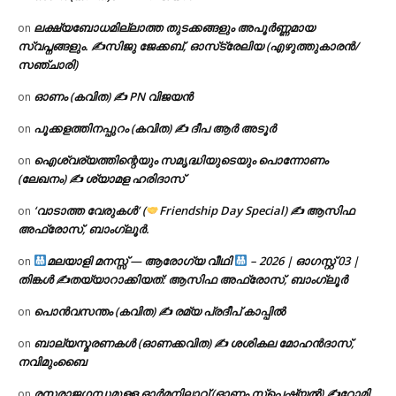
ലക്ഷ്യബോധമില്ലാത്ത തുടക്കങ്ങളും അപൂർണ്ണമായ
on
സ്വപ്നങ്ങളും. ✍️സിജു ജേക്കബ്, ഓസ്‌ട്രേലിയ (എഴുത്തുകാരൻ/
സഞ്ചാരി)
ഓണം (കവിത) ✍ PN വിജയൻ
on
പൂക്കളത്തിനപ്പുറം (കവിത) ✍ ദീപ ആർ അടൂർ
on
ഐശ്വര്യത്തിന്റെയും സമൃദ്ധിയുടെയും പൊന്നോണം
on
(ലേഖനം) ✍ ശ്യാമള ഹരിദാസ്
‘വാടാത്ത വേരുകൾ’ (
Friendship Day Special) ✍ ആസിഫ
on
അഫ്രോസ്, ബാംഗ്ലൂർ.
മലയാളി മനസ്സ് — ആരോഗ്യ വീഥി
– 2026 | ഓഗസ്റ്റ് 03 |
on
തിങ്കൾ ✍
തയ്യാറാക്കിയത്: ആസിഫ അഫ്രോസ്, ബാംഗ്ലൂർ
പൊൻവസന്തം (കവിത) ✍ രമ്യ പ്രദീപ് കാപ്പിൽ
on
ബാല്യസ്മരണകൾ (ഓണക്കവിത) ✍ ശശികല മോഹൻദാസ്,
on
നവിമുംബൈ
രസരാജഗന്ധമുള്ള ഓർമനിലാവ് (ഓണം സ്‌പെഷ്യൽ) ✍റോമി
on