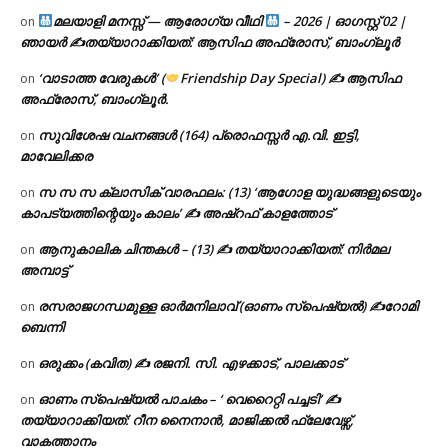
മലയാളി മനസ്സ് — ആരോഗ്യ വീഥി
– 2026 | ഓഗസ്റ്റ് 02 |
on
ഞായർ ✍
തയ്യാറാക്കിയത്: ആസിഫ അഫ്രോസ്, ബാംഗ്ലൂർ
‘വാടാത്ത വേരുകൾ’ (
Friendship Day Special) ✍ ആസിഫ
on
അഫ്രോസ്, ബാംഗ്ലൂർ.
സുവിശേഷ വചനങ്ങൾ (164) പ്രൊഫസ്സർ എ.വി. ഇട്ടി,
on
മാവേലിക്കര
സ സ സ ക്ലാസിക് വാരഫലം: (13) ‘ആഗോള യുദ്ധങ്ങളുടെയും
on
കാപട്യത്തിന്റെയും കാലം’ ✍ അഷ്റഫ് കാളത്തോട്
ആനുകാലിക ചിന്തകൾ – (13) ✍ തയ്യാറാക്കിയത്: നിർമല
on
അമ്പാട്ട്
രസരാജഗന്ധമുള്ള ഓർമനിലാവ് (ഓണം സ്‌പെഷ്യൽ) ✍റോമി
on
ബെന്നി
ഒരുക്കം (കവിത) ✍ രജനി. സി. എഴക്കാട്, പാലക്കാട്
on
ഓണം സ്പെഷ്യൽ പാചകം – ‘ വെറൈറ്റി പച്ചടി’ ✍
on
തയ്യാറാക്കിയത്: റീന നൈനാൻ, മാജിക്കൽ ഫ്ലേവേഴ്സ്,
വാകത്താനം