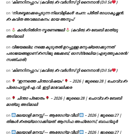
‘കിണറിനപ്പുറം’ (കവിത) ✍ വർഗീസ് റ്റി നൈനാൻ (Dil Se
)
on
‘നിശബ്ദമാക്കപ്പെടുന്ന നിലവിളികൾ’ രചന: പ്രീതി രാധാകൃഷ്ണൻ.
on
✍ കവിത അവലോകനം: മായ അനൂപ്
കാർഗിൽദിന സ്മരണഞ്ജലി
(കവിത) ✍ ബേബി മാത്യു
on
അടിമാലി
വിജയമല്ല; നമ്മെ കൂടുതൽ ഉറപ്പുള്ള മനുഷ്യരാക്കുന്നത്
on
പരാജയങ്ങളാണ് ✍️സിജു ജേക്കബ്, ഓസ്‌ട്രേലിയ (എഴുത്തുകാരൻ/
സഞ്ചാരി)
‘കിണറിനപ്പുറം’ (കവിത) ✍ വർഗീസ് റ്റി നൈനാൻ (Dil Se
)
on
“ഇന്നത്തെ ചിന്താവിഷയം”
– 2026 | ജൂലൈ 28 | ചൊവ്വ ✍
on
പ്രൊഫസ്സർ എ.വി. ഇട്ടി മാവേലിക്കര
ചിന്താ പ്രഭാതം
– 2026 | ജൂലൈ 28 | ചൊവ്വ ✍
ബേബി
on
മാത്യു അടിമാലി
മലയാളി മനസ്സ് — ആരോഗ്യ വീഥി
– 2026 | ജൂലൈ 27 |
on
തിങ്കൾ ✍
തയ്യാറാക്കിയത്: ആസിഫ അഫ്രോസ്, ബാംഗ്ലൂർ
മലയാളി മനസ്സ് — ആരോഗ്യ വീഥി
– 2026 | ജൂലൈ 27 |
on