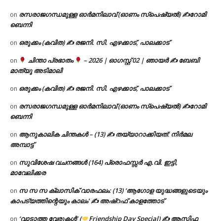
രസരാജഗന്ധമുള്ള ഓർമനിലാവ് (ഓണം സ്‌പെഷ്യൽ) ✍റോമി
on
ബെന്നി
ഒരുക്കം (കവിത) ✍ രജനി. സി. എഴക്കാട്, പാലക്കാട്
on
ചിന്താ പ്രഭാതം
– 2026 | ഓഗസ്റ്റ് 02 | ഞായർ ✍
ബേബി
on
മാത്യു അടിമാലി
ഒരുക്കം (കവിത) ✍ രജനി. സി. എഴക്കാട്, പാലക്കാട്
on
രസരാജഗന്ധമുള്ള ഓർമനിലാവ് (ഓണം സ്‌പെഷ്യൽ) ✍റോമി
on
ബെന്നി
ആനുകാലിക ചിന്തകൾ – (13) ✍ തയ്യാറാക്കിയത്: നിർമല
on
അമ്പാട്ട്
സുവിശേഷ വചനങ്ങൾ (164) പ്രൊഫസ്സർ എ.വി. ഇട്ടി,
on
മാവേലിക്കര
സ സ സ ക്ലാസിക് വാരഫലം: (13) ‘ആഗോള യുദ്ധങ്ങളുടെയും
on
കാപട്യത്തിന്റെയും കാലം’ ✍ അഷ്റഫ് കാളത്തോട്
‘വാടാത്ത വേരുകൾ’ (
Friendship Day Special) ✍ ആസിഫ
on