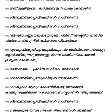
ഇന്ന് മുരളിയുടെ… ഓർമ്മദിനം
ലാലു കോനാടിൽ
on
ശ്രാവണനിലാപ്പാൽ (കവിത) ✍ റോമി ബെന്നി
on
ശ്രാവണനിലാപ്പാൽ (കവിത) ✍ റോമി ബെന്നി
on
“അരുതേ ഉണ്ണിയേട്ടാ ഇടയരുതേ.. പ്ലീസ് ” (രാഷ്ട്രീയ ഹാസ്യ
on
വിമർശനം) ✍സുനിൽ വല്ലാത്തറ ഫ്ലോറിഡാ
പുഴയും പ്രകൃതിയും മനുഷ്യനും: വിവേകമില്ലാത്ത നയങ്ങളും
on
ആവർത്തിക്കുന്ന ദുരന്തങ്ങളും ✍ റവ. ജെയിംസ് കെ. ജോൺ
(ലബ്ബക്ക്, ടെക്സാസ്)
ഓണക്കാലം….. (കവിത) ✍ വി.കെ. അശോകൻ
on
ശ്രാവണനിലാപ്പാൽ (കവിത) ✍ റോമി ബെന്നി
on
“വാക്കുകൾ ആയുധമാകാതിരിക്കട്ടെ: ബന്ധങ്ങൾ
on
കാത്തുസൂക്ഷിക്കുന്ന നവവിമർശന സംസ്കാരം” ✍️ സിജു ജേക്കബ്
ശ്രാവണനിലാപ്പാൽ (കവിത) ✍ റോമി ബെന്നി
on
വേരുകളുടെ ഗന്ധം തേടുന്ന തിരുവോണം ✍ അഷ്റഫ്
on