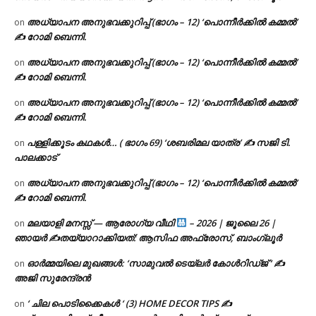
അധ്യാപന അനുഭവക്കുറിപ്പ് (ഭാഗം – 12) ‘പൊന്നീർക്കിൽ കമ്മൽ’
on
✍ റോമി ബെന്നി.
അധ്യാപന അനുഭവക്കുറിപ്പ് (ഭാഗം – 12) ‘പൊന്നീർക്കിൽ കമ്മൽ’
on
✍ റോമി ബെന്നി.
അധ്യാപന അനുഭവക്കുറിപ്പ് (ഭാഗം – 12) ‘പൊന്നീർക്കിൽ കമ്മൽ’
on
✍ റോമി ബെന്നി.
പള്ളിക്കൂടം കഥകൾ… ( ഭാഗം 69) ‘ശബരിമല യാത്ര’ ✍ സജി ടി.
on
പാലക്കാട്
അധ്യാപന അനുഭവക്കുറിപ്പ് (ഭാഗം – 12) ‘പൊന്നീർക്കിൽ കമ്മൽ’
on
✍ റോമി ബെന്നി.
മലയാളി മനസ്സ് — ആരോഗ്യ വീഥി
– 2026 | ജൂലൈ 26 |
on
ഞായർ ✍
തയ്യാറാക്കിയത്: ആസിഫ അഫ്രോസ്, ബാംഗ്ലൂർ
ഓർമ്മയിലെ മുഖങ്ങൾ: ‘സാമുവൽ ടെയ്ലർ കോൾറിഡ്ജ് ‘ ✍
on
അജി സുരേന്ദ്രൻ
‘ ചില പൊടിക്കൈകൾ ‘ (3) HOME DECOR TIPS ✍
on