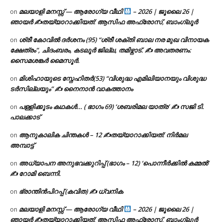
മലയാളി മനസ്സ് — ആരോഗ്യ വീഥി
– 2026 | ജൂലൈ 26 |
on
ഞായർ ✍
തയ്യാറാക്കിയത്: ആസിഫ അഫ്രോസ്, ബാംഗ്ലൂർ
ശ്രീ കോവിൽ ദർശനം (95) “ശ്രീ ശക്തി ബാല നര മുഖ വിനായക
on
ക്ഷേത്രം”, ചിദംബരം, കടലൂർ ജില്ല, തമിഴ്നാട്. ✍ അവതരണം:
സൈമശങ്കർ മൈസൂർ.
മിശിഹായുടെ സ്നേഹിതർ(53) “വിശുദ്ധ എമിലിയാനയും വിശുദ്ധ
on
ടര്‍സില്ലയും” ✍ നൈനാൻ വാകത്താനം
പള്ളിക്കൂടം കഥകൾ… ( ഭാഗം 69) ‘ശബരിമല യാത്ര’ ✍ സജി ടി.
on
പാലക്കാട്
ആനുകാലിക ചിന്തകൾ – 12 ✍തയ്യാറാക്കിയത്: നിർമല
on
അമ്പാട്ട്
അധ്യാപന അനുഭവക്കുറിപ്പ് (ഭാഗം – 12) ‘പൊന്നീർക്കിൽ കമ്മൽ’
on
✍ റോമി ബെന്നി.
ഭ്രാന്തിൻപിറപ്പ് (കവിത) ✍ ധ്വനിക
on
മലയാളി മനസ്സ് — ആരോഗ്യ വീഥി
– 2026 | ജൂലൈ 26 |
on
ഞായർ ✍
തയ്യാറാക്കിയത്: ആസിഫ അഫ്രോസ്, ബാംഗ്ലൂർ