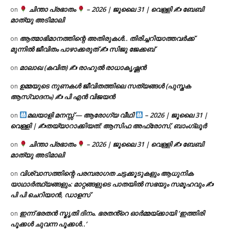
ചിന്താ പ്രഭാതം
– 2026 | ജൂലൈ 31 | വെള്ളി ✍
ബേബി
on
മാത്യു അടിമാലി
ആത്മാഭിമാനത്തിന്റെ അതിരുകൾ.. തിരിച്ചറിയാത്തവർക്ക്
on
മുന്നിൽ ജീവിതം പാഴാക്കരുത് ✍️ സിജു ജേക്കബ്
മാലാഖ (കവിത) ✍ രാഹുൽ രാധാകൃഷ്ണൻ
on
ഉമ്മയുടെ നുണകൾ ജീവിതത്തിലെ സത്യങ്ങൾ (പുസ്തക
on
ആസ്വാദനം) ✍ പി എൻ വിജയൻ
മലയാളി മനസ്സ് — ആരോഗ്യ വീഥി
– 2026 | ജൂലൈ 31 |
on
വെള്ളി | ✍
തയ്യാറാക്കിയത്: ആസിഫ അഫ്രോസ്, ബാംഗ്ലൂർ
ചിന്താ പ്രഭാതം
– 2026 | ജൂലൈ 31 | വെള്ളി ✍
ബേബി
on
മാത്യു അടിമാലി
വിശ്വാസത്തിന്റെ പരമ്പരാഗത ചട്ടക്കൂടുകളും ആധുനിക
on
യാഥാർത്ഥ്യങ്ങളും: മാറ്റങ്ങളുടെ പാതയിൽ സഭയും സമൂഹവും ✍
പി പി ചെറിയാൻ, ഡാളസ്
ഇന്ന് ഭരതൻ സ്മൃതി ദിനം. ഭരതൻ്റെ ഓർമ്മയ്ക്കായി ‘ഇത്തിരി
on
പൂക്കൾ ചുവന്ന പൂക്കൾ..’