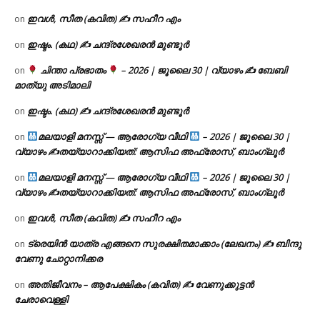
ഇവൾ, സീത (കവിത) ✍ സഹീറ എം
on
ഇഷ്ടം. (കഥ) ✍ ചന്ദ്രശേഖരൻ മുണ്ടൂർ
on
ചിന്താ പ്രഭാതം
– 2026 | ജൂലൈ 30 | വ്യാഴം ✍
ബേബി
on
മാത്യു അടിമാലി
ഇഷ്ടം. (കഥ) ✍ ചന്ദ്രശേഖരൻ മുണ്ടൂർ
on
മലയാളി മനസ്സ് — ആരോഗ്യ വീഥി
– 2026 | ജൂലൈ 30 |
on
വ്യാഴം ✍
തയ്യാറാക്കിയത്: ആസിഫ അഫ്രോസ്, ബാംഗ്ലൂർ
മലയാളി മനസ്സ് — ആരോഗ്യ വീഥി
– 2026 | ജൂലൈ 30 |
on
വ്യാഴം ✍
തയ്യാറാക്കിയത്: ആസിഫ അഫ്രോസ്, ബാംഗ്ലൂർ
ഇവൾ, സീത (കവിത) ✍ സഹീറ എം
on
ട്രെയിൻ യാത്ര എങ്ങനെ സുരക്ഷിതമാക്കാം (ലേഖനം) ✍ ബിന്ദു
on
വേണു ചോറ്റാനിക്കര
അതിജീവനം – ആപേക്ഷികം (കവിത) ✍ വേണുക്കുട്ടൻ
on
ചേരാവെള്ളി