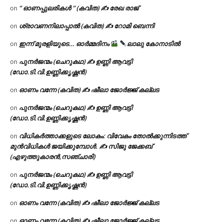
” ഓണപ്പുലരികൾ ” (കവിത) ✍ രേഖ രാജ്
on
ശ്രാവണനിലാപ്പാൽ (കവിത) ✍ റോമി ബെന്നി
on
ഇന്ന് മുരളിയുടെ… ഓർമ്മദിനം
ലാലു കോനാടിൽ
on
പുനർജന്മം (ചെറുകഥ) ✍ ഉണ്ണി ആവട്ടി
on
(ഡോ.ടി.വി.ഉണ്ണിക്കൃഷ്ണൻ)
ഓണം വന്നേ (കവിത) ✍ ഷീലാ ജോർജ്ജ് കല്ലട
on
പുനർജന്മം (ചെറുകഥ) ✍ ഉണ്ണി ആവട്ടി
on
(ഡോ.ടി.വി.ഉണ്ണിക്കൃഷ്ണൻ)
വിധികർത്താക്കളുടെ ലോകം: വിവേകം തോൽക്കുന്നിടത്ത്
on
മുൻവിധികൾ ജയിക്കുമ്പോൾ. ✍️ സിജു ജേക്കബ്
(എഴുത്തുകാരൻ,സഞ്ചാരി)
പുനർജന്മം (ചെറുകഥ) ✍ ഉണ്ണി ആവട്ടി
on
(ഡോ.ടി.വി.ഉണ്ണിക്കൃഷ്ണൻ)
ഓണം വന്നേ (കവിത) ✍ ഷീലാ ജോർജ്ജ് കല്ലട
on
ഓണം വന്നേ (കവിത) ✍ ഷീലാ ജോർജ്ജ് കല്ലട
on