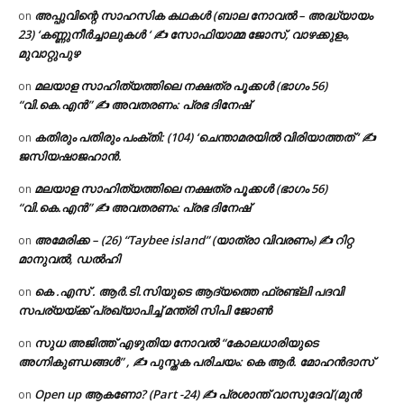
അപ്പുവിന്റെ സാഹസിക കഥകൾ (ബാല നോവൽ – അദ്ധ്യായം
on
23) ‘കണ്ണുനീർച്ചാലുകൾ ‘ ✍ സോഫിയാമ്മ ജോസ്, വാഴക്കുളം,
മുവാറ്റുപുഴ
മലയാള സാഹിത്യത്തിലെ നക്ഷത്ര പൂക്കൾ (ഭാഗം 56)
on
“വി.കെ.എൻ” ✍ അവതരണം: പ്രഭ ദിനേഷ്
കതിരും പതിരും പംക്തി: (104) ‘ചെന്താമരയിൽ വിരിയാത്തത് ‘ ✍
on
ജസിയഷാജഹാൻ.
മലയാള സാഹിത്യത്തിലെ നക്ഷത്ര പൂക്കൾ (ഭാഗം 56)
on
“വി.കെ.എൻ” ✍ അവതരണം: പ്രഭ ദിനേഷ്
അമേരിക്ക – (26) “Taybee island” (യാത്രാ വിവരണം) ✍ റിറ്റ
on
മാനുവൽ, ഡൽഹി
കെ .എസ് . ആർ.ടി.സിയുടെ ആദ്യത്തെ ഫ്രണ്ട്ലി പദവി
on
സപര്യയ്ക്ക് പ്രഖ്യാപിച്ച് മന്ത്രി സിപി ജോൺ
സുധ അജിത്ത് എഴുതിയ നോവൽ “കോലധാരിയുടെ
on
അഗ്നികുണ്ഡങ്ങള്‍” , ✍ പുസ്തക പരിചയം: കെ ആർ. മോഹൻദാസ്
Open up ആകണോ? (Part -24) ✍ പ്രശാന്ത് വാസുദേവ് (മുൻ
on