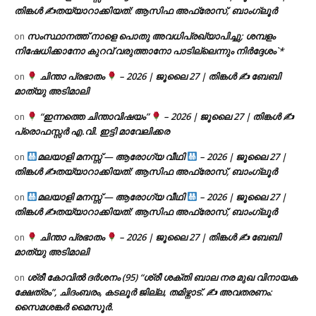
തിങ്കൾ ✍
തയ്യാറാക്കിയത്: ആസിഫ അഫ്രോസ്, ബാംഗ്ലൂർ
സംസ്ഥാനത്ത് നാളെ പൊതു അവധിപ്രഖ്യാപിച്ചു; ശമ്പളം
on
നിഷേധിക്കാനോ കുറവ് വരുത്താനോ പാടില്ലെന്നും നിർദ്ദേശം`*
ചിന്താ പ്രഭാതം
– 2026 | ജൂലൈ 27 | തിങ്കൾ ✍
ബേബി
on
മാത്യു അടിമാലി
“ഇന്നത്തെ ചിന്താവിഷയം”
– 2026 | ജൂലൈ 27 | തിങ്കൾ ✍
on
പ്രൊഫസ്സർ എ.വി. ഇട്ടി മാവേലിക്കര
മലയാളി മനസ്സ് — ആരോഗ്യ വീഥി
– 2026 | ജൂലൈ 27 |
on
തിങ്കൾ ✍
തയ്യാറാക്കിയത്: ആസിഫ അഫ്രോസ്, ബാംഗ്ലൂർ
മലയാളി മനസ്സ് — ആരോഗ്യ വീഥി
– 2026 | ജൂലൈ 27 |
on
തിങ്കൾ ✍
തയ്യാറാക്കിയത്: ആസിഫ അഫ്രോസ്, ബാംഗ്ലൂർ
ചിന്താ പ്രഭാതം
– 2026 | ജൂലൈ 27 | തിങ്കൾ ✍
ബേബി
on
മാത്യു അടിമാലി
ശ്രീ കോവിൽ ദർശനം (95) “ശ്രീ ശക്തി ബാല നര മുഖ വിനായക
on
ക്ഷേത്രം”, ചിദംബരം, കടലൂർ ജില്ല, തമിഴ്നാട്. ✍ അവതരണം:
സൈമശങ്കർ മൈസൂർ.