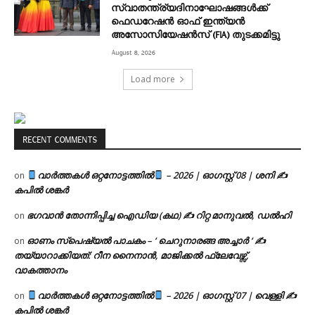
സ്വാതന്ത്ര്യദിനാഘോഷങ്ങൾക്ക്
ഫെഡറേഷൻ ഓഫ് ഇന്ത്യൻ
അസോസിയേഷൻസ് (FIA) തുടക്കമിട്ടു
August 8, 2026
Load more
RECENT COMMENTS
വാർത്തകൾ ഒറ്റനോട്ടത്തിൽ
– 2026 | ഓഗസ്റ്റ് 08 | ശനി ✍
on
കപിൽ ശങ്കർ
ഭഗവാൻ തോന്നിപ്പിച്ച ഐഡിയ (കഥ) ✍ റിറ്റ മാനുവൽ, ഡൽഹി
on
ഓണം സ്പെഷ്യൽ പാചകം – ‘ ചെറുനാരങ്ങ അച്ചാർ ‘ ✍
on
തയ്യാറാക്കിയത്: റീന നൈനാൻ, മാജിക്കൽ ഫ്ലേവേഴ്സ്,
വാകത്താനം
വാർത്തകൾ ഒറ്റനോട്ടത്തിൽ
– 2026 | ഓഗസ്റ്റ് 07 | വെള്ളി ✍
on
കപിൽ ശങ്കർ