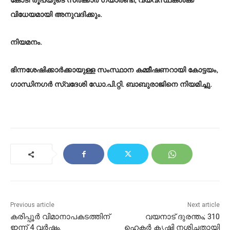
കോടി രൂപയുടെ സർക്കാർ ഗ്യാരണ്ടി, വ്യവസ്ഥകൾക്ക്
വിധേയമായി അനുവദിക്കും.
നിയമനം.
ഭിന്നശേഷിക്കാർക്കായുള്ള സംസ്ഥാന കമ്മീഷണറായി കോട്ടയം,
ഗാന്ധിനഗർ സ്വദേശി ഡോ.പി.റ്റി. ബാബുരാജിനെ നിയമിച്ചു.
Previous article
Next article
കരിപ്പൂർ വിമാനാപകടത്തിന്‌
വയനാട് ദുരന്തം; 310
ഇന്ന് 4 വർഷം.
ഹെക്ടർ കൃഷി നശിച്ചതായി