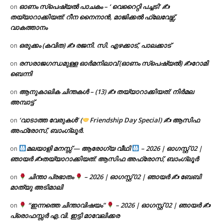
ഓണം സ്പെഷ്യൽ പാചകം – ‘ വെറൈറ്റി പച്ചടി’ ✍
on
തയ്യാറാക്കിയത്: റീന നൈനാൻ, മാജിക്കൽ ഫ്ലേവേഴ്സ്,
വാകത്താനം
ഒരുക്കം (കവിത) ✍ രജനി. സി. എഴക്കാട്, പാലക്കാട്
on
രസരാജഗന്ധമുള്ള ഓർമനിലാവ് (ഓണം സ്‌പെഷ്യൽ) ✍റോമി
on
ബെന്നി
ആനുകാലിക ചിന്തകൾ – (13) ✍ തയ്യാറാക്കിയത്: നിർമല
on
അമ്പാട്ട്
‘വാടാത്ത വേരുകൾ’ (
Friendship Day Special) ✍ ആസിഫ
on
അഫ്രോസ്, ബാംഗ്ലൂർ.
മലയാളി മനസ്സ് — ആരോഗ്യ വീഥി
– 2026 | ഓഗസ്റ്റ് 02 |
on
ഞായർ ✍
തയ്യാറാക്കിയത്: ആസിഫ അഫ്രോസ്, ബാംഗ്ലൂർ
ചിന്താ പ്രഭാതം
– 2026 | ഓഗസ്റ്റ് 02 | ഞായർ ✍
ബേബി
on
മാത്യു അടിമാലി
“ഇന്നത്തെ ചിന്താവിഷയം”
– 2026 | ഓഗസ്റ്റ് 02 | ഞായർ ✍
on
പ്രൊഫസ്സർ എ.വി. ഇട്ടി മാവേലിക്കര