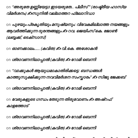
“അരുതേ ഉണ്ണിയേട്ടാ ഇടയരുതേ.. പ്ലീസ് ” (രാഷ്ട്രീയ ഹാസ്യ
on
വിമർശനം) ✍സുനിൽ വല്ലാത്തറ ഫ്ലോറിഡാ
പുഴയും പ്രകൃതിയും മനുഷ്യനും: വിവേകമില്ലാത്ത നയങ്ങളും
on
ആവർത്തിക്കുന്ന ദുരന്തങ്ങളും ✍ റവ. ജെയിംസ് കെ. ജോൺ
(ലബ്ബക്ക്, ടെക്സാസ്)
ഓണക്കാലം….. (കവിത) ✍ വി.കെ. അശോകൻ
on
ശ്രാവണനിലാപ്പാൽ (കവിത) ✍ റോമി ബെന്നി
on
“വാക്കുകൾ ആയുധമാകാതിരിക്കട്ടെ: ബന്ധങ്ങൾ
on
കാത്തുസൂക്ഷിക്കുന്ന നവവിമർശന സംസ്കാരം” ✍️ സിജു ജേക്കബ്
ശ്രാവണനിലാപ്പാൽ (കവിത) ✍ റോമി ബെന്നി
on
വേരുകളുടെ ഗന്ധം തേടുന്ന തിരുവോണം ✍ അഷ്റഫ്
on
കാളത്തോട്
ശ്രാവണനിലാപ്പാൽ (കവിത) ✍ റോമി ബെന്നി
on
ശ്രാവണനിലാപ്പാൽ (കവിത) ✍ റോമി ബെന്നി
on