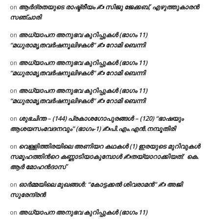
ആർദ്രതയുടെ രാഷ്ട്രീയം ✍️ സിജു ജേക്കബ്, എഴുത്തുകാരൻ
on
സഞ്ചാരി
അധ്യാപന അനുഭവ കുറിപ്പുകൾ (ഭാഗം 11)
on
“മധുരാമൃതവർഷനൂലിഴകൾ” ✍ റോമി ബെന്നി
അധ്യാപന അനുഭവ കുറിപ്പുകൾ (ഭാഗം 11)
on
“മധുരാമൃതവർഷനൂലിഴകൾ” ✍ റോമി ബെന്നി
അധ്യാപന അനുഭവ കുറിപ്പുകൾ (ഭാഗം 11)
on
“മധുരാമൃതവർഷനൂലിഴകൾ” ✍ റോമി ബെന്നി
ശുഭചിന്ത – (144) പ്രകാശഗോപുരങ്ങൾ – (120) “ഭാഷയും
on
ആശയസംവേദനവും” (ഭാഗം-1) ✍പി.എം.എൻ.നമ്പൂതിരി
വെള്ളിത്തിരയിലെ അണിയറ കഥകൾ (1) ഇരയുടെ മുറിവുകൾ
on
സമൂഹത്തിന്‍റെ കണ്ണാടിയാകുമ്പോൾ ✍തയ്യാറാക്കിയത്: കെ.
ആര്‍ മോഹന്‍ദാസ്
ഓർമ്മയിലെ മുഖങ്ങൾ: “കോട്ടക്കൽ ശിവരാമൻ” ✍ അജി
on
സുരേന്ദ്രൻ
അധ്യാപന അനുഭവ കുറിപ്പുകൾ (ഭാഗം 11)
on