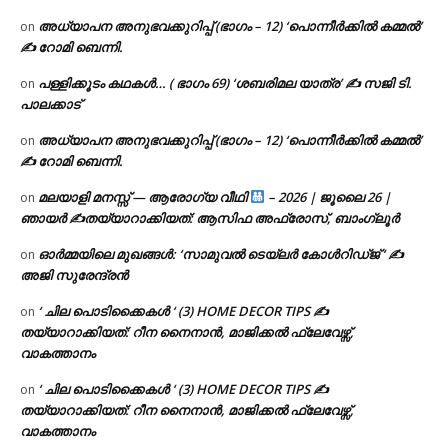
അധ്യാപന അനുഭവക്കുറിപ്പ് (ഭാഗം – 12) ‘പൊന്നീർക്കിൽ കമ്മൽ’
on
✍ റോമി ബെന്നി.
പള്ളിക്കൂടം കഥകൾ… ( ഭാഗം 69) ‘ശബരിമല യാത്ര’ ✍ സജി ടി.
on
പാലക്കാട്
അധ്യാപന അനുഭവക്കുറിപ്പ് (ഭാഗം – 12) ‘പൊന്നീർക്കിൽ കമ്മൽ’
on
✍ റോമി ബെന്നി.
മലയാളി മനസ്സ് — ആരോഗ്യ വീഥി
– 2026 | ജൂലൈ 26 |
on
ഞായർ ✍
തയ്യാറാക്കിയത്: ആസിഫ അഫ്രോസ്, ബാംഗ്ലൂർ
ഓർമ്മയിലെ മുഖങ്ങൾ: ‘സാമുവൽ ടെയ്ലർ കോൾറിഡ്ജ് ‘ ✍
on
അജി സുരേന്ദ്രൻ
‘ ചില പൊടിക്കൈകൾ ‘ (3) HOME DECOR TIPS ✍
on
തയ്യാറാക്കിയത്: റീന നൈനാൻ, മാജിക്കൽ ഫ്ലേവേഴ്സ്,
വാകത്താനം
‘ ചില പൊടിക്കൈകൾ ‘ (3) HOME DECOR TIPS ✍
on
തയ്യാറാക്കിയത്: റീന നൈനാൻ, മാജിക്കൽ ഫ്ലേവേഴ്സ്,
വാകത്താനം