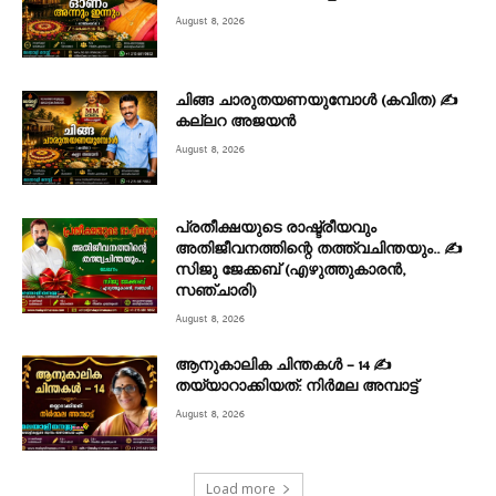
August 8, 2026
ചിങ്ങ ചാരുതയണയുമ്പോൾ (കവിത) ✍
കല്ലറ അജയൻ
August 8, 2026
പ്രതീക്ഷയുടെ രാഷ്ട്രീയവും
അതിജീവനത്തിന്റെ തത്ത്വചിന്തയും.. ✍️
സിജു ജേക്കബ് (എഴുത്തുകാരൻ,
സഞ്ചാരി)
August 8, 2026
ആനുകാലിക ചിന്തകൾ – 14 ✍
തയ്യാറാക്കിയത്: നിർമല അമ്പാട്ട്
August 8, 2026
Load more