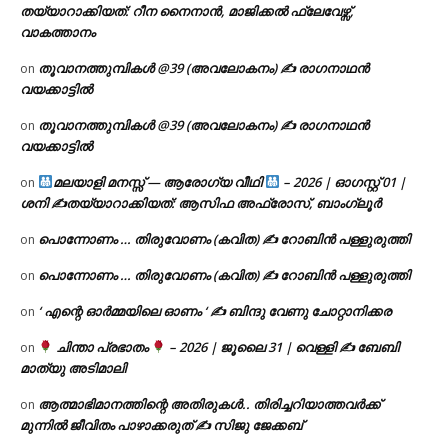
തയ്യാറാക്കിയത്: റീന നൈനാൻ, മാജിക്കൽ ഫ്ലേവേഴ്സ്,
വാകത്താനം
തൂവാനത്തുമ്പികൾ @39 (അവലോകനം) ✍ രാഗനാഥൻ
on
വയക്കാട്ടിൽ
തൂവാനത്തുമ്പികൾ @39 (അവലോകനം) ✍ രാഗനാഥൻ
on
വയക്കാട്ടിൽ
മലയാളി മനസ്സ് — ആരോഗ്യ വീഥി
– 2026 | ഓഗസ്റ്റ് 01 |
on
ശനി ✍
തയ്യാറാക്കിയത്: ആസിഫ അഫ്രോസ്, ബാംഗ്ലൂർ
പൊന്നോണം … തിരുവോണം (കവിത) ✍ റോബിൻ പള്ളുരുത്തി
on
പൊന്നോണം … തിരുവോണം (കവിത) ✍ റോബിൻ പള്ളുരുത്തി
on
‘ എന്റെ ഓർമ്മയിലെ ഓണം ‘ ✍ ബിന്ദു വേണു ചോറ്റാനിക്കര
on
ചിന്താ പ്രഭാതം
– 2026 | ജൂലൈ 31 | വെള്ളി ✍
ബേബി
on
മാത്യു അടിമാലി
ആത്മാഭിമാനത്തിന്റെ അതിരുകൾ.. തിരിച്ചറിയാത്തവർക്ക്
on
മുന്നിൽ ജീവിതം പാഴാക്കരുത് ✍️ സിജു ജേക്കബ്