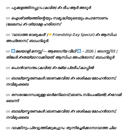
പൂക്കളത്തിനപ്പുറം (കവിത) ✍ ദീപ ആർ അടൂർ
on
ഐശ്വര്യത്തിന്റെയും സമൃദ്ധിയുടെയും പൊന്നോണം
on
(ലേഖനം) ✍ ശ്യാമള ഹരിദാസ്
‘വാടാത്ത വേരുകൾ’ (
Friendship Day Special) ✍ ആസിഫ
on
അഫ്രോസ്, ബാംഗ്ലൂർ.
മലയാളി മനസ്സ് — ആരോഗ്യ വീഥി
– 2026 | ഓഗസ്റ്റ് 03 |
on
തിങ്കൾ ✍
തയ്യാറാക്കിയത്: ആസിഫ അഫ്രോസ്, ബാംഗ്ലൂർ
പൊൻവസന്തം (കവിത) ✍ രമ്യ പ്രദീപ് കാപ്പിൽ
on
ബാല്യസ്മരണകൾ (ഓണക്കവിത) ✍ ശശികല മോഹൻദാസ്,
on
നവിമുംബൈ
രസരാജഗന്ധമുള്ള ഓർമനിലാവ് (ഓണം സ്‌പെഷ്യൽ) ✍റോമി
on
ബെന്നി
ബാല്യസ്മരണകൾ (ഓണക്കവിത) ✍ ശശികല മോഹൻദാസ്,
on
നവിമുംബൈ
വാക്കിനും പ്രവൃത്തിക്കുമപ്പുറം: തുന്നിച്ചേർക്കാനാവാത്ത ചില
on