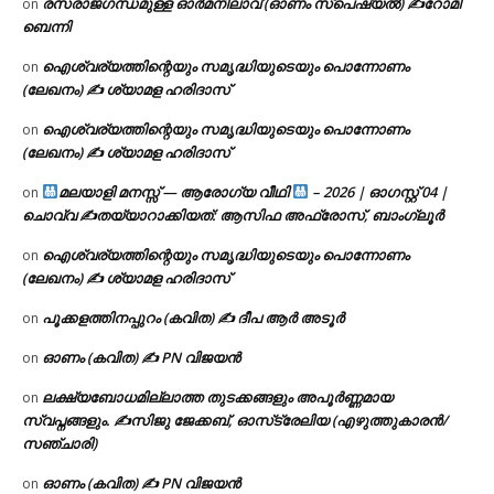
രസരാജഗന്ധമുള്ള ഓർമനിലാവ് (ഓണം സ്‌പെഷ്യൽ) ✍റോമി
on
ബെന്നി
ഐശ്വര്യത്തിന്റെയും സമൃദ്ധിയുടെയും പൊന്നോണം
on
(ലേഖനം) ✍ ശ്യാമള ഹരിദാസ്
ഐശ്വര്യത്തിന്റെയും സമൃദ്ധിയുടെയും പൊന്നോണം
on
(ലേഖനം) ✍ ശ്യാമള ഹരിദാസ്
മലയാളി മനസ്സ് — ആരോഗ്യ വീഥി
– 2026 | ഓഗസ്റ്റ് 04 |
on
ചൊവ്വ ✍
തയ്യാറാക്കിയത്: ആസിഫ അഫ്രോസ്, ബാംഗ്ലൂർ
ഐശ്വര്യത്തിന്റെയും സമൃദ്ധിയുടെയും പൊന്നോണം
on
(ലേഖനം) ✍ ശ്യാമള ഹരിദാസ്
പൂക്കളത്തിനപ്പുറം (കവിത) ✍ ദീപ ആർ അടൂർ
on
ഓണം (കവിത) ✍ PN വിജയൻ
on
ലക്ഷ്യബോധമില്ലാത്ത തുടക്കങ്ങളും അപൂർണ്ണമായ
on
സ്വപ്നങ്ങളും. ✍️സിജു ജേക്കബ്, ഓസ്‌ട്രേലിയ (എഴുത്തുകാരൻ/
സഞ്ചാരി)
ഓണം (കവിത) ✍ PN വിജയൻ
on