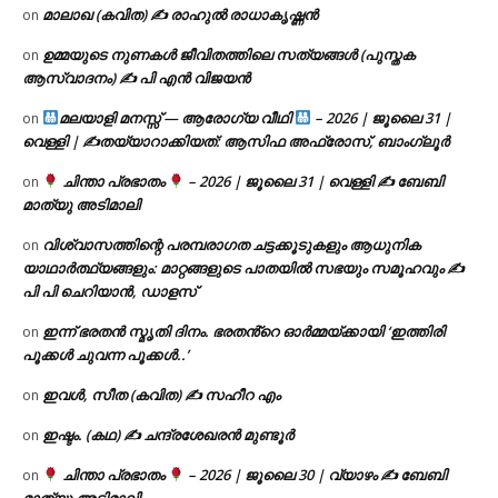
മാലാഖ (കവിത) ✍ രാഹുൽ രാധാകൃഷ്ണൻ
on
ഉമ്മയുടെ നുണകൾ ജീവിതത്തിലെ സത്യങ്ങൾ (പുസ്തക
on
ആസ്വാദനം) ✍ പി എൻ വിജയൻ
മലയാളി മനസ്സ് — ആരോഗ്യ വീഥി
– 2026 | ജൂലൈ 31 |
on
വെള്ളി | ✍
തയ്യാറാക്കിയത്: ആസിഫ അഫ്രോസ്, ബാംഗ്ലൂർ
ചിന്താ പ്രഭാതം
– 2026 | ജൂലൈ 31 | വെള്ളി ✍
ബേബി
on
മാത്യു അടിമാലി
വിശ്വാസത്തിന്റെ പരമ്പരാഗത ചട്ടക്കൂടുകളും ആധുനിക
on
യാഥാർത്ഥ്യങ്ങളും: മാറ്റങ്ങളുടെ പാതയിൽ സഭയും സമൂഹവും ✍
പി പി ചെറിയാൻ, ഡാളസ്
ഇന്ന് ഭരതൻ സ്മൃതി ദിനം. ഭരതൻ്റെ ഓർമ്മയ്ക്കായി ‘ഇത്തിരി
on
പൂക്കൾ ചുവന്ന പൂക്കൾ..’
ഇവൾ, സീത (കവിത) ✍ സഹീറ എം
on
ഇഷ്ടം. (കഥ) ✍ ചന്ദ്രശേഖരൻ മുണ്ടൂർ
on
ചിന്താ പ്രഭാതം
– 2026 | ജൂലൈ 30 | വ്യാഴം ✍
ബേബി
on