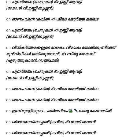
പുനർജന്മം (ചെറുകഥ) ✍ ഉണ്ണി ആവട്ടി
on
(ഡോ.ടി.വി.ഉണ്ണിക്കൃഷ്ണൻ)
ഓണം വന്നേ (കവിത) ✍ ഷീലാ ജോർജ്ജ് കല്ലട
on
പുനർജന്മം (ചെറുകഥ) ✍ ഉണ്ണി ആവട്ടി
on
(ഡോ.ടി.വി.ഉണ്ണിക്കൃഷ്ണൻ)
വിധികർത്താക്കളുടെ ലോകം: വിവേകം തോൽക്കുന്നിടത്ത്
on
മുൻവിധികൾ ജയിക്കുമ്പോൾ. ✍️ സിജു ജേക്കബ്
(എഴുത്തുകാരൻ,സഞ്ചാരി)
പുനർജന്മം (ചെറുകഥ) ✍ ഉണ്ണി ആവട്ടി
on
(ഡോ.ടി.വി.ഉണ്ണിക്കൃഷ്ണൻ)
ഓണം വന്നേ (കവിത) ✍ ഷീലാ ജോർജ്ജ് കല്ലട
on
ഓണം വന്നേ (കവിത) ✍ ഷീലാ ജോർജ്ജ് കല്ലട
on
ഇന്ന് മുരളിയുടെ… ഓർമ്മദിനം
ലാലു കോനാടിൽ
on
ശ്രാവണനിലാപ്പാൽ (കവിത) ✍ റോമി ബെന്നി
on
ശ്രാവണനിലാപ്പാൽ (കവിത) ✍ റോമി ബെന്നി
on