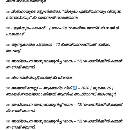
സൈമശങ്കർ മൈസൂർ.
മിശിഹായുടെ സ്നേഹിതർ(53) “വിശുദ്ധ എമിലിയാനയും വിശുദ്ധ
on
ടര്‍സില്ലയും” ✍ നൈനാൻ വാകത്താനം
പള്ളിക്കൂടം കഥകൾ… ( ഭാഗം 69) ‘ശബരിമല യാത്ര’ ✍ സജി ടി.
on
പാലക്കാട്
ആനുകാലിക ചിന്തകൾ – 12 ✍തയ്യാറാക്കിയത്: നിർമല
on
അമ്പാട്ട്
അധ്യാപന അനുഭവക്കുറിപ്പ് (ഭാഗം – 12) ‘പൊന്നീർക്കിൽ കമ്മൽ’
on
✍ റോമി ബെന്നി.
ഭ്രാന്തിൻപിറപ്പ് (കവിത) ✍ ധ്വനിക
on
മലയാളി മനസ്സ് — ആരോഗ്യ വീഥി
– 2026 | ജൂലൈ 26 |
on
ഞായർ ✍
തയ്യാറാക്കിയത്: ആസിഫ അഫ്രോസ്, ബാംഗ്ലൂർ
അധ്യാപന അനുഭവക്കുറിപ്പ് (ഭാഗം – 12) ‘പൊന്നീർക്കിൽ കമ്മൽ’
on
✍ റോമി ബെന്നി.
അധ്യാപന അനുഭവക്കുറിപ്പ് (ഭാഗം – 12) ‘പൊന്നീർക്കിൽ കമ്മൽ’
on
✍ റോമി ബെന്നി.