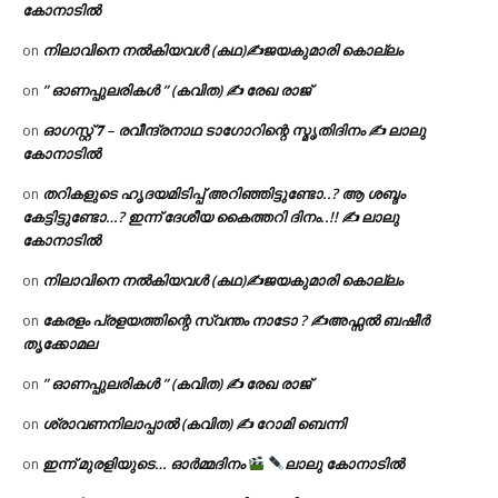
കോനാടിൽ
നിലാവിനെ നൽകിയവൾ (കഥ)✍ജയകുമാരി കൊല്ലം
on
” ഓണപ്പുലരികൾ ” (കവിത) ✍ രേഖ രാജ്
on
ഓഗസ്റ്റ് 𝟕 – രവീന്ദ്രനാഥ ടാഗോറിന്റെ സ്മൃതിദിനം ✍ ലാലു
on
കോനാടിൽ
തറികളുടെ ഹൃദയമിടിപ്പ് അറിഞ്ഞിട്ടുണ്ടോ..? ആ ശബ്ദം
on
കേട്ടിട്ടുണ്ടോ…? ഇന്ന് ദേശീയ കൈത്തറി ദിനം..!! ✍ ലാലു
കോനാടിൽ
നിലാവിനെ നൽകിയവൾ (കഥ)✍ജയകുമാരി കൊല്ലം
on
കേരളം പ്രളയത്തിന്റെ സ്വന്തം നാടോ ? ✍️അഫ്സൽ ബഷീർ
on
തൃക്കോമല
” ഓണപ്പുലരികൾ ” (കവിത) ✍ രേഖ രാജ്
on
ശ്രാവണനിലാപ്പാൽ (കവിത) ✍ റോമി ബെന്നി
on
ഇന്ന് മുരളിയുടെ… ഓർമ്മദിനം
ലാലു കോനാടിൽ
on