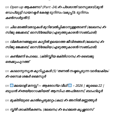
Open up ആകണോ? (Part -24) ✍ പ്രശാന്ത് വാസുദേവ് (മുൻ
on
ഡെപ്യൂട്ടി ഡയറക്ടർ കേരള ടൂറിസം വകുപ്പ് & ടൂറിസം
കൺസൾട്ടൻ്റ്).
ചില മടങ്ങിവരവുകൾ മുറിവേൽപ്പിക്കാനുള്ളതാണ്! (ലേഖനം) ✍️
on
സിജു ജേക്കബ്, ഓസ്‌ട്രേലിയ (എഴുത്തുകാരൻ/സഞ്ചാരി)
വിമർശനങ്ങളുടെ കാറ്റിൽ ഉലയാത്ത ജീവിതങ്ങൾ (ലേഖനം) ✍️
on
സിജു ജേക്കബ്, ഓസ്‌ട്രേലിയ (എഴുത്തുകാരൻ/സഞ്ചാരി)
കൺമണി പോലെ.. (ക്രിസ്തീയ ഭക്തിഗാനം) ✍ ബൈജു
on
തെക്കുംപുറത്ത്
കാലാനുസൃത കുറിപ്പുകൾ (5) ‘തണൽ നഷ്ടപ്പെടുന്ന വാർദ്ധക്യം’
on
✍ സൈമ ശങ്കർ മൈസൂർ
മലയാളി മനസ്സ് — ആരോഗ്യ വീഥി
– 2026 | ജൂലൈ 22 |
on
ബുധൻ ✍
തയ്യാറാക്കിയത്: ആസിഫ അഫ്രോസ്, ബാംഗ്ലൂർ
മുക്തിയുടെ കാൽപ്പെരുമാറ്റം (കഥ) ✍ അനിൽ മണ്ണത്തൂർ
on
സ്ത്രീ ശാക്തീകരണം. (ലേഖനം) ✍ ഹേമലത കൃഷ്ണദാസ്
on