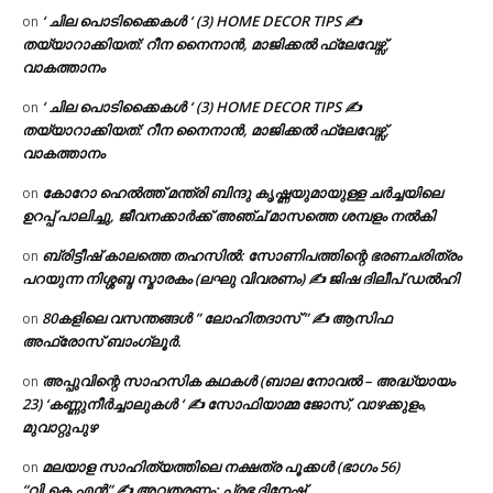
‘ ചില പൊടിക്കൈകൾ ‘ (3) HOME DECOR TIPS ✍
on
തയ്യാറാക്കിയത്: റീന നൈനാൻ, മാജിക്കൽ ഫ്ലേവേഴ്സ്,
വാകത്താനം
‘ ചില പൊടിക്കൈകൾ ‘ (3) HOME DECOR TIPS ✍
on
തയ്യാറാക്കിയത്: റീന നൈനാൻ, മാജിക്കൽ ഫ്ലേവേഴ്സ്,
വാകത്താനം
കോറോ ഹെൽത്ത് മന്ത്രി ബിന്ദു കൃഷ്ണയുമായുള്ള ചർച്ചയിലെ
on
ഉറപ്പ് പാലിച്ചു, ജീവനക്കാർക്ക് അഞ്ച് മാസത്തെ ശമ്പളം നൽകി
ബ്രിട്ടീഷ് കാലത്തെ തഹസിൽ: സോണിപത്തിന്റെ ഭരണചരിത്രം
on
പറയുന്ന നിശ്ശബ്ദ സ്മാരകം (ലഘു വിവരണം) ✍ ജിഷ ദിലീപ് ഡൽഹി
80കളിലെ വസന്തങ്ങൾ ” ലോഹിതദാസ് ” ✍ ആസിഫ
on
അഫ്രോസ് ബാംഗ്ലൂർ.
അപ്പുവിന്റെ സാഹസിക കഥകൾ (ബാല നോവൽ – അദ്ധ്യായം
on
23) ‘കണ്ണുനീർച്ചാലുകൾ ‘ ✍ സോഫിയാമ്മ ജോസ്, വാഴക്കുളം,
മുവാറ്റുപുഴ
മലയാള സാഹിത്യത്തിലെ നക്ഷത്ര പൂക്കൾ (ഭാഗം 56)
on
“വി.കെ.എൻ” ✍ അവതരണം: പ്രഭ ദിനേഷ്