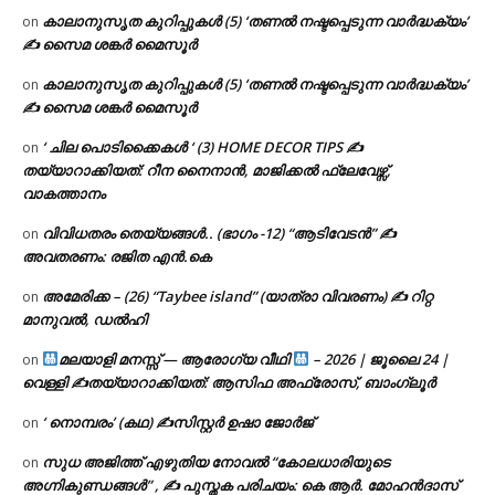
കാലാനുസൃത കുറിപ്പുകൾ (5) ‘തണൽ നഷ്ടപ്പെടുന്ന വാർദ്ധക്യം’
on
✍ സൈമ ശങ്കർ മൈസൂർ
കാലാനുസൃത കുറിപ്പുകൾ (5) ‘തണൽ നഷ്ടപ്പെടുന്ന വാർദ്ധക്യം’
on
✍ സൈമ ശങ്കർ മൈസൂർ
‘ ചില പൊടിക്കൈകൾ ‘ (3) HOME DECOR TIPS ✍
on
തയ്യാറാക്കിയത്: റീന നൈനാൻ, മാജിക്കൽ ഫ്ലേവേഴ്സ്,
വാകത്താനം
വിവിധതരം തെയ്യങ്ങൾ.. (ഭാഗം -12) “ആടിവേടൻ” ✍
on
അവതരണം: രജിത എൻ.കെ
അമേരിക്ക – (26) “Taybee island” (യാത്രാ വിവരണം) ✍ റിറ്റ
on
മാനുവൽ, ഡൽഹി
മലയാളി മനസ്സ് — ആരോഗ്യ വീഥി
– 2026 | ജൂലൈ 24 |
on
വെള്ളി ✍
തയ്യാറാക്കിയത്: ആസിഫ അഫ്രോസ്, ബാംഗ്ലൂർ
‘ നൊമ്പരം’ (കഥ) ✍സിസ്റ്റർ ഉഷാ ജോർജ്
on
സുധ അജിത്ത് എഴുതിയ നോവൽ “കോലധാരിയുടെ
on
അഗ്നികുണ്ഡങ്ങള്‍” , ✍ പുസ്തക പരിചയം: കെ ആർ. മോഹൻദാസ്