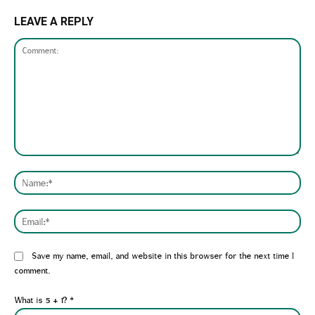
LEAVE A REPLY
Comment:
Nam
Emai
Website:
Save my name, email, and website in this browser for the next time I
comment.
What is 5 + 1?
*