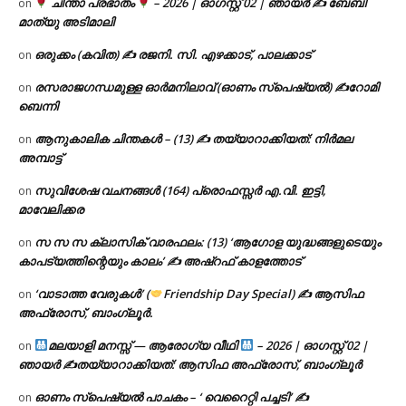
ചിന്താ പ്രഭാതം
– 2026 | ഓഗസ്റ്റ് 02 | ഞായർ ✍
ബേബി
on
മാത്യു അടിമാലി
ഒരുക്കം (കവിത) ✍ രജനി. സി. എഴക്കാട്, പാലക്കാട്
on
രസരാജഗന്ധമുള്ള ഓർമനിലാവ് (ഓണം സ്‌പെഷ്യൽ) ✍റോമി
on
ബെന്നി
ആനുകാലിക ചിന്തകൾ – (13) ✍ തയ്യാറാക്കിയത്: നിർമല
on
അമ്പാട്ട്
സുവിശേഷ വചനങ്ങൾ (164) പ്രൊഫസ്സർ എ.വി. ഇട്ടി,
on
മാവേലിക്കര
സ സ സ ക്ലാസിക് വാരഫലം: (13) ‘ആഗോള യുദ്ധങ്ങളുടെയും
on
കാപട്യത്തിന്റെയും കാലം’ ✍ അഷ്റഫ് കാളത്തോട്
‘വാടാത്ത വേരുകൾ’ (
Friendship Day Special) ✍ ആസിഫ
on
അഫ്രോസ്, ബാംഗ്ലൂർ.
മലയാളി മനസ്സ് — ആരോഗ്യ വീഥി
– 2026 | ഓഗസ്റ്റ് 02 |
on
ഞായർ ✍
തയ്യാറാക്കിയത്: ആസിഫ അഫ്രോസ്, ബാംഗ്ലൂർ
ഓണം സ്പെഷ്യൽ പാചകം – ‘ വെറൈറ്റി പച്ചടി’ ✍
on