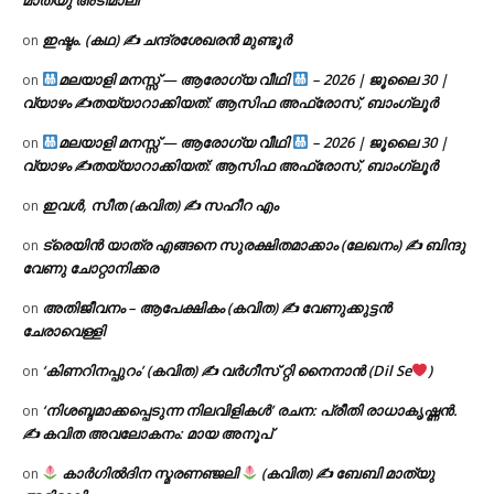
മാത്യു അടിമാലി
ഇഷ്ടം. (കഥ) ✍ ചന്ദ്രശേഖരൻ മുണ്ടൂർ
on
മലയാളി മനസ്സ് — ആരോഗ്യ വീഥി
– 2026 | ജൂലൈ 30 |
on
വ്യാഴം ✍
തയ്യാറാക്കിയത്: ആസിഫ അഫ്രോസ്, ബാംഗ്ലൂർ
മലയാളി മനസ്സ് — ആരോഗ്യ വീഥി
– 2026 | ജൂലൈ 30 |
on
വ്യാഴം ✍
തയ്യാറാക്കിയത്: ആസിഫ അഫ്രോസ്, ബാംഗ്ലൂർ
ഇവൾ, സീത (കവിത) ✍ സഹീറ എം
on
ട്രെയിൻ യാത്ര എങ്ങനെ സുരക്ഷിതമാക്കാം (ലേഖനം) ✍ ബിന്ദു
on
വേണു ചോറ്റാനിക്കര
അതിജീവനം – ആപേക്ഷികം (കവിത) ✍ വേണുക്കുട്ടൻ
on
ചേരാവെള്ളി
‘കിണറിനപ്പുറം’ (കവിത) ✍ വർഗീസ് റ്റി നൈനാൻ (Dil Se
)
on
‘നിശബ്ദമാക്കപ്പെടുന്ന നിലവിളികൾ’ രചന: പ്രീതി രാധാകൃഷ്ണൻ.
on
✍ കവിത അവലോകനം: മായ അനൂപ്
കാർഗിൽദിന സ്മരണഞ്ജലി
(കവിത) ✍ ബേബി മാത്യു
on