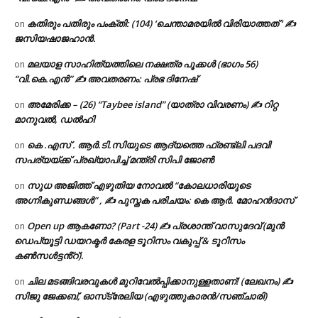
കതിരും പതിരും പംക്തി: (104) ‘ചെന്താമരയിൽ വിരിയാത്തത് ‘ ✍
on
ജസിയഷാജഹാൻ.
മലയാള സാഹിത്യത്തിലെ നക്ഷത്ര പൂക്കൾ (ഭാഗം 56)
on
“വി.കെ.എൻ” ✍ അവതരണം: പ്രഭ ദിനേഷ്
അമേരിക്ക – (26) “Taybee island” (യാത്രാ വിവരണം) ✍ റിറ്റ
on
മാനുവൽ, ഡൽഹി
കെ .എസ് . ആർ.ടി.സിയുടെ ആദ്യത്തെ ഫ്രണ്ട്ലി പദവി
on
സപര്യയ്ക്ക് പ്രഖ്യാപിച്ച് മന്ത്രി സിപി ജോൺ
സുധ അജിത്ത് എഴുതിയ നോവൽ “കോലധാരിയുടെ
on
അഗ്നികുണ്ഡങ്ങള്‍” , ✍ പുസ്തക പരിചയം: കെ ആർ. മോഹൻദാസ്
Open up ആകണോ? (Part -24) ✍ പ്രശാന്ത് വാസുദേവ് (മുൻ
on
ഡെപ്യൂട്ടി ഡയറക്ടർ കേരള ടൂറിസം വകുപ്പ് & ടൂറിസം
കൺസൾട്ടൻ്റ്).
ചില മടങ്ങിവരവുകൾ മുറിവേൽപ്പിക്കാനുള്ളതാണ്! (ലേഖനം) ✍️
on
സിജു ജേക്കബ്, ഓസ്‌ട്രേലിയ (എഴുത്തുകാരൻ/സഞ്ചാരി)