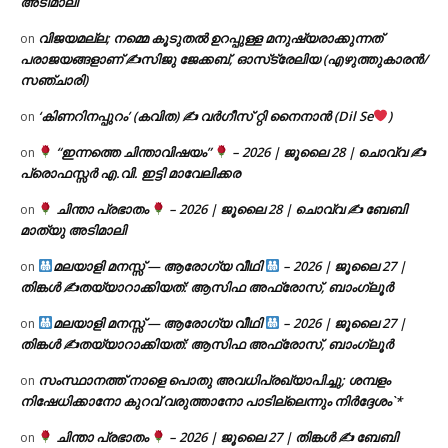
അടിമാലി
വിജയമല്ല; നമ്മെ കൂടുതൽ ഉറപ്പുള്ള മനുഷ്യരാക്കുന്നത്
on
പരാജയങ്ങളാണ് ✍️സിജു ജേക്കബ്, ഓസ്‌ട്രേലിയ (എഴുത്തുകാരൻ/
സഞ്ചാരി)
‘കിണറിനപ്പുറം’ (കവിത) ✍ വർഗീസ് റ്റി നൈനാൻ (Dil Se
)
on
“ഇന്നത്തെ ചിന്താവിഷയം”
– 2026 | ജൂലൈ 28 | ചൊവ്വ ✍
on
പ്രൊഫസ്സർ എ.വി. ഇട്ടി മാവേലിക്കര
ചിന്താ പ്രഭാതം
– 2026 | ജൂലൈ 28 | ചൊവ്വ ✍
ബേബി
on
മാത്യു അടിമാലി
മലയാളി മനസ്സ് — ആരോഗ്യ വീഥി
– 2026 | ജൂലൈ 27 |
on
തിങ്കൾ ✍
തയ്യാറാക്കിയത്: ആസിഫ അഫ്രോസ്, ബാംഗ്ലൂർ
മലയാളി മനസ്സ് — ആരോഗ്യ വീഥി
– 2026 | ജൂലൈ 27 |
on
തിങ്കൾ ✍
തയ്യാറാക്കിയത്: ആസിഫ അഫ്രോസ്, ബാംഗ്ലൂർ
സംസ്ഥാനത്ത് നാളെ പൊതു അവധിപ്രഖ്യാപിച്ചു; ശമ്പളം
on
നിഷേധിക്കാനോ കുറവ് വരുത്താനോ പാടില്ലെന്നും നിർദ്ദേശം`*
ചിന്താ പ്രഭാതം
– 2026 | ജൂലൈ 27 | തിങ്കൾ ✍
ബേബി
on