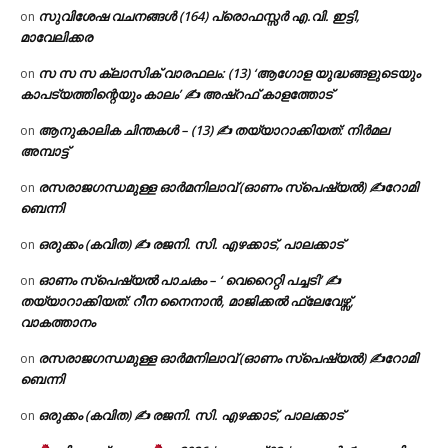
സുവിശേഷ വചനങ്ങൾ (164) പ്രൊഫസ്സർ എ.വി. ഇട്ടി,
on
മാവേലിക്കര
സ സ സ ക്ലാസിക് വാരഫലം: (13) ‘ആഗോള യുദ്ധങ്ങളുടെയും
on
കാപട്യത്തിന്റെയും കാലം’ ✍ അഷ്റഫ് കാളത്തോട്
ആനുകാലിക ചിന്തകൾ – (13) ✍ തയ്യാറാക്കിയത്: നിർമല
on
അമ്പാട്ട്
രസരാജഗന്ധമുള്ള ഓർമനിലാവ് (ഓണം സ്‌പെഷ്യൽ) ✍റോമി
on
ബെന്നി
ഒരുക്കം (കവിത) ✍ രജനി. സി. എഴക്കാട്, പാലക്കാട്
on
ഓണം സ്പെഷ്യൽ പാചകം – ‘ വെറൈറ്റി പച്ചടി’ ✍
on
തയ്യാറാക്കിയത്: റീന നൈനാൻ, മാജിക്കൽ ഫ്ലേവേഴ്സ്,
വാകത്താനം
രസരാജഗന്ധമുള്ള ഓർമനിലാവ് (ഓണം സ്‌പെഷ്യൽ) ✍റോമി
on
ബെന്നി
ഒരുക്കം (കവിത) ✍ രജനി. സി. എഴക്കാട്, പാലക്കാട്
on