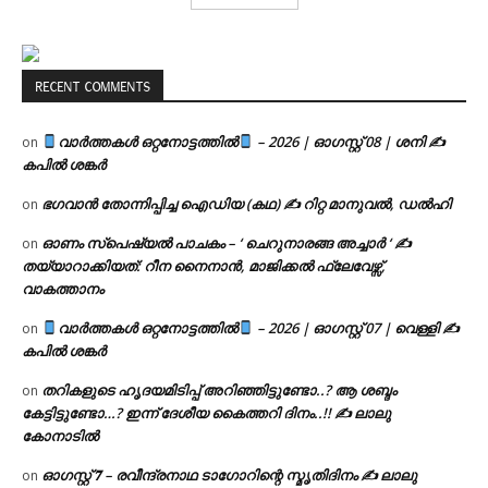
RECENT COMMENTS
വാർത്തകൾ ഒറ്റനോട്ടത്തിൽ
– 2026 | ഓഗസ്റ്റ് 08 | ശനി ✍
on
കപിൽ ശങ്കർ
ഭഗവാൻ തോന്നിപ്പിച്ച ഐഡിയ (കഥ) ✍ റിറ്റ മാനുവൽ, ഡൽഹി
on
ഓണം സ്പെഷ്യൽ പാചകം – ‘ ചെറുനാരങ്ങ അച്ചാർ ‘ ✍
on
തയ്യാറാക്കിയത്: റീന നൈനാൻ, മാജിക്കൽ ഫ്ലേവേഴ്സ്,
വാകത്താനം
വാർത്തകൾ ഒറ്റനോട്ടത്തിൽ
– 2026 | ഓഗസ്റ്റ് 07 | വെള്ളി ✍
on
കപിൽ ശങ്കർ
തറികളുടെ ഹൃദയമിടിപ്പ് അറിഞ്ഞിട്ടുണ്ടോ..? ആ ശബ്ദം
on
കേട്ടിട്ടുണ്ടോ…? ഇന്ന് ദേശീയ കൈത്തറി ദിനം..!! ✍ ലാലു
കോനാടിൽ
ഓഗസ്റ്റ് 𝟕 – രവീന്ദ്രനാഥ ടാഗോറിന്റെ സ്മൃതിദിനം ✍ ലാലു
on