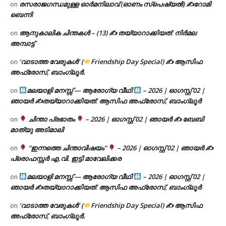
രസരാജഗന്ധമുള്ള ഓർമനിലാവ് (ഓണം സ്‌പെഷ്യൽ) ✍റോമി
on
ബെന്നി
ആനുകാലിക ചിന്തകൾ – (13) ✍ തയ്യാറാക്കിയത്: നിർമല
on
അമ്പാട്ട്
‘വാടാത്ത വേരുകൾ’ (
Friendship Day Special) ✍ ആസിഫ
on
അഫ്രോസ്, ബാംഗ്ലൂർ.
മലയാളി മനസ്സ് — ആരോഗ്യ വീഥി
– 2026 | ഓഗസ്റ്റ് 02 |
on
ഞായർ ✍
തയ്യാറാക്കിയത്: ആസിഫ അഫ്രോസ്, ബാംഗ്ലൂർ
ചിന്താ പ്രഭാതം
– 2026 | ഓഗസ്റ്റ് 02 | ഞായർ ✍
ബേബി
on
മാത്യു അടിമാലി
“ഇന്നത്തെ ചിന്താവിഷയം”
– 2026 | ഓഗസ്റ്റ് 02 | ഞായർ ✍
on
പ്രൊഫസ്സർ എ.വി. ഇട്ടി മാവേലിക്കര
മലയാളി മനസ്സ് — ആരോഗ്യ വീഥി
– 2026 | ഓഗസ്റ്റ് 02 |
on
ഞായർ ✍
തയ്യാറാക്കിയത്: ആസിഫ അഫ്രോസ്, ബാംഗ്ലൂർ
‘വാടാത്ത വേരുകൾ’ (
Friendship Day Special) ✍ ആസിഫ
on
അഫ്രോസ്, ബാംഗ്ലൂർ.