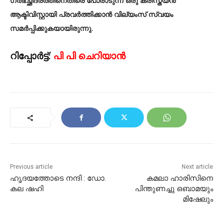
ഗർഭച്ഛിദ്രത്തിനെതിരെ പോരാടുന്ന ഒരു ക്രിസ്ത്യൻ
ആക്ടിവിസ്റ്റായി പ്രവർത്തിക്കാൻ വില്യംസ് സ്വയം
സമർപ്പിക്കുകയായിരുന്നു.
റിപ്പോർട്ട്:
പി പി ചെറിയാൻ
Previous article
Next article
ഹൃദയത്തോടെ നന്ദി : ഡോ.
കമലാ ഹാരിസിനെ
കല ഷഹി
പിന്തുണച്ചു ഒബാമയും
മിഷേലും